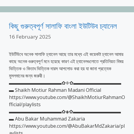
কিছু গুরুত্বপূর্ণ সালাফি বাংলা ইউটিউব চ্যানেল
16 February 2025
ইউটিউবে অনেক সালাফি চ্যানেল আছে তার মধ্যে এই কয়েকটা চ্যানেল আমার
কাছে অনেক গুরুত্বপূর্ণ মনে হয়েছে কারণ এই চ্যানেলগুলোতে প্রতিনিয়ত বিষয়
ভিত্তিক ও কিতাব ভিত্তিক দারস আপলোড করা হয় যা জানা প্রত্যেক
মুসলমানের জন্য জরুরী।
▬▬▬▬▬▬▬▬▬▬▬✿◈✿▬▬▬▬▬▬▬▬▬▬
▬ Shaikh Motiur Rahman Madani Official
https://www.youtube.com/@ShaikhMotiurRahmanO
fficial/playlists
▬▬▬▬▬▬▬▬▬▬▬✿◈✿▬▬▬▬▬▬▬▬▬▬
▬ Abu Bakar Muhammad Zakaria
https://www.youtube.com/@AbuBakarMdZakaria/pl
aylists