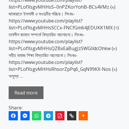
https://www.youtube.com/playlist?
list=PLofXsgvMHHsS–0nPZKorYohB-BCs4VMz (৬)
জামায়াতে ইসলামী ও মওদুদীর পরিচয়। লিংকঃ-
https://www.youtube.com/playlist?
list=PLofXsgvMHHsSCCx-FNCfGm64jEDUKK1MX (৭)
তাবলীগ জামাত সম্পর্কে বিস্তারিত আলোচনা। লিংকঃ-
https://www.youtube.com/playlist?
list=PLofXsgvMHHsQZBxEaBugJzSWGIldcOhkw (৮)
সহীহ নামাজ শিক্ষা বিস্তারিত আলোচনা। লিংকঃ-
https://www.youtube.com/playlist?
list=PLofXsgvMHHsRhsorZpPq6_GqN99KX-Nos (৯)
অসুস্থ …
Read more
Share: