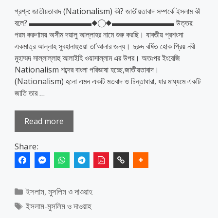
প্রশ্ন: জাতীয়তাবাদ (Nationalism) কী? জাতীয়তাবাদ সম্পর্কে ইসলাম কী
বলে? ▬▬▬▬▬▬▬▬◆◯◆▬▬▬▬▬▬▬▬ উত্তর:
পরম করুণাময় অসীম দয়ালু আল্লাহর নামে শুরু করছি। যাবতীয় প্রশংসা
একমাত্র আল্লাহ সুবহানাহুওয়া তা’আলার জন্য। দুরুদ বর্ষিত হোক প্রিয় নবী
মুহাম্মদ সাল্লাল্লাহু আলাইহি ওয়াসাল্লাম এর উপর। অতঃপর ইংরেজি
Nationalism শব্দের বাংলা পরিভাষা হচ্ছে,জাতীয়তাবাদ।
(Nationalism) হলো এমন একটি মতবাদ ও চিন্তাধারা, যার মাধ্যমে একটি
জাতি তার …
Read more
Share:
Categories
ইসলাম, মুসলিম ও দাওয়াহ
Tags
ইসলাম-মুসলিম ও দাওয়াহ