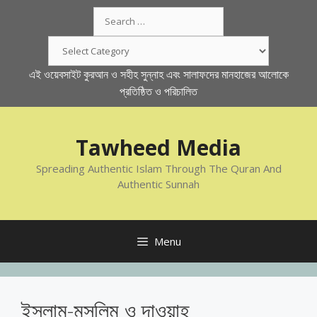
Skip
Search
to
for:
content
Categories
এই ওয়েবসাইট কুরআন ও সহীহ সুন্নাহ এবং সালাফদের মানহাজের আলোকে
প্রতিষ্ঠিত ও পরিচালিত
Tawheed Media
Spreading Authentic Islam Through The Quran And
Authentic Sunnah
Menu
ইসলাম-মুসলিম ও দাওয়াহ