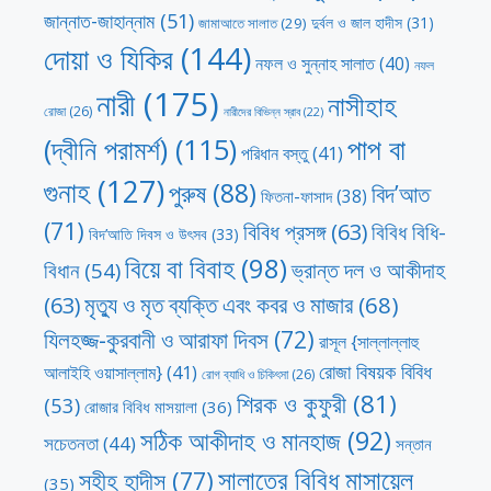
জান্নাত-জাহান্নাম
(51)
দুর্বল ও জাল হাদীস
(31)
জামাআতে সালাত
(29)
দোয়া ও যিকির
(144)
নফল ও সুন্নাহ সালাত
(40)
নফল
নারী
(175)
নাসীহাহ
রোজা
(26)
নারীদের বিভিন্ন স্রাব
(22)
পাপ বা
(দ্বীনি পরামর্শ)
(115)
পরিধান বস্তু
(41)
গুনাহ
(127)
পুরুষ
(88)
বিদ’আত
ফিতনা-ফাসাদ
(38)
(71)
বিবিধ প্রসঙ্গ
(63)
বিবিধ বিধি-
বিদ’আতি দিবস ও উৎসব
(33)
বিয়ে বা বিবাহ
(98)
ভ্রান্ত দল ও আকীদাহ
বিধান
(54)
মৃত্যু ও মৃত ব্যক্তি এবং কবর ও মাজার
(68)
(63)
যিলহজ্জ-কুরবানী ও আরাফা দিবস
(72)
রাসূল {সাল্লাল্লাহু
রোজা বিষয়ক বিবিধ
আলাইহি ওয়াসাল্লাম}
(41)
রোগ ব্যাধি ও চিকিৎসা
(26)
শিরক ও কুফুরী
(81)
(53)
রোজার বিবিধ মাসয়ালা
(36)
সঠিক আকীদাহ ও মানহাজ
(92)
সচেতনতা
(44)
সন্তান
সালাতের বিবিধ মাসায়েল
সহীহ হাদীস
(77)
(35)