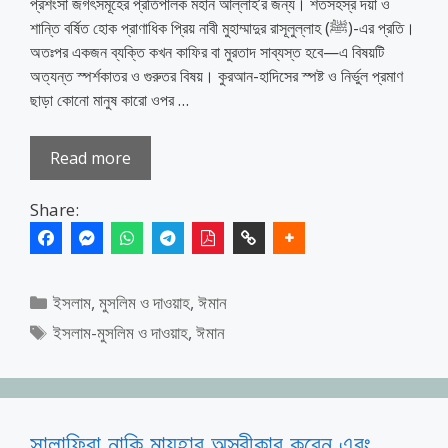
প্রশংসা জগৎসমূহের প্রতিপালক মহান আল্লাহ’র জন্য। শতসহস্র দয়া ও
শান্তি বর্ষিত হোক প্রাণাধিক প্রিয় নাবী মুহাম্মাদুর রাসূলুল্লাহ (ﷺ)-এর প্রতি।
অতঃপর একজন ব্যক্তি কখন কাফির বা মুরতাদ সাব্যস্ত হবে—এ বিষয়টি
অত্যন্ত স্পর্শকাতর ও গুরুতর বিষয়। কুরআন-হাদিসের স্পষ্ট ও নির্ভুল প্রমাণ
ছাড়া কোনো মানুষ কারো ওপর …
Read more
Share:
Categories
ইসলাম, মুসলিম ও দাওয়াহ
,
ঈমান
Tags
ইসলাম-মুসলিম ও দাওয়াহ
,
ঈমান
সালাফিরা নাকি মাযহাব অস্বীকার করেন এবং