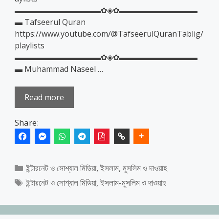
▬▬▬▬▬▬▬▬▬▬▬✿◈✿▬▬▬▬▬▬▬▬▬▬
▬ Tafseerul Quran
https://www.youtube.com/@TafseerulQuranTablig/
playlists
▬▬▬▬▬▬▬▬▬▬▬✿◈✿▬▬▬▬▬▬▬▬▬▬
▬ Muhammad Naseel …
Read more
Share:
Categories
ইন্টারনেট ও সোশ্যাল মিডিয়া
,
ইসলাম, মুসলিম ও দাওয়াহ
Tags
ইন্টারনেট ও সোশ্যাল মিডিয়া
,
ইসলাম-মুসলিম ও দাওয়াহ