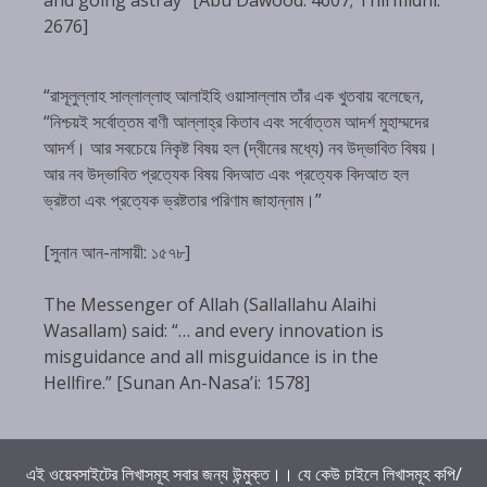
and going astray” [Abu Dawood: 4607; Thirmidhi:
2676]
“রাসূলুল্লাহ সাল্লাল্লাহু আলাইহি ওয়াসাল্লাম তাঁর এক খুতবায় বলেছেন,
“নিশ্চয়ই সর্বোত্তম বাণী আল্লাহ্‌র কিতাব এবং সর্বোত্তম আদর্শ মুহাম্মদের
আদর্শ। আর সবচেয়ে নিকৃষ্ট বিষয় হল (দ্বীনের মধ্যে) নব উদ্ভাবিত বিষয়।
আর নব উদ্ভাবিত প্রত্যেক বিষয় বিদআত এবং প্রত্যেক বিদআত হল
ভ্রষ্টতা এবং প্রত্যেক ভ্রষ্টতার পরিণাম জাহান্নাম।”
[সুনান আন-নাসায়ী: ১৫৭৮]
The Messenger of Allah (Sallallahu Alaihi
Wasallam) said: “… and every innovation is
misguidance and all misguidance is in the
Hellfire.” [Sunan An-Nasa’i: 1578]
এই ওয়েবসাইটের লিখাসমূহ সবার জন্য উন্মুক্ত।। যে কেউ চাইলে লিখাসমূহ কপি/