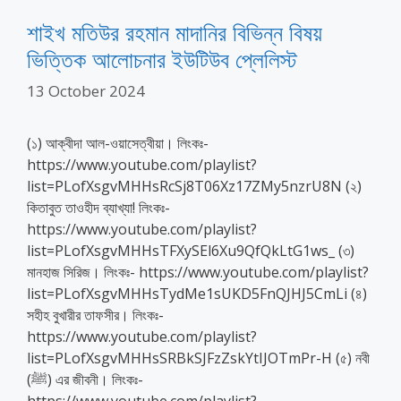
শাইখ মতিউর রহমান মাদানির বিভিন্ন বিষয়
ভিত্তিক আলোচনার ইউটিউব প্লেলিস্ট
13 October 2024
(১) আক্বীদা আল-ওয়াসেত্বীয়া। লিংকঃ-
https://www.youtube.com/playlist?
list=PLofXsgvMHHsRcSj8T06Xz17ZMy5nzrU8N (২)
কিতাবুত তাওহীদ ব্যাখ্যা! লিংকঃ-
https://www.youtube.com/playlist?
list=PLofXsgvMHHsTFXySEl6Xu9QfQkLtG1ws_ (৩)
মানহাজ সিরিজ। লিংকঃ- https://www.youtube.com/playlist?
list=PLofXsgvMHHsTydMe1sUKD5FnQJHJ5CmLi (৪)
সহীহ বুখারীর তাফসীর। লিংকঃ-
https://www.youtube.com/playlist?
list=PLofXsgvMHHsSRBkSJFzZskYtIJOTmPr-H (৫) নবী
(ﷺ) এর জীবনী। লিংকঃ-