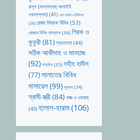
রাসূল {সাল্লাল্লাহু আলাইহি
ওয়াসাল্লাম}
(41)
রোগ ব্যাধি ও চিকিৎসা
রোজা বিষয়ক বিবিধ
(53)
(26)
শিরক ও
রোজার বিবিধ মাসয়ালা
(36)
কুফুরী
(81)
সচেতনতা
(44)
সঠিক আকীদাহ ও মানহাজ
(92)
সহীহ হাদীস
সন্তান
(35)
সালাতের বিবিধ
(77)
মাসায়েল
(99)
সুন্নাহ
(34)
স্বামী-স্ত্রী
(84)
হজ্জ ও ওমরাহ্‌
হালাল-হারাম
(106)
(43)