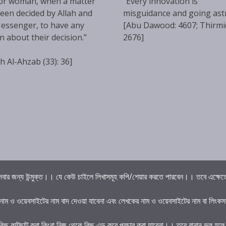
or woman, when a matter
“Every innovation is
een decided by Allah and
misguidance and going ast
essenger, to have any
[Abu Dawood: 4607; Thirmi
n about their decision.”
2676]
h Al-Ahzab (33): 36]
বার জন্য উন্মুক্ত।। যে কেউ চাইলে লিখাসমূহ কপি/শেয়ার করতে পারবেন।। তবে এক্ষেত্রে 
 নাম ও ওয়েবসাইটের নাম বাদ দেওয়া যাবেনা এবং লেখকের নাম ও ওয়েবসাইটের নাম বা লিংকস
কিছু কাটছাট করা কিংবা নিজ থেকে কিছু এড করে প্রচার করা যাবেনা।। তবে বানান ভুল হল