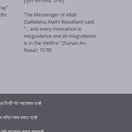
[সুনান আন-নাসায়ী: ১৫৭৮]
ray”
dhi:
The Messenger of Allah
(Sallallahu Alaihi Wasallam) said:
“… and every innovation is
misguidance and all misguidance
is in the Hellfire.” [Sunan An-
Nasa’i: 1578]
তিনটি শর্ত প্রযোজ্য হবে!!
হ কপি/শেয়ার করতে হবে!!
ে সেটা সংশোধন করতে পারবেন!!