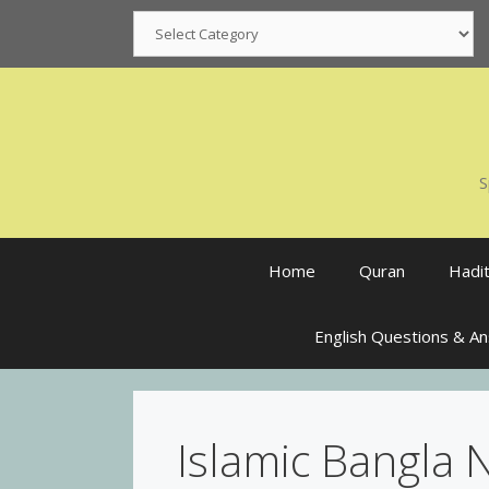
Skip
Categories
to
content
S
Home
Quran
Hadi
English Questions & A
Islamic Bangla