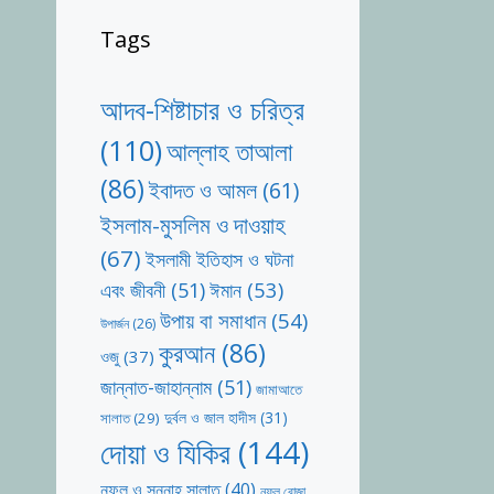
Tags
আদব-শিষ্টাচার ও চরিত্র
(110)
আল্লাহ তাআলা
(86)
ইবাদত ও আমল
(61)
ইসলাম-মুসলিম ও দাওয়াহ
(67)
ইসলামী ইতিহাস ও ঘটনা
ঈমান
(53)
এবং জীবনী
(51)
উপায় বা সমাধান
(54)
উপার্জন
(26)
কুরআন
(86)
ওজু
(37)
জান্নাত-জাহান্নাম
(51)
জামাআতে
দুর্বল ও জাল হাদীস
(31)
সালাত
(29)
দোয়া ও যিকির
(144)
নফল ও সুন্নাহ সালাত
(40)
নফল রোজা