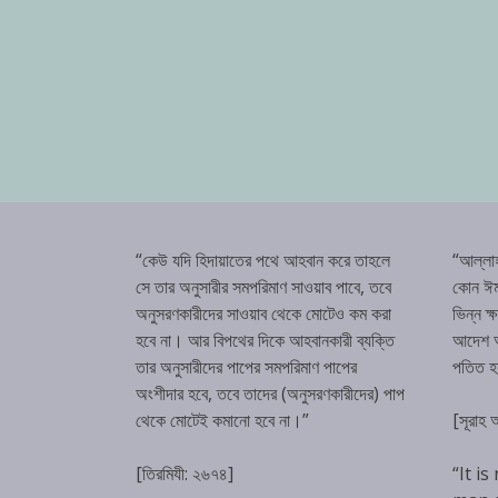
“কেউ যদি হিদায়াতের পথে আহবান করে তাহলে
“আল্লা
সে তার অনুসারীর সমপরিমাণ সাওয়াব পাবে, তবে
কোন ঈম
অনুসরণকারীদের সাওয়াব থেকে মোটেও কম করা
ভিন্ন ক
হবে না। আর বিপথের দিকে আহবানকারী ব্যক্তি
আদেশ অম
তার অনুসারীদের পাপের সমপরিমাণ পাপের
পতিত 
অংশীদার হবে, তবে তাদের (অনুসরণকারীদের) পাপ
থেকে মোটেই কমানো হবে না।”
[সূরাহ
[তিরমিযী: ২৬৭৪]
“It is