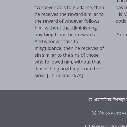
man 
“Whoever calls to guidance, then
has b
he receives the reward similar to
His M
the reward of whoever follows
optio
him, without that diminishing
anything from their rewards.
[Sura
And whoever calls to
misguidance, then he receives of
sin similar to the sins of those
who followed him, without that
diminishing anything from their
sins.” [Thirmidhi: 2674]
এই ওয়েবসাইটের লিখাসমূহ স
(১). লিখা থেকে লেখকের
(২). লিখার মধ্যে থেকে কোন 