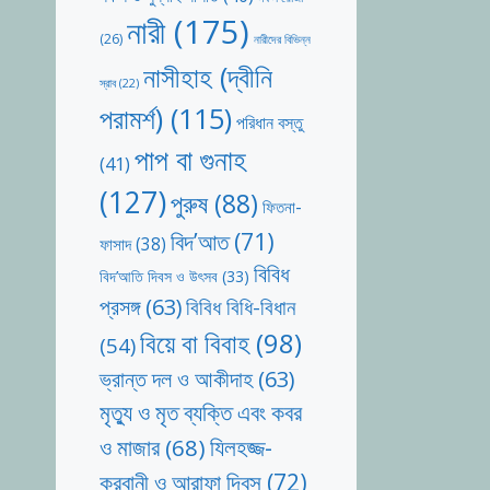
নারী
(175)
(26)
নারীদের বিভিন্ন
নাসীহাহ (দ্বীনি
স্রাব
(22)
পরামর্শ)
(115)
পরিধান বস্তু
পাপ বা গুনাহ
(41)
(127)
পুরুষ
(88)
ফিতনা-
বিদ’আত
(71)
ফাসাদ
(38)
বিবিধ
বিদ’আতি দিবস ও উৎসব
(33)
প্রসঙ্গ
(63)
বিবিধ বিধি-বিধান
বিয়ে বা বিবাহ
(98)
(54)
ভ্রান্ত দল ও আকীদাহ
(63)
মৃত্যু ও মৃত ব্যক্তি এবং কবর
যিলহজ্জ-
ও মাজার
(68)
কুরবানী ও আরাফা দিবস
(72)