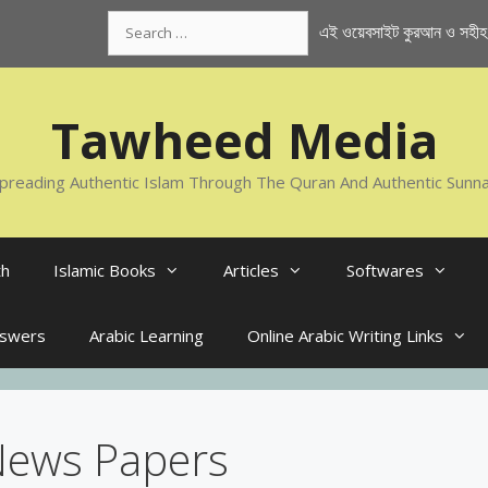
Search
এই ওয়েবসাইট কুরআন ও সহীহ স
for:
Tawheed Media
preading Authentic Islam Through The Quran And Authentic Sunn
th
Islamic Books
Articles
Softwares
nswers
Arabic Learning
Online Arabic Writing Links
 News Papers