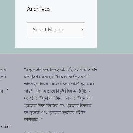
Archives
Archives
্লাম
“রাসূলুল্লাহ সাল্লাল্লাহু আলাইহি ওয়াসাল্লাম তাঁর
্কার
এক খুতবায় বলেছেন, “নিশ্চয়ই সর্বোত্তম বাণী
আল্লাহ্‌র কিতাব এবং সর্বোত্তম আদর্শ মুহাম্মদের
টতা।”
আদর্শ। আর সবচেয়ে নিকৃষ্ট বিষয় হল (দ্বীনের
মধ্যে) নব উদ্ভাবিত বিষয়। আর নব উদ্ভাবিত
প্রত্যেক বিষয় বিদআত এবং প্রত্যেক বিদআত
হল ভ্রষ্টতা এবং প্রত্যেক ভ্রষ্টতার পরিণাম
জাহান্নাম।”
 said: