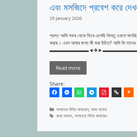
এবং মসজিদে প্রবেশ করে দেখ
29 January 2026
প্রশ্ন: আমি সফর থেকে ফিরে এসেছি কিন্তু এখনো মাগর
করছে। এখন আমার জন্য কী করা উচিত? আমি কি তাদের স
▬▬▬▬▬▬▬▬◄❖►▬▬▬▬▬▬▬▬ উত্তর: পরম কর
Read more
Share:
Categories
সালাতের বিবিধ মাসায়েল
,
কাযা সালাত
Tags
কাযা সালাত
,
সালাতের বিবিধ মাসায়েল