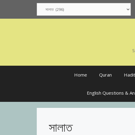
Skip
Categories
to
content
S
Home
Quran
Hadi
English Questions & A
সালাত