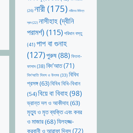
নারী
(175)
(26)
নারীদের বিভিন্ন
নাসীহাহ (দ্বীনি
স্রাব
(22)
পরামর্শ)
(115)
পরিধান বস্তু
পাপ বা গুনাহ
(41)
(127)
পুরুষ
(88)
ফিতনা-
বিদ’আত
(71)
ফাসাদ
(38)
বিবিধ
বিদ’আতি দিবস ও উৎসব
(33)
প্রসঙ্গ
(63)
বিবিধ বিধি-বিধান
বিয়ে বা বিবাহ
(98)
(54)
ভ্রান্ত দল ও আকীদাহ
(63)
মৃত্যু ও মৃত ব্যক্তি এবং কবর
যিলহজ্জ-
ও মাজার
(68)
কুরবানী ও আরাফা দিবস
(72)