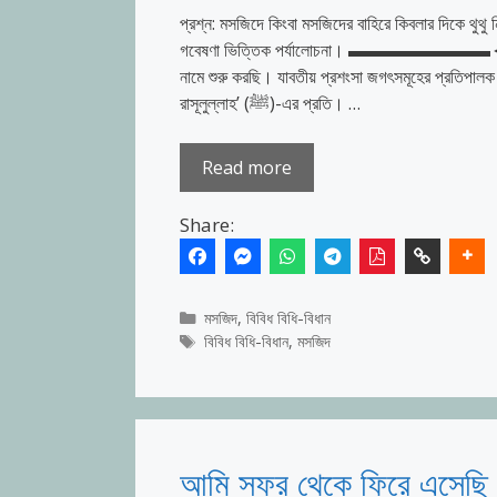
প্রশ্ন: মসজিদে কিংবা মসজিদের বাহিরে কিবলার দিকে থুথু 
গবেষণা ভিত্তিক পর্যালোচনা। ▬▬▬▬▬▬▬▬◄
নামে শুরু করছি। যাবতীয় প্রশংসা জগৎসমূহের প্রতিপালক মহ
রাসূলুল্লাহ’ (ﷺ)-এর প্রতি। …
Read more
Share:
Categories
মসজিদ
,
বিবিধ বিধি-বিধান
Tags
বিবিধ বিধি-বিধান
,
মসজিদ
আমি সফর থেকে ফিরে এসেছি ক