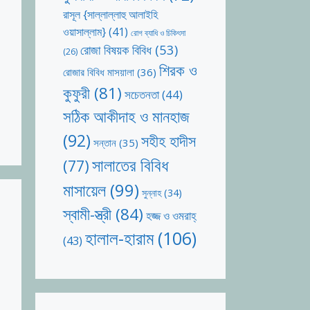
রাসূল {সাল্লাল্লাহু আলাইহি
ওয়াসাল্লাম}
(41)
রোগ ব্যাধি ও চিকিৎসা
রোজা বিষয়ক বিবিধ
(53)
(26)
শিরক ও
রোজার বিবিধ মাসয়ালা
(36)
কুফুরী
(81)
সচেতনতা
(44)
সঠিক আকীদাহ ও মানহাজ
(92)
সহীহ হাদীস
সন্তান
(35)
সালাতের বিবিধ
(77)
মাসায়েল
(99)
সুন্নাহ
(34)
স্বামী-স্ত্রী
(84)
হজ্জ ও ওমরাহ্‌
হালাল-হারাম
(106)
(43)