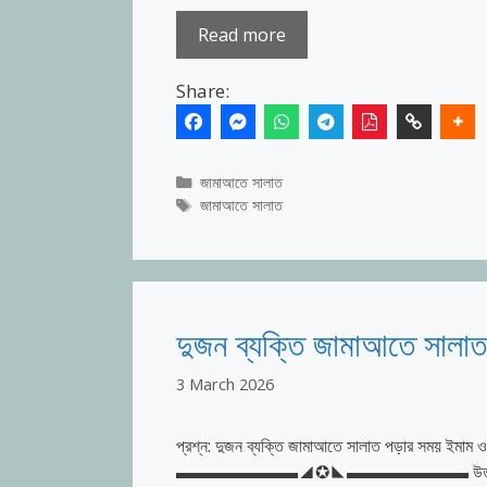
Read more
Share:
Categories
জামাআতে সালাত
Tags
জামাআতে সালাত
দুজন ব্যক্তি জামাআতে সালাত 
3 March 2026
প্রশ্ন: দুজন ব্যক্তি জামাআতে সালাত পড়ার সময় ইমাম ও 
▬▬▬▬▬▬▬◢✪◣▬▬▬▬▬▬▬ ​উত্তর: পরম করুণাময় 