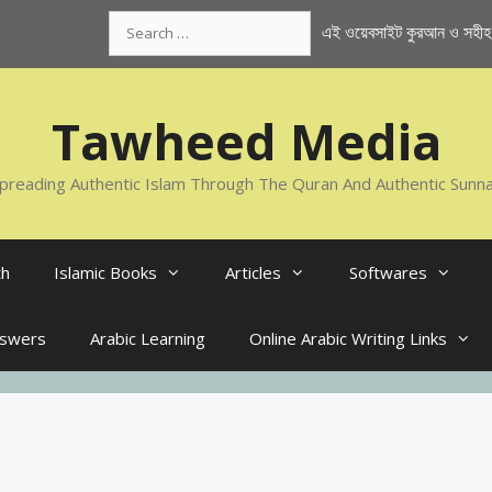
Search
এই ওয়েবসাইট কুরআন ও সহীহ স
for:
Tawheed Media
preading Authentic Islam Through The Quran And Authentic Sunn
th
Islamic Books
Articles
Softwares
nswers
Arabic Learning
Online Arabic Writing Links