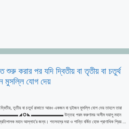
শুরু করার পর যদি দ্বিতীয় বা তৃতীয় বা চতুর্থ
 মুসল্লি যোগ দেয়
 দ্বিতীয়, তৃতীয় বা চতুর্থ রাকাতে আরও একজন বা দুইজন মুসল্লি যোগ দেয় তাহলে তারা
াবে? ▬▬▬▬▬▬▬◢✪◣▬▬▬▬▬▬▬ ​উত্তর: পরম করুণাময় অসীম দয়ালু মহান
্রতিপালক মহান আল্লাহ’র জন্য। শতসহস্র দয়া ও শান্তি বর্ষিত হোক প্রাণাধিক প্রিয় …