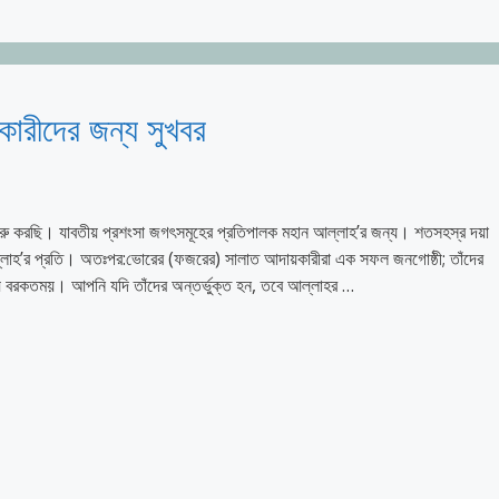
ারীদের জন্য সুখবর
শুরু করছি। যাবতীয় প্রশংসা জগৎসমূহের প্রতিপালক মহান আল্লাহ’র জন্য। শতসহস্র দয়া
রাসূলুল্লাহ’র প্রতি। অতঃপর:ভোরের (ফজরের) সালাত আদায়কারীরা এক সফল জনগোষ্ঠী; তাঁদের
 হয় বরকতময়। আপনি যদি তাঁদের অন্তর্ভুক্ত হন, তবে আল্লাহর …