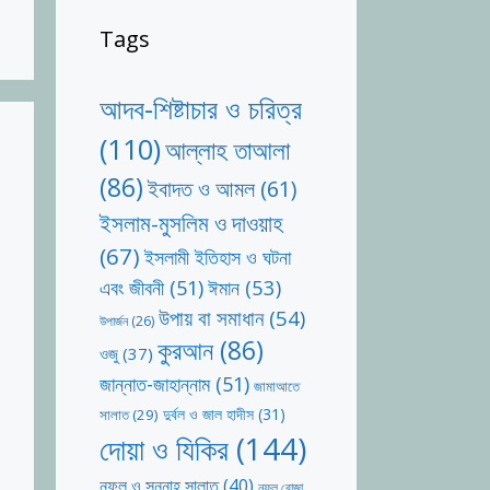
Tags
আদব-শিষ্টাচার ও চরিত্র
(110)
আল্লাহ তাআলা
(86)
ইবাদত ও আমল
(61)
ইসলাম-মুসলিম ও দাওয়াহ
(67)
ইসলামী ইতিহাস ও ঘটনা
ঈমান
(53)
এবং জীবনী
(51)
উপায় বা সমাধান
(54)
উপার্জন
(26)
কুরআন
(86)
ওজু
(37)
জান্নাত-জাহান্নাম
(51)
জামাআতে
দুর্বল ও জাল হাদীস
(31)
সালাত
(29)
দোয়া ও যিকির
(144)
নফল ও সুন্নাহ সালাত
(40)
নফল রোজা