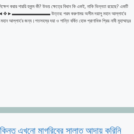
নিক্ষেপ করার শারয়ি হুকুম কী? উভয় ক্ষেত্রে বিধান কি একই, নাকি ভিন্নতা রয়েছে? একটি
❖►▬▬▬▬▬▬▬▬ উত্তর: পরম করুণাময় অসীম দয়ালু মহান আল্লাহ’র
ান আল্লাহ’র জন্য।শতসহস্র দয়া ও শান্তি বর্ষিত হোক প্রাণাধিক প্রিয় নাবী মুহাম্মাদুর
িন্তু এখনো মাগরিবের সালাত আদায় করিনি