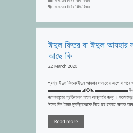
Categories
সালাতের বিবিধ বিধি-বিধান
Tags
সালাতের বিবিধ বিধি-বিধান
ঈদুল ফিতর বা ঈদুল আযহার 
আছে কি
22 March 2026
প্রশ্ন: ঈদুল ফিতর/ঈদুল আযহার সালাতের আগে বা পরে
▬▬▬▬▬▬▬◢✪◣▬▬▬▬▬▬▬ উত্তর: পরম করুণাময় অ
জগৎসমূহের প্রতিপালক মহান আল্লাহ’র জন্য। শতসহস্র দয়া ও
ঈদের দিন ইমাম মুসল্লিদেরকে নিয়ে দুই রাকাত সালাত 
Read more