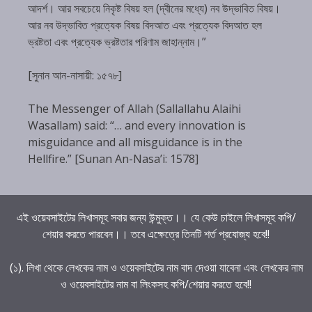
আদর্শ। আর সবচেয়ে নিকৃষ্ট বিষয় হল (দ্বীনের মধ্যে) নব উদ্ভাবিত বিষয়।
আর নব উদ্ভাবিত প্রত্যেক বিষয় বিদআত এবং প্রত্যেক বিদআত হল
ভ্রষ্টতা এবং প্রত্যেক ভ্রষ্টতার পরিণাম জাহান্নাম।”
[সুনান আন-নাসায়ী: ১৫৭৮]
The Messenger of Allah (Sallallahu Alaihi
Wasallam) said: “… and every innovation is
misguidance and all misguidance is in the
Hellfire.” [Sunan An-Nasa’i: 1578]
এই ওয়েবসাইটের লিখাসমূহ সবার জন্য উন্মুক্ত।। যে কেউ চাইলে লিখাসমূহ কপি/
শেয়ার করতে পারবেন।। তবে এক্ষেত্রে তিনটি শর্ত প্রযোজ্য হবে!!
(১). লিখা থেকে লেখকের নাম ও ওয়েবসাইটের নাম বাদ দেওয়া যাবেনা এবং লেখকের নাম
ও ওয়েবসাইটের নাম বা লিংকসহ কপি/শেয়ার করতে হবে!!