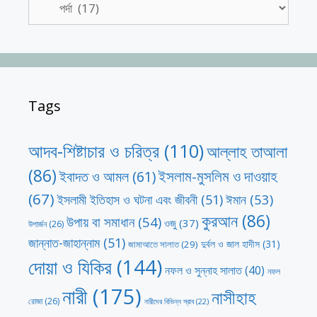
Tags
আদব-শিষ্টাচার ও চরিত্র
(110)
আল্লাহ তাআলা
(86)
ইসলাম-মুসলিম ও দাওয়াহ
ইবাদত ও আমল
(61)
(67)
ঈমান
(53)
ইসলামী ইতিহাস ও ঘটনা এবং জীবনী
(51)
কুরআন
(86)
উপায় বা সমাধান
(54)
ওজু
(37)
উপার্জন
(26)
জান্নাত-জাহান্নাম
(51)
দুর্বল ও জাল হাদীস
(31)
জামাআতে সালাত
(29)
দোয়া ও যিকির
(144)
নফল ও সুন্নাহ সালাত
(40)
নফল
নারী
(175)
নাসীহাহ
রোজা
(26)
নারীদের বিভিন্ন স্রাব
(22)