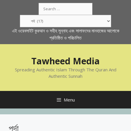
Skip
Search
to
for:
content
Categories
এই ওয়েবসাইট কুরআন ও সহীহ সুন্নাহ এবং সালাফদের মানহাজের আলোকে
প্রতিষ্ঠিত ও পরিচালিত
Tawheed Media
Spreading Authentic Islam Through The Quran And
Authentic Sunnah
Menu
পর্দা