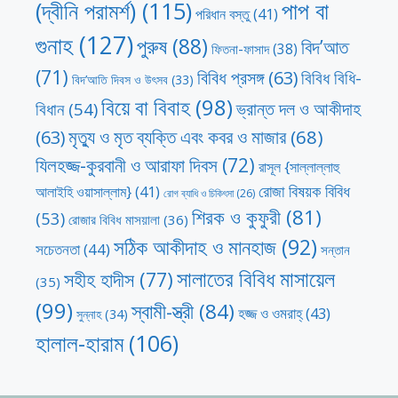
পাপ বা
(দ্বীনি পরামর্শ)
(115)
পরিধান বস্তু
(41)
গুনাহ
(127)
পুরুষ
(88)
বিদ’আত
ফিতনা-ফাসাদ
(38)
(71)
বিবিধ প্রসঙ্গ
(63)
বিবিধ বিধি-
বিদ’আতি দিবস ও উৎসব
(33)
বিয়ে বা বিবাহ
(98)
ভ্রান্ত দল ও আকীদাহ
বিধান
(54)
মৃত্যু ও মৃত ব্যক্তি এবং কবর ও মাজার
(68)
(63)
যিলহজ্জ-কুরবানী ও আরাফা দিবস
(72)
রাসূল {সাল্লাল্লাহু
রোজা বিষয়ক বিবিধ
আলাইহি ওয়াসাল্লাম}
(41)
রোগ ব্যাধি ও চিকিৎসা
(26)
শিরক ও কুফুরী
(81)
(53)
রোজার বিবিধ মাসয়ালা
(36)
সঠিক আকীদাহ ও মানহাজ
(92)
সচেতনতা
(44)
সন্তান
সালাতের বিবিধ মাসায়েল
সহীহ হাদীস
(77)
(35)
(99)
স্বামী-স্ত্রী
(84)
হজ্জ ও ওমরাহ্‌
(43)
সুন্নাহ
(34)
হালাল-হারাম
(106)