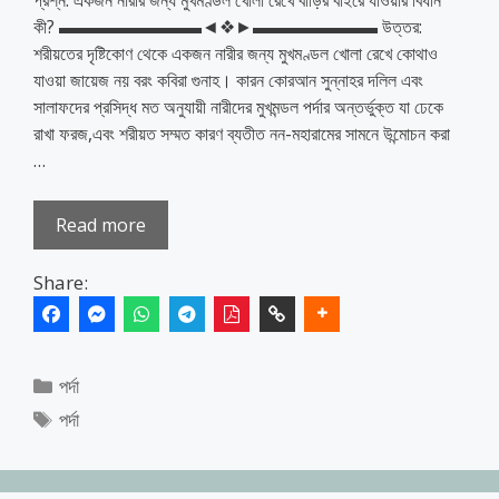
কী? ▬▬▬▬▬▬▬▬◄❖►▬▬▬▬▬▬▬ উত্তর:
শরীয়তের দৃষ্টিকোণ থেকে একজন নারীর জন্য মুখমণ্ডল খোলা রেখে কোথাও
যাওয়া জায়েজ নয় বরং কবিরা গুনাহ। কারন কোরআন সুন্নাহর দলিল এবং
সালাফদের প্রসিদ্ধ মত অনুযায়ী নারীদের মুখমন্ডল পর্দার অন্তর্ভুক্ত যা ঢেকে
রাখা ফরজ,এবং শরীয়ত সম্মত কারণ ব্যতীত নন-মহারামের সামনে উন্মোচন করা
…
Read more
Share:
Categories
পর্দা
Tags
পর্দা