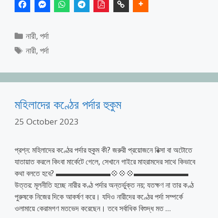
Categories
নারী
,
পর্দা
Tags
নারী
,
পর্দা
মহিলাদের কণ্ঠের পর্দার হুকুম
25 October 2023
প্রশ্ন: মহিলাদের কণ্ঠের পর্দার হুকুম কী? জরুরী প্রয়োজনে রিক্সা বা অটোতে
যাতায়াত করলে কিংবা মার্কেটে গেলে, সেখানে গাইরে মাহরামদের সাথে কিভাবে
কথা বলতে হবে? ▬▬▬▬▬▬▬💠💠💠▬▬▬▬▬▬▬
উত্তর: মূলনীতি হচ্ছে নারীর কণ্ঠ পর্দার অন্তর্ভুক্ত নয়; যতক্ষণ না তার কণ্ঠ
পুরুষকে নিজের দিকে আকর্ষণ করে। যদিও নারীদের কণ্ঠের পর্দা সম্পর্কে
ওলামায়ে কেরামগণ মতভেদ করেছেন। তবে সর্বাধিক বিশুদ্ধ মত …