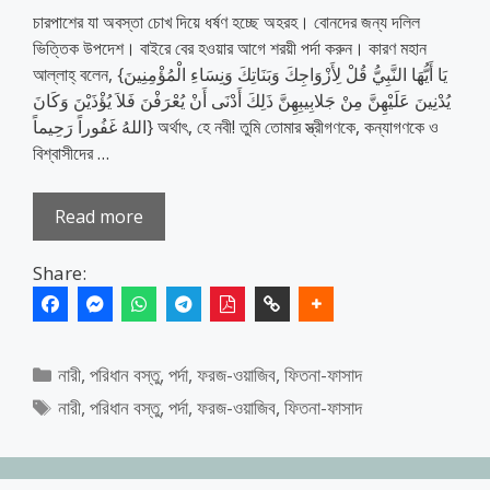
চারপাশের যা অবস্তা চোখ দিয়ে ধর্ষণ হচ্ছে অহরহ। বোনদের জন্য দলিল
ভিত্তিক উপদেশ। বাইরে বের হওয়ার আগে শরয়ী পর্দা করুন। কারণ মহান
আল্লাহ্‌ বলেন, {يَا أَيُّهَا النَّبِيُّ قُلْ لِأَزْوَاجِكَ وَبَنَاتِكَ وَنِسَاءِ الْمُؤْمِنِينَ
يُدْنِينَ عَلَيْهِنَّ مِنْ جَلابِيبِهِنَّ ذَلِكَ أَدْنَى أَنْ يُعْرَفْنَ فَلاَ يُؤْذَيْنَ وَكَانَ
اللهُ غَفُوراً رَحِيماً} অর্থাৎ, হে নবী! তুমি তোমার স্ত্রীগণকে, কন্যাগণকে ও
বিশ্বাসীদের …
Read more
Share:
Categories
নারী
,
পরিধান বস্তু
,
পর্দা
,
ফরজ-ওয়াজিব
,
ফিতনা-ফাসাদ
Tags
নারী
,
পরিধান বস্তু
,
পর্দা
,
ফরজ-ওয়াজিব
,
ফিতনা-ফাসাদ