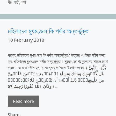
Tags
নারী
,
পর্দা
মহিলাদের মুখমণ্ডল কি পর্দার অন্তর্ভুক্ত
10 February 2018
প্রশ্ন: মহিলাদের মুখমণ্ডল কি পর্দার অন্তর্ভুক্ত? উত্তর: এ বিষয় সঠিক কথা
হল, মহিলাদের মুখমণ্ডল পর্দার অন্তর্ভুক্ত। সুতরাং তা পরপুরুষদের সামনে ঢাকা
ফরজ। এ মর্মে দলীল হল, ১. আল্লাহ তা‘আলা ইরশাদ করেন, ﴿ يَٰٓأَيُّهَا ٱلنَّبِيُّ
قُل لِّأَزۡوَٰجِكَ وَبَنَاتِكَ وَنِسَآءِ ٱلۡمُؤۡمِنِينَ يُدۡنِينَ عَلَيۡهِنَّ
مِن جَلَٰبِيبِهِنَّۚ ذَٰلِكَ أَدۡنَىٰٓ أَن يُعۡرَفۡنَ فَلَا يُؤۡذَيۡنَۗ
وَكَانَ ٱللَّهُ غَفُورٗا رَّحِيمٗا ٥٩ ﴾ …
Read more
Share: