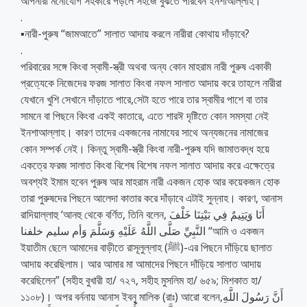
আপনারা মনোযোগ সহকারে পড়লে সহজে বুঝতে পারবেন ইনশাআল্লাহ।
.
▪️নারী-পুরুষ “জামআতে” সালাত আদায় করলে নারীরা কোথায় দাঁড়াবে?
.
পরিবারের সঙ্গে কিংবা স্বামী-স্ত্রী অথবা অন্য কোন মাহরাম নারী পুরুষ একাকী
প্রত্যেকে নিজেদের ফরজ সালাত কিংবা নফল সালাত আদায় করে তাহলে নারীরা
যেখানে খুশি সেখানে দাঁড়াতে পারে,সেটা হতে পারে তার স্বামীর পাশে বা তার
সামনে বা পিছনে কিংবা একই কাতারে, এতে শারঈ দৃষ্টিতে কোন সমস্যা নেই
ইনশাআল্লাহ। কারণ তাদের একজনের নামাযের সাথে অন্যজনের নামাজের
কোন সম্পর্ক নেই। কিন্তু স্বামী-স্ত্রী কিংবা নারী-পুরুষ যদি জামাতবদ্ধ হয়ে
একত্রে ফরজ সালাত কিংবা বিশেষ বিশেষ নফল সালাত আদায় করে এক্ষেত্রে
অবশ্যই ইমাম হবেন পুরুষ আর মাহরাম নারী একজন হোক আর কয়েকজন হোক
তারা পুরুষদের পিছনে আলেদা কাতার করে দাঁড়াবে এটাই সুন্নাহ। কারণ, আনাস
রাদিয়াল্লাহু ‘আনহু থেকে বর্ণিত, তিনি বলেন, أَنَا وَيَتِيمٌ فِي بَيْتِنَا خَلْفَ
النَّبِيِّ صَلَّى اللَّهُ عَلَيْهِ وَسَلَّمَ وَأم سليم خلفنا “আমি ও একজন
ইয়াতীম ছেলে আমাদের বাড়ীতে রাসূলুল্লাহ (ﷺ)-এর পিছনে দাঁড়িয়ে ছালাত
আদায় করেছিলাম। আর আমার মা আমাদের পিছনে দাঁড়িয়ে সালাত আদায়
করেছিলেন” (সহীহ বুখারী হা/ ৭২৭, সহীহ মুসলিম হা/ ৬৫৯; মিশকাত হা/
১১০৮)। অপর বর্ননায় আনাস ইবনু মালিক (রাঃ) আরো বলেন,أَنَّ رَسُولَ اللَّهِ