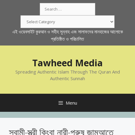
Skip
Search
to
for:
content
Categories
এই ওয়েবসাইট কুরআন ও সহীহ সুন্নাহ এবং সালাফদের মানহাজের আলোকে
প্রতিষ্ঠিত ও পরিচালিত
Tawheed Media
Spreading Authentic Islam Through The Quran And
Authentic Sunnah
Menu
স্বামী-স্ত্রী কিংবা নারী-পুরুষ জামআতে