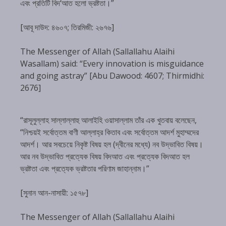
এবং প্রতিটি বিদ‘আত হলো ভ্রষ্টতা।”
[আবূ দাউদ: ৪৬০৭; তিরমিজী: ২৬৭৬]
The Messenger of Allah (Sallallahu Alaihi
Wasallam) said: “Every innovation is misguidance
and going astray” [Abu Dawood: 4607; Thirmidhi:
2676]
“রাসূলুল্লাহ সাল্লাল্লাহু আলাইহি ওয়াসাল্লাম তাঁর এক খুতবায় বলেছেন,
“নিশ্চয়ই সর্বোত্তম বাণী আল্লাহ্‌র কিতাব এবং সর্বোত্তম আদর্শ মুহাম্মদের
আদর্শ। আর সবচেয়ে নিকৃষ্ট বিষয় হল (দ্বীনের মধ্যে) নব উদ্ভাবিত বিষয়।
আর নব উদ্ভাবিত প্রত্যেক বিষয় বিদআত এবং প্রত্যেক বিদআত হল
ভ্রষ্টতা এবং প্রত্যেক ভ্রষ্টতার পরিণাম জাহান্নাম।”
[সুনান আন-নাসায়ী: ১৫৭৮]
The Messenger of Allah (Sallallahu Alaihi