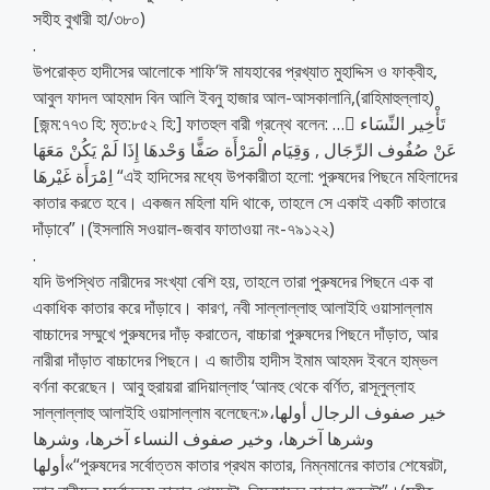
সহীহ বুখারী হা/৩৮০)
.
উপরোক্ত হাদীসের আলোকে শাফি‘ঈ মাযহাবের প্রখ্যাত মুহাদ্দিস ও ফাক্বীহ,
আবুল ফাদল আহমাদ বিন আলি ইবনু হাজার আল-আসকালানি,(রাহিমাহুল্লাহ)
[জন্ম:৭৭৩ হি: মৃত:৮৫২ হি:] ফাতহুল বারী গ্রন্থে বলেন: … َتَأْخِير النِّسَاء
عَنْ صُفُوف الرِّجَال , وَقِيَام الْمَرْأَة صَفًّا وَحْدهَا إِذَا لَمْ يَكُنْ مَعَهَا
اِمْرَأَة غَيْرهَا “এই হাদিসের মধ্যে উপকারীতা হলো: পুরুষদের পিছনে মহিলাদের
কাতার করতে হবে। একজন মহিলা যদি থাকে, তাহলে সে একাই একটি কাতারে
দাঁড়াবে”।(ইসলামি সওয়াল-জবাব ফাতাওয়া নং-৭৯১২২)
.
যদি উপস্থিত নারীদের সংখ্যা বেশি হয়, তাহলে তারা পুরুষদের পিছনে এক বা
একাধিক কাতার করে দাঁড়াবে। কারণ, নবী সাল্লাল্লাহু আলাইহি ওয়াসাল্লাম
বাচ্চাদের সম্মুখে পুরুষদের দাঁড় করাতেন, বাচ্চারা পুরুষদের পিছনে দাঁড়াত, আর
নারীরা দাঁড়াত বাচ্চাদের পিছনে। এ জাতীয় হাদীস ইমাম আহমদ ইবনে হাম্ভল
বর্ণনা করেছেন। আবু হুরায়রা রাদিয়াল্লাহু ‘আনহু থেকে বর্ণিত, রাসূলুল্লাহ
সাল্লাল্লাহু আলাইহি ওয়াসাল্লাম বলেছেন:»خير صفوف الرجال أولها،
وشرها آخرها، وخير صفوف النساء آخرها، وشرها
أولها«“পুরুষদের সর্বোত্তম কাতার প্রথম কাতার, নিম্নমানের কাতার শেষেরটা,