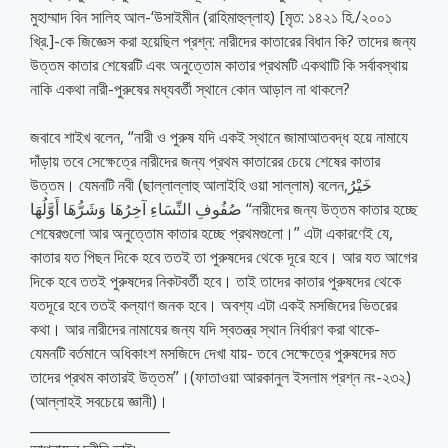
মুহাম্মাদ বিন সালিহ আল-‘উসাইমীন (রাহিমাহুল্লাহ) [মৃত: ১৪২১ হি./২০০১
খ্রি.]-কে জিজ্ঞেস করা হয়েছিল প্রশ্ন: নারীদের কাতারের বিধান কি? তাদের জন্য
উত্তম কাতার শেষেরটি এবং অনুত্তোম কাতার প্রথমটি একথাটি কি সর্বাবস্থায়
নাকি একথা নারী-পুরুষের মধ্যবর্তী স্থানে কোন আড়াল না থাকলে?
জবাবে শাইখ বলেন, “নারী ও পুরুষ যদি একই স্থানে জামাআতবদ্ধ হয়ে নামাযে
দাঁড়ায় তবে সেক্ষেত্রে নারীদের জন্য প্রথম কাতারের চেয়ে শেষের কাতার
উত্তম। যেমনটি নবী (ছাল্লাল্লাহু আলাইহি ওয়া সাল্লাম) বলেন,خَيْرُ
صُفُوفِ النِّسَاءِ آخِرُهَا وَشَرُّهَا أَوَّلُهَا “নারীদের জন্য উত্তম কাতার হচ্ছে
শেষেরগুলো আর অনুত্তোম কাতার হচ্ছে প্রথমগুলো।” এটা একারণেই যে,
কাতার যত পিছন দিকে হবে ততই তা পুরুষদের থেকে দূরে হবে। আর যত আগের
দিকে হবে ততই পুরুষদের নিকটবর্তী হবে। তাই তাদের কাতার পুরুষদের থেকে
যতদূরে হবে ততই কল্যাণ জনক হবে। অবশ্য এটা একই মসজিদের ভিতরের
কথা। আর নারীদের নামাযের জন্য যদি স্বতন্ত্র স্থান নির্ধারণ করা থাকে-
যেমনটি বর্তমানে অধিকাংশ মসজিদে দেখা যায়- তবে সেক্ষেত্রে পুরুষদের মত
তাদের প্রথম কাতারই উত্তম”।(ফাতাওয়া আরকানুল ইসলাম প্রশ্ন নং-২৩২)
(আল্লাহই সবচেয়ে জ্ঞানী)।
____________________