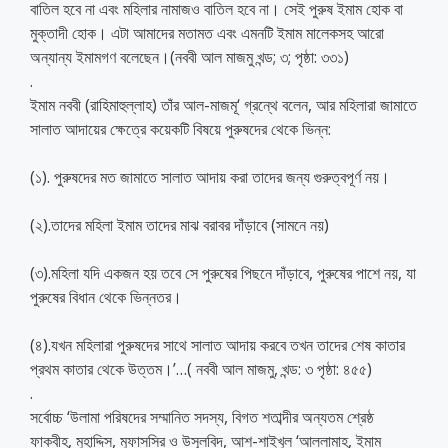
বাতিল হবে না এবং মহিলার নামাজও বাতিল হবে না। সেই পুরুষ ইমাম হোক বা
মুক্তাদী হোক। এটা আমাদের মতামত এবং এমনটি ইমাম মালেকসহ আরো
অন্যান্য ইমামগণ বলেছেন।(নববী আল মাজমু খন্ড; ৩; পৃষ্ঠা: ৩৩১)
.
ইমাম নববী (রাহিমাহুল্লাহ) তাঁর আল-মাজমূ‘ গ্রন্থে বলেন, আর মহিলারা জামাতে
সালাত আদায়ের ক্ষেত্রে কয়েকটি বিষয়ে পুরুষদের থেকে ভিন্ন:
(১). পুরুষদের মত জামাতে সালাত আদায় করা তাদের জন্য গুরুত্বপূর্ণ নয়।
(২).তাদের মহিলা ইমাম তাদের মাঝ বরাবর দাঁড়াবে (সামনে নয়)
(৩).মহিলা যদি একজন হয় তবে সে পুরুষের পিছনে দাঁড়াবে, পুরুষের পাশে নয়, যা
পুরুষের বিধান থেকে ভিন্নতর।
(৪).যখন মহিলারা পুরুষদের সাথে সালাত আদায় করবে তখন তাদের শেষ কাতার
প্রথম কাতার থেকে উত্তম।’…( নববী আল মাজমু, খন্ড: ৩ পৃষ্ঠা: ৪৫৫)
.
সর্বোচ্চ ‘উলামা পরিষদের সম্মানিত সদস্য, বিগত শতাব্দীর অন্যতম শ্রেষ্ঠ
ফাক্বীহ, মুহাদ্দিস, মুফাসসির ও উসূলবিদ, আশ-শাইখুল ‘আল্লামাহ, ইমাম