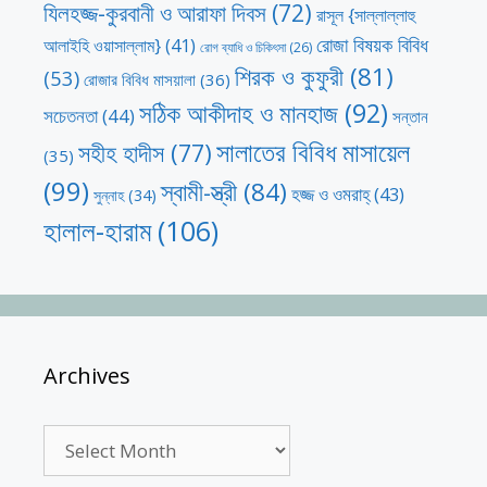
যিলহজ্জ-কুরবানী ও আরাফা দিবস
(72)
রাসূল {সাল্লাল্লাহু
রোজা বিষয়ক বিবিধ
আলাইহি ওয়াসাল্লাম}
(41)
রোগ ব্যাধি ও চিকিৎসা
(26)
শিরক ও কুফুরী
(81)
(53)
রোজার বিবিধ মাসয়ালা
(36)
সঠিক আকীদাহ ও মানহাজ
(92)
সচেতনতা
(44)
সন্তান
সালাতের বিবিধ মাসায়েল
সহীহ হাদীস
(77)
(35)
(99)
স্বামী-স্ত্রী
(84)
হজ্জ ও ওমরাহ্‌
(43)
সুন্নাহ
(34)
হালাল-হারাম
(106)
Archives
Archives