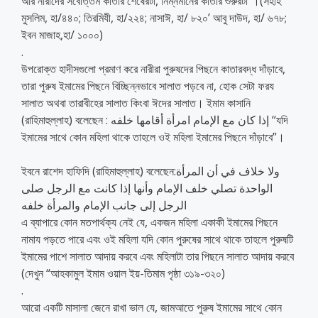
আর নারীদের সর্বোত্তম কাতার শেষেরটা, নিম্নমানের কাতার শুরুরটা”।(সহীহ
মুসলিম, হা/৪৪০; তিরমিযী, হা/২২৪; নাসাঈ, হা/ ৮২০’ আবু দাউদ, হা/ ৬৭৮;
ইবন মাজাহ,হা/ ১০০০)
.
উপরোক্ত হাদীসগুলো প্রমাণ করে নারীরা পুরুষদের পিছনে কাতারবদ্ধ দাঁড়াবে,
তারা পুরুষ ইমামের পিছনে বিচ্ছিন্নভাবে সালাত পড়বে না, হোক সেটা ফরয
সালাত অথবা তারাবীহের সালাত কিংবা ঈদের সালাত। ইমাম কাসানি
(রাহিমাহুল্লাহ) বলেছেন : إذا كان مع الإمام امرأة أقامها خلفه “যদি
ইমামের সাথে কোন মহিলা থাকে তাহলে ওই মহিলা ইমামের পিছনে দাঁড়াবে”।
ইবনে রাশেদ হাফিদি (রাহিমাহুল্লাহ) বলেছেন:ولا خلاف في أن المرأة
الواحدة تصلي خلف الإمام وأنها إذا كانت مع الرجل صلى
الرجل إلى جانب الإمام والمرأة خلفه
এ ব্যাপারে কোন মতপার্থক্য নেই যে, একজন মহিলা একাকী ইমামের পিছনে
নামায পড়তে পারে এবং ওই মহিলা যদি কোন পুরুষের সাথে থাকে তাহলে পুরুষটি
ইমামের পাশে সালাত আদায় করবে এবং মহিলাটা তার পিছনে সালাত আদায় করবে
(দেখুন “আহকামুল ইমাম ওয়াল ইয়-তিমাম পৃষ্ঠা ৩১৯-৩২০)
.
আরো একটি মাসালা জেনে রাখা ভাল যে, জামআতে পুরুষ ইমামের সাথে কোন