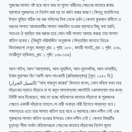
পুরুষের সালাত নষ্ট হয়ে যাবে আর তা মূলত নারীদের পেছনের কাতারে রাখার
ব্যাপারে পুরুষদের যে নির্দেশ করা হয় তা বর্জন করার কারণে।কিন্তু হানাফিদের
উক্ত যুক্তি সঠিক নয় বরং দলিলের দিক থেকে দুর্বল।কেননা কুরআন হাদীসে এ
ধরনের সালাত আদায়কারীর সালাত নাজায়িয হওয়ার ব্যাপারে কিছু বলা হয়নি,
অতএব ঐ ব্যক্তি যার বরাবর হয়ে কোন নারী সালাত আদায় করছে তার সালাত
বাতিল হবেনা। (কিছুটা পরিমার্জিত অনুবাদক।বিস্তারিত জানতে নিচের
কিতাবগুলো দেখুন: মাবসুত খন্ড: ১ পৃষ্ঠা: ১৮৩ , বাদায়ী সানাই, খন্ড: ১ পৃষ্ঠা: ২৩৯,
তাবরীনুল হাকিকত, খন্ড: ১ পৃষ্ঠা: ১৩৬-১৩৯)
.
আশ-শাইখ, আল-‘আল্লামাহ, আল-মুহাদ্দিস, আল-মুফাসসির, আল-ফাক্বীহ,
ইমাম মুহাম্মাদ বিন ‘আলী আশ-শাওকানী (রাহিমাহুল্লাহ) [মৃত: ১২৫০ হি.]
(السيل الجرار) ‘‘আস্ সায়লুল জারার’’ কিতাবে বলেন, কোন মহিলা যখন তার
দাঁড়ানোর স্থানে দাঁড়াবে না যা রসূল সাল্লাল্লাহু আলাইহি ওয়াসাল্লাম তার জন্য
নির্দিষ্ট করে দিয়েছেন, আর তা হচ্ছে মহিলাদের কাতারে দাঁড়ানো বা পুরুষদের
পেছনে একাকী দাঁড়ানো তাহলে সে নারী অবাধ্য নারী হিসেবে সাব্যস্ত হবে।
পক্ষান্তরে এতে তার সালাত বাতিল হয়ে যাবে এ ব্যাপারে কোন দলীল নেই এবং
পুরুষদের সালাত বাতিল হওয়ার উপরেও কোন দলীল নেই। কেননা বিষয়টির
চূড়ান্ত সীমা অর্থাৎ মহিলাদেরকে পেছনের কাতারে দাঁড়ানোর নির্দেশ মূলত