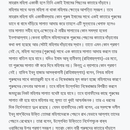
মাহরাম মহিলা একাকী হলে তিনি একাই ইমামের পিছনের কাতারে দাঁড়াবে।
মহিলার সাথে অন্য মহিলা না থাকা মহিলার ক্ষেত্রে আপত্তি স্বরূপ। তবে
মাহরাম মহিলা যদি একাকীবস্থায় কোন পুরুষ ইমামের সাথে একই কাতারে পুরুষের
ডানে বা বামে দাঁড়িয়ে সালাত আদায় করে তাহলে এটি সুন্নতের খেলাফ হলেও
তার সালাত সহীহ হবে,এক্ষেত্রে ঐ নারীর সালাতের কোন সমস্যা হবেনা
ইনশাআল্লাহ।কেননা হাদীসে মহিলাদেরকে পুরুষের পেছনের কাতারে দাঁড়ানোর
কথা বলা হয়েছে আর সেটাই মহিলার দাঁড়ানোর স্থান। তাতে এমন কোন প্রমাণ
নেই যে, মহিলা অন্যের (পুরুষের) সাথে এক কাতারে সালাত আদায় করলে তার
সালাত বাতিল হয়ে যাবে। যদিও ইমাম আবূ হানীফাহ্ (রাহিমাহুল্লাহ)-এর মতে,
তা পুরুষের সালাত নষ্ট করে দিবে মহিলার নয়। কিন্তু এ ব্যাপারে কোন প্রমাণ
নেই। হাফিয ইবনু হাজার আসক্বালানী (রাহিমাহুল্লাহ) বলেন, নিশ্চয় মহিলা
পুরুষদের সাথে কাতারবন্দী হবে না এ নিষেধাজ্ঞার মূল কারণ হচ্ছে মহিলাদের কারণে
পুরুষদের ফেৎনার আশংকা। তবে মহিলা উল্লেখিত নিষেধাজ্ঞার বিপরীত করলে
জমহূরের নিকট মহিলার সালাত যথেষ্ট হয়ে যাবে। তবে হানাফীদের কাছে পুরুষের
সালাত নষ্ট হয়ে যাবে মহিলার নয়; মূলত তা খুবই আশ্চর্যজনক। তার এ ধরনের
দিক নির্দেশনাতে দুঃখ রয়েছে। যেমন হানাফীদের কেউ বলেন, এর স্বপক্ষে দলীল
ইবনু মাস্‘ঊদের উক্তি তোমরা মহিলাদেরকে পেছনে রাখ যেভাবে আল্লাহ তাদের
পেছনে রেখেছেন। তারা বলেন, উল্লেখিত উক্তিতে নির্দেশসূচক বাক্য
ওয়াজিবের উপর প্রমাণ স্বরূপ। সুতরাং কোন নারী পুরুষদের কাতারে দাঁড়ালে