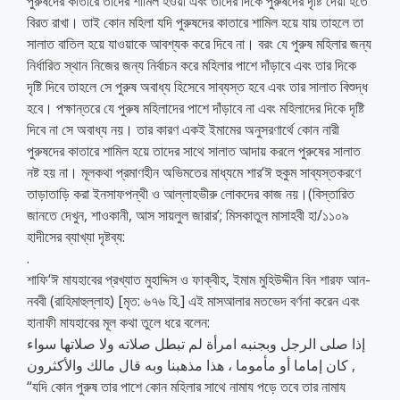
পুরুষদের কাতারে তাদের শামিল হওয়া এবং তাদের দিকে পুরুষদের দৃষ্টি দেয়া হতে
বিরত রাখা। তাই কোন মহিলা যদি পুরুষদের কাতারে শামিল হয়ে যায় তাহলে তা
সালাত বাতিল হয়ে যাওয়াকে আবশ্যক করে দিবে না। বরং যে পুরুষ মহিলার জন্য
নির্ধারিত স্থান নিজের জন্য নির্বাচন করে মহিলার পাশে দাঁড়াবে এবং তার দিকে
দৃষ্টি দিবে তাহলে সে পুরুষ অবাধ্য হিসেবে সাব্যস্ত হবে এবং তার সালাত বিশুদ্ধ
হবে। পক্ষান্তরে যে পুরুষ মহিলাদের পাশে দাঁড়াবে না এবং মহিলাদের দিকে দৃষ্টি
দিবে না সে অবাধ্য নয়। তার কারণ একই ইমামের অনুসরণার্থে কোন নারী
পুরুষদের কাতারে শামিল হয়ে তাদের সাথে সালাত আদায় করলে পুরুষের সালাত
নষ্ট হয় না। মূলকথা প্রমাণহীন অভিমতের মাধ্যমে শার‘ঈ হুকুম সাব্যস্তকরণে
তাড়াতাড়ি করা ইনসাফপন্থী ও আল্লাহভীরু লোকদের কাজ নয়।(বিস্তারিত
জানতে দেখুন, শাওকানী, আস সায়লুল জারার’; মিসকাতুল মাসাহবী হা/১১০৯
হাদীসের ব্যাখ্যা দৃষ্টব্য:
.
শাফি‘ঈ মাযহাবের প্রখ্যাত মুহাদ্দিস ও ফাক্বীহ, ইমাম মুহিউদ্দীন বিন শারফ আন-
নববী (রাহিমাহুল্লাহ) [মৃত: ৬৭৬ হি.] এই মাসআলার মতভেদ বর্ণনা করেন এবং
হানাফী মাযহাবের মূল কথা তুলে ধরে বলেন:
إذا صلى الرجل وبجنبه امرأة لم تبطل صلاته ولا صلاتها سواء
كان إماما أو مأموما ، هذا مذهبنا وبه قال مالك والأكثرون ,
“যদি কোন পুরুষ তার পাশে কোন মহিলার সাথে নামায পড়ে তবে তার নামায