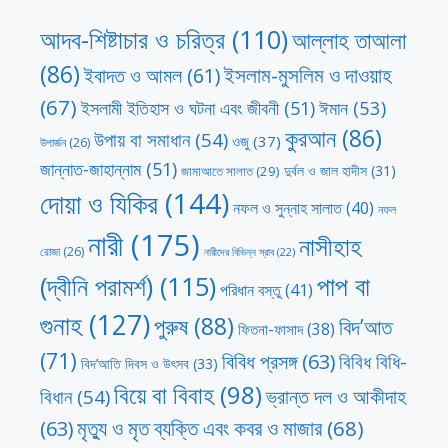
আদব-শিষ্টাচার ও চরিত্র
(110)
আল্লাহ তাআলা
(86)
ইসলাম-মুসলিম ও দাওয়াহ
ইবাদত ও আমল
(61)
(67)
ঈমান
(53)
ইসলামী ইতিহাস ও ঘটনা এবং জীবনী
(51)
কুরআন
(86)
উপায় বা সমাধান
(54)
ওজু
(37)
উপার্জন
(26)
জান্নাত-জাহান্নাম
(51)
দুর্বল ও জাল হাদীস
(31)
জামাআতে সালাত
(29)
দোয়া ও যিকির
(144)
নফল ও সুন্নাহ সালাত
(40)
নফল
নারী
(175)
নাসীহাহ
রোজা
(26)
নারীদের বিভিন্ন স্রাব
(22)
পাপ বা
(দ্বীনি পরামর্শ)
(115)
পরিধান বস্তু
(41)
গুনাহ
(127)
পুরুষ
(88)
বিদ’আত
ফিতনা-ফাসাদ
(38)
(71)
বিবিধ প্রসঙ্গ
(63)
বিবিধ বিধি-
বিদ’আতি দিবস ও উৎসব
(33)
বিয়ে বা বিবাহ
(98)
ভ্রান্ত দল ও আকীদাহ
বিধান
(54)
মৃত্যু ও মৃত ব্যক্তি এবং কবর ও মাজার
(68)
(63)