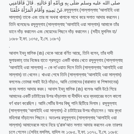
صلى الله عليه وسلم صَلَّى بِهِ وَبِأُمِّهِ أَوْ خَالَتِهِ ‏.‏ قَالَ فَأَقَامَنِي
عَنْ يَمِينِهِ وَأَقَامَ الْمَرْأَةَ خَلْفَنَا ‏.রসূলুল্লাহ (সাল্লাল্লাহু ‘আলাইহি ওয়া
সাল্লাম) তাকে এবং তার মা অথবা খালাকে সাথে করে সলাত আদায় করলেন।
তিনি বলেছেনঃ রসূলুল্লাহ (সাল্লাল্লাহু ‘আলাইহি ওয়া সাল্লাম) আমাকে তাঁর
ডানে দাঁড় করালেন এবং মেয়েদের পিছনে দাঁড় করালেন। (সহীহ মুসলিম হা/
১৩৮৮ ই.ফা. ১৩৭৫, ই.সে. ১৩৮৭)
.
আনাস ইবনু মালিক (রাঃ) থেকে আরো বর্ণিত আছে, তিনি বলেন, তাঁর দাদী
মুলায়কাহ্‌ তার নিজের হাতে প্রস্তুত একটি খাবার খেতে রসূলুল্লাহ (সাল্লাল্লাহু
‘আলাইহি ওয়া সাল্লাম) – কে দা’ওয়াত দিলে তিনি (সাল্লাল্লাহু ‘আলাইহি ওয়া
সাল্লাম) তা খেলেন। খাওয়া শেষে তিনি (সাল্লাল্লাহু ‘আলাইহি ওয়া সাল্লাম)
বললেনঃ তোমরা সবাই উঠে দাঁড়াও, আমি তোমাদের (বারাকাত বা শিক্ষাদানের)
জন্য সলাত আদায় করব। আনাস ইবনু মালিক (রাঃ) বলেনঃ আমি উঠে গিয়ে
আমাদের একটি চাটাইয়ের উপর দাঁড়ালাম যা দীর্ঘদিন ধরে ব্যবহারের ফলে কালো
বর্ণ ধারণ করেছিল। আমি সেটির উপর কিছু পানি ছিটিয়ে দিলাম। রসূলুল্লাহ
(সাল্লাল্লাহু ‘আলাইহি ওয়া সাল্লাম) ঐ চাটাইয়ের উপর দাঁড়ালেন। আর বৃদ্ধা
মহিলারা দাঁড়ালেন পিছনে। অতঃপর রসূলুল্লাহ (সাল্লাল্লাহু ‘আলাইহি ওয়া
সাল্লাম) আমাদেরকে সাথে নিয়ে দু’রাক’আত সলাত আদায় করলেন এবং তারপর
চলে গেলেন।(সহিহ মুসলিম, হাদিস নং ১৩৮৫, ই.ফা. ১৩৭২, ই.সে. ১৩৮৪: