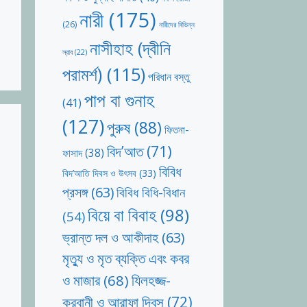
নারী
(175)
(26)
নারীদের বিভিন্ন
নাসীহাহ (দ্বীনি
স্রাব
(22)
পরামর্শ)
(115)
পরিধান বস্তু
পাপ বা গুনাহ
(41)
(127)
পুরুষ
(88)
ফিতনা-
বিদ’আত
(71)
ফাসাদ
(38)
বিবিধ
বিদ’আতি দিবস ও উৎসব
(33)
প্রসঙ্গ
(63)
বিবিধ বিধি-বিধান
বিয়ে বা বিবাহ
(98)
(54)
ভ্রান্ত দল ও আকীদাহ
(63)
মৃত্যু ও মৃত ব্যক্তি এবং কবর
যিলহজ্জ-
ও মাজার
(68)
কুরবানী ও আরাফা দিবস
(72)