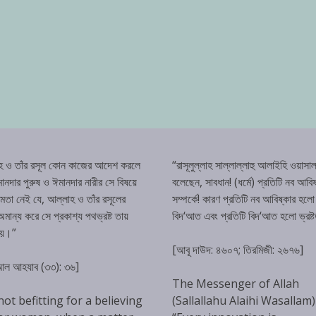
হ ও তাঁর রসূল কোন কাজের আদেশ করলে
“রাসূলুল্লাহ সাল্লাল্লাহু আলাইহি ওয়াসাল
ানদার পুরুষ ও ঈমানদার নারীর সে বিষয়ে
বলেছেন, সাবধান! (ধর্মে) প্রতিটি নব আবিষ
্ষমতা নেই যে, আল্লাহ ও তাঁর রসূলের
সম্পর্কে! কারণ প্রতিটি নব আবিষ্কার হলো
ান্য করে সে প্রকাশ্য পথভ্রষ্ট তায়
বিদ‘আত এবং প্রতিটি বিদ‘আত হলো ভ্রষ্
হয়।”
[আবূ দাউদ: ৪৬০৭; তিরমিজী: ২৬৭৬]
 আল আহযাব (৩৩): ৩৬]
The Messenger of Allah
 not befitting for a believing
(Sallallahu Alaihi Wasallam)