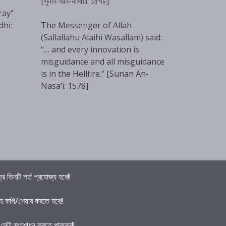
[সুনান আন-নাসায়ী: ১৫৭৮]
ray”
dhi:
The Messenger of Allah
(Sallallahu Alaihi Wasallam) said:
“… and every innovation is
misguidance and all misguidance
is in the Hellfire.” [Sunan An-
Nasa’i: 1578]
তিনটি শর্ত প্রযোজ্য হবে!!
হ কপি/শেয়ার করতে হবে!!
ে সেটা সংশোধন করতে পারবেন!!