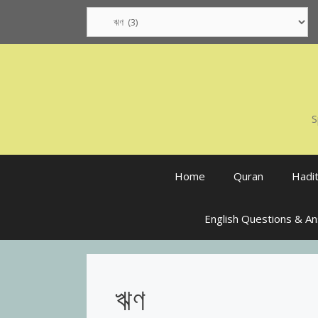
Skip
Categories
to
content
S
Home
Quran
Hadi
English Questions & A
ঋণ