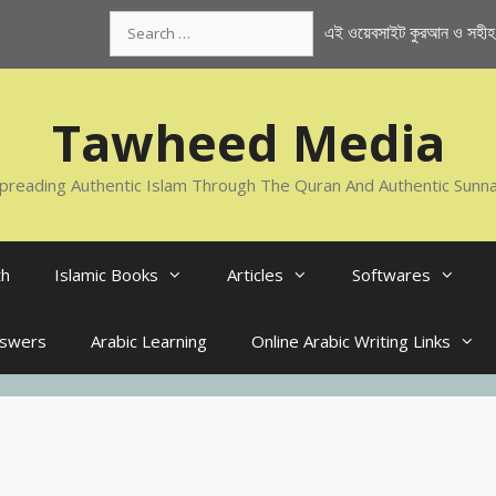
Search
এই ওয়েবসাইট কুরআন ও সহীহ স
for:
Tawheed Media
preading Authentic Islam Through The Quran And Authentic Sunn
th
Islamic Books
Articles
Softwares
nswers
Arabic Learning
Online Arabic Writing Links