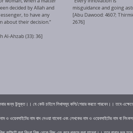
or woman, when a matter
“Every innovation is
een decided by Allah and
misguidance and going ast
essenger, to have any
[Abu Dawood: 4607; Thirmi
n about their decision.”
2676]
h Al-Ahzab (33): 36]
বার জন্য উন্মুক্ত।। যে কেউ চাইলে লিখাসমূহ কপি/শেয়ার করতে পারবেন।। তবে এক্ষেত্রে 
 নাম ও ওয়েবসাইটের নাম বাদ দেওয়া যাবেনা এবং লেখকের নাম ও ওয়েবসাইটের নাম বা লিংকস
কিছু কাটছাট করা কিংবা নিজ থেকে কিছু এড করে প্রচার করা যাবেনা।। তবে বানান ভুল হল