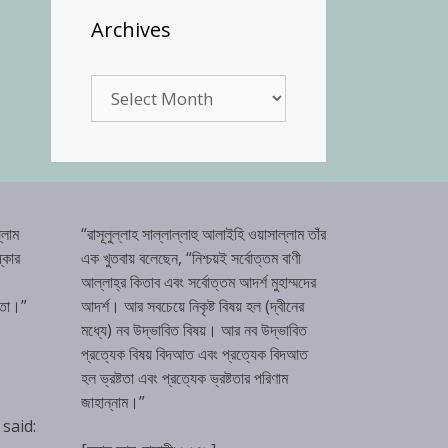
Archives
Archives
্লাম
“রাসূলুল্লাহ সাল্লাল্লাহু আলাইহি ওয়াসাল্লাম তাঁর
্কার
এক খুতবায় বলেছেন, “নিশ্চয়ই সর্বোত্তম বাণী
আল্লাহ্‌র কিতাব এবং সর্বোত্তম আদর্শ মুহাম্মদের
টতা।”
আদর্শ। আর সবচেয়ে নিকৃষ্ট বিষয় হল (দ্বীনের
মধ্যে) নব উদ্ভাবিত বিষয়। আর নব উদ্ভাবিত
প্রত্যেক বিষয় বিদআত এবং প্রত্যেক বিদআত
হল ভ্রষ্টতা এবং প্রত্যেক ভ্রষ্টতার পরিণাম
জাহান্নাম।”
 said: