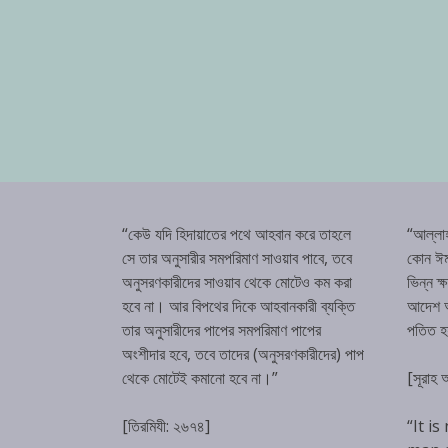
“কেউ যদি হিদায়াতের পথে আহবান করে তাহলে
“আল্লা
সে তার অনুসারীর সমপরিমাণ সাওয়াব পাবে, তবে
কোন ঈম
অনুসরণকারীদের সাওয়াব থেকে মোটেও কম করা
ভিন্ন ক
হবে না। আর বিপথের দিকে আহবানকারী ব্যক্তি
আদেশ অম
তার অনুসারীদের পাপের সমপরিমাণ পাপের
পতিত 
অংশীদার হবে, তবে তাদের (অনুসরণকারীদের) পাপ
থেকে মোটেই কমানো হবে না।”
[সূরাহ
[তিরমিযী: ২৬৭৪]
“It is