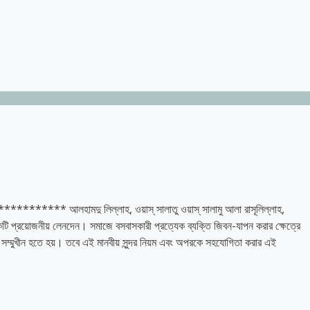
****** আলহামদু লিল্লাহ, ওয়াস্ সালাতু ওয়াস্ সালামু আলা রাসূলিল্লাহ,
একটি প্রয়োজনীয় লেনদেন। সমাজে বসবাসকারী প্রত্যেক ব্যক্তি জিবন-যাপন করার ক্ষেত্রে
সম্মুখীন হতে হয়। তবে এই মানবীয় সুন্দর নিয়ম এবং অপরকে সহযোগিতা করার এই