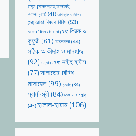
রাসূল {সাল্লাল্লাহু আলাইহি
ওয়াসাল্লাম}
(41)
রোগ ব্যাধি ও চিকিৎসা
রোজা বিষয়ক বিবিধ
(53)
(26)
শিরক ও
রোজার বিবিধ মাসয়ালা
(36)
কুফুরী
(81)
সচেতনতা
(44)
সঠিক আকীদাহ ও মানহাজ
(92)
সহীহ হাদীস
সন্তান
(35)
সালাতের বিবিধ
(77)
মাসায়েল
(99)
সুন্নাহ
(34)
স্বামী-স্ত্রী
(84)
হজ্জ ও ওমরাহ্‌
হালাল-হারাম
(106)
(43)