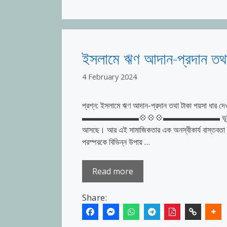
ইসলামে ঋণ আদান-প্রদান তথা 
4 February 2024
প্রশ্ন: ইসলামে ঋণ আদান-প্রদান তথা টাকা পয়সা ধার দে
▬▬▬▬▬▬▬💠💠💠▬▬▬▬▬▬▬ ভূমিকা: মানুষ সামা
আসছে। আর এই সামাজিকতার এক অনস্বীকার্য বাস্তবতা হ
পরস্পরকে বিভিন্ন উপায় …
Read more
Share: