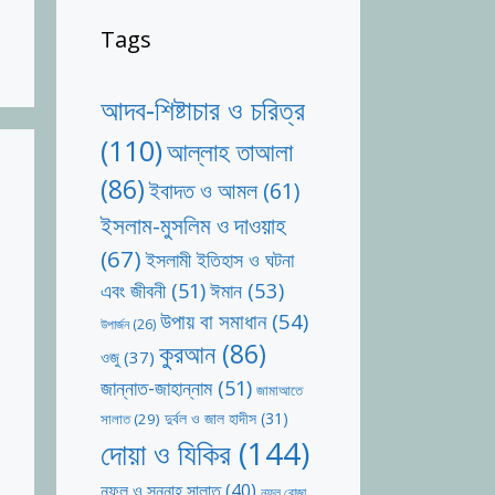
Tags
আদব-শিষ্টাচার ও চরিত্র
(110)
আল্লাহ তাআলা
(86)
ইবাদত ও আমল
(61)
ইসলাম-মুসলিম ও দাওয়াহ
(67)
ইসলামী ইতিহাস ও ঘটনা
ঈমান
(53)
এবং জীবনী
(51)
উপায় বা সমাধান
(54)
উপার্জন
(26)
কুরআন
(86)
ওজু
(37)
জান্নাত-জাহান্নাম
(51)
জামাআতে
দুর্বল ও জাল হাদীস
(31)
সালাত
(29)
দোয়া ও যিকির
(144)
নফল ও সুন্নাহ সালাত
(40)
নফল রোজা