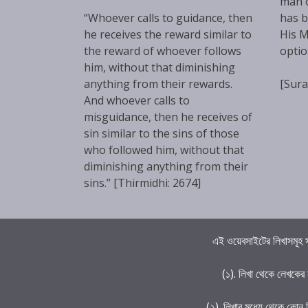
man 
“Whoever calls to guidance, then
has b
he receives the reward similar to
His M
the reward of whoever follows
optio
him, without that diminishing
anything from their rewards.
[Sura
And whoever calls to
misguidance, then he receives of
sin similar to the sins of those
who followed him, without that
diminishing anything from their
sins.” [Thirmidhi: 2674]
এই ওয়েবসাইটের লিখাসমূহ স
(১). লিখা থেকে লেখকের
(২). লিখার মধ্যে থেকে কোন 