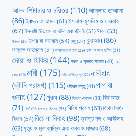
আদব-শিষ্টাচার ও চরিত্র
(110)
আল্লাহ তাআলা
(86)
ইসলাম-মুসলিম ও দাওয়াহ
ইবাদত ও আমল
(61)
(67)
ঈমান
(53)
ইসলামী ইতিহাস ও ঘটনা এবং জীবনী
(51)
কুরআন
(86)
উপায় বা সমাধান
(54)
ওজু
(37)
উপার্জন
(26)
জান্নাত-জাহান্নাম
(51)
দুর্বল ও জাল হাদীস
(31)
জামাআতে সালাত
(29)
দোয়া ও যিকির
(144)
নফল ও সুন্নাহ সালাত
(40)
নফল
নারী
(175)
নাসীহাহ
রোজা
(26)
নারীদের বিভিন্ন স্রাব
(22)
পাপ বা
(দ্বীনি পরামর্শ)
(115)
পরিধান বস্তু
(41)
গুনাহ
(127)
পুরুষ
(88)
বিদ’আত
ফিতনা-ফাসাদ
(38)
(71)
বিবিধ প্রসঙ্গ
(63)
বিবিধ বিধি-
বিদ’আতি দিবস ও উৎসব
(33)
বিয়ে বা বিবাহ
(98)
ভ্রান্ত দল ও আকীদাহ
বিধান
(54)
মৃত্যু ও মৃত ব্যক্তি এবং কবর ও মাজার
(68)
(63)