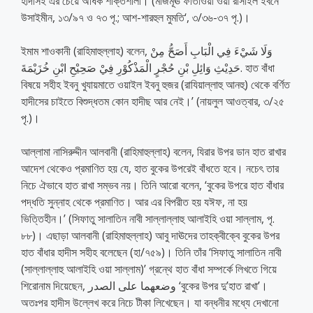
হাদীসই এর চেয়ে অধিক শক্তিশালী। (মাজমূঊ ফাতাওয়া ওয়া রাসাইল ইবনে
উসাইমীন, ১৩/৯৭ ও ৭৩ পৃ.; আশ-শারহুল মুমতি‘, ৩/৩৬-৩৭ পৃ.)।
ইমাম শাওকানী (রাহিমাহুল্লাহ) বলেন, وَلَا شَيْءَ فِي الْبَابِ أَصَحُّ مِنْ
حَدِيْثِ وَائِلِ بْنِ حُجْرٍ الْمَذْكُوْرِ فِيْ صَحِيْحِ ابْنِ خُزَيْمَةَ. হাত বাঁধা
বিষয়ে সহীহ ইবনু খুযায়মাতে ওয়াইল ইবনু হুজর (রাযিয়াল্লাহু আনহু) থেকে বর্ণিত
হাদীসের চাইতে বিশুদ্ধতম কোন হাদীছ আর নেই।’ (নায়লুল আওত্বার, ৩/২৫
পৃ.)।
আল্লামা নাসিরুদ্দীন আলবানী (রাহিমাহুল্লাহ) বলেন, যিরার উপর ডান হাত রাখার
আদেশ থেকেও প্রমাণিত হয় যে, হাত বুকের উপরেই বাঁধতে হবে। নচেৎ তার
নিচে ঐভাবে হাত রাখা সম্ভব নয়। তিনি আরো বলেন, ‘বুকের উপরে হাত বাঁধার
পদ্ধতি সুন্নাহ থেকে প্রমাণিত। আর এর বিপরীত হয় যঈফ, না হয়
ভিত্তিহীন।’ (সিফাতু সালাতিন নাবী সাল্লাল্লাহু আলাইহি ওয়া সাল্লাম, পৃ.
৮৮)। এছাড়া আলবানী (রাহিমাহুল্লাহ) আবু দাঊদের তাহক্বীক্বে বুকের উপর
হাত বাঁধার হাদীস সহীহ বলেছেন (হা/৭৫৯)। তিনি তাঁর ‘সিফাতু সালাতিন নাবী
(সাল্লাল্লাহু আলাইহি ওয়া সাল্লাম)’ গ্রন্থে হাত বাঁধা সম্পর্কে লিখতে গিয়ে
শিরোনাম দিয়েছেন, وضعهما على الصدر ‘বুকের উপর দু’হাত রাখা’।
অতঃপর হাদীস উল্লেখ করে নিচে টীকা লিখেছেন। যা বন্ধনীর মধ্যে দেখানো