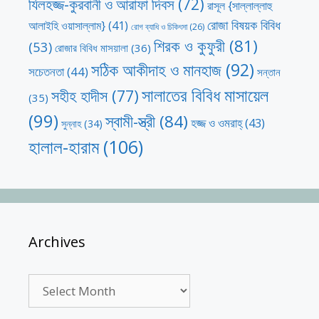
যিলহজ্জ-কুরবানী ও আরাফা দিবস
(72)
রাসূল {সাল্লাল্লাহু
রোজা বিষয়ক বিবিধ
আলাইহি ওয়াসাল্লাম}
(41)
রোগ ব্যাধি ও চিকিৎসা
(26)
শিরক ও কুফুরী
(81)
(53)
রোজার বিবিধ মাসয়ালা
(36)
সঠিক আকীদাহ ও মানহাজ
(92)
সচেতনতা
(44)
সন্তান
সালাতের বিবিধ মাসায়েল
সহীহ হাদীস
(77)
(35)
(99)
স্বামী-স্ত্রী
(84)
হজ্জ ও ওমরাহ্‌
(43)
সুন্নাহ
(34)
হালাল-হারাম
(106)
Archives
Archives