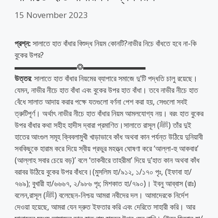
15 November 2023
প্রশ্ন:
সালাতে হাত বাঁধার বিশুদ্ধ নিয়ম কোনটি?নাভীর নিচে বাঁধতে হবে না-কি
বুকের উপর?
▬▬▬▬▬▬▬▬❂▬▬▬▬▬▬▬▬
উত্তর
: সালাতে হাত বাঁধার নিয়মের ব্যাপারে সমাজে দু’টি পদ্ধতি চালু রয়েছে।
যেমন, নাভীর নীচে হাত বাঁধা এবং বুকের উপর হাত বাঁধা। তবে নাভীর নীচে হাত
বেঁধে সালাত আদায় করার পক্ষে যতগুলো বর্ণনা পেশ করা হয়, সেগুলো সবই
ত্রুটিপূর্ণ। অর্থাৎ নাভীর নীচে হাত বাঁধার নিয়ম আমলযোগ্য নয়। বরং হাত বুকের
উপর বাঁধার কথা সহীহ হাদীস দ্বারা প্রমাণিত।সালাতে রাসূল (ﷺ) তাঁর দুই
হাতের আংগুল সমূহ ক্বিবলামুখী খাড়াভাবে কাঁধ অথবা কান পর্যন্ত উঠিয়ে দুনিয়াবী
সবকিছুকে হারাম করে দিয়ে স্বীয় প্রভুর মহত্ত্ব ঘোষণা করে ‘আল্লা-হু আকবার’
(আল্লাহ সবার চেয়ে বড়)’ বলে ‘তাকবীরে তাহরীমা’ দিয়ে দু’হাত কান অথবা কাঁধ
বরাবর উঠিয়ে বুকের উপর বাঁধবে।(মুসলিম হা/৯১২, ১/১৭০ পৃঃ, (ইফাবা হা/
৭৬৯); বুখারী হা/৬৬৬৭, ২/৯৮৬ পৃঃ; মিশকাত হা/৭৯০)। ইবনু আব্বাস (রাঃ)
বলেন,রাসূল (ﷺ) বলেছেন-নিশ্চয় আমরা নবীদের দল। আমাদেরকে নির্দেশ
দেওয়া হয়েছে, আমরা যেন দ্রুত ইফতার করি এবং দেরিতে সাহারী করি। আর