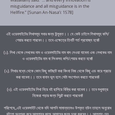
misguidance and all misguidance is in the
Hellfire.” [Sunan An-Nasa’i: 1578]
এই ওয়েবসাইটের লিখাসমূহ সবার জন্য উন্মুক্ত।। যে কেউ চাইলে লিখাসমূহ কপি/
শেয়ার করতে পারবেন।। তবে এক্ষেত্রে তিনটি শর্ত প্রযোজ্য হবে!!
(১). লিখা থেকে লেখকের নাম ও ওয়েবসাইটের নাম বাদ দেওয়া যাবেনা এবং লেখকের নাম
ও ওয়েবসাইটের নাম বা লিংকসহ কপি/শেয়ার করতে হবে!!
(২). লিখার মধ্যে থেকে কোন কিছু কাটছাট করা কিংবা নিজ থেকে কিছু এড করে প্রচার
করা যাবেনা।। তবে বানান ভুল হলে সেটা সংশোধন করতে পারবেন!!
(৩). এই ওয়েবসাইটের লিখা নিয়ে বই ছাপিয়ে বিক্রি করা যাবেনা।। তবে শুধুমাত্র
নিজেরা পড়ার জন্য প্রিন্ট করতে পারবেন!!
পরিশেষে,,এই ওয়েবসাইট থেকে যদি আপনি সামান্যতমও উপকৃত হউন তাহলে অনুরোধ
রইলো অনুগ্রহ করে আল্লাহর কাছে আমাদের জন্য দুআ করবেন।। আল্লাহ যেন