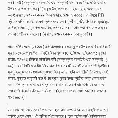
হল। ‘নবী (সাল্লাল্লাহু আলাইহি ওয়া সাল্লাম) বাম হাতের পিঠ, কব্জি ও বাহুর
উপর ডান হাত রাখতেন।’ (আবূ দাঊদ, হা/৭২৩, ৭২৬-৭২৭, ৭৫৫, ৭৫৯,
৯৫৭; নাসাঈ, হা/৮৮৭-৮৮৮; ইবনু মাজাহ, হা/৮০৯-৮১১)। এ বিষয়ে তিনি
স্বীয় সাহাবীগণকেও আদেশ প্রদান করেছেন। (সহীহ বুখারী, হা/৭৪০; মুওয়াত্তা
মালিক, হা/৪৩৭; মুসনাদে আহমাদ, হা/২২৮৪৯)। তিনি কখনো ডান হাত দ্বারা
বাম হাত আঁকড়ে ধরতেন। (নাসাঈ, হা/৮৮৭-৮৮৮, দারাকুত্বনী)।
.
শায়খ সালিহ আল-মুনাজ্জিদ (হাফিযাহুল্লাহ) বলেন, বুকের উপর হাত বাঁধার বিষয়টি
সুন্নাত থেকে প্রমাণিত। (সহীহ ইবনু খুযায়মাহ, হা/৪৭৯, ১/২৪৩ পৃ.; বুলূগুল
মারাম, হা/২৭৫; ছিফাতু ছালাতিন নাবী (সাল্লাল্লাহু আলাইহি ওয়া সাল্লাম), পৃ.
৬৯)। এর বিপরীতে নাভীর নিচে হাত বাঁধার বিষয়টি হয় যঈফ না হয় ভিত্তিহীন।
সুনানু ইবনু মাজার ভাষ্যকার মুহাম্মাদ ইবনু আব্দুল হাদী আস-সিন্দী (রাহিমাহুল্লাহ)
বলেন, সুন্নাত অনুযায়ী হাত বাঁধার স্থান বুকের উপর ব্যতীত অন্য কোন স্থান
নয়। পক্ষান্তরে সালাতের মধ্যে নাভীর নিচে হাতের পাতার উপর হাতের পাতা
রাখা হাদীসটি সর্বসম্মতিক্রমে যঈফ।’ (ইসলাম সাওয়াল ওয়া জাওয়াব, ফৎওয়া
নং-৫৯৯৫৭)।
.
উল্লেখ্য যে, বাম হাতের উপরে ডান হাত রাখা সম্পর্কে ১৮ জন সাহাবী ও ২ জন
তাবিঈ থেকে মোট ২০টি হাদীস বর্ণিত হয়েছে। ইবনু আব্দিল বার্র (রাহিমাহুল্লাহ)