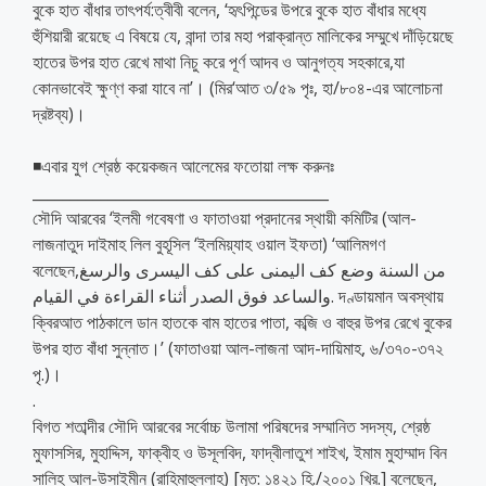
বুকে হাত বাঁধার তাৎপর্য:ত্বীবী বলেন, ‘হৃৎপিন্ডের উপরে বুকে হাত বাঁধার মধ্যে
হুঁশিয়ারী রয়েছে এ বিষয়ে যে, বান্দা তার মহা পরাক্রান্ত মালিকের সম্মুখে দাঁড়িয়েছে
হাতের উপর হাত রেখে মাথা নিচু করে পূর্ণ আদব ও আনুগত্য সহকারে,যা
কোনভাবেই ক্ষুণ্ণ করা যাবে না’। (মির‘আত ৩/৫৯ পৃঃ, হা/৮০৪-এর আলোচনা
দ্রষ্টব্য)।
◾এবার যুগ শ্রেষ্ঠ কয়েকজন আলেমের ফতোয়া লক্ষ করুনঃ
_______________________________________
সৌদি আরবের ‘ইলমী গবেষণা ও ফাতাওয়া প্রদানের স্থায়ী কমিটির (আল-
লাজনাতুদ দাইমাহ লিল বুহূসিল ‘ইলমিয়্যাহ ওয়াল ইফতা) ‘আলিমগণ
বলেছেন,من السنة وضع كف اليمنى على كف اليسرى والرسغ
والساعد فوق الصدر أثناء القراءة في القيام. দণ্ডায়মান অবস্থায়
ক্বিরআত পাঠকালে ডান হাতকে বাম হাতের পাতা, কব্জি ও বাহুর উপর রেখে বুকের
উপর হাত বাঁধা সুন্নাত।’ (ফাতাওয়া আল-লাজনা আদ-দায়িমাহ, ৬/৩৭০-৩৭২
পৃ.)।
.
বিগত শতাব্দীর সৌদি আরবের সর্বোচ্চ উলামা পরিষদের সম্মানিত সদস্য, শ্রেষ্ঠ
মুফাসসির, মুহাদ্দিস, ফাক্বীহ ও উসূলবিদ, ফাদ্বীলাতুশ শাইখ, ইমাম মুহাম্মাদ বিন
সালিহ আল-উসাইমীন (রাহিমাহুল্লাহ) [মৃত: ১৪২১ হি./২০০১ খ্রি.] বলেছেন,