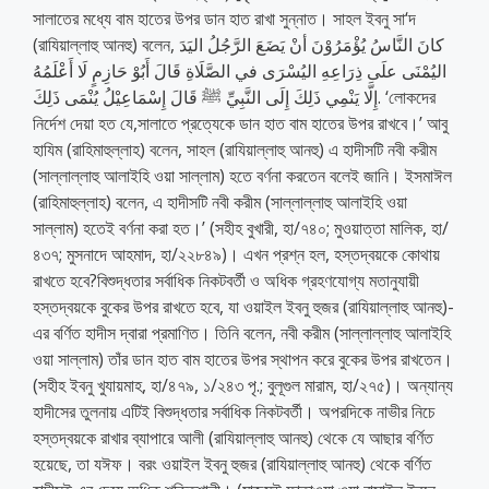
সালাতের মধ্যে বাম হাতের উপর ডান হাত রাখা সুন্নাত। সাহল ইবনু সা‘দ
(রাযিয়াল্লাহু আনহু) বলেন, كانَ النَّاسُ يُؤْمَرُوْنَ أنْ يَضَعَ الرَّجُلُ اليَدَ
اليُمْنَى علَى ذِرَاعِهِ اليُسْرَى في الصَّلَاةِ قَالَ أَبُوْ حَازِمٍ لَا أَعْلَمُهُ
إِلَّا يَنْمِي ذَلِكَ إِلَى النَّبِيِّ ﷺ قَالَ إِسْمَاعِيْلُ يُنْمَى ذَلِكَ. ‘লোকদের
নির্দেশ দেয়া হত যে,সালাতে প্রত্যেকে ডান হাত বাম হাতের উপর রাখবে।’ আবু
হাযিম (রাহিমাহুল্লাহ) বলেন, সাহল (রাযিয়াল্লাহু আনহু) এ হাদীসটি নবী করীম
(সাল্লাল্লাহু আলাইহি ওয়া সাল্লাম) হতে বর্ণনা করতেন বলেই জানি। ইসমাঈল
(রাহিমাহুল্লাহ) বলেন, এ হাদীসটি নবী করীম (সাল্লাল্লাহু আলাইহি ওয়া
সাল্লাম) হতেই বর্ণনা করা হত।’ (সহীহ বুখারী, হা/৭৪০; মুওয়াত্তা মালিক, হা/
৪৩৭; মুসনাদে আহমাদ, হা/২২৮৪৯)। এখন প্রশ্ন হল, হস্তদ্বয়কে কোথায়
রাখতে হবে?বিশুদ্ধতার সর্বাধিক নিকটবর্তী ও অধিক গ্রহণযোগ্য মতানুযায়ী
হস্তদ্বয়কে বুকের উপর রাখতে হবে, যা ওয়াইল ইবনু হুজর (রাযিয়াল্লাহু আনহু)-
এর বর্ণিত হাদীস দ্বারা প্রমাণিত। তিনি বলেন, নবী করীম (সাল্লাল্লাহু আলাইহি
ওয়া সাল্লাম) তাঁর ডান হাত বাম হাতের উপর স্থাপন করে বুকের উপর রাখতেন।
(সহীহ ইবনু খুযায়মাহ, হা/৪৭৯, ১/২৪৩ পৃ.; বুলূগুল মারাম, হা/২৭৫)। অন্যান্য
হাদীসের তুলনায় এটিই বিশুদ্ধতার সর্বাধিক নিকটবর্তী। অপরদিকে নাভীর নিচে
হস্তদ্বয়কে রাখার ব্যাপারে আলী (রাযিয়াল্লাহু আনহু) থেকে যে আছার বর্ণিত
হয়েছে, তা যঈফ। বরং ওয়াইল ইবনু হুজর (রাযিয়াল্লাহু আনহু) থেকে বর্ণিত