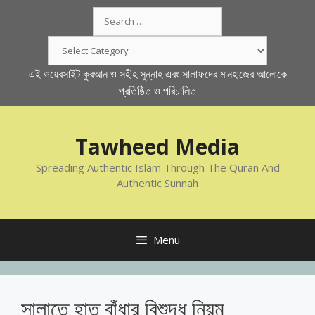
Skip
Search
to
for:
content
Categories
এই ওয়েবসাইট কুরআন ও সহীহ সুন্নাহ এবং সালাফদের মানহাজের আলোকে
প্রতিষ্ঠিত ও পরিচালিত
Tawheed Media
Spreading Authentic Islam Through The Quran And
Authentic Sunnah
Menu
সালাতে হাত বাঁধার বিশুদ্ধ নিয়ম