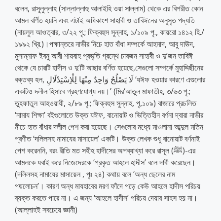
বলেন, রাসূলুল্লাহ (সাল্লাল্লাহু আলাইহি ওয়া সাল্লাম) থেকে এর বিপরীত কোন
আমল বর্ণিত হয়নি এবং এটাই অধিকাংশ সাহাবী ও তাবিঈনের অনুসৃত পদ্ধতি
(নায়লুল আওত্বার, ৩/২২ পৃ.; ফিক্বহুস সুন্নাহ, ১/১০৯ পৃ., কায়রো ১৪১২ হি./
১৯৯২ খ্রি.)।পক্ষান্তরে নাভীর নিচে হাত বাঁধা সম্পর্কে আহমাদ, আবু দাঊদ,
মুসান্নাফ ইবনু আবী শায়বাহ প্রভৃতি গ্রন্থে চারজন সাহাবী ও দু’জন তাবিঈ
থেকে যে চারটি হাদীস ও দু’টি আছার বর্ণিত হয়েছে,সেগুলো সম্পর্কে মুহাদ্দিছীনের
বক্তব্য হল, لَا يَصْلُحُ وَاحِدٌ مِنْهَا لِلْاِسْتِدْلَالِ ‘যঈফ হওয়ার কারণে এগুলোর
একটিও দলীল হিসাবে গ্রহণযোগ্য নয়।’ (মির‘আতুল মাফাতীহ, ৩/৬৩ পৃ.;
তুহফাতুল আহওয়াযী, ২/৮৯ পৃ.; ফিক্বহুস সুন্নাহ, পৃ,১০৯) বাজারে প্রচলিত
‘নামায শিক্ষা’ বইগুলোতে উক্ত যঈফ, বানোয়াট ও ভিত্তিহীন বর্ণনা দ্বারা নাভীর
নীচে হাত বাঁধার দলীল পেশ করা হয়েছে। সেগুলোর মধ্যে মাওলানা আব্দুল মতিন
প্রণীত ‘দলিলসহ নামাযের মাসায়েল’ একটি। উক্ত লেখক শুধু বানোয়াট বর্ণনাই
পেশ করেননি, বরং রীতি মত সহীহ হাদীসের অপব্যাখ্যা করে রাসূল (ﷺ)-এর
আমলকে যবাই করে নিজেদেরকে ‘প্রকৃত আহলে হাদীস’ বলে দাবী করেছেন।
(দলিলসহ নামাযের মাসায়েল , পৃঃ ২৪) কথায় বলে ‘অন্ধ ছেলের নাম
পদ্মলোচন’। কারণ অন্ধ মাযহাবের মরণ ফাঁদে পড়ে কেউ আহলে হাদীস পরিচয়
ব্যক্ত করতে পারে না। এ জন্য ‘আহলে হাদীস’ পরিচয় দেয়ার সাহস হয় না।
(আল্লাহই সবচেয়ে জ্ঞানী)