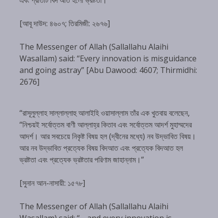
[আবূ দাউদ: ৪৬০৭; তিরমিজী: ২৬৭৬]
The Messenger of Allah (Sallallahu Alaihi
Wasallam) said: “Every innovation is misguidance
and going astray” [Abu Dawood: 4607; Thirmidhi:
2676]
“রাসূলুল্লাহ সাল্লাল্লাহু আলাইহি ওয়াসাল্লাম তাঁর এক খুতবায় বলেছেন,
“নিশ্চয়ই সর্বোত্তম বাণী আল্লাহ্‌র কিতাব এবং সর্বোত্তম আদর্শ মুহাম্মদের
আদর্শ। আর সবচেয়ে নিকৃষ্ট বিষয় হল (দ্বীনের মধ্যে) নব উদ্ভাবিত বিষয়।
আর নব উদ্ভাবিত প্রত্যেক বিষয় বিদআত এবং প্রত্যেক বিদআত হল
ভ্রষ্টতা এবং প্রত্যেক ভ্রষ্টতার পরিণাম জাহান্নাম।”
[সুনান আন-নাসায়ী: ১৫৭৮]
The Messenger of Allah (Sallallahu Alaihi
Wasallam) said: “… and every innovation is