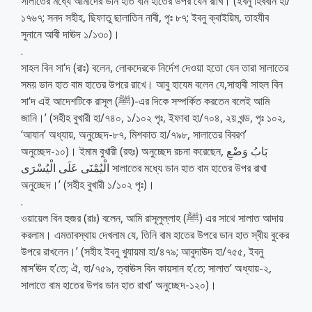
সালাতের মধ্যে আমাদের ডান হাত বাম হাতের উপর যেন রাখি। (ইবনু হিববান হা/
১৭৬৭; সনদ সহীহ, ছিফাতু ছালাতিন নাবী, পৃঃ ৮৭; ইবনু ক্বাইয়িম, তাহযীব
সুনানে আবী দাঊদ ১/১৩০)।
.
সাহল বিন সা‘দ (রাঃ) বলেন, লোকদেরকে নির্দেশ দেওয়া হতো যেন তারা সালাতের
সময় ডান হাত বাম হাতের উপরে রাখে। আবু হাযেম বলেন যে,সাহাবী সাহল বিন
সা‘দ এই আদেশটিকে রাসূল (ﷺ)-এর দিকে সম্পর্কিত করতেন বলেই আমি
জানি।’ (সহীহ বুখারী হা/৭৪০, ১/১০২ পৃঃ, ইফাবা হা/৭০৪, ২য় খন্ড, পৃঃ ১০২,
‘আযান’ অধ্যায়, অনুচ্ছেদ-৮৭, মিশকাত হা/৭৯৮, সালাতের বিবরণ’
অনুচ্ছেদ-১০)। ইমাম বুখারী (রহঃ) অনুচ্ছেদ রচনা করেছেন, بَابُ وَضْعِ
الْيُمْنَى عَلَى الْيُسْرَى সালাতের মধ্যে ডান হাত বাম হাতের উপর রাখা
অনুচ্ছেদ।’ (সহীহ বুখারী ১/১০২ পৃঃ)।
.
ওয়ায়েল বিন হুজর (রাঃ) বলেন, আমি রাসূলুল্লাহ (ﷺ) এর সাথে সালাত আদায়
করলাম। এমতাবস্থায় দেখলাম যে, তিনি বাম হাতের উপরে ডান হাত স্বীয় বুকের
উপরে রাখলেন।’ (সহীহ ইবনু খুযায়মা হা/৪৭৯; আবুদাঊদ হা/৭৫৫, ইবনু
মাস‘ঊদ হ’তে; ঐ, হা/৭৫৯, ত্বাঊস বিন কায়সান হ’তে; সালাত’ অধ্যায়-২,
সালাতে বাম হাতের উপর ডান হাত রাখা’ অনুচ্ছেদ-১২০)।