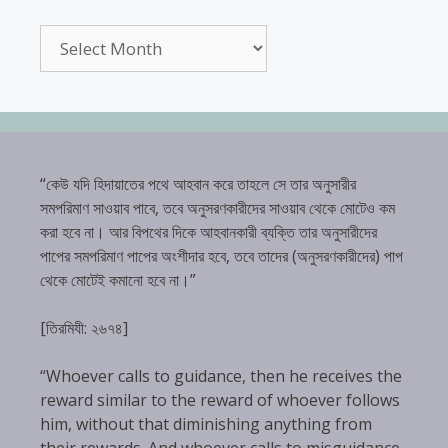
Archives
“কেউ যদি হিদায়াতের পথে আহবান করে তাহলে সে তার অনুসারীর
সমপরিমাণ সাওয়াব পাবে, তবে অনুসরণকারীদের সাওয়াব থেকে মোটেও কম
করা হবে না। আর বিপথের দিকে আহবানকারী ব্যক্তি তার অনুসারীদের
পাপের সমপরিমাণ পাপের অংশীদার হবে, তবে তাদের (অনুসরণকারীদের) পাপ
থেকে মোটেই কমানো হবে না।”
[তিরমিযী: ২৬৭৪]
“Whoever calls to guidance, then he receives the
reward similar to the reward of whoever follows
him, without that diminishing anything from
their rewards. And whoever calls to misguidance,