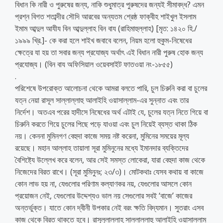
বিধান কি নারী ও পুরুষের জন্য, নাকি শুধুমাত্র পুরুষদের জন্যই সীমাবদ্ধ? এমন
প্রশ্ন বিগত শতাব্দীর সৌদি আরবের অন্যতম শ্রেষ্ঠ ফাক্বীহ শাইখুল ইসলাম
ইমাম আব্দুল আযীয বিন আব্দুল্লাহ বিন বায (রাহিমাহুল্লাহ) [মৃত: ১৪২০ হি./
১৯৯৯ খ্রি.]- কে করা হলে শাইখ জবাবে বলেন, নিয়ম হলো হুকুম-নিষেধের
ক্ষেত্রে যা হয় তা সবার জন্য প্রযোজ্য অর্থাৎ এই বিধান নারী পুরুষ হোক জন্য
প্রযোজ্য। (বিন বায অফিসিয়াল ওয়েবসাইট ফাতওয়া নং-১৮৫৫)
.
পরিশেষে উপরোক্ত আলোচনা থেকে আমরা বলতে পারি, চুল চিরুনি করা বা চুলের
যত্ন নেয়া রাসূল সাল্লাল্লাহু আলাইহি ওয়াসাল্লাম-এর সুন্নাত এবং তার
নির্দেশ। অতএব পরের হাদীসে নিষেধের অর্থ এটাই যে, চুলের যত্ন নিতে গিয়ে বা
চিরুনি করতে গিয়ে চুলের পিছে পড়ে যাওয়া এবং চুল নিয়েই ব্যস্ত থাকা ঠিক
নয়। কেননা মুমিনগণ বেহুদা কাজে সময় নষ্ট করেনা, মুমিনের সময়ের মূল্য
রয়েছে। মহান আল্লাহ তায়ালা সূরা মুমিনুনের মধ্যে ইমানদার ব্যক্তিদের
বৈশিষ্ট্যে উল্লেখ করে বলেন, আর সেই সমস্ত লোকেরা, যারা বেহুদা কাজ থেকে
নিজেদের বিরত রাখে। (সূরা মুমিনুনঃ; ২৩/৩)। মোটকথাঃ যেসব কথায় বা কাজে
কোন লাভ হয় না, যেগুলোর পরিণাম কল্যাণকর নয়, যেগুলোর আসলে কোন
প্রয়োজন নেই, যেগুলোর উদ্দেশ্যও ভাল নয় সেগুলোর সবই ‘বাজে’ কাজের
অন্তর্ভুক্ত। যাতে কোন দ্বীনী উপকার নেই বরং ক্ষতি বিদ্যমান। সুতরাং এসব
কাজ থেকে বিরত থাকতে হবে। রাসূলুলাল্লাহ সাল্লাল্লাহু আলাইহি ওয়াসাল্লাম