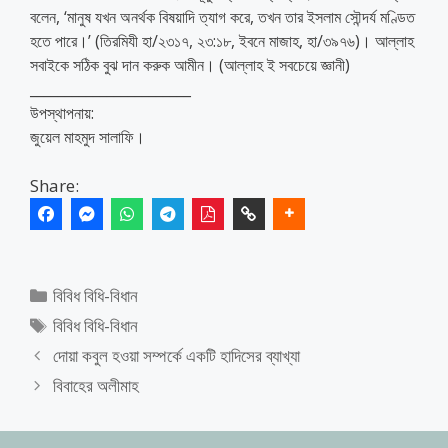
বলেন, ‘মানুষ যখন অনর্থক বিষয়াদি ত্যাগ করে, তখন তার ইসলাম সৌন্দর্য মণ্ডিত
হতে পারে।’ (তিরমিযী হা/২৩১৭, ২৩:১৮, ইবনে মাজাহ, হা/৩৯৭৬)। আল্লাহ
সবাইকে সঠিক বুঝ দান করুক আমীন। (আল্লাহ ই সবচেয়ে জ্ঞানী)
_______________________
উপস্থাপনায়:
জুয়েল মাহমুদ সালাফি।
Share:
Categories
বিবিধ বিধি-বিধান
Tags
বিবিধ বিধি-বিধান
দোয়া কবুল হওয়া সম্পর্কে একটি হাদিসের ব্যাখ্যা
বিবাহের অলীমাহ