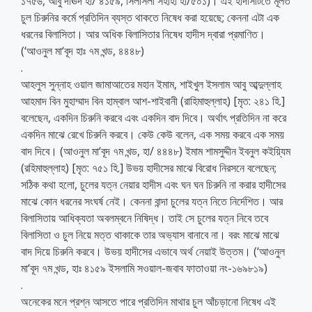
১৭৫৬, আবু দাঊদ হা/ ৪১৫৯, সিলসিলা সহীহা হা/৫০১)। এই হাদীসটিতে মূলত
চুল চিরুনির কর্মে প্রতিদিন ব্যস্ত থাকতে নিষেধ করা হয়েছে; কেননা এটা এক
ধরনের বিলাসিতা। আর অধিক বিলাসিতার নিষেধ হাদীস দ্বারা প্রমাণিত।
(‘আওনুল মা‘বূদ হাঃ ৭ম খন্ড, ৪৪৪৮)
.
আহলুস সুন্নাহ ওয়াল জামাআতের মহান ইমাম, শাইখুল ইসলাম আবু আব্দুল্লাহ
আহমাদ বিন মুহাম্মাদ বিন হাম্বাল আশ-শাইবানী (রাহিমাহুল্লাহ) [মৃত: ২৪১ হি.]
বলেছেন, একদিন চিরুনি করবে এবং একদিন বাদ দিবে। অর্থাৎ প্রতিদিন না করে
একদিন মাঝে রেখে চিরুনি করবে। কেউ কেউ বলেন, এক সময় করবে এক সময়
বাদ দিবে। (আওনুল মা‘বূদ ৭ম খন্ড, হা/ ৪৪৪৮) ইমাম শামসুদ্দীন ইবনুল কইয়্যিম
(রহিমাহুল্লাহ) [মৃত: ৭৫১ হি.] উভয় হাদীসের মাঝে বিরোধ নিরসনে বলেছেন;
সঠিক কথা হলো, চুলের যত্ন নেয়ার হাদীস এবং ঘন ঘন চিরুনি না করার হাদীসের
মাঝে কোন ধরনের সংঘর্ষ নেই। কেননা বান্দা চুলের যত্ন নিতে নির্দেশিত। আর
বিলাসিতায় আধিক্যতা অবলম্বনে নিষিদ্ধ। তাই সে চুলের যত্ন নিবে তবে
বিলাসিতা ও চুল নিয়ে মত্ত থাকাকে তার অভ্যাস বানাবে না। বরং মাঝে মাঝে
বাদ দিয়ে চিরুনি করবে। উভয় হাদীসের এভাবে অর্থ নেয়াই উত্তম। (‘আওনুল
মা‘বূদ ৭ম খন্ড, হাঃ ৪১৫৯ ইসলামি সওয়াল-জবাব ফাতাওয়া নং-১৬৯৮১৯)
.
অনেকের মনে প্রশ্ন আসতে পারে প্রতিদিন মাথার চুল আঁচড়ানো নিষেধ এই