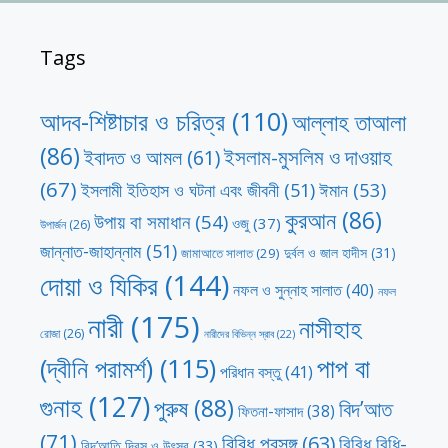
Tags
আদব-শিষ্টাচার ও চরিত্র
(110)
আল্লাহ তাআলা
(86)
ইসলাম-মুসলিম ও দাওয়াহ
ইবাদত ও আমল
(61)
(67)
ঈমান
(53)
ইসলামী ইতিহাস ও ঘটনা এবং জীবনী
(51)
কুরআন
(86)
উপায় বা সমাধান
(54)
ওজু
(37)
উপার্জন
(26)
জান্নাত-জাহান্নাম
(51)
দুর্বল ও জাল হাদীস
(31)
জামাআতে সালাত
(29)
দোয়া ও যিকির
(144)
নফল ও সুন্নাহ সালাত
(40)
নফল
নারী
(175)
নাসীহাহ
রোজা
(26)
নারীদের বিভিন্ন স্রাব
(22)
পাপ বা
(দ্বীনি পরামর্শ)
(115)
পরিধান বস্তু
(41)
গুনাহ
(127)
পুরুষ
(88)
বিদ’আত
ফিতনা-ফাসাদ
(38)
(71)
বিবিধ প্রসঙ্গ
(63)
বিবিধ বিধি-
বিদ’আতি দিবস ও উৎসব
(33)