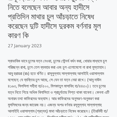
নিতে বলেছেন আবার অন্য হাদীসে
প্রতিদিন মাথার চুল আঁচড়াতে নিষেধ
করেছেন দুটি হাদীসে দুরকম বর্ণনার মূল
কারণ কি
27 January 2023
স্বাভাবিক ভাবে চুলের যত্ন নেওয়া, চুলের সৌন্দর্য বর্ধন করা, ধোয়ার মাধ্যমে চুল
পরিচ্ছন্ন রাখা, চুলে তেল ব্যবহার করা এবং চুল এলোমেলো না রাখা মুস্তাহাব।
আবু হুরায়রা (রাঃ) হতে বর্ণিত। রাসূলুল্লাহ সাল্লাল্লাহু আলাইহি ওয়াসাল্লাম
বলেছেন; যে ব্যক্তির চুল আছে, সে যেন তা যত্ন নেয়া রাখে। (আবু দাঊদ
৪১৬৩, সিলসিলা সহীহা হা/৫০০, মিশকাতুল মাসাবিহ হা/৪৪৫০)। তবে চুলের
যত্ন নিতে গিয়ে অধিক বিলাসিতা ও প্রাচুর্যতায় লিপ্ত থাকা যাবেনা। কেননা এটি
অনারব তথা কাফিরদের অভ্যাস। আর কাফিরদের অনুসরণ-অনুকরণ করা
মুসলিমদের জন্য জায়েজ নয়। এজন্য অপর বর্ণনায় রসূলুল্লাহ সাল্লাল্লাহু
আলাইহি ওয়াসাল্লাম (প্রত্যহ) মাথা আঁচড়াতে নিষেধ করেছেন। (তিরমিযী হা/