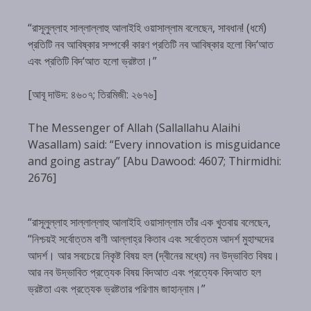
“রাসূলুল্লাহ সাল্লাল্লাহু আলাইহি ওয়াসাল্লাম বলেছেন, সাবধান! (ধর্মে)
প্রতিটি নব আবিষ্কার সম্পর্কে! কারণ প্রতিটি নব আবিষ্কার হলো বিদ‘আত
এবং প্রতিটি বিদ‘আত হলো ভ্রষ্টতা।”
[আবূ দাউদ: ৪৬০৭; তিরমিজী: ২৬৭৬]
The Messenger of Allah (Sallallahu Alaihi
Wasallam) said: “Every innovation is misguidance
and going astray” [Abu Dawood: 4607; Thirmidhi:
2676]
“রাসূলুল্লাহ সাল্লাল্লাহু আলাইহি ওয়াসাল্লাম তাঁর এক খুতবায় বলেছেন,
“নিশ্চয়ই সর্বোত্তম বাণী আল্লাহ্‌র কিতাব এবং সর্বোত্তম আদর্শ মুহাম্মদের
আদর্শ। আর সবচেয়ে নিকৃষ্ট বিষয় হল (দ্বীনের মধ্যে) নব উদ্ভাবিত বিষয়।
আর নব উদ্ভাবিত প্রত্যেক বিষয় বিদআত এবং প্রত্যেক বিদআত হল
ভ্রষ্টতা এবং প্রত্যেক ভ্রষ্টতার পরিণাম জাহান্নাম।”