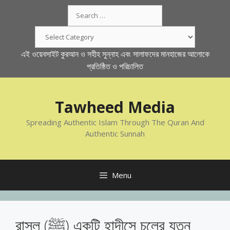
Skip
Search
to
for:
content
Categories
এই ওয়েবসাইট কুরআন ও সহীহ সুন্নাহ এবং সালাফদের মানহাজের আলোকে
প্রতিষ্ঠিত ও পরিচালিত
Tawheed Media
Spreading Authentic Islam Through The Quran And
Authentic Sunnah
Menu
রাসূল (ﷺ) একটি হাদীসে চুলের যত্ন