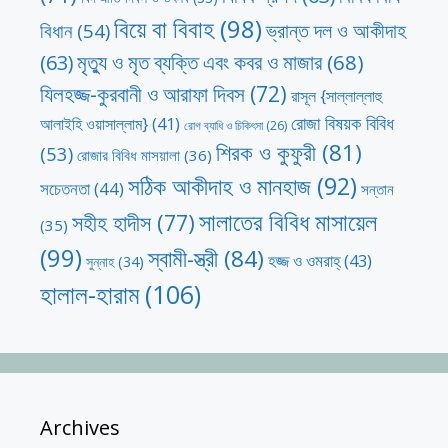
বিয়ে বা বিবাহ
(98)
ভ্রান্ত দল ও আকীদাহ
বিধান
(54)
মৃত্যু ও মৃত ব্যক্তি এবং কবর ও মাজার
(68)
(63)
যিলহজ্জ-কুরবানী ও আরাফা দিবস
(72)
রাসূল {সাল্লাল্লাহু
রোজা বিষয়ক বিবিধ
আলাইহি ওয়াসাল্লাম}
(41)
রোগ ব্যাধি ও চিকিৎসা
(26)
শিরক ও কুফুরী
(81)
(53)
রোজার বিবিধ মাসয়ালা
(36)
সঠিক আকীদাহ ও মানহাজ
(92)
সচেতনতা
(44)
সন্তান
সালাতের বিবিধ মাসায়েল
সহীহ হাদীস
(77)
(35)
(99)
স্বামী-স্ত্রী
(84)
হজ্জ ও ওমরাহ্‌
(43)
সুন্নাহ
(34)
হালাল-হারাম
(106)
Archives