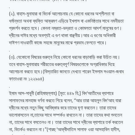
.
(২). বাহাস-মুনাযারা বা বিতর্ক আলোচনায় যে কোনো ধরনের অশ্লীলতা বা
ধর্মান্ধতা অথবা ব্যক্তি আক্রমণ এড়িয়ে ইখলাস বা একনিষ্ঠতার সাথে নমনীয়তা
প্রদর্শন করতে হবে। কেননা নম্রতা-ভদ্রতা ও কোমলতা আদর্শ মানুষের গুণ।
দ্বীনের দাঈর মধ্যে অবশ্যই এ গুণ থাকা বাঞ্ছনীয়।আর এ গুণের অধিকারী
দাঈগণ দাওয়াতী কাজে সহজে মানুষের মাঝে প্রভাব ফেলতে পারে।
.
(৩). যেকোনো বিষয়ের গুরুত্ব নিয়ে কোনো ধরনের বাড়াবাড়ি করা উচিত নয়।
তবে বাহাস-মুনাযারায় শরীয়তের গুরুত্বপূর্ণ বিষয়গুলোকে অগ্রাধিকার দিয়ে
আলোচনা করতে হবে।(বিস্তারিত জানতে দেখতে পারেন ইসলাম সওয়াল-জবাব
ফাতাওয়া নং ১২২৯৬৪)
.
ইমাম আস-সাবূনী (রাহিমাহুল্লাহ) [মৃত: ৪৪৯ হি.] বিদ‘আতীদের ব্যাপারে
সালাফদের মানহাজ বর্ণনা করতে গিয়ে বলেন, “আর তারা আহলুল বিদ‘আহ যারা
দ্বীনের মধ্যে নতুন কিছু আবিষ্কার করে তাদের ঘৃণা করতেন। তারা তাদের
ভালোবাসতেন না,তাদের সাথে সম্পর্কও রাখতেন না। তারা তাদের কথা শুনতেন
না, তাদের সাথে বসতেনও না। তারা তাদের সাথে দ্বীনের ব্যাপারে তর্ক করতেন
না, বিতর্কও করতেন না।”(শারহু ‘আক্বীদাতিস সালাফ ওয়া আসহাবিল হাদীস,