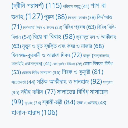
পাপ বা
(দ্বীনি পরামর্শ)
(115)
পরিধান বস্তু
(41)
গুনাহ
(127)
পুরুষ
(88)
বিদ’আত
ফিতনা-ফাসাদ
(38)
(71)
বিবিধ প্রসঙ্গ
(63)
বিবিধ বিধি-
বিদ’আতি দিবস ও উৎসব
(33)
বিয়ে বা বিবাহ
(98)
ভ্রান্ত দল ও আকীদাহ
বিধান
(54)
মৃত্যু ও মৃত ব্যক্তি এবং কবর ও মাজার
(68)
(63)
যিলহজ্জ-কুরবানী ও আরাফা দিবস
(72)
রাসূল {সাল্লাল্লাহু
রোজা বিষয়ক বিবিধ
আলাইহি ওয়াসাল্লাম}
(41)
রোগ ব্যাধি ও চিকিৎসা
(26)
শিরক ও কুফুরী
(81)
(53)
রোজার বিবিধ মাসয়ালা
(36)
সঠিক আকীদাহ ও মানহাজ
(92)
সচেতনতা
(44)
সন্তান
সালাতের বিবিধ মাসায়েল
সহীহ হাদীস
(77)
(35)
(99)
স্বামী-স্ত্রী
(84)
হজ্জ ও ওমরাহ্‌
(43)
সুন্নাহ
(34)
হালাল-হারাম
(106)