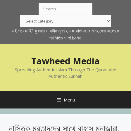
Skip
Search
to
for:
content
Categories
এই ওয়েবসাইট কুরআন ও সহীহ সুন্নাহ এবং সালাফদের মানহাজের আলোকে
প্রতিষ্ঠিত ও পরিচালিত
Tawheed Media
Spreading Authentic Islam Through The Quran And
Authentic Sunnah
Menu
নাস্তিক মুরতাদদের সাথে বাহাস মুনাজারা,