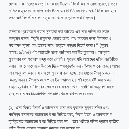
দেওয়া এবং নিজেকে সংশোধন করার উদ্দেশ্য বিতর্ক করা জায়েজ রয়েছে। তবে
নাস্তিক মুরতাদদের সাথে যখন ইসলামের বিধিনিষেধ নিয়ে তর্ক-বির্তক করা হবে
তখন এই বিতর্ক সাধারণ মানুষদের থেকে আড়ালে করা উত্তম।
.
ইসলামে প্রয়োজনে বাহাস-মুনাযারা করা জায়েজ এই মর্মে দলিল হল মহান
আল্লাহ বলেন: ❝তুমি মানুষকে তোমার রবের পথে আহবান করো হিকমাত ও
সদুপদেশ দ্বারা এবং তাদের সাথে উত্তম পন্থায় বিতর্ক করো।❞ (সূরাহ
নাহল:১৬/১২৫) এই আয়াতটি হলো শারী‘আহ সমর্থিত মুনাযারা। আল্লাহ
মুনাযারার পথ শতভাগ রুদ্ধ করে দেননি। সুতরাং যদি আমাদের দলিল প্রতিষ্ঠিত
করার এবং লোকদেরকে উত্তম দিকে পথপ্রদর্শন করার উপায় থাকে,তাহলে আমরা
তার অনুসরণ করব। যার সাথে মুনাযারা করা হচ্ছে, সে হয়তো উপকৃত হবে না,
কিন্তু অন্যরা উপকৃত হতে পারে ইনশাআল্লাহ। শরীয়তের বৃষ্টি কমতে হয়
বাহাস-মুনাযারা বা বিতর্কের ক্ষেত্রে যে সকল শর্ত ও নির্দেশিকা অনুসরণ করতে
হবে, তার মধ্যে নিম্নলিখিত শর্তগুলি খেয়াল রাখতে হবে যেমন:
(১). এসব বিষয়ে বিতর্ক ও আলোচনা হতে হবে কুরআন সুন্নার দলিল এবং
প্রসিদ্ধ ইমামদের মতামতের উপর ভিত্তি করে, নিছক ইচ্ছা ও আকাঙ্ক্ষা বা
ব্যক্তিগত মতামতের উপর ভিত্তি করে নয়। তাই শরীয়ত দলিল প্রমাণ ব্যতীত
ধর্মীয় বিষয়ে যেকোন মতামত প্রকাশ করা জায়েয নয়।