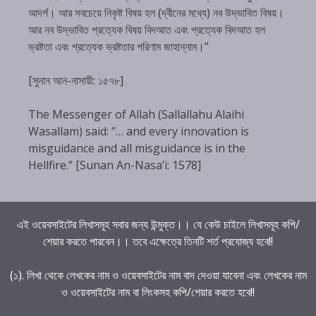
আদর্শ। আর সবচেয়ে নিকৃষ্ট বিষয় হল (দ্বীনের মধ্যে) নব উদ্ভাবিত বিষয়।
আর নব উদ্ভাবিত প্রত্যেক বিষয় বিদআত এবং প্রত্যেক বিদআত হল
ভ্রষ্টতা এবং প্রত্যেক ভ্রষ্টতার পরিণাম জাহান্নাম।”
[সুনান আন-নাসায়ী: ১৫৭৮]
The Messenger of Allah (Sallallahu Alaihi
Wasallam) said: “… and every innovation is
misguidance and all misguidance is in the
Hellfire.” [Sunan An-Nasa’i: 1578]
এই ওয়েবসাইটের লিখাসমূহ সবার জন্য উন্মুক্ত।। যে কেউ চাইলে লিখাসমূহ কপি/
শেয়ার করতে পারবেন।। তবে এক্ষেত্রে তিনটি শর্ত প্রযোজ্য হবে!!
(১). লিখা থেকে লেখকের নাম ও ওয়েবসাইটের নাম বাদ দেওয়া যাবেনা এবং লেখকের নাম
ও ওয়েবসাইটের নাম বা লিংকসহ কপি/শেয়ার করতে হবে!!