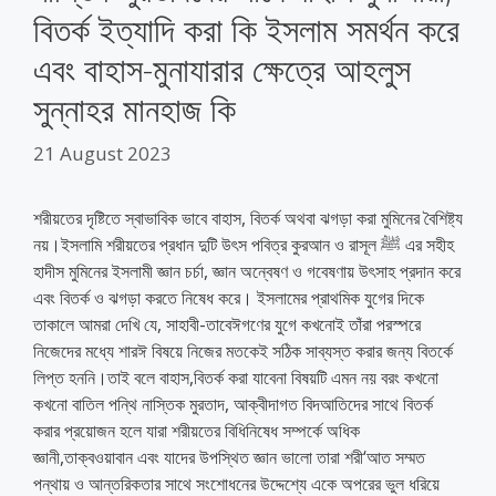
বিতর্ক ইত্যাদি করা কি ইসলাম সমর্থন করে
এবং বাহাস-মুনাযারার ক্ষেত্রে আহলুস
সুন্নাহর মানহাজ কি
21 August 2023
শরীয়তের দৃষ্টিতে স্বাভাবিক ভাবে বাহাস, বিতর্ক অথবা ঝগড়া করা মুমিনের বৈশিষ্ট্য
নয়।ইসলামি শরীয়তের প্রধান দুটি উৎস পবিত্র কুরআন ও রাসূল ﷺ এর সহীহ
হাদীস মুমিনের ইসলামী জ্ঞান চর্চা, জ্ঞান অন্বেষণ ও গবেষণায় উৎসাহ প্রদান করে
এবং বিতর্ক ও ঝগড়া করতে নিষেধ করে। ইসলামের প্রাথমিক যুগের দিকে
তাকালে আমরা দেখি যে, সাহাবী-তাবেঈগণের যুগে কখনোই তাঁরা পরস্পরে
নিজেদের মধ্যে শারঈ বিষয়ে নিজের মতকেই সঠিক সাব্যস্ত করার জন্য বিতর্কে
লিপ্ত হননি।তাই বলে বাহাস,বিতর্ক করা যাবেনা বিষয়টি এমন নয় বরং কখনো
কখনো বাতিল পন্থি নাস্তিক মুরতাদ, আক্বীদাগত বিদআতিদের সাথে বিতর্ক
করার প্রয়োজন হলে যারা শরীয়তের বিধিনিষেধ সম্পর্কে অধিক
জ্ঞানী,তাক্বওয়াবান এবং যাদের উপস্থিত জ্ঞান ভালো তারা শরী‘আত সম্মত
পন্থায় ও আন্তরিকতার সাথে সংশোধনের উদ্দেশ্যে একে অপরের ভুল ধরিয়ে