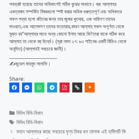
পথভ্রষ্ট হয়েছে তাদের অধিকাংশই সঠিক বুঝের অভাবে। বরং আল্লাহর
একত্ববাদ সম্পর্কিত বিষয়গুলো স্পষ্ট করার অধিক গুরুত্তপূর্ণ এবং অধিকতর
সফল পন্থা হলো খতিবের জন্য তার জুমার খুতবায়, এবং দায়িগণ তাদের
দাওয়াত,এবং আলেমগণ তাদের ফতোয়ায়,কারণ আল্লাহ সকল অপূর্ণতা থেকে
মুক্ত রব“আল্লাহর সাথে অন্য কোনো ইলাহ আছে কি?তারা যাকে সঠিক করে
আল্লাহ তা থেকে বহু উর্ধ্বে। (সূরা নমল ২৭: ৬৩ শাইখের একটি বিডিও থেকে
অনূদিত) (আল্লাহই সবচেয়ে জ্ঞানী)।
______________________
✍️জুয়েল মাহমুদ সালাফি।
Share:
Categories
বিবিধ বিধি-বিধান
Tags
বিবিধ বিধি-বিধান
মহান আল্লাহর কাছে সবচেয়ে ঘৃণ্য বিষয় হল তালাক এই হাদীসটি কি