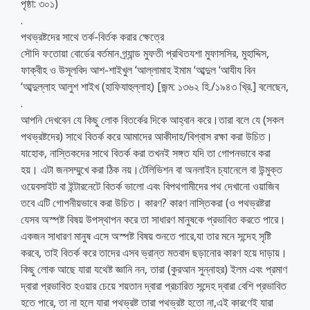
পৃষ্ঠা: ৩০১)
.
পথভ্রষ্টদের সাথে তর্ক-বির্তক করার ক্ষেত্রে
সৌদি ফতোয়া বোর্ডের বর্তমান গ্র্যান্ড মুফতী প্রথিতযশা মুফাসসির, মুহাদ্দিস,
ফাক্বীহ ও উসূলবিদ আশ-শাইখুল ‘আল্লামাহ ইমাম ‘আব্দুল ‘আযীয বিন
‘আব্দুল্লাহ আলুশ শাইখ (হাফিযাহুল্লাহ) [জন্ম: ১৩৬২ হি./১৯৪৩ খ্রি.] বলেছেন,
.
আপনি দেখবেন যে কিছু লোক বিতর্কের দিকে আহ্বান করে।তারা বলে যে (সকল
পথভ্রষ্টদের) সাথে বিতর্ক করে আমাদের আকীদাহ/বিশ্বাস রক্ষা করা উচিত।
যাহোক, নাস্তিকদের সাথে বিতর্ক করা তখনই সঙ্গত যদি তা গোপনভাবে করা
হয়। এটা জনসম্মুখে করা ঠিক নয়।টেলিভিশন বা অনলাইন চ্যানেলে বা উন্মুক্ত
ওয়েবসাইট বা ইন্টারনেটে বিতর্ক ভালো এবং বিপথগামীদের পথ দেখানো ওয়াজিব
তবে এটি গোপনীয়ভাবে করা উচিত। কারণ? কারণ নাস্তিকরা (ও পথভ্রষ্টরা
যেসব অস্পষ্ট বিষয় উপস্থাপন করে তা সাধারণ মানুষকে প্রভাবিত করতে পারে।
একজন সাধারণ মানুষ এসে অস্পষ্ট বিষয় শুনতে পারে,যা তার মনে সন্দেহ সৃষ্টি
করবে, তাই বিতর্ক করে তাদের এসব ভ্রান্ত মতবাদ ছড়ানোর কারণ হয়ে দাড়ায়।
কিছু লোক আছে যারা যথেষ্ট জ্ঞানি নন, তারা (কুরআন সুন্নাহর) ইলম এবং প্রমাণ
দ্বারা প্রভাবিত হওয়ার চেয়ে শয়তান দ্বারা প্রচারিত সন্দেহ দ্বারা বেশি প্রভাবিত
হতে পারে, তা না হলে যারা পথভ্রষ্ট তারা পথভ্রষ্ট হতো না,এই কারণেই যারা