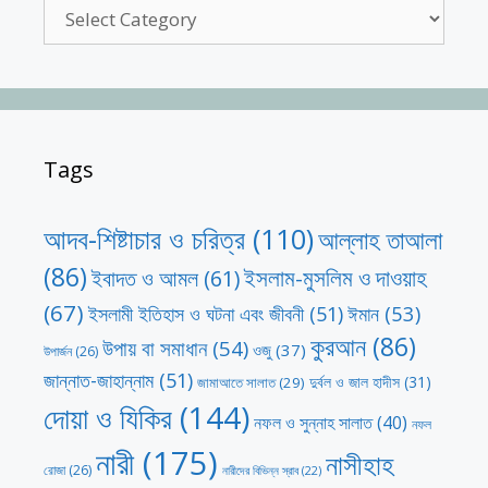
Categories
Tags
আদব-শিষ্টাচার ও চরিত্র
(110)
আল্লাহ তাআলা
(86)
ইসলাম-মুসলিম ও দাওয়াহ
ইবাদত ও আমল
(61)
(67)
ঈমান
(53)
ইসলামী ইতিহাস ও ঘটনা এবং জীবনী
(51)
কুরআন
(86)
উপায় বা সমাধান
(54)
ওজু
(37)
উপার্জন
(26)
জান্নাত-জাহান্নাম
(51)
দুর্বল ও জাল হাদীস
(31)
জামাআতে সালাত
(29)
দোয়া ও যিকির
(144)
নফল ও সুন্নাহ সালাত
(40)
নফল
নারী
(175)
নাসীহাহ
রোজা
(26)
নারীদের বিভিন্ন স্রাব
(22)