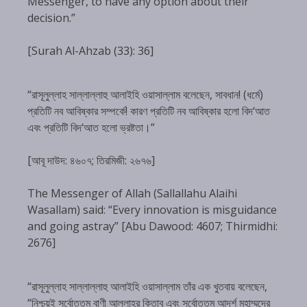
Messenger, to have any option about their
decision.”
[Surah Al-Ahzab (33): 36]
“রাসূলুল্লাহ সাল্লাল্লাহু আলাইহি ওয়াসাল্লাম বলেছেন, সাবধান! (ধর্মে)
প্রতিটি নব আবিষ্কার সম্পর্কে! কারণ প্রতিটি নব আবিষ্কার হলো বিদ‘আত
এবং প্রতিটি বিদ‘আত হলো ভ্রষ্টতা।”
[আবূ দাউদ: ৪৬০৭; তিরমিজী: ২৬৭৬]
The Messenger of Allah (Sallallahu Alaihi
Wasallam) said: “Every innovation is misguidance
and going astray” [Abu Dawood: 4607; Thirmidhi:
2676]
“রাসূলুল্লাহ সাল্লাল্লাহু আলাইহি ওয়াসাল্লাম তাঁর এক খুতবায় বলেছেন,
“নিশ্চয়ই সর্বোত্তম বাণী আল্লাহ্‌র কিতাব এবং সর্বোত্তম আদর্শ মুহাম্মদের