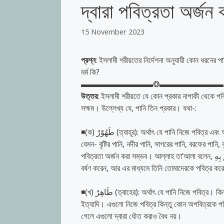
দ্বারা পবিত্রতা অর্জন 
15 November 2023
প্রশ্ন
: ইসলামী শরীয়তের নির্দেশনা অনুযায়ী কোন ধরনের পা
মর্ম কি?
▬▬▬▬▬▬▬▬▬❂▬▬▬▬▬▬▬▬
উত্তর
: ইসলামী শরীয়তে যে কোন প্রকার নাপাকী থেকে পব
সক্ষম। উল্লেখ্য যে, পানি তিন প্রকার। যথা-:
◾(ক) طَهُوْرٌ (ত্বাহূর): অর্থাৎ যে পানি নিজে পবিত্র এবং অন্যকে পবিত্র করতে সক্ষম। অর্থাৎ যে পানির রং, স্বাদ, গন্ধ কিছুই পরিবর্তন হয়নি।
যেমন- বৃষ্টির পানি, নদীর পানি, সাগরের পানি, বরফের পানি
পবিত্রতা অর্জন করা সম্ভব। আল্লাহ তা‘আলা বলেন, وَيُنَزِّلُ عَلَيْكُمْ مِنَ السَّمَاءِ مَاءً لِيُطَهِّرَكُمْ بِهِ ‘আর আকাশ হ’তে তোমাদের উপর বৃষ্টি
বর্ষণ করেন, আর এর মাধ্যমে তিনি তোমাদেরকে পবিত্র কর
◾(খ) طَاهِرٌ (ত্বাহের): অর্থাৎ যে পানি নিজে পবিত্র। কিন্তু অন্যকে পবিত্র করতে পারে না। যেমন- পেপসি, ফলের জুস, দুধ মিশানো পানি
ইত্যাদি। এগুলো নিজে পবিত্র কিন্তু কোন অপবিত্রকে পবি
গেলে এগুলো দ্বারা ধৌত করাও বৈধ নয়।