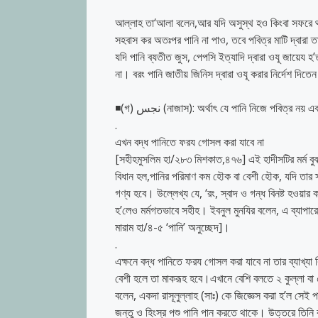
আল্লাহ তা‘আলা বলেন,আর যদি অসুস্থ হও কিংবা সফরে থ
সহবাস কর অতঃপর পানি না পাও, তবে পবিত্র মাটি দ্বারা ত
যদি পানি ব্যতীত জুস, পেপসি ইত্যাদি দ্বারা ওযূ জায়েয হ’
না। বরং পানি জাতীয় জিনিস দ্বারা ওযূ করার নির্দেশ দিতে
◾(গ) نجس (নাজাস): অর্থাৎ যে পানি নিজে পবিত
.
এখন বদ্ধ পানিতে ফরয গোসল করা যাবে না
[সহীহমুসলিম হা/২৮৩ মিশকাত,৪৭৬] এই হাদীসটির মর্ম ব
বিধান হল,পানির পরিমাণ কম হৌক বা বেশী হৌক, যদি তার স
গণ্য হবে। উল্লেখ্য যে, ‘রং, স্বাদ ও গন্ধ বিনষ্ট হওয়ার 
হ’লেও মর্মগতভাবে সহীহ। ইবনুল মুনযির বলেন, এ ব্যাপারে 
মারাম হা/৪-৫ ‘পানি’ অনুচ্ছেদ]।
.
এক্ষনে বদ্ধ পানিতে ফরয গোসল করা যাবে না তার ব্যাখ্যা
বেশী হলে তা মাকরূহ হবে।এখানে বেশি বলতে ২ কুল্লা বা 
বলেন, একদা রাসূলুল্লাহ (সাঃ) কে জিজ্ঞেস করা হ’ল সেই 
জন্তু ও হিংস্র পশু পানি পান করতে থাকে। উত্তরে তিনি