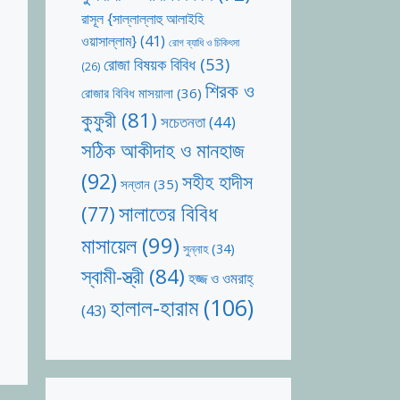
রাসূল {সাল্লাল্লাহু আলাইহি
ওয়াসাল্লাম}
(41)
রোগ ব্যাধি ও চিকিৎসা
রোজা বিষয়ক বিবিধ
(53)
(26)
শিরক ও
রোজার বিবিধ মাসয়ালা
(36)
কুফুরী
(81)
সচেতনতা
(44)
সঠিক আকীদাহ ও মানহাজ
(92)
সহীহ হাদীস
সন্তান
(35)
সালাতের বিবিধ
(77)
মাসায়েল
(99)
সুন্নাহ
(34)
স্বামী-স্ত্রী
(84)
হজ্জ ও ওমরাহ্‌
হালাল-হারাম
(106)
(43)