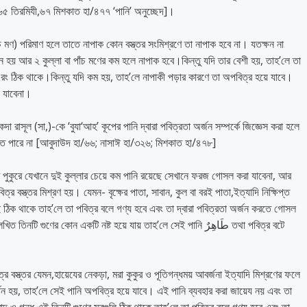
৩,৬৫ তিরমিযী,৬৭ মিশকাত হা/৪৭৭ ‘পানি’ অনুচ্ছেদ]।
ঁচ মণ) পরিমাণ হলে তাতে নাপাক কোন বস্ত্তর সংমিশ্রণে তা নাপাক হবে না। যতক্ষন না
তন হয় আর ২ কুল্লা বা পাঁচ মণের কম হলে নাপাক হবে।কিন্তু যদি তার বেশী হয়, তাহ’লে তা
ও রং ঠিক থাকে।কিন্তু যদি কম হয়, তাহ’লে নাপাকী পড়ার কারণে তা অপবিত্র হয়ে যাবে।
 যাবেনা।
রাসূল (সা,)-কে ‘বুযা‘আহ’ কূপের পানি দ্বারা পবিত্রতা অর্জন সম্পর্কে জিজ্ঞেস করা হলে
রতে পারে না [আবুদাউদ হা/৬৬; নাসাঈ হা/৩২৬; মিশকাত হা/৪৭৮]
কুরে যেখানে দুই কুল্লার চেয়ে কম পানি রয়েছে সেখানে ফরজ গোসল করা যাবেনা, আর
্র বস্ত্তর মিশ্রণ হয়। যেমন- বৃক্ষের পাতা, সাবান, কুল বা বরই পাতা,ইত্যাদি নিক্ষিপ্ত
লোই ঠিক থাকে তাহ’লে তা পবিত্র বলে গণ্য হবে এবং তা দ্বারা পবিত্রতা অর্জন করতে গোসল
ের কোন একটি নষ্ট হয়ে যায় তাহ’লে সেই পানি طَاهِرٌ তথা পবিত্র বটে
 বস্ত্তর যেমন,হায়েযের নেকড়া, মরা কুকুর ও পূতিগন্ধময় আবর্জনা ইত্যাদি মিশ্রণের ফলে
্তন হয়, তাহ’লে সেই পানি অপবিত্র হয়ে যাবে। এই পানি ব্যবহার করা জায়েয নয় এবং তা