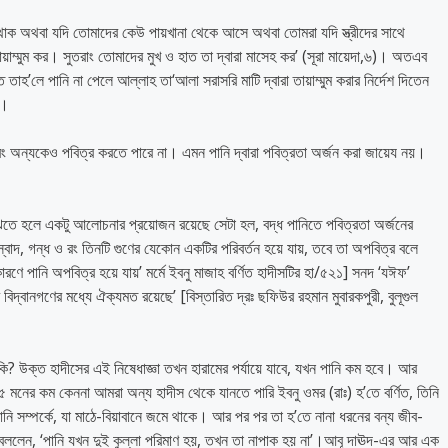
াক অথবা যদি তোমাদের কেউ পায়খানা থেকে আসে অথবা তোমরা যদি স্ত্রীদের সাথে
ায়াম্মুম কর। সুতরাং তোমাদের মুখ ও হাত তা দ্বারা মাসেহ কর’ (সূরা মায়েদা,৬)। অতএব
ত তাহ’লে পানি না পেলে আল্লাহ তা‘আলা সরাসরি মাটি দ্বারা তায়াম্মুম করার নির্দেশ দিতেন
ন।
্র নয় এবং অন্যকেও পবিত্র করতে পারে না। এমন পানি দ্বারা পবিত্রতা অর্জন করা জায়েয নয়।
ুঝতে হলে একটু আলোচনার প্রয়োজন রয়েছে সেটা হল, বদ্ধ পানিতে পবিত্রতা অর্জনের
্বাদ, গন্ধ ও রং তিনটি গুণের যেকোন একটির পরিবর্তন হয়ে যায়, তবে তা অপবিত্র বলে
কারণে পানি অপবিত্র হয়ে যায়’ মর্মে ইবনু মাজাহ বর্ণিত হাদীসটির হা/৫২১] সনদ ‘যঈফ’
বিদ্বানগণের মধ্যে ঐক্যমত রয়েছে’ [বিস্তারিত দ্রঃ ছফিউর রহমান মুবারকপুরী, বুলূগুল
 কি? উক্ত হাদীসের এই নিষেধাজ্ঞা তখন হারামের পর্যায়ে যাবে, যখন পানি কম হবে। আর
৫ মনের কম কেননা আমরা অন্য হাদীস থেকে যানতে পারি ইবনু ওমর (রাঃ) হ’তে বর্ণিত, তিনি
পানি সম্পর্কে, যা মাঠে-বিয়াবানে জমে থাকে। আর পর পর তা হ’তে নানা ধরনের বন্য জীব-
 বললেন, ‘পানি যখন দুই কুল্লা পরিমাণ হয়, তখন তা নাপাক হয় না’।আবূ দাঊদ-এর আর এক