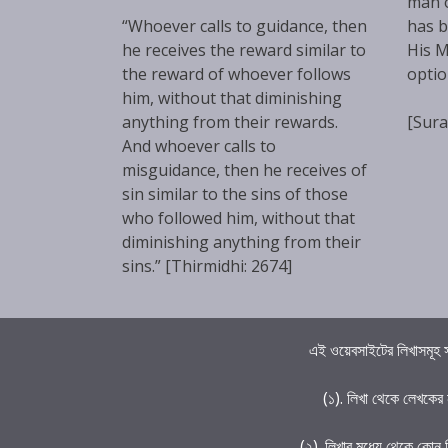
man 
“Whoever calls to guidance, then
has b
he receives the reward similar to
His M
the reward of whoever follows
optio
him, without that diminishing
anything from their rewards.
[Sura
And whoever calls to
misguidance, then he receives of
sin similar to the sins of those
who followed him, without that
diminishing anything from their
sins.” [Thirmidhi: 2674]
এই ওয়েবসাইটের লিখাসমূহ স
(১). লিখা থেকে লেখকের
(২). লিখার মধ্যে থেকে কোন 