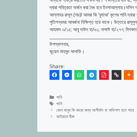
অন্যকে পবিত্র করতেও সক্ষম নয়। পক্ষান্তরে যদি রং, স্ব
দ্বারা পবিত্রতা অর্জন করা বৈধ হবে ইনশাআল্লাহ।দলিল আবু
আল্লাহর রাসূল (সাঃ)! আমরা কি ‘বুযাআ’ কূপের পানি দ্বা
পূতিগন্ধময় আবর্জনা নিক্ষিপ্ত হয়ে থাকে। উত্তরে রাসূল
আহমাদ ৩/১৫; আবু দাউদ হা/৬১; নাসাঈ হা/২৭৭; মিশকাত
__________________________________
উপস্থাপনায়,
জুয়েল মাহমুদ সালাফি।
Share:
Categories
পানি
Tags
পানি
কোন মানুষ কি কারো জন্য আশীর্বাদ বা অভিশাপ হতে পারে
আইয়ামে বীজ