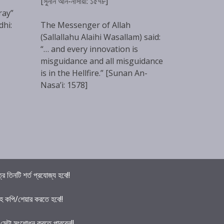
[সুনান আন-নাসায়ী: ১৫৭৮]
ray”
dhi:
The Messenger of Allah
(Sallallahu Alaihi Wasallam) said:
“… and every innovation is
misguidance and all misguidance
is in the Hellfire.” [Sunan An-
Nasa’i: 1578]
তিনটি শর্ত প্রযোজ্য হবে!!
হ কপি/শেয়ার করতে হবে!!
ে সেটা সংশোধন করতে পারবেন!!