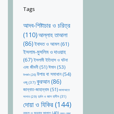
Tags
আদব-শিষ্টাচার ও চরিত্র
(110)
আল্লাহ তাআলা
(86)
ইবাদত ও আমল
(61)
ইসলাম-মুসলিম ও দাওয়াহ
(67)
ইসলামী ইতিহাস ও ঘটনা
ঈমান
(53)
এবং জীবনী
(51)
উপায় বা সমাধান
(54)
উপার্জন
(26)
কুরআন
(86)
ওজু
(37)
জান্নাত-জাহান্নাম
(51)
জামাআতে
দুর্বল ও জাল হাদীস
(31)
সালাত
(29)
দোয়া ও যিকির
(144)
নফল ও সুন্নাহ সালাত
(40)
নফল রোজা