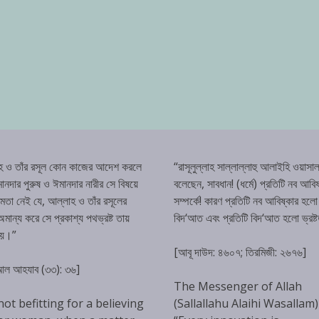
হ ও তাঁর রসূল কোন কাজের আদেশ করলে
“রাসূলুল্লাহ সাল্লাল্লাহু আলাইহি ওয়াসাল
ানদার পুরুষ ও ঈমানদার নারীর সে বিষয়ে
বলেছেন, সাবধান! (ধর্মে) প্রতিটি নব আবিষ
্ষমতা নেই যে, আল্লাহ ও তাঁর রসূলের
সম্পর্কে! কারণ প্রতিটি নব আবিষ্কার হলো
ান্য করে সে প্রকাশ্য পথভ্রষ্ট তায়
বিদ‘আত এবং প্রতিটি বিদ‘আত হলো ভ্রষ্
হয়।”
[আবূ দাউদ: ৪৬০৭; তিরমিজী: ২৬৭৬]
 আল আহযাব (৩৩): ৩৬]
The Messenger of Allah
 not befitting for a believing
(Sallallahu Alaihi Wasallam)