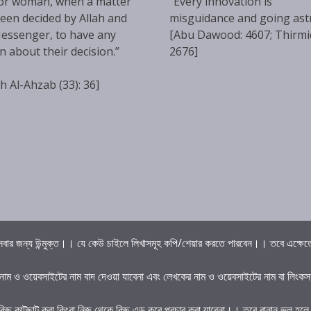
or woman, when a matter
“Every innovation is
een decided by Allah and
misguidance and going ast
essenger, to have any
[Abu Dawood: 4607; Thirmi
n about their decision.”
2676]
h Al-Ahzab (33): 36]
বার জন্য উন্মুক্ত।। যে কেউ চাইলে লিখাসমূহ কপি/শেয়ার করতে পারবেন।। তবে এক্ষেত্রে 
 নাম ও ওয়েবসাইটের নাম বাদ দেওয়া যাবেনা এবং লেখকের নাম ও ওয়েবসাইটের নাম বা লিংকস
কিছু কাটছাট করা কিংবা নিজ থেকে কিছু এড করে প্রচার করা যাবেনা।। তবে বানান ভুল হল