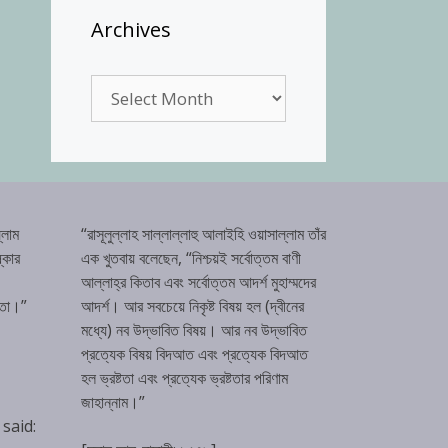
Archives
Archives
্লাম
“রাসূলুল্লাহ সাল্লাল্লাহু আলাইহি ওয়াসাল্লাম তাঁর
্কার
এক খুতবায় বলেছেন, “নিশ্চয়ই সর্বোত্তম বাণী
আল্লাহ্‌র কিতাব এবং সর্বোত্তম আদর্শ মুহাম্মদের
টতা।”
আদর্শ। আর সবচেয়ে নিকৃষ্ট বিষয় হল (দ্বীনের
মধ্যে) নব উদ্ভাবিত বিষয়। আর নব উদ্ভাবিত
প্রত্যেক বিষয় বিদআত এবং প্রত্যেক বিদআত
হল ভ্রষ্টতা এবং প্রত্যেক ভ্রষ্টতার পরিণাম
জাহান্নাম।”
 said: