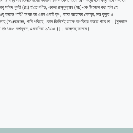
াদ ও গন্ধ এই তিনটি গুণের সবগুলি ঠিক থাকে তাহ’লে তা পবিত্র বলে গণ্য হবে এবং তা
 সাঈদ খুদরী (রাঃ) হ’তে বর্ণিত, একদা রাসূলুল্লাহ (সাঃ)-কে জিজ্ঞেস করা হ’ল হে
রা ওযূ করতে পারি? অথচ তা এমন একটি কূপ, যাতে হায়েযের নেকড়া, মরা কুকুর ও
ুল্লাহ (সাঃ)বললেন, পানি পবিত্র, কোন জিনিসই তাকে অপবিত্র করতে পারে না। [মুসনাদে
 হা/৪৪৮; বঙ্গানুবাদ, এমদাদিয়া ২/১১৫।]। আল্লাহু আলাম।