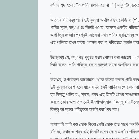
বর্ণনার শব্দ হলো, ‘‘এ পানি নাপাক হয় না।’ [আবুদাঊদ,৬
.
অতএব যদি বদ্ধ পানি দুই কুল্লা অর্থাৎ ২২৭ কেজি বা (পা
পানির স্বাদ,গন্ধ ও রং তিনটি গুণের যেকোন একটির পরিবর্
অপবিত্র হওয়ার প্রশ্নই আসেনা যখন পানির স্বাদ,গন্ধ 
এই পানিতে তখন ফরজ গোসল করা বা পবিত্রতা অর্জন করা
.
উল্লেখ্য যে, বদ্ধ বড় পুকুরে ফরয গোসল করা জায়েয। একদা 
তিনি বলেন, পানি পবিত্র, কোন বস্ত্তই তাকে অপবিত্র ক
.
অতএব, উপরোক্ত আলোচনা থেকে আমরা বলতে পারি বদ্ধ পু
দুই কুল্লার বেশি হলে যাবে যদিও সেই পানির সাথে কোন পবিত
হয় কিন্তুু পানির রং, স্বাদ, গন্ধ এই তিনটি গুণের সবগু
করতে কোন আপত্তি নেই ইনশাআল্লাহ।কিন্তু যদি উল্লেখিত তিনটি গুণ
কিন্তু তা দ্বারা পবিত্রতা অর্জন করা বৈধ নয়।
.
পাশাপাশি পানি কম হোক কিংবা বেশী হোক তার সাথে অপবিত্র
যদি রং, স্বাদ ও গন্ধ এই তিনটি গুণের কোন একটির পরিবর