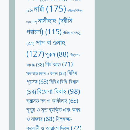
নারী
(175)
(26)
নারীদের বিভিন্ন
নাসীহাহ (দ্বীনি
স্রাব
(22)
পরামর্শ)
(115)
পরিধান বস্তু
পাপ বা গুনাহ
(41)
(127)
পুরুষ
(88)
ফিতনা-
বিদ’আত
(71)
ফাসাদ
(38)
বিবিধ
বিদ’আতি দিবস ও উৎসব
(33)
প্রসঙ্গ
(63)
বিবিধ বিধি-বিধান
বিয়ে বা বিবাহ
(98)
(54)
ভ্রান্ত দল ও আকীদাহ
(63)
মৃত্যু ও মৃত ব্যক্তি এবং কবর
যিলহজ্জ-
ও মাজার
(68)
কুরবানী ও আরাফা দিবস
(72)