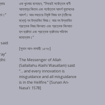
্কার
এক খুতবায় বলেছেন, “নিশ্চয়ই সর্বোত্তম বাণী
আল্লাহ্‌র কিতাব এবং সর্বোত্তম আদর্শ মুহাম্মদের
টতা।”
আদর্শ। আর সবচেয়ে নিকৃষ্ট বিষয় হল (দ্বীনের
মধ্যে) নব উদ্ভাবিত বিষয়। আর নব উদ্ভাবিত
প্রত্যেক বিষয় বিদআত এবং প্রত্যেক বিদআত
হল ভ্রষ্টতা এবং প্রত্যেক ভ্রষ্টতার পরিণাম
জাহান্নাম।”
 said:
[সুনান আন-নাসায়ী: ১৫৭৮]
ray”
dhi:
The Messenger of Allah
(Sallallahu Alaihi Wasallam) said:
“… and every innovation is
misguidance and all misguidance
is in the Hellfire.” [Sunan An-
Nasa’i: 1578]