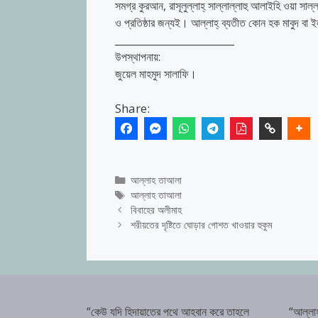
সমগ্র কুরআন, রাসূলুল্লাহ্ সাল্লাল্লাহু আলাইহি ওয়া 
ও প্রতিষ্ঠার জন্যই। আল্লাহ্ ব্যতীত কোন হক মাবুদ বা 
________________________
উপস্থাপনায়:
জুয়েল মাহমুদ সালাফি।
Share:
Categories
আল্লাহ তাআলা
Tags
আল্লাহ তাআলা
বিবাহের অলীমাহ
শরীয়তের দৃষ্টিতে ঘোড়ার গোশত খাওয়ার হুকুম
“কেউ যদি হিদায়াতের পথে আহবান করে তাহলে
“আল্লা