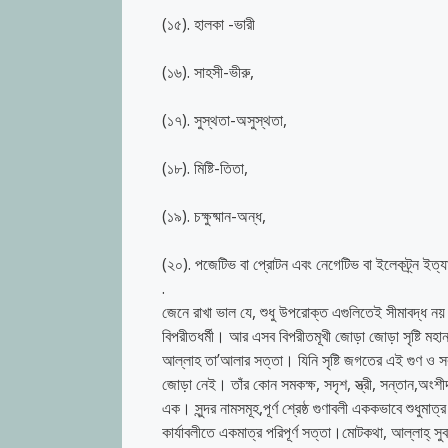
(১৫). হালকা -ভারী
(১৬). সাহসী-ভীরু,
(১৭). সুস্থতা-অসুস্থতা,
(১৮). মিষ্টি-তিতা,
(১৯). চক্ষুষ্মান-অন্ধ,
(২০). পজেটিভ বা প্রোটন এবং নেগেটিভ বা ইলেকট্র্ন ইত্
.
জেনে রাখা ভাল যে, শুধু উপরোক্ত এগুলিতেই সীমাবদ্ধ ন
বিপরীতধর্মী। আর এসব বিপরীতমূখী জোড়া জোড়া সৃষ্টি মহা
আল্লাহ তা’আলার সত্তা। যিনি সৃষ্টি জগতের এই গুণ ও স
জোড়া নেই। তাঁর কোন সমকক্ষ, সদৃশ, স্ত্রী, সন্তান,অংশী
এক। সুন্দর নামসমূহ,পূর্ণ শ্রেষ্ঠ গুণাবলী এককভাবে শুধুমা
কার্যাবলীতে একমাত্র পরিপূর্ণ সত্তা।মোটকথা, আল্লাহ্ স