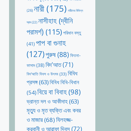
নারী
(175)
(26)
নারীদের বিভিন্ন
নাসীহাহ (দ্বীনি
স্রাব
(22)
পরামর্শ)
(115)
পরিধান বস্তু
পাপ বা গুনাহ
(41)
(127)
পুরুষ
(88)
ফিতনা-
বিদ’আত
(71)
ফাসাদ
(38)
বিবিধ
বিদ’আতি দিবস ও উৎসব
(33)
প্রসঙ্গ
(63)
বিবিধ বিধি-বিধান
বিয়ে বা বিবাহ
(98)
(54)
ভ্রান্ত দল ও আকীদাহ
(63)
মৃত্যু ও মৃত ব্যক্তি এবং কবর
যিলহজ্জ-
ও মাজার
(68)
কুরবানী ও আরাফা দিবস
(72)