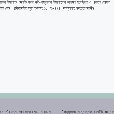
সাল্লামের রিসালাত এমনকি সকল নবী-রাসূলদের রিসালাতের আগমন হয়েছিলো এ একত্ব ঘোষণা
ইলাহ নেই। (বিস্তারিত সূরা ইখলাস; ১১২/১-৪)। (আল্লাহই সবচেয়ে জ্ঞানী)
হ ও তাঁর রসূল কোন কাজের আদেশ করলে
“রাসূলুল্লাহ সাল্লাল্লাহু আলাইহি ওয়াসাল