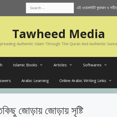
Search
এই ওয়েবসাইট কুরআন ও সহীহ স
for:
Tawheed Media
preading Authentic Islam Through The Quran And Authentic Sunn
th
Islamic Books
Articles
Softwares
nswers
Arabic Learning
Online Arabic Writing Links
তকিছু জোড়ায় জোড়ায় সৃষ্টি