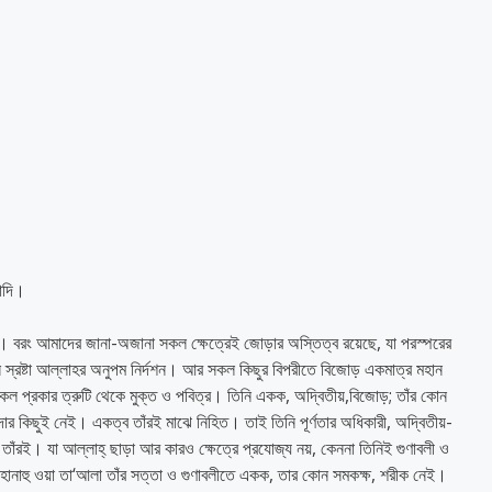
যাদি।
য়। বরং আমাদের জানা-অজানা সকল ক্ষেত্রেই জোড়ার অস্তিত্ব রয়েছে, যা পরস্পরের
ন স্রষ্টা আল্লাহর অনুপম নির্দশন। আর সকল কিছুর বিপরীতে বিজোড় একমাত্র মহান
কল প্রকার ত্রুটি থেকে মুক্ত ও পবিত্র। তিনি একক, অদ্বিতীয়,বিজোড়; তাঁর কোন
দার কিছুই নেই। একত্ব তাঁরই মাঝে নিহিত। তাই তিনি পূর্ণতার অধিকারী, অদ্বিতীয়-
ত্র তাঁরই। যা আল্লাহ্ ছাড়া আর কারও ক্ষেত্রে প্রযোজ্য নয়, কেননা তিনিই গুণাবলী ও
ুবহানাহু ওয়া তা‘আলা তাঁর সত্তা ও গুণাবলীতে একক, তার কোন সমকক্ষ, শরীক নেই।