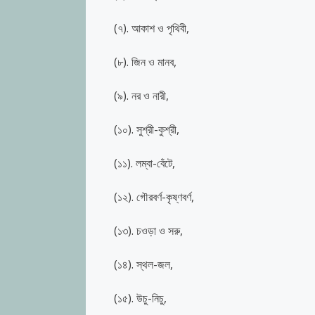
(৭). আকাশ ও পৃথিবী,
(৮). জিন ও মানব,
(৯). নর ও নারী,
(১০). সুশ্রী-কুশ্রী,
(১১). লম্বা-বেঁটে,
(১২). গৌরবর্ণ-কৃষ্ণবর্ণ,
(১৩). চওড়া ও সরু,
(১৪). স্থল-জল,
(১৫). উচু-নিচু,