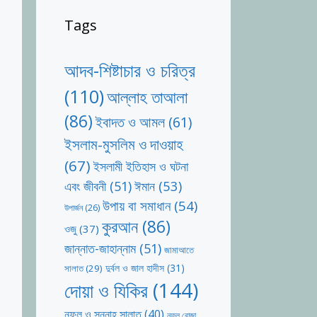
Tags
আদব-শিষ্টাচার ও চরিত্র
(110)
আল্লাহ তাআলা
(86)
ইবাদত ও আমল
(61)
ইসলাম-মুসলিম ও দাওয়াহ
(67)
ইসলামী ইতিহাস ও ঘটনা
ঈমান
(53)
এবং জীবনী
(51)
উপায় বা সমাধান
(54)
উপার্জন
(26)
কুরআন
(86)
ওজু
(37)
জান্নাত-জাহান্নাম
(51)
জামাআতে
দুর্বল ও জাল হাদীস
(31)
সালাত
(29)
দোয়া ও যিকির
(144)
নফল ও সুন্নাহ সালাত
(40)
নফল রোজা