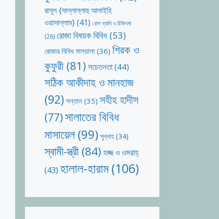
রাসূল {সাল্লাল্লাহু আলাইহি
ওয়াসাল্লাম}
(41)
রোগ ব্যাধি ও চিকিৎসা
রোজা বিষয়ক বিবিধ
(53)
(26)
শিরক ও
রোজার বিবিধ মাসয়ালা
(36)
কুফুরী
(81)
সচেতনতা
(44)
সঠিক আকীদাহ ও মানহাজ
(92)
সহীহ হাদীস
সন্তান
(35)
সালাতের বিবিধ
(77)
মাসায়েল
(99)
সুন্নাহ
(34)
স্বামী-স্ত্রী
(84)
হজ্জ ও ওমরাহ্‌
হালাল-হারাম
(106)
(43)