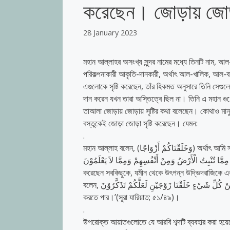
করেছেন। জোড়ায় জোড়ায়
28 January 2023
মহান আল্লাহর অসংখ্য সুন্দর নামের মধ্যে তিনটি নাম, আল-খাল
পরিকল্পনাকারী আকৃতি-দানকারী, অর্থাৎ আল-খালিক, আল-বা
এগুলোকে সৃষ্টি করেছেন, তাঁর হিকমত অনুসারে তিনি সেগুলে
দান করেন যখন তারা অস্তিত্বে ছিল না। তিনি এ মহান গু
তাআলা জোড়ায় জোড়ায় সৃষ্টির কথা বলেছেন। কোথাও মানুষ
বস্তুকেই জোড়া জোড়া সৃষ্টি করেছেন। যেমন:
.
মহান আল্লাহ বলেন, (وَخَلَقْنَاكُمْ أَزْوَاجًا) অর্থাৎ আমি সবকিছু জোড়ায় জোড়ায় সৃষ্টি করেছি। (সূরা আন-নাবা: ৮)। অপর আয়াতে তিনি বলেন,
قَ الْأَزْوَاجَ كُلَّهَا مِمَّا تُنْبِتُ الْأَرْضُ وَمِنْ أَنْفُسِهِمْ وَمِمَّا لاَ يَعْلَمُوْنَ
করেছেন সবকিছুকে, যমীন থেকে উৎপন্ন উদ্ভিদরাজিকে এব
বলেন, وَمِنْ كُلِّ شَيْءٍ خَلَقْنَا زَوْجَيْنِ لَعَلَّكُمْ تَذَكَّرُوْنَ ‘আমরা প্রত্যেক বস্ত্ত জোড়ায় জোড়ায় সৃষ্টি করেছি, যাতে তোমরা উপদেশ গ্রহণ
করতে পার।’(সূরা যারিয়াত; ৫১/৪৯)।
.
উপরোক্ত আয়াতগুলোতে যে আরবি শব্দটি ব্যবহার করা হয়েছে তা হলো أزواج,)আজওয়াজ) যার বহুবচন হলো زواج. যার অ