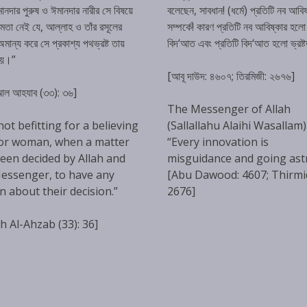
ানদার পুরুষ ও ঈমানদার নারীর সে বিষয়ে
বলেছেন, সাবধান! (ধর্মে) প্রতিটি নব আবিষ
্ষমতা নেই যে, আল্লাহ ও তাঁর রসূলের
সম্পর্কে! কারণ প্রতিটি নব আবিষ্কার হলো
ান্য করে সে প্রকাশ্য পথভ্রষ্ট তায়
বিদ‘আত এবং প্রতিটি বিদ‘আত হলো ভ্রষ্
হয়।”
[আবূ দাউদ: ৪৬০৭; তিরমিজী: ২৬৭৬]
 আল আহযাব (৩৩): ৩৬]
The Messenger of Allah
 not befitting for a believing
(Sallallahu Alaihi Wasallam)
or woman, when a matter
“Every innovation is
een decided by Allah and
misguidance and going ast
essenger, to have any
[Abu Dawood: 4607; Thirmi
n about their decision.”
2676]
h Al-Ahzab (33): 36]