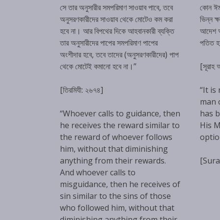
সে তার অনুসারীর সমপরিমাণ সাওয়াব পাবে, তবে
কোন ঈম
অনুসরণকারীদের সাওয়াব থেকে মোটেও কম করা
ভিন্ন ক
হবে না। আর বিপথের দিকে আহবানকারী ব্যক্তি
আদেশ অম
তার অনুসারীদের পাপের সমপরিমাণ পাপের
পতিত 
অংশীদার হবে, তবে তাদের (অনুসরণকারীদের) পাপ
থেকে মোটেই কমানো হবে না।”
[সূরাহ
[তিরমিযী: ২৬৭৪]
“It is
man 
“Whoever calls to guidance, then
has b
he receives the reward similar to
His M
the reward of whoever follows
optio
him, without that diminishing
anything from their rewards.
[Sura
And whoever calls to
misguidance, then he receives of
sin similar to the sins of those
who followed him, without that
diminishing anything from their