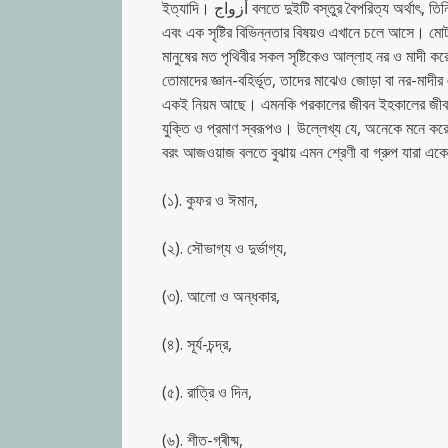
ইত্যাদি। أزواج বলতে দুইটি বস্তুর বৈপরিত্য অর্থাৎ, তিনি বিচিত্র ধরনের আকার-আকৃতি ও রঙে-বর্ণে সৃষ্টি করেছেন। যেমন: ধণাত্মকতা-ঋণাত্মকতা
এবং এক সৃষ্টির বিভিন্নতার বিষয়ও এখানে চলে আসে। মোটকথ
মানুষের মত পৃথিবীর সকল সৃষ্টিকেও আল্লাহ নর ও মাদী কর
তোমাদের জ্ঞান-বহির্ভূত, তাদের মাঝেও জোড়া বা নর-মাদ
একই নিয়ম আছে। এমনকি পরকালের জীবন ইহকালের জীবনে
যুক্তি ও প্রমাণ স্বরূপও। উল্লেখ্য যে, অনেকে মনে করে أزواج (আজওয়াজ) মানে শুধু নারী-পুরুষ অথবা স্বামী স্ত্রীর জোড়া। কিন্তু এটি ভ
বরং আজওয়াজ বলতে বুঝায় এমন শ্রেণী বা গ্রুপ যারা এক
(১). কুফর ও ঈমান,
(২). সৌভাগ্য ও দুর্ভাগ্য,
(৩). আলো ও অন্ধকার,
(৪). সূর্য-চন্দ্র,
(৫). রাত্রি ও দিন,
(৬). শীত-গ্ৰীষ্ম,