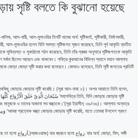
 সৃষ্টি বলতে কি বুঝানো হয়েছে
িক, আল-বারী, আল-মুসাওয়ির তিনটি নামের অর্থ: সৃষ্টিকর্তা, সৃষ্টিকারী, নির্মাণকারী,
রী, আল-মুসাওয়ির হলেন যিনি সমস্ত সৃষ্টিজগত সৃজন করেছেন, তিনি পূর্ব আকৃতি ব্যতীত
াকে সুবিন্যস্ত ও সুকাঠামো গঠন করেছেন, তিনি তাঁর প্রজ্ঞা অনুসারে সৃষ্টিজগতকে আকৃতি
ণে সর্বদা ছিলেন আছেন এবং থাকবেন। পবিত্র কুরআনের বিভিন্ন স্থানে মহান আল্লাহ
কে জোড়া জোড়া সৃষ্টি করার কথা বলেছেন। কোথাও বলেছেন, তিনি সৃষ্টি জগতের প্রতিটি
سُبْحَانَ الَّذِيْ خَلَ ‘মহাপবিত্র তিনি, যিনি জোড়ায় জোড়ায় সৃষ্টি
ং মানুষকে ও তাদের অজানা সব বস্ত্তকে।’(সূরা ইয়াসীন; ৩৬/৩৬)। আল্লাহ অন্যত্র
র্থ: জোড়া, মিল, সঙ্গী