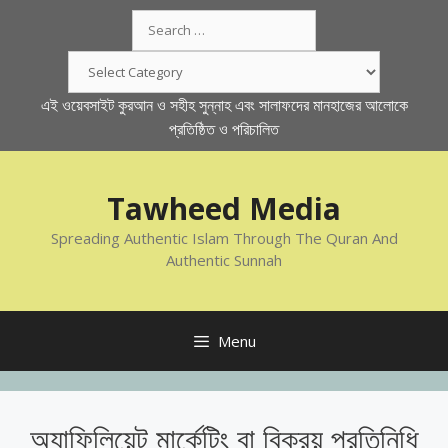
Skip
Search
to
for:
content
Categories
এই ওয়েবসাইট কুরআন ও সহীহ সুন্নাহ এবং সালাফদের মানহাজের আলোকে
প্রতিষ্ঠিত ও পরিচালিত
Tawheed Media
Spreading Authentic Islam Through The Quran And
Authentic Sunnah
Menu
অ্যাফিলিয়েট মার্কেটিং বা বিক্রয় প্রতিনিধি