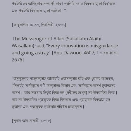
প্রতিটি নব আবিষ্কার সম্পর্কে! কারণ প্রতিটি নব আবিষ্কার হলো বিদ‘আত
এবং প্রতিটি বিদ‘আত হলো ভ্রষ্টতা।”
[আবূ দাউদ: ৪৬০৭; তিরমিজী: ২৬৭৬]
The Messenger of Allah (Sallallahu Alaihi
Wasallam) said: “Every innovation is misguidance
and going astray” [Abu Dawood: 4607; Thirmidhi:
2676]
“রাসূলুল্লাহ সাল্লাল্লাহু আলাইহি ওয়াসাল্লাম তাঁর এক খুতবায় বলেছেন,
“নিশ্চয়ই সর্বোত্তম বাণী আল্লাহ্‌র কিতাব এবং সর্বোত্তম আদর্শ মুহাম্মদের
আদর্শ। আর সবচেয়ে নিকৃষ্ট বিষয় হল (দ্বীনের মধ্যে) নব উদ্ভাবিত বিষয়।
আর নব উদ্ভাবিত প্রত্যেক বিষয় বিদআত এবং প্রত্যেক বিদআত হল
ভ্রষ্টতা এবং প্রত্যেক ভ্রষ্টতার পরিণাম জাহান্নাম।”
[সুনান আন-নাসায়ী: ১৫৭৮]