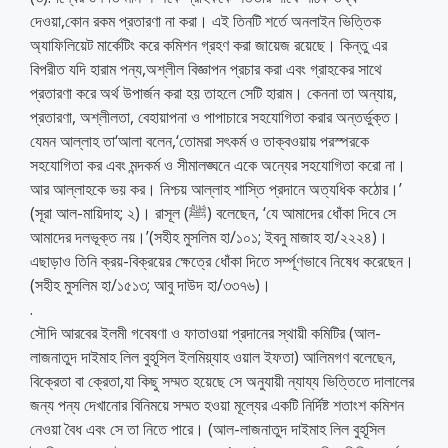
দেওয়া,কোন রকম প্রতারণা না করা। এই তিনটি শর্তে অনলাইন ভিত্তিক
অ্যাফিলিয়েট মার্কেটিং করে কমিশন গ্রহণ করা জায়েজ রয়েছে। কিন্তু এর
বিপরীত যদি হারাম পন্য,অশ্লীল বিজ্ঞাপন প্রচার করা এবং গ্রাহকের সাথে
প্রতারণা করে অর্থ উপার্জন করা হয় তাহলে সেটি হারাম। কেননা তা অন্যায়,
প্রতারণা, অশ্লীলতা, বেহায়াপনা ও পাপাচারে সহযোগিতা করার অন্তর্ভুক্ত।
যেমন আল্লাহ তা‘আলা বলেন,‘তোমরা সৎকর্ম ও তাক্বওয়ায় পরস্পরকে
সহযোগিতা কর এবং মন্দকর্ম ও সীমালঙ্ঘনে একে অন্যের সহযোগিতা করো না।
আর আল্লাহকে ভয় কর। নিশ্চয় আল্লাহ শাস্তি প্রদানে অত্যধিক কঠোর।’
(সূরা আল-মায়িদাহ; ২)। রাসূল (ﷺ) বলেছেন, ‘যে আমাদের ধোঁকা দিবে সে
আমাদের দলভূক্ত নয়।’(সহীহ মুসলিম হা/১০১; ইবনু মাজাহ হা/২২২৪)।
এছাড়াও তিনি ক্রয়-বিক্রয়ের ক্ষেত্রে ধোঁকা দিতে সর্ম্পূণভাবে নিষেধ করেছেন।
(সহীহ মুসলিম হা/১৫১৩; আবু দাউদ হা/৩৩৭৬)।
.
সৌদি আরবের ইলমী গবেষণা ও ফাতাওয়া প্রদানের স্থায়ী কমিটির (আল-
লাজনাতুদ দাইমাহ লিল বুহূসিল ইলমিয়্যাহ ওয়াল ইফতা) আলিমগণ বলেছেন,
বিক্রেতা বা ক্রেতা,যা কিছু সম্মত হয়েছে সে অনুযায়ী ন্যায্য ভিত্তিতে দালালের
জন্য পন্য দেখানোর বিনিময়ে সম্মত হওয়া মূল্যের একটি নির্দিষ্ট শতাংশ কমিশন
নেওয়া বৈধ এবং সে তা নিতে পারে। (আল-লাজনাতুদ দাইমাহ লিল বুহূসিল