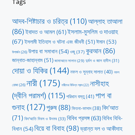
Tags
আদব-শিষ্টাচার ও চরিত্র
(110)
আল্লাহ তাআলা
(86)
ইসলাম-মুসলিম ও দাওয়াহ
ইবাদত ও আমল
(61)
(67)
ঈমান
(53)
ইসলামী ইতিহাস ও ঘটনা এবং জীবনী
(51)
কুরআন
(86)
উপায় বা সমাধান
(54)
ওজু
(37)
উপার্জন
(26)
জান্নাত-জাহান্নাম
(51)
দুর্বল ও জাল হাদীস
(31)
জামাআতে সালাত
(29)
দোয়া ও যিকির
(144)
নফল ও সুন্নাহ সালাত
(40)
নফল
নারী
(175)
নাসীহাহ
রোজা
(26)
নারীদের বিভিন্ন স্রাব
(22)
পাপ বা
(দ্বীনি পরামর্শ)
(115)
পরিধান বস্তু
(41)
গুনাহ
(127)
পুরুষ
(88)
বিদ’আত
ফিতনা-ফাসাদ
(38)
(71)
বিবিধ প্রসঙ্গ
(63)
বিবিধ বিধি-
বিদ’আতি দিবস ও উৎসব
(33)
বিয়ে বা বিবাহ
(98)
ভ্রান্ত দল ও আকীদাহ
বিধান
(54)