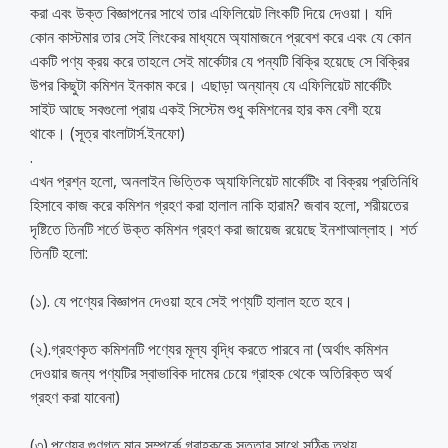
করা এবং উক্ত বিজ্ঞাপনের সাথে তার এফিলিয়েট লিংকটি দিয়ে দেওয়া। যদি
কোন কাস্টমার তার সেই লিংকের মাধ্যমে অ্যামাজনে প্রবেশ করে এবং যে কোন
একটি পণ্য ক্রয় করে তাহলে সেই মার্কেটার যে পন্যটি বিক্রি হয়েছে সে বিক্রির
উপর কিছুটা কমিশন ইনকাম করে। এছাড়া অন্যান্য যে এফিলিয়েট মার্কেটিং
সাইট আছে সবগুলো প্রায় একই সিস্টেম শুধু কমিশনের হার কম বেশী হয়ে
থাকে। (সূত্র বাংলাটার্স.ইনফো)
.
এখন প্রশ্ন হলো, অনলাইন ভিত্তিক অ্যাফিলিয়েট মার্কেটিং বা বিক্রয় প্রতিনিধি
হিসাবে কাজ করে কমিশন গ্রহণ করা হালাল নাকি হারাম? জবাব হলো, শরীয়তের
দৃষ্টিতে তিনটি শর্তে উক্ত কমিশন গ্রহণ করা জায়েজ রয়েছে ইনশাআল্লাহ। শর্ত
তিনটি হলো:
(১). যে পণ্যের বিজ্ঞাপন দেওয়া হবে সেই পণ্যটি হালাল হতে হবে।
(২).গ্রহণকৃত কমিশনটি পণ্যের মূল্য বৃদ্ধি করতে পারবে না (অর্থাৎ কমিশন
দেওয়ার জন্য পণ্যটির স্বাভাবিক দামের চেয়ে গ্রাহক থেকে অতিরিক্ত অর্থ
গ্রহণ করা যাবেনা)
(৩).পণ্যের গুণগত মান সম্পর্কে গ্রাহককে সততার সাথে সঠিক তথ্য