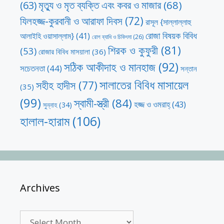
মৃত্যু ও মৃত ব্যক্তি এবং কবর ও মাজার
(68)
(63)
যিলহজ্জ-কুরবানী ও আরাফা দিবস
(72)
রাসূল {সাল্লাল্লাহু
রোজা বিষয়ক বিবিধ
আলাইহি ওয়াসাল্লাম}
(41)
রোগ ব্যাধি ও চিকিৎসা
(26)
শিরক ও কুফুরী
(81)
(53)
রোজার বিবিধ মাসয়ালা
(36)
সঠিক আকীদাহ ও মানহাজ
(92)
সচেতনতা
(44)
সন্তান
সালাতের বিবিধ মাসায়েল
সহীহ হাদীস
(77)
(35)
(99)
স্বামী-স্ত্রী
(84)
হজ্জ ও ওমরাহ্‌
(43)
সুন্নাহ
(34)
হালাল-হারাম
(106)
Archives
Archives