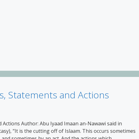
fs, Statements and Actions
d Actions Author: Abu Iyaad Imaan an-Nawawi said in
sy), “It is the cutting off of Islaam. This occurs sometimes
, and sometimes by an act. And the actions which