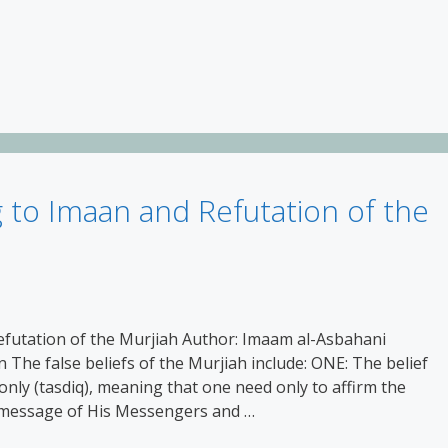
g to Imaan and Refutation of the
futation of the Murjiah Author: Imaam al-Asbahani
 The false beliefs of the Murjiah include: ONE: The belief
 only (tasdiq), meaning that one need only to affirm the
e message of His Messengers and …