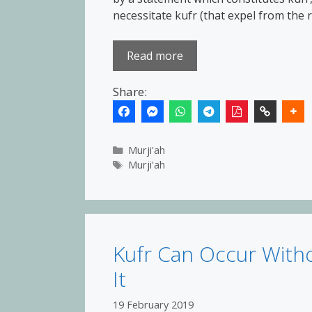
necessitate kufr (that expel from the 
Read more
Share:
Categories
Murji'ah
Tags
Murji'ah
Kufr Can Occur Withou
It
19 February 2019