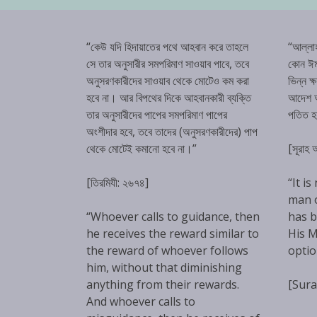
“কেউ যদি হিদায়াতের পথে আহবান করে তাহলে
“আল্লা
সে তার অনুসারীর সমপরিমাণ সাওয়াব পাবে, তবে
কোন ঈম
অনুসরণকারীদের সাওয়াব থেকে মোটেও কম করা
ভিন্ন ক
হবে না। আর বিপথের দিকে আহবানকারী ব্যক্তি
আদেশ অম
তার অনুসারীদের পাপের সমপরিমাণ পাপের
পতিত 
অংশীদার হবে, তবে তাদের (অনুসরণকারীদের) পাপ
থেকে মোটেই কমানো হবে না।”
[সূরাহ
[তিরমিযী: ২৬৭৪]
“It is
man 
“Whoever calls to guidance, then
has b
he receives the reward similar to
His M
the reward of whoever follows
optio
him, without that diminishing
anything from their rewards.
[Sura
And whoever calls to