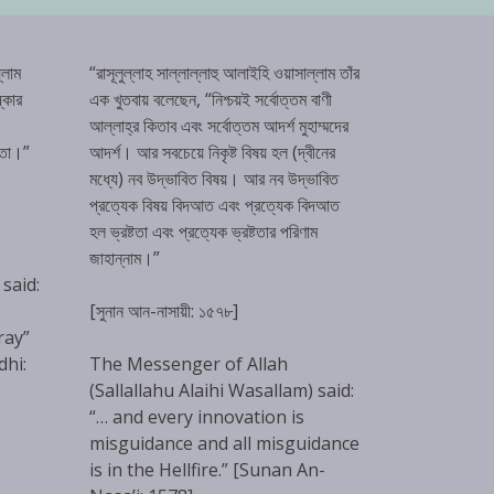
্লাম
“রাসূলুল্লাহ সাল্লাল্লাহু আলাইহি ওয়াসাল্লাম তাঁর
্কার
এক খুতবায় বলেছেন, “নিশ্চয়ই সর্বোত্তম বাণী
আল্লাহ্‌র কিতাব এবং সর্বোত্তম আদর্শ মুহাম্মদের
টতা।”
আদর্শ। আর সবচেয়ে নিকৃষ্ট বিষয় হল (দ্বীনের
মধ্যে) নব উদ্ভাবিত বিষয়। আর নব উদ্ভাবিত
প্রত্যেক বিষয় বিদআত এবং প্রত্যেক বিদআত
হল ভ্রষ্টতা এবং প্রত্যেক ভ্রষ্টতার পরিণাম
জাহান্নাম।”
 said:
[সুনান আন-নাসায়ী: ১৫৭৮]
ray”
dhi:
The Messenger of Allah
(Sallallahu Alaihi Wasallam) said:
“… and every innovation is
misguidance and all misguidance
is in the Hellfire.” [Sunan An-