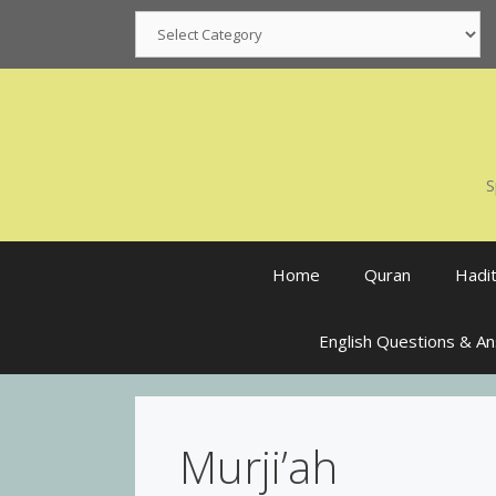
Skip
Categories
to
content
S
Home
Quran
Hadi
English Questions & A
Murji’ah