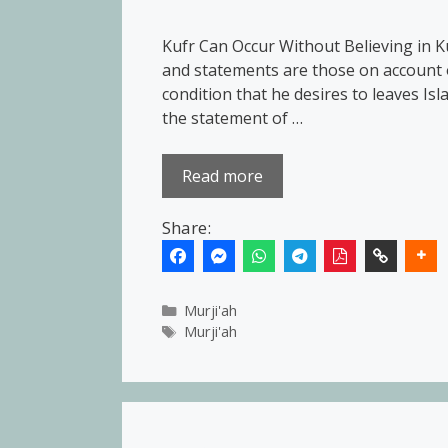
Kufr Can Occur Without Believing in K
and statements are those on account o
condition that he desires to leaves Isl
the statement of …
Read more
Share:
Categories
Murji'ah
Tags
Murji'ah