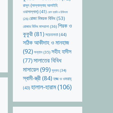
রাসূল {সাল্লাল্লাহু আলাইহি
ওয়াসাল্লাম}
(41)
রোগ ব্যাধি ও চিকিৎসা
রোজা বিষয়ক বিবিধ
(53)
(26)
শিরক ও
রোজার বিবিধ মাসয়ালা
(36)
কুফুরী
(81)
সচেতনতা
(44)
সঠিক আকীদাহ ও মানহাজ
(92)
সহীহ হাদীস
সন্তান
(35)
সালাতের বিবিধ
(77)
মাসায়েল
(99)
সুন্নাহ
(34)
স্বামী-স্ত্রী
(84)
হজ্জ ও ওমরাহ্‌
হালাল-হারাম
(106)
(43)