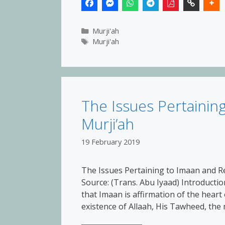
Categories
Murji'ah
Tags
Murji'ah
The Issues Pertainin
Murji’ah
19 February 2019
The Issues Pertaining to Imaan and Re
Source: (Trans. Abu Iyaad) Introduction
that Imaan is affirmation of the heart
existence of Allaah, His Tawheed, th