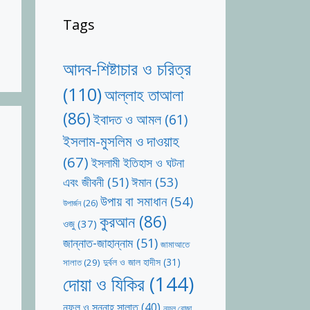
Tags
আদব-শিষ্টাচার ও চরিত্র
(110)
আল্লাহ তাআলা
(86)
ইবাদত ও আমল
(61)
ইসলাম-মুসলিম ও দাওয়াহ
(67)
ইসলামী ইতিহাস ও ঘটনা
ঈমান
(53)
এবং জীবনী
(51)
উপায় বা সমাধান
(54)
উপার্জন
(26)
কুরআন
(86)
ওজু
(37)
জান্নাত-জাহান্নাম
(51)
জামাআতে
দুর্বল ও জাল হাদীস
(31)
সালাত
(29)
দোয়া ও যিকির
(144)
নফল ও সুন্নাহ সালাত
(40)
নফল রোজা