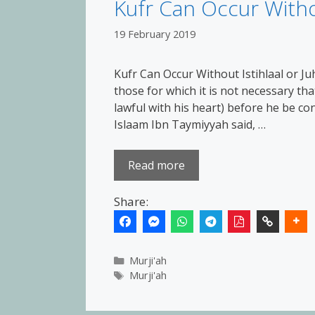
Kufr Can Occur Witho
19 February 2019
Kufr Can Occur Without Istihlaal or J
those for which it is not necessary tha
lawful with his heart) before he be con
Islaam Ibn Taymiyyah said, …
Read more
Share:
Categories
Murji'ah
Tags
Murji'ah