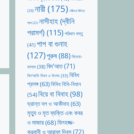
নারী
(175)
(26)
নারীদের বিভিন্ন
নাসীহাহ (দ্বীনি
স্রাব
(22)
পরামর্শ)
(115)
পরিধান বস্তু
পাপ বা গুনাহ
(41)
(127)
পুরুষ
(88)
ফিতনা-
বিদ’আত
(71)
ফাসাদ
(38)
বিবিধ
বিদ’আতি দিবস ও উৎসব
(33)
প্রসঙ্গ
(63)
বিবিধ বিধি-বিধান
বিয়ে বা বিবাহ
(98)
(54)
ভ্রান্ত দল ও আকীদাহ
(63)
মৃত্যু ও মৃত ব্যক্তি এবং কবর
যিলহজ্জ-
ও মাজার
(68)
কুরবানী ও আরাফা দিবস
(72)