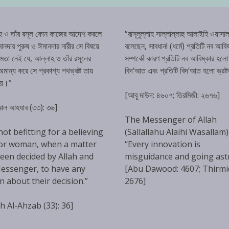
হ ও তাঁর রসূল কোন কাজের আদেশ করলে
“রাসূলুল্লাহ সাল্লাল্লাহু আলাইহি ওয়াসাল
ানদার পুরুষ ও ঈমানদার নারীর সে বিষয়ে
বলেছেন, সাবধান! (ধর্মে) প্রতিটি নব আবিষ
্ষমতা নেই যে, আল্লাহ ও তাঁর রসূলের
সম্পর্কে! কারণ প্রতিটি নব আবিষ্কার হলো
ান্য করে সে প্রকাশ্য পথভ্রষ্ট তায়
বিদ‘আত এবং প্রতিটি বিদ‘আত হলো ভ্রষ্
হয়।”
[আবূ দাউদ: ৪৬০৭; তিরমিজী: ২৬৭৬]
 আল আহযাব (৩৩): ৩৬]
The Messenger of Allah
 not befitting for a believing
(Sallallahu Alaihi Wasallam)
or woman, when a matter
“Every innovation is
een decided by Allah and
misguidance and going ast
essenger, to have any
[Abu Dawood: 4607; Thirmi
n about their decision.”
2676]
h Al-Ahzab (33): 36]