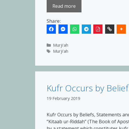
Read more
Share:
Categories
Murji'ah
Tags
Murji'ah
Kufr Occurs by Belie
19 February 2019
Kufr Occurs by Beliefs, Statements an
“Kitaab ur-Riddah” (The Book of Aposta
by a statement which constitutes kufr