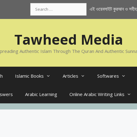
Search
এই ওয়েবসাইট কুরআন ও সহীহ স
for:
Tawheed Media
preading Authentic Islam Through The Quran And Authentic Sunn
th
Islamic Books
Articles
Softwares
nswers
Arabic Learning
Online Arabic Writing Links