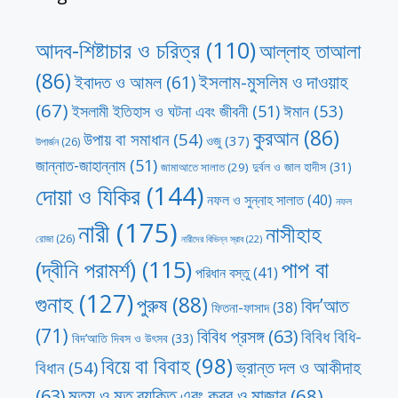
আদব-শিষ্টাচার ও চরিত্র
(110)
আল্লাহ তাআলা
(86)
ইসলাম-মুসলিম ও দাওয়াহ
ইবাদত ও আমল
(61)
(67)
ঈমান
(53)
ইসলামী ইতিহাস ও ঘটনা এবং জীবনী
(51)
কুরআন
(86)
উপায় বা সমাধান
(54)
ওজু
(37)
উপার্জন
(26)
জান্নাত-জাহান্নাম
(51)
দুর্বল ও জাল হাদীস
(31)
জামাআতে সালাত
(29)
দোয়া ও যিকির
(144)
নফল ও সুন্নাহ সালাত
(40)
নফল
নারী
(175)
নাসীহাহ
রোজা
(26)
নারীদের বিভিন্ন স্রাব
(22)
পাপ বা
(দ্বীনি পরামর্শ)
(115)
পরিধান বস্তু
(41)
গুনাহ
(127)
পুরুষ
(88)
বিদ’আত
ফিতনা-ফাসাদ
(38)
(71)
বিবিধ প্রসঙ্গ
(63)
বিবিধ বিধি-
বিদ’আতি দিবস ও উৎসব
(33)
বিয়ে বা বিবাহ
(98)
ভ্রান্ত দল ও আকীদাহ
বিধান
(54)
মৃত্যু ও মৃত ব্যক্তি এবং কবর ও মাজার
(68)
(63)