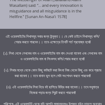
Wasallam) said: “… and every innovation is
misguidance and all misguidance is in the
Hellfire.” [Sunan An-Nasa’i: 1578]
এই ওয়েবসাইটের লিখাসমূহ সবার জন্য উন্মুক্ত।। যে কেউ চাইলে লিখাসমূহ কপি/
শেয়ার করতে পারবেন।। তবে এক্ষেত্রে তিনটি শর্ত প্রযোজ্য হবে!!
(১). লিখা থেকে লেখকের নাম ও ওয়েবসাইটের নাম বাদ দেওয়া যাবেনা এবং লেখকের নাম
ও ওয়েবসাইটের নাম বা লিংকসহ কপি/শেয়ার করতে হবে!!
(২). লিখার মধ্যে থেকে কোন কিছু কাটছাট করা কিংবা নিজ থেকে কিছু এড করে প্রচার
করা যাবেনা।। তবে বানান ভুল হলে সেটা সংশোধন করতে পারবেন!!
(৩). এই ওয়েবসাইটের লিখা নিয়ে বই ছাপিয়ে বিক্রি করা যাবেনা।। তবে শুধুমাত্র
নিজেরা পড়ার জন্য প্রিন্ট করতে পারবেন!!
পরিশেষে,,এই ওয়েবসাইট থেকে যদি আপনি সামান্যতমও উপকৃত হউন তাহলে অনুরোধ