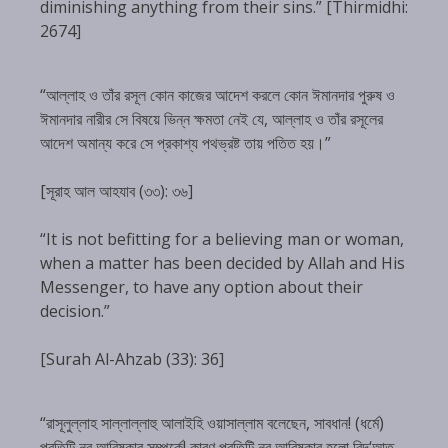
diminishing anything from their sins.” [Thirmidhi:
2674]
“আল্লাহ ও তাঁর রসূল কোন কাজের আদেশ করলে কোন ঈমানদার পুরুষ ও
ঈমানদার নারীর সে বিষয়ে ভিন্ন ক্ষমতা নেই যে, আল্লাহ ও তাঁর রসূলের
আদেশ অমান্য করে সে প্রকাশ্য পথভ্রষ্ট তায় পতিত হয়।”
[সূরাহ আল আহযাব (৩৩): ৩৬]
“It is not befitting for a believing man or woman,
when a matter has been decided by Allah and His
Messenger, to have any option about their
decision.”
[Surah Al-Ahzab (33): 36]
“রাসূলুল্লাহ সাল্লাল্লাহু আলাইহি ওয়াসাল্লাম বলেছেন, সাবধান! (ধর্মে)
প্রতিটি নব আবিষ্কার সম্পর্কে! কারণ প্রতিটি নব আবিষ্কার হলো বিদ‘আত