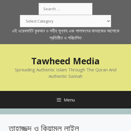
Skip
Search
to
for:
content
Categories
এই ওয়েবসাইট কুরআন ও সহীহ সুন্নাহ এবং সালাফদের মানহাজের আলোকে
প্রতিষ্ঠিত ও পরিচালিত
Tawheed Media
Spreading Authentic Islam Through The Quran And
Authentic Sunnah
Menu
তাহাজ্জুদ ও কিয়ামুল লাইল