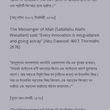
এবং প্রতিটি বিদ‘আত হলো ভ্রষ্টতা।”
[আবূ দাউদ: ৪৬০৭; তিরমিজী: ২৬৭৬]
The Messenger of Allah (Sallallahu Alaihi
Wasallam) said: “Every innovation is misguidance
and going astray” [Abu Dawood: 4607; Thirmidhi:
2676]
“রাসূলুল্লাহ সাল্লাল্লাহু আলাইহি ওয়াসাল্লাম তাঁর এক খুতবায় বলেছেন,
“নিশ্চয়ই সর্বোত্তম বাণী আল্লাহ্‌র কিতাব এবং সর্বোত্তম আদর্শ মুহাম্মদের
আদর্শ। আর সবচেয়ে নিকৃষ্ট বিষয় হল (দ্বীনের মধ্যে) নব উদ্ভাবিত বিষয়।
আর নব উদ্ভাবিত প্রত্যেক বিষয় বিদআত এবং প্রত্যেক বিদআত হল
ভ্রষ্টতা এবং প্রত্যেক ভ্রষ্টতার পরিণাম জাহান্নাম।”
[সুনান আন-নাসায়ী: ১৫৭৮]
The Messenger of Allah (Sallallahu Alaihi