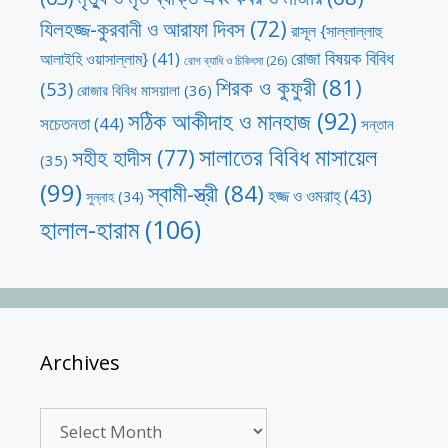
যিলহজ্জ-কুরবানী ও আরাফা দিবস
(72)
রাসূল {সাল্লাল্লাহু
রোজা বিষয়ক বিবিধ
আলাইহি ওয়াসাল্লাম}
(41)
রোগ ব্যাধি ও চিকিৎসা
(26)
শিরক ও কুফুরী
(81)
(53)
রোজার বিবিধ মাসয়ালা
(36)
সঠিক আকীদাহ ও মানহাজ
(92)
সচেতনতা
(44)
সন্তান
সালাতের বিবিধ মাসায়েল
সহীহ হাদীস
(77)
(35)
(99)
স্বামী-স্ত্রী
(84)
হজ্জ ও ওমরাহ্‌
(43)
সুন্নাহ
(34)
হালাল-হারাম
(106)
Archives
Archives