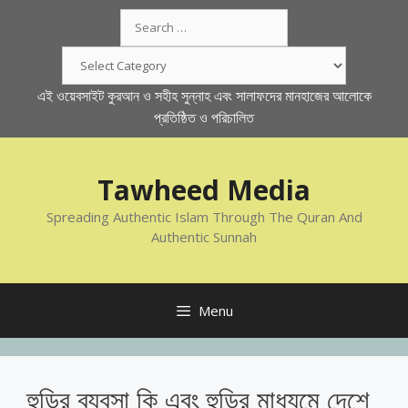
Skip
Search
to
for:
content
Categories
এই ওয়েবসাইট কুরআন ও সহীহ সুন্নাহ এবং সালাফদের মানহাজের আলোকে
প্রতিষ্ঠিত ও পরিচালিত
Tawheed Media
Spreading Authentic Islam Through The Quran And
Authentic Sunnah
Menu
হুন্ডির ব্যবসা কি এবং হুন্ডির মাধ্যমে দেশে