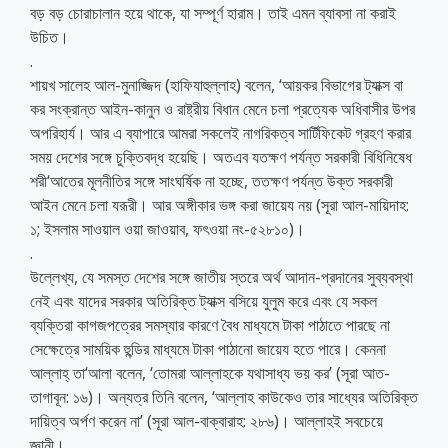
বড় বড় চোরাচালান হয়ে থাকে, যা সম্পূর্ণ হারাম। তাই এমন ব্যাবসা না করাই
উচিত।
.
শায়খ সালেহ আল-মুনাজ্জিদ (হাফিযাহুল্লাহ) বলেন, ‘আয়কর বিভাগের ট্যাক্স বা
কর সংক্রান্ত আইন-কানুন ও রাষ্ট্রীয় বিধান মেনে চলা প্রত্যেক অধিবাসীর উপর
অপরিহার্য। আর এ ব্যাপারে আমরা সকলেই নাগরিকত্ব সার্টিফিকেট গ্রহণ করার
সময় দেশের সঙ্গে চুক্তিবদ্ধ হয়েছি। অতএব যতক্ষণ পর্যন্ত সরকারী বিধিনিষেধ
শরী‘আতের মূলনীতির সঙ্গে সাংঘর্ষিক না হচ্ছে, ততক্ষণ পর্যন্ত উক্ত সরকারী
আইন মেনে চলা যরূরী। আর অঙ্গীকার ভঙ্গ করা জায়েয নয় (সূরা আল-মায়িদাহ:
১; ইসলাম সাওয়াল ওয়া জাওয়াব, ফৎওয়া নং-৫২৮১০)।
.
উল্লেখ্য, যে সমস্ত দেশের সঙ্গে জাতীয় স্তরে অর্থ আদান-প্রদানের সুব্যবস্থা
নেই এবং যাদের সরকার অতিরিক্ত ট্যাক্স বসিয়ে যুলুম করে এবং যে সকল
ব্যক্তিরা কাগজপত্রের সমস্যার কারণে বৈধ মাধ্যমে টাকা পাঠাতে পারছে না
সেক্ষেত্রে সাময়িক হুন্ডির মাধ্যমে টাকা পাঠানো জায়েয হতে পারে। কেননা
আল্লাহ্ তা‘আলা বলেন, ‘তোমরা আল্লাহকে যথাসাধ্য ভয় কর’ (সূরা আত-
তাগাবূন: ১৬)। অন্যত্র তিনি বলেন, ‘আল্লাহ কাউকেও তার সাধ্যের অতিরিক্ত
দায়িত্ব অর্পণ করেন না’ (সূরা আল-বাক্বারাহ: ২৮৬)। আল্লাহই সবচেয়ে
জ্ঞানী।