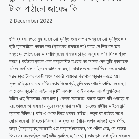
টাকা পাঠানো জায়েজ কি
2 December 2022
হুন্ডি ব্যাবসা বলতে বুঝায়, কোনো ব্যক্তি তার সম্পদ অন্য কোনো ব্যক্তিকে বা
হুন্ডি ব্যবসায়ীকে প্রদান করা (ব্যাংকের মাধ্যমে নয়) যাতে সে নিরাপদে তার
গন্তব্যে পৌঁছে দেয় আর পরিশ্রমের বিনিময়ে চুক্তি অনুযায়ী পারিশ্রমিক গ্রহণ
করবে। বর্তমানে ব্যাংক সেবা বাস্তবায়িত হওয়ার পর অনেক দেশ হুন্ডি ব্যবসাকে
অবৈধ অর্থ চালান হিসাবে আইন করেছে। সাধার‌ণত আন্তর্জাতিক স্তরে আদান-
প্রদানকৃত টাকার একটা অংশ সরকারী আয়কর বিভাগকে প্রদান করতে হয়।
মূলত ঐ ট্যাক্স বা কর ফাঁকি দেয়ার উদ্দেশ্যেই হুন্ডি ব্যবস্থার উৎপত্তি হয়েছে।
যা দেশের প্রচলিত আইন অনুযায়ী অপরাধ। তাই একজন আদর্শ মুসলিমের
উচিত এই নিষেধাজ্ঞা মেনে চলা। কেননা সরকারের কোনো আইন যদি গুনাহের না
হয়, তাহলে তা সাধারণ মানুষের জন্য মানা জরুরী। যেহেতু রাষ্ট্রীয় আইনে হুন্ডি
ব্যাবসা নিষিদ্ধ। তাই এ থেকে বিরত থাকাই উচিত। নতুবা তা রাষ্ট্রের সাথে
ধোঁকা হবে যা শরীয়তে নিষিদ্ধ। আবূ হুরায়রা (রাযিয়াল্লাহু আনহা) হতে বর্ণিত,
রাসূল (সাল্লাল্লাহু আলাইহি ওয়া সাল্লাম)বলেছেন, ‘যে ধোঁকা দেয়, সে আমার
উম্মাতের অন্তর্ভুক্ত নয়’(সহীহ মুসলিম, হা/১০১)। তাছাড়াও এই হুন্ডির মাধ্যমে