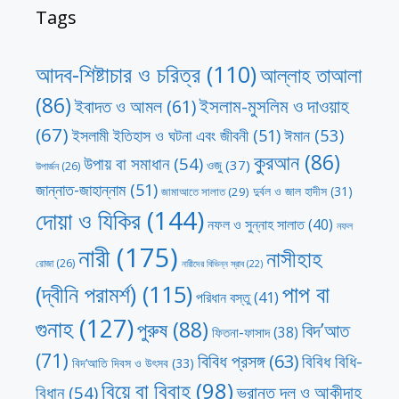
Tags
আদব-শিষ্টাচার ও চরিত্র
(110)
আল্লাহ তাআলা
(86)
ইসলাম-মুসলিম ও দাওয়াহ
ইবাদত ও আমল
(61)
(67)
ঈমান
(53)
ইসলামী ইতিহাস ও ঘটনা এবং জীবনী
(51)
কুরআন
(86)
উপায় বা সমাধান
(54)
ওজু
(37)
উপার্জন
(26)
জান্নাত-জাহান্নাম
(51)
দুর্বল ও জাল হাদীস
(31)
জামাআতে সালাত
(29)
দোয়া ও যিকির
(144)
নফল ও সুন্নাহ সালাত
(40)
নফল
নারী
(175)
নাসীহাহ
রোজা
(26)
নারীদের বিভিন্ন স্রাব
(22)
পাপ বা
(দ্বীনি পরামর্শ)
(115)
পরিধান বস্তু
(41)
গুনাহ
(127)
পুরুষ
(88)
বিদ’আত
ফিতনা-ফাসাদ
(38)
(71)
বিবিধ প্রসঙ্গ
(63)
বিবিধ বিধি-
বিদ’আতি দিবস ও উৎসব
(33)
বিয়ে বা বিবাহ
(98)
ভ্রান্ত দল ও আকীদাহ
বিধান
(54)