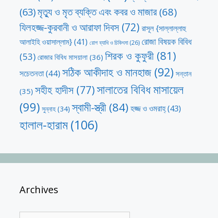
মৃত্যু ও মৃত ব্যক্তি এবং কবর ও মাজার
(68)
(63)
যিলহজ্জ-কুরবানী ও আরাফা দিবস
(72)
রাসূল {সাল্লাল্লাহু
রোজা বিষয়ক বিবিধ
আলাইহি ওয়াসাল্লাম}
(41)
রোগ ব্যাধি ও চিকিৎসা
(26)
শিরক ও কুফুরী
(81)
(53)
রোজার বিবিধ মাসয়ালা
(36)
সঠিক আকীদাহ ও মানহাজ
(92)
সচেতনতা
(44)
সন্তান
সালাতের বিবিধ মাসায়েল
সহীহ হাদীস
(77)
(35)
(99)
স্বামী-স্ত্রী
(84)
হজ্জ ও ওমরাহ্‌
(43)
সুন্নাহ
(34)
হালাল-হারাম
(106)
Archives
Archives