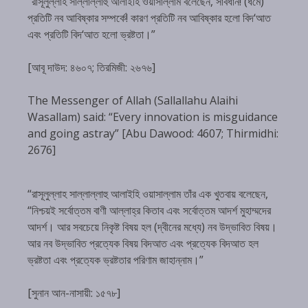
“রাসূলুল্লাহ সাল্লাল্লাহু আলাইহি ওয়াসাল্লাম বলেছেন, সাবধান! (ধর্মে)
প্রতিটি নব আবিষ্কার সম্পর্কে! কারণ প্রতিটি নব আবিষ্কার হলো বিদ‘আত
এবং প্রতিটি বিদ‘আত হলো ভ্রষ্টতা।”
[আবূ দাউদ: ৪৬০৭; তিরমিজী: ২৬৭৬]
The Messenger of Allah (Sallallahu Alaihi
Wasallam) said: “Every innovation is misguidance
and going astray” [Abu Dawood: 4607; Thirmidhi:
2676]
“রাসূলুল্লাহ সাল্লাল্লাহু আলাইহি ওয়াসাল্লাম তাঁর এক খুতবায় বলেছেন,
“নিশ্চয়ই সর্বোত্তম বাণী আল্লাহ্‌র কিতাব এবং সর্বোত্তম আদর্শ মুহাম্মদের
আদর্শ। আর সবচেয়ে নিকৃষ্ট বিষয় হল (দ্বীনের মধ্যে) নব উদ্ভাবিত বিষয়।
আর নব উদ্ভাবিত প্রত্যেক বিষয় বিদআত এবং প্রত্যেক বিদআত হল
ভ্রষ্টতা এবং প্রত্যেক ভ্রষ্টতার পরিণাম জাহান্নাম।”
[সুনান আন-নাসায়ী: ১৫৭৮]