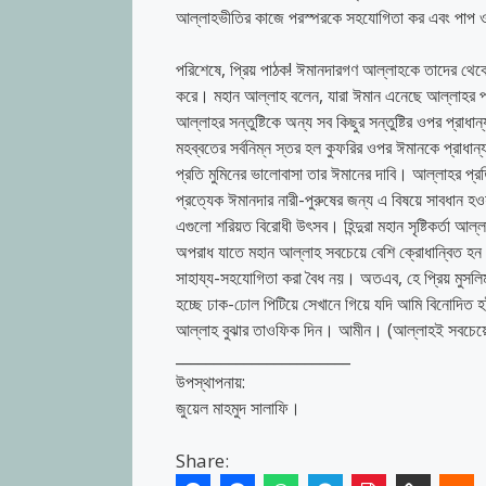
আল্লাহভীতির কাজে পরস্পরকে সহযোগিতা কর এবং পাপ ও
পরিশেষে, প্রিয় পাঠক! ঈমানদারগণ আল্লাহকে তাদের থেকে 
করে। মহান আল্লাহ বলেন, যারা ঈমান এনেছে আল্লাহর প্
আল্লাহর সন্তুষ্টিকে অন্য সব কিছুর সন্তুষ্টির ওপর প্
মহব্বতের সর্বনিম্ন স্তর হল কুফরির ওপর ঈমানকে প্রাধান
প্রতি মুমিনের ভালোবাসা তার ঈমানের দাবি। আল্লাহর প্রত
প্রত্যেক ঈমানদার নারী-পুরুষের জন্য এ বিষয়ে সাবধান হ
এগুলো শরিয়ত বিরোধী উৎসব। হিন্দুরা মহান সৃষ্টিকর্তা
অপরাধ যাতে মহান আল্লাহ সবচেয়ে বেশি ক্রোধান্বিত হন
সাহায্য-সহযোগিতা করা বৈধ নয়। অতএব, হে প্রিয় মুসলি
হচ্ছে ঢাক-ঢোল পিটিয়ে সেখানে গিয়ে যদি আমি বিনোদিত হ
আল্লাহ বুঝার তাওফিক দিন। আমীন। (আল্লাহই সবচেয়ে 
_______________________
উপস্থাপনায়:
জুয়েল মাহমুদ সালাফি।
Share: