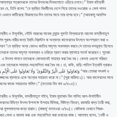
আল্লাহ্‌র শত্রুদেরকে তাদের উৎসবের দিনগুলোতে এড়িয়ে চলবে।” ইমাম বাইহাকী
া করেন যে, তিনি বলেন: “যে ব্যক্তি বিধর্মীদের দেশে গিয়ে তাদের নওরোজ ও মেলা পালন
যন্ত এভাবে কাটিয়েছে কিয়ামতের দিন তাদের সাথে তার হাশর হবে।” (আহকামু আহলিয
 ফাক্বীহ ও উসূলবিদ, সৌদি আরবের সাবেক গ্র্যান্ড মুফতি বিশ্ববরেণ্য আলেম ফাদ্বীলাতুশ
িম পুরুষ-নারীর জন্য ইহুদি-খ্রিস্টান বা অন্যান্য কাফেরদের উৎসবে অংশগ্রহণ করা ও
ারণ “যে ব্যক্তি অন্য কোনও জাতির সাদৃশ্য অবলম্বন করবে সে তাদের দলভুক্ত হিসেবে
াদেরকে তাদের সাদৃশ্য অবলম্বন ও চরিত্র গ্রহণ করার ব্যাপারে সতর্ক করেছেন। সুতরাং
ুরি। এ উৎসব পালনে তাদেরকে কোনভাবেই সাহায্য করা বৈধ নয়। কেননা এগুলো শরিয়ত
বং তাদেরকে সাহায্য-সহযোগিতা করা বৈধ নয়। চা, কফি, হাড়ি-পাতিল ইত্যাদি দ্বারাও
্ঘনের ব্যাপারে একে অন্যের সহায়তা করো না।” (সূরা মায়িদা:২)। আর কাফেরদের সাথে
ঙ্ঘনের কাজে সহায়তার শামিল।” (ফতোয়া বিন বায ৬/৪০৫)।
 ফাক্বীহ ও উসূলবিদ, ফাদ্বীলাতুশ শাইখ, ইমাম মুহাম্মাদ বিন সালিহ আল-উসাইমীন
েরদের বিভিন্ন উৎসব উপলক্ষে উপহার বিনিময়, মিষ্টান্ন বিতরণ, রকমারি খাদ্য তৈরী করা,
বন করা মুসলমানদের জন্য হারাম। (মাজমূ‘ ফাতাওয়া ৩/৪৬)। মোটকথা যেখানে শিরক-
 বেচা-কেনা ও ব্যবসা করা এবং সহযোগিতা করা গুনাহের কাজ। আল্লাহ বলেন, ‘নেকী ও