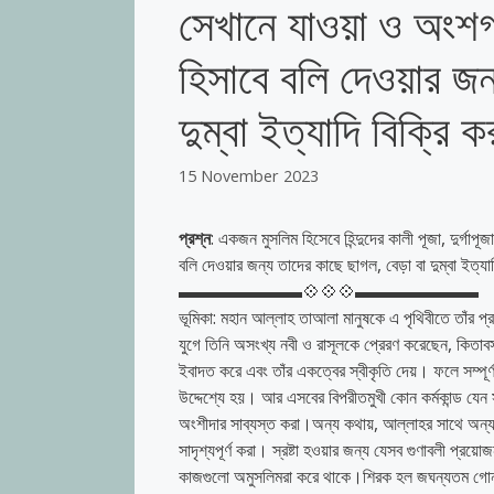
সেখানে যাওয়া ও অংশগ্
হিসাবে বলি দেওয়ার জন
দুম্বা ইত্যাদি বিক্রি ক
15 November 2023
প্রশ্ন
: একজন মুসলিম হিসেবে হিন্দুদের কালী পূজা, দুর্গাপ
বলি দেওয়ার জন্য তাদের কাছে ছাগল, বেড়া বা দুম্বা ইত্যাদ
▬▬▬▬▬▬▬💠💠💠▬▬▬▬▬▬▬
ভূমিকা: মহান আল্লাহ তাআলা মানুষকে এ পৃথিবীতে তাঁর প্র
যুগে তিনি অসংখ্য নবী ও রাসূলকে প্রেরণ করেছেন, কিতাব
ইবাদত করে এবং তাঁর একত্বের স্বীকৃতি দেয়। ফলে সম্পূর্ণ
উদ্দেশ্যে হয়। আর এসবের বিপরীতমুখী কোন কর্মকান্ড যেন স
অংশীদার সাব্যস্ত করা।অন্য কথায়, আল্লাহর সাথে অন্য কাউ
সাদৃশ্যপূর্ণ করা। স্রষ্টা হওয়ার জন্য যেসব গুণাবলী প্রয়ো
কাজগুলো অমুসলিমরা করে থাকে।শিরক হল জঘন্যতম গোনাহ