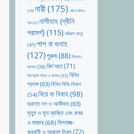
নারী
(175)
(26)
নারীদের বিভিন্ন
নাসীহাহ (দ্বীনি
স্রাব
(22)
পরামর্শ)
(115)
পরিধান বস্তু
পাপ বা গুনাহ
(41)
(127)
পুরুষ
(88)
ফিতনা-
বিদ’আত
(71)
ফাসাদ
(38)
বিবিধ
বিদ’আতি দিবস ও উৎসব
(33)
প্রসঙ্গ
(63)
বিবিধ বিধি-বিধান
বিয়ে বা বিবাহ
(98)
(54)
ভ্রান্ত দল ও আকীদাহ
(63)
মৃত্যু ও মৃত ব্যক্তি এবং কবর
যিলহজ্জ-
ও মাজার
(68)
কুরবানী ও আরাফা দিবস
(72)