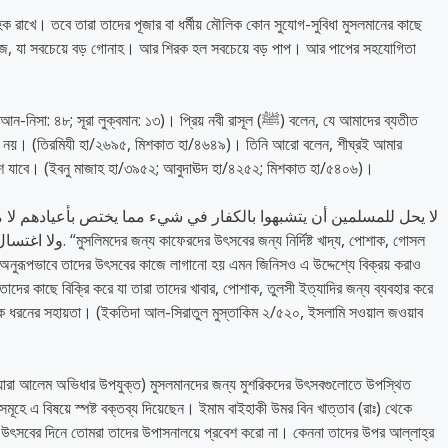
হক রাখে। তবে তারা তাদের পূজার বা ধর্মীয় মৌলিক কোন সুযোগ-সুবিধা মুসলমানের কাছে
 কাজ, যা সবচেয়ে বড় গোনাহ। আর শিরক হল সবচেয়ে বড় পাপ। আর পাপের সহযোগিতা
রা লুক্বমান: ১৩)। প্রিয় নবী রাসূল (ﷺ) বলেন, যে আমাদের ব্যতীত
্ত নয়। (তিরমিযী হা/২৬৯৫, মিশকাত হা/৪৬৪৯)। তিনি আরো বলেন, শীঘ্রই আমার
 মিশে যাবে। (ইবনু মাজাহ হা/৩৯৫২; আবুদাঊদ হা/৪২৫২; মিশকাত হা/৫৪০৬)।
ষ্ট খাদ্য, পোশাক, গোসল
 অনুরূপভাবে তাদের উৎসবের কাজে লাগানো হয় এমন জিনিসও এ উদ্দেশ্যে বিক্রয় করাও
ের কাছে বিক্রি করে যা তারা তাদের খাবার, পোশাক, তুলসী ইত্যাদির জন্য ব্যবহার করে
এক ধরনের সহায়তা। (ইকতিদা আল-সিরাতুল মুস্তাকিম ২/৫২০, ইসলামি সওয়াল জওয়াব
ে (যারা আলেম অভিধার উপযুক্ত) মুসলমানদের জন্য মুশরিকদের উৎসবগুলোতে উপস্থিত
মূহে এ বিষয়ে স্পষ্ট বক্তব্য দিয়েছেন। ইমাম বাইহাকী উমর বিন খাত্তাব (রাঃ) থেকে
ের উৎসবের দিনে তোমরা তাদের উপাসনালয়ে প্রবেশ করো না। কেননা তাদের উপর আল্লাহ্‌র