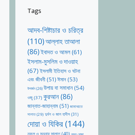
Tags
আদব-শিষ্টাচার ও চরিত্র
(110)
আল্লাহ তাআলা
(86)
ইবাদত ও আমল
(61)
ইসলাম-মুসলিম ও দাওয়াহ
(67)
ইসলামী ইতিহাস ও ঘটনা
ঈমান
(53)
এবং জীবনী
(51)
উপায় বা সমাধান
(54)
উপার্জন
(26)
কুরআন
(86)
ওজু
(37)
জান্নাত-জাহান্নাম
(51)
জামাআতে
দুর্বল ও জাল হাদীস
(31)
সালাত
(29)
দোয়া ও যিকির
(144)
নফল ও সুন্নাহ সালাত
(40)
নফল রোজা