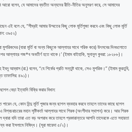
নি আরো বলেন, যে আমাদের ব্যতীত অন্যদের রীতি-নীতির অনুসরণ করে, সে আমাদের
েছেন এই বলে যে, ‘‘শীঘ্রই আমার উম্মতের কিছু লোক মূর্তিপূজা করবে এবং কিছু লোক মূর্তি
নান: ৩৯৫২)
া মুশরিকদের (যারা মূর্তি বা অন্য কিছুকে আল্লাহর সাথে শরিক করে) উৎসবের দিনগুলোতে
পর আল্লাহর গজ*ব অবতীর্ণ হতে থাকে।’ (ইমাম বাইহাকি, সুনানুল কুবরা: ১৮২৮৮)।
হ ইবনু আব্বাস (রা.) বলেন, ‘‘যে শির্কের প্রতি সন্তুষ্ট থাকে, সেও মুশরিক।’’ (ইমাম কুরতুবি,
ুত তাফাসির: ৪৯১)।
ছাগল বেড়া ইত্যাদি বিক্রি করার বিধান:
ারেন যে, কোন হিন্দু মূর্তি পূজার জন্য ছাগল ব্যবহার করবে তাহলে তাদের কাছে ছাগল
যমে এ বিশ্বচরাচরের মহান সৃষ্টিকর্তা আল্লাহর সাথে শিরক (অংশীদার স্থাপন) করে। আর শিরক
দ্বারা যদি তারা এত বড় অপরাধ করে তাহলে প্রকারান্তরে আপনি তাদেরকে এতে সহায়তা
্য করা ইসলামে নিষিদ্ধ। (সূরা মায়েদা ৫/২)।