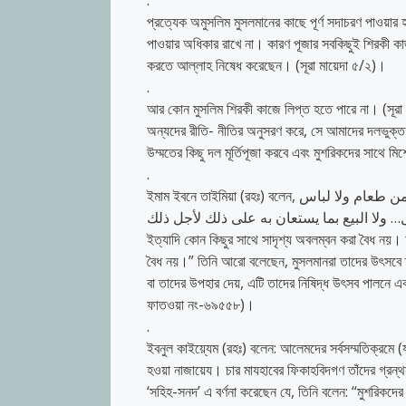
.
প্রত্যেক অমুসলিম মুসলমানের কাছে পূর্ণ সদাচরণ পাওয়ার 
পাওয়ার অধিকার রাখে না। কারণ পূজার সবকিছুই শিরকী
করতে আল্লাহ নিষেধ করেছেন। (সূরা মায়েদা ৫/২)।
.
আর কোন মুসলিম শিরকী কাজে লিপ্ত হতে পারে না। (সূরা আন-নিসা: ৪৮; সূ
অন্যদের রীতি- নীতির অনুসরণ করে, সে আমাদের দলভুক
উম্মতের কিছু দল মূর্তিপূজা করবে এবং মুশরিকদের সাথে
.
ইমাম ইবনে তাইমিয়া (রহঃ) বলেন, لا يحل للمسلمين أن يتشبهوا بالكفار في شيء مما يختص بأعيادهم لا من طعام ولا لباس
ولا اغتسال… ولا البيع بما يستعان به على ذلك لأجل ذلك. “মুসলিমদের জন্য কাফেরদের উৎসবের জন্য নির্দি
ইত্যাদি কোন কিছুর সাথে সাদৃশ্য অবলম্বন করা বৈধ নয়।
বৈধ নয়।” তিনি আরো বলেছেন, মুসলমানরা তাদের উৎসবে তাদ
বা তাদের উপহার দেয়, এটি তাদের নিষিদ্ধ উৎসব পালনে 
ফাতওয়া নং-৬৯৫৫৮)।
.
ইবনুল কাইয়্যেম (রহঃ) বলেন: আলেমদের সর্বসম্মতিক্রম
হওয়া নাজায়েয। চার মাযহাবের ফিকাহবিদগণ তাঁদের গ্রন্থস
‘সহিহ-সনদ’ এ বর্ণনা করেছেন যে, তিনি বলেন: “মুশরিকদ