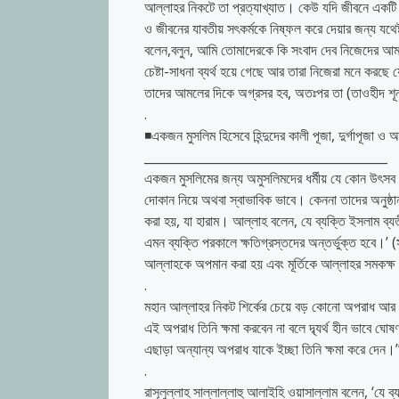
আল্লাহর নিকটে তা প্রত্যাখ্যাত। কেউ যদি জীবনে একটি
ও জীবনের যাবতীয় সৎকর্মকে নিষ্ফল করে দেয়ার জন্য যথ
বলেন,বলুন, আমি তোমাদেরকে কি সংবাদ দেব নিজেদের আমলের
চেষ্টা-সাধনা ব্যর্থ হয়ে গেছে আর তারা নিজেরা মনে কর
তাদের আমলের দিকে অগ্রসর হব, অতঃপর তা (তাওহীদ শূন্য 
.
◾একজন মুসলিম হিসেবে হিন্দুদের কালী পূজা, দুর্গাপূজা ও
_______________________________________
একজন মুসলিমের জন্য অমুসলিমদের ধর্মীয় যে কোন উৎসব উ
দোকান নিয়ে অথবা স্বাভাবিক ভাবে। কেননা তাদের অনুষ্ঠান
করা হয়, যা হারাম। আল্লাহ বলেন, যে ব্যক্তি ইসলাম ব্
এমন ব্যক্তি পরকালে ক্ষতিগ্রস্তদের অন্তর্ভুক্ত হবে।’ (স
আল্লাহকে অপমান করা হয় এবং মূর্তিকে আল্লাহর সমকক্ষ ন
.
মহান আল্লাহর নিকট শির্কের চেয়ে বড় কোনো অপরাধ আর
এই অপরাধ তিনি ক্ষমা করবেন না বলে দ্ব্যর্থ হীন ভাবে ঘোষ
এছাড়া অন্যান্য অপরাধ যাকে ইচ্ছা তিনি ক্ষমা করে দেন।’
.
রাসূলুল্লাহ সাল্লাল্লাহু আলাইহি ওয়াসাল্লাম বলেন, ‘যে 