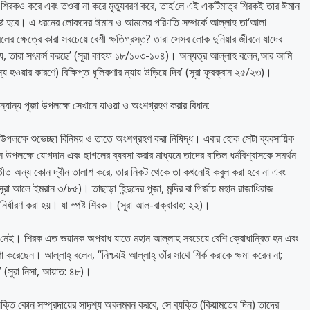
 শিরকও করে এবং তওবা না করে মৃত্যুবরণ করে, তাহ’লে এই একটিমাত্র শিরকই তার ঈমান
েষ্ট হবে। এ ধরনের লোকদের ঈমান ও আমলের পরিণতি সম্পর্কে আল্লাহ তা‘আলা
 ক্ষেত্রে কারা সবচেয়ে বেশী ক্ষতিগ্রস্ত? তারা সেসব লোক দুনিয়ার জীবনে যাদের
ছে যে, তারা সৎকর্ম করছে’ (সূরা কাহফ ১৮/১০৩-১০৪)। অন্যত্র আল্লাহ বলেন,আর আমি
হওয়ার কারণে) বিক্ষিপ্ত ধূলিকণার ন্যায় উড়িয়ে দিব’ (সূরা ফুরক্বান ২৫/২৩)।
 অন্যান্য পূজা উপলক্ষে সেখানে যাওয়া ও অংশগ্রহণ করার বিধান:
পলক্ষে শুভেচ্ছা বিনিময় ও তাতে অংশগ্রহণ করা নিষিদ্ধ। এবার হোক সেটা ব্যবসায়িক
 উপলক্ষে যোগদান এবং ছাগলের ব্যবসা করার মাধ্যমে তাদের বাতিল ধর্মবিশ্বাসকে সমর্থন
যতীত অন্য কোন দ্বীন তালাশ করে, তার নিকট থেকে তা কখনোই কবুল করা হবে না এবং
ূরা আলে ইমরান ৩/৮৫)। তাছাড়া হিন্দুদের পূজা, মন্দির বা গির্জায় মহান রাজাধিরাজ
ির্ধারণ করা হয়। যা স্পষ্ট শিরক। (সূরা আল-বাক্বারাহ: ২২)।
 নেই। শিরক এত ভয়ানক অপরাধ যাতে মহান আল্লাহ সবচেয়ে বেশি ক্রোধান্বিত হন এবং
ণা করেছেন। আল্লাহ্ বলেন, ‘‘নিশ্চয়ই আল্লাহ্ তাঁর সাথে শির্ক করাকে ক্ষমা করেন না;
’ (সুরা নিসা, আয়াত: ৪৮)।
ব্যক্তি কোন সম্প্রদায়ের সাদৃশ্য অবলম্বন করবে, সে ব্যক্তি (কিয়ামতের দিন) তাদের