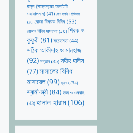
রাসূল {সাল্লাল্লাহু আলাইহি
ওয়াসাল্লাম}
(41)
রোগ ব্যাধি ও চিকিৎসা
রোজা বিষয়ক বিবিধ
(53)
(26)
শিরক ও
রোজার বিবিধ মাসয়ালা
(36)
কুফুরী
(81)
সচেতনতা
(44)
সঠিক আকীদাহ ও মানহাজ
(92)
সহীহ হাদীস
সন্তান
(35)
সালাতের বিবিধ
(77)
মাসায়েল
(99)
সুন্নাহ
(34)
স্বামী-স্ত্রী
(84)
হজ্জ ও ওমরাহ্‌
হালাল-হারাম
(106)
(43)