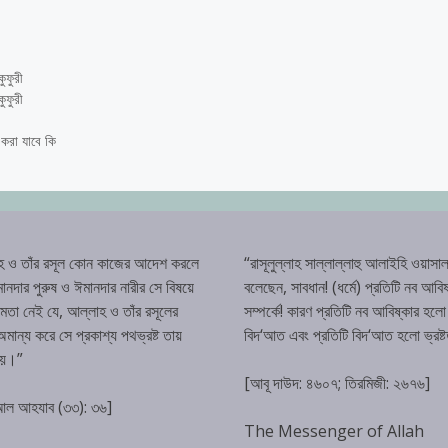
ুফুরী
ুফুরী
করা যাবে কি
হ ও তাঁর রসূল কোন কাজের আদেশ করলে
“রাসূলুল্লাহ সাল্লাল্লাহু আলাইহি ওয়াসাল
ানদার পুরুষ ও ঈমানদার নারীর সে বিষয়ে
বলেছেন, সাবধান! (ধর্মে) প্রতিটি নব আবিষ
্ষমতা নেই যে, আল্লাহ ও তাঁর রসূলের
সম্পর্কে! কারণ প্রতিটি নব আবিষ্কার হলো
ান্য করে সে প্রকাশ্য পথভ্রষ্ট তায়
বিদ‘আত এবং প্রতিটি বিদ‘আত হলো ভ্রষ্
হয়।”
[আবূ দাউদ: ৪৬০৭; তিরমিজী: ২৬৭৬]
 আল আহযাব (৩৩): ৩৬]
The Messenger of Allah