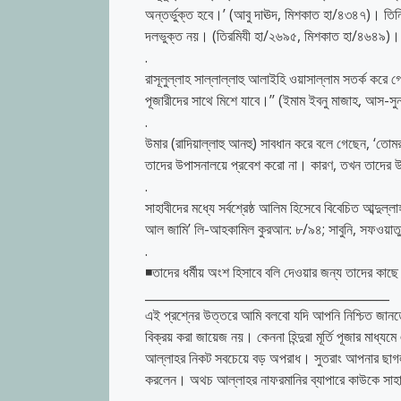
অন্তর্ভুক্ত হবে।’ (আবু দাঊদ, মিশকাত হা/৪৩৪৭)। তি
দলভুক্ত নয়। (তিরমিযী হা/২৬৯৫, মিশকাত হা/৪৬৪৯)।
.
রাসূলুল্লাহ সাল্লাল্লাহু আলাইহি ওয়াসাল্লাম সতর্ক করে গ
পূজারীদের সাথে মিশে যাবে।’’ (ইমাম ইবনু মাজাহ, আস-সু
.
উমার (রাদিয়াল্লাহু আনহু) সাবধান করে বলে গেছেন, ‘তোমর
তাদের উপাসনালয়ে প্রবেশ করো না। কারণ, তখন তাদের উ
.
সাহাবীদের মধ্যে সর্বশ্রেষ্ঠ আলিম হিসেবে বিবেচিত আব্দুল্লা
আল জামি’ লি-আহকামিল কুরআন: ৮/৯৪; সাবুনি, সফওয়াত
.
◾তাদের ধর্মীয় অংশ হিসাবে বলি দেওয়ার জন্য তাদের কাছে 
_______________________________________
এই প্রশ্নের উত্তরে আমি বলবো যদি আপনি নিশ্চিত জানতে প
বিক্রয় করা জায়েজ নয়। কেননা হিন্দুরা মূর্তি পূজার মাধ্
আল্লাহর নিকট সবচেয়ে বড় অপরাধ। সুতরাং আপনার ছাগল 
করলেন। অথচ আল্লাহর নাফরমানির ব্যাপারে কাউকে সাহায