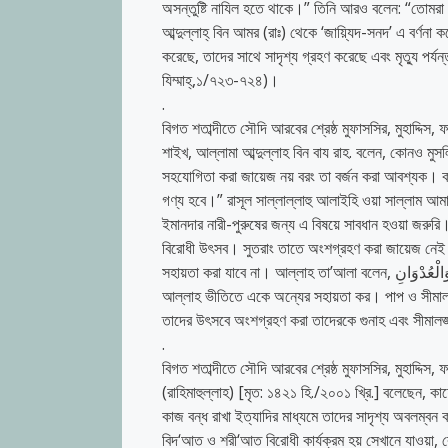
অসন্তুষ্টি নাযিল হতে থাকে।” তিনি আরও বলেন: “তোমরা 
আব্দুল্লাহ্‌ বিন আমর (রাঃ) থেকে ‘জায়্যিদ-সনদ’ এ বর্ণন
করেছে, তাদের সাথে সাদৃশ্য গ্রহণ করেছে এবং মৃত্যু পর্
যিম্মাহ্‌,১/৭২৩-৭২৪)।
.
বিগত শতাব্দীতে সৌদি আরবের শ্রেষ্ঠ মুফাসসির, মুহাদ্দিস,
শাইখ, আল্লামা আব্দুল্লাহ বিন বায রাহ. বলেন, কোনও মুসল
সহযোগিতা করা জায়েজ নয় বরং তা বর্জন করা আবশ্যক। ক
গণ্য হবে।” রাসূল সাল্লাল্লাহু আলাইহি ওয়া সাল্লাম আম
ইমানদার নারী-পুরুষের জন্য এ বিষয়ে সাবধান হওয়া জর
বিরোধী উৎসব। সুতরাং তাতে অংশগ্রহণ করা জায়েজ নেই এ
সহায়তা করা যাবে না। আল্লাহ তা’আলা বলেন, وَتَعَاوَنُوا عَلَى الْبِرِّ وَالتَّقْوَىٰ ۖ وَلَا تَعَاوَنُوا عَلَى الْإِثْمِ وَالْعُدْوَانِ “আর তোমরা সৎকর্ম ও
আল্লাহ ভীতিতে একে অন্যের সহায়তা কর। পাপ ও সীমালঙ
তাদের উৎসবে অংশগ্রহণ করা তাদেরকে গুনাহ এবং সীমাল
.
বিগত শতাব্দীতে সৌদি আরবের শ্রেষ্ঠ মুফাসসির, মুহাদ্দিস,
(রাহিমাহুল্লাহ) [মৃত: ১৪২১ হি./২০০১ খ্রি.] বলেছেন, কাফ
কাজ বন্ধ রাখা ইত্যাদির মাধ্যমে তাদের সাদৃশ্য অবলম্
বিদ‘আত ও শরী‘আত বিরোধী কার্যক্রম হয় সেখানে যাওয়া,