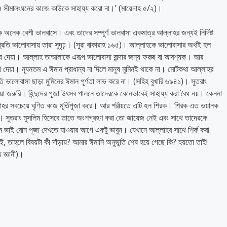
 সীমালংঘনের কাজে কাউকে সাহায্য করো না।’ (মায়েদাহ ৫/২)।
অনেক বেশী ভালবাসে। এবং তাদের সম্পূর্ণ ভালবাসা একমাত্র আল্লাহর জন্যই নির্দিষ্ট
রতি ভালোবাসায় তারা সুদৃঢ়। (সুরা বাকারাহ ১৬৫)। আল্লাহকে ভালোবাসার অর্থই হল
রাধান্য দেয়া। আল্লাহ তাআলাকে এরূপ ভালোবাসা বান্দার জন্য ফরজ বা আবশ্যক। আর
্য দেয়া। ন্যূনতম এ ঈমান প্রাধান্য না দিলে মানুষ মুমিনই থাকে না। মোটকথা আল্লাহর
ি ভালোবাসা ছাড়া মুমিনের ঈমান পূর্ণতা লাভ করে না। (সহিহ বুখারি ৬৯৪১)। সুতরাং
ওয়া জরুরি। হিন্দুদের পূজা উৎসব পালনে তাদেরকে কোনভাবেই সাহায্য করা বৈধ নয়। কেননা
 আল্লাহর সবচেয়ে ঘৃণিত কাজ মূর্তিপূজা করে। আর শরীয়তে এটি হল শিরক। শিরক এত ভয়ানক
। সুতরাং মুসলিম হিসেবে তাতে অংশগ্রহণ করা তো জায়েজ নেই এবং সাথে তাদেরকে
ম ভাই বোন পূজা দেখতে যাওয়ার আগে একটু ভাবুন। যেখানে আল্লাহর সাথে শির্ক করা
ই, তাহলে বিষয়টা কী দাঁড়ায়? আমার ঈমানি অনুভূতি শেষ হয়ে গেছে কি? হয়তো তাই!
জ্ঞানী)।