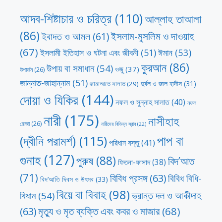
আদব-শিষ্টাচার ও চরিত্র
(110)
আল্লাহ তাআলা
(86)
ইসলাম-মুসলিম ও দাওয়াহ
ইবাদত ও আমল
(61)
(67)
ঈমান
(53)
ইসলামী ইতিহাস ও ঘটনা এবং জীবনী
(51)
কুরআন
(86)
উপায় বা সমাধান
(54)
ওজু
(37)
উপার্জন
(26)
জান্নাত-জাহান্নাম
(51)
দুর্বল ও জাল হাদীস
(31)
জামাআতে সালাত
(29)
দোয়া ও যিকির
(144)
নফল ও সুন্নাহ সালাত
(40)
নফল
নারী
(175)
নাসীহাহ
রোজা
(26)
নারীদের বিভিন্ন স্রাব
(22)
পাপ বা
(দ্বীনি পরামর্শ)
(115)
পরিধান বস্তু
(41)
গুনাহ
(127)
পুরুষ
(88)
বিদ’আত
ফিতনা-ফাসাদ
(38)
(71)
বিবিধ প্রসঙ্গ
(63)
বিবিধ বিধি-
বিদ’আতি দিবস ও উৎসব
(33)
বিয়ে বা বিবাহ
(98)
ভ্রান্ত দল ও আকীদাহ
বিধান
(54)
মৃত্যু ও মৃত ব্যক্তি এবং কবর ও মাজার
(68)
(63)