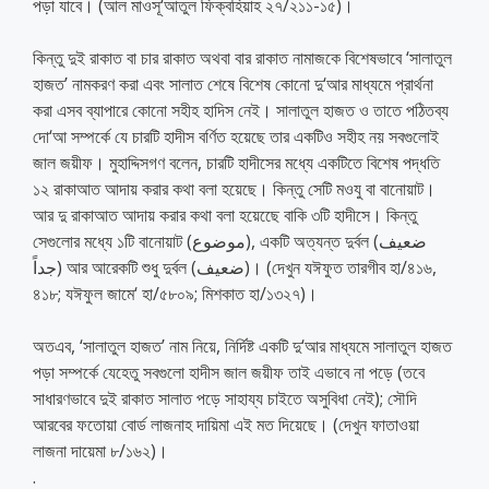
পড়া যাবে। (আল মাওসূ‘আতুল ফিক্বহিয়াহ ২৭/২১১-১৫)।
কিন্তু দুই রাকাত বা চার রাকাত অথবা বার রাকাত নামাজকে বিশেষভাবে ‘সালাতুল
হাজত’ নামকরণ করা এবং সালাত শেষে বিশেষ কোনো দু‘আর মাধ্যমে প্রার্থনা
করা এসব ব্যাপারে কোনো সহীহ হাদিস নেই। সালাতুল হাজত ও তাতে পঠিতব্য
দো‘আ সম্পর্কে যে চারটি হাদীস বর্ণিত হয়েছে তার একটিও সহীহ নয় সবগুলোই
জাল জয়ীফ। মুহাদ্দিসগণ বলেন, চারটি হাদীসের মধ্যে একটিতে বিশেষ পদ্ধতি
১২ রাকাআত আদায় করার কথা বলা হয়েছে। কিন্তু সেটি মওযু বা বানোয়াট।
আর দু রাকাআত আদায় করার কথা বলা হয়েছেে বাকি ৩টি হাদীসে। কিন্তু
সেগুলোর মধ্যে ১টি বানোয়াট (موضوع), একটি অত্যন্ত দুর্বল (ضعيف
جداً) আর আরেকটি শুধু দুর্বল (ضعيف)। (দেখুন যঈফুত তারগীব হা/৪১৬,
৪১৮; যঈফুল জামে‘ হা/৫৮০৯; মিশকাত হা/১৩২৭)।
অতএব, ‘সালাতুল হাজত’ নাম নিয়ে, নির্দিষ্ট একটি দু‘আর মাধ্যমে সালাতুল হাজত
পড়া সম্পর্কে যেহেতু সবগুলো হাদীস জাল জয়ীফ তাই এভাবে না পড়ে (তবে
সাধারণভাবে দুই রাকাত সালাত পড়ে সাহায্য চাইতে অসুবিধা নেই); সৌদি
আরবের ফতোয়া বোর্ড লাজনাহ দায়িমা এই মত দিয়েছে। (দেখুন ফাতাওয়া
লাজনা দায়েমা ৮/১৬২)।
.