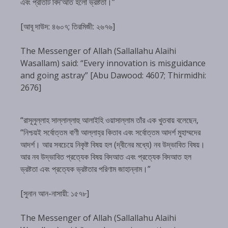
এবং প্রতিটি বিদ‘আত হলো ভ্রষ্টতা।”
[আবূ দাউদ: ৪৬০৭; তিরমিজী: ২৬৭৬]
The Messenger of Allah (Sallallahu Alaihi
Wasallam) said: “Every innovation is misguidance
and going astray” [Abu Dawood: 4607; Thirmidhi:
2676]
“রাসূলুল্লাহ সাল্লাল্লাহু আলাইহি ওয়াসাল্লাম তাঁর এক খুতবায় বলেছেন,
“নিশ্চয়ই সর্বোত্তম বাণী আল্লাহ্‌র কিতাব এবং সর্বোত্তম আদর্শ মুহাম্মদের
আদর্শ। আর সবচেয়ে নিকৃষ্ট বিষয় হল (দ্বীনের মধ্যে) নব উদ্ভাবিত বিষয়।
আর নব উদ্ভাবিত প্রত্যেক বিষয় বিদআত এবং প্রত্যেক বিদআত হল
ভ্রষ্টতা এবং প্রত্যেক ভ্রষ্টতার পরিণাম জাহান্নাম।”
[সুনান আন-নাসায়ী: ১৫৭৮]
The Messenger of Allah (Sallallahu Alaihi