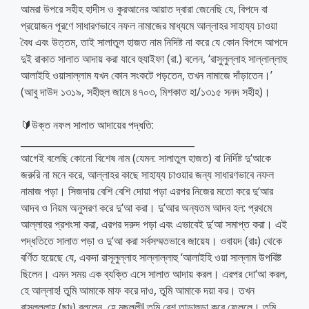
আমরা উপরে সহীহ হাদীস ও কুরআনের আয়াত দ্বারা জেনেছি যে, বিপদে বা
প্রয়োজন পূরণে সাধারণভাবে নফল নামাজের মাধ্যমে আল্লাহর সাহায্য চাওয়া
বৈধ এবং উত্তম, তাই সালাতুল হাজত নাম নিদিষ্ট না করে যে কোন বিপদে আপদে
দুই রাকাত সালাত আদায় করা যাবে হুযাইফা (রা.) বলেন, ‘রাসুলুল্লাহ সাল্লাল্লাহু
আলাইহি ওয়াসাল্লাম যখন কোন সংকটে পড়তেন, তখন নামাজে দাঁড়াতেন।’
(আবু দাউদ ১৩১৯, সহীহুল জামে ৪৭০৩, মিশকাত হা/১৩১৫ সনদ সহীহ)।
🔰উক্ত নফল সালাত আদায়ের পদ্ধতি:
____________________________________
আগেই বলেছি কোনো বিশেষ নাম (যেমন: সালাতুল হাজত) বা নির্দিষ্ট দু‘আকে
জরুরি না মনে করে, আল্লাহর কাছে সাহায্য চাওয়ার জন্য সাধারণভাবে নফল
নামাজ পড়া। সিজদায় বেশি বেশি দোয়া পড়া এরপর নিজের মতো করে দু‘আর
আদব ও নিয়ম অনুসরণ করে দু‘আ করা। দু‘আর অন্যতম আদব হল: প্রথমে
আল্লাহর প্রশংসা করা, এরপর দরুদ পড়া এবং এভাবেই দু‘আ সমাপ্ত করা। এই
পদ্ধতিতে সালাত পড়া ও দু‘আ করা সর্বসম্মতভাবে জায়েয। ওবায়দ (রাঃ) থেকে
বর্ণিত হয়েছে যে, একদা রাসূলুল্লাহ সাল্লাল্লাহু ‘আলাইহি ওয়া সাল্লাম উপবিষ্ট
ছিলেন। এমন সময় এক ব্যক্তি এসে সালাত আদায় করল। এরপর দো‘আ করল,
হে আল্লাহ! তুমি আমাকে মাফ করে দাও, তুমি আমাকে দয়া কর। তখন
রাসূলুল্লাহ (ছাঃ) বললেন, হে মুছল্লী! তুমি বেশ তাড়াহুড়া করে ফেললে। তুমি