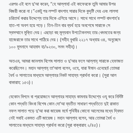
এরপর এই বলে দু‘আ করেন, ‘‘হে আল্লাহ! এই কাফেরকে তুমি আমার উপর
বিজয়ী করো না।’’একটু পর লম্পট বাদশাহ সারার দিকে কুদৃষ্টি দেয় এবং লালসা
চরিতার্থ করার উদ্দেশ্যে তার দিকে এগিয়ে আসে। সাথে সাথে লম্পট বাদশাহ’র
হাত-পা অবশ হয়ে পড়ে। তিন-তিন বার ব্যর্থ হয়ে অবশেষে সারাকে সে
স্বসম্মানে মুক্তি দেয়। এছাড়া বহু মূল্যবান উপঢৌকনসহ তার খেদমতের জন্য
হাজেরাকে তার সাথে পাঠিয়ে দেয়। (সহীহ বুখারি ২২১৭ অধ্যায় ৩৪, অনুচ্ছেদ
১০০ মুসনাদে আহমাদ হা/৯২৩০, সনদ সহীহ)।
অতএব, আমরা জানলাম বিশেষ সালাত ও দু‘আর ফলে আল্লাহ্ সারাকে হেফাজত
করেছিলেন। মহান আল্লাহ্ তা‘আলা বলেন, ওহে, যারা ঈমান এনেছো! তোমরা
ধৈর্য ও সালাতের মাধ্যমে আল্লাহর নিকট সাহায্য প্রার্থনা করো। (সুরা আল
বাকারাহ: ১৫৩)।
যেকোন বিপদে বা প্রয়োজনে আল্লাহর সাহায্য কামনার উদ্দেশ্যে ওযূ করে নির্দিষ্ট
কোন পদ্ধতি কিংবা বিশেষ কোন দো‘আ ব্যতীত সাধারণ পদ্ধতিতে দুই রাকাত
নফল সালাত পড়ে দু‘আ করা জায়েজ মর্মে পৃথিবীর কোনো আলেমের মধ্যে দ্বিমত
নেই সবাই একমত এটি জায়েজ। মহান আল্লাহ বলেন, আর তোমরা ধৈর্য ও
সালাতের মাধ্যমে সাহায্য প্রার্থনা করো (সূরা বাক্বারাহ ২/৪৫)।