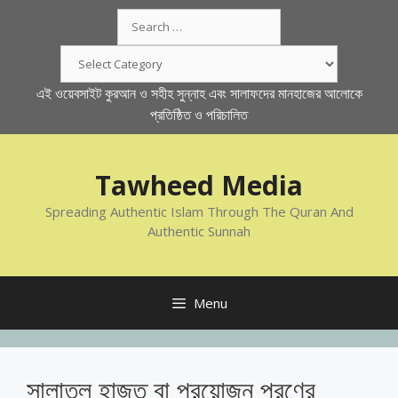
Skip
Search
to
for:
content
Categories
এই ওয়েবসাইট কুরআন ও সহীহ সুন্নাহ এবং সালাফদের মানহাজের আলোকে
প্রতিষ্ঠিত ও পরিচালিত
Tawheed Media
Spreading Authentic Islam Through The Quran And
Authentic Sunnah
Menu
সালাতুল হাজত বা প্রয়োজন পূরণের