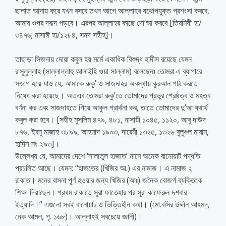
ছালাত আদায় করে যখন বসবে তখন আগে আল্লাহর যথোপযুক্ত প্রশংসা করবে,
আমার ওপর দরূদ পড়বে। এরপর আল্লাহর কাছে দো‘আ করবে [তিরমিযী হা/
৩৪৭৬; নাসাঈ হা/১২৮৪, সনদ সহীহ]।
তাছাড়া সিজদায় দোয়া কবুল হয় মর্মে একাধিক বিশুদ্ধ হাদীস রয়েছে যেমন
রাসূলুল্লাহ (সাল্লাল্লাহু আলাইহি ওয়া সাল্লাম) বলেছেনঃ তোমরা এ ব্যাপারে
সজাগ হয়ে যাও যে, আমাকে রুকূ’ ও সাজদাহর অবস্থায় কুরআন পাঠ করতে
নিষেধ করা হয়েছে। অতএব তোমরা রুকু’তে তোমাদের প্রভুর শ্রেষ্ঠত্ব ও মহত্ব
বর্ণনা কর এবং সাজদাহতে গিয়ে আকুল প্রার্থনা কর, তাতে তোমাদের দু’আ যথার্থ
কবুল করা হবে। [সহীহ মুসলিম ৪৭৯, ৪৮১, নাসায়ী ১০৪৫, ১১২০, আবু দাউদ
৮৭৬, ইবনু মাজাহ ৩৮৯৯, আহমাদ ১৯০৩, দারেমী ১৩২৫, ১৩২৬ বুলুগুল মারাম,
হাদিস নং ২৯৩]।
উল্লেখ্য যে, আমাদের দেশে ‘সালাতুল হাজাত’ নামে অনেক বানোয়াট পদ্ধতি
প্রচলিত আছে। যেমন: ‘‘হাজতের (খিজির আ.) এর নামাজ। এ নামাজ ২
রাকাত। মনের বাসনা পূর্ণ হওয়ার জন্য খিজির (আঃ) জনৈক বোজর্গ ব্যক্তিকে
শিক্ষা দিয়াছেন। প্রথম রাকাতে সূরা ফাতেহার পর সূরা কাফেরুন দশবার
ইত্যাদি।’’ এগুলো সবই বানোয়াট ও ভিত্তিহীন কথা। (মো.বসির উদ্দীন আহমদ,
নেক আমল, পৃ. ১৬৮)। আল্লাহই সবচেয়ে জ্ঞানী)।