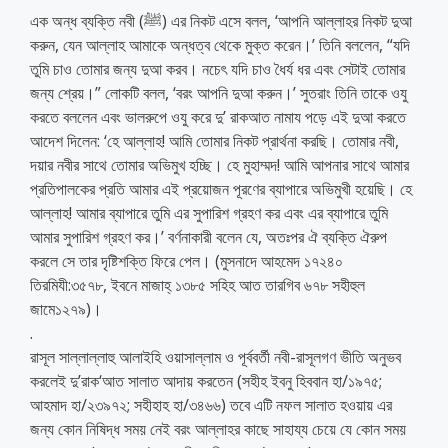
এক অন্ধ ব্যক্তি নবী (ﷺ) এর নিকট এসে বলল, ‘আপনি আল্লাহর নিকট দুআ
করুন, যেন আল্লাহ আমাকে অন্ধত্ব থেকে মুক্ত করেন।’ তিনি বললেন, “যদি
তুমি চাও তোমার জন্য দুআ করব। নচেৎ যদি চাও ধৈর্য ধর এবং সেটাই তোমার
জন্য শ্রেয়।” লোকটি বলল, ‘বরং আপনি দুআ করুন।’ সুতরাং তিনি তাকে ওযু
করতে বললেন এবং ভালরুপে ওযু করে দু’ রাকআত নামায পড়ে এই দুআ করতে
আদেশ দিলেন: ‘হে আল্লাহ! আমি তোমার নিকট প্রার্থনা করছি। তোমার নবী,
দয়ার নবীর সাথে তোমার অভিমুখ হচ্ছি। হে মুহাম্মদ! আমি আপনার সাথে আমার
প্রতিপালকের প্রতি আমার এই প্রয়োজন পূরণের ব্যাপারে অভিমুখী হয়েছি। হে
আল্লাহ! আমার ব্যাপারে তুমি এর সুপারিশ গ্রহণ কর এবং এর ব্যাপারে তুমি
আমার সুপারিশ গ্রহণ কর।’ বর্ণনাকারী বলেন যে, অতঃপর ঐ ব্যক্তি ঐরুপ
করলে সে তার দৃষ্টিশক্তি ফিরে পেল। (মুসনাদে আহমেদ ১৭২৪০
তিরমিযী:৩৫৭৮, ইবনে মাজাহ্‌ ১৩৮৫ সহিহ আত তারগিব ৬৭৮ সহীহুল
জামে১২৭৯)।
.
রাসূল সাল্লাল্লাহু আলাইহি ওয়াসাল্লাম ও পূর্ববর্তী নবী-রাসূলগণ ভীতি অনুভব
করলেই দু’রাক‘আত সালাত আদায় করতেন (সহীহ ইবনু হিববান হা/১৯৭৫;
আহমাদ হা/২৩৯৭২; সহীহাহ হা/৩৪৬৬) তবে এটি নফল সালাত হওয়ায় এর
জন্য কোন নিষিদ্ধ সময় নেই বরং আল্লাহর কাছে সাহায্য চেয়ে যে কোন সময়