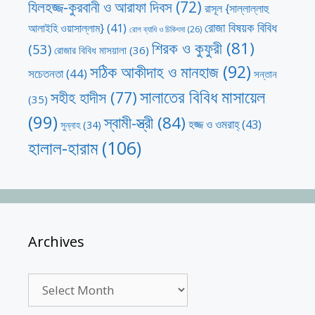
যিলহজ্জ-কুরবানী ও আরাফা দিবস
(72)
রাসূল {সাল্লাল্লাহু
রোজা বিষয়ক বিবিধ
আলাইহি ওয়াসাল্লাম}
(41)
রোগ ব্যাধি ও চিকিৎসা
(26)
শিরক ও কুফুরী
(81)
(53)
রোজার বিবিধ মাসয়ালা
(36)
সঠিক আকীদাহ ও মানহাজ
(92)
সচেতনতা
(44)
সন্তান
সালাতের বিবিধ মাসায়েল
সহীহ হাদীস
(77)
(35)
(99)
স্বামী-স্ত্রী
(84)
হজ্জ ও ওমরাহ্‌
(43)
সুন্নাহ
(34)
হালাল-হারাম
(106)
Archives
Archives