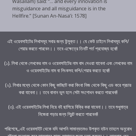
Wasallam) said: “… and every innovation is
misguidance and all misguidance is in the
Hellfire.” [Sunan An-Nasa’i: 1578]
এই ওয়েবসাইটের লিখাসমূহ সবার জন্য উন্মুক্ত।। যে কেউ চাইলে লিখাসমূহ কপি/
শেয়ার করতে পারবেন।। তবে এক্ষেত্রে তিনটি শর্ত প্রযোজ্য হবে!!
(১). লিখা থেকে লেখকের নাম ও ওয়েবসাইটের নাম বাদ দেওয়া যাবেনা এবং লেখকের নাম
ও ওয়েবসাইটের নাম বা লিংকসহ কপি/শেয়ার করতে হবে!!
(২). লিখার মধ্যে থেকে কোন কিছু কাটছাট করা কিংবা নিজ থেকে কিছু এড করে প্রচার
করা যাবেনা।। তবে বানান ভুল হলে সেটা সংশোধন করতে পারবেন!!
(৩). এই ওয়েবসাইটের লিখা নিয়ে বই ছাপিয়ে বিক্রি করা যাবেনা।। তবে শুধুমাত্র
নিজেরা পড়ার জন্য প্রিন্ট করতে পারবেন!!
পরিশেষে,,এই ওয়েবসাইট থেকে যদি আপনি সামান্যতমও উপকৃত হউন তাহলে অনুরোধ
রইলো অনুগ্রহ করে আল্লাহর কাছে আমাদের জন্য দুআ করবেন।। আল্লাহ যেন