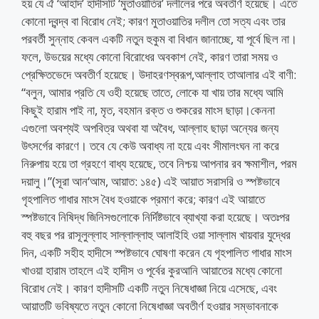
হয় যে ঐ ‘আহাদ’ হাদীসটি ‘মুতাওয়াতির’ দলীলের পরে অবতীর্ণ হয়েছে। এতে
কোনো দ্বন্দ্ব বা বিরোধ নেই; কারণ মুতাওয়াতির দলীল তো সত্য এবং তার
পরবর্তী সুন্নাহ কেবল একটি নতুন হুকুম বা বিধান জানাচ্ছে, যা পূর্বে ছিল না।
ফলে, উভয়ের মধ্যে কোনো বিরোধের অবকাশ নেই, কারণ তারা সময় ও
প্রেক্ষিতভেদে অবতীর্ণ হয়েছে। উদাহরণস্বরূপ,আল্লাহ তাআলার এই বাণী:
“বলুন, আমার প্রতি যে ওহী হয়েছে তাতে, লোকে যা খায় তার মধ্যে আমি
কিছুই হারাম পাই না, মৃত, বহমান রক্ত ও শুকরের মাংস ছাড়া।কেননা
এগুলো অবশ্যই অপবিত্র অথবা যা অবৈধ, আল্লাহ ছাড়া অন্যের জন্য
উৎসর্গের কারণে। তবে যে কেউ অবাধ্য না হয়ে এবং সীমালংঘন না করে
নিরুপায় হয়ে তা গ্রহণে বাধ্য হয়েছে, তবে নিশ্চয় আপনার রব ক্ষমাশীল, পরম
দয়ালু।”(সূরা আন‘আম, আয়াত: ১৪৫) এই আয়াত সরাসরি ও স্পষ্টভাবে
গৃহপালিত গাধার মাংস বৈধ হওয়াকে প্রমাণ করে; কারণ এই আয়াতে
স্পষ্টভাবে নিষিদ্ধ জিনিসগুলোকে নির্দিষ্টভাবে ব্যাখ্যা করা হয়েছে। অতঃপর
বহু বছর পর রাসূলুল্লাহ সাল্লাল্লাহু আলাইহি ওয়া সাল্লাম খায়বার যুদ্ধের
দিন, একটি সহীহ হাদীসে স্পষ্টভাবে ঘোষণা করেন যে গৃহপালিত গাধার মাংস
খাওয়া হারাম তাহলে এই হাদীস ও পূর্বের কুরআনি আয়াতের মধ্যে কোনো
বিরোধ নেই। কারণ হাদীসটি একটি নতুন নিষেধাজ্ঞা নিয়ে এসেছে, এবং
আয়াতটি ভবিষ্যতে নতুন কোনো নিষেধাজ্ঞা অবতীর্ণ হওয়ার সম্ভাবনাকে