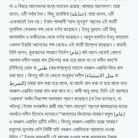
না এ বিষয়ে আলেমদের মধ্যে মতভেদ রয়েছে: জামহুর আলেমগণ: তারা
বলেন, এটি সর্বদা বৈধ। কিছু হানাবিলা (حنابلة): তারা বলেন, এটি
একেবারেই বৈধ নয়। ইমাম গাযযালী ‘আল-মুনখুল’ গ্রন্থে এই মতটি
মুতাযিলা ফেরকার পক্ষ থেকে বর্ণনা করেছেন। ইবনু বুরহান এটি কিছু
কালামবিদ ও ফকীহদের থেকে বর্ণনা করেছেন। আবুল হুসাইন ইবনু কাত্তান
একদল ইরাকি আলেমের পক্ষ থেকেও এই মতটি উল্লেখ করেছেন। কারখী:
তিনি বলেন, কুরআনের সাধারণ নির্দেশ (عام) যদি আগে থেকেই কোনো
আলাদা দলীল দ্বারা খাস (বিশেষ) করা হয়ে থাকে তা সে দলীল কাত’ঈ
(নিশ্চিত) হোক বা ظني (ধারণাপ্রসূত) তাহলে খবরুল-ওয়াহিদ দিয়ে খাস
করা যাবে। কিন্তু যদি তা কোনো সংযুক্ত দলীল (مثل الاستثناء বা
الشرط) দ্বারা খাস করা হয়ে থাকে, বা আদৌ খাস করা না হয়ে থাকে তবে
খবরুল-ওয়াহিদ দ্বারা খাস করা যাবে না। কাযী আবু বকর: তিনি এই ব্যাপারে
‘ওয়াকফ’ অর্থাৎ নিরপেক্ষ অবস্থান গ্রহণ করেছেন (না বৈধ বলেছেন, না
অবৈধ)।ইমাম ফখরুদ্দিন রাজী তার ‘আল-মাহসূল’ গ্রন্থে জামহুরদের মতের
সমর্থনে দলীল হিসেবে বলেছেন:”আল্লাহর কিতাবের সাধারণ হুকুম (عام)
ও খবরুল-ওয়াহিদ দুটিই দলীল। কিন্তু খবরুল-ওয়াহিদ হচ্ছে সাধারণ
হুকুমের তুলনায় বেশি নির্দিষ্ট তাই খবরুল-ওয়াহিদকে প্রাধান্য দেওয়া
উচিত।” ইবনুস সামআনী এই জায়েজ হওয়ার পক্ষে সাহাবাদের ইজমা