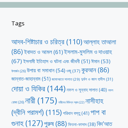
Tags
আদব-শিষ্টাচার ও চরিত্র
(110)
আল্লাহ তাআলা
(86)
ইসলাম-মুসলিম ও দাওয়াহ
ইবাদত ও আমল
(61)
(67)
ঈমান
(53)
ইসলামী ইতিহাস ও ঘটনা এবং জীবনী
(51)
কুরআন
(86)
উপায় বা সমাধান
(54)
ওজু
(37)
উপার্জন
(26)
জান্নাত-জাহান্নাম
(51)
দুর্বল ও জাল হাদীস
(31)
জামাআতে সালাত
(29)
দোয়া ও যিকির
(144)
নফল ও সুন্নাহ সালাত
(40)
নফল
নারী
(175)
নাসীহাহ
রোজা
(26)
নারীদের বিভিন্ন স্রাব
(22)
পাপ বা
(দ্বীনি পরামর্শ)
(115)
পরিধান বস্তু
(41)
গুনাহ
(127)
পুরুষ
(88)
বিদ’আত
ফিতনা-ফাসাদ
(38)