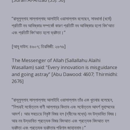
“রাসূলুল্লাহ সাল্লাল্লাহু আলাইহি ওয়াসাল্লাম বলেছেন, সাবধান! (ধর্মে)
প্রতিটি নব আবিষ্কার সম্পর্কে! কারণ প্রতিটি নব আবিষ্কার হলো বিদ‘আত
এবং প্রতিটি বিদ‘আত হলো ভ্রষ্টতা।”
[আবূ দাউদ: ৪৬০৭; তিরমিজী: ২৬৭৬]
The Messenger of Allah (Sallallahu Alaihi
Wasallam) said: “Every innovation is misguidance
and going astray” [Abu Dawood: 4607; Thirmidhi:
2676]
“রাসূলুল্লাহ সাল্লাল্লাহু আলাইহি ওয়াসাল্লাম তাঁর এক খুতবায় বলেছেন,
“নিশ্চয়ই সর্বোত্তম বাণী আল্লাহ্‌র কিতাব এবং সর্বোত্তম আদর্শ মুহাম্মদের
আদর্শ। আর সবচেয়ে নিকৃষ্ট বিষয় হল (দ্বীনের মধ্যে) নব উদ্ভাবিত বিষয়।
আর নব উদ্ভাবিত প্রত্যেক বিষয় বিদআত এবং প্রত্যেক বিদআত হল
ভ্রষ্টতা এবং প্রত্যেক ভ্রষ্টতার পরিণাম জাহান্নাম।”