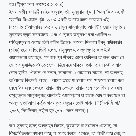
হয়।”(সূরা আন-নাজম: ৫৩: ৩-৪)
ইমাম খতীব বাগদাদী (রহিমাহুল্লাহ) তাঁর মূল্যবান গ্রন্থ “আল কিফায়াহ ফী
‘ইলমির-রিওয়ায়াহ পৃষ্ঠা: ২৩-এ একটি অধ্যায় রচনা করেছেন এই
শিরোনামে:“আল্লাহর কিতাব ও রাসূল সাল্লাল্লাহু আলাইহি ওয়া সাল্লামের
সুন্নাহর হুকুম সমমর্যাদার, এবং এ দুটোর অনুসরণ করা ওয়াজিব ও
দায়িত্বস্বরূপ এরপর তিনি হাদীস উল্লেখ করেন: মিকদাম ইবনু মাদীকারিব
(রাযিঃ) হতে বর্ণিত, তিনি বলেন, রাসূলুল্লাহ সাল্লাল্লাহু আলাইহি
ওয়াসাল্লাম বলেছেনঃ সাবধান! খুব শীঘ্রই এমন ব্যক্তির আগমন ঘটবে যে,
সে তার সুসজ্জিত গদিতে হেলান দিয়ে বসে থাকবে, তখন তার নিকট আমার
কোন হাদীস পৌছলে সে বলবে, আমাদের ও তোমাদের সামনে তো আল্লাহ
তা’আলার কিতাবই আছে। আমরা তাতে যা হালাল পাব সেগুলো হালাল বলে
মেনে নিব এবং যেগুলো হারাম পাব সেগুলো হারাম বলে মনে নিব। সাবধান
রাসূলুল্লাহ সাল্লাল্লাহু আলাইহি ওয়াসাল্লাম যা হারাম ঘোষণা করেছেন তা
আল্লাহ তা’আলা কর্তৃক হারামকৃত বস্তুর মতোই হারাম।” (তিরমিযী হা/
২৬৬৪; সিলসিলাহ সহীহা হা/২৮৭০ সনদ হাসান)।
.
আর সুন্নাহ হচ্ছে আল্লাহর কিতাব, কুরআনে যা সংক্ষেপে এসেছে, তা
বিস্তারিতভাবে ব্যাখ্যা করে; যা সাধারণভাবে এসেছে, তা নির্দিষ্ট করে দেয়; যা