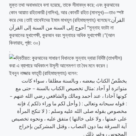
মুক্ত তথা অবাধভাবে বলা হয়েছে, তাকে সীমাবদ্ধ করে; এবং কুরআনের
কোন আয়াত রহিতকারী (নাসিখ), আর কোনটি রহিত (মানসুখ)—তাও স্পষ্ট
করে দেয়।তাই তাবেঈদের ইমাম মাখহূল (রহিমাহুল্লাহ) বলেছেন:القرآن
أحوج إلى السنة من السنة إلى القرآن “সুন্নাহ যতটা না
কুরআনের মুখাপেক্ষী, কুরআন বরং সুন্নাহর অধিক মুখাপেক্ষী।”(আল
কিফায়াহ, পৃষ্ঠা: ৩০)
.
দ্বিতীয়ত: কুরআনের সাধারণ বিধানকে সুন্নাহ দ্বারা নির্দিষ্ট (তাখসীস)
করা এ ব্যাপারে অধিকাংশ উসূলী আলেমগণ তা বৈধ মনে করেন।
ইবনুন নাজ্জার ফাতূহী (রাহিমাহুল্লাহ) বলেন:
يخصَّصُ الكتابُ ببعضه ، وبالسنة مطلقا ، سواء كانت
متواترة أو آحاد :مثال تخصيص الكتاب بالسنة – حتى مع
كونها آحادا ، عند أحمد ومالك والشافعي رضي الله عنهم –
: قوله سبحانه وتعالى : ( وأحل لكم ما وراء ذلكم )، فإنه
مخصوص بقوله صلى الله عليه وسلم : ( لا تنكح المرأة
على عمتها ، ولا على خالتها ) متفق عليه ، ونحوه تخصيص
آية السرقة بما دون النصاب ، وقتل المشركين بإخراج
المجوس ، وغير ذلك .