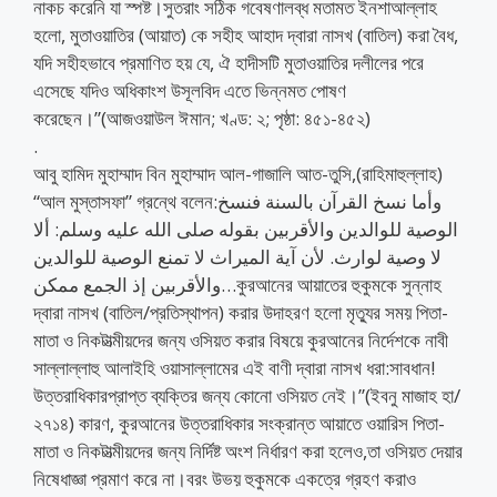
নাকচ করেনি যা স্পষ্ট।সুতরাং সঠিক গবেষণালব্ধ মতামত ইনশাআল্লাহ
হলো, মুতাওয়াতির (আয়াত) কে সহীহ আহাদ দ্বারা নাসখ (বাতিল) করা বৈধ,
যদি সহীহভাবে প্রমাণিত হয় যে, ঐ হাদীসটি মুতাওয়াতির দলীলের পরে
এসেছে যদিও অধিকাংশ উসূলবিদ এতে ভিন্নমত পোষণ
করেছেন।”(আজওয়াউল ঈমান; খণ্ড: ২; পৃষ্ঠা: ৪৫১-৪৫২)
.
আবু হামিদ মুহাম্মাদ বিন মুহাম্মাদ আল-গাজালি আত-তুসি,(রাহিমাহুল্লাহ)
“আল মুস্তাসফা” গ্রন্থে বলেন:وأما نسخ القرآن بالسنة فنسخ
الوصية للوالدين والأقربين بقوله صلى الله عليه وسلم: ألا
لا وصية لوارث. لأن آية الميراث لا تمنع الوصية للوالدين
والأقربين إذ الجمع ممكن…কুরআনের আয়াতের হুকুমকে সুন্নাহ
দ্বারা নাসখ (বাতিল/প্রতিস্থাপন) করার উদাহরণ হলো মৃত্যুর সময় পিতা-
মাতা ও নিকটাত্মীয়দের জন্য ওসিয়ত করার বিষয়ে কুরআনের নির্দেশকে নাবী
সাল্লাল্লাহু আলাইহি ওয়াসাল্লামের এই বাণী দ্বারা নাসখ ধরা:সাবধান!
উত্তরাধিকারপ্রাপ্ত ব্যক্তির জন্য কোনো ওসিয়ত নেই।”(ইবনু মাজাহ হা/
২৭১৪) কারণ, কুরআনের উত্তরাধিকার সংক্রান্ত আয়াতে ওয়ারিস পিতা-
মাতা ও নিকটাত্মীয়দের জন্য নির্দিষ্ট অংশ নির্ধারণ করা হলেও,তা ওসিয়ত দেয়ার
নিষেধাজ্ঞা প্রমাণ করে না।বরং উভয় হুকুমকে একত্রে গ্রহণ করাও