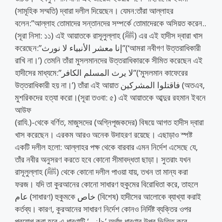
(সামূহিক সম্মতি) দ্বারা দলীল দিয়েছেন। যেমন:তাঁরা আল্লাহর
বলেন:”আল্লাহ তোমাদের সন্তানদের সম্পর্কে তোমাদেরকে অসিয়ত করেন..
(সূরা নিসা: ১১) এই আয়াতকে রাসূলুল্লাহ (ﷺ) এর এই হাদীস দ্বারা খাস
করেছেন:”إنا معشر الأنبياء لا نورث”(‘আমরা নবীগণ উত্তরাধিকারী
রাখি না।’) তেমনি তাঁরা মুসলমানদের উত্তরাধিকারকে সীমিত করেছেন এই
হাদীসের মাধ্যমে:”لا يرث المسلم الكافر”(‘মুসলমান কাফেরের
উত্তরাধিকারী হয় না।’) তাঁরা এই আয়াত فاقتلوا المشركين (অতএব,
মুশরিকদের হত্যা করো।(সূরা তওবা: ৫) এই আয়াতকে আব্দুর রহমান ইবনে
আউফ
(রাযি.)-থেকে বর্ণিত, মাজুসদের (অগ্নিপূজকদের) বিষয়ে আগত হাদীস দ্বারা
খাস করেছেন। এরকম আরও অনেক উদাহরণ রয়েছে। এছাড়াও স্পষ্ট
একটি দলীল হলো: আল্লাহর পক্ষ থেকে বারবার এমন নির্দেশ এসেছে যে,
তাঁর নবীর অনুসরণ করতে হবে কোনো সীমাবদ্ধতা ছাড়া। সুতরাং যখন
রাসূলুল্লাহ (ﷺ) থেকে কোনো দলীল পাওয়া যায়, তখন তা মান্য করা
ফরজ। যদি তা কুরআনের কোনো সাধারণ হুকুমের বিরোধিতা করে, তাহলে
عام (সাধারণ) হুকুমকে خاص (বিশেষ) হাদীসের আলোকে ব্যাখ্যা করাই
কর্তব্য। কারণ, কুরআনের সাধারণ নির্দেশ কোনও নির্দিষ্ট ব্যক্তির ওপর
প্রয়োগ করা হবে এ ধারণাটি ‘ظني’ অর্থাৎ ধারণার উপর ভিত্তি করে,