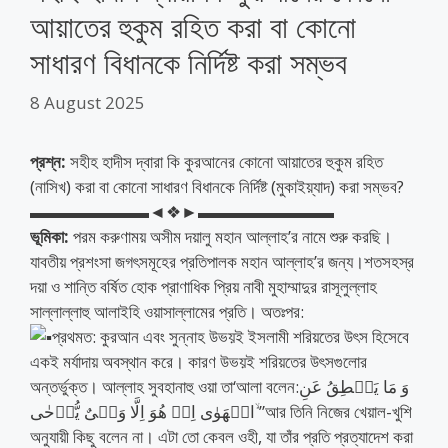
আয়াতের হুকুম রহিত করা বা কোনো
সাধারণ বিধানকে নির্দিষ্ট করা সম্ভব
8 August 2025
প্রশ্ন:
সহীহ হাদীস দ্বারা কি কুরআনের কোনো আয়াতের হুকুম রহিত
(নাসিখ) করা বা কোনো সাধারণ বিধানকে নির্দিষ্ট (মুকাইয়্যাদ) করা সম্ভব?
▬▬▬▬▬▬▬◄❖►▬▬▬▬▬▬▬▬
ভূমিকা:
পরম করুণাময় অসীম দয়ালু মহান আল্লাহ’র নামে শুরু করছি।
যাবতীয় প্রশংসা জগৎসমূহের প্রতিপালক মহান আল্লাহ’র জন্য।শতসহস্র
দয়া ও শান্তি বর্ষিত হোক প্রাণাধিক প্রিয় নাবী মুহাম্মাদুর রাসূলুল্লাহ
সাল্লাল্লাহু আলাইহি ওয়াসাল্লামের প্রতি। অতঃপর:
প্রথমত: কুরআন এবং সুন্নাহ উভয়ই ইসলামী শরিয়তের উৎস হিসেবে
একই মর্যাদায় অবস্থান করে। কারণ উভয়ই শরিয়তের উৎসগুলোর
অন্তর্ভুক্ত। আল্লাহ সুবহানাহু ওয়া তা‘আলা বলেন:وَ مَا یَنۡطِقُ عَنِ
الۡهَوٰی اِنۡ هُوَ اِلَّا وَحۡیٌ یُّوۡحٰی ۙ”আর তিনি নিজের খেয়াল-খুশি
অনুযায়ী কিছু বলেন না। এটা তো কেবল ওহী, যা তাঁর প্রতি প্রত্যাদেশ করা