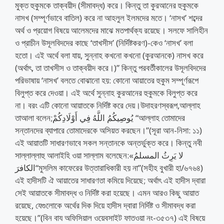
মুক্ত হুকুমকে তাক্বয়ীদ (সীমাবদ্ধ) করে। কিন্তু তা কুরআনের হুকুমকে
নাসখ (সম্পূর্ণভাবে বাতিল) করে না আহলুল ইলমদের মতে। ‘নাসখ’ শব্দের
অর্থ ও প্রয়োগ বিষয়ে আলেমদের মাঝে মতপার্থক্য রয়েছে। সলফে সালিহীন
ও প্রাচীন উসূলবিদদের কাছে ‘তাখসীস’ (নির্দিষ্টকরণ)-কেও ‘নাসখ’ বলা
হতো। এই অর্থে বলা যায়, সুন্নাহ কখনো কখনো (কুরআনকে) নাসখ করে
(অর্থাৎ, তা তাখসীস ও তাক্বয়ীদ করে।)” কিন্তু পরবর্তীকালের উসূলবিদদের
পরিভাষায় ‘নাসখ’ বলতে বোঝানো হয়: কোনো আয়াতের হুকুম সম্পূর্ণরূপে
বিলুপ্ত করে দেওয়া। এই অর্থে সুন্নাহ কুরআনের হুকুমকে বিলুপ্ত করে
না। বরং এটি কোনো আয়াতকে নির্দিষ্ট করে দেয়।উদাহরণস্বরূপ,আল্লাহ
তাআলা বলেন;يُوصِيكُمُ اللَّهُ فِي أَوْلَادِكُمْ “আল্লাহ তোমাদের
সন্তানদের ব্যাপারে তোমাদেরকে অসিয়ত করছেন।”(সূরা আন-নিসা: ১১)
এই আয়াতটি সাধারণভাবে সকল সন্তানকে অন্তর্ভুক্ত করে। কিন্তু নবী
সাল্লাল্লাহু আলাইহি ওয়া সাল্লাম বলেছেন:«لا يَرِثُ المسلمُ
الكافرَ“মুসলিম কাফেরের উত্তারাধিকারী হয় না”(সহীহ বুখারী হা/৬৭৬৪)
এই হাদীসটি ঐ আয়াতের সাধারণতা কমিয়ে দিয়েছে; অর্থাৎ এই হাদীস দ্বারা
সেই আয়াতকে সীমাবদ্ধ ও নির্দিষ্ট করা হয়েছে। এমন আরও কিছু আয়াত
রয়েছে, যেগুলোকে অর্থের দিক দিয়ে হাদীস দ্বারা নির্দিষ্ট ও সীমাবদ্ধ করা
হয়েছে।”(বিন বায অফিসিয়াল ওয়েবসাইট ফাতওয়া নং-৩৫৩৭) এই বিষয়ে