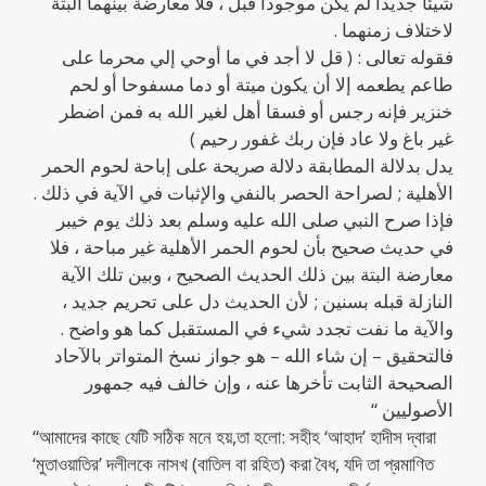
شيئا جديدا لم يكن موجودا قبل ، فلا معارضة بينهما البتة
لاختلاف زمنهما .
فقوله تعالى : ( قل لا أجد في ما أوحي إلي محرما على
طاعم يطعمه إلا أن يكون ميتة أو دما مسفوحا أو لحم
خنزير فإنه رجس أو فسقا أهل لغير الله به فمن اضطر
غير باغ ولا عاد فإن ربك غفور رحيم )
يدل بدلالة المطابقة دلالة صريحة على إباحة لحوم الحمر
الأهلية ; لصراحة الحصر بالنفي والإثبات في الآية في ذلك .
فإذا صرح النبي صلى الله عليه وسلم بعد ذلك يوم خيبر
في حديث صحيح بأن لحوم الحمر الأهلية غير مباحة ، فلا
معارضة البتة بين ذلك الحديث الصحيح ، وبين تلك الآية
النازلة قبله بسنين ; لأن الحديث دل على تحريم جديد ،
والآية ما نفت تجدد شيء في المستقبل كما هو واضح .
فالتحقيق – إن شاء الله – هو جواز نسخ المتواتر بالآحاد
الصحيحة الثابت تأخرها عنه ، وإن خالف فيه جمهور
الأصوليين “
“আমাদের কাছে যেটি সঠিক মনে হয়,তা হলো: সহীহ ‘আহাদ’ হাদীস দ্বারা
‘মুতাওয়াতির’ দলীলকে নাসখ (বাতিল বা রহিত) করা বৈধ, যদি তা প্রমাণিত