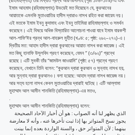
(রহিমাহুল্লাহ) তাঁর বিখ্যাত গ্রন্থ আর-রিসালাহ (পৃষ্ঠা ১০৬–১০৯)-এ এবং
ইমাম আহমাদ (রহিমাহুল্লাহ) উভয়েই মত দিয়েছেন যে, কুরআনের
আয়াতকে এমনকি মুতাওয়াতির হাদীস দ্বারাও নাসখ রহিত করা জায়েয নয়।
এই মতকে ইমাম ইবনু কুদামাহ এবং ইবনু তাইমিয়া রাহিমাহুল্লাহ ও সমর্থন
করেছেন। এই বিষয়ে অধিক বিস্তারিত আলোচনা পাওয়া যাবে ইমাম যারকশী
আল-শাফি‘ঈর গ্রন্থ আল-বাহরুল মুহীত (খণ্ড: ৫; পৃষ্ঠা: ২৬২–২৭২)-এ।
দ্বিতীয় মত: আহাদ হাদীস দ্বারা কুরআনের আয়াত নাসখ করা জায়েজ। এই
মত কিছু হানাফি উসূলবিদ গ্রহণ করেছেন, যেমন ” (৩/৬২)” গ্রন্থে
রয়েছে। এটি সুবকী তাঁর “জামউল জাওয়ামি” (পৃষ্ঠা: ৫৭) গ্রন্থে গ্রহণ
করেছেন, যেখানে তিনি বলেন: “কুরআন দ্বারা কুরআন ও সুন্নাহ নাসখ হয়,
আর সুন্নাহ দ্বারা কুরআনও। বলা হয়েছে: আহাদ দ্বারা নাসখ জায়েজ নয়।
আর সত্য হলো নাসখ কেবল মুতাওয়াতির দ্বারাই ঘটেছে। এটি আল্লামা
মুহাম্মাদ আল আমীন শানকিতি (রহিমাহুল্লাহ)-এর মতও,
.
মুহাম্মাদ আল আমীন শানকিতি (রহিমাহুল্লাহ) বলেন:
الذي يظهر لنا أنه الصواب : هو أن أخبار الآحاد الصحيحة
يجوز نسخ المتواتر بها إذا ثبت تأخرها عنه ، وأنه لا معارضة
بينهما ; لأن المتواتر حق ، والسنة الواردة بعده إنما بينت