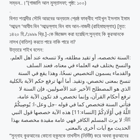
সম্ভব..।”(গাজালি আল মুস্তাসফা; পৃষ্ঠা: ১০০)
.
বিগত শতাব্দীর সৌদি আরবের অন্যতম শ্রেষ্ঠ ফাক্বীহ শাইখুল ইসলাম ইমাম
‘আব্দুল ‘আযীয বিন ‘আব্দুল্লাহ বিন বায আন-নাজদী (রাহিমাহুল্লাহ) [মৃত:
১৪২০ হি./১৯৯৯ খ্রি.]-কে জিজ্ঞেস করা হয়েছিল:সুন্নাহ কি কুরআনকে
নাসখ (বাতিল) করতে পারে নাকি পারে না?
উত্তরে শাইখ বলেন:
:السنة تخصصه، أو تقيد مطلقه، ولا تنسخه عند أهل العلم،
والنسخ يختلف فيه العلماء في معناه، فعند السلف
والقدماء يسمون التخصيص نسخًا، وهذا يقع في السنة
تنسخ بمعنى تخصص، وتقيد. أما أنها ترفع حكم الآية بالكلية
الذي هو المصطلح الأخير عند الأصوليين، فإن السنة لا
ترفع أحكام القرآن، وإنما تخصص، قد تكون الآية عامة،
فتأتي السنة فتخصص كما في قوله -جل وعل-ا: يُوصِيكُمُ
اللَّهُ فِي أَوْلَادِكُمْ [النساء:11] هذه الآية خصصها قول النبي
ﷺ: لا يرث المسلم الكافر فهي عامة مقيدة مخصصة بهذا
الحديث مع آيات أخرى بالمعنى.
“সুন্নাহ কুরআনের কোনো হুকুমকে তাখসীস (নির্দিষ্ট) করে অথবা কুরআনের