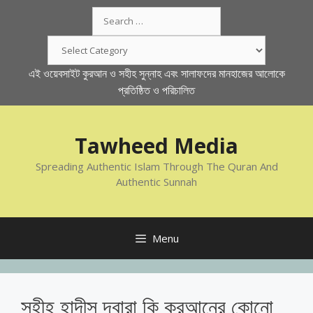
Skip
Search
to
for:
content
Categories
এই ওয়েবসাইট কুরআন ও সহীহ সুন্নাহ এবং সালাফদের মানহাজের আলোকে
প্রতিষ্ঠিত ও পরিচালিত
Tawheed Media
Spreading Authentic Islam Through The Quran And
Authentic Sunnah
Menu
সহীহ হাদীস দ্বারা কি কুরআনের কোনো