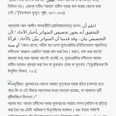
নিশ্চিত নয়। এজন্য সহীহ ‘আহাদ’ হাদীস দ্বারা খাস করায় কোনো বাধা
নেই।”(ইরশাদুল ফুহূল; পৃষ্ঠা: ২৬৭–২৮৬)
.
আল্লামা আল আমীন শানক্বীতি (রাহিমাহুল্লাহ) বলেন: اعلم أن
التحقيق أنه يجوز تخصيص المتواتر بأخبار الآحاد ؛ لأن
التخصيص بيان ، وقد قدمنا أن المتواتر يبيَّن بالآحاد ، قرآنًا
أو سنة “জেনে রাখো, সঠিক মত হলো মুতাওয়াতির (নিশ্চিতভাবে প্রচলিত)
দলীলকে ‘খবরুল-ওয়াহিদ’ দ্বারা খাস করা বৈধ। কারণ, খাস করা মানেই
ব্যাখ্যা করা,আর আমরা আগেই বলেছি যে, মুতাওয়াতির দলীলকে আহাদ
হাদীস দ্বারাও ব্যাখ্যা করা বৈধ তা কুরআন হোক বা সুন্নাহ।”(মুযাক্কিরা ফি
উসূলিল ফিকহ: ২২২)
.
তৃতীয়ত: কুরআনের কোনো আয়াত সুন্নাহর দ্বারা রহিত (নাসখ) হতে
পারে কি না এই বিষয়ে আলেমের মধ্যে মতভেদ রয়েছে, যা প্রধানত দুটি
দৃষ্টিভঙ্গিতে বিভক্ত।”
প্রথম মত: আহাদ হাদীসের দ্বারা কুরআনের আয়াত নাসখ (বাতিল বা রহিত)
করা বৈধ নয় এটাই অধিকাংশ উসূলবিদের মতামত। বরং ইমাম শাফি‘ঈ