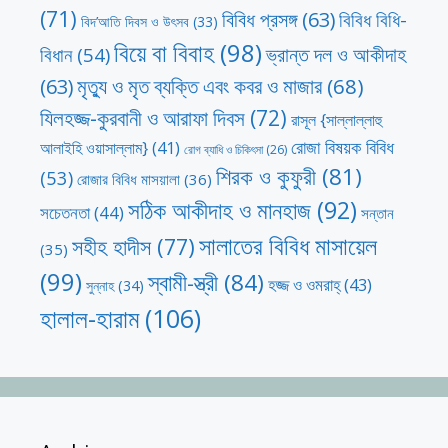
(71)
বিবিধ প্রসঙ্গ
(63)
বিবিধ বিধি-
বিদ’আতি দিবস ও উৎসব
(33)
বিয়ে বা বিবাহ
(98)
ভ্রান্ত দল ও আকীদাহ
বিধান
(54)
মৃত্যু ও মৃত ব্যক্তি এবং কবর ও মাজার
(68)
(63)
যিলহজ্জ-কুরবানী ও আরাফা দিবস
(72)
রাসূল {সাল্লাল্লাহু
রোজা বিষয়ক বিবিধ
আলাইহি ওয়াসাল্লাম}
(41)
রোগ ব্যাধি ও চিকিৎসা
(26)
শিরক ও কুফুরী
(81)
(53)
রোজার বিবিধ মাসয়ালা
(36)
সঠিক আকীদাহ ও মানহাজ
(92)
সচেতনতা
(44)
সন্তান
সালাতের বিবিধ মাসায়েল
সহীহ হাদীস
(77)
(35)
(99)
স্বামী-স্ত্রী
(84)
হজ্জ ও ওমরাহ্‌
(43)
সুন্নাহ
(34)
হালাল-হারাম
(106)