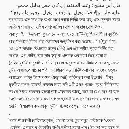
قال ابن مفلح : وعند الحنفية إن كان خص بدليل مجمع
عليه جاز ، وإلا فلا . وقيل : بالوقف . وقيل : يجوز ولم يقع “
কুরআনের এক অংশকে অপর অংশ দ্বারা নির্দিষ্ট করা যায়, এবং সুন্নাহ দ্বারা
নির্দিষ্ট করা যায় তা হাদীস মুতাওয়াতির হোক বা আহাদ হোক,উভয়
অবস্থায়ই। উদাহরণ: কুরআনে আল্লাহ বলেন:”উল্লিখিত নারীগণ ব্যতীত
আর সকলকে বিবাহ করা তোমাদের জন্য বৈধ করা হয়েছে…”।(সূরা নিসা:
২৪) এই সাধারণ বিধানকে রাসূল (ﷺ)-এর এই হাদীস দ্বারা নির্দিষ্ট করা
হয়েছে: এক নারীর সঙ্গে তার ফুফু বা খালাকে একসাথে বিয়ে করো না।
(সহিহ বুখারি ও মুসলিমে বর্ণিত।) এর অনুরূপ আরও উদাহরণ রয়েছে, যেমন
চুরির আয়াতকে মালের পরিমাণ নির্ধারণ করে নির্দিষ্ট করা এবং কাফের হত্যার
আয়াতকে অগ্নি উপাসকদের (মজুসদের) ব্যতিক্রম করা ইত্যাদি। ইবনু
মুফলিহ বলেন: হানাফী মাযহাব মতে, যদি এটি এমন প্রমাণ দ্বারা নির্দিষ্ট করা
হয় যে বিষয়ে সকলের ইজমা তথা ঐকমত্য আছে, তবে তা বৈধ; আর না হলে
কেউ কেউ বিরত থাকার কথা বলেছেন,কেউ বলেছেন বৈধ তবে বাস্তবে এমন
হয়নি।”(শারহুল কাওকাবুল মুনীর; খণ্ড: ৩; পৃষ্ঠা: ৩৫৯-৩৬৩)
.
ইমাম শাওকানী (রাহিমাহুল্লাহ) বলেন: আল-কুরআনুল কারীমকে ‘খবরুল-
ওয়াহিদ’ (একজন বর্ণনাকারীর বর্ণিত হাদীস) দ্বারা খাস (বিশেষ) করা যাবে কি