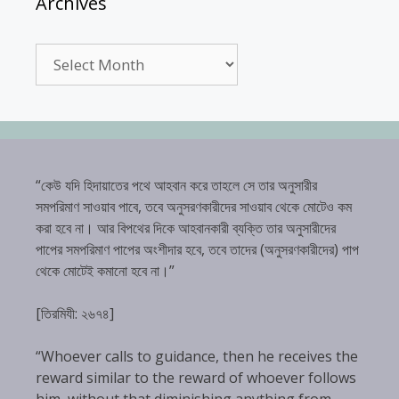
Archives
Archives
“কেউ যদি হিদায়াতের পথে আহবান করে তাহলে সে তার অনুসারীর
সমপরিমাণ সাওয়াব পাবে, তবে অনুসরণকারীদের সাওয়াব থেকে মোটেও কম
করা হবে না। আর বিপথের দিকে আহবানকারী ব্যক্তি তার অনুসারীদের
পাপের সমপরিমাণ পাপের অংশীদার হবে, তবে তাদের (অনুসরণকারীদের) পাপ
থেকে মোটেই কমানো হবে না।”
[তিরমিযী: ২৬৭৪]
“Whoever calls to guidance, then he receives the
reward similar to the reward of whoever follows
him, without that diminishing anything from