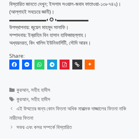
বিস্তারিত জানতে দেখুন; ইসলাম সওয়াল-জবাব ফাতাওয়া-১৩৮৭৪২)।
(আল্লাহই সবচেয়ে জ্ঞানী)।
▬▬▬▬▬▬▬◐✪◑▬▬▬▬▬▬
উপস্থাপনায়: জুয়েল মাহমুদ সালাফি।
সম্পাদনায়: ইব্রাহিম বিন হাসান হাফিজাহুল্লাহ।
অধ্যয়নরত, কিং খালিদ ইউনিভার্সিটি, সৌদি আরব।
Share:
Categories
কুরআন
,
সহীহ হাদীস
Tags
কুরআন
,
সহীহ হাদীস
এই উম্মতের জন্য কোন ফিতনা অধিক মারাত্মক দাজ্জালের ফিতনা নাকি
নারীদের ফিতনা
সফর এবং কসর সম্পর্কে বিস্তারিত