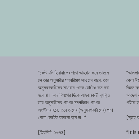
“কেউ যদি হিদায়াতের পথে আহবান করে তাহলে
“আল্লা
সে তার অনুসারীর সমপরিমাণ সাওয়াব পাবে, তবে
কোন ঈম
অনুসরণকারীদের সাওয়াব থেকে মোটেও কম করা
ভিন্ন ক
হবে না। আর বিপথের দিকে আহবানকারী ব্যক্তি
আদেশ অম
তার অনুসারীদের পাপের সমপরিমাণ পাপের
পতিত 
অংশীদার হবে, তবে তাদের (অনুসরণকারীদের) পাপ
থেকে মোটেই কমানো হবে না।”
[সূরাহ
[তিরমিযী: ২৬৭৪]
“It is