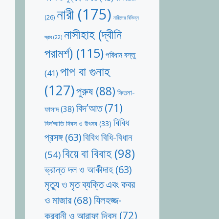
নারী
(175)
(26)
নারীদের বিভিন্ন
নাসীহাহ (দ্বীনি
স্রাব
(22)
পরামর্শ)
(115)
পরিধান বস্তু
পাপ বা গুনাহ
(41)
(127)
পুরুষ
(88)
ফিতনা-
বিদ’আত
(71)
ফাসাদ
(38)
বিবিধ
বিদ’আতি দিবস ও উৎসব
(33)
প্রসঙ্গ
(63)
বিবিধ বিধি-বিধান
বিয়ে বা বিবাহ
(98)
(54)
ভ্রান্ত দল ও আকীদাহ
(63)
মৃত্যু ও মৃত ব্যক্তি এবং কবর
যিলহজ্জ-
ও মাজার
(68)
কুরবানী ও আরাফা দিবস
(72)