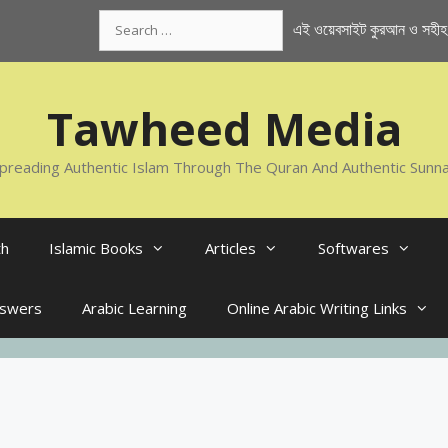
Search
এই ওয়েবসাইট কুরআন ও সহীহ স
for:
Tawheed Media
preading Authentic Islam Through The Quran And Authentic Sunn
th
Islamic Books
Articles
Softwares
nswers
Arabic Learning
Online Arabic Writing Links