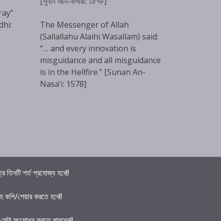
[সুনান আন-নাসায়ী: ১৫৭৮]
ray”
dhi:
The Messenger of Allah
(Sallallahu Alaihi Wasallam) said:
“… and every innovation is
misguidance and all misguidance
is in the Hellfire.” [Sunan An-
Nasa’i: 1578]
তিনটি শর্ত প্রযোজ্য হবে!!
হ কপি/শেয়ার করতে হবে!!
ে সেটা সংশোধন করতে পারবেন!!