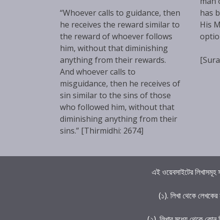
man 
“Whoever calls to guidance, then
has b
he receives the reward similar to
His M
the reward of whoever follows
optio
him, without that diminishing
anything from their rewards.
[Sura
And whoever calls to
misguidance, then he receives of
sin similar to the sins of those
who followed him, without that
diminishing anything from their
sins.” [Thirmidhi: 2674]
এই ওয়েবসাইটের লিখাসমূহ স
(১). লিখা থেকে লেখকের
(২). লিখার মধ্যে থেকে কোন 