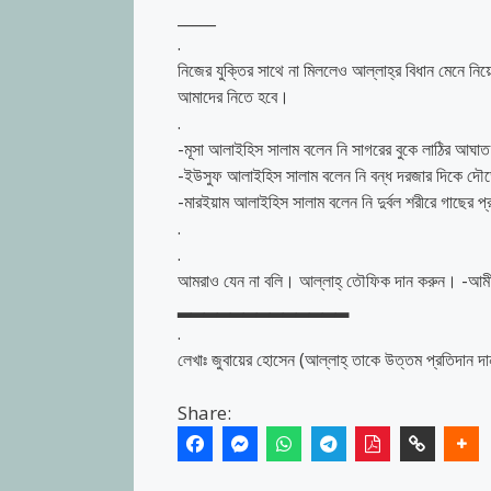
_____
.
নিজের যুক্তির সাথে না মিললেও আল্লাহ্‌র বিধান মেনে
আমাদের নিতে হবে।
.
-মূসা আলাইহিস সালাম বলেন নি সাগরের বুকে লাঠির আঘা
-ইউসুফ আলাইহিস সালাম বলেন নি বন্ধ দরজার দিকে দৌড়
-মারইয়াম আলাইহিস সালাম বলেন নি দুর্বল শরীরে গাছের প্
.
.
আমরাও যেন না বলি। আল্লাহ্‌ তৌফিক দান করুন। -আম
▂▂▂▂▂▂▂▂▂▂▂▂▂
.
লেখাঃ জুবায়ের হোসেন (আল্লাহ্‌ তাকে উত্তম প্রতিদান দা
Share: