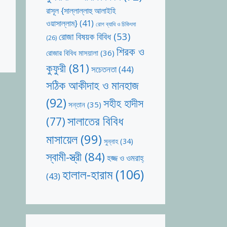
রাসূল {সাল্লাল্লাহু আলাইহি
ওয়াসাল্লাম}
(41)
রোগ ব্যাধি ও চিকিৎসা
রোজা বিষয়ক বিবিধ
(53)
(26)
শিরক ও
রোজার বিবিধ মাসয়ালা
(36)
কুফুরী
(81)
সচেতনতা
(44)
সঠিক আকীদাহ ও মানহাজ
(92)
সহীহ হাদীস
সন্তান
(35)
সালাতের বিবিধ
(77)
মাসায়েল
(99)
সুন্নাহ
(34)
স্বামী-স্ত্রী
(84)
হজ্জ ও ওমরাহ্‌
হালাল-হারাম
(106)
(43)