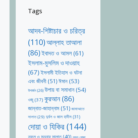
Tags
আদব-শিষ্টাচার ও চরিত্র
(110)
আল্লাহ তাআলা
(86)
ইবাদত ও আমল
(61)
ইসলাম-মুসলিম ও দাওয়াহ
(67)
ইসলামী ইতিহাস ও ঘটনা
ঈমান
(53)
এবং জীবনী
(51)
উপায় বা সমাধান
(54)
উপার্জন
(26)
কুরআন
(86)
ওজু
(37)
জান্নাত-জাহান্নাম
(51)
জামাআতে
দুর্বল ও জাল হাদীস
(31)
সালাত
(29)
দোয়া ও যিকির
(144)
নফল ও সুন্নাহ সালাত
(40)
নফল রোজা