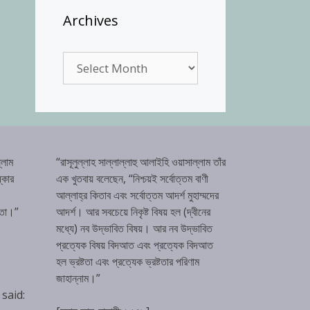
Archives
Archives
্লাম
“রাসূলুল্লাহ সাল্লাল্লাহু আলাইহি ওয়াসাল্লাম তাঁর
্কার
এক খুতবায় বলেছেন, “নিশ্চয়ই সর্বোত্তম বাণী
আল্লাহ্‌র কিতাব এবং সর্বোত্তম আদর্শ মুহাম্মদের
টতা।”
আদর্শ। আর সবচেয়ে নিকৃষ্ট বিষয় হল (দ্বীনের
মধ্যে) নব উদ্ভাবিত বিষয়। আর নব উদ্ভাবিত
প্রত্যেক বিষয় বিদআত এবং প্রত্যেক বিদআত
হল ভ্রষ্টতা এবং প্রত্যেক ভ্রষ্টতার পরিণাম
জাহান্নাম।”
 said: