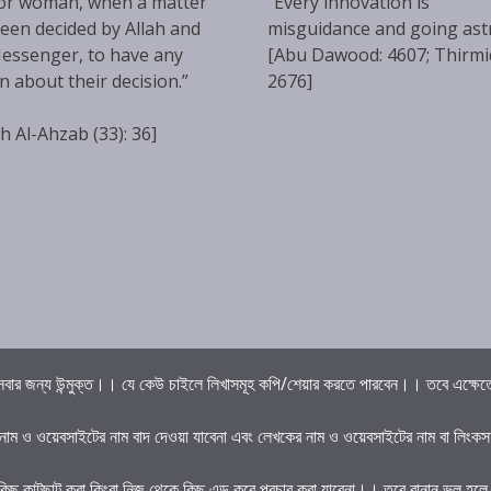
or woman, when a matter
“Every innovation is
een decided by Allah and
misguidance and going ast
essenger, to have any
[Abu Dawood: 4607; Thirmi
n about their decision.”
2676]
h Al-Ahzab (33): 36]
বার জন্য উন্মুক্ত।। যে কেউ চাইলে লিখাসমূহ কপি/শেয়ার করতে পারবেন।। তবে এক্ষেত্রে 
 নাম ও ওয়েবসাইটের নাম বাদ দেওয়া যাবেনা এবং লেখকের নাম ও ওয়েবসাইটের নাম বা লিংকস
কিছু কাটছাট করা কিংবা নিজ থেকে কিছু এড করে প্রচার করা যাবেনা।। তবে বানান ভুল হল