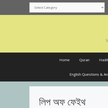
Skip
Categories
to
content
S
Home
Quran
Hadi
English Questions & A
লিপ অফ ফেইথ