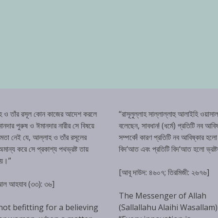
হ ও তাঁর রসূল কোন কাজের আদেশ করলে
“রাসূলুল্লাহ সাল্লাল্লাহু আলাইহি ওয়াসাল
ানদার পুরুষ ও ঈমানদার নারীর সে বিষয়ে
বলেছেন, সাবধান! (ধর্মে) প্রতিটি নব আবিষ
্ষমতা নেই যে, আল্লাহ ও তাঁর রসূলের
সম্পর্কে! কারণ প্রতিটি নব আবিষ্কার হলো
ান্য করে সে প্রকাশ্য পথভ্রষ্ট তায়
বিদ‘আত এবং প্রতিটি বিদ‘আত হলো ভ্রষ্
হয়।”
[আবূ দাউদ: ৪৬০৭; তিরমিজী: ২৬৭৬]
 আল আহযাব (৩৩): ৩৬]
The Messenger of Allah
 not befitting for a believing
(Sallallahu Alaihi Wasallam)