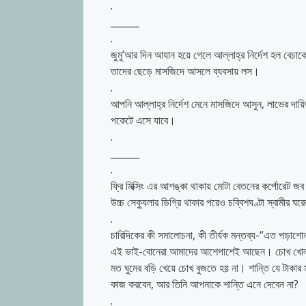
.
______
.
জুমু’আর দিন আযান হয়ে গেলে আল্লাহ্‌র নির্দেশ হল বে
তাদের ছেড়ে মাসজিদে আসলে ব্যবসায় লস।
.
আপনি আল্লাহ্‌র নির্দেশ মেনে মাসজিদে আসুন, লাভের দায়
পকেটে এসে যাবে।
.
______
.
ফ্রি মিক্সিং এর আশঙ্কা থাকায় মোটা বেতনের কর্পোরেট জ
উচ্চ সেক্যুলার ডিগ্রি থাকার পরেও চব্বিশঘণ্টা স্বামীর 
.
চারিদিকের কী সমালোচনা, কী তীর্যক মন্তব্য-“এত পড়াশোন
এই ভাই-বোনেরা আমাদের আশেপাশেই আছেন। চোখ খোলা র
মত ঘুমের বড়ি খেয়ে চোখ বুজতে হয় না। শান্তি যে টাকার ম
কাজ করবেন, আর তিনি আপনাকে শান্তি এনে দেবেন না?
.