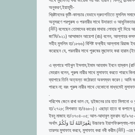
সাথে মুছাফাহা করা জায়েজ নয় বরং হারাম। কিন্তু দুঃখজনক 
অনুকরণ,ইয়াহূদী-
খ্রিষ্টানদের কৃষ্টি-কালচার যেভাবে দ্রুতগতিতে মুসলিম সম
অনুসরণে পরপুরুষ ও পরনারীর সাথে উদারতা ও আধুনিকতার না
(ﷺ) বলেছেন তোমাদের কারোর মাথায় লোহার সুই দিয়ে আঘাত করা তার জন্য অনেক শ্রেয় বেগানা কোন নারীকে স্পর্শ করার চাইতে (সহীহ আল-
জা’মি/৯২১) আম্মাজান আয়েশা (রাঃ) বলেন, আল্লাহর কসম! রাসূল (ﷺ)-এর হাত কখনই কোনো নারীর হাত স্পর্শ করেনি।(সহীহ
সহীহ ‍মুসলিম হা/১৮৬৬) বিশিষ্ট ফক্বীহ আল্লামা রিয়াজ ই
করেছেন যে, পরনারীর সাথে পুরুষের মুছাফাহ করা হারাম (ই
এ ব্যপারে শাইখুল ইসলাম,ইমাম আহমাদ ইবনে হাম্বাল (রাহি
মেহরান বলেন, পুরুষ নারীর সাথে মুসাফাহ করতে পারবে কি
ব্যাপারে তিনি অত্যন্ত কঠোরতা অবলম্বন করেন। আমি বললা
পারবে না; বরং পুরুষ নারীর সাথে যেকোনো মাধ্যমেই মুসাফ
.
পরিশেষ জেনে রাখা ভাল যে, দুইজনের চার হাত মিলানো ও ব
হা/২৭২৮; মিশকাত হা/৪৬৮০)। এছাড়া হাতে বা কপালে চুমু 
ইবনু মাজাহ হা/৩৭০৪-০৫; আল-আদাবুল মুফরাদ হা/৯৭৫-
অর্থাৎ يَغْفِرُاللهُ لَنَا وَلَكُمْ উচ্চারণঃ ইয়াগফিরুল্লাহু-লানা ওয়ালাকুম এটি সহীহ হাদীস দ্বারা প্রমানিত নয় বরং কারো সাথে সাক্ষাত হলে সালাম দিবে
তারপর মুসাফাহ করবে, মুসাফাহ করা নবী করীম (ﷺ) -এর সুন্নাত দ্বারা প্রমাণিত রাসূলুল্লাহ (ﷺ) বলেন, সালামের পরে মুসাফাহ করা সালামের পূর্ণতা