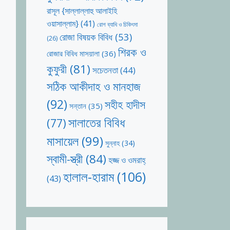
রাসূল {সাল্লাল্লাহু আলাইহি
ওয়াসাল্লাম}
(41)
রোগ ব্যাধি ও চিকিৎসা
রোজা বিষয়ক বিবিধ
(53)
(26)
শিরক ও
রোজার বিবিধ মাসয়ালা
(36)
কুফুরী
(81)
সচেতনতা
(44)
সঠিক আকীদাহ ও মানহাজ
(92)
সহীহ হাদীস
সন্তান
(35)
সালাতের বিবিধ
(77)
মাসায়েল
(99)
সুন্নাহ
(34)
স্বামী-স্ত্রী
(84)
হজ্জ ও ওমরাহ্‌
হালাল-হারাম
(106)
(43)