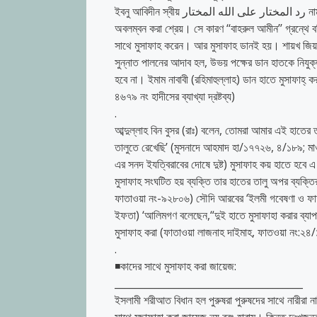
ইবনু আবিদীন স্বীয় رد المختار على الله المختار নামক গ্রন্থে বলেনঃ উত্তম হল ডান হাতে মুসাফাহ করা। কারণ ভাল কাজে ডান পক্ষই
অবলম্বন করা শ্রেয়। সে কারণ ‘‘বাহরুল আমীন’’ গ্রন্থে 
সাথে মুসাফাহ করেন। আর মুসাফাহ ডানই হয়। শায়খ জিয়াউদ্দীন হানাফী নকশবন্দী তাঁর 
সুন্নাত পালনের আদাব হল, উভয় পক্ষের ডান হাতকে নিযুক্
হবে না। ইমাম নাবাবী (রহিমাহুল্লাহ) ডান হাতে মুসাফাহ্ 
৪৬৭৯ নং হাদীসের ব্যাখ্যা দ্রষ্টব্য)
.
আব্দুল্লাহ বিন বুসর (রাঃ) বলেন, তোমরা আমার এই হাতের ত
তালুতে রেখেছি’ (মুসনাদে আহমাদ হা/১৭৭২৬, ৪/১৮৯; মা
এর সনদ ইযত্বিরাবের দোষে দুষ্ট) মুসাফাহ কয় হাতে হবে এ 
মুসাফাহ সংঘটিত হয় ব্যক্তি তার হাতের তালু অপর ব্যক্
ফাতাওয়া নং-৯২৮০৬) সৌদি আরবের ‘ইলমী গবেষণা ও ফাতাও
ইফতা) ‘আলিমগণ বলেছেন,“দুই হাতে মুসাফাহা করার ব্য
মুসাফাহ করা (ফাতাওয়া লাজনাহ দাইমাহ, ফাতওয়া নং:২৪
.
◾কাদের সাথে মুসাফাহ করা জায়েজ:
______________________________________
ইসলামী শরীআত বিধান হল পুরুষরা পুরুষদের সাথে নারীরা 