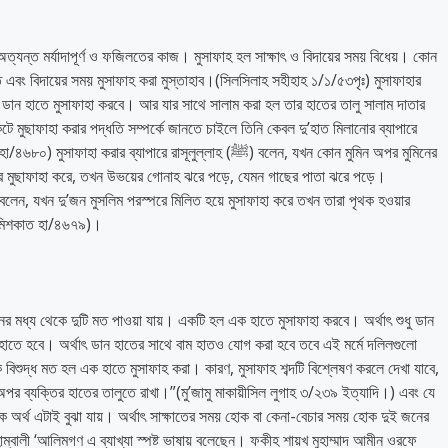
 অত্যন্ত মর্যাদাপূর্ণ ও ফজিলতের কাজ। মুসাফাহ হল সাক্ষাৎ ও বিদায়ের সময় বিধেয়। কোন
নাত এবং বিদায়ের সময় মুসাফাহ করা মুস্তাহাব।(সিলসিলাহ সহীহাহ ১/১/৫৩পৃঃ) মুসাফাহার
ধু ডান হাতে মুসাফাহা করবে। আর যার সাথে সালাম করা হল তার হাতের তালু সালাম দাতার
ার ব্যাপারে রাসূলুল্লাহ (ﷺ) বলেন, যখন কোন মুমিন অপর মুমিনের
ধরে মুছাফাহা করে, তখন উভয়ের গোনাহ ঝরে পড়ে, যেমন গাছের পাতা ঝরে পড়ে।
, মিশকাত হা/৪৬৭৯)।
র মধ্য থেকে দুটি মত পাওয়া যায়। একটি হল এক হাতে মুসাফাহা করবে। অর্থাৎ শুধু ডান
ই হাতে হবে। অর্থাৎ ডান হাতের সাথে বাম হাতও যোগ করা হবে তবে এই মর্মে দলিলগুলো
িশুদ্ধ মত হল এক হাতে মুসাফাহ করা। কারণ, মুসাফাহ শব্দটি বিশ্লেষণ করলে দেখা যাবে,
পর ব্যক্তির হাতের তালুতে রাখা।”(মু’জামু মাকায়ীসিল লুগাহ ৩/২৩৯ ইত্যাদি।) এবং যে
 অর্থ এটাই বুঝা যায়। অর্থাৎ সাক্ষাতের সময় হোক বা কেনা-বেচার সময় হোক দুই জনের
হাম্বালী ‘আলিমগণ এ ব্যাখ্যা স্পষ্ট ভাষায় বলেছেন। ফকীহ শায়খ মুহাম্মাদ আমীন ওরফে