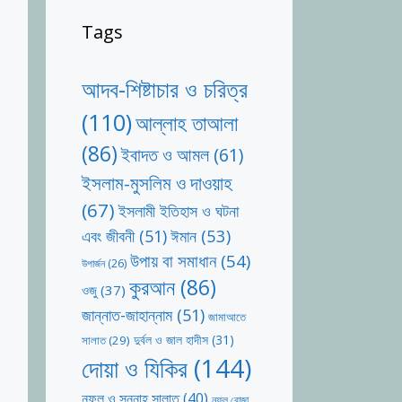
Tags
আদব-শিষ্টাচার ও চরিত্র
(110)
আল্লাহ তাআলা
(86)
ইবাদত ও আমল
(61)
ইসলাম-মুসলিম ও দাওয়াহ
(67)
ইসলামী ইতিহাস ও ঘটনা
ঈমান
(53)
এবং জীবনী
(51)
উপায় বা সমাধান
(54)
উপার্জন
(26)
কুরআন
(86)
ওজু
(37)
জান্নাত-জাহান্নাম
(51)
জামাআতে
দুর্বল ও জাল হাদীস
(31)
সালাত
(29)
দোয়া ও যিকির
(144)
নফল ও সুন্নাহ সালাত
(40)
নফল রোজা