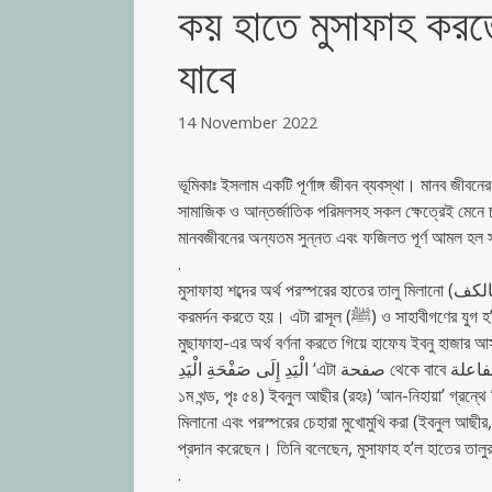
কয় হাতে মুসাফাহ করত
যাবে
14 November 2022
ভূমিকাঃ ইসলাম একটি পূর্ণাঙ্গ জীবন ব্যবস্থা। মানব জীবনে
সামাজিক ও আন্তর্জাতিক পরিমলসহ সকল ক্ষেত্রেই মেনে চলা
মানবজীবনের অন্যতম সুন্নত এবং ফজিলত পূর্ণ আমল হল স
.
মুসাফাহা শব্দের অর্থ পরস্পরের হাতের তালু মিলানো (إلصاق صفح الكف بالكف)। মুসাফাহার সময় একে অপরের ডান হাতের তালু মিলিয়ে
করমর্দন করতে হয়। এটা রাসূল (ﷺ) ও সাহাবীগণের যুগ হ’তে চলে আসা একটি সামাজিক আদর্শগত সুন্নাত (বুখারী হা/৬২৬৩, মিশকাত হা/৪৬৭৭)।
মুছাফাহা-এর অর্থ বর্ণনা করতে গিয়ে হাফেয ইবনু হাজার আসক্বালানী (রহঃ) বলেন, ادُ بِهَا الْإِفْضَاءُ بِصَفْحَةِ
الْيَدِ إِلَى صَفْحَةِ الْيَدِ ‘এটা صفحة থেকে বাবে مفاعلة-এর মাছদার বা ক্রিয়ামূল। যার অর্থ হাতের তালুর সাথে হাতের তালু মিলানো’(ফাৎহুল বারী,
১ম খন্ড, পৃঃ ৫৪) ইবনুল আছীর (রহঃ) ‘আন-নিহায়া’ গ্রন
মিলানো এবং পরস্পরের চেহারা মুখোমুখি করা (ইবনুল আছীর, 
প্রদান করেছেন। তিনি বলেছেন, মুসাফাহ হ’ল হাতের তালুর 
.