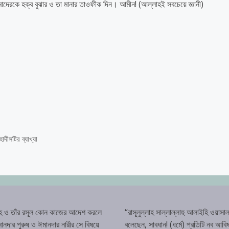
দেরকে হক্ব বুঝার ও তা মানার তাওফীক দিন। আমীন! (আল্লাহই সবচেয়ে জ্ঞানী)
াদীসটির ব্যাখ্যা
হ ও তাঁর রসূল কোন কাজের আদেশ করলে
“রাসূলুল্লাহ সাল্লাল্লাহু আলাইহি ওয়াসাল
ানদার পুরুষ ও ঈমানদার নারীর সে বিষয়ে
বলেছেন, সাবধান! (ধর্মে) প্রতিটি নব আবিষ