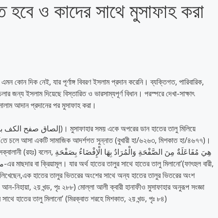
ে হবে ও কাদের সাথে মুসাফাহ করা
র এমন কোন দিক নেই, যার পূর্ণাঙ্গ বিবরণ ইসলাম প্রদান করেনি। ব্যক্তিগত, পারিবারিক,
র জন্য ইসলাম দিয়েছে বিস্তারিত ও ভারসাম্যপূর্ণ বিধান। পরস্পরে দেখা-সাক্ষাৎ
ালাম আদান প্রদানের পর মুসাফাহ করা।
هِيَ مُفَاعَلَةٌ مِنَ الصَّفْحَةِ وَالْمُرَ
্থে লিখেছেন,এক হাতের তালুর ভিতরের অংশের সাথে অন্য হাতের তালুর ভিতরের অংশ
আন-নিহায়া, ২য় খন্ড, পৃঃ ২৮৮) মোল্লা আলী ক্বারী হানাফীও মুসাফাহার অনুরূপ সংজ্ঞা
সাথে হাতের তালু মিলানো’ (মিরক্বাত শরহে মিশকাত, ২য় খন্ড, পৃঃ ৮৪)