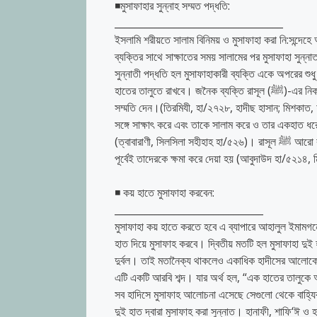
◾মুসাফাহার সুন্নাহ সম্মত পদ্ধতি:
__________________________________
ইসলামি শরীয়তে সালাম বিনিময় ও মুসাফাহা করা নি:সন্দেহে
ব্যক্তির সাথে সাক্ষাতের সময় সালামের পর মুসাফাহা সুন্
সুন্নাতী পদ্ধতি হল মুসাফাহাকারী ব্যক্তি একে অপরের শু
হাতের তালুতে রাখবে। জনৈক ব্যক্তি রাসূল (ﷺ)-এর নিকটে মুছাফাহা করার পদ্ধতি সম্পর্কে জানতে চাইলে তিনি কেবল দু’হাত মিলানোর ব্যাপারে
সম্মতি দেন।(তিরমিযী, হা/২৭২৮, হাদীছ হাসান; মিশকাত, হা/৪৬৮০) মুসাফাহা কর
সঙ্গে সাক্ষাৎ করে এবং তাকে সালাম করে ও তার একহাত 
(ত্বাবারাণী, সিলসিলা সহীহাহ হা/৫২৬)। রাসূল ﷺ আরো বলেন, যখন দু’জন মুসলিম পরস্পরে মিলিত হয়ে মুসাফাহা করে তখন তারা পৃথক হওয়ার
পূর্বেই তাদেরকে ক্ষমা করে দেয়া হয় (আবুদাউদ হা/৫২১৪
◾ কয় হাতে মুসাফাহা করবেন:
______________________________
মুসাফাহা কয় হাতে করতে হবে এ ব্যাপারে আহালুল ইমামগনে
হাত দিয়ে মুসাফাহ করবে। দ্বিতীয় মতটি হল মুসাফাহা দু
দুর্বল। তাই মতানৈক্য থাকলেও একাধিক হাদীসের আলোকে ব
এটি একটি আরবি শব্দ। যার অর্থ হল, “এক হাতের তালুকে অ
সব হাদিসে মুসাফাহ আলোচনা এসেছে সেগুলো থেকে বাহ্যিক
দুই হাত দ্বারা মুসাফাহ করা সুন্নাত। হানাফী, শাফি‘ঈ ও 