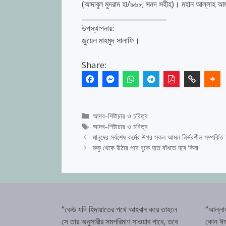
(আদাবুল মুদরাদ হা/৯৬৮; সনদ সহীহ)। মহান আল্লাহ আমা
________________________
উপস্থাপনায়:
জুয়েল মাহমুদ সালাফি।
Share:
Categories
আদব-শিষ্টাচার ও চরিত্র
Tags
আদব-শিষ্টাচার ও চরিত্র
মানুষের সর্বশেষ কর্মের উপর সকল আমল নির্ভরশীল সম্পর্কিত হ
রুকু থেকে উঠার পরে বুকে হাত বাঁধতে হবে কিনা
“কেউ যদি হিদায়াতের পথে আহবান করে তাহলে
“আল্লা
সে তার অনুসারীর সমপরিমাণ সাওয়াব পাবে, তবে
কোন ঈম