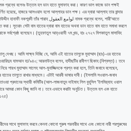
বর্ণিত হয়েছে, হাজরে আসওয়াদ হলো আল্লাহর ডান পক্ষ। এর দ্বারা আল্লাহ তার বান্দার
শারাহ لوامع العقول নামক গ্রন্থে বলেন, শারী‘আতে
ত করা। সুতরাং সেটা বাম হাতের দ্বারা বাম হাতের অথবা ডান হাতে বাম হাতে সমাধা করলে
করাকে সর্বশ্রেষ্ঠ বলেছেন। (তুহফাতুল আহ্ওয়াযী ৭ম খন্ড, হাঃ ২৭২৭ মিশকাতুল মাসাবিহ
ালু দেখছ। আমি সাক্ষ্য দিচ্ছি যে, আমি এই হাতের তালুকে মুহাম্মাদ (ছাঃ)-এর হাতের
ওয়ারিদুয যামআন হা/৯৪০; আরনাউত্ব বলেন, হাদীছটির রাবীগণ ছিকাহ (বিশ্বস্ত)। তবে
নিয়ে শায়খ মুহাম্মাদ সালেহ আল-মুনাজ্জিদকে প্রশ্ন করা হলে, তিনি জবাবে বলেছেন,
তির হাতের তালুতে রাখার মাধ্যমে। এটাই আরবী ভাষার দাবী। (ইসলামি সওয়াল-জবাব
য়া প্রদানের স্থায়ী কমিটির (আল-লাজনাতুদ দাইমাহ লিল বুহূসিল ‘ইলমিয়্যাহ ওয়াল
াপারে আমরা কোন কিছু জানি না। তবে এভাবে করাটা অনুচিত। উত্তম হল এক হাতে
/১২৫)
নারীদের সাথে মুসাফাহ করবে কেননা কোনো পুরুষ পরনারীর সাথে এবং কোনো নারী পরপুরুষের