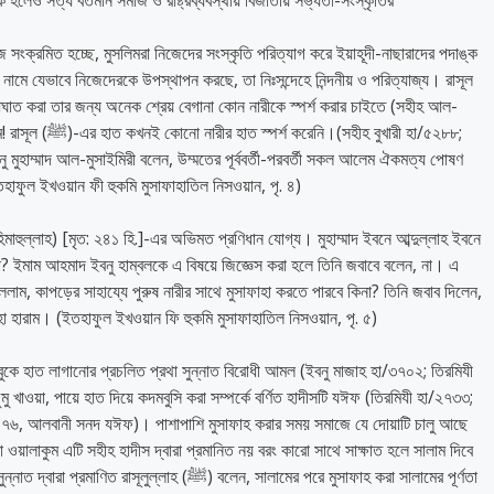
হলেও সত্য বর্তমান সমাজ ও রাষ্ট্রব্যবস্থায় বিজাতীয় সভ্যতা-সংস্কৃতির
াজে সংক্রমিত হচ্ছে, মুসলিমরা নিজেদের সংস্কৃতি পরিত্যাগ করে ইয়াহূদী-নাছারাদের পদাঙ্ক
মে যেভাবে নিজেদেরকে উপস্থাপন করছে, তা নিঃসন্দেহে নিন্দনীয় ও পরিত্যাজ্য। রাসূল
 বুখারী হা/৫২৮৮;
বনু মুহাম্মাদ আল-মুসাইমিরী বলেন, উম্মতের পূর্ববর্তী-পরবর্তী সকল আলেম ঐকমত্য পোষণ
তহাফুল ইখওয়ান ফী হুকমি মুসাফাহাতিল নিসওয়ান, পৃ. ৪)
মাহুল্লাহ) [মৃত: ২৪১ হি.]-এর অভিমত প্রণিধান যোগ্য। মুহাম্মাদ ইবনে আব্দুল্লাহ ইবনে
না? ইমাম আহমাদ ইবনু হাম্বলকে এ বিষয়ে জিজ্ঞেস করা হলে তিনি জবাবে বলেন, না। এ
ম, কাপড়ের সাহায্যে পুরুষ নারীর সাথে মুসাফাহা করতে পারবে কিনা? তিনি জবাব দিলেন,
াহা হারাম। (ইতহাফুল ইখওয়ান ফি হুকমি মুসাফাহাতিল নিসওয়ান, পৃ. ৫)
ুকে হাত লাগানোর প্রচলিত প্রথা সুন্নাত বিরোধী আমল (ইবনু মাজাহ হা/৩৭০২; তিরমিযী
খাওয়া, পায়ে হাত দিয়ে কদমবুসি করা সম্পর্কে বর্ণিত হাদীসটি যঈফ (তিরমিযী হা/২৭৩৩;
৭৬, আলবানী সনদ যঈফ)। পাশাপাশি মুসাফাহ করার সময় সমাজে যে দোয়াটি চালু আছে