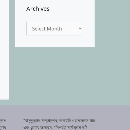
Archives
Archives
্লাম
“রাসূলুল্লাহ সাল্লাল্লাহু আলাইহি ওয়াসাল্লাম তাঁর
্কার
এক খুতবায় বলেছেন, “নিশ্চয়ই সর্বোত্তম বাণী