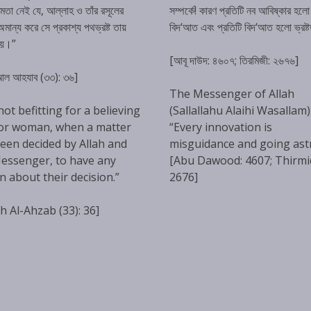
্ষমতা নেই যে, আল্লাহ ও তাঁর রসূলের
সম্পর্কে! কারণ প্রতিটি নব আবিষ্কার হলো
ান্য করে সে প্রকাশ্য পথভ্রষ্ট তায়
বিদ‘আত এবং প্রতিটি বিদ‘আত হলো ভ্রষ্
হয়।”
[আবূ দাউদ: ৪৬০৭; তিরমিজী: ২৬৭৬]
 আল আহযাব (৩৩): ৩৬]
The Messenger of Allah
 not befitting for a believing
(Sallallahu Alaihi Wasallam)
or woman, when a matter
“Every innovation is
een decided by Allah and
misguidance and going ast
essenger, to have any
[Abu Dawood: 4607; Thirmi
n about their decision.”
2676]
h Al-Ahzab (33): 36]