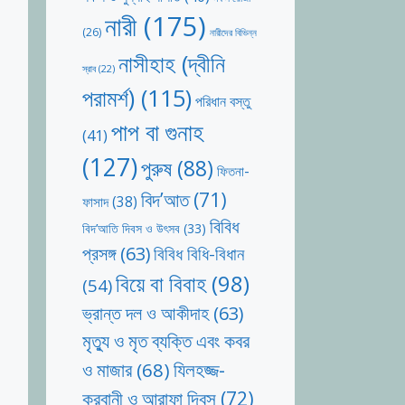
নারী
(175)
(26)
নারীদের বিভিন্ন
নাসীহাহ (দ্বীনি
স্রাব
(22)
পরামর্শ)
(115)
পরিধান বস্তু
পাপ বা গুনাহ
(41)
(127)
পুরুষ
(88)
ফিতনা-
বিদ’আত
(71)
ফাসাদ
(38)
বিবিধ
বিদ’আতি দিবস ও উৎসব
(33)
প্রসঙ্গ
(63)
বিবিধ বিধি-বিধান
বিয়ে বা বিবাহ
(98)
(54)
ভ্রান্ত দল ও আকীদাহ
(63)
মৃত্যু ও মৃত ব্যক্তি এবং কবর
যিলহজ্জ-
ও মাজার
(68)
কুরবানী ও আরাফা দিবস
(72)