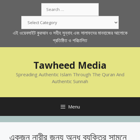
Skip
Search
to
for:
content
Categories
এই ওয়েবসাইট কুরআন ও সহীহ সুন্নাহ এবং সালাফদের মানহাজের আলোকে
প্রতিষ্ঠিত ও পরিচালিত
Tawheed Media
Spreading Authentic Islam Through The Quran And
Authentic Sunnah
Menu
একজন নারীর জন্য অন্ধ ব্যক্তির সামনে