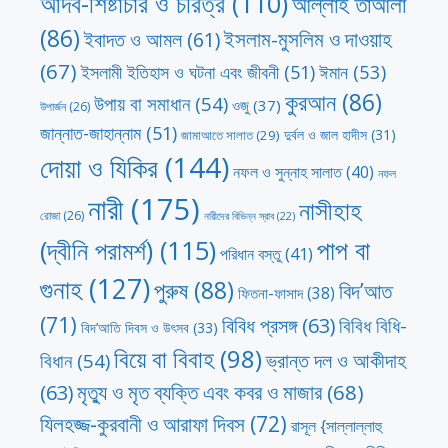
আদব-শিষ্টাচার ও চরিত্র
(110)
আল্লাহ তাআলা
(86)
ইসলাম-মুসলিম ও দাওয়াহ
ইবাদত ও আমল
(61)
(67)
ঈমান
(53)
ইসলামী ইতিহাস ও ঘটনা এবং জীবনী
(51)
কুরআন
(86)
উপায় বা সমাধান
(54)
ওজু
(37)
উপার্জন
(26)
জান্নাত-জাহান্নাম
(51)
দুর্বল ও জাল হাদীস
(31)
জামাআতে সালাত
(29)
দোয়া ও যিকির
(144)
নফল ও সুন্নাহ সালাত
(40)
নফল
নারী
(175)
নাসীহাহ
রোজা
(26)
নারীদের বিভিন্ন স্রাব
(22)
পাপ বা
(দ্বীনি পরামর্শ)
(115)
পরিধান বস্তু
(41)
গুনাহ
(127)
পুরুষ
(88)
বিদ’আত
ফিতনা-ফাসাদ
(38)
(71)
বিবিধ প্রসঙ্গ
(63)
বিবিধ বিধি-
বিদ’আতি দিবস ও উৎসব
(33)
বিয়ে বা বিবাহ
(98)
ভ্রান্ত দল ও আকীদাহ
বিধান
(54)
মৃত্যু ও মৃত ব্যক্তি এবং কবর ও মাজার
(68)
(63)
যিলহজ্জ-কুরবানী ও আরাফা দিবস
(72)
রাসূল {সাল্লাল্লাহু