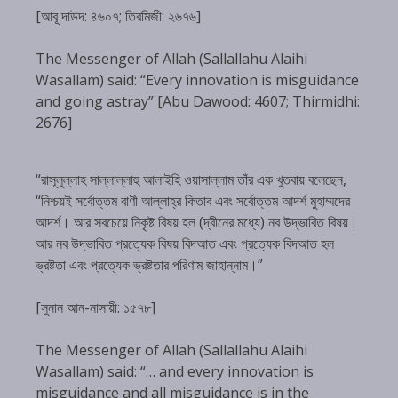
[আবূ দাউদ: ৪৬০৭; তিরমিজী: ২৬৭৬]
The Messenger of Allah (Sallallahu Alaihi
Wasallam) said: “Every innovation is misguidance
and going astray” [Abu Dawood: 4607; Thirmidhi:
2676]
“রাসূলুল্লাহ সাল্লাল্লাহু আলাইহি ওয়াসাল্লাম তাঁর এক খুতবায় বলেছেন,
“নিশ্চয়ই সর্বোত্তম বাণী আল্লাহ্‌র কিতাব এবং সর্বোত্তম আদর্শ মুহাম্মদের
আদর্শ। আর সবচেয়ে নিকৃষ্ট বিষয় হল (দ্বীনের মধ্যে) নব উদ্ভাবিত বিষয়।
আর নব উদ্ভাবিত প্রত্যেক বিষয় বিদআত এবং প্রত্যেক বিদআত হল
ভ্রষ্টতা এবং প্রত্যেক ভ্রষ্টতার পরিণাম জাহান্নাম।”
[সুনান আন-নাসায়ী: ১৫৭৮]
The Messenger of Allah (Sallallahu Alaihi
Wasallam) said: “… and every innovation is
misguidance and all misguidance is in the