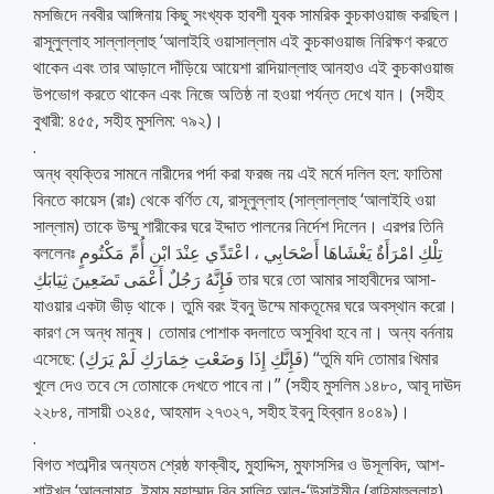
মসজিদে নববীর আঙ্গিনায় কিছু সংখ্যক হাবশী যুবক সামরিক কুচকাওয়াজ করছিল।
রাসূলুল্লাহ সাল্লাল্লাহু ‘আলাইহি ওয়াসাল্লাম এই কুচকাওয়াজ নিরিক্ষণ করতে
থাকেন এবং তার আড়ালে দাঁড়িয়ে আয়েশা রাদিয়াল্লাহু আনহাও এই কুচকাওয়াজ
উপভোগ করতে থাকেন এবং নিজে অতিষ্ঠ না হওয়া পর্যন্ত দেখে যান। (সহীহ
বুখারী: ৪৫৫, সহীহ মুসলিম: ৭৯২)।
.
অন্ধ ব্যক্তির সামনে নারীদের পর্দা করা ফরজ নয় এই মর্মে দলিল হল: ফাতিমা
বিনতে কায়েস (রাঃ) থেকে বর্ণিত যে, রাসূলুল্লাহ (সাল্লাল্লাহু ‘আলাইহি ওয়া
সাল্লাম) তাকে উম্মু শারীকের ঘরে ইদ্দাত পালনের নির্দেশ দিলেন। এরপর তিনি
বললেনঃ تِلْكِ امْرَأَةٌ يَغْشَاهَا أَصْحَابِي ، اعْتَدِّي عِنْدَ ابْنِ أُمِّ مَكْتُومٍ
فَإِنَّهُ رَجُلٌ أَعْمَى تَضَعِينَ ثِيَابَكِ তার ঘরে তো আমার সাহাবীদের আসা-
যাওয়ার একটা ভীড় থাকে। তুমি বরং ইবনু উম্মে মাকতূমের ঘরে অবস্থান করো।
কারণ সে অন্ধ মানুষ। তোমার পোশাক বদলাতে অসুবিধা হবে না। অন্য বর্ননায়
এসেছে: (فَإِنَّكِ إِذَا وَضَعْتِ خِمَارَكِ لَمْ يَرَكِ) “তুমি যদি তোমার খিমার
খুলে দেও তবে সে তোমাকে দেখতে পাবে না।” (সহীহ মুসলিম ১৪৮০, আবূ দাঊদ
২২৮৪, নাসায়ী ৩২৪৫, আহমাদ ২৭৩২৭, সহীহ ইবনু হিব্বান ৪০৪৯)।
.
বিগত শতাব্দীর অন্যতম শ্রেষ্ঠ ফাক্বীহ, মুহাদ্দিস, মুফাসসির ও উসূলবিদ, আশ-
শাইখুল ‘আল্লামাহ, ইমাম মুহাম্মাদ বিন সালিহ আল-‘উসাইমীন (রাহিমাহুল্লাহ)