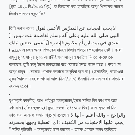
[মৃত: ১৪২১ হি./২০০১ খ্রি.] কে জিজ্ঞাসা করা হয়েছিল: অন্ধ শিক্ষকের সামনে
হিজাব পালনের হুকুম কি?
তিনি জবাব বলেন: لا يجب الحجاب عن المدرِّس الأعمى لقول
النبي صلى الله عليه وعلى آله وسلم لفاطمة بنت قيس : (
اعتدي في بيت ابن أم مكتوم فإنه رجلٌ أعمى تضعين ثيابك
عنده ) একজন অন্ধ শিক্ষকের সামনে হিজাব পালনের প্রয়োজন নেই। কারণ
রাসুলুল্লাহ সাল্লাল্লাহু আলাইহি ওয়া সাল্লাম ফাতিমা বিনতে কায়েসকে
বলেছেন: তুমি ইবনু উম্মে মাকতূমের ঘরে তোমার ইদ্দত পালন করো। কারণ সে
অন্ধ মানুষ। তোমার পোশাক বদলাতে অসুবিধা হবে না। (উসাইমীন, ফাতাওয়া
নূরুন ‘আলাদ দারব,ফাতাওয়া আল-নিসা’/১৭০) ইসলামি সওয়াল-জবাব ফাতাওয়া
নং-৯২৭৫৩)।
.
যুগশ্রেষ্ঠ ফাক্বীহ, আশ-শাইখুল ‘আল্লামাহ,ইমাম সালিহ বিন ফাওযান আল-
ফাওযান (হাফিযাহুল্লাহ) [জন্ম: ১৩৫৪ হি./১৯৩৫ খ্রি.] আল-মুনতাকা মিন
ফাতাওয়া আল-ফাওজান গ্রন্থে বলেছেন: والراجح – والله أعلم – أنها لا
يجب عليها الاحتجاب من الكفيف ؛ أي : تغطية وجهها بحضرته
” সঠিক দৃষ্টিভঙ্গি – আল্লাহই ভাল জানেন – তাকে একজন অন্ধ ব্যক্তির