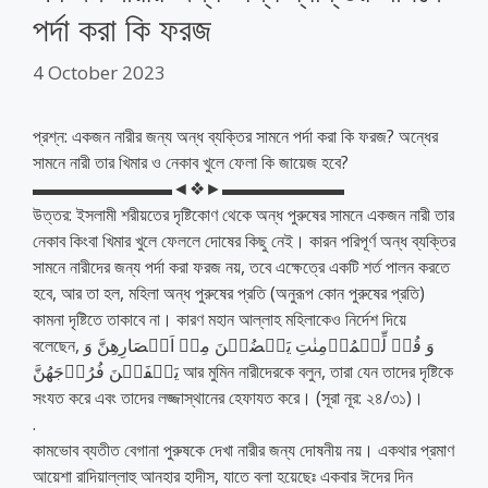
পর্দা করা কি ফরজ
4 October 2023
প্রশ্ন: একজন নারীর জন্য অন্ধ ব্যক্তির সামনে পর্দা করা কি ফরজ? অন্ধের
সামনে নারী তার খিমার ও নেকাব খুলে ফেলা কি জায়েজ হবে?
▬▬▬▬▬▬▬▬◄❖►▬▬▬▬▬▬▬
উত্তর: ইসলামী শরীয়তের দৃষ্টিকোণ থেকে অন্ধ পুরুষের সামনে একজন নারী তার
নেকাব কিংবা খিমার খুলে ফেললে দোষের কিছু নেই। কারন পরিপূর্ণ অন্ধ ব্যক্তির
সামনে নারীদের জন্য পর্দা করা ফরজ নয়, তবে এক্ষেত্রে একটি শর্ত পালন করতে
হবে, আর তা হল, মহিলা অন্ধ পুরুষের প্রতি (অনুরূপ কোন পুরুষের প্রতি)
কামনা দৃষ্টিতে তাকাবে না। কারণ মহান আল্লাহ মহিলাকেও নির্দেশ দিয়ে
বলেছেন, وَ قُلۡ لِّلۡمُؤۡمِنٰتِ یَغۡضُضۡنَ مِنۡ اَبۡصَارِهِنَّ وَ
یَحۡفَظۡنَ فُرُوۡجَهُنَّ আর মুমিন নারীদেরকে বলুন, তারা যেন তাদের দৃষ্টিকে
সংযত করে এবং তাদের লজ্জাস্থানের হেফাযত করে। (সূরা নূর: ২৪/৩১)।
.
কামভোব ব্যতীত বেগানা পুরুষকে দেখা নারীর জন্য দোষনীয় নয়। একথার প্রমাণ
আয়েশা রাদিয়াল্লাহু আনহার হাদীস, যাতে বলা হয়েছেঃ একবার ঈদের দিন