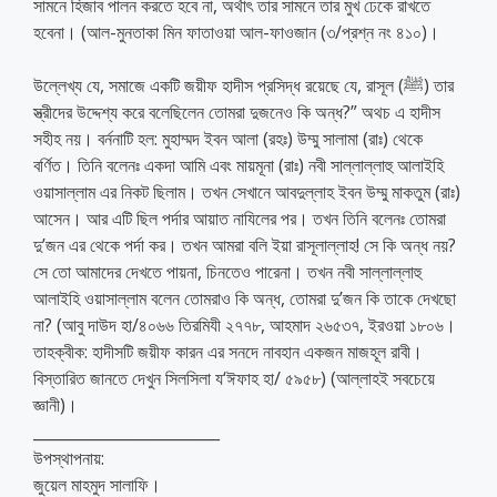
সামনে হিজাব পালন করতে হবে না, অর্থাৎ তার সামনে তার মুখ ঢেকে রাখতে
হবেনা। (আল-মুনতাকা মিন ফাতাওয়া আল-ফাওজান (৩/প্রশ্ন নং ৪১০)।
উল্লেখ্য যে, সমাজে একটি জয়ীফ হাদীস প্রসিদ্ধ রয়েছে যে, রাসূল (ﷺ) তার
স্ত্রীদের উদ্দেশ্য করে বলেছিলেন তোমরা দুজনেও কি অন্ধ?” অথচ এ হাদীস
সহীহ নয়। বর্ননাটি হল: মুহাম্মদ ইবন আলা (রহঃ) উম্মু সালামা (রাঃ) থেকে
বর্ণিত। তিনি বলেনঃ একদা আমি এবং মায়মূনা (রাঃ) নবী সাল্লাল্লাহু আলাইহি
ওয়াসাল্লাম এর নিকট ছিলাম। তখন সেখানে আবদুল্লাহ ইবন উম্মু মাকতুম (রাঃ)
আসেন। আর এটি ছিল পর্দার আয়াত নাযিলের পর। তখন তিনি বলেনঃ তোমরা
দু’জন এর থেকে পর্দা কর। তখন আমরা বলি ইয়া রাসূলাল্লাহ! সে কি অন্ধ নয়?
সে তো আমাদের দেখতে পায়না, চিনতেও পারেনা। তখন নবী সাল্লাল্লাহু
আলাইহি ওয়াসাল্লাম বলেন তোমরাও কি অন্ধ, তোমরা দু’জন কি তাকে দেখছো
না? (আবু দাউদ হা/৪০৬৬ তিরমিযী ২৭৭৮, আহমাদ ২৬৫৩৭, ইরওয়া ১৮০৬।
তাহক্বীক: হাদীসটি জয়ীফ কারন এর সনদে নাবহান একজন মাজহূল রাবী।
বিস্তারিত জানতে দেখুন সিলসিলা য‘ঈফাহ হা/ ৫৯৫৮) (আল্লাহই সবচেয়ে
জ্ঞানী)।
________________________
উপস্থাপনায়:
জুয়েল মাহমুদ সালাফি।