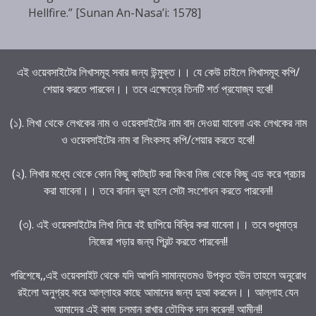
Hellfire.” [Sunan An-Nasa’i: 1578]
এই ওয়েবসাইটের লিখাসমূহ সবার জন্য উন্মুক্ত।। যে কেউ চাইলে লিখাসমূহ কপি/
শেয়ার করতে পারবেন।। তবে এক্ষেত্রে তিনটি শর্ত প্রযোজ্য হবে!!
(১). লিখা থেকে লেখকের নাম ও ওয়েবসাইটের নাম বাদ দেওয়া যাবেনা এবং লেখকের নাম
ও ওয়েবসাইটের নাম বা লিংকসহ কপি/শেয়ার করতে হবে!!
(২). লিখার মধ্যে থেকে কোন কিছু কাটছাট করা কিংবা নিজ থেকে কিছু এড করে প্রচার
করা যাবেনা।। তবে বানান ভুল হলে সেটা সংশোধন করতে পারবেন!!
(৩). এই ওয়েবসাইটের লিখা নিয়ে বই ছাপিয়ে বিক্রি করা যাবেনা।। তবে শুধুমাত্র
নিজেরা পড়ার জন্য প্রিন্ট করতে পারবেন!!
পরিশেষে,,এই ওয়েবসাইট থেকে যদি আপনি সামান্যতমও উপকৃত হউন তাহলে অনুরোধ
রইলো অনুগ্রহ করে আল্লাহর কাছে আমাদের জন্য দুআ করবেন।। আল্লাহ যেন
আমাদের এই কাজ চলমান রাখার তৌফিক দান করেন!! আমীন!!