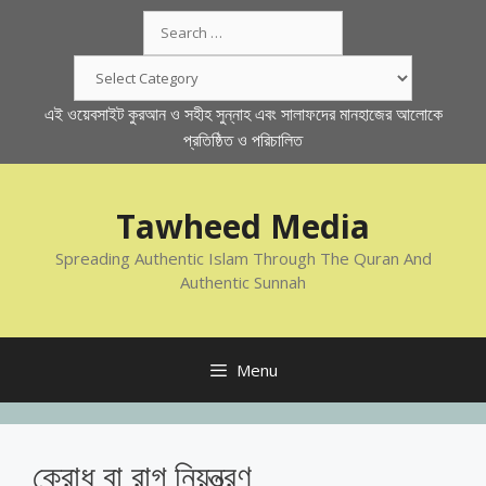
Skip
Search
to
for:
content
Categories
এই ওয়েবসাইট কুরআন ও সহীহ সুন্নাহ এবং সালাফদের মানহাজের আলোকে
প্রতিষ্ঠিত ও পরিচালিত
Tawheed Media
Spreading Authentic Islam Through The Quran And
Authentic Sunnah
Menu
ক্রোধ বা রাগ নিয়ন্ত্রণ