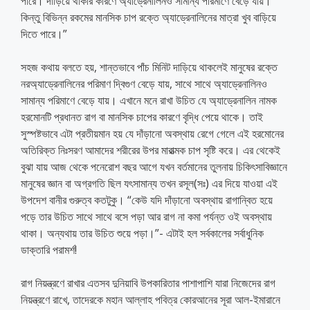
পারে। দাড়িয়ে থাকার কারণে অ্যাড্রেনালিনও সামান্য পরিমাণে বেড়ে যায়।
কিন্তু বিভিন্ন রকমের মানসিক চাপ রক্তে অ্যাড্রেনালিনের মাত্রা খুব বাড়িয়ে
দিতে পারে।”
সহজ কথায় বলতে হয়, শান্তভাবে পাঁচ মিনিট দাড়িয়ে থাকলেই মানুষের রক্তে
নরঅ্যাড্রেনালিনের পরিমাণ দ্বিগুণ বেড়ে যায়, সাথে সাথে অ্যাড্রেনালিনও
সামান্য পরিমাণে বেড়ে যায়। এখানে মনে রাখা উচিত যে অ্যাড্রেনালিন নামক
হরমোনটি প্রধানত রাগ বা মানসিক চাপের কারণে বৃদ্ধি পেয়ে থাকে। তাই
সুস্পষ্টভাবে এটা প্রতীয়মান হয় যে দাঁড়ানো অবস্থায় রেগে গেলে এই হরমোনের
অতিরিক্ত নিঃসরণ আমাদের শরীরের উপর মারাত্মক চাপ সৃষ্টি করে। এর থেকেই
বুঝা যায় আজ থেকে পনেরোশ বছর আগে যখন বর্তমানের তুলনায় চিকিৎসাবিজ্ঞানে
মানুষের জ্ঞান বা অগ্রগতি ছিল যৎসামান্য তখন রসূল(সঃ) এর দিয়ে যাওয়া এই
উপদেশ বানীর গুরুত্ব কতটুকু। “কেউ যদি দাঁড়ানো অবস্থায় রাগান্বিত হয়ে
পড়ে তার উচিত সাথে সাথে বসে পড়া আর রাগ না কমা পর্যন্ত ওই অবস্থায়
থাকা। অন্যথায় তার উচিত শুয়ে পড়া।”- এটাই হল সর্বকালের সর্বাধুনিক
ডাক্তারি পরামর্শ!
রাগ নিয়ন্ত্রণে রাখার এতসব দুনিয়াবি উপকারিতার পাশাপাশি যারা নিজেদের রাগ
নিয়ন্ত্রণে রাখে, তাদেরকে মহান আল্লাহ পবিত্র কোরআনের সূরা আল-ইমারানে