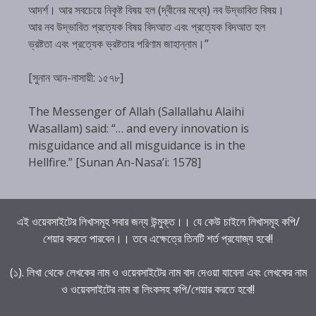
আদর্শ। আর সবচেয়ে নিকৃষ্ট বিষয় হল (দ্বীনের মধ্যে) নব উদ্ভাবিত বিষয়।
আর নব উদ্ভাবিত প্রত্যেক বিষয় বিদআত এবং প্রত্যেক বিদআত হল
ভ্রষ্টতা এবং প্রত্যেক ভ্রষ্টতার পরিণাম জাহান্নাম।”
[সুনান আন-নাসায়ী: ১৫৭৮]
The Messenger of Allah (Sallallahu Alaihi
Wasallam) said: “… and every innovation is
misguidance and all misguidance is in the
Hellfire.” [Sunan An-Nasa’i: 1578]
এই ওয়েবসাইটের লিখাসমূহ সবার জন্য উন্মুক্ত।। যে কেউ চাইলে লিখাসমূহ কপি/
শেয়ার করতে পারবেন।। তবে এক্ষেত্রে তিনটি শর্ত প্রযোজ্য হবে!!
(১). লিখা থেকে লেখকের নাম ও ওয়েবসাইটের নাম বাদ দেওয়া যাবেনা এবং লেখকের নাম
ও ওয়েবসাইটের নাম বা লিংকসহ কপি/শেয়ার করতে হবে!!