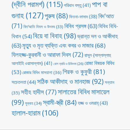
পাপ বা
(দ্বীনি পরামর্শ)
(115)
পরিধান বস্তু
(41)
গুনাহ
(127)
পুরুষ
(88)
বিদ’আত
ফিতনা-ফাসাদ
(38)
(71)
বিবিধ প্রসঙ্গ
(63)
বিবিধ বিধি-
বিদ’আতি দিবস ও উৎসব
(33)
বিয়ে বা বিবাহ
(98)
ভ্রান্ত দল ও আকীদাহ
বিধান
(54)
মৃত্যু ও মৃত ব্যক্তি এবং কবর ও মাজার
(68)
(63)
যিলহজ্জ-কুরবানী ও আরাফা দিবস
(72)
রাসূল {সাল্লাল্লাহু
রোজা বিষয়ক বিবিধ
আলাইহি ওয়াসাল্লাম}
(41)
রোগ ব্যাধি ও চিকিৎসা
(26)
শিরক ও কুফুরী
(81)
(53)
রোজার বিবিধ মাসয়ালা
(36)
সঠিক আকীদাহ ও মানহাজ
(92)
সচেতনতা
(44)
সন্তান
সালাতের বিবিধ মাসায়েল
সহীহ হাদীস
(77)
(35)
(99)
স্বামী-স্ত্রী
(84)
হজ্জ ও ওমরাহ্‌
(43)
সুন্নাহ
(34)
হালাল-হারাম
(106)