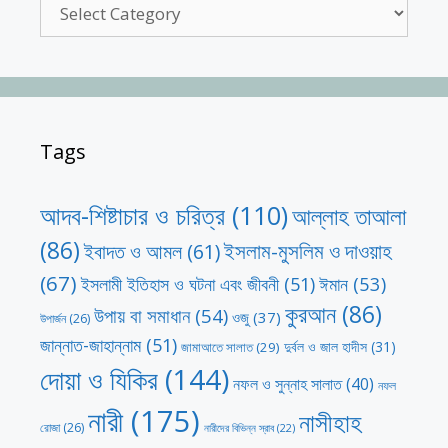
Categories
Tags
আদব-শিষ্টাচার ও চরিত্র
(110)
আল্লাহ তাআলা
(86)
ইসলাম-মুসলিম ও দাওয়াহ
ইবাদত ও আমল
(61)
(67)
ঈমান
(53)
ইসলামী ইতিহাস ও ঘটনা এবং জীবনী
(51)
কুরআন
(86)
উপায় বা সমাধান
(54)
ওজু
(37)
উপার্জন
(26)
জান্নাত-জাহান্নাম
(51)
দুর্বল ও জাল হাদীস
(31)
জামাআতে সালাত
(29)
দোয়া ও যিকির
(144)
নফল ও সুন্নাহ সালাত
(40)
নফল
নারী
(175)
নাসীহাহ
রোজা
(26)
নারীদের বিভিন্ন স্রাব
(22)