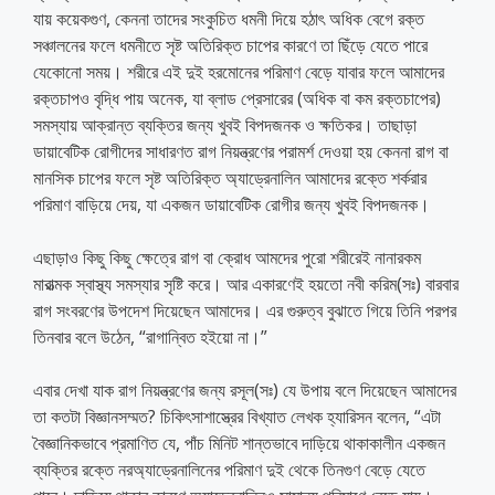
যায় কয়েকগুণ, কেননা তাদের সংকুচিত ধমনী দিয়ে হঠাৎ অধিক বেগে রক্ত
সঞ্চালনের ফলে ধমনীতে সৃষ্ট অতিরিক্ত চাপের কারণে তা ছিঁড়ে যেতে পারে
যেকোনো সময়। শরীরে এই দুই হরমোনের পরিমাণ বেড়ে যাবার ফলে আমাদের
রক্তচাপও বৃদ্ধি পায় অনেক, যা ব্লাড প্রেসারের (অধিক বা কম রক্তচাপের)
সমস্যায় আক্রান্ত ব্যক্তির জন্য খুবই বিপদজনক ও ক্ষতিকর। তাছাড়া
ডায়াবেটিক রোগীদের সাধারণত রাগ নিয়ন্ত্রণের পরামর্শ দেওয়া হয় কেননা রাগ বা
মানসিক চাপের ফলে সৃষ্ট অতিরিক্ত অ্যাড্রেনালিন আমাদের রক্তে শর্করার
পরিমাণ বাড়িয়ে দেয়, যা একজন ডায়াবেটিক রোগীর জন্য খুবই বিপদজনক।
এছাড়াও কিছু কিছু ক্ষেত্রে রাগ বা ক্রোধ আমদের পুরো শরীরেই নানারকম
মারাত্মক স্বাস্থ্য সমস্যার সৃষ্টি করে। আর একারণেই হয়তো নবী করিম(সঃ) বারবার
রাগ সংবরণের উপদেশ দিয়েছেন আমাদের। এর গুরুত্ব বুঝাতে গিয়ে তিনি পরপর
তিনবার বলে উঠেন, “রাগান্বিত হইয়ো না।”
এবার দেখা যাক রাগ নিয়ন্ত্রণের জন্য রসূল(সঃ) যে উপায় বলে দিয়েছেন আমাদের
তা কতটা বিজ্ঞানসম্মত? চিকিৎসাশাস্ত্রের বিখ্যাত লেখক হ্যারিসন বলেন, “এটা
বৈজ্ঞানিকভাবে প্রমাণিত যে, পাঁচ মিনিট শান্তভাবে দাড়িয়ে থাকাকালীন একজন
ব্যক্তির রক্তে নরঅ্যাড্রেনালিনের পরিমাণ দুই থেকে তিনগুণ বেড়ে যেতে