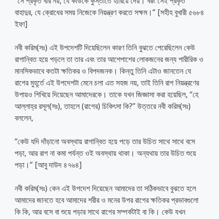
“সে প্রকৃত বীর নয়, যে কাউকে কুস্তীতে হারিয়ে দেয়। বরং সেই প্রকৃত
বাহাদুর, যে ক্রোধের সময় নিজেকে নিয়ন্ত্রণ করতে সক্ষম।” [সহীহ বুখারী ৫৬৮৪
ইফা]
নবী করিম(সঃ) এই উপদেশটি দিয়েছিলেন কারণ তিনি বুঝতে পেরেছিলেন কেউ
রাগান্বিত হয়ে পড়লে তা তার এবং তার আশেপাশের লোকজনের জন্য শারীরিক ও
মানসিকভাবে কতটা ক্ষতিকর ও বিপদজনক। কিন্তু তিনি এটাও জানতেন যে
রাগের মুহূর্তে এই উপদেশটা মেনে চলা এত সহজ নয়, তাই তিনি রাগ নিয়ন্ত্রণের
উপায়ও শিখিয়ে দিয়েছেন আমাদেরকে। তাকে যখন জিজ্ঞাসা করা হয়েছিল, “হে
আল্লাহ্‌র রসূল(সঃ), তাহলে (রাগের) চিকিৎসা কি?” উত্তরে নবী করিম(সঃ)
বললেন,
“কেউ যদি দাঁড়ানো অবস্থায় রাগান্বিত হয়ে পড়ে তার উচিত সাথে সাথে বসে
পড়া, আর রাগ না কমা পর্যন্ত ওই অবস্থায় থাকা। অন্যথায় তার উচিত শুয়ে
পড়া।” [আবু দাউদ ৪৭৬৪]
নবী করিম(সঃ) কেন এই উপদেশ দিয়েছেন আমাদের তা সঠিকভাবে বুঝতে হলে
আমাদের জানতে হবে আমাদের শরীর ও মনের উপর রাগের ক্ষতিকর প্রভাবগুলো
কি কি, আর বসে বা শুয়ে পড়ার সাথে রাগের সম্পর্কটাই বা কি। কেউ যখন