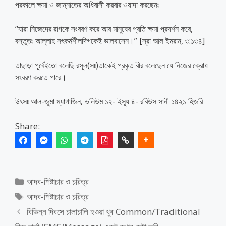
পরকালে ক্ষমা ও জান্নাতের অধিবাসী করবার ওয়াদা করছেনঃ
“যারা নিজেদের রাগকে সংবরণ করে আর মানুষের প্রতি ক্ষমা প্রদর্শন করে,
বস্তুতঃ আল্লাহ সৎকর্মশীলদিগকেই ভালবাসেন।” [সূরা আল ইমরান, ৩:১৩৪]
তাছাড়া পূর্বেইতো বলেছি রসূল(সঃ)তাকেই প্রকৃত বীর বলেছেন যে নিজের ক্রোধ
সংবরণ করতে পারে।
উৎসঃ আল-জূমা ম্যাগাজিন, ভলিউম ১২- ইস্যু ৪- রবিউস সানী ১৪২১ হিজরি
Share:
Categories
আদব-শিষ্টাচার ও চরিত্র
Tags
আদব-শিষ্টাচার ও চরিত্র
বিভিন্ন দিবসে চালাচালি হওয়া খুব Common/Traditional