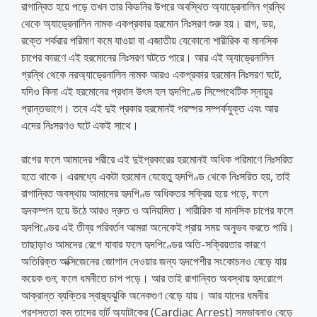
রাগান্বিত হয়ে পড়ে তখন তার কিডনির উপরে অবস্থিত অ্যাড্রেনালিন গ্রন্থি
থেকে অ্যাড্রেনালিন নামক একপ্রকার হরমোন নিঃসরণ শুরু হয়। রাগ, ভয়,
রক্তে শর্করার পরিমাণ কমে যাওয়া বা এজাতীয় যেকোনো শারীরিক বা মানসিক
চাপের কারণে এই হরমোনের নিঃসরণ ঘটতে পারে। আর এই অ্যাড্রেনালিন
গ্রন্থি থেকে নরঅ্যাড্রেনালিন নামক আরও একপ্রকার হরমোন নিঃসরণ ঘটে,
যদিও কিনা এই হরমোনের প্রধান উৎস হল হৃদপিণ্ডে সিম্পেথেটিক স্নায়ুর
প্রান্তভাগে। তবে এই দুই প্রকার হরমোনই পরস্পর সম্পর্কযুক্ত এবং আর
এদের নিঃসরণও ঘটে একই সাথে।
রাগের ফলে আমাদের শরীরে এই দুইপ্রকারের হরমোনই অধিক পরিমাণে নিঃসরিত
হতে থাকে। এরমধ্যে একটা হরমোন যেহেতু হৃদপিণ্ড থেকে নিঃসরিত হয়, তাই
রাগান্বিত অবস্থায় আমাদের হৃদপিণ্ড অধিকতর সক্রিয় হয়ে পড়ে, ফলে
হৃদকম্পন হয়ে উঠে আরও দ্রুত ও অনিয়মিত। শারীরিক বা মানসিক চাপের ফলে
হৃদপিণ্ডের এই তীব্র পরিবর্তন আমরা অনেকেই প্রায় সময় অনুভব করতে পারি।
তাছাড়াও আমদের রেগে যাবার ফলে হৃদপিণ্ডের অতি-সক্রিয়তার কারণে
অতিরিক্ত অক্সিজেনের জোগান দেওয়ার জন্য হৃদপেশীর সংকোচনও বেড়ে যায়
কয়েক গুন; ফলে ধমনীতে চাপ পড়ে। আর তাই রাগান্বিত অবস্থায় হৃদরোগে
আক্রান্ত ব্যক্তির স্বাস্থ্যঝুকি অনেকগুণ বেড়ে যায়। আর যাদের ধমনীর
প্রশস্ততা কম তাদের হার্ট অ্যাটাকের (Cardiac Arrest) সম্ভাবনাও বেড়ে