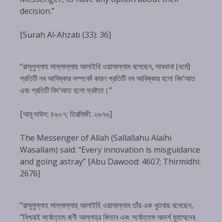
decision.”
[Surah Al-Ahzab (33): 36]
“রাসূলুল্লাহ সাল্লাল্লাহু আলাইহি ওয়াসাল্লাম বলেছেন, সাবধান! (ধর্মে)
প্রতিটি নব আবিষ্কার সম্পর্কে! কারণ প্রতিটি নব আবিষ্কার হলো বিদ‘আত
এবং প্রতিটি বিদ‘আত হলো ভ্রষ্টতা।”
[আবূ দাউদ: ৪৬০৭; তিরমিজী: ২৬৭৬]
The Messenger of Allah (Sallallahu Alaihi
Wasallam) said: “Every innovation is misguidance
and going astray” [Abu Dawood: 4607; Thirmidhi:
2676]
“রাসূলুল্লাহ সাল্লাল্লাহু আলাইহি ওয়াসাল্লাম তাঁর এক খুতবায় বলেছেন,
“নিশ্চয়ই সর্বোত্তম বাণী আল্লাহ্‌র কিতাব এবং সর্বোত্তম আদর্শ মুহাম্মদের