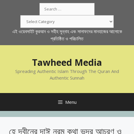
Skip
Search
to
for:
content
Categories
এই ওয়েবসাইট কুরআন ও সহীহ সুন্নাহ এবং সালাফদের মানহাজের আলোকে
প্রতিষ্ঠিত ও পরিচালিত
Tawheed Media
Spreading Authentic Islam Through The Quran And
Authentic Sunnah
Menu
হে দ্বীনের দাঈ নরম কথা ভদ্র আচরণ ও