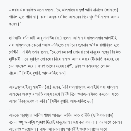
.
একবার এক ব্যক্তি এসে বললো, ‘হে আল্লাহর রাসুল! আমি নামাজে (জামাতে)
শামিল হতে পারি না। কারণ অমুক ব্যক্তি আমাদের নিয়ে খুব দীর্ঘ নামাজ আদায়
করেন।’
.
হাদিসটির বর্ণনাকারী আবু মাস‘উদ (রা.) বলেন, আমি নবি সাল্লাল্লাহু আলাইহি
ওয়া সাল্লামকে কোনো ওয়াজ-নসিহতে সেদিনের তুলনায় অধিক রাগান্বিত হতে
দেখিনি। নবিজি তখন বলেন, ‘‘হে লোকসকল! তোমরা তো মানুষের মধ্যে বিরক্তি
সৃষ্টিকারী। যে ব্যক্তি লোকদের নিয়ে নামাজ আদায় করবে (ইমামতি করবে), সে
যেন সংক্ষেপ করে। কারণ তাদের মধ্যে রোগী, দুর্বল ও কর্মব্যস্ত লোকও
থাকে।’’ [সহীহ বুখারি, আস-সহিহ: ৯০]
.
আবদুল্লাহ ইবনু মাস‘উদ (রা.) বলেন, ‘নবি সাল্লাল্লাহু আলাইহি ওয়া সাল্লাম
আমাদের অবস্থার প্রতি লক্ষ্য রেখে নির্দিষ্ট দিনে ওয়াজ-নসিহত করতেন, যাতে
আমরা বিরক্তবোধ না করি।’ [সহীহ বুখারি, আস-সহিহ: ৬৮]
.
আরবের প্রখ্যাত আলিম শায়খ আবদুল আযিয আত তরিফি (হাফিযাহুল্লাহ)
বলেন, শুধু অকাট্য প্রমাণ দিয়েই মানুষের মন জয় করা যায় না। এর সাথে কোমল
আচরণও প্রয়োজন। রাসুল সাল্লাল্লাহু আলাইহি ওয়াসাল্লামের সাথে