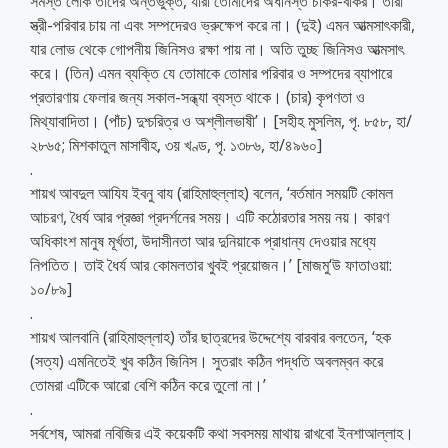
সমস্ত লোক তাদের অন্তর্ভুক্ত, যারা তোমাদের অধীনস্ত চাকর-বাকর। তারা
স্ত্রী-পরিবার চায় না এবং সম্পদেরও ভ্রুক্ষেপ করে না। (দুই) এমন আত্মসাৎকারী,
যার লোভ থেকে গোপনীয় জিনিসও রক্ষা পায় না। অতি তুচ্ছ জিনিসও আত্মসাৎ
করে। (তিন) এমন ব্যক্তি যে তোমাকে তোমার পরিবার ও সম্পদের ব্যাপারে
প্রতারণায় ফেলার জন্য সকাল-সন্ধ্যা ব্যস্ত থাকে। (চার) কৃপণতা ও
মিথ্যাবাদিতা। (পাঁচ) দুশ্চরিত্র ও অশ্লীলভাষী’। [সহীহ মুসলিম, পৃ. ৮৫৮, হা/
২৮৬৫; মিশকাতুল মাসাবীহ, ৩য় খণ্ড, পৃ. ১৩৮৬, হা/৪৯৬০]
.
শায়খ আবদুল আযিয ইবনু বায (রাহিমাহুল্লাহ) বলেন, ‘বর্তমান সময়টি কোমল
আচরণ, ধৈর্য আর প্রজ্ঞা প্রদর্শনের সময়। এটি কঠোরতার সময় নয়। কারণ
অধিকাংশ মানুষ মূর্খতা, উদাসীনতা আর দুনিয়াকে প্রাধান্য দেওয়ার মধ্যে
নিপতিত। তাই ধৈর্য আর কোমলতার খুবই প্রয়োজন।’ [মাজমু‘উ ফাতাওয়া:
১০/৮৯]
.
শায়খ আলবানি (রাহিমাহুল্লাহ) তাঁর ছাত্রদের উদ্দেশ্যে বারবার বলতেন, ‘হক
(সত্য) এমনিতেই খুব কঠিন জিনিস। সুতরাং কঠিন পদ্ধতি অবলম্বন করে
তোমরা এটিকে আরো বেশি কঠিন করে তুলো না।’
.
সর্বশেষ, আমরা নবিজির এই কয়েকটি কথা সবসময় মাথায় রাখবো ইনশাআল্লাহ।