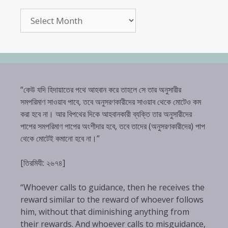
Archives
“কেউ যদি হিদায়াতের পথে আহবান করে তাহলে সে তার অনুসারীর
সমপরিমাণ সাওয়াব পাবে, তবে অনুসরণকারীদের সাওয়াব থেকে মোটেও কম
করা হবে না। আর বিপথের দিকে আহবানকারী ব্যক্তি তার অনুসারীদের
পাপের সমপরিমাণ পাপের অংশীদার হবে, তবে তাদের (অনুসরণকারীদের) পাপ
থেকে মোটেই কমানো হবে না।”
[তিরমিযী: ২৬৭৪]
“Whoever calls to guidance, then he receives the
reward similar to the reward of whoever follows
him, without that diminishing anything from
their rewards. And whoever calls to misguidance,