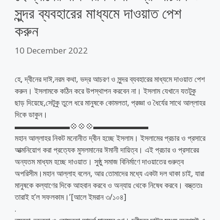
সুন্দর ব্যবহারের মাধ্যমে দাওয়াত পেশ
করুন
10 December 2022
হে, দ্বীনের দাঈ,নরম কথা, ভদ্র আচরণ ও সুন্দর ব্যবহারের মাধ্যমে দাওয়াত পেশ
করুন। ইসলামকে কঠিন করে উপস্থাপন করবেন না। ইসলাম যেখানে যতটুকু
ছাড় দিয়েছে,সেটুকু তুলে ধরে মানুষকে কোমলতা, প্রজ্ঞা ও ধৈর্যের সাথে আল্লাহর
দিকে ডাকুন।
▬▬▬▬▬▬▬💠💠💠▬▬▬▬▬▬▬
মহান আল্লাহর নিকট মনোনীত দ্বীন হচ্ছে ইসলাম। ইসলামের প্রচার ও প্রসারে
আত্মনিয়োগ করা প্রত্যেক মুসলমানের ঈমানী দায়িত্ব। এই প্রচার ও প্রসারের
অন্যতম মাধ্যম হচ্ছে দাওয়াত। সুষ্ঠু সমাজ বিনির্মাণে দাওয়াতের গুরুত্ব
অপরিসীম।মহান আল্লাহ বলেন, আর তোমাদের মধ্যে একটা দল থাকা চাই, যারা
মানুষকে কল্যাণের দিকে আহবান করবে ও অন্যায় থেকে নিষেধ করবে। বস্ত্ততঃ
তারাই হ’ল সফলকাম।’[আলে ইমরান ৩/১০৪]
.