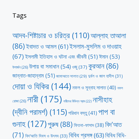
Tags
আদব-শিষ্টাচার ও চরিত্র
(110)
আল্লাহ তাআলা
(86)
ইসলাম-মুসলিম ও দাওয়াহ
ইবাদত ও আমল
(61)
(67)
ঈমান
(53)
ইসলামী ইতিহাস ও ঘটনা এবং জীবনী
(51)
কুরআন
(86)
উপায় বা সমাধান
(54)
ওজু
(37)
উপার্জন
(26)
জান্নাত-জাহান্নাম
(51)
দুর্বল ও জাল হাদীস
(31)
জামাআতে সালাত
(29)
দোয়া ও যিকির
(144)
নফল ও সুন্নাহ সালাত
(40)
নফল
নারী
(175)
নাসীহাহ
রোজা
(26)
নারীদের বিভিন্ন স্রাব
(22)
পাপ বা
(দ্বীনি পরামর্শ)
(115)
পরিধান বস্তু
(41)
গুনাহ
(127)
পুরুষ
(88)
বিদ’আত
ফিতনা-ফাসাদ
(38)
(71)
বিবিধ প্রসঙ্গ
(63)
বিবিধ বিধি-
বিদ’আতি দিবস ও উৎসব
(33)