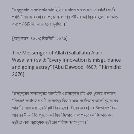
“রাসূলুল্লাহ সাল্লাল্লাহু আলাইহি ওয়াসাল্লাম বলেছেন, সাবধান! (ধর্মে)
প্রতিটি নব আবিষ্কার সম্পর্কে! কারণ প্রতিটি নব আবিষ্কার হলো বিদ‘আত
এবং প্রতিটি বিদ‘আত হলো ভ্রষ্টতা।”
[আবূ দাউদ: ৪৬০৭; তিরমিজী: ২৬৭৬]
The Messenger of Allah (Sallallahu Alaihi
Wasallam) said: “Every innovation is misguidance
and going astray” [Abu Dawood: 4607; Thirmidhi:
2676]
“রাসূলুল্লাহ সাল্লাল্লাহু আলাইহি ওয়াসাল্লাম তাঁর এক খুতবায় বলেছেন,
“নিশ্চয়ই সর্বোত্তম বাণী আল্লাহ্‌র কিতাব এবং সর্বোত্তম আদর্শ মুহাম্মদের
আদর্শ। আর সবচেয়ে নিকৃষ্ট বিষয় হল (দ্বীনের মধ্যে) নব উদ্ভাবিত বিষয়।
আর নব উদ্ভাবিত প্রত্যেক বিষয় বিদআত এবং প্রত্যেক বিদআত হল
ভ্রষ্টতা এবং প্রত্যেক ভ্রষ্টতার পরিণাম জাহান্নাম।”