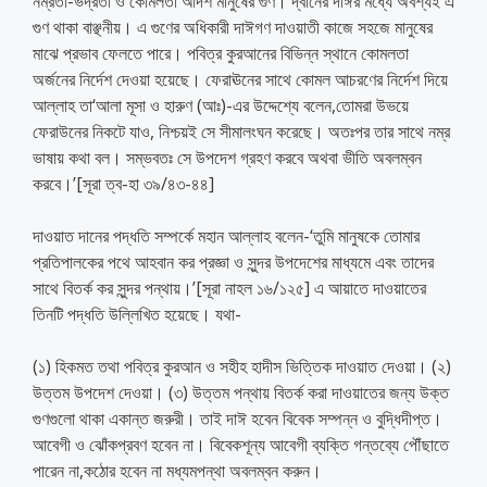
নম্রতা-ভদ্রতা ও কোমলতা আদর্শ মানুষের গুণ। দ্বীনের দাঈর মধ্যে অবশ্যই এ
গুণ থাকা বাঞ্ছনীয়। এ গুণের অধিকারী দাঈগণ দাওয়াতী কাজে সহজে মানুষের
মাঝে প্রভাব ফেলতে পারে। পবিত্র কুরআনের বিভিন্ন স্থানে কোমলতা
অর্জনের নির্দেশ দেওয়া হয়েছে। ফেরাঊনের সাথে কোমল আচরণের নির্দেশ দিয়ে
আল্লাহ তা‘আলা মূসা ও হারুণ (আঃ)-এর উদ্দেশ্যে বলেন,তোমরা উভয়ে
ফেরাউনের নিকটে যাও, নিশ্চয়ই সে সীমালংঘন করেছে। অতঃপর তার সাথে নম্র
ভাষায় কথা বল। সম্ভবতঃ সে উপদেশ গ্রহণ করবে অথবা ভীতি অবলম্বন
করবে।’[সূরা ত্ব-হা ৩৯/৪৩-৪৪]
দাওয়াত দানের পদ্ধতি সম্পর্কে মহান আল্লাহ বলেন-‘তুমি মানুষকে তোমার
প্রতিপালকের পথে আহবান কর প্রজ্ঞা ও সুন্দর উপদেশের মাধ্যমে এবং তাদের
সাথে বিতর্ক কর সুন্দর পন্থায়।’[সূরা নাহল ১৬/১২৫] এ আয়াতে দাওয়াতের
তিনটি পদ্ধতি উল্লিখিত হয়েছে। যথা-
(১) হিকমত তথা পবিত্র কুরআন ও সহীহ হাদীস ভিত্তিক দাওয়াত দেওয়া। (২)
উত্তম উপদেশ দেওয়া। (৩) উত্তম পন্থায় বিতর্ক করা দাওয়াতের জন্য উক্ত
গুণগুলো থাকা একান্ত জরুরী। তাই দাঈ হবেন বিবেক সম্পন্ন ও বুদ্ধিদীপ্ত।
আবেগী ও ঝোঁকপ্রবণ হবেন না। বিবেকশূন্য আবেগী ব্যক্তি গন্তব্যে পৌঁছাতে
পারেন না,কঠোর হবেন না মধ্যমপন্থা অবলম্বন করুন।