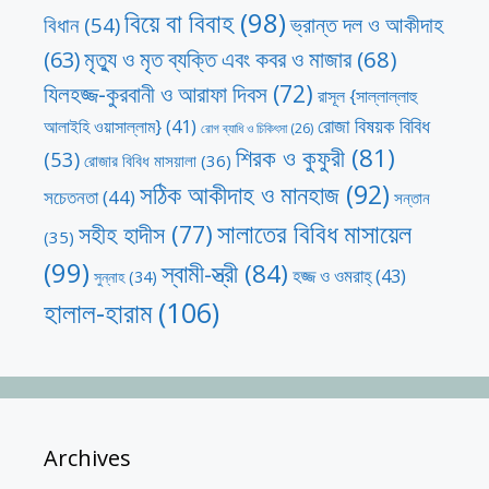
বিয়ে বা বিবাহ
(98)
ভ্রান্ত দল ও আকীদাহ
বিধান
(54)
মৃত্যু ও মৃত ব্যক্তি এবং কবর ও মাজার
(68)
(63)
যিলহজ্জ-কুরবানী ও আরাফা দিবস
(72)
রাসূল {সাল্লাল্লাহু
রোজা বিষয়ক বিবিধ
আলাইহি ওয়াসাল্লাম}
(41)
রোগ ব্যাধি ও চিকিৎসা
(26)
শিরক ও কুফুরী
(81)
(53)
রোজার বিবিধ মাসয়ালা
(36)
সঠিক আকীদাহ ও মানহাজ
(92)
সচেতনতা
(44)
সন্তান
সালাতের বিবিধ মাসায়েল
সহীহ হাদীস
(77)
(35)
(99)
স্বামী-স্ত্রী
(84)
হজ্জ ও ওমরাহ্‌
(43)
সুন্নাহ
(34)
হালাল-হারাম
(106)
Archives