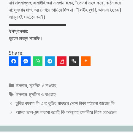
নবি সাল্লাল্লাহু আলাইহি ওয়া সাল্লাম বলেন, ‘‘তোমরা সহজ করো, কঠিন করো
না; সুসংবাদ দাও, ভয় দেখিয়ে তাড়িয়ে দিও না।’’[সহীহ বুখারি, আস-সহিহ:৬৯]
আল্লাহই সবচেয়ে জ্ঞানী)
▬▬▬▬▬▬▬▬▬▬▬▬
উপস্থাপনায়:
জুয়েল মাহমুদ সালাফি।
Share:
Categories
ইসলাম, মুসলিম ও দাওয়াহ
Tags
ইসলাম-মুসলিম ও দাওয়াহ
হুন্ডির ব্যবসা কি এবং হুন্ডির মাধ্যমে দেশে টাকা পাঠানো জায়েজ কি
আমরা ভাল-মন্দ করবো বলেই কি আল্লাহ তাকদীরে লিখে রেখেছেন