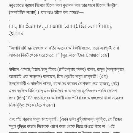
নবুওয়তের প্রমাণ হিসেবে ছিলো আল কুরআন আর তার সাথে ছিলেন জিব্রীল
(আলাইহিস সালাম)। তারপরও তাঁকে বলা হয়েছে—
.
وَلَوۡ کُنۡتَ فَظًّا غَلِیۡظَ الۡقَلۡبِ لَانۡفَضُّوۡا مِنۡ
حَوۡلِکَ
.
‘‘আপনি যদি রূঢ় মেজাজ ও কঠিন হৃদয়ের অধিকারী হতেন, তবে অবশ্যই তারা
আপনার নিকট থেকে সরে যেতো।’’ [সুরা আলে ইমরান, আয়াত: ১৫৯]
.
হাদীসে এসেছে,‘ইয়ায ইবনু হিমার (রাযিয়াল্লাহু আনহু) বলেন, রাসূল (সাল্লাল্লাহু
আলাইহি ওয়া সাল্লাম) বলেছেন, তিন শ্রেণীর মানুষ জান্নাতী : (এক)
ইনছাফকারী ও দানশীল শাসক, যাকে সৎ কাজের যোগ্যতা দেয়া হয়েছে, (দুই)
এমন ব্যক্তি যিনি দয়ালু এবং নিকটস্থ ও অন্যান্য মুসলিমদের প্রতি কোমল
হৃদয় (তিন) যিনি সৎচরিত্রের অধিকারী এবং পারিবারিক অসচ্ছলতা থাকা সত্ত্বেও
ভিক্ষাবৃত্তি থেকে বেঁচে থাকেন।
.
এবং পাঁচ প্রকার মানুষ জাহান্নামী : (এক) দুর্বল বুদ্ধিসম্পন্ন ব্যক্তি, যে নিজের
স্থূল বুদ্ধির কারণে নিজেকে খারাপ কাজ থেকে বিরত রাখতে পারে না। এই