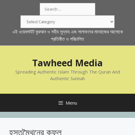
Skip
Search
to
for:
content
Categories
এই ওয়েবসাইট কুরআন ও সহীহ সুন্নাহ এবং সালাফদের মানহাজের আলোকে
প্রতিষ্ঠিত ও পরিচালিত
Tawheed Media
Spreading Authentic Islam Through The Quran And
Authentic Sunnah
Menu
হস্তমৈথনের কুফল