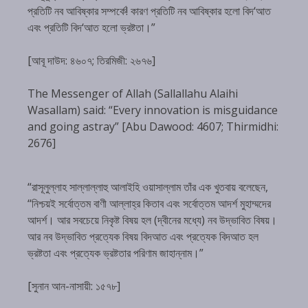
প্রতিটি নব আবিষ্কার সম্পর্কে! কারণ প্রতিটি নব আবিষ্কার হলো বিদ‘আত
এবং প্রতিটি বিদ‘আত হলো ভ্রষ্টতা।”
[আবূ দাউদ: ৪৬০৭; তিরমিজী: ২৬৭৬]
The Messenger of Allah (Sallallahu Alaihi
Wasallam) said: “Every innovation is misguidance
and going astray” [Abu Dawood: 4607; Thirmidhi:
2676]
“রাসূলুল্লাহ সাল্লাল্লাহু আলাইহি ওয়াসাল্লাম তাঁর এক খুতবায় বলেছেন,
“নিশ্চয়ই সর্বোত্তম বাণী আল্লাহ্‌র কিতাব এবং সর্বোত্তম আদর্শ মুহাম্মদের
আদর্শ। আর সবচেয়ে নিকৃষ্ট বিষয় হল (দ্বীনের মধ্যে) নব উদ্ভাবিত বিষয়।
আর নব উদ্ভাবিত প্রত্যেক বিষয় বিদআত এবং প্রত্যেক বিদআত হল
ভ্রষ্টতা এবং প্রত্যেক ভ্রষ্টতার পরিণাম জাহান্নাম।”
[সুনান আন-নাসায়ী: ১৫৭৮]