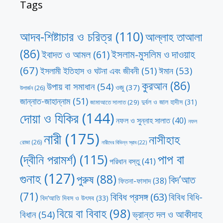
Tags
আদব-শিষ্টাচার ও চরিত্র
(110)
আল্লাহ তাআলা
(86)
ইসলাম-মুসলিম ও দাওয়াহ
ইবাদত ও আমল
(61)
(67)
ঈমান
(53)
ইসলামী ইতিহাস ও ঘটনা এবং জীবনী
(51)
কুরআন
(86)
উপায় বা সমাধান
(54)
ওজু
(37)
উপার্জন
(26)
জান্নাত-জাহান্নাম
(51)
দুর্বল ও জাল হাদীস
(31)
জামাআতে সালাত
(29)
দোয়া ও যিকির
(144)
নফল ও সুন্নাহ সালাত
(40)
নফল
নারী
(175)
নাসীহাহ
রোজা
(26)
নারীদের বিভিন্ন স্রাব
(22)
পাপ বা
(দ্বীনি পরামর্শ)
(115)
পরিধান বস্তু
(41)
গুনাহ
(127)
পুরুষ
(88)
বিদ’আত
ফিতনা-ফাসাদ
(38)
(71)
বিবিধ প্রসঙ্গ
(63)
বিবিধ বিধি-
বিদ’আতি দিবস ও উৎসব
(33)
বিয়ে বা বিবাহ
(98)
ভ্রান্ত দল ও আকীদাহ
বিধান
(54)