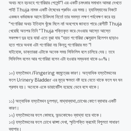
অথচ মনে হচভহে গণোরিয়ার পেসেন্ট”! এর একটি চমৎকার সমাধান আমরা দেখতে
পাই! Thuja নামক একটি ঔষেধের প্রুভিং এর সময়। হ্যানিম্যানের নিকটে
একজন ধর্মযাজক আসে চিকিৎসা নিতে! তার সমস্ত লক্ষণ পর্যবেক্ষণ করে হয়
“গণোরিয়া অথচ ইতিহাস খুঁজে মিলে না! অবশেষে জানতে পারে রোগীটি Thuja
খেয়েছি অতপর তিনি “Thuja শক্তিকৃত করে দেওয়ায় আস্তে আস্তে
সবলক্ষণ দুর হয়ে যায়! এতে বুঝা যায় “হয়ত গণোরিয়া সেক্সুয়াল রিলেশন ছাড়াও
হতে পারে অথবা এটা গণোরিয়া নয় কিন্তু গণোরিয়ার মত “!
যাইহোক, ডাক্তাররা এটাকে অনেক সময় সিফিলিস বলে চালিয়ে দেয়। তবে
সিফিলিস বলেন আর গণোরিয়া বলেন এটা হওয়ার সম্ভবনা থাকে ৬০%।
১০) হস্তমৈথন /Fingering বহুমুত্রের কারণ। অত্যাধিক হস্তমৈথনের
ফলে Urinery Bladder এর মূত্র ক্ষমতা নষ্ট হয়ে যেতে থাকে ফলে ঘন ঘন
প্রসাব হয়। অনেকে একে ডায়াবেটিস হয়েছে ভেবে বসে থাকে।
১১) অত্যাধিক হস্তমৈথন চুলপড়া, মাথ্যাব্যাথা,চোখের কোণে ব্যাথার একটি
কারণ।
১২) হস্তমৈথনের ফলে কোমরে, অন্ডকোষেও ব্যাথ্যা হয়ে থাকে।
১৩) হস্তমৈথনের ফলে চোখে ঝাপ্সা দেখা, স্মৃতিশক্তি ক্রমেই বিপুলতা সাধারণ
ব্যাপার।