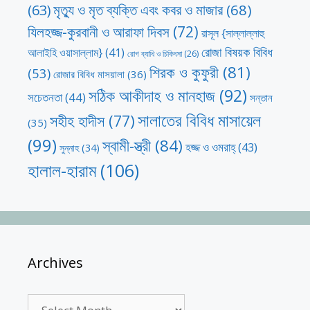
মৃত্যু ও মৃত ব্যক্তি এবং কবর ও মাজার
(68)
(63)
যিলহজ্জ-কুরবানী ও আরাফা দিবস
(72)
রাসূল {সাল্লাল্লাহু
রোজা বিষয়ক বিবিধ
আলাইহি ওয়াসাল্লাম}
(41)
রোগ ব্যাধি ও চিকিৎসা
(26)
শিরক ও কুফুরী
(81)
(53)
রোজার বিবিধ মাসয়ালা
(36)
সঠিক আকীদাহ ও মানহাজ
(92)
সচেতনতা
(44)
সন্তান
সালাতের বিবিধ মাসায়েল
সহীহ হাদীস
(77)
(35)
(99)
স্বামী-স্ত্রী
(84)
হজ্জ ও ওমরাহ্‌
(43)
সুন্নাহ
(34)
হালাল-হারাম
(106)
Archives
Archives