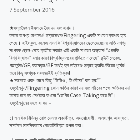
7 September 2016
★হস্তমৈথন ইসলামে বৈধ নয় বরং হারাম।
বলতে জগণ্য লাগলেও! হস্তমৈথন/Fingering একটি সাধারণ ব্যাপার হয়ে
গেছে। হাইস্কুল, কলেজ এমনকি বিশ্ববিদ্যালয়ের ছেলেমেয়েদের অতি নগণ্য
সংখ্যক ছেলে-মেয়ে ব্যতীত সবারই এটি একটি সাধারণ অভ্যাস! “এমনকি
বিশ্ববিদ্যালয়” বলার কারণ বিশ্ববিদ্যালয়ের গন্ডিতে এসেছে” কন্টাক্ট মেরেজ,
গার্ল্ফ্রেন্ড/GF, বয়ফ্রেন্ড/BF অর্থই হল লাইচেঞ্জ ছাড়াই ড্রাবিং/বিয়ের পূর্বের!
তবে কিছু সংখ্যক সবসময়ইই ব্যতিক্রম!
★সবচেয়ে খারাপ লাগে কিছু “ভিডিও , লিখনীতে” বলা হয়:””
হস্তমৈথুন/Fingering কোন ক্ষতির কারণ নয় বরং শরীরের পক্ষে ক্ষতিকর নয়!
আমার মনে হয় সে/তারা কখনো “রোগির Case Taking করে নি”।
হস্তমৈথুনের ফলে যা হয় –
১) মানসিক বিভিন্ন রোগ যেমনঃ একাকীত্ব, অমনোযোগী , অলস,গৃহ আবদ্ধতা,
সসর্বক্ষণ মানসিকভাবে নোংরামিচিন্তা কল্পনা করা।