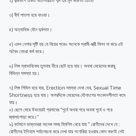
২) ধব্জভংগ একটি অতিপরিচিত শব্দ এর মূল কারণও এটিই!
৩) বীর্য পাতলা হয়ে যাওয়া।
৪) অত্যাধিক যৌন দুর্বলতা।
৫) এমন নেশার সৃষ্টি হয় যে বিয়ের পরেও অনেকে স্বামী-স্ত্রী মিলন না করে এই
অবৈধ নোংরা কর্ম করে।
৬) লিঙ্গ স্বাভাবিকের তুলনায় ধীরে ছোট হয়ে যায়। অথবা মেয়েদের জরায়ু
বিভিন্ন সমস্যা হয়।
৭) লিঙ্গ শিথিল হয়ে যায়, Erection সমস্যা দেখা দেয়, Sexual Time
Shortness হয়ে যায়। অপরদিকে মেয়েদের যৌনাংগের সংবেদনশীলতা কমে
যায়।
৮) ছেলে মেয়ে উভয়েরই প্রসাবের “পূর্বে অথবা পরে অথবা পূর্বে ও পরে
জ্বালাপোড়া করে।”
৯) বর্তমানে ডাক্তাররা অনেক সময় হিমশিম খেয়ে যায় ” রোগীদের দেখে যে :
রোগীদের ইতিহাস পর্যালোচনা করে দেখা যায় গণোরিয়া হওয়ার কোন করণই নেই