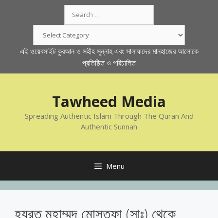
Skip
Search
to
for:
content
Categories
এই ওয়েবসাইট কুরআন ও সহীহ সুন্নাহ এবং সালাফদের মানহাজের আলোকে
প্রতিষ্ঠিত ও পরিচালিত
Tawheed Media
Spreading Authentic Islam Through The Quran And
Authentic Sunnah
Menu
হযরত মুহাম্মদ মোস্তফা (সাঃ) থেকে