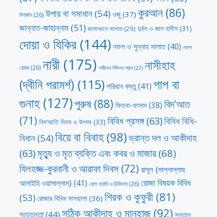
কুরআন
(86)
উপায় বা সমাধান
(54)
ওজু
(37)
উপার্জন
(26)
জান্নাত-জাহান্নাম
(51)
দুর্বল ও জাল হাদীস
(31)
জামাআতে সালাত
(29)
দোয়া ও যিকির
(144)
নফল ও সুন্নাহ সালাত
(40)
নফল
নারী
(175)
নাসীহাহ
রোজা
(26)
নারীদের বিভিন্ন স্রাব
(22)
পাপ বা
(দ্বীনি পরামর্শ)
(115)
পরিধান বস্তু
(41)
গুনাহ
(127)
পুরুষ
(88)
বিদ’আত
ফিতনা-ফাসাদ
(38)
(71)
বিবিধ প্রসঙ্গ
(63)
বিবিধ বিধি-
বিদ’আতি দিবস ও উৎসব
(33)
বিয়ে বা বিবাহ
(98)
ভ্রান্ত দল ও আকীদাহ
বিধান
(54)
মৃত্যু ও মৃত ব্যক্তি এবং কবর ও মাজার
(68)
(63)
যিলহজ্জ-কুরবানী ও আরাফা দিবস
(72)
রাসূল {সাল্লাল্লাহু
রোজা বিষয়ক বিবিধ
আলাইহি ওয়াসাল্লাম}
(41)
রোগ ব্যাধি ও চিকিৎসা
(26)
শিরক ও কুফুরী
(81)
(53)
রোজার বিবিধ মাসয়ালা
(36)
সঠিক আকীদাহ ও মানহাজ
(92)
সচেতনতা
(44)
সন্তান