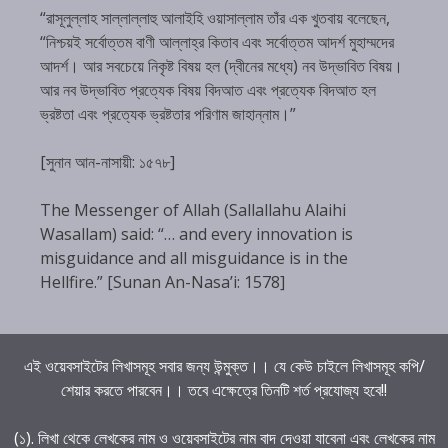
“রাসূলুল্লাহ সাল্লাল্লাহু আলাইহি ওয়াসাল্লাম তাঁর এক খুতবায় বলেছেন,
“নিশ্চয়ই সর্বোত্তম বাণী আল্লাহ্‌র কিতাব এবং সর্বোত্তম আদর্শ মুহাম্মদের
আদর্শ। আর সবচেয়ে নিকৃষ্ট বিষয় হল (দ্বীনের মধ্যে) নব উদ্ভাবিত বিষয়।
আর নব উদ্ভাবিত প্রত্যেক বিষয় বিদআত এবং প্রত্যেক বিদআত হল
ভ্রষ্টতা এবং প্রত্যেক ভ্রষ্টতার পরিণাম জাহান্নাম।”
[সুনান আন-নাসায়ী: ১৫৭৮]
The Messenger of Allah (Sallallahu Alaihi
Wasallam) said: “… and every innovation is
misguidance and all misguidance is in the
Hellfire.” [Sunan An-Nasa’i: 1578]
এই ওয়েবসাইটের লিখাসমূহ সবার জন্য উন্মুক্ত।। যে কেউ চাইলে লিখাসমূহ কপি/
শেয়ার করতে পারবেন।। তবে এক্ষেত্রে তিনটি শর্ত প্রযোজ্য হবে!!
(১). লিখা থেকে লেখকের নাম ও ওয়েবসাইটের নাম বাদ দেওয়া যাবেনা এবং লেখকের নাম