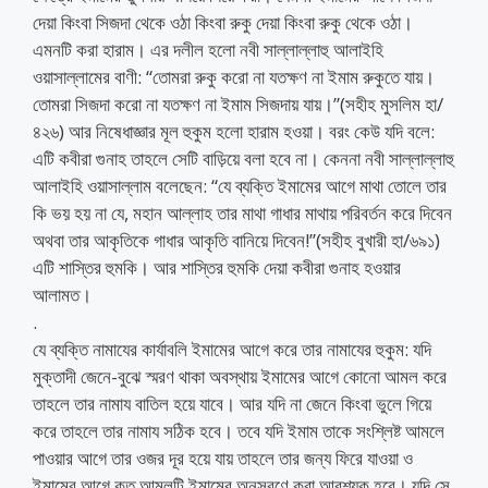
দেয়া কিংবা সিজদা থেকে ওঠা কিংবা রুকু দেয়া কিংবা রুকু থেকে ওঠা।
এমনটি করা হারাম। এর দলীল হলো নবী সাল্লাল্লাহু আলাইহি
ওয়াসাল্লামের বাণী: “তোমরা রুকু করো না যতক্ষণ না ইমাম রুকুতে যায়।
তোমরা সিজদা করো না যতক্ষণ না ইমাম সিজদায় যায়।”(সহীহ মুসলিম হা/
৪২৬) আর নিষেধাজ্ঞার মূল হুকুম হলো হারাম হওয়া। বরং কেউ যদি বলে:
এটি কবীরা গুনাহ তাহলে সেটি বাড়িয়ে বলা হবে না। কেননা নবী সাল্লাল্লাহু
আলাইহি ওয়াসাল্লাম বলেছেন: “যে ব্যক্তি ইমামের আগে মাথা তোলে তার
কি ভয় হয় না যে, মহান আল্লাহ তার মাথা গাধার মাথায় পরিবর্তন করে দিবেন
অথবা তার আকৃতিকে গাধার আকৃতি বানিয়ে দিবেন!”(সহীহ বুখারী হা/৬৯১)
এটি শাস্তির হুমকি। আর শাস্তির হুমকি দেয়া কবীরা গুনাহ হওয়ার
আলামত।
.
যে ব্যক্তি নামাযের কার্যাবলি ইমামের আগে করে তার নামাযের হুকুম: যদি
মুক্তাদী জেনে-বুঝে স্মরণ থাকা অবস্থায় ইমামের আগে কোনো আমল করে
তাহলে তার নামায বাতিল হয়ে যাবে। আর যদি না জেনে কিংবা ভুলে গিয়ে
করে তাহলে তার নামায সঠিক হবে। তবে যদি ইমাম তাকে সংশ্লিষ্ট আমলে
পাওয়ার আগে তার ওজর দূর হয়ে যায় তাহলে তার জন্য ফিরে যাওয়া ও
ইমামের আগে কৃত আমলটি ইমামের অনুসরণে করা আবশ্যক হবে। যদি সে