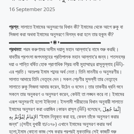
16 September 2025
প্রশ্ন
: সালাতে ইমামের অনুসরণের বিধান কী? ইমামের থেকে আগে রুকু বা
সিজদা করা অথবা ইমামের অনুসরণে বিলম্ব করা হলে তার হুকুম কী?
▬▬▬▬▬▬▬▬◖◉◗▬▬▬▬▬▬▬▬
প্রথমত
: পরম করুণাময় অসীম দয়ালু মহান আল্লাহ’র নামে শুরু করছি।
যাবতীয় প্রশংসা জগৎসমূহের প্রতিপালক মহান আল্লাহ’র জন্য। শতসহস্র
দয়া ও শান্তি বর্ষিত হোক প্রাণাধিক প্রিয় নাবী মুহাম্মাদুর রাসূলুল্লাহ (ﷺ)-
এর প্রতি। অতঃপর ইমাম শব্দের অর্থ নেতা। তিনি মাননীয় ও অনুসরণীয়।
সালাত আদায়ে তিনি নেতৃত্ব দেন। সকল শ্রেণীর মুসল্লী তার নেতৃত্বে
সালাতে রুকু সিজদা আদায় করেন, উঠেন ও বসেন। তার তাকবীর ধ্বনি শুনে
সকলে তার অনুকরণ ও অনুসরণ করেন, কেউই তা লঙ্ঘন করে না। ইমামের
এরূপ অনুসরণই হলো ইক্তিদা। ইসলামী শরীয়তের বিধান অনুযায়ী সালাতে
ইমামের অনুসরণ করা ওয়াজিব।কারন রাসূল (ﷺ) বলেছেন, إِنَّمَا جُعِلَ
الإِمَامُ لِيُؤْتَمَّ بِهِ “ইমাম নিযুক্ত করা হয়, কেবল তাঁকে অনুসরণ করার
জন্য”।(সহীহ বুখারী হা/৩৭৮) এখানে ইমামের অনুসরণ করার অর্থ
হলো,ইমাম কোনো কাজ শেষ করার পরপরই মুক্তাদির সেই কাজটি শুরু