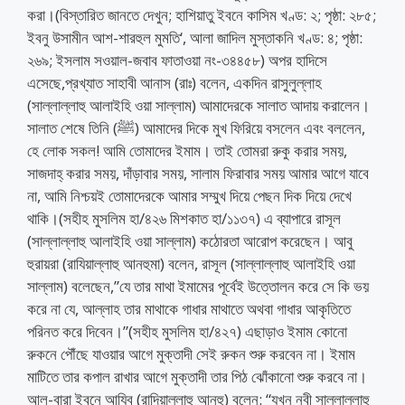
করা।(বিস্তারিত জানতে দেখুন; হাশিয়াতু ইবনে কাসিম খণ্ড: ২; পৃষ্ঠা: ২৮৫;
ইবনু উসামীন আশ-শারহুল মুমতি‘, আলা জাদিল মুস্তাকনি খণ্ড: ৪; পৃষ্ঠা:
২৬৯; ইসলাম সওয়াল-জবাব ফাতাওয়া নং-৩৪৪৫৮) অপর হাদিসে
এসেছে,প্রখ্যাত সাহাবী আনাস (রাঃ) বলেন, একদিন রাসুলুল্লাহ
(সাল্লাল্লাহু আলাইহি ওয়া সাল্লাম) আমাদেরকে সালাত আদায় করালেন।
সালাত শেষে তিনি (ﷺ) আমাদের দিকে মুখ ফিরিয়ে বসলেন এবং বললেন,
হে লোক সকল! আমি তোমাদের ইমাম। তাই তোমরা রুকু করার সময়,
সাজদাহ্‌ করার সময়, দাঁড়াবার সময়, সালাম ফিরাবার সময় আমার আগে যাবে
না, আমি নিশ্চয়ই তোমাদেরকে আমার সম্মুখ দিয়ে পেছন দিক দিয়ে দেখে
থাকি।(সহীহ মুসলিম হা/৪২৬ মিশকাত হা/১১৩৭) এ ব্যাপারে রাসূল
(সাল্লাল্লাহু আলাইহি ওয়া সাল্লাম) কঠোরতা আরোপ করেছেন। আবু
হুরায়রা (রাযিয়াল্লাহু আনহুমা) বলেন, রাসূল (সাল্লাল্লাহু আলাইহি ওয়া
সাল্লাম) বলেছেন,”যে তার মাথা ইমামের পূর্বেই উত্তোলন করে সে কি ভয়
করে না যে, আল্লাহ তার মাথাকে গাধার মাথাতে অথবা গাধার আকৃতিতে
পরিনত করে দিবেন।”(সহীহ মুসলিম হা/৪২৭) এছাড়াও ইমাম কোনো
রুকনে পৌঁছে যাওয়ার আগে মুক্তাদী সেই রুকন শুরু করবেন না। ইমাম
মাটিতে তার কপাল রাখার আগে মুক্তাদী তার পিঠ ঝোঁকানো শুরু করবে না।
আল-বারা ইবনে আযিব (রাদিয়াল্লাহু আনহু) বলেন: “যখন নবী সাল্লাল্লাহু