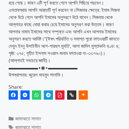
রয়ে গেছে। কারণ এটি পূর্ণ করতে গেলে আপনি পিছিয়ে পড়বেন।
এমতাবস্থায় আপনি আয়াতটি পূর্ণ করবেন না।সিজদার ক্ষেত্রে: ইমাম সিজদা
থেকে উঠে গেলে আপনি ইমামের অনুসরণে উঠে যাবেন। সিজদায় থেকে
আল্লাহর কাছে দোয়া করার চেয়ে ইমামের অনুসরণ করা উত্তম। কারণ
আপনার নামায ইমামের সাথে সম্পৃক্ত এবং আপনি এখন আপনার ইমামের
অনুসরণ করতে আদিষ্ট।”(ঈষৎ পরিবর্তিত ও সমাপ্ত পুরো ফাতওয়াটি জানতে
দেখুন ইবনু উসাইমীন আশ-শারহুল মুমতি‘, আলা জাদিল মুস্তাকনি খণ্ড: ৪;
পৃষ্ঠা: ২৭৫; গৃহীত ইসলাম সওয়াল-জবাব ফাতাওয়া নং-৩৩৭৯০)।
(আল্লাহই সবচেয়ে জ্ঞানী)।
▬▬▬▬▬▬◖◉◗▬▬▬▬▬▬
উপস্থাপনায়: জুয়েল মাহমুদ সালাফি।
Share:
Categories
জামাআতে সালাত
Tags
জামাআতে সালাত