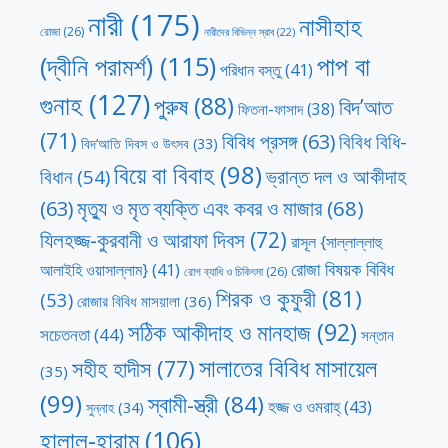
নারী
(175)
নাসীহাহ
রোজা
(26)
নারীদের বিভিন্ন স্রাব
(22)
পাপ বা
(দ্বীনি পরামর্শ)
(115)
পরিধান বস্তু
(41)
গুনাহ
(127)
পুরুষ
(88)
বিদ’আত
ফিতনা-ফাসাদ
(38)
(71)
বিবিধ প্রসঙ্গ
(63)
বিবিধ বিধি-
বিদ’আতি দিবস ও উৎসব
(33)
বিয়ে বা বিবাহ
(98)
ভ্রান্ত দল ও আকীদাহ
বিধান
(54)
মৃত্যু ও মৃত ব্যক্তি এবং কবর ও মাজার
(68)
(63)
যিলহজ্জ-কুরবানী ও আরাফা দিবস
(72)
রাসূল {সাল্লাল্লাহু
রোজা বিষয়ক বিবিধ
আলাইহি ওয়াসাল্লাম}
(41)
রোগ ব্যাধি ও চিকিৎসা
(26)
শিরক ও কুফুরী
(81)
(53)
রোজার বিবিধ মাসয়ালা
(36)
সঠিক আকীদাহ ও মানহাজ
(92)
সচেতনতা
(44)
সন্তান
সালাতের বিবিধ মাসায়েল
সহীহ হাদীস
(77)
(35)
(99)
স্বামী-স্ত্রী
(84)
হজ্জ ও ওমরাহ্‌
(43)
সুন্নাহ
(34)
হালাল-হারাম
(106)