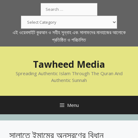
Skip
Search
to
for:
content
Categories
এই ওয়েবসাইট কুরআন ও সহীহ সুন্নাহ এবং সালাফদের মানহাজের আলোকে
প্রতিষ্ঠিত ও পরিচালিত
Tawheed Media
Spreading Authentic Islam Through The Quran And
Authentic Sunnah
Menu
সালাতে ইমামের অনুসরণের বিধান