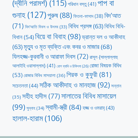
পাপ বা
(দ্বীনি পরামর্শ)
(115)
পরিধান বস্তু
(41)
গুনাহ
(127)
পুরুষ
(88)
বিদ’আত
ফিতনা-ফাসাদ
(38)
(71)
বিবিধ প্রসঙ্গ
(63)
বিবিধ বিধি-
বিদ’আতি দিবস ও উৎসব
(33)
বিয়ে বা বিবাহ
(98)
ভ্রান্ত দল ও আকীদাহ
বিধান
(54)
মৃত্যু ও মৃত ব্যক্তি এবং কবর ও মাজার
(68)
(63)
যিলহজ্জ-কুরবানী ও আরাফা দিবস
(72)
রাসূল {সাল্লাল্লাহু
রোজা বিষয়ক বিবিধ
আলাইহি ওয়াসাল্লাম}
(41)
রোগ ব্যাধি ও চিকিৎসা
(26)
শিরক ও কুফুরী
(81)
(53)
রোজার বিবিধ মাসয়ালা
(36)
সঠিক আকীদাহ ও মানহাজ
(92)
সচেতনতা
(44)
সন্তান
সালাতের বিবিধ মাসায়েল
সহীহ হাদীস
(77)
(35)
(99)
স্বামী-স্ত্রী
(84)
হজ্জ ও ওমরাহ্‌
(43)
সুন্নাহ
(34)
হালাল-হারাম
(106)