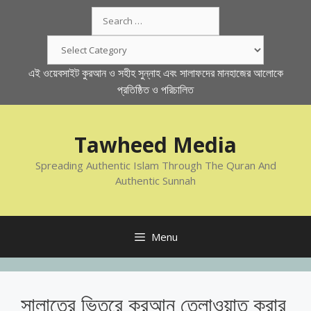
Skip
Search
to
for:
content
Categories
এই ওয়েবসাইট কুরআন ও সহীহ সুন্নাহ এবং সালাফদের মানহাজের আলোকে
প্রতিষ্ঠিত ও পরিচালিত
Tawheed Media
Spreading Authentic Islam Through The Quran And
Authentic Sunnah
Menu
সালাতের ভিতরে কুরআন তেলাওয়াত করার