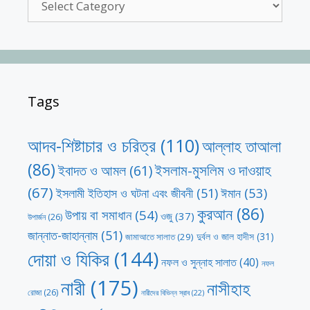
Tags
আদব-শিষ্টাচার ও চরিত্র
(110)
আল্লাহ তাআলা
(86)
ইসলাম-মুসলিম ও দাওয়াহ
ইবাদত ও আমল
(61)
(67)
ঈমান
(53)
ইসলামী ইতিহাস ও ঘটনা এবং জীবনী
(51)
কুরআন
(86)
উপায় বা সমাধান
(54)
ওজু
(37)
উপার্জন
(26)
জান্নাত-জাহান্নাম
(51)
দুর্বল ও জাল হাদীস
(31)
জামাআতে সালাত
(29)
দোয়া ও যিকির
(144)
নফল ও সুন্নাহ সালাত
(40)
নফল
নারী
(175)
নাসীহাহ
রোজা
(26)
নারীদের বিভিন্ন স্রাব
(22)