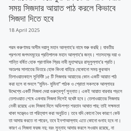
সময় সিজদার আয়াত পাঠ করলে কিভাবে
সিজদা দিতে হবে
18 April 2025
পরম করুণাময় অসীম দয়ালু মহান আল্লাহ’র নামে শুরু করছি। যাবতীয়
প্রশংসা জগৎসমূহের প্রতিপালক মহান আল্লাহ’র জন্য। শতসহস্র দয়া ও
শান্তি বর্ষিত হোক প্রাণাধিক প্রিয় নাবী মুহাম্মাদুর রাসূলুল্লাহ’র প্রতি।
অতঃপর সালাতের ভিতরে হোক কিংবা বাহিরে যেকোনো সময় কুরআন
তিলাওয়াতকালে সুনির্দিষ্ট ১৫ টি সিজদার আয়াতের কোন একটি আয়াত পাঠ
করা হলে বা শুনলে “মুমিন- মুমিনা” পাঠক ও শ্রোতা সকলকে আল্লাহর
উদ্দেশ্যে একটি সিজদা দেয়া গুরুত্বপূর্ণ সুন্নাত। একই আয়াত বারবার পড়লে
তেলাওয়াত শেষে একবার সিজদা দিলেই যথেষ্ট হবে। তেলাওয়াতের সিজদায়
নেকী রয়েছে এবং সিজদা দিলে অভিশপ্ত শয়তান আঘাত পায়; তাই সক্ষমতা
থাকা সত্ত্বেও তা পরিত্যাগ করা অনুচিত। তবে যদি কোনো বৈধ কারণে কেউ
তা আদায় করতে না পারেন, তবে ইনশাআল্লাহ এতে কোনো গুনাহ হবে না।
কারণ এ সিজদা ফরজ নয়; বরং সুন্নাহ আদায় করলে সওয়াব রয়েছে, না