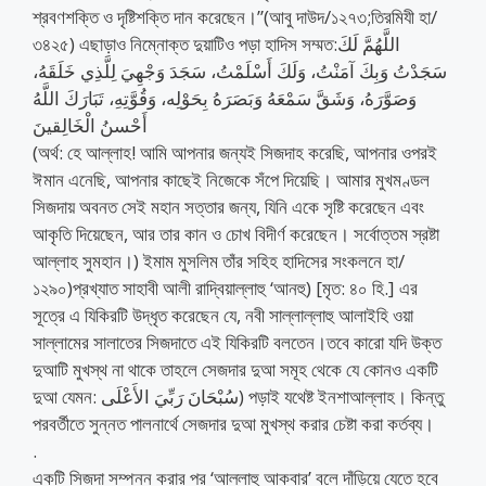
শ্রবণশক্তি ও দৃষ্টিশক্তি দান করেছেন।”(আবু দাউদ/১২৭৩;তিরমিযী হা/
৩৪২৫) এছাড়াও নিম্নোক্ত দুয়াটিও পড়া হাদিস সম্মত:اللَّهُمَّ لَكَ
سَجَدْتُ وَبِكَ آمَنْتُ، وَلَكَ أَسْلَمْتُ، سَجَدَ وَجْهِيَ لِلَّذِي خَلَقَهُ،
وَصَوَّرَهُ، وَشَقَّ سَمْعَهُ وَبَصَرَهُ بِحَوْلِه، وَقُوَّتِهِ، تَبَارَكَ اللَّهُ
أَحْسنُ الْخَالِقينَ
(অর্থ: হে আল্লাহ! আমি আপনার জন্যই সিজদাহ করেছি, আপনার ওপরই
ঈমান এনেছি, আপনার কাছেই নিজেকে সঁপে দিয়েছি। আমার মুখমণ্ডল
সিজদায় অবনত সেই মহান সত্তার জন্য, যিনি একে সৃষ্টি করেছেন এবং
আকৃতি দিয়েছেন, আর তার কান ও চোখ বিদীর্ণ করেছেন। সর্বোত্তম স্রষ্টা
আল্লাহ সুমহান।) ইমাম মুসলিম তাঁর সহিহ হাদিসের সংকলনে হা/
১২৯০)প্রখ্যাত সাহাবী আলী রাদ্বিয়াল্লাহু ‘আনহু) [মৃত: ৪০ হি.] এর
সূত্রে এ যিকিরটি উদ্ধৃত করেছেন যে, নবী সাল্লাল্লাহু আলাইহি ওয়া
সাল্লামের সালাতের সিজদাতে এই যিকিরটি বলতেন।তবে কারো যদি উক্ত
দুআটি মুখস্থ না থাকে তাহলে সেজদার দুআ সমূহ থেকে যে কোনও একটি
দুআ যেমন: سُبْحَانَ رَبِّيَ الأَعْلَى) পড়াই যথেষ্ট ইনশাআল্লাহ। কিন্তু
পরবর্তীতে সুন্নত পালনার্থে সেজদার দুআ মুখস্থ করার চেষ্টা করা কর্তব্য।
.
একটি সিজদা সম্পন্ন করার পর ‘আল্লাহু আকবার’ বলে দাঁড়িয়ে যেতে হবে