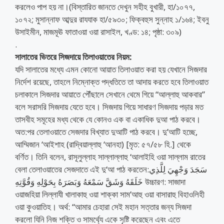
করলেও পাপ হয় না।(বিস্তারিত জানতে দেখুন সহীহ বুখারী, হা/১০৭৭,
১০৭২; মুসান্নাফ আব্দুর রাযযাক হা/৫৯৩০; ফিক্বহুস সুন্নাহ ১/১৬৪; ইবনু
উসাইমীন, মাজমূঊ ফাতাওয়া ওয়া রাসাইল, খণ্ড: ১৪; পৃষ্ঠা: ৩০৯)
.
সালাতের ভিতরে সিজদায়ে তিলাওয়াতের নিয়ম:
যদি সালাতের মধ্যে এমন কোনো আয়াত তিলাওয়াত করা হয় যেখানে সিজদার
নির্দেশ রয়েছে, তাহলে নিম্নোক্ত পদ্ধতিতে তা আদায় করতে হবে তিলাওয়াত
চলাকালে সিজদার আয়াতে পৌঁছালে সেখানে থেমে গিয়ে “আল্লাহু আকবার”
বলে সরাসরি সিজদায় যেতে হবে। সিজদায় গিয়ে সাধারণ সিজদায় পড়ার মত
তাসবীহ সমূহের মধ্য থেকে যে কোনও এক বা একাধিক দুআ পাঠ করবে।
অত:পর তেলাওয়াতে সেজদার বিখ্যাত দুআটি পাঠ করবে। দু’আটি হচ্ছে,
আম্মিজান ‘আইশাহ (রাদ্বিয়াল্লাহু ‘আনহা) [মৃত: ৫৭/৫৮ হি.] থেকে
বর্ণিত। তিনি বলেন, রাসূলুল্লাহ সাল্লাল্লাহু ‘আলাইহি ওয়া সাল্লাম রাতের
বেলা তেলাওয়াতের সেজদাতে এই দু‘আ পাঠ করতেন:سَجَدَ وَجْهِيَ لِلَّذِي
خَلَقَهُ وَشَقَّ سَمْعَهُ وَبَصَرَهُ بِحَوْلِهِ وَقُوَّتِهِ উচ্চারণ: সাজাদা
ওয়াজহিয়া লিল্লাযী খালাকাহু ওয়া শাক্কা সাম’আহু ওয়া বাসারাহু বিহাওলিহী
ওয়া কুওয়াতিহ। অর্থ: “আমার চেহারা সেই মহান সত্তার জন্য সিজদা
করলো যিনি নিজ শক্তি ও সামর্থ্যে একে সৃষ্টি করেছেন এবং এতে