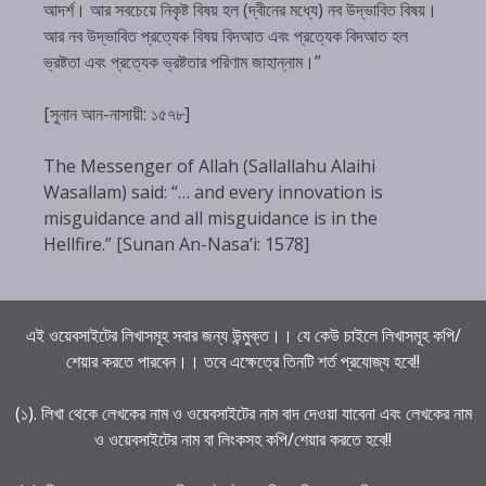
আদর্শ। আর সবচেয়ে নিকৃষ্ট বিষয় হল (দ্বীনের মধ্যে) নব উদ্ভাবিত বিষয়।
আর নব উদ্ভাবিত প্রত্যেক বিষয় বিদআত এবং প্রত্যেক বিদআত হল
ভ্রষ্টতা এবং প্রত্যেক ভ্রষ্টতার পরিণাম জাহান্নাম।”
[সুনান আন-নাসায়ী: ১৫৭৮]
The Messenger of Allah (Sallallahu Alaihi
Wasallam) said: “… and every innovation is
misguidance and all misguidance is in the
Hellfire.” [Sunan An-Nasa’i: 1578]
এই ওয়েবসাইটের লিখাসমূহ সবার জন্য উন্মুক্ত।। যে কেউ চাইলে লিখাসমূহ কপি/
শেয়ার করতে পারবেন।। তবে এক্ষেত্রে তিনটি শর্ত প্রযোজ্য হবে!!
(১). লিখা থেকে লেখকের নাম ও ওয়েবসাইটের নাম বাদ দেওয়া যাবেনা এবং লেখকের নাম
ও ওয়েবসাইটের নাম বা লিংকসহ কপি/শেয়ার করতে হবে!!