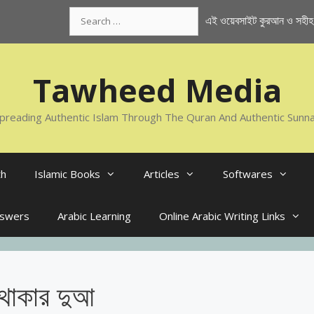
Search
এই ওয়েবসাইট কুরআন ও সহীহ স
for:
Tawheed Media
preading Authentic Islam Through The Quran And Authentic Sunn
th
Islamic Books
Articles
Softwares
nswers
Arabic Learning
Online Arabic Writing Links
থাকার দুআ