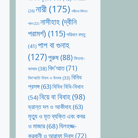
নারী
(175)
(26)
নারীদের বিভিন্ন
নাসীহাহ (দ্বীনি
স্রাব
(22)
পরামর্শ)
(115)
পরিধান বস্তু
পাপ বা গুনাহ
(41)
(127)
পুরুষ
(88)
ফিতনা-
বিদ’আত
(71)
ফাসাদ
(38)
বিবিধ
বিদ’আতি দিবস ও উৎসব
(33)
প্রসঙ্গ
(63)
বিবিধ বিধি-বিধান
বিয়ে বা বিবাহ
(98)
(54)
ভ্রান্ত দল ও আকীদাহ
(63)
মৃত্যু ও মৃত ব্যক্তি এবং কবর
যিলহজ্জ-
ও মাজার
(68)
কুরবানী ও আরাফা দিবস
(72)