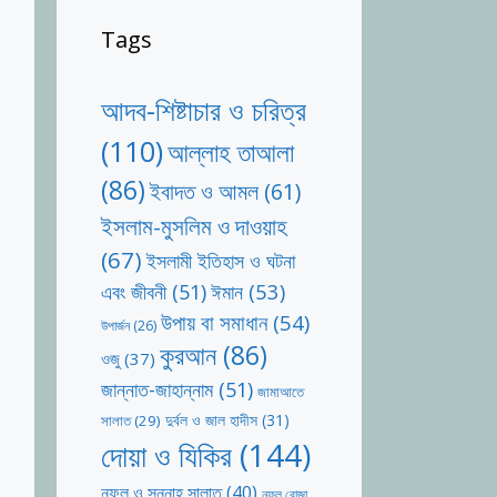
Tags
আদব-শিষ্টাচার ও চরিত্র
(110)
আল্লাহ তাআলা
(86)
ইবাদত ও আমল
(61)
ইসলাম-মুসলিম ও দাওয়াহ
(67)
ইসলামী ইতিহাস ও ঘটনা
ঈমান
(53)
এবং জীবনী
(51)
উপায় বা সমাধান
(54)
উপার্জন
(26)
কুরআন
(86)
ওজু
(37)
জান্নাত-জাহান্নাম
(51)
জামাআতে
দুর্বল ও জাল হাদীস
(31)
সালাত
(29)
দোয়া ও যিকির
(144)
নফল ও সুন্নাহ সালাত
(40)
নফল রোজা