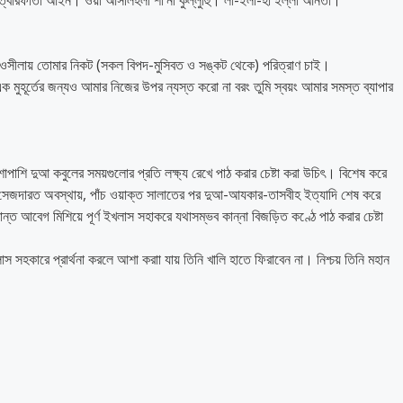
ী ত্বারফাতা আইন। ওয়া আসলিহলী শা’নী কুল্লুাহু। লা-ইলা-হা ইল্লা আনতা।
র ওসীলায় তোমার নিকট (সকল বিপদ-মুসিবত ও সঙ্কট থেকে) পরিত্রাণ চাই।
ুহূর্তের জন্যও আমার নিজের উপর ন্যস্ত করো না বরং তুমি স্বয়ং আমার সমস্ত ব্যাপার
াপাশি দুআ কবুলের সময়গুলোর প্রতি লক্ষ্য রেখে পাঠ করার চেষ্টা করা উচিৎ। বিশেষ করে
, সেজদারত অবস্থায়, পাঁচ ওয়াক্ত সালাতের পর দুআ-আযকার-তাসবীহ ইত্যাদি শেষ করে
ত আবেগ মিশিয়ে পূর্ণ ইখলাস সহাকরে যথাসম্ভব কান্না বিজড়িত কণ্ঠে পাঠ করার চেষ্টা
 সহকারে প্রার্থনা করলে আশা করাা যায় তিনি খালি হাতে ফিরাবেন না। নিশ্চয় তিনি মহান