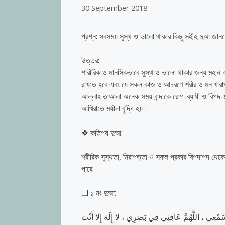
30 September 2018
প্রশ্ন: সবসময় সুস্থ ও ভালো থাকার কিছু সহীহ দুআ জা
উত্তর:
শারীরিক ও মানসিকভাবে সুস্থ ও ভালো থাকার জন্য মহান আল্
রাখতে হবে এবং যে সকল কাজ ও আচরণে শরীর ও মন খারাপ 
আল্লাহ তাআলা অনেক সময় বান্দাকে রোগ-ব্যাধী ও বিপদ-ম
আখিরাতে মর্যাদা বৃদ্ধি হয়।
❖ কতিপয় দুআ:
শরীরিক সুস্থতা, নিরাপত্তা ও সকল প্রকার বিপদাপদ থেকে 
পারে:
❑ ১ নং দুআ:
َمْعِي ، اللَّهُمَّ عَافِنِي فِي بَصَرِي ، لا إِلَهَ إِلا أَنْتَ