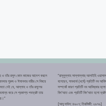
হ ও তাঁর রসূল কোন কাজের আদেশ করলে
“রাসূলুল্লাহ সাল্লাল্লাহু আলাইহি ওয়াসাল
ানদার পুরুষ ও ঈমানদার নারীর সে বিষয়ে
বলেছেন, সাবধান! (ধর্মে) প্রতিটি নব আবিষ
্ষমতা নেই যে, আল্লাহ ও তাঁর রসূলের
সম্পর্কে! কারণ প্রতিটি নব আবিষ্কার হলো
ান্য করে সে প্রকাশ্য পথভ্রষ্ট তায়
বিদ‘আত এবং প্রতিটি বিদ‘আত হলো ভ্রষ্
হয়।”
[আবূ দাউদ: ৪৬০৭; তিরমিজী: ২৬৭৬]