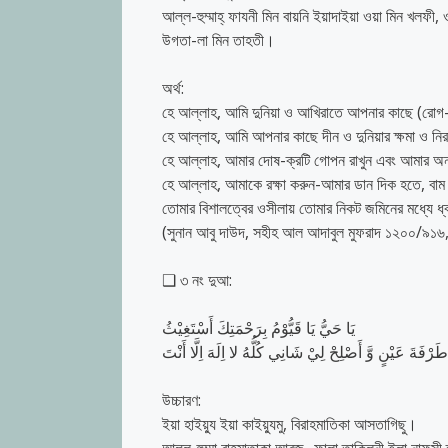
আল্ল-হুম্মাহ্ ফাযনী মিন বায়নি ইয়াদাইয়া ওয়া মিন খলফ
উগতা-লা মিন তাহতী।
অর্থ:
হে আল্লাহ, আমি দুনিয়া ও আখিরাতে আপনার কাছে (রোগ-বাল
হে আল্লাহ, আমি আপনার কাছে দীন ও দুনিয়ার ক্ষমা ও ন
হে আল্লাহ, আমার দোষ-ক্রটি গোপন রাখুন এবং আমার অন্
হে আল্লাহ, আমাকে রক্ষা করুন-আমার ডান দিক হতে, বা
তোমার বিশালত্বের ওসীলায় তোমার নিকট জমিনের মধ্যে ধ্
(সুনান আবু দাউদ, সহীহ আল আদাবুল মুফরাদ ১২০০/৯১৬,
❑ ৩ নং দুআ:
يَا حَيُّ يَا قَيُّوْمُ بِرَحْمَتِكَ أَسْتَغِيْثُ
َرْفَةَ عَيْنٍ وَّ أَصْلِحْ لِيْ شَانِي كُلُّهُ لا اِلَهَ اِلَّا أَنْتَ
উচ্চারণ:
ইয়া হাইয়্যু ইয়া কাইয়্যুমু, বিরাহমাতিকা আসতাগিছু।