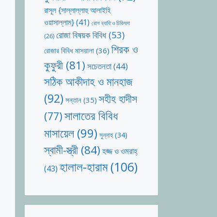
রাসূল {সাল্লাল্লাহু আলাইহি
ওয়াসাল্লাম}
(41)
রোগ ব্যাধি ও চিকিৎসা
রোজা বিষয়ক বিবিধ
(53)
(26)
শিরক ও
রোজার বিবিধ মাসয়ালা
(36)
কুফুরী
(81)
সচেতনতা
(44)
সঠিক আকীদাহ ও মানহাজ
(92)
সহীহ হাদীস
সন্তান
(35)
সালাতের বিবিধ
(77)
মাসায়েল
(99)
সুন্নাহ
(34)
স্বামী-স্ত্রী
(84)
হজ্জ ও ওমরাহ্‌
হালাল-হারাম
(106)
(43)