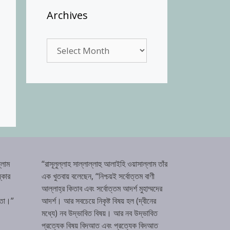
Archives
Archives
্লাম
“রাসূলুল্লাহ সাল্লাল্লাহু আলাইহি ওয়াসাল্লাম তাঁর
্কার
এক খুতবায় বলেছেন, “নিশ্চয়ই সর্বোত্তম বাণী
আল্লাহ্‌র কিতাব এবং সর্বোত্তম আদর্শ মুহাম্মদের
টতা।”
আদর্শ। আর সবচেয়ে নিকৃষ্ট বিষয় হল (দ্বীনের
মধ্যে) নব উদ্ভাবিত বিষয়। আর নব উদ্ভাবিত
প্রত্যেক বিষয় বিদআত এবং প্রত্যেক বিদআত