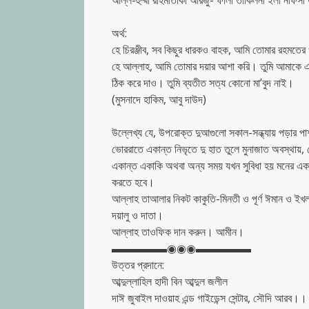
আল্ল-হুম্মা রাহমাতাকা আরজু- ফালা তাকিলনী ইলা নাফস
অর্থ:
হে চিরঞ্জীব, সব কিছুর ধারকও বাহক, আমি তোমার রহমতে
হে আল্লাহ, আমি তোমার দয়ার আশা করি। তুমি আমাকে এক ম
ঠিক করে দাও। তুমি ব্যতীত সত্য কোনো মা’বুদ নাই।
(মুসনাদে হাকিম, আবু দাউদ)
উল্লেখ্য যে, উপরোক্ত দুআগুলো সকাল-সন্ধ্যায় পড়ার পাশ
ভোররাতে একান্ত নিভৃতে দু হাত তুলে মুনাজাত অবস্থায়
একান্ত একাকি অথবা অন্য সময় যখন সুবিধা হয় মনের একান্
করতে হবে।
আল্লাহ তাআলার নিকট কাকুতি-মিনতী ও পূর্ণ ঈমান ও ইখলাস
দয়ালু ও দাতা।
আল্লাহ তাওফিক দান করুন। আমীন।
▬▬▬▬▬◉◉◉▬▬▬▬▬
উত্তর প্রদানে:
আব্দুল্লাহিল হাদী বিন আব্দুল জলীল
দাঈ জুবাইল দাওয়াহ এন্ড গাইডেন্স সেন্টার, সৌদি আরব।।