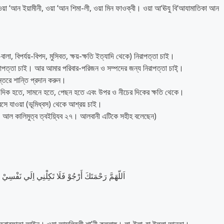
ী, ওয়া ‘আন ইয়ামীনী, ওয়া ‘আন শিমা-লী, ওয়া মিন ফাওক্বী। ওয়া আ‘ঊযু বি‘আযামাতিকা আন
া, বিপর্যয়-বিপদ, মুসিবত, ক্ষয়-ক্ষতি ইত্যাদি থেকে) নিরাপত্তা চাই।
িরাপত্তা চাই। আর আমার পরিবার-পরিজন ও সম্পদের জন্য নিরাপত্তা চাই্।
তরে শান্তি প্রদান করুন।
ম দিক হতে, সামনে হতে, পেছন হতে এবং উপর ও নীচের দিকের ক্ষতি থেকে।
বসে যাওয়া (ভূমিধ্বস) থেকে আশ্রয় চাই।
 আল কালিমুত্ব ত্বইয়্যিব ২৭। আলবানী এটিকে সহীহ বলেছেন)
اَللّهَمَّ رَحْمَتَكَ أَرْجُوْ فَلَا تَكِلْنِي اِلَي نَفْسِيْ ط