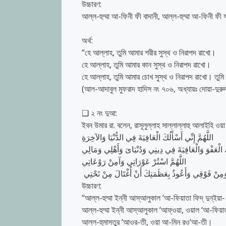
উচ্চারণ:
আল্ল-হুম্মা আ-ফিনী ফী বাদানী, আল্ল-হুম্মা আ-ফিনী ফী
অর্থ:
“হে আল্লাহ, তুমি আমার শরীর সুস্থ ও নিরাপদ রাখো।
হে আল্লাহ, তুমি আমার কান সুস্থ ও নিরাপদ রাখো।
হে আল্লাহ, তুমি আমার চোখ সুস্থ ও নিরাপদ রাখো। তুমি
(আল-আদাবুল মুফরাদ হাদিস নং ৭০৬, অধ্যায়ঃ দোয়া-দুরু
❑ ২ নং দুআ:
ইবন উমার রা. বলেন, রাসূলুল্লাহ সাল্লাল্লাহু আলাইহি ও
اللَّهُمَّ إِنِّي أَسْأَلُكَ الْعَافِيَةَ فِي الدُّنْيَا وَالآخِرَةِ
ُكَ الْعَفْوَ وَالْعَافِيَةَ فِي دِينِي وَدُنْيَاىَ وَأَهْلِي وَمَالِي
اللَّهُمَّ اسْتُرْ‏ عَوْرَاتِي وَآمِنْ رَوْعَاتِي
ِنْ فَوْقِي وَأَعُوذُ بِعَظَمَتِكَ أَنْ أُغْتَالَ مِنْ تَحْتِي ‏
উচ্চারণ:
‘‘আল্ল-হুম্মা ইন্নী আস্আলুকাল ‘আ-ফিয়াতা ফিদ্ দুন্ইয়া
আল্ল-হুম্মা ইন্নী আস্আলুকাল ‘আফ্ওয়া, ওয়াল ‘আ-ফিয়াত
আল্ল-হুমাসতুর ‘আওর-তী, ওয়া আ-মিন রও‘আ-তী।