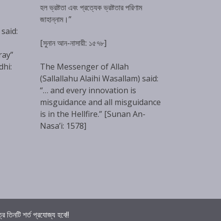
হল ভ্রষ্টতা এবং প্রত্যেক ভ্রষ্টতার পরিণাম
জাহান্নাম।”
 said:
[সুনান আন-নাসায়ী: ১৫৭৮]
ray”
dhi:
The Messenger of Allah
(Sallallahu Alaihi Wasallam) said:
“… and every innovation is
misguidance and all misguidance
is in the Hellfire.” [Sunan An-
Nasa’i: 1578]
তিনটি শর্ত প্রযোজ্য হবে!!