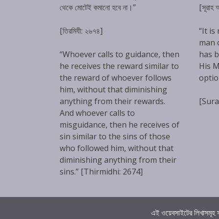
থেকে মোটেই কমানো হবে না।”
[সূরাহ
[তিরমিযী: ২৬৭৪]
“It is
man 
“Whoever calls to guidance, then
has b
he receives the reward similar to
His M
the reward of whoever follows
optio
him, without that diminishing
anything from their rewards.
[Sura
And whoever calls to
misguidance, then he receives of
sin similar to the sins of those
who followed him, without that
diminishing anything from their
sins.” [Thirmidhi: 2674]
এই ওয়েবসাইটের লিখাসমূহ স