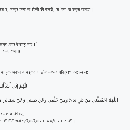
 সাম’ঈ, আল্ল-হুম্মা আ-ফিনী ফী বাসারী, লা-ইলা-হা ইল্লা আনতা।
 ছাড়া কোন উপাস্য নাই।”
দ, সনদ হাসান)
য়া সাল্লাম সকাল ও সন্ধ্যায় এ দু’আ কখনই পরিত্যাগ করতেন না:
اللَّهُمَّ إِنِّي أَسْأَل
اللَّهُمَّ احْفَظْنِي مِنْ بَيْنِ يَدَىَّ وَمِنْ خَلْفِي وَعَنْ يَمِينِي وَعَنْ شِمَالِي وَم
- ওয়াল আ-খিরাহ,
া ফী দীনী ওয়া দুন্ইয়া-ইয়া ওয়া আহলী, ওয়া মা-লী।