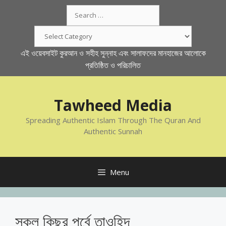
Skip
Search
to
for:
content
Categories
এই ওয়েবসাইট কুরআন ও সহীহ সুন্নাহ এবং সালাফদের মানহাজের আলোকে
প্রতিষ্ঠিত ও পরিচালিত
Tawheed Media
Spreading Authentic Islam Through The Quran And
Authentic Sunnah
Menu
সকল কিছুর পূর্বে তাওহিদ