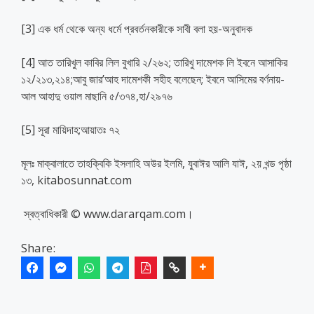
[3] এক ধর্ম থেকে অন্য ধর্মে প্রবর্তনকারীকে সাবী বলা হয়-অনুবাদক
[4] আত তারিখুল কাবির লিল বুখারি ২/২৬২; তারিখু দামেশক লি ইবনে আসাকির
১২/২১৩,২১৪;আবু জার’আহ দামেশকী সহীহ বলেছেন; ইবনে আসিমের বর্ণনায়-
আল আহাদু ওয়াল মাছানি ৫/৩৭৪,হা/২৯৭৬
[5] সূরা মায়িদাহ;আয়াতঃ ৭২
মূলঃ মাক্বালাতে তাহক্বিকি ইসলাহি অউর ইলমি, যুবাঈর আলি যাঈ, ২য় খন্ড পৃষ্ঠা
১৩, kitabosunnat.com
স্বত্বাধিকারী © www.dararqam.com।
Share: