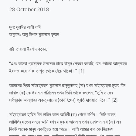
28 October 2018
মূলঃ যুবাঈর আলী যাঈ
অনুবাদঃ আবু হিশাম মুহাম্মাদ ফুয়াদ
বারী তায়ালা ইরশাদ করেন,
“এবং আমরা প্রত্যেক উম্মতের মাঝে রাসূল প্রেরণ করেছি যেন তোমরা আল্লাহর
ইবাদত করো এবং তাগূত থেকে বেঁচে থাকো।” [1]
আমাদের প্রিয় সাইয়্যেদুনা মুহাম্মাদ রাসুলুল্লাহ (সা) যখন সাইয়্যেদুনা মুয়ায বিন
জাবাল (রা) কে ইয়ামান পাঠালেন তখন তিনি তাঁকে বললেন, “তুমি তাদের
সর্বপ্রথম আল্লাহর একত্ববাদের (তাওহিদের) প্রতি দাওয়াত দিবে।” [2]
সাইয়্যেদুনা হারিস বিন হারিস আল আয়িযী (রা) থেকে বর্ণিত। তিনি বলেন,
জাহিলিয়্যাতের সময়ে আমি যখন মক্কায় আসলাম তখন দেখলাম নবি (সা) এর
নিকট অনেক মানুষ একত্রিত হয়ে আছে। আমি আমার বাবা কে জিজ্ঞেস