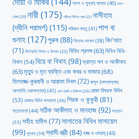
দোয়া ও যিকির
(144)
নফল ও সুন্নাহ সালাত
(40)
নফল
নারী
(175)
নাসীহাহ
রোজা
(26)
নারীদের বিভিন্ন স্রাব
(22)
পাপ বা
(দ্বীনি পরামর্শ)
(115)
পরিধান বস্তু
(41)
গুনাহ
(127)
পুরুষ
(88)
বিদ’আত
ফিতনা-ফাসাদ
(38)
(71)
বিবিধ প্রসঙ্গ
(63)
বিবিধ বিধি-
বিদ’আতি দিবস ও উৎসব
(33)
বিয়ে বা বিবাহ
(98)
ভ্রান্ত দল ও আকীদাহ
বিধান
(54)
মৃত্যু ও মৃত ব্যক্তি এবং কবর ও মাজার
(68)
(63)
যিলহজ্জ-কুরবানী ও আরাফা দিবস
(72)
রাসূল {সাল্লাল্লাহু
রোজা বিষয়ক বিবিধ
আলাইহি ওয়াসাল্লাম}
(41)
রোগ ব্যাধি ও চিকিৎসা
(26)
শিরক ও কুফুরী
(81)
(53)
রোজার বিবিধ মাসয়ালা
(36)
সঠিক আকীদাহ ও মানহাজ
(92)
সচেতনতা
(44)
সন্তান
সালাতের বিবিধ মাসায়েল
সহীহ হাদীস
(77)
(35)
(99)
স্বামী-স্ত্রী
(84)
হজ্জ ও ওমরাহ্‌
(43)
সুন্নাহ
(34)