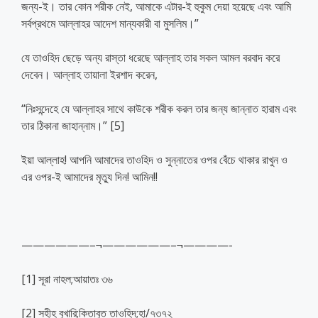
জন্য-ই। তার কোন শরীক নেই, আমাকে এটার-ই হুকুম দেয়া হয়েছে এবং আমি
সর্বপ্রথমে আল্লাহর আদেশ মান্যকারী বা মুসলিম।”
যে তাওহিদ ছেড়ে অন্য রাস্তা ধরেছে আল্লাহ তার সকল আমল বরবাদ করে
দেবেন। আল্লাহ তায়ালা ইরশাদ করেন,
“নিঃসন্দেহে যে আল্লাহর সাথে কাউকে শরীক করল তার জন্য জান্নাত হারাম এবং
তার ঠিকানা জাহান্নাম।” [5]
ইয়া আল্লাহ! আপনি আমাদের তাওহিদ ও সুন্নাতের ওপর বেঁচে থাকার রাখুন ও
এর ওপর-ই আমাদের মৃত্যু দিন! আমিন!!
——————–¬——————–¬————-
[1] সূরা নাহল;আয়াতঃ ৩৬
[2] সহীহ বুখারি;কিতাবুত তাওহিদ;হা/৭৩৭২