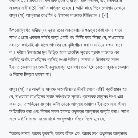
করলাম,এই লোকগুলো কেন একত্রিত হয়েছে? তিনি বললেন, এই লোকগুলো
একজন সাবী’র[3] নিকট একত্রিত হয়েছে। আমি কাছে গিয়ে দেখলাম সেখানে
রাসূল (সা) আল্লাহর তাওহিদ ও ইমানের দাওয়াত দিচ্ছিলেন। [4]
উপরোল্লিখিত হাদীছদ্বয় দ্বারা রবের একত্ববাদের গুরূত্ব বোঝা যায়। সাথে
সাথে এগুলো একজন দাঈ’র জন্য একটি পথ নির্দিষ্ট করে দিচ্ছে যে, দাওয়াতের
ময়দানে কখনোই দাওয়াতে তাওহিদ কে দৃষ্টিগোচর করা ও এড়িয়ে যাওয়া যাবে
না। দ্বীনে ইসলামের মূল ভিত্তি হলো তাওহিদ সুতরাং প্রথম দাওয়াত এর
প্রতিই অর্থাৎ তাওহিদের প্রতিই হওয়া উচিত। নামাজ ও জিহাদসহ সকল
ইবাদত কেবলমাত্র তখনই কবুলযোগ্য হবে যখন তাওহিদে কোনো প্রকার ভেজাল
ও শিরকে মিশ্রণ থাকবে না।
রাসূল (সা) এর আদর্শ ও সালফে সালেহীনদের জীবনী থেকে এটাই প্রতীয়মান হয়
যে, দাওয়াতে তাওহিদের স্থান সর্বপ্রথমে সুতরাং প্রত্যেক মানুষের উপর এটা
ফরয যে, তাওহিদের রাস্তায় অটল থেকে আল্লাহ তায়ালার ইবাদতে সারা জীবন
অতিবাহিত করা এবং নিজের সকল ইবাদত শুধুমাত্র আল্লাহর জন্যই করা। সাথে
সাথে এই বিশ্বাসও মনের মাঝে মজবুতভাবে বসিয়ে নিতে হবে যে,
“আমার নামায, আমার কুরবানি, আমার জীবন এবং আমার মরণ শুধুমাত্র আল্লাহর