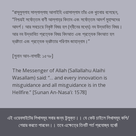
“রাসূলুল্লাহ সাল্লাল্লাহু আলাইহি ওয়াসাল্লাম তাঁর এক খুতবায় বলেছেন,
“নিশ্চয়ই সর্বোত্তম বাণী আল্লাহ্‌র কিতাব এবং সর্বোত্তম আদর্শ মুহাম্মদের
আদর্শ। আর সবচেয়ে নিকৃষ্ট বিষয় হল (দ্বীনের মধ্যে) নব উদ্ভাবিত বিষয়।
আর নব উদ্ভাবিত প্রত্যেক বিষয় বিদআত এবং প্রত্যেক বিদআত হল
ভ্রষ্টতা এবং প্রত্যেক ভ্রষ্টতার পরিণাম জাহান্নাম।”
[সুনান আন-নাসায়ী: ১৫৭৮]
The Messenger of Allah (Sallallahu Alaihi
Wasallam) said: “… and every innovation is
misguidance and all misguidance is in the
Hellfire.” [Sunan An-Nasa’i: 1578]
এই ওয়েবসাইটের লিখাসমূহ সবার জন্য উন্মুক্ত।। যে কেউ চাইলে লিখাসমূহ কপি/
শেয়ার করতে পারবেন।। তবে এক্ষেত্রে তিনটি শর্ত প্রযোজ্য হবে!!