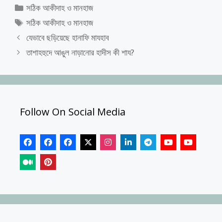
Categories
সঠিক আকীদাহ ও মানহাজ
Tags
সঠিক আকীদাহ ও মানহাজ
যেভাবে ছড়িয়েছে হানাফি মাযহাব
তাশাহহুদে আঙুল নাড়ানোর হাদীস কী শায?
Follow On Social Media