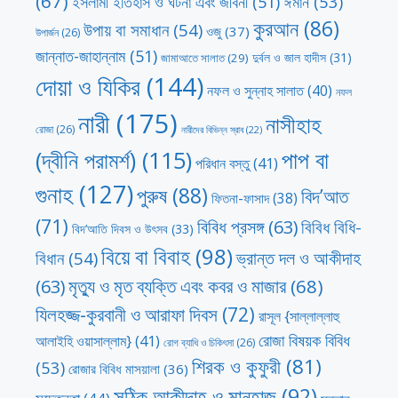
(67)
ঈমান
(53)
ইসলামী ইতিহাস ও ঘটনা এবং জীবনী
(51)
কুরআন
(86)
উপায় বা সমাধান
(54)
ওজু
(37)
উপার্জন
(26)
জান্নাত-জাহান্নাম
(51)
দুর্বল ও জাল হাদীস
(31)
জামাআতে সালাত
(29)
দোয়া ও যিকির
(144)
নফল ও সুন্নাহ সালাত
(40)
নফল
নারী
(175)
নাসীহাহ
রোজা
(26)
নারীদের বিভিন্ন স্রাব
(22)
পাপ বা
(দ্বীনি পরামর্শ)
(115)
পরিধান বস্তু
(41)
গুনাহ
(127)
পুরুষ
(88)
বিদ’আত
ফিতনা-ফাসাদ
(38)
(71)
বিবিধ প্রসঙ্গ
(63)
বিবিধ বিধি-
বিদ’আতি দিবস ও উৎসব
(33)
বিয়ে বা বিবাহ
(98)
ভ্রান্ত দল ও আকীদাহ
বিধান
(54)
মৃত্যু ও মৃত ব্যক্তি এবং কবর ও মাজার
(68)
(63)
যিলহজ্জ-কুরবানী ও আরাফা দিবস
(72)
রাসূল {সাল্লাল্লাহু
রোজা বিষয়ক বিবিধ
আলাইহি ওয়াসাল্লাম}
(41)
রোগ ব্যাধি ও চিকিৎসা
(26)
শিরক ও কুফুরী
(81)
(53)
রোজার বিবিধ মাসয়ালা
(36)
সঠিক আকীদাহ ও মানহাজ
(92)