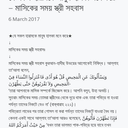
– মাসিকের সময় স্ত্রী সহবাস
6 March 2017
★যে সকল হারামকে মানুষ হালকা মনে করে★
↓
মাসিকের সময় স্ত্রী সহবাসঃ
↓
মাসিকের সময় স্ত্রী সহবাস কুরআন-হাদীছ উভয়ের আলোকেই নিষিদ্ধ। আল্লাহ
তা‘আলা বলেন,
وَيَسْأَلُونَكَ عَنِ الْمَحِيضِ قُلْ هُوَ أَذًى فَاعْتَزِلُوا النِّسَاءَ فِيْ
الْمَحِيضِ وَلاَ تَقْرَبُوهُنَّ حَتَّى يَطْهُرْنَ-
‘তারা আপনাকে মাসিক সম্পর্কে জিজ্ঞেস করে। আপনি বলুন, উহা অশুচি।
সুতরাং মাসিকের সময় তোমরা স্ত্রীদের থেকে দূরে থাক এবং তারা পবিত্র না হওয়া
পর্যন্ত তাদের নিকটে যেও না’ (বাক্বারাহ ২২২)।
পবিত্রতা লাভের পর তারা গোসল না করা পর্যন্ত তাদের নিকটে যাওয়া বৈধ নয়।
কেননা একই সাথে আল্লাহ তা‘আলা আরও বলেছেন, فَإِذَا تَطَهَّرْنَ فَأْتُوهُنَّ
مِنْ حَيْثُ أَمَرَكُمُ اللهُ ‘যখন তারা ভালমত পাক-পবিত্র হয়ে যাবে তখন