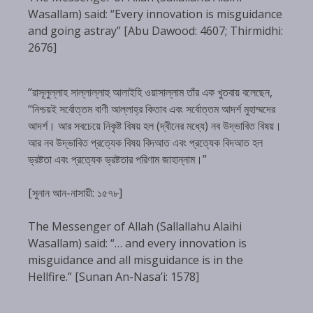
Wasallam) said: “Every innovation is misguidance
and going astray” [Abu Dawood: 4607; Thirmidhi:
2676]
“রাসূলুল্লাহ সাল্লাল্লাহু আলাইহি ওয়াসাল্লাম তাঁর এক খুতবায় বলেছেন,
“নিশ্চয়ই সর্বোত্তম বাণী আল্লাহ্‌র কিতাব এবং সর্বোত্তম আদর্শ মুহাম্মদের
আদর্শ। আর সবচেয়ে নিকৃষ্ট বিষয় হল (দ্বীনের মধ্যে) নব উদ্ভাবিত বিষয়।
আর নব উদ্ভাবিত প্রত্যেক বিষয় বিদআত এবং প্রত্যেক বিদআত হল
ভ্রষ্টতা এবং প্রত্যেক ভ্রষ্টতার পরিণাম জাহান্নাম।”
[সুনান আন-নাসায়ী: ১৫৭৮]
The Messenger of Allah (Sallallahu Alaihi
Wasallam) said: “… and every innovation is
misguidance and all misguidance is in the
Hellfire.” [Sunan An-Nasa’i: 1578]