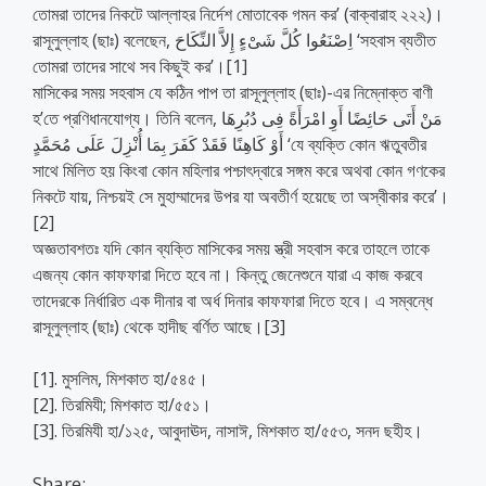
তোমরা তাদের নিকটে আল্লাহর নির্দেশ মোতাবেক গমন কর’ (বাক্বারাহ ২২২)।
রাসূলুল্লাহ (ছাঃ) বলেছেন, اِصْنَعُوا كُلَّ شَىْءٍ إِلاَّ النِّكَاحَ ‘সহবাস ব্যতীত
তোমরা তাদের সাথে সব কিছুই কর’।[1]
মাসিকের সময় সহবাস যে কঠিন পাপ তা রাসূলুল্লাহ (ছাঃ)-এর নিম্নোক্ত বাণী
হ’তে প্রণিধানযোগ্য। তিনি বলেন, مَنْ أَتَى حَائِضًا أَوِ امْرَأَةً فِى دُبُرِهَا
أَوْ كَاهِنًا فَقَدْ كَفَرَ بِمَا أُنْزِلَ عَلَى مُحَمَّدٍ ‘যে ব্যক্তি কোন ঋতুবতীর
সাথে মিলিত হয় কিংবা কোন মহিলার পশ্চাৎদ্বারে সঙ্গম করে অথবা কোন গণকের
নিকটে যায়, নিশ্চয়ই সে মুহাম্মাদের উপর যা অবতীর্ণ হয়েছে তা অস্বীকার করে’।
[2]
অজ্ঞতাবশতঃ যদি কোন ব্যক্তি মাসিকের সময় স্ত্রী সহবাস করে তাহলে তাকে
এজন্য কোন কাফফারা দিতে হবে না। কিন্তু জেনেশুনে যারা এ কাজ করবে
তাদেরকে নির্ধারিত এক দীনার বা অর্ধ দিনার কাফফারা দিতে হবে। এ সম্বন্ধে
রাসূলুল্লাহ (ছাঃ) থেকে হাদীছ বর্ণিত আছে।[3]
[1]. মুসলিম, মিশকাত হা/৫৪৫।
[2]. তিরমিযী; মিশকাত হা/৫৫১।
[3]. তিরমিযী হা/১২৫, আবুদাঊদ, নাসাঈ, মিশকাত হা/৫৫৩, সনদ ছহীহ।
Share: