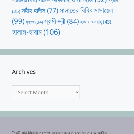
সচেতনতা
(44)
সন্তান
সালাতের বিবিধ মাসায়েল
সহীহ হাদীস
(77)
(35)
(99)
স্বামী-স্ত্রী
(84)
হজ্জ ও ওমরাহ্‌
(43)
সুন্নাহ
(34)
হালাল-হারাম
(106)
Archives
Archives
“কেউ যদি হিদায়াতের পথে আহবান করে তাহলে সে তার অনুসারীর