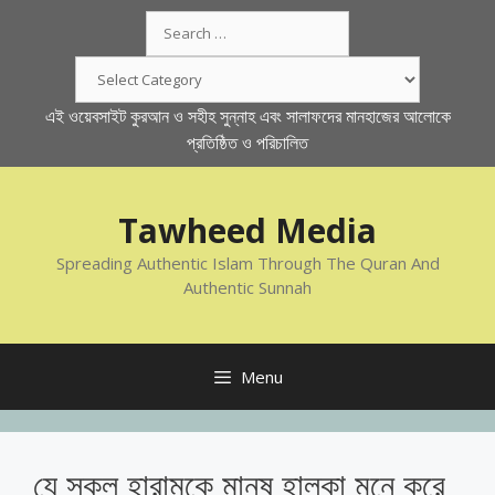
Skip
Search
to
for:
content
Categories
এই ওয়েবসাইট কুরআন ও সহীহ সুন্নাহ এবং সালাফদের মানহাজের আলোকে
প্রতিষ্ঠিত ও পরিচালিত
Tawheed Media
Spreading Authentic Islam Through The Quran And
Authentic Sunnah
Menu
যে সকল হারামকে মানুষ হালকা মনে করে