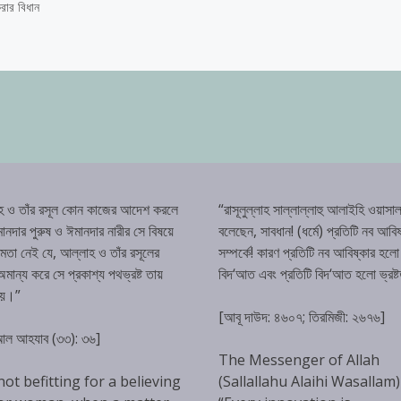
রার বিধান
হ ও তাঁর রসূল কোন কাজের আদেশ করলে
“রাসূলুল্লাহ সাল্লাল্লাহু আলাইহি ওয়াসাল
ানদার পুরুষ ও ঈমানদার নারীর সে বিষয়ে
বলেছেন, সাবধান! (ধর্মে) প্রতিটি নব আবিষ
্ষমতা নেই যে, আল্লাহ ও তাঁর রসূলের
সম্পর্কে! কারণ প্রতিটি নব আবিষ্কার হলো
ান্য করে সে প্রকাশ্য পথভ্রষ্ট তায়
বিদ‘আত এবং প্রতিটি বিদ‘আত হলো ভ্রষ্
হয়।”
[আবূ দাউদ: ৪৬০৭; তিরমিজী: ২৬৭৬]
 আল আহযাব (৩৩): ৩৬]
The Messenger of Allah
 not befitting for a believing
(Sallallahu Alaihi Wasallam)