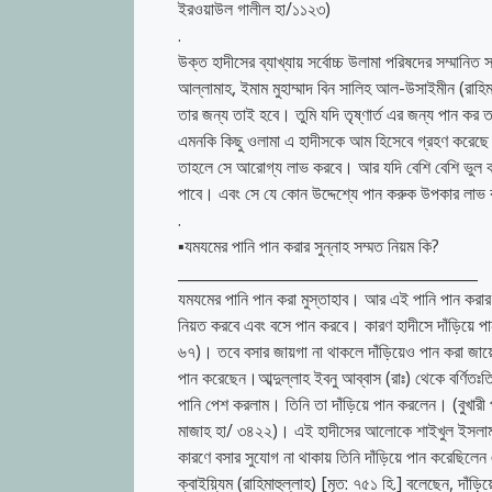
ইরওয়াউল গালীল হা/১১২৩)
.
উক্ত হাদীসের ব্যাখ্যায় সর্বোচ্চ উলামা পরিষদের সম্মানিত
আল্লামাহ, ইমাম মুহাম্মাদ বিন সালিহ আল-উসাইমীন (রাহিম
তার জন্য তাই হবে। তুমি যদি তৃষ্ণার্ত এর জন্য পান কর 
এমনকি কিছু ওলামা এ হাদীসকে আম হিসেবে গ্রহণ করেছে।
তাহলে সে আরোগ্য লাভ করবে। আর যদি বেশি বেশি ভুল করে এ
পাবে। এবং সে যে কোন উদ্দেশ্যে পান করুক উপকার লাভ ক
.
▪️যমযমের পানি পান করার সুন্নাহ সম্মত নিয়ম কি?
_______________________________________
যমযমের পানি পান করা মুস্তাহাব। আর এই পানি পান করার 
নিয়ত করবে এবং বসে পান করবে। কারণ হাদীসে দাঁড়িয়ে 
৬৭)। তবে বসার জায়গা না থাকলে দাঁড়িয়েও পান করা জায়েজ রয়েছে। কেননা রাসূল (ﷺ) বিদায় হজ্জ
পান করেছেন।আব্দুল্লাহ ইবনু আব্বাস (রাঃ) থেকে বর্ণিতঃ
পানি পেশ করলাম। তিনি তা দাঁড়িয়ে পান করলেন। (বুখারী
মাজাহ হা/ ৩৪২২)। এই হাদীসের আলোকে শাইখুল ইসলাম ইমা
কারণে বসার সুযোগ না থাকায় তিনি দাঁড়িয়ে পান করেছিলেন
ক্বাইয়্যিম (রাহিমাহুল্লাহ) [মৃত: ৭৫১ হি.] বলেছেন, 