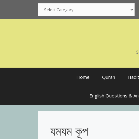
Skip
Categories
to
content
S
Home
Quran
Hadi
English Questions & A
যমযম কূপ