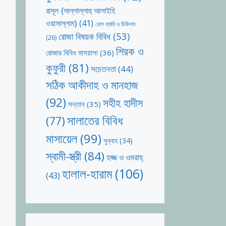
রাসূল {সাল্লাল্লাহু আলাইহি
ওয়াসাল্লাম}
(41)
রোগ ব্যাধি ও চিকিৎসা
রোজা বিষয়ক বিবিধ
(53)
(26)
শিরক ও
রোজার বিবিধ মাসয়ালা
(36)
কুফুরী
(81)
সচেতনতা
(44)
সঠিক আকীদাহ ও মানহাজ
(92)
সহীহ হাদীস
সন্তান
(35)
সালাতের বিবিধ
(77)
মাসায়েল
(99)
সুন্নাহ
(34)
স্বামী-স্ত্রী
(84)
হজ্জ ও ওমরাহ্‌
হালাল-হারাম
(106)
(43)