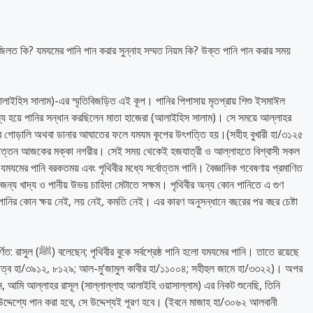
জিলত কি? যমযমের পানি পান করার সুন্নাহ সম্মত নিয়ম কি? উক্ত পানি পান করার সময়
লাইহিস সালাম)-এর স্মৃতিবিজড়িত এই কূপ। পানির পিপাসায় মৃতপ্রায় শিশু ইসমাঈল
যে হয়ে পানির সন্ধান করছিলেন মাতা হাজেরা (আলাইহিস সালাম)। সে সময়ে আল্লাহর
 গোড়ালি অথবা ডানার আঘাতের ফলে যমযম কূপের উৎপত্তি হয়।(সহীহ বুখারী হা/৩১২৫
পত্তন আজকের মক্কা নগরীর। সেই সময় থেকেই হজযাত্রী ও আল্লাহতে বিশ্বাসী সকল
 যমযমের পানি বরকতময় এবং পৃথিবীর মধ্যে সর্বোত্তম পানি। বৈজ্ঞানিক গবেষণায় প্রমাণিত
জন্য খাদ্য ও পানীয় উভয় চাহিদা মেটাতে সক্ষম। পৃথিবীর অন্য কোন পানিতে এ গুণ
 পানির কোন ক্ষয় নেই, লয় নেই, কমতি নেই। এর কারণ অনুসন্ধানে বছরের পর বছর চেষ্টা
যমযমের পানি। তাতে রয়েছে
ওসাত্ব হা/৩৯১২, ৮১২৯; আল-মু‘জামুল কাবীর হা/১১০০৪; সহীহুল জামে হা/৩৩২২)। অপর
লেন, আমি আল্লাহর রাসূল (সাল্লাল্লাহু আলাইহি ওয়াসাল্লাম) এর নিকট শুনেছি, তিনি