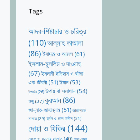
Tags
আদব-শিষ্টাচার ও চরিত্র
(110)
আল্লাহ তাআলা
(86)
ইবাদত ও আমল
(61)
ইসলাম-মুসলিম ও দাওয়াহ
(67)
ইসলামী ইতিহাস ও ঘটনা
ঈমান
(53)
এবং জীবনী
(51)
উপায় বা সমাধান
(54)
উপার্জন
(26)
কুরআন
(86)
ওজু
(37)
জান্নাত-জাহান্নাম
(51)
জামাআতে
দুর্বল ও জাল হাদীস
(31)
সালাত
(29)
দোয়া ও যিকির
(144)
নফল ও সুন্নাহ সালাত
(40)
নফল রোজা