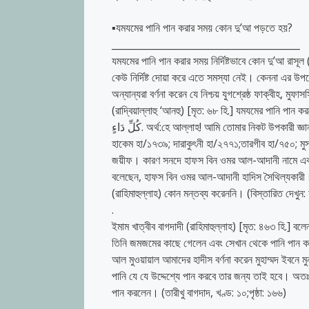
▪️যমযমের পানি পান করার সময় কোন দু’আ পড়তে হয়?
_______________________________________
যমযমের পানি পান করার সময় নির্দিষ্টভাবে কোন দু’আ রাসূল (ﷺ) থেকে বর্ণিত হয়নি। তাই স্বাভাবিক ভাবে বিসমিল্লাহ বলে পান করবে। তবে যদ
কেউ নির্দিষ্ট দোয়া করে এতে সমস্যা নেই। কেননা এর 
অন্যান্যরা বর্ণনা করেন যে নিশ্চয় যুগশ্রেষ্ঠ ফাক্বীহ, মুফা
(রাদ্বিয়াল্লাহু ‘আনহু) [মৃত: ৬৮ হি.] যমযমের পানি পান করলেন অতঃপর বললেন, ِعًا ، وَرِزْقًا وَاسِعًا وَشِفَاءً مِنْ
كُلِّ دَاءٍ. অর্থ:হে আল্লাহ! আমি তোমার নিকট উপকারী জ্ঞান চাচ্ছি । এবং প্রশস্ত রিজিক ও সকল রোগ থেকে শেফা কামনা করছি। (মুস্তাদরাক
হাকেম হা/১৭৩৯; দারাকুৎনী হা/২৭৭১;তারগীব হা/৭৫০; মুস
জয়ীফ। কারণ সনদে হাফস বিন ওমর আল-আদানী নামে একজন 
বলেছেন, হাফস বিন ওমর আল-আদানী হাদিস সৈথিল্যকারী। বিগ
(রাহিমাহুল্লাহ) কোন মন্তব্য করেননি। (বিস্তারিত দেখ
.
ইমাম খাত্বীব বাগদাদী (রাহিমাহুল্লাহ) [মৃত: ৪৬৩ হি.] বল
তিনি জমজমের কাছে গেলেন এবং সেখান থেকে পানি পান ক
আল মুওয়ায়াল আমাদের হাদীস বর্ণনা করেন মুহাম্মদ ইবনে মুনকাদির হতে, তিনি জাবি
পানি যে যে উদ্দেশ্যে পান করবে তার জন্য তাই হবে। অত
পান করলেন। (তারীখু বাগদাদ, খণ্ড: ১০;পৃষ্ঠা: ১৬৬)