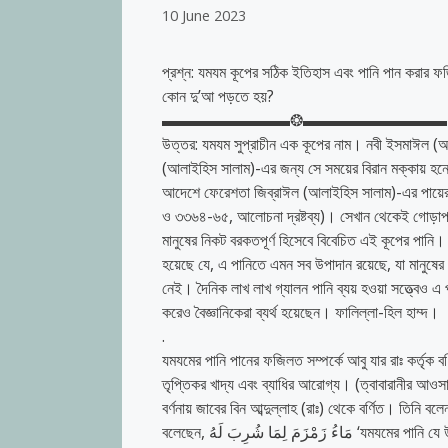
10 June 2023
প্রশ্ন: যমযম কূপের সঠিক ইতিহাস এবং পানি পান করার ফ
কোন দু’আ পড়তে হয়?
▬▬▬▬▬▬▬▬❂▬▬▬▬▬▬▬▬▬
উত্তর: যমযম সুপ্রাচীন এক কূপের নাম। নবী ইসমাঈল (আ
(আলাইহিস সালাম)-এর জন্য সে সময়ের বিরান মক্কায় হন্
আদেশে ফেরেশতা জিব্রাঈল (আলাইহিস সালাম)-এর পায়ের
ও ৩৩৬৪-৬৫, আলোচনা দ্রষ্টব্য)। সেখান থেকেই গোড়া
মানুষের নিকট বরকতপূর্ণ হিসেবে বিবেচিত এই কূপের পানি।
হয়েছে যে, এ পানিতে এমন সব উপাদান রয়েছে, যা মানুষের 
নেই। দৈনিক লাখ লাখ গ্যালন পানি ব্যয় হওয়া সত্ত্বেও এ
করেও বৈজ্ঞানিকেরা ব্যর্থ হয়েছেন। ফালিল্লা-হিল হাম্দ।
.
যমযমের পানি পানের ফজিলত সম্পর্কে আবু যার রাঃ কর্তৃক বর্ণিত: রাসুল (ﷺ) বলেছেন; পৃথিবীর বুকে সর্বশ্রেষ্ঠ পানি হলো 
তৃপ্তিকর খাদ্য এবং ব্যাধির আরোগ্য। (ত্বাবারানীর আ
বর্ণনায় জাবের বিন আব্দুল্লাহ (রাঃ) থেকে বর্ণিত। তিনি ব
বলেছেন, مَاءُ زَمْزَمَ لِمَا شُرِبَ لَهُ ‘যমযমের পানি যে উদ্দেশ্যে পান করা হবে, সে উদ্দেশ্যই পূরণ হবে। (ইবনে মাজাহ হা/৩০৬২ আলবানী