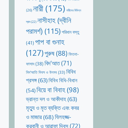
নারী
(175)
(26)
নারীদের বিভিন্ন
নাসীহাহ (দ্বীনি
স্রাব
(22)
পরামর্শ)
(115)
পরিধান বস্তু
পাপ বা গুনাহ
(41)
(127)
পুরুষ
(88)
ফিতনা-
বিদ’আত
(71)
ফাসাদ
(38)
বিবিধ
বিদ’আতি দিবস ও উৎসব
(33)
প্রসঙ্গ
(63)
বিবিধ বিধি-বিধান
বিয়ে বা বিবাহ
(98)
(54)
ভ্রান্ত দল ও আকীদাহ
(63)
মৃত্যু ও মৃত ব্যক্তি এবং কবর
যিলহজ্জ-
ও মাজার
(68)
কুরবানী ও আরাফা দিবস
(72)