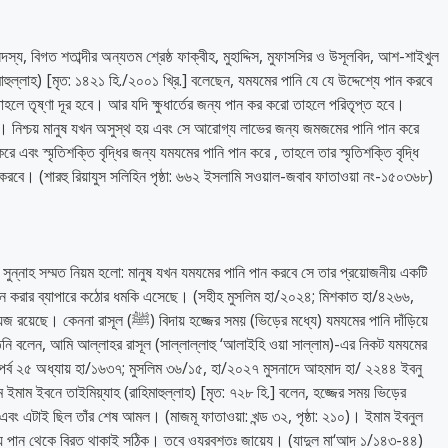
 সদস্য, বিগত শতাব্দীর অন্যতম শ্রেষ্ঠ ফাক্বীহ, মুহাদ্দিস, মুফাসসির ও উসূলবিদ, আশ-শাইখুল
াহুল্লাহ) [মৃত: ১৪২১ হি./২০০১ খ্রি.] বলেছেন, যমযমের পানি যে যে উদ্দেশ্যে পান করবে
তাহলে তৃষ্ণা দূর হবে। আর যদি ক্ষুধার্তের জন্য পান কর করো তাহলে পরিতৃপ্ত হবে।
 নিশ্চয় মানুষ যখন অসুস্থ হয় এবং সে আরোগ্য লাভের জন্য জমজমের পানি পান করে
বং স্মৃতিশক্তি বৃদ্ধির জন্য যমযমের পানি পান করে , তাহলে তার স্মৃতিশক্তি বৃদ্ধি
রবে। (শারহু রিয়াযুস সলিহিন পৃষ্ঠা: ৬৬২ ইসলামি সওয়াল-জবাব ফাতাওয়া নং-১৫০৩৬৮)
সুন্নাহ সম্মত নিয়ম হলো: মানুষ যখন যমযমের পানি পান করবে সে তার প্রয়োজনীয় একটি
পান করার ব্যাপারে কঠোর ধমকি এসেছে। (সহীহ মুসলিম হা/২০২৪; মিশকাত হা/৪২৬৬,
ের সময় (ভিড়ের মধ্যে) যমযমের পানি দাঁড়িয়ে
তিনি বলেন, আমি আল্লাহর রাসূল (সাল্লাল্লাহু ‘আলাইহি ওয়া সাল্লাম)-এর নিকট যমযমের
 পর্ব ২৫ অধ্যায় হা/১৬৩৭; মুসলিম ৩৬/১৫, হা/২০২৭ মুসনাদে আহমাদ হা/ ২২৪৪ ইবনু
ম ইবনে তাইমিয়্যাহ (রাহিমাহুল্লাহ) [মৃত: ৭২৮ হি.] বলেন, হজ্জের সময় ভিড়ের
 এবং এটাই ছিল তাঁর শেষ আমল। (মাজমূ ফাতাওয়া: খন্ড ৩২, পৃষ্ঠা: ২১০)। ইমাম ইবনুল
দাঁড়িয়ে পান থেকে বিরত থাকাই সঠিক। তবে ওযরবশতঃ জায়েয। (যাদুল মা‘আদ ১/১৪৩-৪৪)