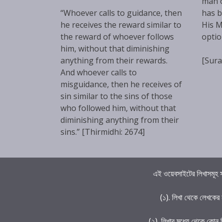
man 
“Whoever calls to guidance, then
has b
he receives the reward similar to
His M
the reward of whoever follows
optio
him, without that diminishing
anything from their rewards.
[Sura
And whoever calls to
misguidance, then he receives of
sin similar to the sins of those
who followed him, without that
diminishing anything from their
sins.” [Thirmidhi: 2674]
এই ওয়েবসাইটের লিখাসমূহ স
(১). লিখা থেকে লেখকের
(২). লিখার মধ্যে থেকে কোন 