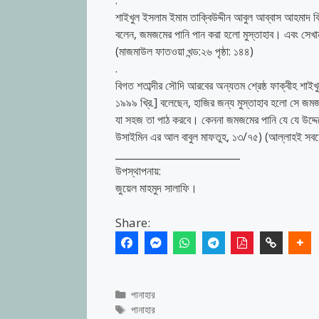
.
শাইখুল ইসলাম ইমাম তাক্বিউদ্দীন আবুল আব্বাস আহমাদ বিন আ
বলেন, জমজমের পানি পান করা হলো মুস্তাহাব। এবং সেখান 
(মাজমাউল ফাতওয়া খন্ড:২৬ পৃষ্ঠা: ১৪৪)
.
বিগত শতাব্দীর সৌদি আরবের অন্যতম শ্রেষ্ঠ ফাক্বীহ শাইখু
১৯৯৯ খ্রি.] বলেছেন, হাজির জন্য মুস্তাহাব হলো সে জম
যা সহজ তা পাঠ করবে। কেননা জমজমের পানি যে যে উদ্দে
উসাইমিন এর আল বাবুল মাফতুহ, ১৩/৭৫) (আল্লাহই সবচেয
_________________________
উপস্থাপনায়:
জুয়েল মাহমুদ সালাফি।
Share:
Categories
পানাহার
Tags
পানাহার