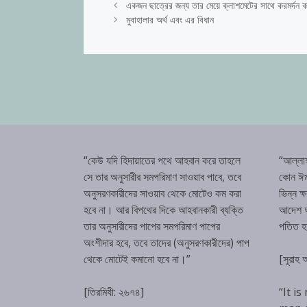
একজন ছাত্রের জন্য তার মেয়ে ক্লাশমেটের সাথে করমর্দন ক
মুবাহালার অর্থ এবং এর বিধান
“কেউ যদি হিদায়াতের পথে আহবান করে তাহলে
“আল্লা
সে তার অনুসারীর সমপরিমাণ সাওয়াব পাবে, তবে
কোন ঈম
অনুসরণকারীদের সাওয়াব থেকে মোটেও কম করা
ভিন্ন ক
হবে না। আর বিপথের দিকে আহবানকারী ব্যক্তি
আদেশ অম
তার অনুসারীদের পাপের সমপরিমাণ পাপের
পতিত 
অংশীদার হবে, তবে তাদের (অনুসরণকারীদের) পাপ
থেকে মোটেই কমানো হবে না।”
[সূরাহ
[তিরমিযী: ২৬৭৪]
“It is