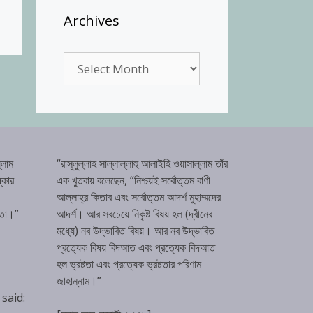
Archives
Archives
্লাম
“রাসূলুল্লাহ সাল্লাল্লাহু আলাইহি ওয়াসাল্লাম তাঁর
্কার
এক খুতবায় বলেছেন, “নিশ্চয়ই সর্বোত্তম বাণী
আল্লাহ্‌র কিতাব এবং সর্বোত্তম আদর্শ মুহাম্মদের
টতা।”
আদর্শ। আর সবচেয়ে নিকৃষ্ট বিষয় হল (দ্বীনের
মধ্যে) নব উদ্ভাবিত বিষয়। আর নব উদ্ভাবিত
প্রত্যেক বিষয় বিদআত এবং প্রত্যেক বিদআত
হল ভ্রষ্টতা এবং প্রত্যেক ভ্রষ্টতার পরিণাম
জাহান্নাম।”
 said: