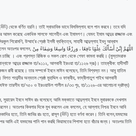
ি
উপরে আমল করেছে একাধিক সালফে সালেহীন এবং ইমামগণ। যেমন: ইমাম আব্দুর রাজ্জাক এবং
সসিরকুল শিরোমণি, উম্মাহ’র শ্রেষ্ঠ ইলমী ব্যক্তিত্ব, সাহাবী আব্দুল্লাহ ইবনু আব্বাস
اللَّهُمَّ إِنِّيْ أَسْأَلُكَ عِلْمًٍا نَاف
ান্নাফে আব্দুর রাজ্জাক হা/৯১১২, আলবানী ইরওয়া হা/১১২৬ দ্রঃ)। তাহক্বীক: হাদীসটি
রাবী রয়েছে। তার সম্পর্কে ইবনে মাঈন বলেছেন, তিনি বিশ্বস্ত নন। আবু হাতিম
ত শতাব্দীর অন্যতম শ্রেষ্ঠ মুহাদ্দিস ও ফাক্বীহ, ফাদ্বীলাতুশ শাইখ আলবানী
ুন: যঈফ তারগীব হা/৭৫০ ও ইরওয়াউল গালীল ৪/৩৩ পৃঃ, হা/১১২৬-এর আলোচনা দ্রষ্টব্য)
েন, সুয়ায়েদ ইবনে সাঈদ রাঃ বলেছেন; আমি মক্কাতে আব্দুল্লাহ ইবনে মুবারককে দেখলাম
রলেন। অতঃপর কিবলার দিকে মুখ করলেন এবং বললেন, হে আল্লাহ নিশ্চয় ইবনে আবি
র রাঃ হতে, রাসূল (ﷺ) হতে বর্ণনা করেন। তিনি বলেন,যমযমের
ঃপর আমি এই যমযমের পানি পান করছি কিয়ামতের পিপাসা হতে বাঁচার জন্য। অতঃপর তিনি