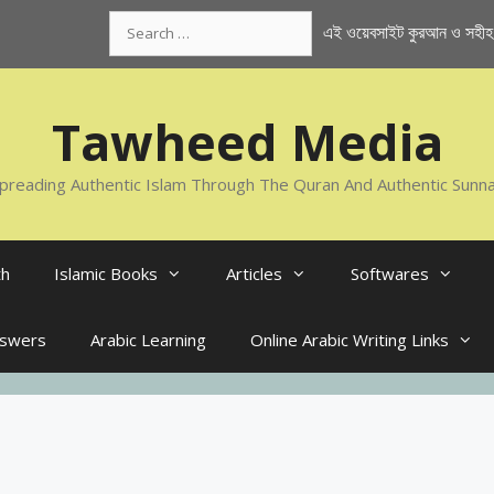
Search
এই ওয়েবসাইট কুরআন ও সহীহ স
for:
Tawheed Media
preading Authentic Islam Through The Quran And Authentic Sunn
th
Islamic Books
Articles
Softwares
nswers
Arabic Learning
Online Arabic Writing Links