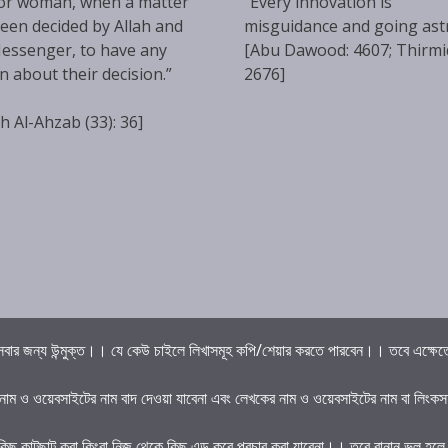
or woman, when a matter
“Every innovation is
een decided by Allah and
misguidance and going ast
essenger, to have any
[Abu Dawood: 4607; Thirmi
n about their decision.”
2676]
h Al-Ahzab (33): 36]
বার জন্য উন্মুক্ত।। যে কেউ চাইলে লিখাসমূহ কপি/শেয়ার করতে পারবেন।। তবে এক্ষেত্রে 
 নাম ও ওয়েবসাইটের নাম বাদ দেওয়া যাবেনা এবং লেখকের নাম ও ওয়েবসাইটের নাম বা লিংকস
কিছু কাটছাট করা কিংবা নিজ থেকে কিছু এড করে প্রচার করা যাবেনা।। তবে বানান ভুল হল