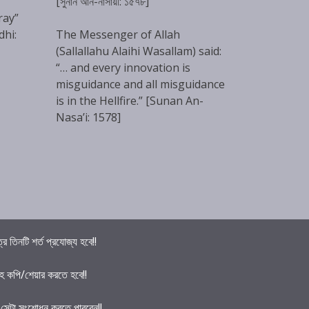
[সুনান আন-নাসায়ী: ১৫৭৮]
ray”
dhi:
The Messenger of Allah
(Sallallahu Alaihi Wasallam) said:
“… and every innovation is
misguidance and all misguidance
is in the Hellfire.” [Sunan An-
Nasa’i: 1578]
তিনটি শর্ত প্রযোজ্য হবে!!
হ কপি/শেয়ার করতে হবে!!
ে সেটা সংশোধন করতে পারবেন!!