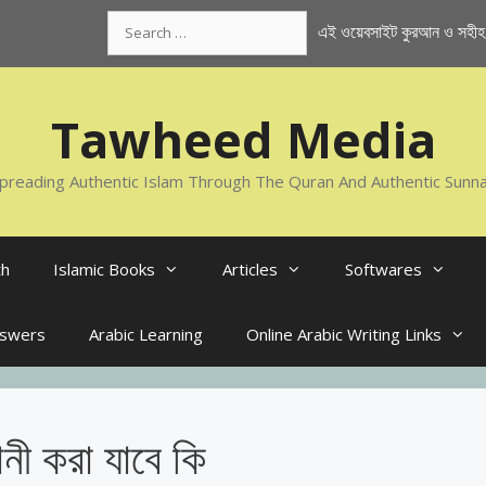
Search
এই ওয়েবসাইট কুরআন ও সহীহ স
for:
Tawheed Media
preading Authentic Islam Through The Quran And Authentic Sunn
th
Islamic Books
Articles
Softwares
nswers
Arabic Learning
Online Arabic Writing Links
ানী করা যাবে কি