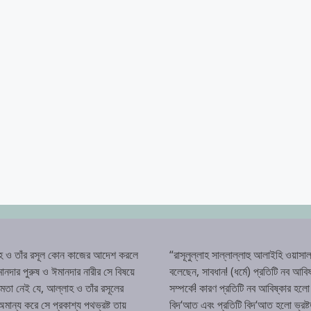
হ ও তাঁর রসূল কোন কাজের আদেশ করলে
“রাসূলুল্লাহ সাল্লাল্লাহু আলাইহি ওয়াসাল
ানদার পুরুষ ও ঈমানদার নারীর সে বিষয়ে
বলেছেন, সাবধান! (ধর্মে) প্রতিটি নব আবিষ
্ষমতা নেই যে, আল্লাহ ও তাঁর রসূলের
সম্পর্কে! কারণ প্রতিটি নব আবিষ্কার হলো
ান্য করে সে প্রকাশ্য পথভ্রষ্ট তায়
বিদ‘আত এবং প্রতিটি বিদ‘আত হলো ভ্রষ্