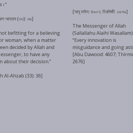
হয়।”
[আবূ দাউদ: ৪৬০৭; তিরমিজী: ২৬৭৬]
 আল আহযাব (৩৩): ৩৬]
The Messenger of Allah
 not befitting for a believing
(Sallallahu Alaihi Wasallam)
or woman, when a matter
“Every innovation is
een decided by Allah and
misguidance and going ast
essenger, to have any
[Abu Dawood: 4607; Thirmi
n about their decision.”
2676]
h Al-Ahzab (33): 36]