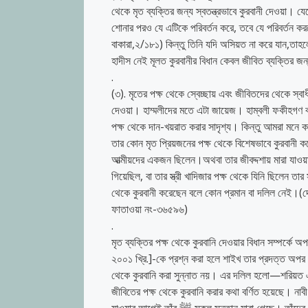
থেকে মৃত ব্যক্তির জন্য স্বতন্ত্রভাবে কুরবানী দেওয়া। 
শোনার পরও যে এটিকে পরিবর্তন করে, তবে যে পরিবর্তন করবে
বাকারা,২/১৮১) কিন্তু তিনি যদি অসিয়ত না করে যান,তাহ
হাদীস নেই মূলত কুরবানীর বিধান কেবল জীবিত ব্যক্তির জ
.
(৩). মৃতের পক্ষ থেকে স্বেচ্ছায় এবং জীবিতদের থেকে স
দেওয়া। হাম্মলীদের মতে এটা জায়েজ। হাম্বলী ফকীহগণ 
পক্ষ থেকে দান-খয়রাত করার সাদৃশ্য। কিন্তু আমরা মনে কর
তার কোন মৃত প্রিয়জনের পক্ষ থেকে বিশেষভাবে কুরবানী কর
আত্মীয়দের একজন ছিলেন।অথবা তার জীবদ্দশায় মারা যাওয়া
গিয়েছিল, বা তার স্ত্রী খাদিজার পক্ষ থেকে যিনি ছিলেন ত
থেকে কুরবানী করেছেন বলে কোন প্রমান বা দলিল নেই।(
ফাতাওয়া নং-৩৬৫৯৬)
.
মৃত ব্যক্তির পক্ষ থেকে কুরবানি দেওয়ার বিধান সম্পর্কে 
২০০১ খ্রি.]-কে প্রশ্ন করা হলে শাইখ তার প্রদত্ত অপ
থেকে কুরবানি করা সুন্নাত নয়। এর দলিল হলো—শরিয়ত এসেছে মহান আল্লাহ ও তাঁর 
জীবিতের পক্ষ থেকে কুরবানি করার কথা বর্ণিত হয়েছে। নাবী ﷺ এর আত্মীয়স্বজন মারা গেছেন, কিন্তু তাঁদের পক্ষ থেকে কুরবানি করেননি। তিনি মা