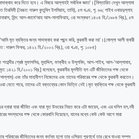
 সাদাক্বাহ করে দিতে হবে। এ বিষয়ে আল্লাহই সর্বাধিক জ্ঞাত’।[বিস্তারিত দেখুন আল্লামা
 তিরমিযী (বৈরূত: দারুল কুতুবিল ইলমিয়াহ, তাবি), ৫ম খণ্ড, পৃ. ৬৬; শাইখ ওবায়দুল্লাহ
(বানারাস, হিন্দ: আল-জামে‘আহ আস-সালাফিয়াহ, ৩য় সংস্করণ ১৪০৪ হি./১৯৮৪ খ্রি.), ৫ম
রূত : দারুল ফিকর, ১৪২২ হি./২০০২ খ্রি.), ৩য় খণ্ড, পৃ. ১০৮৪)
শতাব্দীর শ্রেষ্ঠ মুফাসসির, মুহাদ্দিস, ফাক্বীহ ও উসূলবিদ, আশ-শাইখ, আল-‘আল্লামাহ,
[মৃত: ১৪২১ হি./২০০১ খ্রি.] বলেছেন, কুরবানীর মূলনীতি হল এটি জীবিতদের পক্ষ থেকে
়া সাল্লাম) এবং তাঁর সাহাবীগণ নিজেদের এবং তাদের পরিবারের পক্ষ থেকে কুরবানী করতেন।
েওয়া যেতে পারে, তাদের এই বক্তব্যের কোন ভিত্তি নেই।মৃত ব্যক্তির পক্ষ থেকে কুরবানী
এর দ্বারা যারা জীবিত এবং যারা মৃত উভয়ের নিয়ত করে এটা জায়েয, এবং এর দলিল হল,নবী
রিবারের সদস্যদের পক্ষ থেকে কোরবানি দিয়েছেন, যাদের মধ্যে কেউ কেউ আগে মারা
লে তার পরিবারের জীবিতদের জন্য কর্তব্য হলো তার ওসিয়ত পূরণার্থে তার রেখে যাওয়া সম্পদ