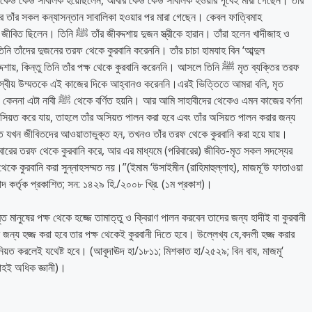
 তাঁর সকল কন্যাসন্তান সাবালিকা হওয়ার পর মারা গেছেন। কেবল ফাত্বিমাহ
 তিনি তাঁদের দুজনের তরফ থেকে কুরবানি করেননি। তাঁর চাচা হামযাহ বিন ‘আব্দুল
 কিন্তু তিনি তাঁর পক্ষ থেকে কুরবানি করেননি। আসলে তিনি ﷺ মৃত ব্যক্তির তরফ
 স্বীয় উম্মতকে এই কাজের দিকে আহ্বানও করেননি।এরই ভিত্তিতে আমরা বলি, মৃত
হাবীদের থেকেও এমন কাজের বর্ণনা
র অসিয়ত করে যায়, তাহলে তাঁর অসিয়ত পালন করা হবে এবং তাঁর অসিয়ত পালন করার জন্য
ক্তি যখন জীবিতদের আওয়াতাভুক্ত হন, তখনও তাঁর তরফ থেকে কুরবানি করা হয়ে যায়।
ারের তরফ থেকে কুরবানি করে, আর এর মাধ্যমে (পরিবারের) জীবিত-মৃত সকল সদস্যের
েকে কুরবানি করা সুন্নাহসম্মত নয়।”(ইমাম ‘উসাইমীন (রাহিমাহুল্লাহ), মাজমূ‘উ ফাতাওয়া
রিয়াদ কর্তৃক প্রকাশিত; সন: ১৪২৯ হি./২০০৮ খ্রি. (১ম প্রকাশ)।
ৃত মানুষের পক্ষ থেকে হজ্জে তামাত্তু ও ক্বিরাণ পালন করবেন তাদের জন্য হাদীই বা কুরবানী
জন্য হজ্জ করা হবে তার পক্ষ থেকেই কুরবানী দিতে হবে। উল্লেখ্য যে,বদলী হজ্জ করার
ে নিয়ত করলেই যথেষ্ট হবে। (আবূদাঊদ হা/১৮১১; মিশকাত হা/২৫২৯; বিন বায, মাজমূ‘
হই অধিক জ্ঞানী)।