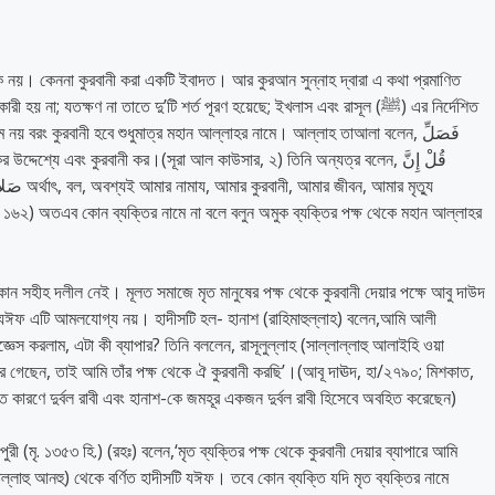
িক নয়। কেননা কুরবানী করা একটি ইবাদত। আর কুরআন সুন্নাহ দ্বারা এ কথা প্রমাণিত
 যতক্ষণ না তাতে দু’টি শর্ত পূরণ হয়েছে; ইখলাস এবং রাসূল (ﷺ) এর নির্দেশিত
নয় বরং কুরবানী হবে শুধুমাত্র মহান আল্লাহর নামে। আল্লাহ তাআলা বলেন, فَصَلِّ
মার মৃত্যু
৬২) অতএব কোন ব্যক্তির নামে না বলে বলুন অমুক ব্যক্তির পক্ষ থেকে মহান আল্লাহর
র কোন সহীহ দলীল নেই। মূলত সমাজে মৃত মানুষের পক্ষ থেকে কুরবানী দেয়ার পক্ষে আবু দাউদ
ি যঈফ এটি আমলযোগ্য নয়। হাদীসটি হল- হানাশ (রাহিমাহুল্লাহ) বলেন,আমি আলী
িজ্ঞেস করলাম, এটা কী ব্যাপার? তিনি বললেন, রাসূলুল্লাহ (সাল্লাল্লাহু আলাইহি ওয়া
ে গেছেন, তাই আমি তাঁর পক্ষ থেকে ঐ কুরবানী করছি’।(আবূ দাঊদ, হা/২৭৯০; মিশকাত,
কারণে দুর্বল রাবী এবং হানাশ-কে জমহূর একজন দুর্বল রাবী হিসেবে অবহিত করেছেন)
রকপুরী (মৃ. ১৩৫৩ হি.) (রহঃ) বলেন,‘মৃত ব্যক্তির পক্ষ থেকে কুরবানী দেয়ার ব্যাপারে আমি
্লাহু আনহু) থেকে বর্ণিত হাদীসটি যঈফ। তবে কোন ব্যক্তি যদি মৃত ব্যক্তির নামে