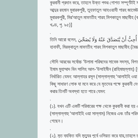
কুরবানী প্রদান করে, তাহলে উক্ত পশুর গোশত সম্পূর্ণটাই
আব্দুর রহমান মুবারকপুরী, তুহফাতুল আহওয়াযী শারহ জামেঊত
মুবারকপুরী, মির‘আতুল মাফাতীহ শারহ মিশকাতুল মাছাবীহ 
খণ্ড, পৃ. ৯৫)]
.
তিনি আরো বলেন, أُحِبُّ أَنْ يَّتَصَدَّقَ عَنْهُ وَلَا يُضَحِّيَ ‘আমি মৃত ব্যক্তির জন্য সাদাক্বাহ করা পছন্দ করি, কুরবানী করা নয়’।(মোল্লা আলী ক্বারী
হানাফী, মিরক্বাতুল মাফাতীহ শারহ মিশকাতুল মাছাবীহ (বৈ
সৌদি আরবের সর্বোচ্চ ‘উলামা পরিষদের সাবেক সদস্য, বিগত 
ইমাম মুহাম্মাদ বিন সালিহ আল-‘উসাইমীন (রাহিমাহুল্লাহ) 
নির্ধারিত যেমন: আল্লাহর রসূল (সাল্লাল্লাহু ‘আলাইহি ওয
কিছু সাধারণ লোক যা মনে করে যে মৃতদের পক্ষে কুরবানী দ
করার তিনটি অবস্থা হতে পারে যেমন:
.
(১). যখন এটি একটি পরিবারের পক্ষ থেকে কুরবানী করা হয় 
(সাল্লাল্লাহু ‘আলাইহি ওয়া সাল্লাম) নিজের এবং তাঁর প
গেছেন।
.
(২). মৃত ব্যক্তি যদি মৃত্যুর পূর্বে ওসিয়ত করে যায়,তাহ