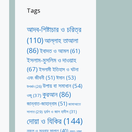
Tags
আদব-শিষ্টাচার ও চরিত্র
(110)
আল্লাহ তাআলা
(86)
ইবাদত ও আমল
(61)
ইসলাম-মুসলিম ও দাওয়াহ
(67)
ইসলামী ইতিহাস ও ঘটনা
ঈমান
(53)
এবং জীবনী
(51)
উপায় বা সমাধান
(54)
উপার্জন
(26)
কুরআন
(86)
ওজু
(37)
জান্নাত-জাহান্নাম
(51)
জামাআতে
দুর্বল ও জাল হাদীস
(31)
সালাত
(29)
দোয়া ও যিকির
(144)
নফল ও সুন্নাহ সালাত
(40)
নফল রোজা