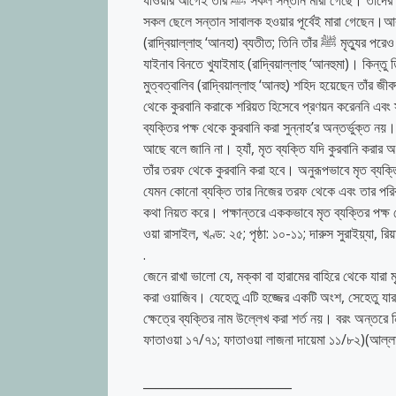
যাওয়ার আগেই তাঁর ﷺ সকল সন্তান মারা গেছে। তাঁদের কেউ কেউ সাবালক হয়েছিলেন, আবার কেউ কেউ সাবালক হওয়ার পূর্বেই মারা গেছেন। তাঁর
সকল ছেলে সন্তান সাবালক হওয়ার পূর্বেই মারা গেছেন।আর
(রাদ্বিয়াল্লাহু ‘আনহা) ব্যতীত; তিনি তাঁর ﷺ মৃত্যুর পরেও জীবিত ছিলেন। তিনি ﷺ তাঁর জীবদ্দশায় দুজন স্ত্রীকে হারান। তাঁরা হলেন খাদীজাহ ও
যাইনাব বিনতে খুযাইমাহ (রাদ্বিয়াল্লাহু ‘আনহুমা)। কিন্তু
মুত্বত্বালিব (রাদ্বিয়াল্লাহু ‘আনহু) শহিদ হয়েছেন তাঁর জীবদ্দশায়,
থেকে কুরবানি করাকে শরিয়ত হিসেবে প্রণয়ন করেননি এবং
ব্যক্তির পক্ষ থেকে কুরবানি করা সুন্নাহ’র অন্তর্ভুক্ত নয়। কেননা এটা নাবী ﷺ থেকে বর্ণিত হয়নি। আর আমি সা
আছে বলে জানি না। হ্যাঁ, মৃত ব্যক্তি যদি কুরবানি করা
তাঁর তরফ থেকে কুরবানি করা হবে। অনুরূপভাবে মৃত ব্য
যেমন কোনো ব্যক্তি তার নিজের তরফ থেকে এবং তার পরিব
কথা নিয়ত করে। পক্ষান্তরে এককভাবে মৃত ব্যক্তির পক্ষ থ
ওয়া রাসাইল, খণ্ড: ২৫; পৃষ্ঠা: ১০-১১; দারুস সুরাইয়্যা, 
.
জেনে রাখা ভালো যে, মক্কা বা হারামের বাহিরে থেকে যারা ম
করা ওয়াজিব। যেহেতু এটি হজ্জের একটি অংশ, সেহেতু যার 
ক্ষেত্রে ব্যক্তির নাম উল্লেখ করা শর্ত নয়। বরং অন্তর
ফাতাওয়া ১৭/৭১; ফাতাওয়া লাজনা দায়েমা ১১/৮২)(আল্লা
________________________