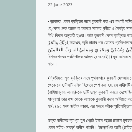
22 June 2023
▪️প্রথমত: কোন ব্যক্তির নামে কুরবানী করা এই কথাটি সঠ
যে,কোন নেক আমল বা আমলে সালেহ গৃহীত ও নৈকট্য দানকারী হয় না;
বিধি-বিধান অনুযায়ী হওয়া।তাই কুরবানী কোন ব্যক্তির নামে 
لِرَبِّكَ وَانْحَرْ অতএব, তুমি নামায পড় তোমার প্রতিপালকের উদ্দেশ্যে এবং কুরবানী কর।(সূরা আল কাউসার, ২) তিনি অন্যত্র বলেন, قُلْ إِنَّ
صَلاَتِيْ وَنُسُكِيْ وَمَحْيَايَ وَمَمَاتِيْ للهِ رَبِّ الْعَالَمِيْنَ অর্থাৎ, বল, অবশ্যই আমার নামায, আমার কুরবানী, আমার জীবন, আ
বিশ্বজগতের প্রতিপালক আল্লাহর জন্যই।(সূরা আনআম, ১
নামে।
.
▪️দ্বিতীয়ত: মৃত ব্যক্তির নামে পৃথকভাবে কুরবানী দেওয়া
থেকে যে হাদীসটি দলিল হিসেবে পেশ করা হয়, সে হাদীসট
(রাযিয়াল্লাহু আনহু)-কে দু’টি দুম্বা কুরবানী করতে দেখে জ
সাল্লাম) তার পক্ষ থেকে আমাকে কুরবানী করার অসিয়ত কর
হা/১৪৬২ সনদ জয়ীফ কারণ, এর সনদে শরীক স্মৃতিশক্তিগত 
.
উক্ত হাদীসের ব্যাখ্যা যুগ শ্রেষ্ঠ ইমাম আব্দুর রহমান মুবা
কোন সহীহ- মারফূ‘ হাদীস পাইনি। উল্লেখিত আলী (রাযিয়াল