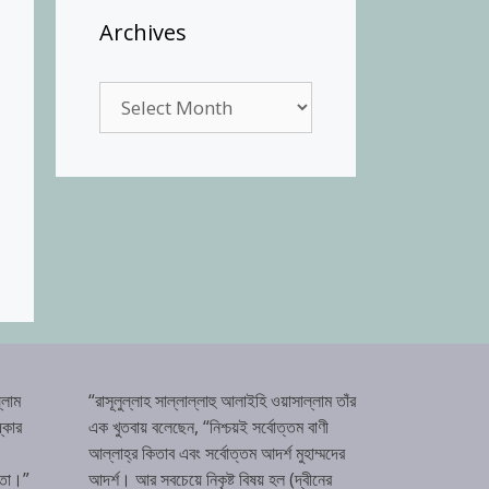
Archives
Archives
্লাম
“রাসূলুল্লাহ সাল্লাল্লাহু আলাইহি ওয়াসাল্লাম তাঁর
্কার
এক খুতবায় বলেছেন, “নিশ্চয়ই সর্বোত্তম বাণী
আল্লাহ্‌র কিতাব এবং সর্বোত্তম আদর্শ মুহাম্মদের
টতা।”
আদর্শ। আর সবচেয়ে নিকৃষ্ট বিষয় হল (দ্বীনের