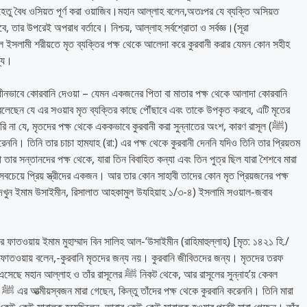
যেহেতু বৈধ ওসিয়ত পূর্ণ করা ওয়াজিব।মহান আল্লাহ বলেন,অতঃপর যে ব্যক্তি অসিয়ত
, তার উপরেই অপরাধ বর্তাবে। নিশ্চয়, আল্লাহ সর্বশ্রোতা ও সর্বজ্ঞ।(সূরা
লে ইসলামী শরীয়তে মৃত ব্যক্তির পক্ষ থেকে আলেদা করে কুরবানী করার যেমন কোন সহীহ
ন্য।
্বাধীনভাবে কোরবানি দেওয়া – যেমন একজনের পিতা বা মাতার পক্ষ থেকে আলাদা কোরবানি
বলেছেন যে এর সওয়াব মৃত ব্যক্তির কাছে পৌঁছাবে এবং তাকে উপকৃত করবে, এটি মৃতের
ি না যে, মৃতদের পক্ষ থেকে এককভাবে কুরবানী করা সুন্নাতের অংশ, কারণ রাসূল (ﷺ)
েননি। তিনি তার চাচা হামযাহ (রা:) এর পক্ষ থেকে কুরবানী দেননি যদিও তিনি তার প্রিয়তম
 তার সন্তানদের পক্ষ থেকে, যারা তিন বিবাহিত কন্যা এবং তিন পুত্র ছিল যারা শৈশবে মারা
ার সবচেয়ে প্রিয় স্ত্রীদের একজন। আর তার কোন সাহাবী তাদের কোন মৃত প্রিয়জনের পক্ষ
দেখুন ইমাম উসাইমীন, রিসালাত আহকামুল উযহিয়াহ ১/৩-৪) ইসলামি সওয়াল-জবাব
অপর ফাতওয়ায় ইমাম মুহাম্মাদ বিন সালিহ আল-‘উসাইমীন (রাহিমাহুল্লাহ) [মৃত: ১৪২১ হি./
র ফাতওয়ায় বলেন,-কুরবানি মৃতদের জন্য নয়। কুরবানি জীবিতদের জন্য। মৃতদের তরফ
রাসূলের ﷺ নিকট থেকে, আর রাসূলের সুন্নাহ’য় কেবল
রা