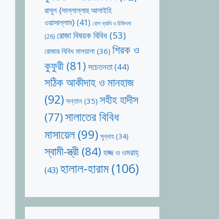
রাসূল {সাল্লাল্লাহু আলাইহি
ওয়াসাল্লাম}
(41)
রোগ ব্যাধি ও চিকিৎসা
রোজা বিষয়ক বিবিধ
(53)
(26)
শিরক ও
রোজার বিবিধ মাসয়ালা
(36)
কুফুরী
(81)
সচেতনতা
(44)
সঠিক আকীদাহ ও মানহাজ
(92)
সহীহ হাদীস
সন্তান
(35)
সালাতের বিবিধ
(77)
মাসায়েল
(99)
সুন্নাহ
(34)
স্বামী-স্ত্রী
(84)
হজ্জ ও ওমরাহ্‌
হালাল-হারাম
(106)
(43)