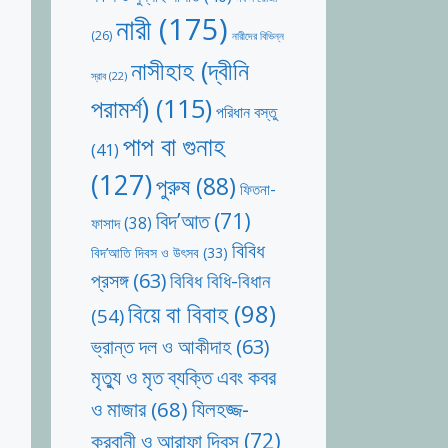
নারী
(175)
(26)
নারীদের বিভিন্ন
নাসীহাহ (দ্বীনি
স্রাব
(22)
পরামর্শ)
(115)
পরিধান বস্তু
পাপ বা গুনাহ
(41)
(127)
পুরুষ
(88)
ফিতনা-
বিদ’আত
(71)
ফাসাদ
(38)
বিবিধ
বিদ’আতি দিবস ও উৎসব
(33)
প্রসঙ্গ
(63)
বিবিধ বিধি-বিধান
বিয়ে বা বিবাহ
(98)
(54)
ভ্রান্ত দল ও আকীদাহ
(63)
মৃত্যু ও মৃত ব্যক্তি এবং কবর
যিলহজ্জ-
ও মাজার
(68)
কুরবানী ও আরাফা দিবস
(72)