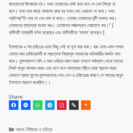
জান্নাতের জিম্মাদার হব। যখন তোমাদের কেউ কথা বলে সে যেন মিথ্যা না
বলে। যখন তার কাছে আমানত রাখা হয় তখন যেন খেয়ানত না করে। যখন
প্রতিশ্র“তি দেয় তা যেন ভঙ্গ না করে। তোমরা তোমাদের দৃষ্টি অবনত কর।
তোমাদের হস্তদ্বয় সংযত কর। তোমাদের লজ্জাস্থান হেজাফত কর।” [
হাদীসটি তাবারানী বর্ণনা করেছেন এবং হাদীসটিকে ‘হাসান’ বলেছেন ]
ইসলামের এ সব চরিত্রে এমন কিছু নেই যা ঘৃণা করা যায়। বরং এসব এমন সম্মান
যোগ্য মহৎ চারিত্রাবলী যা প্রত্যেক নিষ্কলুষ স্বভাবের অধিকারীর সমর্থন লাভ
করে। মুসলমানগণ যদি এ মহৎ চরিত্র ধারণ করত তাহলে সর্বস্থান থেকে তাদের
নিকট মানুষ আগমন করত এবং দলে দলে আল্লাহর দ্বীনে তারা প্রবেশ করত
যেভাবে প্রথম যুগের মুসলমানদের লেন-দেন ও চরিত্রের কারণে সে সময়ের মানুষ
ইসলামে প্রবেশ করেছিল।।
Share:
Categories
আদব-শিষ্টাচার ও চরিত্র