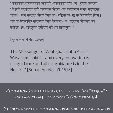
“রাসূলুল্লাহ সাল্লাল্লাহু আলাইহি ওয়াসাল্লাম তাঁর এক খুতবায় বলেছেন,
“নিশ্চয়ই সর্বোত্তম বাণী আল্লাহ্‌র কিতাব এবং সর্বোত্তম আদর্শ মুহাম্মদের
আদর্শ। আর সবচেয়ে নিকৃষ্ট বিষয় হল (দ্বীনের মধ্যে) নব উদ্ভাবিত বিষয়।
আর নব উদ্ভাবিত প্রত্যেক বিষয় বিদআত এবং প্রত্যেক বিদআত হল
ভ্রষ্টতা এবং প্রত্যেক ভ্রষ্টতার পরিণাম জাহান্নাম।”
[সুনান আন-নাসায়ী: ১৫৭৮]
The Messenger of Allah (Sallallahu Alaihi
Wasallam) said: “… and every innovation is
misguidance and all misguidance is in the
Hellfire.” [Sunan An-Nasa’i: 1578]
এই ওয়েবসাইটের লিখাসমূহ সবার জন্য উন্মুক্ত।। যে কেউ চাইলে লিখাসমূহ কপি/
শেয়ার করতে পারবেন।। তবে এক্ষেত্রে তিনটি শর্ত প্রযোজ্য হবে!!
(১). লিখা থেকে লেখকের নাম ও ওয়েবসাইটের নাম বাদ দেওয়া যাবেনা এবং লেখকের নাম