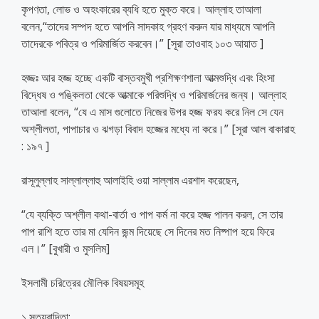
কৃপণতা, লোভ ও অহংকারের ব্যধি হতে মুক্ত করে। আল্লাহ তাআলা
বলেন,“তাদের সম্পদ হতে আপনি সাদকাহ গ্রহণ করুন যার মাধ্যমে আপনি
তাদেরকে পবিত্র ও পরিমার্জিত করবেন।” [সূরা তাওবাহ ১০৩ আয়াত ]
হজ্জঃ আর হজ্জ হচ্ছে একটি বাস্তবমুখী প্রশিক্ষণশালা আত্মশুদ্ধি এবং হিংসা
বিদ্ধেষ ও পঙ্কিলতা থেকে আত্মাকে পরিশুদ্ধি ও পরিমার্জনের জন্য। আল্লাহ
তাআলা বলেন, “যে এ মাস গুলোতে নিজের উপর হজ্জ ফরয করে নিল সে যেন
অশ্লীলতা, পাপাচার ও ঝগড়া বিবাদ হজ্জের মধ্যে না করে।” [সূরা আল বাকারাহ
: ১৯৭ ]
রাসূলুল্লাহ সাল্লাল্লাহু আলাইহি ওয়া সাল্লাম এরশাদ করেছেন,
“যে ব্যক্তি অশ্লীল কথা-বার্তা ও পাপ কর্ম না করে হজ্জ পালন করল, সে তার
পাপ রাশি হতে তার মা যেদিন জন্ম দিয়েছে সে দিনের মত নিষ্পাপ হয়ে ফিরে
এল।” [বুখারী ও মুসলিম]
ইসলামী চরিত্রের মৌলিক বিষয়সমূহ
১ সত্যবাদিতা: