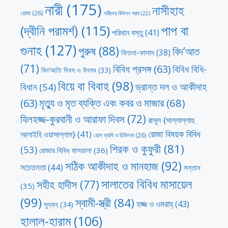
নারী
(175)
নাসীহাহ
রোজা
(26)
নারীদের বিভিন্ন স্রাব
(22)
পাপ বা
(দ্বীনি পরামর্শ)
(115)
পরিধান বস্তু
(41)
গুনাহ
(127)
পুরুষ
(88)
বিদ’আত
ফিতনা-ফাসাদ
(38)
(71)
বিবিধ প্রসঙ্গ
(63)
বিবিধ বিধি-
বিদ’আতি দিবস ও উৎসব
(33)
বিয়ে বা বিবাহ
(98)
ভ্রান্ত দল ও আকীদাহ
বিধান
(54)
মৃত্যু ও মৃত ব্যক্তি এবং কবর ও মাজার
(68)
(63)
যিলহজ্জ-কুরবানী ও আরাফা দিবস
(72)
রাসূল {সাল্লাল্লাহু
রোজা বিষয়ক বিবিধ
আলাইহি ওয়াসাল্লাম}
(41)
রোগ ব্যাধি ও চিকিৎসা
(26)
শিরক ও কুফুরী
(81)
(53)
রোজার বিবিধ মাসয়ালা
(36)
সঠিক আকীদাহ ও মানহাজ
(92)
সচেতনতা
(44)
সন্তান
সালাতের বিবিধ মাসায়েল
সহীহ হাদীস
(77)
(35)
(99)
স্বামী-স্ত্রী
(84)
হজ্জ ও ওমরাহ্‌
(43)
সুন্নাহ
(34)
হালাল-হারাম
(106)