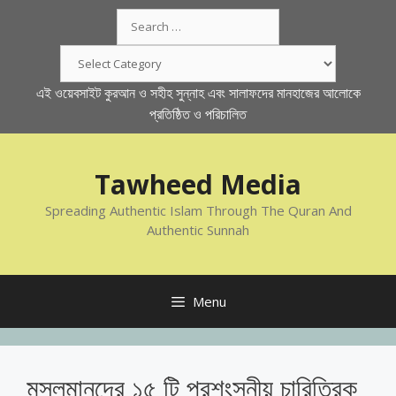
Skip
Search
to
for:
content
Categories
এই ওয়েবসাইট কুরআন ও সহীহ সুন্নাহ এবং সালাফদের মানহাজের আলোকে
প্রতিষ্ঠিত ও পরিচালিত
Tawheed Media
Spreading Authentic Islam Through The Quran And
Authentic Sunnah
Menu
মুসলমানদের ১৫ টি প্রশংসনীয় চারিত্রিক