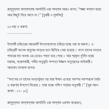
রাসূলুল্লাহ সাল্লাল্লাহু আলাইহি ওয়া সাল্লাম আরও বলেন, “লজ্জা কল্যাণ ছাড়া
আর কিছুই নিয়ে আসে না।” [বুখারী ও মুসলিম]
১৩ দয়া ও করুণা:
……………………..
..
ইসলামী চরিত্রের আরেকটি উল্লেখযোগ্য চরিত্র হচ্ছে দয়া বা করুণা। এ
চরিত্রটি অনেক মানুষের অন্তর হতে ছিনিয়ে নেয়া হয়েছে। ফলে তাদের অন্তর
পাথরের মত অথবা এর চেয়েও শক্ত হয়ে গেছে। আর প্রকৃত মু’মিন হচ্ছে
দয়াময়, পরোপকারী, গভীর অনুভূতি সম্পন্ন উজ্জল অনুগ্রহের অধিকারী।
আল্লাহ তাআলা বলেনঃ
“অত:পর সে তাদের অন্তর্ভূক্ত হয় যারা ঈমান এনেছে পরস্পর পরস্পরকে ধৈর্য্য
ও করুণার উপদেশ দিয়েছে। তারা হচ্ছে দক্ষিণ পন্থার অনুসারী।” [সূরা আল-
বালাদ : ১৭- ১৮]
রাসূলুল্লাহ সাল্লাল্লাহু আলাইহি ওয়া সাল্লাম এরশাদ করেছেন,