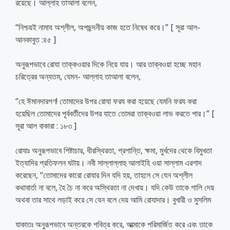
রয়েছে। আল্লাহ তাআলা বলেন,
“নিশ্চয়ই নামায অশ্লীল, অপছন্দনীয় কাজ হতে নিষেধ করে।” [ সূরা আল-
আনকাবুত :৪৫ ]
অনুরূপভাবে রোযা তাক্কওয়ার দিকে নিয়ে যায়। আর তাক্বওয়া হচ্ছে মহান
চরিত্রের অন্যতম, যেমন- আল্লাহ তাআলা বলেন,
“হে ঈমানদারগণ! তোমাদের উপর রোযা ফরয করা হয়েছে যেমনি ফরয করা
হয়েছিল তোমাদের পূর্ববর্তীদের উপর যাতে তোমরা তাক্বওয়া লাভ করতে পার।” [
সূরা আল বাকারা : ১৮৩ ]
রোযাঃ অনুরূপভাবে শিষ্টাচার, ধীরস্থিরতা, প্রশান্তি, ক্ষমা, মুর্খদের থেকে বিমুখতা
ইত্যাদির প্রতিফলন ঘটায়। নবী সাল্লাল্লাহু আলাইহি ওয়া সাল্লাম এরশাদ
করেছেন, “তোমাদের কারো রোযার দিন যদি হয়, তাহলে সে যেন অশ্লীল
কথাবার্তা না বলে, হৈ চৈ না করে অস্থিরতা না দেখায়। যদি কেউ তাকে গালি দেয়
অথবা তার সাথে লড়াই করে সে যেন বলে দেয় আমি রোযাদার। বুখারী ও মুসলিম
যাকাতঃ অনুরূপভাবে অন্তরকে পবিত্র করে, আত্মাকে পরিমার্জিত করে এবং তাকে