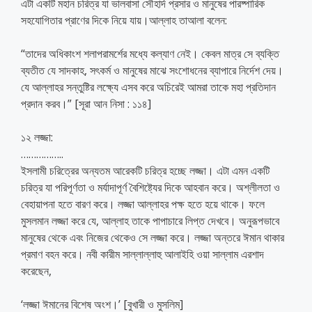
এটা একটি মহান চরিত্র যা ভালবাসা সৌহার্দ প্রসার ও মানুষের পারষ্পারিক
সহযোগিতার প্রাণের দিকে নিয়ে যায়।আল্লাহ তাআলা বলেন:
“তাদের অধিকাংশ শলাপরামর্শের মধ্যে কল্যাণ নেই। কেবল মাত্র সে ব্যক্তি
ব্যতীত যে সাদকাহ, সৎকর্ম ও মানুষের মাঝে সংশোধনের ব্যাপারে নির্দেশ দেয়।
যে আল্লাহর সন্তুষ্টির লক্ষ্যে এসব করে অচিরেই আমরা তাকে মহা প্রতিদান
প্রদান করব।” [সূরা আন নিসা : ১১৪]
১২ লজ্জা:
……………..
ইসলামী চরিত্রের অন্যতম আরেকটি চরিত্র হচ্ছে লজ্জা। এটা এমন একটি
চরিত্র যা পরিপূর্ণতা ও মর্যাদাপূর্ণ বৈশিষ্ট্যের দিকে আহবান করে। অশ্লীলতা ও
বেহায়াপনা হতে বারণ করে। লজ্জা আল্লাহর পক্ষ হতে হয়ে থাকে। ফলে
মুসলমান লজ্জা করে যে, আল্লাহ তাকে পাপাচারে লিপ্ত দেখবে। অনুরূপভাবে
মানুষের থেকে এবং নিজের থেকেও সে লজ্জা করে। লজ্জা অন্তরে ঈমান থাকার
প্রমাণ বহন করে। নবী কারীম সাল্লাল্লাহু আলাইহি ওয়া সাল্লাম এরশাদ
করেছেন,
‘লজ্জা ঈমানের বিশেষ অংশ।’ [বুখারী ও মুসলিম]