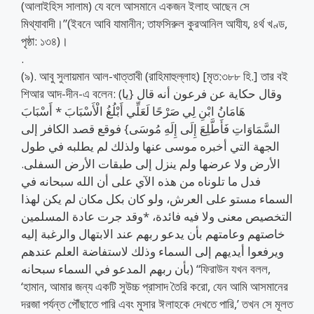
(আলাইহিস সালাম) যে বলে আসমানে একজন ইলাহ আছেন সে
মিথ্যাবাদী।”(ইবনে আবি যামানীন; তাফসিরুল কুরআনিল আযীয, ৪র্থ খণ্ড,
পৃষ্ঠা: ১৩৪)।
.
(৯). আবু সুলায়মান আল-খাত্তাবী (রাহিমাহুল্লাহ) [মৃত:৩৮৮ হি.] তার বই
শিআর আদ-দীন-এ বলেন: (وقال حكاية عن فرعون أنه قال {يا
هَامَانُ ابْنِ لِي صَرْحًا لَعَلِّي أَبْلُغُ الْأَسْبَابَ * أَسْبَابَ
السَّمَاوَاتِ فَأَطَّلِعَ إِلَى إِلَهِ مُوسَى} فوقع قصد الكافر إلى
الجهة التي أخبره موسى عنها ولذلك لم يطلبه في طول
الأرض ولا عرضها ولم ينزل إلى طبقات الأرض السفلى.
فدل ما تلوناه من هذه الآي على أن الله سبحانه في
السماء مستو على العرش، ولو كان بكل مكان لم يكن لهذا
التخصيص معنى ولا فيه فائدة، *وقد جرت عادة المسلمين
خاصتهم وعامتهم بأن يدعو ربهم عند الابتهال والرغبة إليه
ويرفعوا أيديهم إلى السماء وذلك لاستفاضة العلم عندهم
بأن ربهم المدعو في السماء سبحانه) “ফিরাউন যখন বলল,
‘হামান, আমার জন্য একটি সুউচ্চ প্রাসাদ তৈরি করো, যেন আমি আসমানের
দরজা পর্যন্ত পৌঁছাতে পারি এবং মুসার ঈলাহকে দেখতে পারি,’ তখন সে মূলত