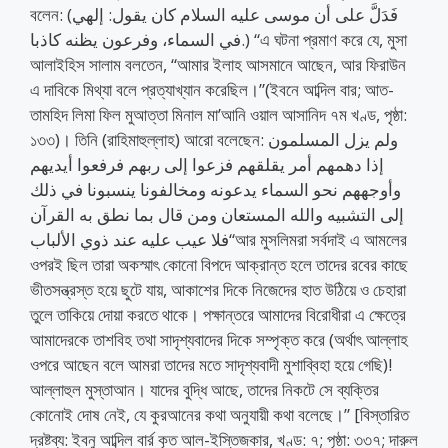
বলেন: (فَدَلَّ على أن موسى عليه السلام كان يقول: إلهي
في السماء، وفرعون يظنه كاذبا.) “এ ঘটনা প্রমাণ করে যে, মুসা
আলাইহিস সালাম বলতেন, “আমার ইলাহ আসমানে আছেন, আর ফিরাউন
এ দাবিকে মিথ্যা বলে প্রত্যাখ্যান করেছিল।”(ইবনে আব্দিল বার; আত-
তামহিদ লিমা ফিল মুআত্তা মিনাল মা’আনি ওয়াল আসানিদ ৭ম খণ্ড, পৃষ্ঠা:
১৩৩)। তিনি (রাহিমাহুল্লাহ) আরো বলেছেন: ولم يزل المسلمون
إذا دهمهم أمر يقلقهم فزعوا إلى ربهم فرفعوا أيديهم
وأوجههم نحو السماء يدعونه ومخالفونا ينسبونا في ذلك
إلى التشبيه والله المستعان ومن قال بما نطق به القرآن
فلا عيب عليه عند ذوي الألباب“আর মুসলিমরা সর্বদাই এ আমলের
ওপরই ছিল তারা অকস্মাৎ কোনো বিপদে আক্রান্ত হলে তাদের রবের কাছে
ভীতসন্ত্রস্ত হয়ে ছুটে যায়, আকাশের দিকে নিজেদের হাত উঠিয়ে ও চেহারা
তুলে তাকিয়ে দোয়া করতে থাকে। পক্ষান্তরে আমাদের বিরোধীরা এ ক্ষেত্রে
আমাদেরকে তাশবিহ তথা সাদৃশ্যবাদের দিকে সম্পৃক্ত করে (অর্থাৎ আল্লাহ
ওপরে আছেন বলে আমরা তাদের মতে সাদৃশ্যবাদী মুশাব্বিহা হয়ে গেছি)!
আল্লাহুল মুস্তাআন। যাদের বুদ্ধি আছে, তাদের নিকটে সে ব্যক্তির
কোনোই দোষ নেই, যে কুরআনের কথা অনুযায়ী কথা বলেছে।” [বিস্তারিত
দ্রষ্টব্য: ইবনু আব্দিল বার্র কৃত আল-ইস্তিজকার, খণ্ড: ৭; পৃষ্ঠা: ৩৩৭; দারুল