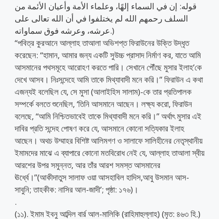
قوله: إن في السماء إلهًا، وعلماء الأمة وأعيان الأئمة من
السلف رحمهم الله لم يختلفوا في أن الله تعالى على
عرشه، وعرشه فوق سماواته.)
“পবিত্র কুরআনে আল্লাহ তাআলা অভিশপ্ত ফিরাউনের উক্তি উদ্ধৃত
করেছেন: “হামান, আমার জন্য একটি সুউচ্চ প্রাসাদ নির্মাণ কর, যাতে আমি
আসমানের পথসমূহে আরোহণ করতে পারি। সেখানে পৌঁছে মুসার ইলাহ’কে
দেখে আসব। নিঃসন্দেহে আমি তাকে মিথ্যাবাদী মনে করি।” ফিরাউন এ কথা
এজন্যই বলেছিল যে, সে মুসা (আলাইহিস সালাম)-কে তার প্রতিপালক
সম্পর্কে বলতে শুনেছিল, ‘তিনি আসমানে আছেন। লক্ষ্য করো, ফিরাউন
বলেছে, “আমি নিশ্চিতভাবেই তাকে মিথ্যাবাদী মনে করি।” অর্থাৎ মুসার এই
দাবির প্রতি সন্দেহ পোষণ করে যে, আসমানে কোনো সত্যিকার ইলাহ
আছেন। অথচ উম্মাহর বিশিষ্ট আলিমগণ ও সালাফে সালিহীনের নেতৃস্থানীয়
ইমামদের মাঝে এ ব্যাপারে কোনো মতবিরোধ নেই যে, আল্লাহ তাআলা স্বীয়
আরশের উপর সমুন্নত, আর তাঁর আরশ সমস্ত আসমানের
ঊর্ধ্বে।”(আকীদাতুস সালাফ ওয়া আসহাবিল হাদিস,আবু উসমান আস-
সাবুনি; তাহকীক: নাসির আল-জাদী’; পৃষ্ঠা: ১৭৬)।
.
(১১). ইমাম ইবনু আব্দিল বার্র আল-মালিকি (রাহিমাহুল্লাহ) (মৃত: ৪৬৩ হি.)