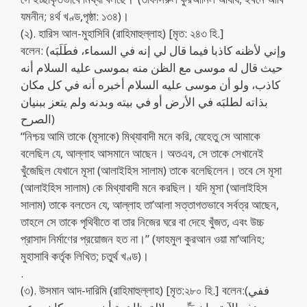
যমনীন; ৪র্থ খণ্ড,পৃষ্ঠা: ১৩৪)।
(২). হারিস আল-মুহাসিবি (রাহিমাহুল্লাহ) [মৃত: ২৪৩ হি.]
বলেন: (وإني لأظنه كاذبا فيما قال لي إنه في السماء، فطَلَبَه
حيث قال له موسى مع الظن منه بموسى عليه السلام أنه
كاذب، ولو أن موسى عليه السلام أخبره أنه في كل مكان
بذاته لطلبَه في الأرض أو في بيته وبدنه ولم يتعز ببنيان
الصرح)
“নিশ্চয় আমি তাকে (মূসাকে) মিথ্যাবাদী মনে করি, যেহেতু সে আমাকে
বলেছিল যে, আল্লাহ আসমানে আছেন। অতএব, সে তাকে সেখানেই
খুঁজেছিল যেখানে মূসা (আলাইহিস সালাম) তাকে বলেছিলেন। তবে সে মূসা
(আলাইহিস সালাম) কে মিথ্যাবাদী মনে করছিল। যদি মূসা (আলাইহিস
সালাম) তাকে বলতেন যে, আল্লাহ তা’আলা সত্তাগতভাবে সর্বত্র আছেন,
তাহলে সে তাকে পৃথিবীতে বা তার নিজের ঘরে বা দেহে খুঁজত, এবং উচ্চ
প্রাসাদ নির্মাণের প্রয়োজন হত না।” (ফাহমুল কুরআন ওয়া মা’আনিহ;
মুহাসাবি কর্তৃক লিখিত; চতুর্থ খণ্ড)।
.
(৩). উসমান আদ-দারিমি (রাহিমাহুল্লাহ) [মৃত:২৮০ হি.] বলেন:(ففي