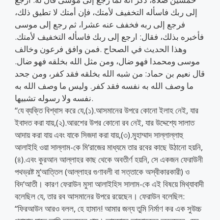
إلى ربك فاسأله التخفيف لأمتك، فإن أمتك لا تطيق ذلك،
فرجع إلى ربه فخفف عنه عشرا، ثم رجع إلى موسى
فأخبره بذلك، فقال: ارجع إلى ربك فاسأله التخفيف لأمتك.
وهذا الحديث في الصحاح .فمن وافق فرعون وخالف
موسى ومحمدا فهو ضال، ومن مثل الله بخلقه فهو ضال.
قال نعيم بن حماد: من شبه الله بخلقه فقد كفر، ومن جحد
ما وصف الله به نفسه فقد كفر. وليس ما وصف الله به
نفسه ولا رسوله تشبيها.
“যে ব্যক্তি বিশ্বাস করে যে,(১).আসমানের উপরে কোনো ইলাহ নেই, যার
ইবাদত করা যায়,(২).আরশের উপর কোনো রব নেই, যার উদ্দেশ্যে সালাত
আদায় করা যায় এবং যাকে সিজদা করা যায়,(৩).মুহাম্মাদ সাল্লাল্লাহু
আলাইহি ওয়া সাল্লাম-কে মি‘রাজের মাধ্যমে তার রবের কাছে উঠানো হয়নি,
(৪).এবং কুরআন আল্লাহর কাছ থেকে অবতীর্ণ হয়নি, সে একজন ফেরাউনী
পথভ্রষ্ট মু‘আত্তিল (আল্লাহর গুণাবলী বা সত্তাকে অস্বীকারকারী) ও
বিদ‘আতী। কারণ ফেরাউন মুসা আলাইহিস সালাম-কে এই বিষয়ে মিথ্যাবাদী
বলেছিল যে, তার রব আসমানের উপরে রয়েছেন। ফেরাউন বলেছিল:
“ফিরআউন আরও বলল, হে হামান! আমার জন্য তুমি নির্মাণ কর এক সুউচ্চ