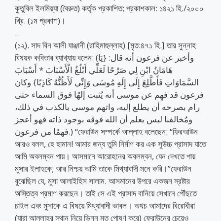
কুতুবিল ইলমিয়্যা (বৈরুত) কর্তৃক প্রকাশিত; প্রকাশকাল: ১৪২১ হি./২০০০
খ্রি. (১ম প্রকাশ)।
.
(১২). সাদ বিন আলী যাঞ্জানী (রাহিমাহুল্লাহ) [মৃত:৪৭১ হি.] তার সুন্নাহ
বিষয়ক কবিতার ব্যাখ্যায় বলেন: (وأخبر عن فرعون أنه قال: {يَا
هَامَانُ ابْنِ لِي صَرْحًا لَعَلِّي أَبْلُغُ الْأَسْبَابَ * أَسْبَابَ
السَّمَاوَاتِ فَأَطَّلِعَ إِلَى إِلَهِ مُوسَى وَإِنِّي لَأَظُنُّهُ كَاذِبًا} وكان
فرعون قد فهِم عن موسى أنه يُثبت إلهًا فوق السماء حتى
رام بصرحه أن يطلع إليه، واتهم موسى بالكذب في ذلك،
ومُخالفنا ليس يعلم أن الله فوقه بوجود ذاته فهو أعجز
فهمًا من فرعون.) “ফেরাউন সম্পর্কে আল্লাহ বলেছেন: “ফিরআউন
আরও বলল, হে হামান! আমার জন্য তুমি নির্মাণ কর এক সুউচ্চ প্রাসাদ যাতে
আমি অবলম্বন পায়। আসমানে আরোহনের অবলম্বন, যেন দেখতে পায়
মুসার ইলাহকে; আর নিশ্চয় আমি তাকে মিথ্যাবাদী মনে করি।”ফেরাউন
বুঝেছিল যে, মুসা আলাইহিস সালাম. আসমানের উপরে একজন স্রষ্টার
অস্তিত্ব প্রমাণ করছেন। তাই সে এই প্রাসাদ বানিয়ে সেখানে পৌঁছতে
চাইল এবং মুসাকে এ বিষয়ে মিথ্যাবাদী ভাবল। অথচ আমাদের বিরোধীরা
(যারা আল্লাহর স্থান নিয়ে ভিন্ন মত পোষণ করে) ফেরাউনের চেয়েও