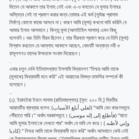
দিতেন যে আকাশে তার ইলাহ নেই এবং এ-ও বলতেন যে মূসার ইলাহর
অস্তিত্ব নেই তা প্রমাণ করার জন্য তোমার এই কর্ম (সুউচ্চ প্রাসাদ
নির্মাণ) কোনো কাজে আসবে না। কারণ আমি (মূসা) কখনো দাবি করিনি যে
আমার ইলাহ আসমানে। কিন্তু মূসা (আলাইহিস সালাম) এমন কিছু
বলেননি। বরং তিনি নীরব ছিলেন। তার নীরবতা প্রমাণ করে যে তিনি (মূসা)
বিশ্বাস করতেন যে আল্লাহ আকাশে আছেন, যেমনটি অন্যান্য নবী ও
রাসূলগণও তাদের উম্মতকে সংবাদ দিয়েছেন।
.
এবার চলুন দেখি ইতিহাসখ্যাত ইসলামি বিদ্বানগণ “নিশ্চয় আমি তাকে
(মূসাকে) মিথ্যাবাদী মনে করি” এই আয়াতের বিশুদ্ধ তাফসির সম্পর্কে কী
বলেছেন।
..
(১). ইয়াহইয়া ইবনে সালাম (রাহিমাহুল্লাহ) [মৃত: ২০০ হি.] দ্বিতীয়
আয়াতটির ব্যাখ্যায় বলেন: (لعلي أبلغ الأسباب) “আমি যেন কারণসমূহে
পৌঁছাতে পারি।” অর্থাৎ দরজাসমূহে। (فأطلع إلى إله موسى) “যাতে
আমি মুসার ইলাহ’কে দেখতে পায়” অর্থাৎ যে দাবি সে করে। ( وإني لأظنه
كاذبا) “ নিশ্চয় আমি তাকে মিথ্যাবাদী মনে করি” অর্থাৎ আসমানে কেউ নেই
সে ইচ্ছাকৃতভাবে মিথ্যা বলছে।”(তাফসিরুল কুরআনিল আযীয; ইবনে আবি