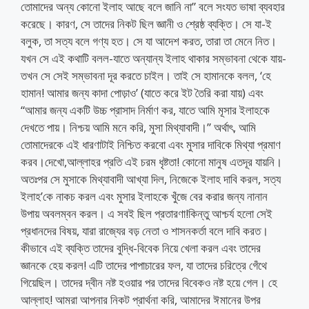
তোমাদের অন্য কোনো ইলাহ আছে বলে জানি না” বলে সংযত ভাষা ব্যবহার
করেছে। কারণ, সে তাদের নিকট ছিল জ্ঞানী ও শ্রেষ্ঠ ব্যক্তি। সে যা-ই
বলুক, তা সত্য বলে গণ্য হত। সে যা আদেশ করত, তারা তা মেনে নিত।
যখন সে এই কথাটি বলল-যাতে অন্যান্য ইলাহ থাকার সম্ভাবনা থেকে যায়-
তখন সে সেই সম্ভাবনা দূর করতে চাইল। তাই সে হামানকে বলল, ‘হে
হামান! আমার জন্য কাদা পোড়াও’ (যাতে করে ইট তৈরি করা যায়) এবং
“আমার জন্য একটি উচ্চ প্রাসাদ নির্মাণ কর, যাতে আমি মূসার ইলাহকে
দেখতে পায়। নিশ্চয় আমি মনে করি, মুসা মিথ্যাবাদী।” অর্থাৎ, আমি
তোমাদেরকে এই ধারণাটাই নিশ্চিত করবো এবং মুসার দাবিকে মিথ্যা প্রমাণ
করব।দেখো,আল্লাহর প্রতি এই চরম ধৃষ্টতা! কোনো মানুষ এতদূর যায়নি।
অতঃপর সে মুসাকে মিথ্যাবাদী আখ্যা দিল, নিজেকে ইলাহ দাবি করল, সত্য
ইলাহ’কে নাকচ করল এবং মুসার ইলাহকে খুঁজে বের করার জন্য নানান
উপায় অবলম্বন করল। এ সবই ছিল প্রতারণা!কিন্তু আশ্চর্য হলো সেই
প্রধানদের বিষয়, যারা রাজ্যের বড় নেতা ও শাসনকর্তা বলে দাবি করত।
কীভাবে এই ব্যক্তি তাদের বুদ্ধি-বিবেক নিয়ে খেলা করল এবং তাদের
জ্ঞানকে হেয় করল! এটি তাদের পাপাচারের ফল, যা তাদের চরিত্রে গেঁথে
গিয়েছিল। তাদের দ্বীন নষ্ট হওয়ার পর তাদের বিবেকও নষ্ট হয়ে গেল। হে
আল্লাহ! আমরা আপনার নিকট প্রার্থনা করি, আমাদের ঈমানের উপর