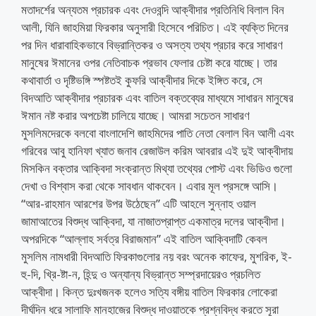
মতাদর্শের অন্যতম প্রচারক এবং দেওবন্দি আক্বীদার প্রতিনিধি বিলাল বিন
আলী, যিনি জাহমিয়া ফিরকার অনুসারী হিসেবে পরিচিত। এই ব্যক্তি দিনের
পর দিন ধারাবাহিকভাবে বিভ্রান্তিকর ও অসত্য তথ্য প্রচার করে সাধারণ
মানুষের ঈমানের ওপর নেতিবাচক প্রভাব ফেলার চেষ্টা করে যাচ্ছে। তার
কথাবার্তা ও দৃষ্টিভঙ্গি স্পষ্টতই কুফরি আক্বীদার দিকে ইঙ্গিত করে, সে
বিদআতি আক্বীদার প্রচারক এবং বাতিল বক্তব্যের মাধ্যমে সাধারন মানুষের
ঈমান নষ্ট করার অপচেষ্টা চালিয়ে যাচ্ছে। আমরা সচেতন সাধারণ
মুসলিমদেরকে বলবো বাংলাদেশি জাহমিদের পাতি নেতা বেলাল বিন আলী এবং
গরিবের আবু হানিফা খ্যাত জনাব রেজাউল করিম আবরার এই দুই আক্বীদায়
মিসকিন বক্তার আক্বিদা সংক্রান্ত মিথ্যা তথ্যের পোস্ট এবং ভিডিও গুলো
দেখা ও বিশ্বাস করা থেকে সাবধান থাকবেন। এবার মূল প্রসঙ্গে আসি।
“আর-রাহমান আরশের উপর উঠেছেন” এটি আহলে সুন্নাহ ওয়াল
জামাআতের বিশুদ্ধ আক্বিদা, যা নাজাতপ্রাপ্ত একমাত্র দলের আক্বীদা।
অপরদিকে “আল্লাহ সর্বত্র বিরাজমান” এই বাতিল আক্বিদাটি কেবল
মুসলিম নামধারী বিদআতি ফিরকাগুলোর নয় বরং অনেক কাফের, মুশরিক, ই-
হু-দি, খ্রি-ষ্টা-ন, হিন্দু ও অন্যান্য বিভ্রান্ত সম্প্রদায়েরও প্রচলিত
আক্বীদা। কিন্ত দুঃখজনক হলেও সত্যি বঙ্গীয় বাতিল ফিরকার লোকেরা
দীর্ঘদিন ধরে সালাফি মানহাজের বিশুদ্ধ দাওয়াতকে প্রশ্নবিদ্ধ করতে সূরা