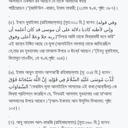
আসমানে একজন রব আছেন যে তাকে আমাদের কাছে
পাঠিয়েছেন।”(জামি’উল -বায়ান, ইমাম তাবারী; (২১তম খণ্ড, পৃষ্ঠা: ৩৮৭)।
.
(৫). ইবনে খুযাইমাহ (রাহিমাহুল্লাহ) [মৃত:৩১১ হি.] বলেন: (وفي قوله
وإني لأظنه كاذبا دلالة على أن موسى قد كان أعلمه أن
ربه جلا وعلا أعلى وفوق.)“নিশ্চয় আমি তাকে মিথ্যাবাদী মনে করি”
এই বাক্যে ইঙ্গিত আছে যে মুসা (আলাইহিস সালাম) তাকে জানিয়েছিল
যে,তার রব সুবহানাহু ওয়া তাআলা উপরে ও ঊর্ধ্বে আছেন।”(ইবনু খুযাইমাহ,
কিতাবুত তাওহীদ, ১ম খণ্ড,পৃষ্ঠা: ২৬৪)।
.
(৬). ইমাম আবুল হাসান আশআ’রী রহিমাহুল্লাহ [মৃ: ৩২৪ হি.] বলেন :
كُذِّبَ مُوسَى عَلَيْهِ السَّلَامُ فِي قَوْلِهِ: إِنَّ اللَّهَ سُبْحَانَهُ فَوْقَ
السَّمَاوَاتِ.”ফেরাউন মূসা আলাইহিস সালামের এই কথা (আক্বীদা)-কে
মিথ্যা প্রতিপন্ন করেছিল যে, ‘নিশ্চয়ই আল্লাহ সুবহানাহু ওয়া তা‘আলা
আসমানের উপরে আছেন।”(আল-ইবানাহ আন উসূলিদ দিআনাহ: পৃষ্ঠা:
১০৫)।
.
(৭). আবু আহমদ আল-কারজি (রাহিমাহুল্লাহ) [মৃত:৩৬০ হি.] বলেন: