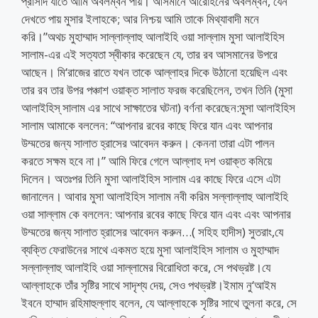
প্রাসাদ যাতে আমি অবলম্বন পায়। আসমানে আরোহনের অবলম্বন, যেন
দেখতে পায় মুসার ইলাহকে; আর নিশ্চয় আমি তাকে মিথ্যাবাদী মনে
করি।”অথচ মুহাম্মাদ সাল্লাল্লাহু আলাইহি ওয়া সাল্লাম মুসা আলাইহিস
সালাম-এর এই সত্যতা স্বীকার করেছেন যে, তার রব আসমানের উপরে
আছেন। মি‘রাজের রাতে যখন তাকে আল্লাহর দিকে উঠানো হয়েছিল এবং
তার রব তার উপর পঞ্চাশ ওয়াক্ত সালাত ফরজ করেছিলেন, তখন তিনি (মুসা
আলাইহিস্ সালাম এর সাথে সাক্ষাতের ঘটনা) বর্ণনা করেছেন:মুসা আলাইহিস
সালাম আমাকে বললেন: “আপনার রবের কাছে ফিরে যান এবং আপনার
উম্মতের জন্য সালাত হ্রাসের আবেদন করুন। কেননা তারা এটা পালন
করতে সক্ষম হবে না।” আমি ফিরে গেলে আল্লাহ দশ ওয়াক্ত কমিয়ে
দিলেন। অতঃপর তিনি মুসা আলাইহিস সালাম এর কাছে ফিরে এসে এটা
জানালেন। আবার মুসা আলাইহিস সালাম নবী করিম সল্লাল্লাহু আলাইহি
ওয়া সাল্লাম কে বললেন: আপনার রবের কাছে ফিরে যান এবং এবং আপনার
উম্মতের জন্য সালাত হ্রাসের আবেদন করুন…( সহিহ হাদীস) সুতরাং,যে
ব্যক্তি ফেরাউনের সাথে একমত হয়ে মুসা আলাইহিস সালাম ও মুহাম্মাদ
সল্লাল্লাহু আলাইহি ওয়া সাল্লামের বিরোধিতা করে, সে পথভ্রষ্ট।যে
আল্লাহকে তাঁর সৃষ্টির সাথে সাদৃশ্য দেয়, সেও পথভ্রষ্ট।ইমাম নু‘আইম
ইবনে হাম্মাদ রহিমাহুল্লাহ বলেন, যে আল্লাহকে সৃষ্টির সাথে তুলনা করে, সে