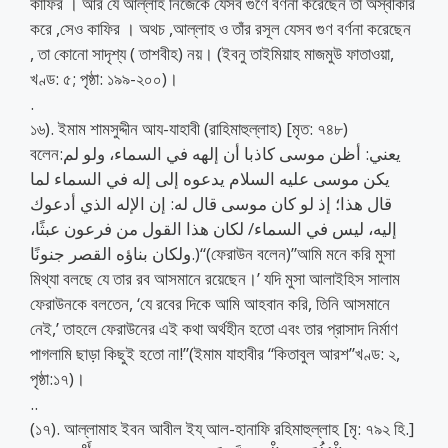
কাফির । আর যে আল্লাহ নিজেকে যেসব গুণে বর্ণনা করেছেন তা অস্বীকার
করে ,সেও কাফির । অথচ ,আল্লাহ ও তাঁর রসূল যেসব গুণ বর্ণনা করেছেন
, তা কোনো সাদৃশ্য ( তাশবীহ) নয়। (ইবনু তাইমিয়াহ মাজমুউ ফাতাওয়া,
খণ্ড: ৫; পৃষ্ঠা: ১৯৯-২০০)।
.
১৬). ইমাম শামসুদ্দীন আয-যাহাবী (রাহিমাহুল্লাহ) [মৃত: ৭৪৮)
বলেন:يعني: أظن موسى كاذبا أن إلهه في السماء، ولو لم
يكن موسى عليه السلام يدعوه إلى إله في السماء لما
قال هذا؛ إذ لو كان موسى قال له: إن الإله الذي أدعوك
إليه، ليس في السماء/ لكان هذا القول من فرعون عبثًا،
ولكان بناؤه القصر جنونًا.)“(ফেরাউন বলেন)”আমি মনে করি মুসা
মিথ্যা বলছে যে তার রব আসমানে রয়েছেন।’ যদি মুসা আলাইহিস সালাম
ফেরাউনকে বলতেন, ‘যে রবের দিকে আমি আহবান করি, তিনি আসমানে
নেই,’ তাহলে ফেরাউনের এই কথা অর্থহীন হতো এবং তার প্রাসাদ নির্মাণ
পাগলামি ছাড়া কিছুই হতো না!”(ইমাম যাহাবীর “কিতাবুল আরশ”খণ্ড: ২,
পৃষ্ঠা:১৭)।
..
(১৭). আল্লামাহ ইবন আবীল ইয্ আল-হানাফি রহিমাহুল্লাহ [মৃ: ৭৯২ হি.]