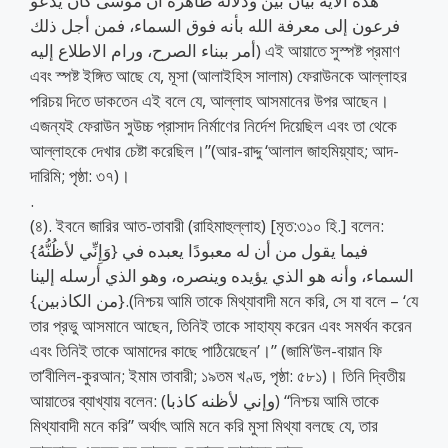
هذه الآية بيان بَيِّن ودلالة ظاهرة أن موسى كان يدعو
فرعون إلى معرفة الله بأنه فوق السماء، فمن أجل ذلك
أمر ببناء الصرح، ورام الاطلاع إليه) এই আয়াতে সুস্পষ্ট প্রমাণ
এবং স্পষ্ট ইঙ্গিত আছে যে, মূসা (আলাইহিস সালাম) ফেরাউনকে আল্লাহর
পরিচয় দিতে ডাকতেন এই বলে যে, আল্লাহ আসমানের উপর আছেন।
এজন্যই ফেরাউন সুউচ্চ প্রাসাদ নির্মাণের নির্দেশ দিয়েছিল এবং তা থেকে
আল্লাহকে দেখার চেষ্টা করেছিল।”(আর-রাদ্দু ‘আলাল জাহমিয়্যাহ; আদ-
দারিমি; পৃষ্ঠা: ৩৭)।
.
(৪). ইবনে জারির আত-তাবারী (রাহিমাহুল্লাহ) [মৃত:৩১০ হি.] বলেন:
{وَإِنِّي لأظُنُّهُ} فيما يقول من أن له معبودًا يعبده في
السماء، وأنه هو الذي يؤيده وينصره، وهو الذي أرسله إلينا
{من الكاذبين}.(নিশ্চয় আমি তাকে মিথ্যাবাদী মনে করি, সে যা বলে – ‘যে
তার প্রভু আসমানে আছেন, তিনিই তাকে সাহায্য করেন এবং সমর্থন করেন
এবং তিনিই তাকে আমাদের কাছে পাঠিয়েছেন’।” (জামি’উল-বায়ান ফি
তা’বীলিল-কুরআন; ইমাম তাবারী; ১৯তম খণ্ড, পৃষ্ঠা: ৫৮১)। তিনি দ্বিতীয়
আয়াতের ব্যাখ্যায় বলেন: (وإني لأظنه كاذبا) “নিশ্চয় আমি তাকে
মিথ্যাবাদী মনে করি” অর্থাৎ আমি মনে করি মুসা মিথ্যা বলছে যে, তার