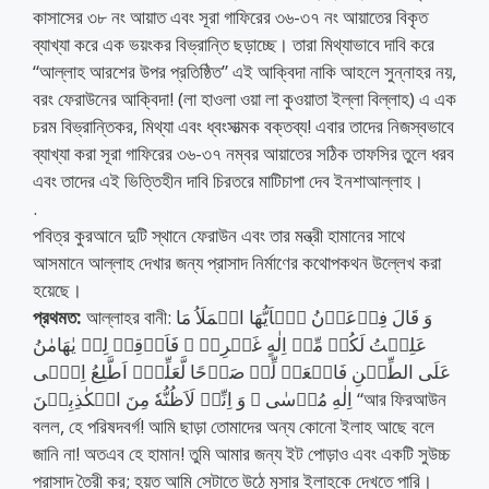
কাসাসের ৩৮ নং আয়াত এবং সূরা গাফিরের ৩৬-৩৭ নং আয়াতের বিকৃত
ব্যাখ্যা করে এক ভয়ংকর বিভ্রান্তি ছড়াচ্ছে। তারা মিথ্যাভাবে দাবি করে
“আল্লাহ আরশের উপর প্রতিষ্ঠিত” এই আক্বিদা নাকি আহলে সুন্নাহর নয়,
বরং ফেরাউনের আক্বিদা! (লা হাওলা ওয়া লা কুওয়াতা ইল্লা বিল্লাহ) এ এক
চরম বিভ্রান্তিকর, মিথ্যা এবং ধ্বংসাত্মক বক্তব্য! এবার তাদের নিজস্বভাবে
ব্যাখ্যা করা সূরা গাফিরের ৩৬-৩৭ নম্বর আয়াতের সঠিক তাফসির তুলে ধরব
এবং তাদের এই ভিত্তিহীন দাবি চিরতরে মাটিচাপা দেব ইনশাআল্লাহ।
.
পবিত্র কুরআনে দুটি স্থানে ফেরাউন এবং তার মন্ত্রী হামানের সাথে
আসমানে আল্লাহ দেখার জন্য প্রাসাদ নির্মাণের কথোপকথন উল্লেখ করা
হয়েছে।
প্রথমত:
আল্লাহর বানী: وَ قَالَ فِرۡعَوۡنُ یٰۤاَیُّهَا الۡمَلَاُ مَا
عَلِمۡتُ لَكُمۡ مِّنۡ اِلٰهٍ غَیۡرِیۡ ۚ فَاَوۡقِدۡ لِیۡ یٰهَامٰنُ
عَلَی الطِّیۡنِ فَاجۡعَلۡ لِّیۡ صَرۡحًا لَّعَلِّیۡۤ اَطَّلِعُ اِلٰۤی
اِلٰهِ مُوۡسٰی ۙ وَ اِنِّیۡ لَاَظُنُّهٗ مِنَ الۡكٰذِبِیۡنَ “আর ফিরআউন
বলল, হে পরিষদবর্গ! আমি ছাড়া তোমাদের অন্য কোনো ইলাহ আছে বলে
জানি না! অতএব হে হামান! তুমি আমার জন্য ইট পোড়াও এবং একটি সুউচ্চ
প্রাসাদ তৈরী কর; হয়ত আমি সেটাতে উঠে মূসার ইলাহকে দেখতে পারি।