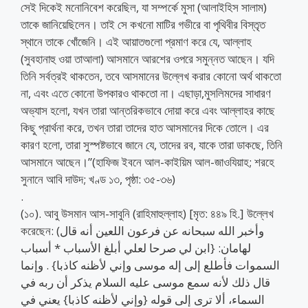
সেই দিকেই মনোনিবেশ করেছিল, যা সম্পর্কে মুসা (আলাইহিস সালাম)
তাকে জানিয়েছিলেন। তাই সে কখনো মাটির গভীরে বা পৃথিবীর বিস্তৃত
স্থানে তাকে খোঁজেনি। এই আয়াতগুলো প্রমাণ করে যে, আল্লাহ
(সুবহানাহু ওয়া তাআলা) আসমানে আরশের ওপরে সমুন্নত আছেন। যদি
তিনি সর্বত্রই থাকতেন, তবে আসমানের উল্লেখ করার কোনো অর্থ থাকতো
না, এবং এতে কোনো উপকারও থাকতো না। এছাড়া,মুসলিমদের সাধারণ
অভ্যাস হলো, যখন তারা আন্তরিকভাবে দোয়া করে এবং আল্লাহর কাছে
কিছু প্রার্থনা করে, তখন তারা তাদের হাত আসমানের দিকে তোলে। এর
কারণ হলো, তারা সুস্পষ্টভাবে জানে যে, তাদের রব, যাকে তারা ডাকছে, তিনি
আসমানে আছেন।”(হাফিজ ইবনে আল-কাইয়িম আল-জাওযিয়াহ; শরহে
সুনানে আবি দাউদ; খণ্ড ১৩, পৃষ্ঠা: ৩৫-৩৬)
.
(১০). আবু উসমান আস-সাবুনি (রাহিমাহুল্লাহ) [মৃত: ৪৪৯ হি.] উল্লেখ
করেছেন: (وأخبر الله سبحانه عن فرعون اللعين أنه قال
لهامان: {ابن لي صرحا لعلي أبلغ الأسباب * أسباب
السموات فأطلع إلى إله موسى وإني لأظنه كاذبا} . وإنما
قال ذلك لأنه سمع موسى عليه السلام يذكر أن ربه في
السماء، ألا ترى إلى قوله {وإني لأظنه كاذبا} يعني في