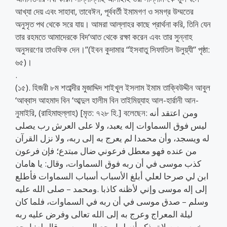
আখ্যা দেয় এবং সাহাবা, তাবেঈন, পূর্ববর্তী ইমামগণ ও সমগ্র উম্মতের
অনুসৃত পথ থেকে সরে যায়। আমরা আল্লাহর কাছে প্রার্থনা করি, তিনি যেন
তার রহমতে আমাদেরকে বিদ‘আত থেকে রক্ষা করেন এবং তার সুন্নাহ
অনুসরণের তাওফিক দেন।”(ইবন কুদামার “ইসবাতু সিফাতিল উলুয়্যী” পৃষ্ঠা:
৬৫)।
.
(১৫). হিজরী ৮ম শতাব্দীর মুজাদ্দিদ শাইখুল ইসলাম ইমাম তাক্বিউদ্দীন আবুল
‘আব্বাস আহমাদ বিন ‘আব্দুল হালীম বিন তাইমিয়্যাহ আল-হার্রানী আন-
নুমাইরি, (রাহিমাহুল্লাহ) [মৃত: ৭২৮ হি.] বলেছেন: ومن اعتقد أنه
ليس فوق السماوات إله يعبد، ولا على العرش رب يصلى
له ويسجد، وأن محمدا لم يعرج به إلى ربه، ولا نزل القرآن
من عنده فهو معطل فرعوني ضال مبتدع؛ فإن فرعون
كذب موسى في أن ربه فوق السماوات، وقال: يا هامان
ابن لي صرحا لعلي أبلغ الأسباب أسباب السماوات فأطلع
إلى إله موسى وإني لأظنه كاذبا .ومحمد – صلى الله عليه
وسلم – صدق موسى في أن ربه في السماوات، فلما كان
ليلة المعراج وعرج به إلى الله تعالى وفرض عليه ربه
خمسين صلاة، ذكر أنه لما رجع إلى موسى قال له: ارجع