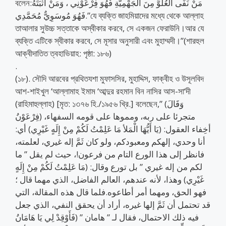
বলেন:مَنْ نَفَى الْعُلُوَّ مِنَ الْجَهْمِيَّةِ فَهُوَ فِرْعَوْنِي ، وَمَنْ أَثْبَتَهُ
فَهُوَ مُوسَوِيٌّ مُحَمَّدِي.”যে ব্যক্তি জাহমিয়াদের মধ্যে থেকে আল্লাহ
তাআলার সুউচ্চ সত্তাকে অস্বীকার করবে, সে একজন ফেরাউনি।আর যে
ব্যক্তি এটিকে স্বীকার করবে, সে মূসার অনুসারী এবং মুহাম্মদী।”(শারহুল
আক্বীদাতিত ত্বহাভিয়াহ: পৃষ্ঠা: ১৮৬)
.
(১৮). সৌদি আরবের প্রথিতযশা মুফাসসির, মুহাদ্দিস, ফাক্বীহ ও উসূলবিদ
আশ-শাইখুল ‘আল্লামাহ ইমাম ‘আব্দুর রহমান বিন নাসির আস-সা‘দী
(রাহিমাহুল্লাহ) [মৃত: ১৩৭৬ হি./১৯৫৬ খ্রি.] বলেছেন,” (وَقَالَ
فِرْعَوْنُ) متجرئا على ربه، ومموها على قومه السفهاء،
أخِفاء العقول: (يَا أَيُّهَا الْمَلأ مَا عَلِمْتُ لَكُمْ مِنْ إِلَهٍ غَيْرِي) أي:
أنا وحدي، إلهكم ومعبودكم، ولو كان ثَمَّ إله غيري، لعلمته،
فانظر إلى هذا الورع التام من فرعون!، حيث لم يقل ” ما
لكم من إله غيري ” بل تورع وقال: (مَا عَلِمْتُ لَكُمْ مِنْ إِلَهٍ
غَيْرِي) وهذا، لأنه عندهم، العالم الفاضل، الذي مهما قال ؛
فهو الحق، ومهما أمر أطاعوه.فلما قال هذه المقالة، التي
قد تحتمل أن ثَمَّ إلها غيره، أراد أن يحقق النفي، الذي جعل
فيه ذلك الاحتمال، فقال لـ ” هامان ” (فَأَوْقِدْ لِي يَا هَامَانُ