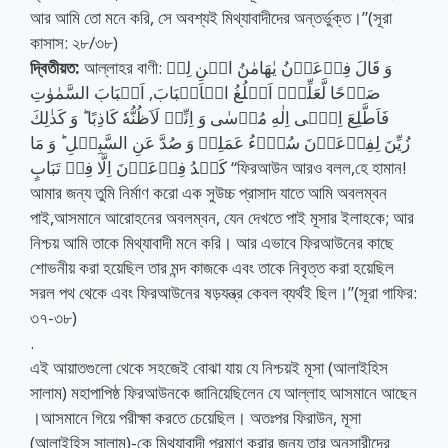
আর আমি তো মনে করি, সে অবশ্যই মিথ্যাবাদীদের অন্তর্ভুক্ত।”(সূরা
কাসাস: ২৮/৩৮)
দ্বিতীয়ত:
আল্লাহর বাণী: وَ قَالَ فِرۡعَوۡنُ یٰهَامٰنُ ابۡنِ لِیۡ
صَرۡحًا لَّعَلِّیۡۤ اَبۡلُغُ الۡاَسۡبَابَ, اَسۡبَابَ السَّمٰوٰتِ
فَاَطَّلِعَ اِلٰۤی اِلٰهِ مُوۡسٰی وَ اِنِّیۡ لَاَظُنُّهٗ كَاذِبًا ؕ وَ كَذٰلِكَ
زُیِّنَ لِفِرۡعَوۡنَ سُوۡٓءُ عَمَلِهٖ وَ صُدَّ عَنِ السَّبِیۡلِ ؕ وَ مَا
كَیۡدُ فِرۡعَوۡنَ اِلَّا فِیۡ تَبَابٍ “ফিরআউন আরও বলল,হে হামান!
আমার জন্য তুমি নির্মাণ করো এক সুউচ্চ প্রাসাদ যাতে আমি অবলম্বন
পাই,আসমানে আরোহনের অবলম্বন, যেন দেখতে পাই মূসার ইলাহকে; আর
নিশ্চয় আমি তাকে মিথ্যাবাদী মনে করি। আর এভাবে ফিরআউনের কাছে
শোভনীয় করা হয়েছিল তার মন্দ কাজকে এবং তাকে নিবৃত্ত করা হয়েছিল
সরল পথ থেকে এবং ফিরআউনের ষড়যন্ত্র কেবল ব্যর্থই ছিল।”(সূরা গাফির:
৩৭-৩৮)
.
এই আয়াতগুলো থেকে সহজেই বোঝা যায় যে নিশ্চয়ই মূসা (আলাইহিস
সালাম) মহাপাপিষ্ঠ ফিরআউনকে জানিয়েছিলেন যে আল্লাহ আসমানে আছেন
।আসমানে গিয়ে পরীক্ষা করতে চেয়েছিল। অতঃপর ফিরাউন, মূসা
(আলাইহিস সালাম)-কে মিথ্যাবাদী প্রমাণ করার জন্য তার অনুসারীদের