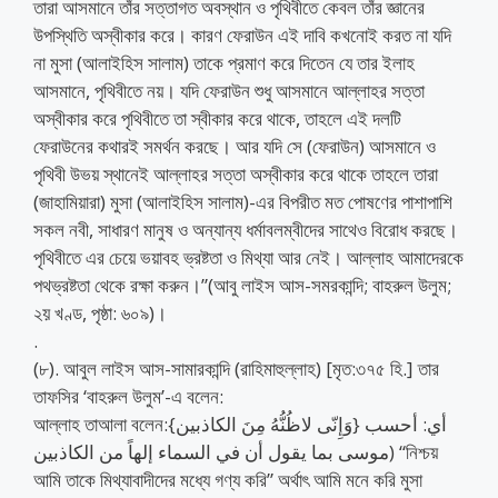
তারা আসমানে তাঁর সত্তাগত অবস্থান ও পৃথিবীতে কেবল তাঁর জ্ঞানের
উপস্থিতি অস্বীকার করে। কারণ ফেরাউন এই দাবি কখনোই করত না যদি
না মুসা (আলাইহিস সালাম) তাকে প্রমাণ করে দিতেন যে তার ইলাহ
আসমানে, পৃথিবীতে নয়। যদি ফেরাউন শুধু আসমানে আল্লাহর সত্তা
অস্বীকার করে পৃথিবীতে তা স্বীকার করে থাকে, তাহলে এই দলটি
ফেরাউনের কথারই সমর্থন করছে। আর যদি সে (ফেরাউন) আসমানে ও
পৃথিবী উভয় স্থানেই আল্লাহর সত্তা অস্বীকার করে থাকে তাহলে তারা
(জাহামিয়ারা) মুসা (আলাইহিস সালাম)-এর বিপরীত মত পোষণের পাশাপাশি
সকল নবী, সাধারণ মানুষ ও অন্যান্য ধর্মাবলম্বীদের সাথেও বিরোধ করছে।
পৃথিবীতে এর চেয়ে ভয়াবহ ভ্রষ্টতা ও মিথ্যা আর নেই। আল্লাহ আমাদেরকে
পথভ্রষ্টতা থেকে রক্ষা করুন।”(আবু লাইস আস-সমরকান্দি; বাহরুল উলুম;
২য় খণ্ড, পৃষ্ঠা: ৬০৯)।
.
(৮). আবুল লাইস আস-সামারকান্দি (রাহিমাহুল্লাহ) [মৃত:৩৭৫ হি.] তার
তাফসির ‘বাহরুল উলুম’-এ বলেন:
আল্লাহ তাআলা বলেন:{وَإِنّى لاظُنُّهُ مِنَ الكاذبين} أي: أحسب
موسى بما يقول أن في السماء إلهاً من الكاذبين) “নিশ্চয়
আমি তাকে মিথ্যাবাদীদের মধ্যে গণ্য করি” অর্থাৎ আমি মনে করি মুসা