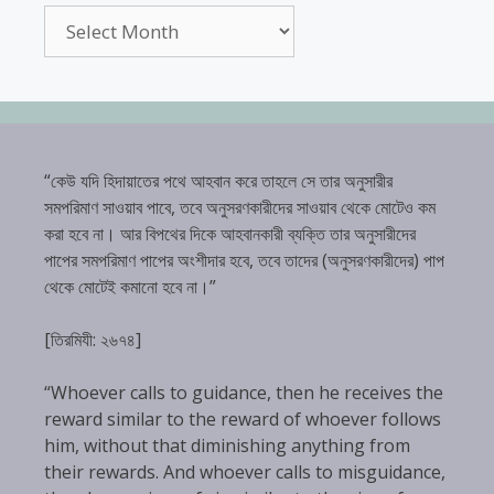
Archives
“কেউ যদি হিদায়াতের পথে আহবান করে তাহলে সে তার অনুসারীর
সমপরিমাণ সাওয়াব পাবে, তবে অনুসরণকারীদের সাওয়াব থেকে মোটেও কম
করা হবে না। আর বিপথের দিকে আহবানকারী ব্যক্তি তার অনুসারীদের
পাপের সমপরিমাণ পাপের অংশীদার হবে, তবে তাদের (অনুসরণকারীদের) পাপ
থেকে মোটেই কমানো হবে না।”
[তিরমিযী: ২৬৭৪]
“Whoever calls to guidance, then he receives the
reward similar to the reward of whoever follows
him, without that diminishing anything from
their rewards. And whoever calls to misguidance,