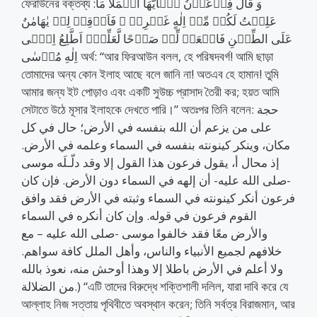
ফেরাউনের বক্তব্য :وَ قَالَ فِرۡعَوۡنُ یٰۤاَیُّهَا الۡمَلَاُ مَا
عَلِمۡتُ لَکُمۡ مِّنۡ اِلٰهٍ غَیۡرِیۡ ۚ فَاَوۡقِدۡ لِیۡ یٰهَامٰنُ
عَلَی الطِّیۡنِ فَاجۡعَلۡ لِّیۡ صَرۡحًا لَّعَلِّیۡۤ اَطَّلِعُ اِلٰۤی
اِلٰهِ مُوۡسٰی অর্থ: “আর ফিরআউন বলল, হে পরিষদবর্গ! আমি ছাড়া
তোমাদের অন্য কোন ইলাহ আছে বলে জানি না! অতএব হে হামান! তুমি
আমার জন্য ইট পোড়াও এবং একটি সুউচ্চ প্রাসাদ তৈরী কর; হয়ত আমি
সেটাতে উঠে মূসার ইলাহকে দেখতে পারি।” অতঃপর তিনি বলেন: حجة
على من يزعم أن الله بنفسه في الأرض؛ حال في كل
مكان، وينكر كينونته بنفسه في السماء وعلمه في الأرض.
إذ محال أ، يقول فرعون هذا القول إلا وقد دلّـلَه موسى
-صلى الله عليه- أن إلهه في السماء دون الأرض. فإن كان
فرعون أنكر كينونته في السماء وثبته في الأرض فقد وافق
القوم فرعون في قوله. وإن كان أنكره في السماء
والأرض معًا فقد خالفوا موسى -صلى الله عليه – مع
خلافهم لجميع الأنبياء والناس، وأهل الملل كافة سواهم.
ولا أعلم في الأرض باطلا إلا وهذا أوحش منه، نعوذ بالله
من الضلالة.) “এটি তাদের বিরুদ্ধে শক্তিশালী দলিল, যারা দাবি করে যে
আল্লাহ নিজ সত্তায় পৃথিবীতে অবস্থান করেন; তিনি সর্বত্র বিরাজমান, আর