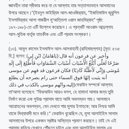
জ্ঞানহীন তারা স্বীকার করে না যে আল্লাহ তার সত্তাগতভাবে আসমানের
উপরে আছেন।”(ইবনুল কাইয়্যিম আল-জাওজিয়্যাহ, “ইজতিমাউল জুয়ুশিল
ইসলামিয়্যাহ আলা গাজয়ীল মু‘আত্তিলা ওয়াল জাহমিয়্যাহ” পৃষ্ঠা:
১৯৭-১৯৮)-তে এটি উল্লেখ করেছেন। এ গ্রন্থটি আওয়াদ আব্দুল্লাহ
আল-মুতিক কর্তৃক তাহকীক এবং এটি প্রথম সংস্করণ।
.
(১৩). আবুল কাসেম ইসমাঈল আল-আসবাহানী (রাহিমাহুল্লাহ) [মৃত: ৫৩৫
হি.] বলেন: (وأخبر عن فرعون أنه قال:{يَاهَامَانُ ابْنِ لِي
صَرْحًا لَعَلِّي أَبْلُغُ الْأَسْبَابَ أَسْبَابَ السَّمَاوَاتِ فَأَطَّلِعَ إِلَى إِلَهِ
مُوسَى وَإِنِّي لَأَظُنُّهُ كَاذِبًا} فكان فرعون قد فهِم عن موسى
أنه يثبت إلهًا فوق السماء حتى رام بصرحه أن يطلع
إليه،واتّهم موسى بالكذب في ذلك)ফেরাউন সম্পর্কে আল্লাহ
তা’আলা বলেছেন: “ফিরআউন আরও বলল, হে হামান! আমার জন্য তুমি
নির্মাণ করো এক সুউচ্চ প্রাসাদ যাতে আমি অবলম্বন পায়। আসমানে
আরোহনের অবলম্বন, যেন দেখতে পায় মুসার ইলাহকে; আর নিশ্চয় আমি
তাকে মিথ্যাবাদী মনে করি।” ফেরাউন বুঝেছিল যে, মুসা আলাইহিস সালাম
আসমানের উপরে একজন স্রষ্টার অস্তিত্ব প্রমাণ করছেন। তাই সে এই
প্রাসাদ বানিয়ে সেখানে পৌঁছতে চাইল এবং মুসা আলাইহিস সালাম এর