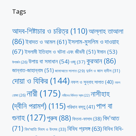
Tags
আদব-শিষ্টাচার ও চরিত্র
(110)
আল্লাহ তাআলা
(86)
ইসলাম-মুসলিম ও দাওয়াহ
ইবাদত ও আমল
(61)
(67)
ঈমান
(53)
ইসলামী ইতিহাস ও ঘটনা এবং জীবনী
(51)
কুরআন
(86)
উপায় বা সমাধান
(54)
ওজু
(37)
উপার্জন
(26)
জান্নাত-জাহান্নাম
(51)
দুর্বল ও জাল হাদীস
(31)
জামাআতে সালাত
(29)
দোয়া ও যিকির
(144)
নফল ও সুন্নাহ সালাত
(40)
নফল
নারী
(175)
নাসীহাহ
রোজা
(26)
নারীদের বিভিন্ন স্রাব
(22)
পাপ বা
(দ্বীনি পরামর্শ)
(115)
পরিধান বস্তু
(41)
গুনাহ
(127)
পুরুষ
(88)
বিদ’আত
ফিতনা-ফাসাদ
(38)
(71)
বিবিধ প্রসঙ্গ
(63)
বিবিধ বিধি-
বিদ’আতি দিবস ও উৎসব
(33)