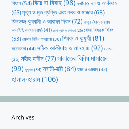
বিয়ে বা বিবাহ
(98)
ভ্রান্ত দল ও আকীদাহ
বিধান
(54)
মৃত্যু ও মৃত ব্যক্তি এবং কবর ও মাজার
(68)
(63)
যিলহজ্জ-কুরবানী ও আরাফা দিবস
(72)
রাসূল {সাল্লাল্লাহু
রোজা বিষয়ক বিবিধ
আলাইহি ওয়াসাল্লাম}
(41)
রোগ ব্যাধি ও চিকিৎসা
(26)
শিরক ও কুফুরী
(81)
(53)
রোজার বিবিধ মাসয়ালা
(36)
সঠিক আকীদাহ ও মানহাজ
(92)
সচেতনতা
(44)
সন্তান
সালাতের বিবিধ মাসায়েল
সহীহ হাদীস
(77)
(35)
(99)
স্বামী-স্ত্রী
(84)
হজ্জ ও ওমরাহ্‌
(43)
সুন্নাহ
(34)
হালাল-হারাম
(106)
Archives