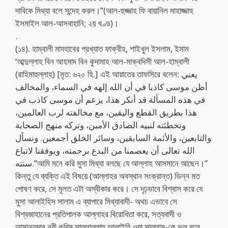
দাবিকে মিথ্যা বলে সন্দেহ করল।”(আল-হুজ্জাহ ফি বায়ানিল মাহাজ্জাহ
ইসমাইল আল-আসবাহানি; ২য় খণ্ড)।
.
(১৪). হাম্বালী মাযহাবের প্রখ্যাত ফাক্বীহ, শাইখুল ইসলাম, ইমাম
‘আব্দুল্লাহ বিন আহমাদ বিন কুদামাহ আল-মাক্বদিসী আল-হাম্বালী
(রাহিমাহুল্লাহ) [মৃত: ৬২০ হি.] এই আয়াতের তাফসিরে বলেন: يعني
أظن موسى كاذبا في أن الله إلهه في السماء، والمخالف
في هذه المسألة قد أنكر هذا، يزعم أن موسى كاذب في
هذا بطريق القطع واليقين، مع مخالفته لرب العالمين،
وتخطئته لنبيه الصادق الأمين، وتركه منهج الصحابة
والتابعين، والأئمة السابقين، وسائر الخلق أجمعين. ونسأل
الله تعالى أن يعصمنا من البدع برحمته، ويوفقنا لاتباع
سنته.”আমি মনে করি মুসা মিথ্যা বলছে যে আল্লাহ আসমানে আছেন।”
কিন্তু যে ব্যক্তি এই বিষয়ে (আল্লাহর অবস্থান সংক্রান্ত) ভিন্ন মত
পোষণ করে, সে মূলত এটা অস্বীকার করে। সে দৃঢ়ভাবে বিশ্বাস করে যে
মুসা আলাইহিস সালাম এ ব্যাপারে মিথ্যাবাদী- অথচ এভাবে সে
বিশ্বজাহানের প্রতিপালক আল্লাহর বিরোধিতা করে, সত্যবাদী ও
আমানতদার নবী করিম সাল্লাল্লাহু আলাইহি ওয়া সাল্লাম-কে ভুল বলে