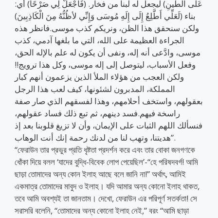
عَلَى الطِّينِ) ليجعل له لبنا من فخار. (فَاجْعَلْ لِي صَرْحًا) أي:
بناء (لَعَلِّي أَطَّلِعُ إِلَى إِلَهِ مُوسَى وَإِنِّي لأظُنُّهُ مِنَ الْكَاذِبِينَ)
ولكن سنحقق هذا الظن، ونريكم كذب موسى.فانظر هذه
الجراءة العظيمة على الله، التي ما بلغها آدمي، كذب
موسى، وادَّعى أنه إله، ونفى أن يكون له علم بالإله الحق،
وفعل الأسباب، ليتوصل إلى إله موسى، وكل هذا ترويج!!
ولكن العجب من هؤلاء الملأ الذين يزعمون أنهم كبار
المملكة، المدبرون لشئونها، كيف لعب هذا الرجل
بعقولهم، واستخف أحلامهم، وهذا لفسقهم الذي صار صفة
راسخة فيهم.فسد دينهم، ثم تبع ذلك فساد عقولهم،
فنسألك اللهم الثبات على الإيمان، وأن لا تزيغ قلوبنا بعد إذ
هديتنا، وتهب لنا من لدنك رحمة إنك أنت الوهاب”.
“ফেরাউন তার প্রভুর প্রতি ধৃষ্টতা প্রদর্শন করে এবং তার বোকা জনগণকে
ধোঁকা দিয়ে বলল ‘যাদের বুদ্ধি-বিবেক লোপ পেয়েছিল’-“হে পরিষদবর্গ! আমি
ছাড়া তোমাদের অন্য কোন ইলাহ আছে বলে জানি না!” অর্থাৎ, আমিই
একমাত্র তোমাদের মাবুদ ও ইলাহ। যদি আমার অন্য কোনো ইলাহ থাকত,
তবে আমি অবশ্যই তা জানতাম। দেখো, ফেরাউন এর পরিপূর্ণ সতর্কতা! সে
সরাসরি বলেনি, “তোমাদের অন্য কোনো ইলাহ নেই,” বরং “আমি ছাড়া