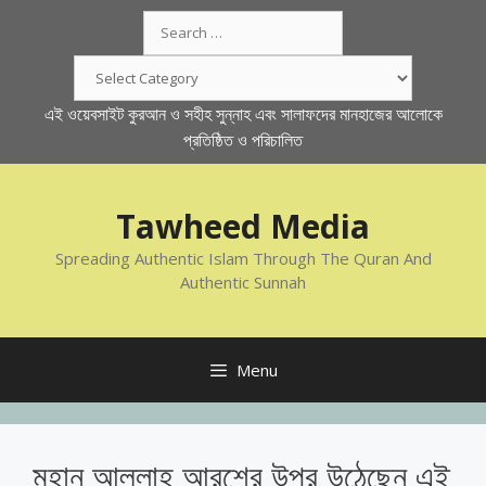
Skip
Search
to
for:
content
Categories
এই ওয়েবসাইট কুরআন ও সহীহ সুন্নাহ এবং সালাফদের মানহাজের আলোকে
প্রতিষ্ঠিত ও পরিচালিত
Tawheed Media
Spreading Authentic Islam Through The Quran And
Authentic Sunnah
Menu
মহান আল্লাহ আরশের উপর উঠেছেন এই