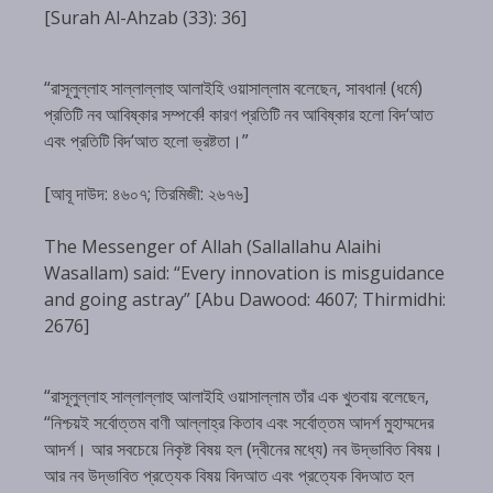
[Surah Al-Ahzab (33): 36]
“রাসূলুল্লাহ সাল্লাল্লাহু আলাইহি ওয়াসাল্লাম বলেছেন, সাবধান! (ধর্মে)
প্রতিটি নব আবিষ্কার সম্পর্কে! কারণ প্রতিটি নব আবিষ্কার হলো বিদ‘আত
এবং প্রতিটি বিদ‘আত হলো ভ্রষ্টতা।”
[আবূ দাউদ: ৪৬০৭; তিরমিজী: ২৬৭৬]
The Messenger of Allah (Sallallahu Alaihi
Wasallam) said: “Every innovation is misguidance
and going astray” [Abu Dawood: 4607; Thirmidhi:
2676]
“রাসূলুল্লাহ সাল্লাল্লাহু আলাইহি ওয়াসাল্লাম তাঁর এক খুতবায় বলেছেন,
“নিশ্চয়ই সর্বোত্তম বাণী আল্লাহ্‌র কিতাব এবং সর্বোত্তম আদর্শ মুহাম্মদের
আদর্শ। আর সবচেয়ে নিকৃষ্ট বিষয় হল (দ্বীনের মধ্যে) নব উদ্ভাবিত বিষয়।
আর নব উদ্ভাবিত প্রত্যেক বিষয় বিদআত এবং প্রত্যেক বিদআত হল