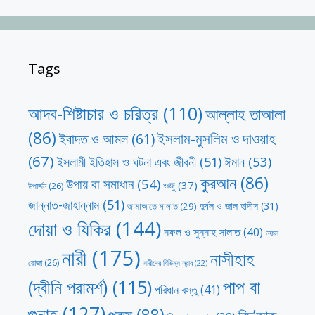
Tags
আদব-শিষ্টাচার ও চরিত্র
(110)
আল্লাহ তাআলা
(86)
ইসলাম-মুসলিম ও দাওয়াহ
ইবাদত ও আমল
(61)
(67)
ঈমান
(53)
ইসলামী ইতিহাস ও ঘটনা এবং জীবনী
(51)
কুরআন
(86)
উপায় বা সমাধান
(54)
ওজু
(37)
উপার্জন
(26)
জান্নাত-জাহান্নাম
(51)
দুর্বল ও জাল হাদীস
(31)
জামাআতে সালাত
(29)
দোয়া ও যিকির
(144)
নফল ও সুন্নাহ সালাত
(40)
নফল
নারী
(175)
নাসীহাহ
রোজা
(26)
নারীদের বিভিন্ন স্রাব
(22)
পাপ বা
(দ্বীনি পরামর্শ)
(115)
পরিধান বস্তু
(41)
গুনাহ
(127)
পুরুষ
(88)