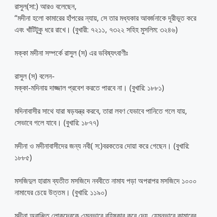
রাসুল(সা:) আরও বলেছেন,
“মদীনা হলো কামারের হাঁপরের ন্যায়, সে তার মধ্যকার আবর্জনাকে দূরীভূত করে
এবং খাঁটিটুকু ধরে রাখে। (বুখারী: ৭২১১, ৭৩২২ সহিহ মুসলিম: ৩২৪৬)
মক্কা মদীনা সম্পর্কে রাসুল (স) এর ভবিষ্যৎবাণীঃ
রাসুল (স) বলেন-
মক্কা-মদিনায় দাজ্জাল প্রবেশ করতে পারবে না। (বুখারি: ১৮৮১)
মদিনাবাসীর সাথে যারা ষড়যন্ত্র করবে, তারা লবণ যেভাবে পানিতে গলে যায়,
সেভাবে গলে যাবে। (বুখারি: ১৮৭৭)
মদীনা ও মদীনাবাসীদের জন্য নবী( স:)বরকতের দোয়া করে গেছেন। (বুখারি:
১৮৮৫)
মসজিদুল হারাম ব্যতীত মসজিদে নববীতে নামায পড়া অপরাপর মসজিদে ১০০০
নামাযের চেয়ে উত্তম। (বুখারি: ১১৯০)
মদীনা অবাঞ্ছিত লোকদেরকে এমনভাবে বহিষ্কার করে দেয়, যেমনভাবে কামারের