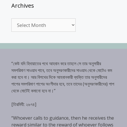
Archives
Archives
“কেউ যদি হিদায়াতের পথে আহবান করে তাহলে সে তার অনুসারীর
সমপরিমাণ সাওয়াব পাবে, তবে অনুসরণকারীদের সাওয়াব থেকে মোটেও কম
করা হবে না। আর বিপথের দিকে আহবানকারী ব্যক্তি তার অনুসারীদের
পাপের সমপরিমাণ পাপের অংশীদার হবে, তবে তাদের (অনুসরণকারীদের) পাপ
থেকে মোটেই কমানো হবে না।”
[তিরমিযী: ২৬৭৪]
“Whoever calls to guidance, then he receives the
reward similar to the reward of whoever follows