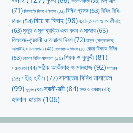
বিদ’আত
ফিতনা-ফাসাদ
(38)
(71)
বিবিধ প্রসঙ্গ
(63)
বিবিধ বিধি-
বিদ’আতি দিবস ও উৎসব
(33)
বিয়ে বা বিবাহ
(98)
ভ্রান্ত দল ও আকীদাহ
বিধান
(54)
মৃত্যু ও মৃত ব্যক্তি এবং কবর ও মাজার
(68)
(63)
যিলহজ্জ-কুরবানী ও আরাফা দিবস
(72)
রাসূল {সাল্লাল্লাহু
রোজা বিষয়ক বিবিধ
আলাইহি ওয়াসাল্লাম}
(41)
রোগ ব্যাধি ও চিকিৎসা
(26)
শিরক ও কুফুরী
(81)
(53)
রোজার বিবিধ মাসয়ালা
(36)
সঠিক আকীদাহ ও মানহাজ
(92)
সচেতনতা
(44)
সন্তান
সালাতের বিবিধ মাসায়েল
সহীহ হাদীস
(77)
(35)
(99)
স্বামী-স্ত্রী
(84)
হজ্জ ও ওমরাহ্‌
(43)
সুন্নাহ
(34)
হালাল-হারাম
(106)