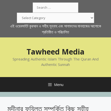
Skip
Search
to
for:
content
Categories
এই ওয়েবসাইট কুরআন ও সহীহ সুন্নাহ এবং সালাফদের মানহাজের আলোকে
প্রতিষ্ঠিত ও পরিচালিত
Tawheed Media
Spreading Authentic Islam Through The Quran And
Authentic Sunnah
Menu
মদীনার ফযিলত সম্পর্কিত কিছু সহীহ