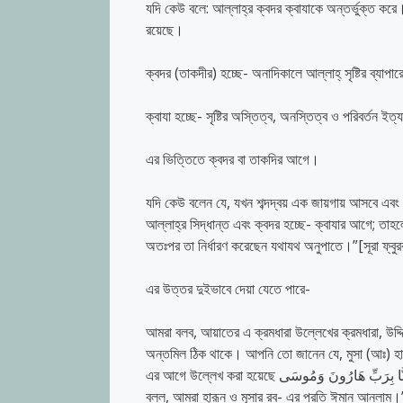
যদি কেউ বলে: আল্লাহ্‌র ক্বদর ক্বাযাকে অন্তর্ভুক্ত ক
রয়েছে।
ক্বদর (তাকদীর) হচ্ছে- অনাদিকালে আল্লাহ্‌ সৃষ্টির ব্যাপা
ক্বাযা হচ্ছে- সৃষ্টির অস্তিত্ব, অনস্তিত্ব ও পরিবর্তন ইত্য
এর ভিত্তিতে ক্বদর বা তাকদির আগে।
যদি কেউ বলেন যে, যখন শব্দদ্বয় এক জায়গায় আসবে এবং আমরা
আল্লাহ্‌র সিদ্ধান্ত এবং ক্বদর হচ্ছে- ক্বাযার আগে; তাহলে 
অতঃপর তা নির্ধারণ করেছেন যথাযথ অনুপাতে।”[সূরা ফ্বুরকা
এর উত্তর দুইভাবে দেয়া যেতে পারে-
আমরা বলব, আয়াতের এ ক্রমধারা উল্লেখের ক্রমধারা, উদ্
অন্তমিল ঠিক থাকে। আপনি তো জানেন যে, মুসা (আঃ) হার
এর আগে উল্লেখ করা হয়েছে فَأُلْقِيَ السَّحَرَةُ سُجَّدًا قَالُوا آمَنَّا بِرَبِّ هَارُونَ وَمُوسَى) (অর্থ- “অতঃপর জাদুকরেরা সিজ্‌দাবনত হল, তারা
বলল, আমরা হারূন ও মূসার রব- এর প্রতি ঈমান আনলাম।