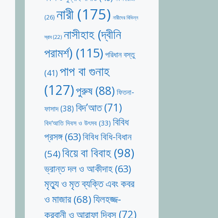
নারী
(175)
(26)
নারীদের বিভিন্ন
নাসীহাহ (দ্বীনি
স্রাব
(22)
পরামর্শ)
(115)
পরিধান বস্তু
পাপ বা গুনাহ
(41)
(127)
পুরুষ
(88)
ফিতনা-
বিদ’আত
(71)
ফাসাদ
(38)
বিবিধ
বিদ’আতি দিবস ও উৎসব
(33)
প্রসঙ্গ
(63)
বিবিধ বিধি-বিধান
বিয়ে বা বিবাহ
(98)
(54)
ভ্রান্ত দল ও আকীদাহ
(63)
মৃত্যু ও মৃত ব্যক্তি এবং কবর
যিলহজ্জ-
ও মাজার
(68)
কুরবানী ও আরাফা দিবস
(72)