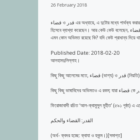
26 February 2018
قضاء ও قدر এর অধ্যায়ে, এ দুটোর মধ্যে পার্থক্য করার ক্ষেত্রে আলেমগণ বলেন: এ বিষয়ে মতভেদ রয়েছে। কোন কোন আলেম, قضاء কে قدر
হিসেবে ব্যাখ্যা করেছেন। আর কেউ কেউ বলেছেন, قضاء ও قدر দুটো আলাদা। আমার প্রশ্ন হচ্ছে, এ দুটো মতের একটি মতকে প্রাধান্য দিয়েছে
Published Date: 2018-02-20
আলহামদুলিল্লাহ।
কিছু কিছু আলেমের
ফিরোজাবাদী রচিত ‘আল-ক্বামুসুল মুহীত’ (৫৯১ পৃষ্ঠা) এ 
القدر: القضاء والحكم
(অর্থ- ক্বদর হচ্ছে: ক্বাযা ও হুকুম।)[সমাপ্ত]