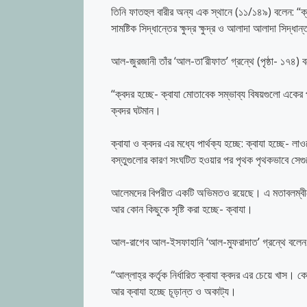
তিনি ফাতহুল বারীর অন্য এক স্থানে (১১/১৪৯) বলেন: “ক্
সামষ্টিক সিদ্ধান্তের ক্ষুদ্র ক্ষুদ্র ও আলাদা আলাদা সিদ্ধ
আল-জুরজানী তাঁর ‘আল-তা’রীফাত’ গ্রন্থে (পৃষ্ঠা- ১৭৪) 
“ক্বদর হচ্ছে- ক্বাযা মোতাবেক সম্ভাব্য বিষয়গুলো এক
ক্বদর ঘটমান।
ক্বাযা ও ক্বদর এর মধ্যে পার্থক্য হচ্ছে: ক্বাযা হচ্ছে- 
বস্তুগুলোর কারণ সংঘটিত হওয়ার পর পৃথক পৃথকভাবে সে
আলেমদের বিপরীত একটি অভিমতও রয়েছে। এ মতাবলম্বীদের দৃষ
আর কোন কিছুকে সৃষ্টি করা হচ্ছে- ক্বাযা।
আল-রাগেব আল-ইসফাহানি ‘আল-মুফরাদাত’ গ্রন্থে বলেন
“আল্লাহ্‌র কর্তৃক নির্ধারিত ক্বাযা ক্বদর এর চেয়ে খাস। ক
আর ক্বাযা হচ্ছে চূড়ান্ত ও অকাট্য।