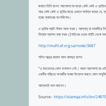
জবাবে তিনি বলেন: আলেমগণের মধ্যে কেউ কেউ এ দুটোকে 
আর কেউ কেউ এ দুটোর মাঝে এভাবে পার্থক্য করেন যে, ক্বদ
হচ্ছে ক্বাদরের অংশবিশেষ।
এ দুটোর প্রতি ঈমান আনা ফরয। আল্লাহ্‌ যা তাকদীরে নির
বিশ্বাস স্থাপন করা ফরয।[শাইখের ওয়েব সাইট থেকে সম
http://mufti.af.org.sa/node/3687
শাইখ আব্দুর রহমান আল-মামদুহ বলেন:
“এ মতভেদের কোন ফলাফল নেই। কারণ আলেমগণের এই মর্মে
একটির পরিচয়ে অপরটির সংজ্ঞা উল্লেখ করতে কোন অসুবিধা
আল্লাহই ভাল জানেন।
Source:-
https://islamqa.info/bn/2487