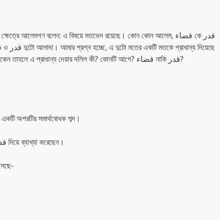
এমন কোন অভিমত রয়েছে কি? যদি কেউ প্রাধান্য দিয়ে থাকেন তাহলে এ প্রাধান্য দেয়ার দলিল কী? কোনটি আগে? قضاء নাকি قدر?
 মতে, قضاء (ভাগ্য) ও قدر (নিয়তি) একটি অপরটির সমার্থবোধক শব্দ।
কিছু কিছু ভাষাবিদের অভিমতও এ রকম; যারা قضاء কে قدر দিয়ে ব্যাখ্যা করেছেন।
এসেছে-