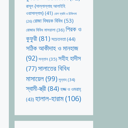
রাসূল {সাল্লাল্লাহু আলাইহি
ওয়াসাল্লাম}
(41)
রোগ ব্যাধি ও চিকিৎসা
রোজা বিষয়ক বিবিধ
(53)
(26)
শিরক ও
রোজার বিবিধ মাসয়ালা
(36)
কুফুরী
(81)
সচেতনতা
(44)
সঠিক আকীদাহ ও মানহাজ
(92)
সহীহ হাদীস
সন্তান
(35)
সালাতের বিবিধ
(77)
মাসায়েল
(99)
সুন্নাহ
(34)
স্বামী-স্ত্রী
(84)
হজ্জ ও ওমরাহ্‌
হালাল-হারাম
(106)
(43)