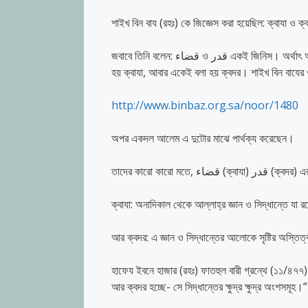
শাইখ বিন বায (রহঃ) কে জিজ্ঞেস করা হয়েছিল: ক্বাযা ও ক্ব
জবাবে তিনি বলেন: قضاء ও قدر একই জিনিস। অর্থাৎ আল্লাহ্‌ পূর্বেই যে সিদ্ধান্ত করে রেখেছেন ও পূর্বেই যা নির্ধারণ করে রেখেছেন; এটাকে বলা
হয় ক্বাযা, আবার একেই বলা হয় ক্বদর। শাইখ বিন বাযের
http://www.binbaz.org.sa/noor/1480
অপর একদল আলেম এ দুটোর মাঝে পার্থক্য করেছেন।
তাদের কারো কারো মতে, قضاء (ক্ব
ক্বাযা: অনাদিকাল থেকে আল্লাহ্‌র জ্ঞান ও সিদ্ধান্তে যা 
আর ক্বদর: এ জ্ঞান ও সিদ্ধান্তের আলোকে সৃষ্টির অস্তিত
হাফেয ইবনে হাজার (রহঃ) ফাতহুল বারী গ্রন্থে (১১/৪৭৭)
আর ক্বদর হচ্ছে- সে সিদ্ধান্তের ক্ষুদ্র ক্ষুদ্র অংশসমূহ।