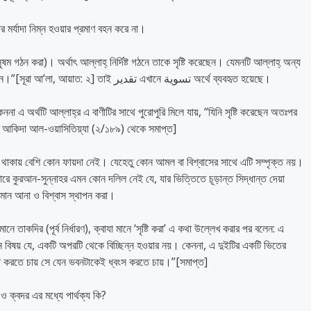
 মর্যাদা নিম্ন হওয়ার প্রমাণ বহন করে না।
আয়াতে বলেছেন: “যিনি সৃষ্টি করেছেন অতঃপর সুষম করেছেন।”[সূরা আ’লা, আয়াত: ২] তাই تقدير এখানে تسوية অর্থে ব্যবহৃত হয়েছে।
ননা এ অর্থটি আল্লাহ্‌র এ বাণীটির সাথে পুরোপুরি মিলে যায়, “যিনি সৃষ্টি করেছেন অতঃপর
 আকিদা আল-ওয়াসিতিয়্যা (২/১৮৯) থেকে সমাপ্ত]
থাকায় বেশি কোন ফায়দা নেই। যেহেতু কোন আমল বা বিশ্বাসের সাথে এটি সম্পৃক্ত নয়।
পারে কুরআন-সুন্নাহর এমন কোন দলিল নেই যে, যার ভিত্তিতে চূড়ান্ত সিদ্ধান্ত দেয়া
 ঈমান আনা ও বিশ্বাস স্থাপন করা।
নে তাকদির (পূর্ব নির্ধারণ), ক্বাযা মানে ‘সৃষ্টি করা’ এ কথা উল্লেখ করার পর বলেন: এ
এমন বিষয় যে, একটি অপরটি থেকে বিচ্ছিন্ন হওয়ার নয়। কেননা, এ দুইটির একটি ভিতের
দা করতে চায় সে যেন ভবনটাকেই ধ্বংস করতে চায়।”[সমাপ্ত]
 ক্বদর এর মধ্যে পার্থক্য কি?