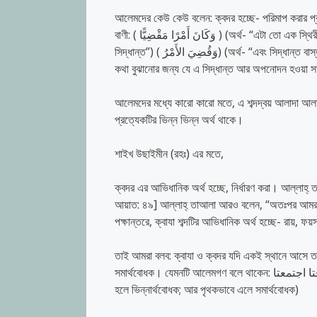
আলেমদের কেউ কেউ বলেন: ক্বদর হচ্ছে- পরিমাপ করার প্রস্
বাণী: ( وَكَانَ أَمْرًا مَقْضِيًّا ) (অর্থ- “এটা তো এক স্থিরীকৃত ব্যাপার”) ( كَانَ عَلَى رَبِّكَ حَتْمًا مَقْضِيًّا ) (অর্থ- “এটা আপনার রবের অনিবার্য
সিদ্ধান্ত”) ( وَقُضِيَ الأَمْرُ) (অর্থ- “এবং সিদ্ধান্ত বাস্তবায়িত হল”)। এ স্থানগুলোতে ক্বাযা শব্দটি চূড়ান্ত সিদ্ধান্ত অর্থে ব্যবহৃত হয়েছে এ
কথা বুঝানোর জন্য যে এ সিদ্ধান্ত আর অপনোদন হওয়া 
আলেমদের মধ্যে কারো কারো মতে, এ শব্দদ্বয় আলাদা আলা
প্রত্যেকটির ভিন্ন ভিন্ন অর্থ থাকে।
শাইখ উছাইমীন (রহঃ) এর মতে,
ক্বদর এর আভিধানিক অর্থ হচ্ছে, নির্ধারণ করা। আল্লাহ্‌ তা
আয়াত: ৪৯] আল্লাহ্‌ তাআলা আরও বলেন, “অতঃপর আমরা প
পক্ষান্তরে, ক্বাযা শব্দটির আভিধানিক অর্থ হচ্ছে- রায়, ফ
তাই আমরা বলব: ক্বাযা ও ক্বদর যদি একই স্থানে আসে ত
সমার্থবোধক। যেমনটি আলেমগণ বলে থাকেন: هما كلمتان: إن اجتمعتا افترقتا، وإن افترقتا اجتمعتا. (অর্থ- এ দুটি এমন শব্দ একত্রিত
হলে ভিন্নার্থবোধক; আর পৃথকভাবে এলে সমার্থবোধক)