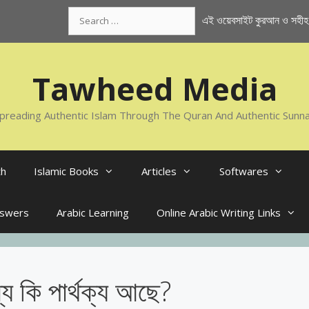
Search
এই ওয়েবসাইট কুরআন ও সহীহ স
for:
Tawheed Media
preading Authentic Islam Through The Quran And Authentic Sunn
th
Islamic Books
Articles
Softwares
nswers
Arabic Learning
Online Arabic Writing Links
যে কি পার্থক্য আছে?