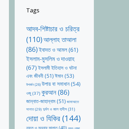
Tags
আদব-শিষ্টাচার ও চরিত্র
(110)
আল্লাহ তাআলা
(86)
ইবাদত ও আমল
(61)
ইসলাম-মুসলিম ও দাওয়াহ
(67)
ইসলামী ইতিহাস ও ঘটনা
ঈমান
(53)
এবং জীবনী
(51)
উপায় বা সমাধান
(54)
উপার্জন
(26)
কুরআন
(86)
ওজু
(37)
জান্নাত-জাহান্নাম
(51)
জামাআতে
দুর্বল ও জাল হাদীস
(31)
সালাত
(29)
দোয়া ও যিকির
(144)
নফল ও সুন্নাহ সালাত
(40)
নফল রোজা