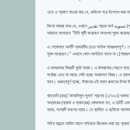
এতে এ প্রমাণ পাওয়া যায় যে, কাউকে পরে উল্লেখ করা তার
কিংবা আমরা বলব যে, এখানে تقدير শব্দের অর্থ تسوية (সুষম গঠন করা)। অর্থাৎ আল্লাহ্‌ নির্দিষ্ট গঠনে তাকে সৃষ্টি করেছেন। যেমনটি আল্লাহ্‌ অন্য
এ শেষোক্ত অর্থটি প্রথমটির চেয়ে অধিক সামঞ্জস্যপূর্ণ। কে
সুষম করেছেন।” এভাবে কোন আপত্তি থাকে না।[শারহুল
এ মাসয়ালার বিষয়টি খুবই সহজ। এ মাসয়ালার পেছনে পড়ে 
সর্বোচ্চ এতে যা আছে সেটা হচ্ছে সংজ্ঞাগত বিষয়। এ ব্যা
যাবে। গুরুত্বপূর্ণ হচ্ছে, ঈমানের এই মহান রুকনের উপর
খাত্তাবি (রহঃ) ‘মাআলিমুল সুনান’ গ্রন্থে (২/৩২৩) ক্বদর মা
অধ্যায়ের (ক্বাযা ও ক্বাদরের) মোদ্দাকথা হল, এ দুইটি 
ন্যায়, অপরটি ভবনের ন্যায়। যে ব্যক্তি এ দুটোকে আলা
শাইখ আব্দুল আযিয আলে শাইখকে জিজ্ঞেস করা হয়: ক্বাযা ও