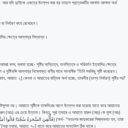
রে। আর যদি দুটোকে একত্রে উল্লেখ করা হয় তাহলে প্রত্যেকটির আলাদা আলাদা অর্থ
রে যা নির্ধারণ করে রেখেছেন।
াদির ক্ষেত্রে আল্লাহ্‌র সিদ্ধান্ত।
 বলব, ক্বাযা হচ্ছে- সৃষ্টির অস্তিত্ব, অনস্তিত্ব ও পরিবর্তন ইত্যাদির ক্ষেত্রে
এ দৃষ্টিভঙ্গি আল্লাহ্‌র নিম্নোক্ত বাণীর সাথে সাংঘর্ষিক “তিনি সবকিছু সৃষ্টি করেছেন।
ন, আয়াত: ২] কেননা এ আয়াতের বাহ্যিক অর্থ হচ্ছে, তাকদীর (ভাগ্য নির্ধারণ) সৃষ্টির পর?
দিষ্টমূলক নয়। আয়াতে সৃষ্টিকে তাকদিরের আগে উল্লেখ করা হয়েছে যাতে করে আয়াতের
ুন (আঃ) এর চেয়ে উত্তম। কিন্তু, সূরা ত্বহার এ আয়াতে হারুন (আঃ) কে মূসা (আঃ)
”[সূরা ত্বাহা, আয়াত: ৭০] যাতে করে আয়াতের অন্তমিল ঠিক থাকে।