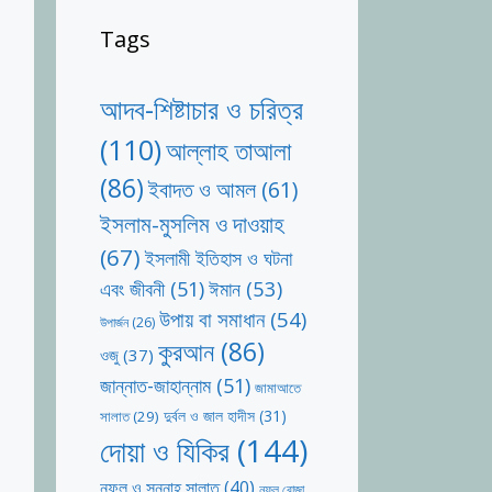
Tags
আদব-শিষ্টাচার ও চরিত্র
(110)
আল্লাহ তাআলা
(86)
ইবাদত ও আমল
(61)
ইসলাম-মুসলিম ও দাওয়াহ
(67)
ইসলামী ইতিহাস ও ঘটনা
ঈমান
(53)
এবং জীবনী
(51)
উপায় বা সমাধান
(54)
উপার্জন
(26)
কুরআন
(86)
ওজু
(37)
জান্নাত-জাহান্নাম
(51)
জামাআতে
দুর্বল ও জাল হাদীস
(31)
সালাত
(29)
দোয়া ও যিকির
(144)
নফল ও সুন্নাহ সালাত
(40)
নফল রোজা