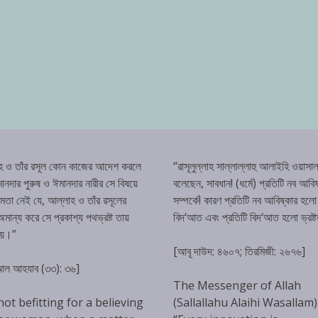
হ ও তাঁর রসূল কোন কাজের আদেশ করলে
“রাসূলুল্লাহ সাল্লাল্লাহু আলাইহি ওয়াসাল
ানদার পুরুষ ও ঈমানদার নারীর সে বিষয়ে
বলেছেন, সাবধান! (ধর্মে) প্রতিটি নব আবিষ
্ষমতা নেই যে, আল্লাহ ও তাঁর রসূলের
সম্পর্কে! কারণ প্রতিটি নব আবিষ্কার হলো
ান্য করে সে প্রকাশ্য পথভ্রষ্ট তায়
বিদ‘আত এবং প্রতিটি বিদ‘আত হলো ভ্রষ্
হয়।”
[আবূ দাউদ: ৪৬০৭; তিরমিজী: ২৬৭৬]
 আল আহযাব (৩৩): ৩৬]
The Messenger of Allah
 not befitting for a believing
(Sallallahu Alaihi Wasallam)