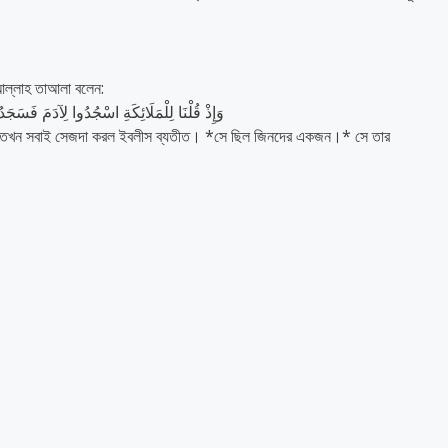
আল্লাহ তাআলা বলেন:
وَإِذْ قُلْنَا لِلْمَلَائِكَةِ اسْجُدُوا لِآدَمَ فَسَجَ
 তখন সবাই সেজদা করল ইবলীস ব্যতীত। *সে ছিল জিনদের একজন।* সে তার
।