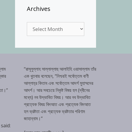
Archives
Archives
্লাম
“রাসূলুল্লাহ সাল্লাল্লাহু আলাইহি ওয়াসাল্লাম তাঁর
্কার
এক খুতবায় বলেছেন, “নিশ্চয়ই সর্বোত্তম বাণী
আল্লাহ্‌র কিতাব এবং সর্বোত্তম আদর্শ মুহাম্মদের
টতা।”
আদর্শ। আর সবচেয়ে নিকৃষ্ট বিষয় হল (দ্বীনের
মধ্যে) নব উদ্ভাবিত বিষয়। আর নব উদ্ভাবিত
প্রত্যেক বিষয় বিদআত এবং প্রত্যেক বিদআত
হল ভ্রষ্টতা এবং প্রত্যেক ভ্রষ্টতার পরিণাম
জাহান্নাম।”
 said: