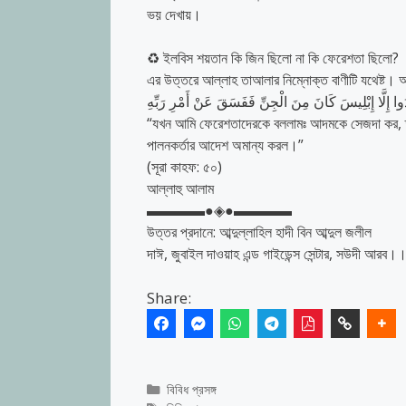
ভয় দেখায়।
♻
ইলবিস শয়তান কি জিন ছিলো না কি ফেরেশতা ছিলো?
এর উত্তরে আল্লাহ তাআলার নিম্নোক্ত বাণীটি যথেষ্ট। 
دُوا إِلَّا إِبْلِيسَ كَانَ مِنَ الْجِنِّ فَفَسَقَ عَنْ أَمْرِ رَبِّهِ
“যখন আমি ফেরেশতাদেরকে বললামঃ আদমকে সেজদা কর,
পালনকর্তার আদেশ অমান্য করল।”
(সূরা কাহফ: ৫০)
আল্লাহু আলাম
▬▬▬▬●◈●▬▬▬▬
উত্তর প্রদানে: আব্দুল্লাহিল হাদী বিন আব্দুল জলীল
দাঈ, জুবাইল দাওয়াহ এন্ড গাইডেন্স সেন্টার, সউদী আরব।
Share:
Categories
বিবিধ প্রসঙ্গ