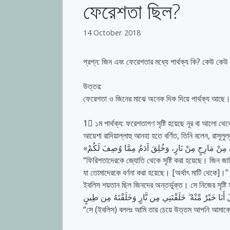
ফেরেশতা ছিল?
14 October 2018
প্রশ্ন: জিন এবং ফেরেশতার মধ্যে পার্থক্য কি? কেউ কে
উত্তর:
ফেরেশতা ও জিনের মাঝে অনেক দিক দিয়ে পার্থক্য আছে। স
1⃣
১ম পার্থক্য: ফরেশতাগণ সৃষ্টি হয়েছে নূর বা আলো থ
আয়েশা রাদিয়াল্লাহু আনহা হতে বর্ণিত, তিনি বলেন, রাসূলু
“ফিরিশতাদেরকে জ্যোতি থেকে সৃষ্টি করা হয়েছে। জিন জাত
যা তোমাদেরকে বর্ণনা করা হয়েছে। [অর্থাৎ মাটি থেকে]।”
ইবলিস শয়তান ছিল জিনদের অন্তর্ভূক্ত। সে নিজের সৃষ্টি স
 أَنَا خَيْرٌ مِّنْهُ ۖ خَلَقْتَنِي مِن نَّارٍ وَخَلَقْتَهُ مِن طِينٍ
“সে (ইবলিস) বললঃ আমি তার চেয়ে উত্তম আপনি আমাকে আগুন