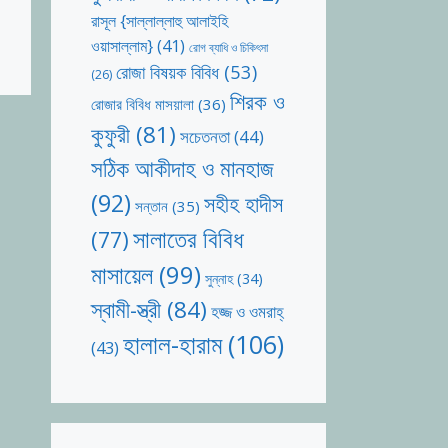
রাসূল {সাল্লাল্লাহু আলাইহি
ওয়াসাল্লাম}
(41)
রোগ ব্যাধি ও চিকিৎসা
রোজা বিষয়ক বিবিধ
(53)
(26)
শিরক ও
রোজার বিবিধ মাসয়ালা
(36)
কুফুরী
(81)
সচেতনতা
(44)
সঠিক আকীদাহ ও মানহাজ
(92)
সহীহ হাদীস
সন্তান
(35)
সালাতের বিবিধ
(77)
মাসায়েল
(99)
সুন্নাহ
(34)
স্বামী-স্ত্রী
(84)
হজ্জ ও ওমরাহ্‌
হালাল-হারাম
(106)
(43)