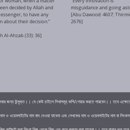
or woman, when a matter
“Every innovation is
een decided by Allah and
misguidance and going ast
essenger, to have any
[Abu Dawood: 4607; Thirmi
n about their decision.”
2676]
h Al-Ahzab (33): 36]
বার জন্য উন্মুক্ত।। যে কেউ চাইলে লিখাসমূহ কপি/শেয়ার করতে পারবেন।। তবে এক্ষেত্রে 
 নাম ও ওয়েবসাইটের নাম বাদ দেওয়া যাবেনা এবং লেখকের নাম ও ওয়েবসাইটের নাম বা লিংকস
কিছু কাটছাট করা কিংবা নিজ থেকে কিছু এড করে প্রচার করা যাবেনা।। তবে বানান ভুল হল