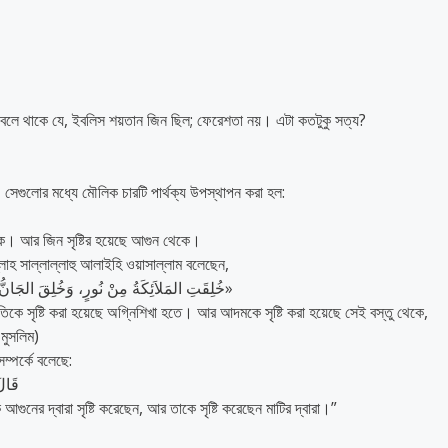
উ বলে থাকে যে, ইবলিস শয়তান জিন ছিল; ফেরেশতা নয়। এটা কতটুকু সত্য?
েগুলোর মধ্যে মৌলিক চারটি পার্থক্য উপস্থাপন করা হল:
েকে। আর জিন সৃষ্টির হয়েছে আগুন থেকে।
ল্লাহ সাল্লাল্লাহু আলাইহি ওয়াসাল্লাম বলেছেন,
«خُلِقَتِ المَلاَئِكَةُ مِنْ نُورٍ، وَخُلِقَ الجَانُّ مِنْ مَارِجٍ مِنْ نَارٍ، وَخُلِقَ آدَمُ مِمَّا وُصِفَ لَكُمْ»
িকে সৃষ্টি করা হয়েছে অগ্নিশিখা হতে। আর আদমকে সৃষ্টি করা হয়েছে সেই বস্তু থেকে,
 মুসলিম)
ম্পর্কে বলেছে:
قَالَ
ের দ্বারা সৃষ্টি করেছেন, আর তাকে সৃষ্টি করেছেন মাটির দ্বারা।”