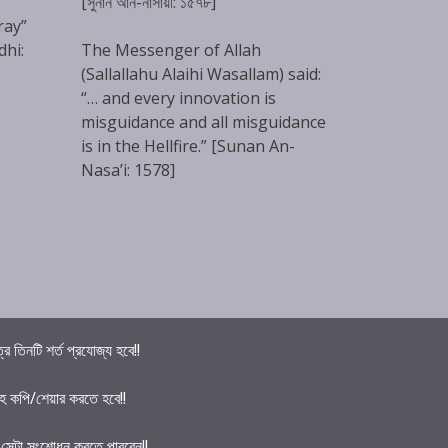
[সুনান আন-নাসায়ী: ১৫৭৮]
ray”
dhi:
The Messenger of Allah
(Sallallahu Alaihi Wasallam) said:
“… and every innovation is
misguidance and all misguidance
is in the Hellfire.” [Sunan An-
Nasa’i: 1578]
তিনটি শর্ত প্রযোজ্য হবে!!
হ কপি/শেয়ার করতে হবে!!
ে সেটা সংশোধন করতে পারবেন!!