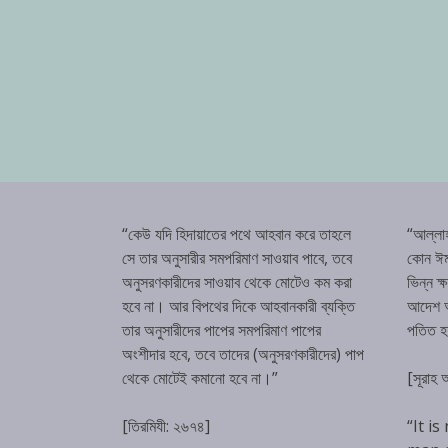
“কেউ যদি হিদায়াতের পথে আহবান করে তাহলে
“আল্লা
সে তার অনুসারীর সমপরিমাণ সাওয়াব পাবে, তবে
কোন ঈম
অনুসরণকারীদের সাওয়াব থেকে মোটেও কম করা
ভিন্ন ক
হবে না। আর বিপথের দিকে আহবানকারী ব্যক্তি
আদেশ অম
তার অনুসারীদের পাপের সমপরিমাণ পাপের
পতিত 
অংশীদার হবে, তবে তাদের (অনুসরণকারীদের) পাপ
থেকে মোটেই কমানো হবে না।”
[সূরাহ
[তিরমিযী: ২৬৭৪]
“It is