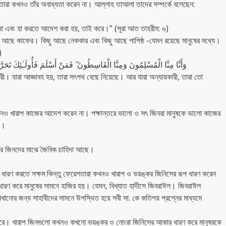
া কখনও তাঁর অবাধ্যতা করেন না। আল্লাহ তাআলা তাদের সম্পর্কে বলেছেন:
না এবং যা করতে আদেশ করা হয়, তাই করে।” (সূরা আত তাহরীম: ৬)
ছু আছে কাফের। কিছু আছে নেককার এবং কিছু আছে পাপিষ্ঠ -যেমন রয়েছে মানুষের মধ্যে।
)
وَأَنَّا مِنَّا الْمُسْلِمُونَ وَمِنَّا الْقَاسِطُونَ ۖ فَمَنْ أَسْلَمَ فَأُولَـٰئِكَ تَحَ
রী। যারা আজ্ঞাবহ হয়, তারা সৎপথ বেছে নিয়েছে। আর যারা অন্যায়কারী, তারা তো
নও খারাপ কাজের আদেশ করেন না। পক্ষান্তরে ভালো ও সৎ জিনরা মানুষকে ভালো কাজের
য়।
তরে জিনদের মাঝে জৈবিক চাহিদা আছে।
ধারণ করতে সক্ষম কিন্তু ফেরেশতারা কখনও খারাপ ও ভয়ঙ্কর জিনিসের রূপ ধারণ করেন
ধারণ করে মানুষের সামনে হাজির হয়। যেমন, বিখ্যাত হাদীসে জিবরাঈল। জিবরাঈল
খানোর জন্য সাহাবীদের সামনে উপস্থিত হয়ে সবী সা. কে কতিপয় প্রশ্নের মাধ্যমে
 করে। খারাপ জিনগুলো কখনও কখনো ভয়ঙ্কর ও নোংরা জিনিসের আকার ধারণ করে মানুষরকে