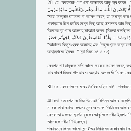
2⃣
২য়: ফেরেশতাগণ কখনো আল্লাহর আনুগত্য করেন। তার
لَّا يَعْصُونَ اللَّـهَ مَا أَمَرَهُمْ وَيَفْعَلُونَ مَا يُؤْمَرُونَ
“তারা আল্লাহ তা’আলা যা আদেশ করেন, তা অমান্য করে 
পক্ষান্তরে জিন জাতির মধ্যে কিছু আছে ঈমানদার আর কি
জিনদের ব্যাপারে আল্লাহ তাআলা বলেন: (জিনরা বলেছিলো
رَّوْا رَشَدًا – وَأَمَّا الْقَاسِطُونَ فَكَانُوا لِجَهَنَّمَ حَطَبًا
“আমাদের কিছুসংখ্যক আজ্ঞাবহ এবং কিছুসংখ্যক অন্যায়কা
জাহান্নামের ইন্ধন।” সূরা জিন: ১৪ ও ১৫)
ফেরশতাগণ মানুষকে সর্বদা ভালো কাজের আদেশ করেন; কখ
আর খারাপ জিনরা পাপাচার ও অন্যায়-অপকর্মের নির্দেশ দে
3⃣
৩য়: ফেরেশতদের মধ্যে জৈবিক চাহিদা নাই। পক্ষান্
4⃣
৪র্থ: ফেরেশতা ও জিন উভয়েই বিভিন্ন আকার-আকৃতি 
না বরং তারা কখনও কখনও সুন্দর ও ভালো জিনিসের আকার 
ফেরেশতা একজন সুদর্শন যুবকের আকৃতিতে দ্বীন ইসলাম শি
তাদেরকে দ্বীন শিখিয়েছেন।
পক্ষান্তরে জিনরা ভালো-মন্দ ঊভয় জিনিসের আকার ধারণ