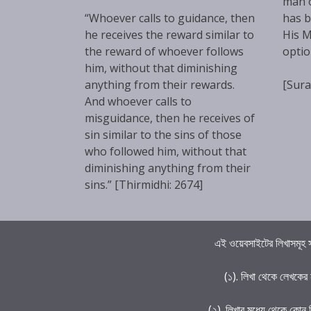
man 
“Whoever calls to guidance, then
has b
he receives the reward similar to
His M
the reward of whoever follows
optio
him, without that diminishing
anything from their rewards.
[Sura
And whoever calls to
misguidance, then he receives of
sin similar to the sins of those
who followed him, without that
diminishing anything from their
sins.” [Thirmidhi: 2674]
এই ওয়েবসাইটের লিখাসমূহ স
(১). লিখা থেকে লেখকের
(২). লিখার মধ্যে থেকে কোন 