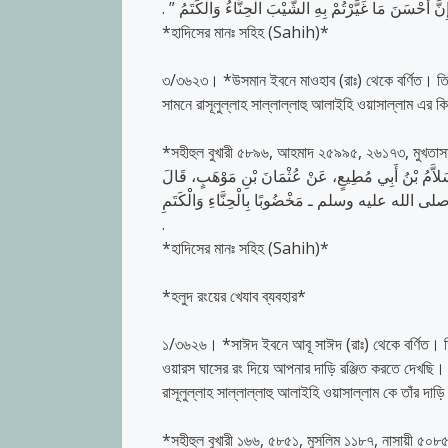
َنَ مَا غَيَّرْتُمْ بِهِ الشَّيْبَ الْحِنَّاءُ وَالْكَتَمُ ‏”‏ ‏.‏
*হাদিসের মানঃ সহিহ (Sahih)*
৩/৩৬২৩। *উসমান ইবনে মাওহাব (রাঃ) থেকে বর্ণিত। তিনি
সামনে রাসূলুল্লাহ সাল্লাল্লাহু আলাইহি ওয়াসাল্লাম এর ক
*সহীহুল বুখারী ৫৮৯৬, আহমাদ ২৫৯৯৫, ২৬১৭৩, মুখতা
نَا سَلاَّمُ بْنُ أَبِي مُطِيعٍ، عَنْ عُثْمَانَ بْنِ مَوْهَبٍ، قَالَ
ِ ـ صلى الله عليه وسلم ـ مَخْضُوبًا بِالْحِنَّاءِ وَالْكَتَمِ
‏.‏
*হাদিসের মানঃ সহিহ (Sahih)*
*হলুদ রংয়ের খেযাব ব্যবহার*
১/৩৬২৬। *সাঈদ ইবনে আবূ সাঈদ (রাঃ) থেকে বর্ণিত। ত
ওয়ারস ঘাসের রং দিয়ে আপনার দাড়ি রঞ্জিত করতে দেখছি। 
রাসূলুল্লাহ সাল্লাল্লাহু আলাইহি ওয়াসাল্লাম কে তাঁর দা
*সহীহুল বুখারী ১৬৬, ৫৮৫১, মুসলিম ১১৮৭, নাসায়ী 