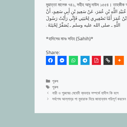
মুয়াত্তা মালেক ৭৪১, সহীহ আবু দাউদ ১৫৫৪। তাহকীক
 عُبَيْدِ اللَّهِ بْنِ عُمَرَ، عَنْ سَعِيدِ بْنِ أَبِي سَعِيدٍ، أَنَّ
 ابْنُ عُمَرَ أَمَّا تَصْفِيرِي لِحْيَتِي فَإِنِّي رَأَيْتُ رَسُولَ
اللَّهِ ـ صلى الله عليه وسلم ـ يُصَفِّرُ لِحْيَتَهُ ‏.‏
*হাদিসের মানঃ সহিহ (Sahih)*
Share:
Categories
পুরুষ
Tags
পুরুষ
নারী ও পুরুষের মেহেদী ব্যবহার সম্পর্কে হাদীস কি বলে
সর্বশেষ আল্লাহ্‌র পা মুবারাক দিয়ে জাহান্নাম পরিপূর্ণ করবেন