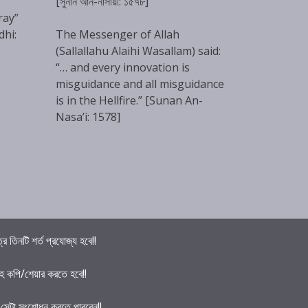
[সুনান আন-নাসায়ী: ১৫৭৮]
ray”
dhi:
The Messenger of Allah
(Sallallahu Alaihi Wasallam) said:
“… and every innovation is
misguidance and all misguidance
is in the Hellfire.” [Sunan An-
Nasa’i: 1578]
তিনটি শর্ত প্রযোজ্য হবে!!
হ কপি/শেয়ার করতে হবে!!
ে সেটা সংশোধন করতে পারবেন!!