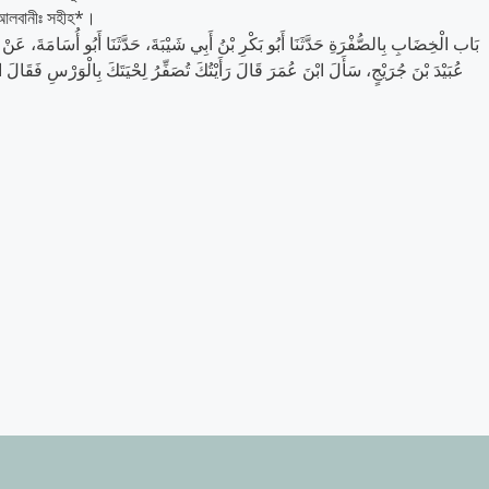
 আলবানীঃ সহীহ*।
بَاب الْخِضَابِ بِالصُّفْرَةِ حَدَّثَنَا أَبُو بَكْرِ بْنُ أَبِي شَيْبَةَ، حَدَّثَنَا أَبُو أُسَامَةَ، عَنْ
عُبَيْدَ بْنَ جُرَيْجٍ، سَأَلَ ابْنَ عُمَرَ قَالَ رَأَيْتُكَ تُصَفِّرُ لِحْيَتَكَ بِالْوَرْسِ فَقَالَ