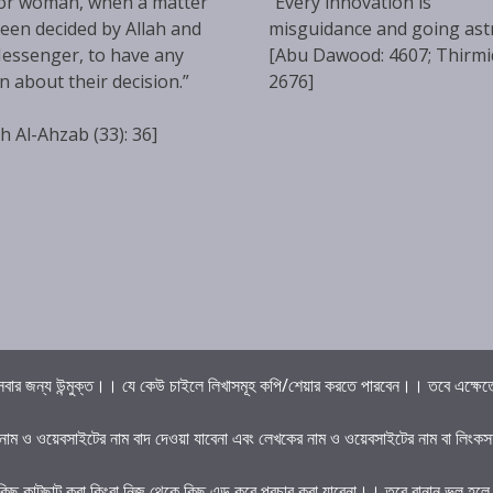
or woman, when a matter
“Every innovation is
een decided by Allah and
misguidance and going ast
essenger, to have any
[Abu Dawood: 4607; Thirmi
n about their decision.”
2676]
h Al-Ahzab (33): 36]
বার জন্য উন্মুক্ত।। যে কেউ চাইলে লিখাসমূহ কপি/শেয়ার করতে পারবেন।। তবে এক্ষেত্রে 
 নাম ও ওয়েবসাইটের নাম বাদ দেওয়া যাবেনা এবং লেখকের নাম ও ওয়েবসাইটের নাম বা লিংকস
কিছু কাটছাট করা কিংবা নিজ থেকে কিছু এড করে প্রচার করা যাবেনা।। তবে বানান ভুল হল