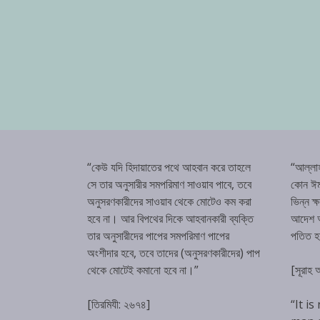
“কেউ যদি হিদায়াতের পথে আহবান করে তাহলে
“আল্লা
সে তার অনুসারীর সমপরিমাণ সাওয়াব পাবে, তবে
কোন ঈম
অনুসরণকারীদের সাওয়াব থেকে মোটেও কম করা
ভিন্ন ক
হবে না। আর বিপথের দিকে আহবানকারী ব্যক্তি
আদেশ অম
তার অনুসারীদের পাপের সমপরিমাণ পাপের
পতিত 
অংশীদার হবে, তবে তাদের (অনুসরণকারীদের) পাপ
থেকে মোটেই কমানো হবে না।”
[সূরাহ
[তিরমিযী: ২৬৭৪]
“It is