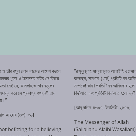
হ ও তাঁর রসূল কোন কাজের আদেশ করলে
“রাসূলুল্লাহ সাল্লাল্লাহু আলাইহি ওয়াসাল
ানদার পুরুষ ও ঈমানদার নারীর সে বিষয়ে
বলেছেন, সাবধান! (ধর্মে) প্রতিটি নব আবিষ
্ষমতা নেই যে, আল্লাহ ও তাঁর রসূলের
সম্পর্কে! কারণ প্রতিটি নব আবিষ্কার হলো
ান্য করে সে প্রকাশ্য পথভ্রষ্ট তায়
বিদ‘আত এবং প্রতিটি বিদ‘আত হলো ভ্রষ্
হয়।”
[আবূ দাউদ: ৪৬০৭; তিরমিজী: ২৬৭৬]
 আল আহযাব (৩৩): ৩৬]
The Messenger of Allah
 not befitting for a believing
(Sallallahu Alaihi Wasallam)