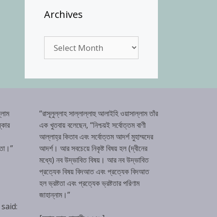
Archives
Archives
্লাম
“রাসূলুল্লাহ সাল্লাল্লাহু আলাইহি ওয়াসাল্লাম তাঁর
্কার
এক খুতবায় বলেছেন, “নিশ্চয়ই সর্বোত্তম বাণী
আল্লাহ্‌র কিতাব এবং সর্বোত্তম আদর্শ মুহাম্মদের
টতা।”
আদর্শ। আর সবচেয়ে নিকৃষ্ট বিষয় হল (দ্বীনের
মধ্যে) নব উদ্ভাবিত বিষয়। আর নব উদ্ভাবিত
প্রত্যেক বিষয় বিদআত এবং প্রত্যেক বিদআত
হল ভ্রষ্টতা এবং প্রত্যেক ভ্রষ্টতার পরিণাম
জাহান্নাম।”
 said: