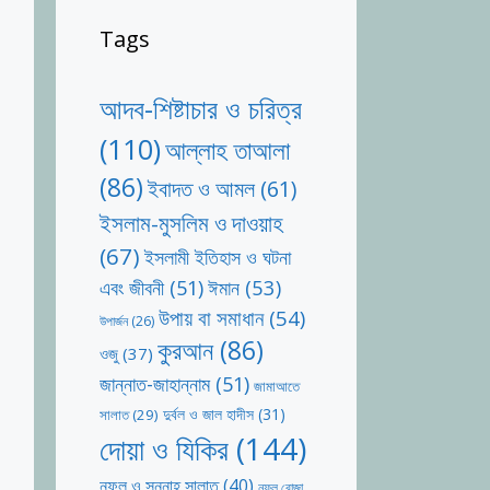
Tags
আদব-শিষ্টাচার ও চরিত্র
(110)
আল্লাহ তাআলা
(86)
ইবাদত ও আমল
(61)
ইসলাম-মুসলিম ও দাওয়াহ
(67)
ইসলামী ইতিহাস ও ঘটনা
ঈমান
(53)
এবং জীবনী
(51)
উপায় বা সমাধান
(54)
উপার্জন
(26)
কুরআন
(86)
ওজু
(37)
জান্নাত-জাহান্নাম
(51)
জামাআতে
দুর্বল ও জাল হাদীস
(31)
সালাত
(29)
দোয়া ও যিকির
(144)
নফল ও সুন্নাহ সালাত
(40)
নফল রোজা