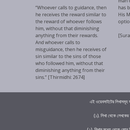
man 
“Whoever calls to guidance, then
has b
he receives the reward similar to
His M
the reward of whoever follows
optio
him, without that diminishing
anything from their rewards.
[Sura
And whoever calls to
misguidance, then he receives of
sin similar to the sins of those
who followed him, without that
diminishing anything from their
sins.” [Thirmidhi: 2674]
এই ওয়েবসাইটের লিখাসমূহ স
(১). লিখা থেকে লেখকের
(২). লিখার মধ্যে থেকে কোন 