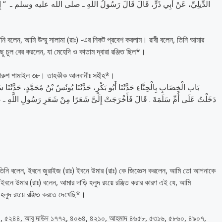
الدِّيلِيِّ، عَنْ أَبِي ذَرٍّ، قَالَ قَالَ رَسُولُ اللَّهِ ـ صلى الله عليه وسلم ـ ‏ “‏ إِنَّ أَحْس
 বলেন, আমি উম্মু সালামা (রাঃ) -এর নিকট প্রবেশ করলাম। রাবী বলেন, তিনি আমার
িছু চুল বের করলেন, যা মেহেদি ও কাতাম দ্বারা রঞ্জিত ছিল*।
সারুশ শামাইল ৩৮। তাহকীক আলবানীঃ সহীহ*।
بَاب الْخِضَابِ بِالْحِنَّاءِ حَدَّثَنَا أَبُو بَكْرٍ، حَدَّثَنَا يُونُسُ بْنُ مُحَمَّدٍ، حَدَّثَ
دَخَلْتُ عَلَى أُمِّ سَلَمَةَ ‏.‏ قَالَ فَأَخْرَجَتْ إِلَىَّ شَعَرًا مِنْ شَعَرِ رَسُولِ اللَّه
িনি বলেন, ইবনে জুরাইজ (রাঃ) ইবনে উমার (রাঃ) কে জিজ্ঞেস করলেন, আমি তো আপনাকে
ইবনে উমার (রাঃ) বলেন, আমার দাড়ি হলুদ রংয়ে রঞ্জিত করার কারণ এই যে, আমি
ড়ি হলুদ রংয়ে রঞ্জিত করতে দেখেছি*।
৫০৮৫, ৫২৪৪, আবূ দাউদ ১৭৭২, ৪০৬৪, ৪২১০, আহমাদ ৪৬৫৮, ৫৩১৬, ৫৮৬০, ৪৯০৭,