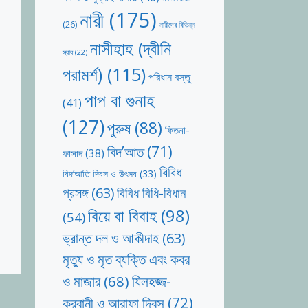
নারী
(175)
(26)
নারীদের বিভিন্ন
নাসীহাহ (দ্বীনি
স্রাব
(22)
পরামর্শ)
(115)
পরিধান বস্তু
পাপ বা গুনাহ
(41)
(127)
পুরুষ
(88)
ফিতনা-
বিদ’আত
(71)
ফাসাদ
(38)
বিবিধ
বিদ’আতি দিবস ও উৎসব
(33)
প্রসঙ্গ
(63)
বিবিধ বিধি-বিধান
বিয়ে বা বিবাহ
(98)
(54)
ভ্রান্ত দল ও আকীদাহ
(63)
মৃত্যু ও মৃত ব্যক্তি এবং কবর
যিলহজ্জ-
ও মাজার
(68)
কুরবানী ও আরাফা দিবস
(72)