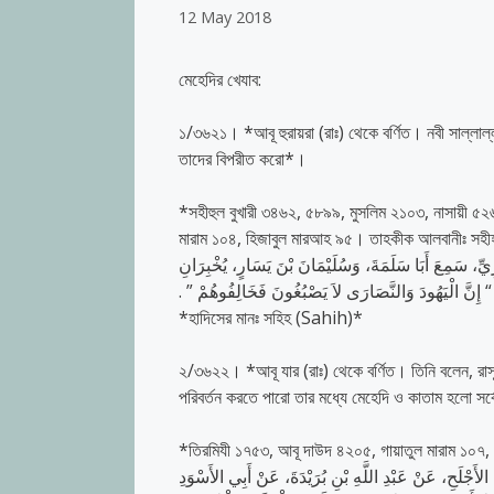
12 May 2018
মেহেদির খেযাব:
১/৩৬২১। *আবূ হুরায়রা (রাঃ) থেকে বর্ণিত। নবী সাল্লাল্ল
তাদের বিপরীত করো*।
*সহীহুল বুখারী ৩৪৬২, ৫৮৯৯, মুসলিম ২১০৩, নাসায়ী
মারাম ১০৪, হিজাবুল মারআহ ৯৫। তাহকীক আলবানীঃ সহ
ْرِيِّ، سَمِعَ أَبَا سَلَمَةَ، وَسُلَيْمَانَ بْنَ يَسَارٍ، يُخْبِرَانِ
َّ الْيَهُودَ وَالنَّصَارَى لاَ يَصْبُغُونَ فَخَالِفُوهُمْ ‏”‏ ‏.‏
*হাদিসের মানঃ সহিহ (Sahih)*
২/৩৬২২। *আবূ যার (রাঃ) থেকে বর্ণিত। তিনি বলেন, রাসূল
পরিবর্তন করতে পারো তার মধ্যে মেহেদি ও কাতাম হলো সর
*তিরমিযী ১৭৫৩, আবূ দাউদ ৪২০৫, গায়াতুল মারাম ১০
 الأَجْلَحِ، عَنْ عَبْدِ اللَّهِ بْنِ بُرَيْدَةَ، عَنْ أَبِي الأَسْوَدِ