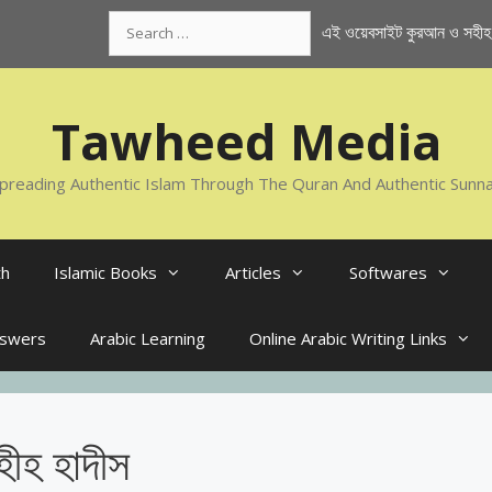
Search
এই ওয়েবসাইট কুরআন ও সহীহ স
for:
Tawheed Media
preading Authentic Islam Through The Quran And Authentic Sunn
th
Islamic Books
Articles
Softwares
nswers
Arabic Learning
Online Arabic Writing Links
হীহ হাদীস