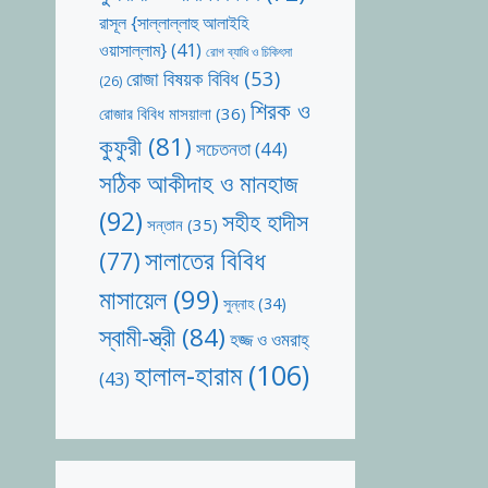
রাসূল {সাল্লাল্লাহু আলাইহি
ওয়াসাল্লাম}
(41)
রোগ ব্যাধি ও চিকিৎসা
রোজা বিষয়ক বিবিধ
(53)
(26)
শিরক ও
রোজার বিবিধ মাসয়ালা
(36)
কুফুরী
(81)
সচেতনতা
(44)
সঠিক আকীদাহ ও মানহাজ
(92)
সহীহ হাদীস
সন্তান
(35)
সালাতের বিবিধ
(77)
মাসায়েল
(99)
সুন্নাহ
(34)
স্বামী-স্ত্রী
(84)
হজ্জ ও ওমরাহ্‌
হালাল-হারাম
(106)
(43)