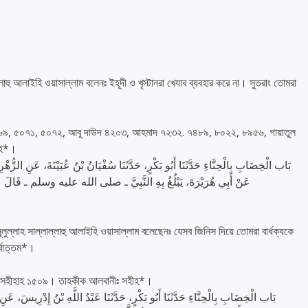
াহু আলাইহি ওয়াসাল্লাম বলেনঃ ইহূদী ও খৃস্টানরা খেযাব ব্যবহার করে না। সুতরাং তোমরা
 ৫২৬৯, ৫০৭১, ৫০৭২, আবূ দাউদ ৪২০৩, আহমাদ ৭২৩২. ৭৪৮৯, ৮০২২, ৮৯৫৬, গায়াতুল
ীহ*।
بَاب الْخِضَابِ بِالْحِنَّاءِ حَدَّثَنَا أَبُو بَكْرٍ، حَدَّثَنَا سُفْيَانُ بْنُ عُيَيْنَةَ، عَنِ الزُّه
عَنْ أَبِي هُرَيْرَةَ، يَبْلُغُ بِهِ النَّبِيَّ ـ صلى الله عليه وسلم ـ قَالَ ‏ “‏ إِن
ুল্লাহ সাল্লাল্লাহু আলাইহি ওয়াসাল্লাম বলেছেনঃ যেসব জিনিস দিয়ে তোমরা বার্ধক্যকে
্বোত্তম*।
৭, সহীহাহ ১৫০৯। তাহকীক আলবানীঃ সহীহ*।
بَاب الْخِضَابِ بِالْحِنَّاءِ حَدَّثَنَا أَبُو بَكْرٍ، حَدَّثَنَا عَبْدُ اللَّهِ بْنُ إِدْرِيسَ، عَنِ