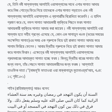
যে, তিনি নবী সাল্লাল্লাহু আলাইহি ওয়াসাল্লামের সাথে এশার সালাত আদায়
করে নিজ গোত্রে ফিরে গিয়ে তাদেরকে এশার সালাত পড়াতেন এবং নবী
সাল্লাল্লাহু আলাইহি ওয়াসাল্লাম এ ব্যাপারটির বিরোধিতা করেননি। এ হাদিস
প্রমাণ করে যে, নফল সালাত আদায়কারী ব্যক্তির পিছনে ফরয সালাত
আদায়কারী ব্যক্তির সালাত আদায় করা জায়েয। নবী সাল্লাল্লাহু আলাইহি ওয়া
সাল্লাম হতে সহীহ গ্রন্থে এসেছে যে, কোন এক সালাতুল খওফ (ভয়ের সময়ের
সংক্ষেপিত সালাত)এর সময় এক গ্রুপকে নিয়ে দুই রাকাত সালাত আদায় করে
সালাম ফিরিয়ে ফেলেন। আবার দ্বিতীয় গ্রুপকে নিয়ে দুই রাকাত সালাত আদায়
করে সালাম ফিরান। এক্ষেত্রে নবী সাল্লাল্লাহু আলাইহি ওয়াসাল্লামের
প্রথমবারের আদায়কৃত সালাত হচ্ছে ফরয। কিন্তু দ্বিতীয় বারের সালাত তাঁর
জন্য নফল, তাঁর পেছনে সালাত আদায়কারীদের জন্য ফরজ। আল্লাহই
তাওফিক দাতা।”(মাজমূ‘উ ফাতাওয়া ওয়া মাক্বালাতুম মুতানাওয়্যা‘আহ, খণ্ড:
১২; পৃষ্ঠা:১৮১)
.
শাইখ (রাহিমাহুল্লাহ) আরও বলেন:
السنة أن يكون التهجد في رمضان وغيره بعد سنة العشاء
الراتبة كما كان النبي صلى الله عليه وسلم يفعل ذلك . ولا
فرق في ذلك بين كون التهجد في المسجد أو في البيت