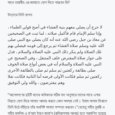
সাথে তারাবীহ এর জামাতে যোগ দিতে পারবেন কি?
উত্তরে তিনি বলেন:
لا حرج أن يصلي معهم بنية العشاء في أصح قولي العلماء ،
وإذا سلم الإمام قام فأكمل صلاته ، لما ثبت في الصحيحين
عن معاذ بن جبل رضي الله عنه أنه كان يصلي مع النبي صلى
الله عليه وسلم صلاة العشاء ثم يرجع إلى قومه فيصلي بهم
تلك الصلاة ولم ينكر ذلك النبي عليه الصلاة والسلام ، فدل
على جواز صلاة المفترض خلف المتنفل ، وفي الصحيح عن
النبي عليه الصلاة والسلام أنه في بعض أنواع صلاة الخوف
صلى بطائفة ركعتين ثم سلم ثم صلى بالطائفة الأخرى
ركعتين ثم سلم فكانت الأولى فرضه أما الثانية فكانت نفلا
وهم مفترضون ، والله ولي التوفيق
“আলেমগণের দুইটি মতের অধিকতর সঠিক মত অনুসারে তাদের সাথে এশার
নিয়তে যোগ দিয়ে সালাত আদায় করতে কোন সমস্যা নেই। ইমাম সালাম ফিরালে
তিনি উঠে দাঁড়িয়ে তাঁর অবশিষ্ট সালাত সম্পন্ন করবেন।”যেহেতু সহীহ বুখারী ও
সহীহ মুসলিম এ মু’আয ইবনে জাবা’ল (রাদিয়াল্লাহু আনহু) হতে প্রমাণিত হয়েছে