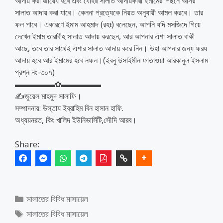
আদায় করা জায়েয হবে এবং যোহর সালাত আদায়কারী ইমামের পিছনে আসর
সালাত আদায় করা যাবে। কেননা প্রত্যেকে নিয়ত অনুযায়ী আমল করবে। তার
ফল পাবে। একারণে ইমাম আহমাদ (রহঃ) বলেছেন, আপনি যদি মসজিদে গিয়ে
দেখেন ইমাম তারাবীহ সালাত আদায় করছেন, আর আপনার এশা সালাত বাকী
আছে, তবে তার সাথেই এশার সালাত আদায় করে নিন। উহা আপনার জন্য ফরয
আদায় হবে আর ইমামের হবে নফল।(ইবনু উসাইমীন ফাতাওয়া আরকানুল ইসলাম
প্রশ্ন নং-৩০৭)
▬▬▬▬▬✿▬▬▬▬▬
✍️জুয়েল মাহমুদ সালাফি।
সম্পাদনায়: উস্তায ইব্রাহিম বিন হাসান হাফি.
অধ্যয়নরত, কিং খালিদ ইউনিভার্সিটি,সৌদি আরব।
Share:
Categories
সালাতের বিবিধ মাসায়েল
Tags
সালাতের বিবিধ মাসায়েল