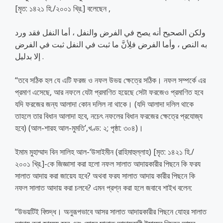
[মৃত: ১৪২১ হি./২০০১ খ্রি.] বলেছেন ,
ولكن الصحيح أنه يصح في الفرض والنفل ، أما النفل فقد ورد
به النص ، وأما الفرض فلِأنَّ ما ثبت في النفل ثبت في الفرض
إلا بدليل .
“তবে সঠিক হল যে এটি ফরজ ও নফল উভয় ক্ষেত্রে সঠিক। নফল সম্পর্কে এর
প্রমাণ এসেছে, আর নফলে যেটা প্রমাণিত হয়েছে সেটা ফরজেও প্রমাণিত হবে
যদি ফরজের জন্য আলাদা কোন দলিল না থাকে। (যদি আলাদা দলিল থাকে
তাহলে তার বিধান আলাদা হবে, নচেৎ নফলের বিধান ফরজের ক্ষেত্রে প্রযোজ্য
হবে) (আল-শারহ আল-মুমতি’,খণ্ড: ২; পৃষ্ঠা: ৩০৪)।
ইমাম মুহাম্মাদ বিন সালিহ আল-‘উসাইমীন (রাহিমাহুল্লাহ) [মৃত: ১৪২১ হি./
২০০১ খ্রি.]-কে জিজ্ঞাসা করা হলো নফল সালাত আদায়কারীর পিছনে কি ফরয
সালাত আদায় করা জায়েয হবে? অথবা ফরয সালাত আদায় কারীর পিছনে কি
নফল সালাত আদায় করা চলবে? এমন প্রশ্ন করা হলে জবাবে শাইখ বলেন:
“উভয়টিই বিশুদ্ধ। অনুরূপভাবে আসর সালাত আদায়কারীর পিছনে যোহর সালাত