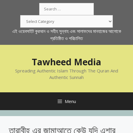
Skip
Search
to
for:
content
Categories
এই ওয়েবসাইট কুরআন ও সহীহ সুন্নাহ এবং সালাফদের মানহাজের আলোকে
প্রতিষ্ঠিত ও পরিচালিত
Tawheed Media
Spreading Authentic Islam Through The Quran And
Authentic Sunnah
Menu
তারাবীহ এর জামাআতে কেউ যদি এশার