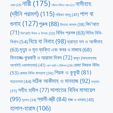
নারী
(175)
নাসীহাহ
রোজা
(26)
নারীদের বিভিন্ন স্রাব
(22)
পাপ বা
(দ্বীনি পরামর্শ)
(115)
পরিধান বস্তু
(41)
গুনাহ
(127)
পুরুষ
(88)
বিদ’আত
ফিতনা-ফাসাদ
(38)
(71)
বিবিধ প্রসঙ্গ
(63)
বিবিধ বিধি-
বিদ’আতি দিবস ও উৎসব
(33)
বিয়ে বা বিবাহ
(98)
ভ্রান্ত দল ও আকীদাহ
বিধান
(54)
মৃত্যু ও মৃত ব্যক্তি এবং কবর ও মাজার
(68)
(63)
যিলহজ্জ-কুরবানী ও আরাফা দিবস
(72)
রাসূল {সাল্লাল্লাহু
রোজা বিষয়ক বিবিধ
আলাইহি ওয়াসাল্লাম}
(41)
রোগ ব্যাধি ও চিকিৎসা
(26)
শিরক ও কুফুরী
(81)
(53)
রোজার বিবিধ মাসয়ালা
(36)
সঠিক আকীদাহ ও মানহাজ
(92)
সচেতনতা
(44)
সন্তান
সালাতের বিবিধ মাসায়েল
সহীহ হাদীস
(77)
(35)
(99)
স্বামী-স্ত্রী
(84)
হজ্জ ও ওমরাহ্‌
(43)
সুন্নাহ
(34)
হালাল-হারাম
(106)