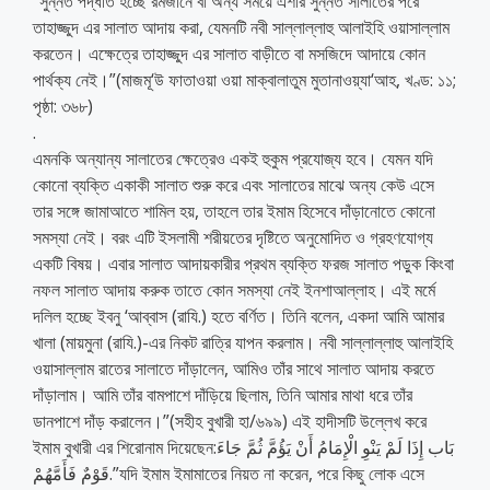
“সুন্নত পদ্ধতি হচ্ছে রমজানে বা অন্য সময়ে এশার সুন্নত সালাতের পরে
তাহাজ্জুদ এর সালাত আদায় করা, যেমনটি নবী সাল্লাল্লাহু আলাইহি ওয়াসাল্লাম
করতেন। এক্ষেত্রে তাহাজ্জুদ এর সালাত বাড়ীতে বা মসজিদে আদায়ে কোন
পার্থক্য নেই।”(মাজমূ‘উ ফাতাওয়া ওয়া মাক্বালাতুম মুতানাওয়্যা‘আহ, খণ্ড: ১১;
পৃষ্ঠা: ৩৬৮)
.
এমনকি অন্যান্য সালাতের ক্ষেত্রেও একই হুকুম প্রযোজ্য হবে। যেমন যদি
কোনো ব্যক্তি একাকী সালাত শুরু করে এবং সালাতের মাঝে অন্য কেউ এসে
তার সঙ্গে জামাআতে শামিল হয়, তাহলে তার ইমাম হিসেবে দাঁড়ানোতে কোনো
সমস্যা নেই। বরং এটি ইসলামী শরীয়তের দৃষ্টিতে অনুমোদিত ও গ্রহণযোগ্য
একটি বিষয়। এবার সালাত আদায়কারীর প্রথম ব্যক্তি ফরজ সালাত পড়ুক কিংবা
নফল সালাত আদায় করুক তাতে কোন সমস্যা নেই ইনশাআল্লাহ। এই মর্মে
দলিল হচ্ছে ইবনু ‘আব্বাস (রাযি.) হতে বর্ণিত। তিনি বলেন, একদা আমি আমার
খালা (মায়মুনা (রাযি.)-এর নিকট রাত্রি যাপন করলাম। নবী সাল্লাল্লাহু আলাইহি
ওয়াসাল্লাম রাতের সালাতে দাঁড়ালেন, আমিও তাঁর সাথে সালাত আদায় করতে
দাঁড়ালাম। আমি তাঁর বামপাশে দাঁড়িয়ে ছিলাম, তিনি আমার মাথা ধরে তাঁর
ডানপাশে দাঁড় করালেন।”(সহীহ বুখারী হা/৬৯৯) এই হাদীসটি উল্লেখ করে
ইমাম বুখারী এর শিরোনাম দিয়েছেন:بَاب إِذَا لَمْ يَنْوِ الْإِمَامُ أَنْ يَؤُمَّ ثُمَّ جَاءَ
قَوْمٌ فَأَمَّهُمْ.”যদি ইমাম ইমামাতের নিয়ত না করেন, পরে কিছু লোক এসে