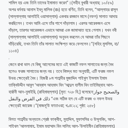
শামিল হয় এবং তিনি তাদের ইমামাত করেন”।(সহীহ বুখারী অধ্যায়; ১০/৫৯)
অপর বর্ননায় আনাস ইবনু মালিক (রাঃ) হতে বর্ণিত, তিনি বলেন, “আল্লাহর রাসূল
(সাল্লাল্লাহু আলাইহি ওয়াসাল্লাম) একবার রমজান মাসে (নফল) সালাত আদায়
করছিলেন। তখন আমি এসে তাঁর পাশে দাঁড়ালাম। এরপর আরেকজন এসে
দাঁড়াল, তারপর আরেকজন এভাবে আমরা এক জামাআত হয়ে গেলাম। যখন নবী
(সাল্লাল্লাহু আলাইহি ওয়াসাল্লাম) অনুভব করলেন যে আমরা তাঁর পিছনে
দাঁড়িয়েছি, তখন তিনি তাঁর সালাত সংক্ষিপ্ত করে ফেললেন।”(সহিহ মুসলিম, হা/
১১০৪)
.
জেনে রাখা ভাল যে কিছু আলেমের মতে এই কাজটি নফল সালাতের জন্য বৈধ
হলেও ফরজ সালাতের জন্য নয়। তবে বিশুদ্ধ মত অনুযায়ী, এটি ফরজ নফল
উভয় ক্ষেত্রেই বৈধ। হিজরী ৮ম শতাব্দীর মুজাদ্দিদ শাইখুল ইসলাম ইমাম
তাক্বিউদ্দীন আবুল ‘আব্বাস আহমাদ বিন ‘আব্দুল হালীম বিন তাইমিয়্যাহ আল-
হার্রানী আন-নুমাইরি, (রাহিমাহুল্লাহ) [মৃত: ৭২৮ হি.] বলেছেন:والصحيح جواز
ذلك في الفرض والنفل “এবং সঠিক হল যে এটি ফরজ ও নফল উভয়
ক্ষেত্রেই জায়েজ।”(মাজমূ‘উ ফাতাওয়া; খণ্ড:২২; পৃষ্ঠা: ২৫৮)
বিগত শতাব্দীর অন্যতম শ্রেষ্ঠ ফাক্বীহ, মুহাদ্দিস, মুফাসসির ও উসূলবিদ, আশ-
শাইখুল ‘আল্লামাহ, ইমাম মুহাম্মাদ বিন সালিহ আল-‘উসাইমীন (রাহিমাহুল্লাহ)