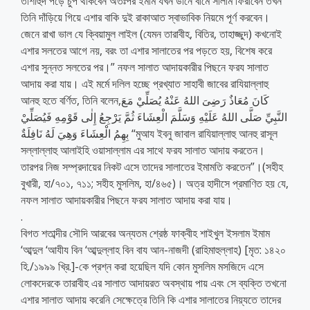
তাশাহুদ পড়ে চুপ থাকবেন অতঃপর ইমাম যখন ডানে বামে সালাম ফিরাবেন তখন
তিনি দাঁড়িয়ে গিয়ে এশার বাকি দুই রাকাআত স্বাভাবিক নিয়মে পূর্ণ করবেন।
জেনে রাখা ভাল যে ক্বিয়ামুল লাইল (যেমন তারাবীহ, বিতির, তাহাজ্জুদ) কখনোই
এশার সলতের আগে নয়, বরং তা এশার সালাতের পর পড়তে হয়, বিশেষ করে
এশার সুন্নত সলতের পর।” নফল সালাত আদায়কারীর পিছনে ফরয সালাত
আদায় করা যায়। এই মর্মে দলিল হচ্ছে প্রখ্যাত সাহাবী জাবের রাযিয়াল্লাহু
আনহু হতে বর্ণিত, তিনি বলেন,كَانَ مُعَاذٌ رَضِىَ اللهُ عَنْهُ يُصَلِّيْ مَعَ
النَّبِيِّ صَلَّى اللهُ عَلَيْهِ وَسَلَّمَ الْعِشَاءَ ثُمَّ يَرْجِعُ إِلٰى قَوْمِهِ فَيُصَلِّيْ
بِهِمُ الْعِشَاءَ وَهِيَ لَهُ نَافِلَةٌ “মুআয ইবনু জাবাল রাযিয়াল্লাহু আনহু রাসূল
সল্লাল্লাহু আলাইহি ওয়াসাল্লাম এর সাথে ফরয সালাত আদায় করতেন।
তারপর নিজ সম্প্রদায়ের নিকট এসে তাদের সালাতের ইমামতি করতেন”।(সহীহ
বুখারী, হা/৭০১, ৭১১; সহীহ মুসলিম, হা/৪৬৫)। অত্র হাদীসে প্রমাণিত হয় যে,
নফল সালাত আদায়কারীর পিছনে ফরয সালাত আদায় করা যায়।
.
বিগত শতাব্দীর সৌদি আরবের অন্যতম শ্রেষ্ঠ ফাক্বীহ শাইখুল ইসলাম ইমাম
‘আব্দুল ‘আযীয বিন ‘আব্দুল্লাহ বিন বায আন-নাজদী (রাহিমাহুল্লাহ) [মৃত: ১৪২০
হি./১৯৯৯ খ্রি.]-কে প্রশ্ন করা হয়েছিল যদি কোন মুসলিম মসজিদে এসে
লোকদেরকে তারাবীহ এর সালাত আদায়রত অবস্থায় পায় এবং সে ব্যক্তি তখনো
এশার সালাত আদায় করেনি সেক্ষেত্রে তিনি কি এশার সালাতের নিয়্যতে তাদের