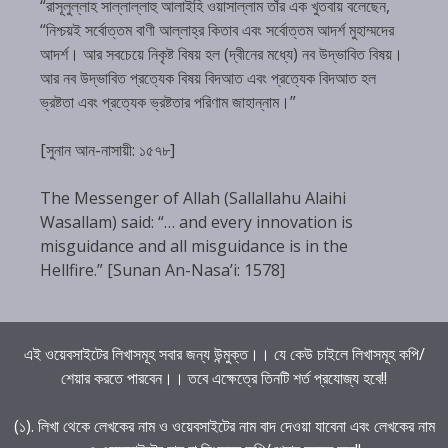
“রাসূলুল্লাহ সাল্লাল্লাহু আলাইহি ওয়াসাল্লাম তাঁর এক খুতবায় বলেছেন,
“নিশ্চয়ই সর্বোত্তম বাণী আল্লাহ্‌র কিতাব এবং সর্বোত্তম আদর্শ মুহাম্মদের
আদর্শ। আর সবচেয়ে নিকৃষ্ট বিষয় হল (দ্বীনের মধ্যে) নব উদ্ভাবিত বিষয়।
আর নব উদ্ভাবিত প্রত্যেক বিষয় বিদআত এবং প্রত্যেক বিদআত হল
ভ্রষ্টতা এবং প্রত্যেক ভ্রষ্টতার পরিণাম জাহান্নাম।”
[সুনান আন-নাসায়ী: ১৫৭৮]
The Messenger of Allah (Sallallahu Alaihi
Wasallam) said: “… and every innovation is
misguidance and all misguidance is in the
Hellfire.” [Sunan An-Nasa’i: 1578]
এই ওয়েবসাইটের লিখাসমূহ সবার জন্য উন্মুক্ত।। যে কেউ চাইলে লিখাসমূহ কপি/
শেয়ার করতে পারবেন।। তবে এক্ষেত্রে তিনটি শর্ত প্রযোজ্য হবে!!
(১). লিখা থেকে লেখকের নাম ও ওয়েবসাইটের নাম বাদ দেওয়া যাবেনা এবং লেখকের নাম