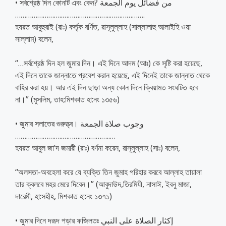
• সর্বশ্রেষ্ঠ দিন কোনটি এবং কেন? من فضائل يوم الجمعة
……………………..
……………………..
……………….
হযরত আবুহুরাই (রাঃ) কর্তৃক বর্ণিত, রাসূলুল্লাহ (সাল্লালাহু আলাইহি ওয়া
সাল্লাম) বলেন,
“…সর্বশ্রেষ্ঠ দিন হল জুমার দিন। এই দিনে আদম (আঃ) কে সৃষ্টি করা হয়েছে,
এই দিনে তাকে জান্নাতে প্রবেশ করান হয়েছে, এই দিনেই তাকে জান্নাত থেকে
বাহির করা হয়। আর এই দিন ছাড়া অন্য কোন দিনে ক্বিয়ামত সংঘটিত হবে
না।” (মুসলিম, তাহ:মিশকাত হা:নং ১৩৫৬)
• জুমার সলাতের গুরুত্ত্ব। وجوب صلاة الجمعة
……………………..
……………………..
…
হযরত আবুল জা’দ জমারী (রাঃ) বর্ণনা করেন, রাসূলুল্লাহ (সাঃ) বলেন,
“অলসতা-অবহেলা করে যে ব্যক্তি তিন জুমাহ পরিহার করবে আল্লাহ তায়ালা
তার ক্বলবে মহর মেরে দিবেন।” (আবুদাউদ,তিরমিযী, নাসাঈ, ইবনু মাজা,
দারেমী, হা:সহীহ, মিশকাত হা:নং ১৩৭১)
• জুমার দিনে দরূদ পড়ার ফজিলতঃ إكثار الصلاة على النبي