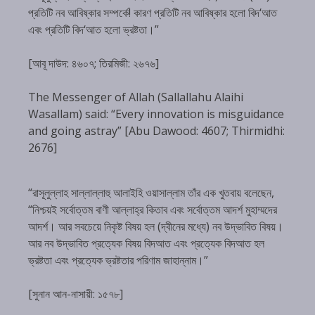
প্রতিটি নব আবিষ্কার সম্পর্কে! কারণ প্রতিটি নব আবিষ্কার হলো বিদ‘আত
এবং প্রতিটি বিদ‘আত হলো ভ্রষ্টতা।”
[আবূ দাউদ: ৪৬০৭; তিরমিজী: ২৬৭৬]
The Messenger of Allah (Sallallahu Alaihi
Wasallam) said: “Every innovation is misguidance
and going astray” [Abu Dawood: 4607; Thirmidhi:
2676]
“রাসূলুল্লাহ সাল্লাল্লাহু আলাইহি ওয়াসাল্লাম তাঁর এক খুতবায় বলেছেন,
“নিশ্চয়ই সর্বোত্তম বাণী আল্লাহ্‌র কিতাব এবং সর্বোত্তম আদর্শ মুহাম্মদের
আদর্শ। আর সবচেয়ে নিকৃষ্ট বিষয় হল (দ্বীনের মধ্যে) নব উদ্ভাবিত বিষয়।
আর নব উদ্ভাবিত প্রত্যেক বিষয় বিদআত এবং প্রত্যেক বিদআত হল
ভ্রষ্টতা এবং প্রত্যেক ভ্রষ্টতার পরিণাম জাহান্নাম।”
[সুনান আন-নাসায়ী: ১৫৭৮]