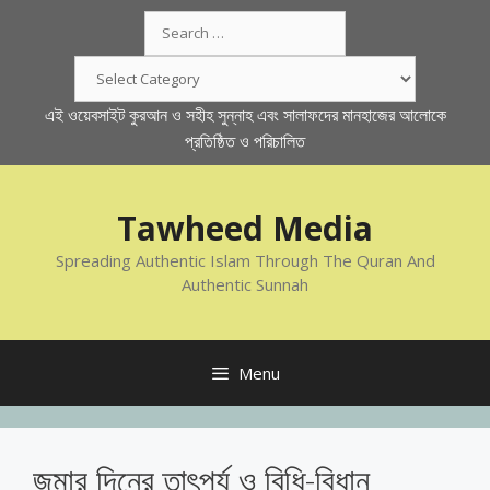
Skip
Search
to
for:
content
Categories
এই ওয়েবসাইট কুরআন ও সহীহ সুন্নাহ এবং সালাফদের মানহাজের আলোকে
প্রতিষ্ঠিত ও পরিচালিত
Tawheed Media
Spreading Authentic Islam Through The Quran And
Authentic Sunnah
Menu
জুমার দিনের তাৎপর্য ও বিধি-বিধান