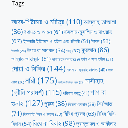
Tags
আদব-শিষ্টাচার ও চরিত্র
(110)
আল্লাহ তাআলা
(86)
ইসলাম-মুসলিম ও দাওয়াহ
ইবাদত ও আমল
(61)
(67)
ঈমান
(53)
ইসলামী ইতিহাস ও ঘটনা এবং জীবনী
(51)
কুরআন
(86)
উপায় বা সমাধান
(54)
ওজু
(37)
উপার্জন
(26)
জান্নাত-জাহান্নাম
(51)
দুর্বল ও জাল হাদীস
(31)
জামাআতে সালাত
(29)
দোয়া ও যিকির
(144)
নফল ও সুন্নাহ সালাত
(40)
নফল
নারী
(175)
নাসীহাহ
রোজা
(26)
নারীদের বিভিন্ন স্রাব
(22)
পাপ বা
(দ্বীনি পরামর্শ)
(115)
পরিধান বস্তু
(41)
গুনাহ
(127)
পুরুষ
(88)
বিদ’আত
ফিতনা-ফাসাদ
(38)
(71)
বিবিধ প্রসঙ্গ
(63)
বিবিধ বিধি-
বিদ’আতি দিবস ও উৎসব
(33)
বিয়ে বা বিবাহ
(98)
ভ্রান্ত দল ও আকীদাহ
বিধান
(54)