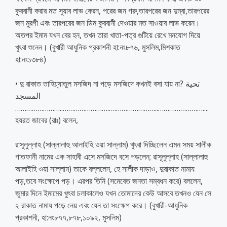
কুরবানী করার মত সুয়াব লাভ কেরন, পরের জন গরু,তারপরের জন দুম্বা,তারপরের
জন মুরগী এবং তারপরের জন ডিম কুরবানী দেওয়ার মত সাওয়াব লাভ করেন।
অতপর ইমাম যখন বের হন, তখন তারা খাতা-পত্র গুটিয়ে রেখে মনযোগ দিয়ে
খুৎবা শুনেন। (বুখারী আধুনিক প্রকাশনী হা:নং৮৭৬, মুসলিম,মিশকাত
হা:নং১৩৮৪)
• দু রাকাত তাহিয়্যাতুল মসজিদ না পড়ে মসজিদে কখনই বসা যায় না? تحية
المسجد
……………………..
……………………..
……………………..
……………………..
..
হযরত জাবের (রাঃ) বলেন,
রাসূলুল্লাহ (সাল্লালাহু আলাইহি ওয়া সাল্লাম) খুৎবা দিচ্ছিলেন এমন সময় সালীক
গাতফানী নামের এক সাহাবী এসে মসজিদে বসে পড়লেন; রাসূলুল্লাহ (সাল্লালাহু
আলাইহি ওয়া সাল্লাম) তাকে বল্ললেন, হে সালীক দাড়াও, দুরাকাত নামায
পড়,তবে সংক্ষেপে পড়। এরপর তিনি (সমেবেত জনতা সম্বধন করে) বললেন,
জুমার দিনে ইমামের খুৎবা চলাকালেও যখন তোমাদের কেউ আসবে তখনও যেন সে
২ রাকাত নামায পড়ে নেয় এবং যেন তা সংক্ষেপ করে। (বুখারী-আধুনিক
প্রকাশনী, হা:নং৮৭৭,৮৭৮,১০৯২, মুসলিম)