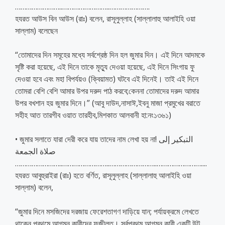
……………………..
……………………..
………………….
হযরত আউস বিন আউস (রাঃ) বলেন, রাসূলুল্লাহ (সাল্লালাহু আলাইহি ওয়া
সাল্লাম) বলেছেন
“তোমাদের দিন সমূহের মধ্যে সর্বশ্রেষ্ঠ দিন হল জুমার দিন। এই দিনে আদমকে
সৃষ্টি করা হয়েছে, এই দিনে তাকে মৃত্যু দেওয়া হয়েছে, এই দিনে সিংগায় ফু
দেওয়া হবে এবং মহা বিপর্যয়ও (ক্বিয়ামত) ঘটবে এই দিনেই। তাই এই দিনে
তোমরা বেশি বেশি আমার উপর দরুদ পাঠ করবে;কেননা তোমাদের দরুদ আমার
উপর বখশান হয় জুমার দিনে।” (আবু দাউদ,নাসাঈ,ইবনু মাজা প্রমুখের বরাতে
সহীহ আত তারগীব ওয়াত তারহীব,মিশকাত আলবানী হা:নং১৩৬১)
• জুমার সলাতে যারা দেরী করে যায় তাদের নাম লেখা হয় না! التبكير إلى
صلاة الجمعة
……………………..
……………………..
……………………..
……………………..
..
হযরত আবুহুরাইরা (রাঃ) হতে বর্ণিত, রাসূলুল্লাহ (সাল্লালাহু আলাইহি ওয়া
সাল্লাম) বলেন,
“জুমার দিনে মসজিদের দরজায় ফেরেশতাগণ দাড়িয়ে যান; পর্যায়ক্রমে লেখতে
থাকেন প্রথমে আগমন কারীদের ফজীলত। সর্বপ্রথম আগমন কারী একটি উট