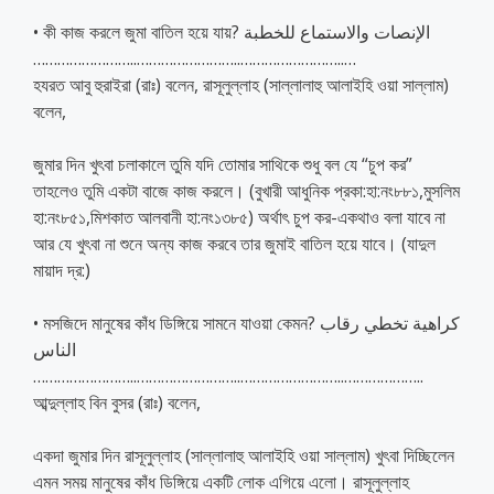
• কী কাজ করলে জুমা বাতিল হয়ে যায়? الإنصات والاستماع للخطبة
……………………..
……………………..
……………………..
…
হযরত আবু হুরাইরা (রাঃ) বলেন, রাসূলুল্লাহ (সাল্লালাহু আলাইহি ওয়া সাল্লাম)
বলেন,
জুমার দিন খুৎবা চলাকালে তুমি যদি তোমার সাথিকে শুধু বল যে “চুপ কর”
তাহলেও তুমি একটা বাজে কাজ করলে। (বুখারী আধুনিক প্রকা:হা:নং৮৮১,মুসলিম
হা:নং৮৫১,মিশকাত আলবানী হা:নং১৩৮৫) অর্থাৎ চুপ কর-একথাও বলা যাবে না
আর যে খুৎবা না শুনে অন্য কাজ করবে তার জুমাই বাতিল হয়ে যাবে। (যাদুল
মায়াদ দ্র:)
• মসজিদে মানুষের কাঁধ ডিঙ্গিয়ে সামনে যাওয়া কেমন? كراهية تخطي رقاب
الناس
……………………..
……………………..
……………………..
………………..
আব্দুল্লাহ বিন বুসর (রাঃ) বলেন,
একদা জুমার দিন রাসূলুল্লাহ (সাল্লালাহু আলাইহি ওয়া সাল্লাম) খুৎবা দিচ্ছিলেন
এমন সময় মানুষের কাঁধ ডিঙ্গিয়ে একটি লোক এগিয়ে এলো। রাসূলুল্লাহ