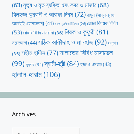
মৃত্যু ও মৃত ব্যক্তি এবং কবর ও মাজার
(68)
(63)
যিলহজ্জ-কুরবানী ও আরাফা দিবস
(72)
রাসূল {সাল্লাল্লাহু
রোজা বিষয়ক বিবিধ
আলাইহি ওয়াসাল্লাম}
(41)
রোগ ব্যাধি ও চিকিৎসা
(26)
শিরক ও কুফুরী
(81)
(53)
রোজার বিবিধ মাসয়ালা
(36)
সঠিক আকীদাহ ও মানহাজ
(92)
সচেতনতা
(44)
সন্তান
সালাতের বিবিধ মাসায়েল
সহীহ হাদীস
(77)
(35)
(99)
স্বামী-স্ত্রী
(84)
হজ্জ ও ওমরাহ্‌
(43)
সুন্নাহ
(34)
হালাল-হারাম
(106)
Archives
Archives