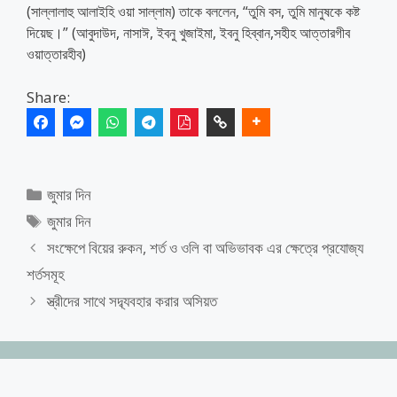
(সাল্লালাহু আলাইহি ওয়া সাল্লাম) তাকে বললেন, “তুমি বস, তুমি মানুষকে কষ্ট
দিয়েছ।” (আবুদাউদ, নাসাঈ, ইবনু খুজাইমা, ইবনু হিব্বান,সহীহ আত্তারগীব
ওয়াত্তারহীব)
Share:
Categories
জুমার দিন
Tags
জুমার দিন
সংক্ষেপে বিয়ের রুকন, শর্ত ও ওলি বা অভিভাবক এর ক্ষেত্রে প্রযোজ্য
শর্তসমূহ
স্ত্রীদের সাথে সদ্ব্যবহার করার অসিয়ত