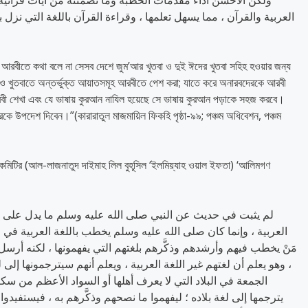
ولكن الأحسن أداء مقدمات الخطبة وما تضمنته من آيات قرآنية ب
العربية والقرآن ، مما يسهل تعلمها ، وقراءة القرآن باللغة التي نزل ب
নুষ আরবীতে কথা বলে না সেসব দেশে জুম’আর খুতবা ও দুই ঈদের খুতবা সহিহ হওয়ার জন্য
া ও খুতবাতে অন্তর্ভুক্ত আয়াতসমূহ আরবীতে পেশ করা; যাতে করে অনারবদেরকে আরবী
রবী শেখা এবং যে ভাষায় কুরআন নাযিল হয়েছে সে ভাষায় কুরআন পড়াকে সহজ করবে।
েরকে উপদেশ দিবেন।”(কারারাতুল মাজমায়িল ফিকহি পৃষ্ঠা-৯৯; পঞ্চম অধিবেশন, পঞ্চম
 কমিটির (আল-লাজনাতুদ দাইমাহ লিল বুহূসিল ‘ইলমিয়্যাহ ওয়াল ইফতা) ‘আলিমগণ
العربية ، وإنما كان صلى الله عليه وسلم يخطب باللغة العربية في الج
مَنْ يخطب فيهم وأرشدهم وذكَّرهم بلغتهم التي يفهمونها ، لكنه أرسل 
وهو يعلم أن لغتهم غير اللغة العربية ، ويعلم أنهم سيترجمونها إلى ل
الجمعة في البلاد التي لا يعرف أهلها أو السواد الأعظم من سكان
يترجمها إلى لغة بلاده ؛ ليفهموا ما نصحهم وذكَّرهم به ، فيستفي