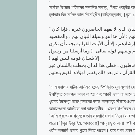
.
সর্বোচ্চ ‘উলামা পরিষদের সম্মানিত সদস্য, বিগত শতাব্দীর 
মুহাম্মাদ বিন সালিহ আল-‘উসাইমীন (রাহিমাহুল্লাহ) [মৃত:
” الصحيح في هذه المسألة أنه يجوز لخطيب الجمعة أن يخطب باللسان الذي لا يفهم الحاضرون غيره ، فإذا كان
هم ؛ لأن هذا هو وسيلة البيان لهم ، والمقصود
رشادهم ، إلا أن الآيات القرآنية يجب أن تكون
م ولغتهم قوله تعالى : ( وما أرسلنا من رسول
إلا بلسان قومه ليبين لهم )
لمخاطبون ، فعلى هذا له أن يخطب باللسان غير
“এ মাসয়ালায় সঠিক অভিমত হচ্ছে উপস্থিত মুসল্লিগণ যে 
উপস্থিত লোকজন আরব না হয় এবং আরবী ভাষা না জানে তা
খুতবার উদ্দেশ্য হচ্ছে বান্দাদের কাছে আল্লাহ্‌র সীমারে
আয়াতগুলো আরবীতে বলা আবশ্যকীয়। এরপর উপস্থিত লোকদে
“আমি প্রত্যেক রাসূলকে তার স্বজাতির ভাষা নিয়ে (ভাষাভাষ
পারে।”[সূরা ইব্রাহিম, আয়াত: ৪] আল্লাহ্‌ তাআলা স্পষ্
খতীব অনারবী ভাষায় খুতবা দিতে পারেন। তবে যখন কোন