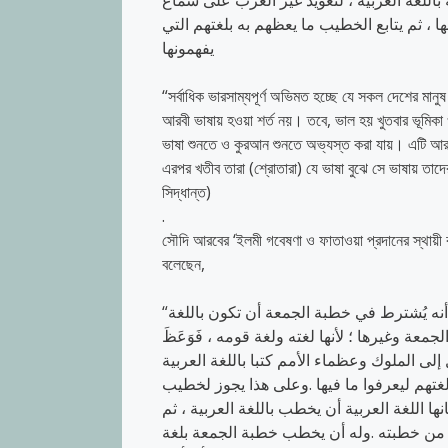
اللغة العربية ، لتعويد غير العرب على سماع
ها ، ثم يتابع الخطيب ما يعظهم به بلغتهم التي
يفهمونها
“সর্বাধিক ভারসাম্যপূর্ণ অভিমত হচ্ছে যে সকল দেশের মা
আরবী ভাষায় হওয়া শর্ত নয়। তবে, ভাল হয় খুতবার ভূমিক
ভাষা শুনতে ও কুরআন শুনতে অভ্যস্ত করা যায়। এটি আ
এরপর খতীব তারা (শ্রোতারা) যে ভাষা বুঝে সে ভাষায় তাদ
সিদ্ধান্ত)
.
সৌদি আরবের ‘ইলমী গবেষণা ও ফাতাওয়া প্রদানের স্থায়ী
বলেছেন,
“لم يثبت في حديث عن النبي صلى الله عليه وسلم ما يدل على أنه يُشترط في خطبة الجمعة أن تكون باللغة
معة وغيرها ؛ لأنها لغته ولغة قومه ، فَوَعَظَ
إلى الملوك وعظماء الأمم كتبا باللغة العربية
، غتهم ليعرفوا ما فيها .وعلى هذا يجوز لخطيب
ها اللغة العربية أن يخطب باللغة العربية ، ثم
دوا من خطبته .وله أن يخطب خطبة الجمعة بلغة