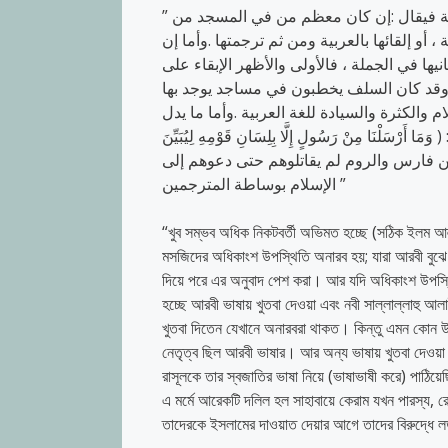
” ولعل الأظهر والأقرب والعلم عند الله تعالى أن يفصَّل في المسألة فيقال :إن كان معظم من في المسجد من
 ، أو إلقائها بالعربية ومن ثم ترجمتها .وأما إن
ها في الجملة ، فالأولى والأظهر الإبقاء على
ا وقد كان السلف يخطبون في مساجد يوجد بها
م والكثرة والسيادة للغة العربية .وأما ما يدل
نَا مِنْ رَسُولٍ إِلَّا بِلِسَانِ قَوْمِهِ لِيُبَيِّنَ
 من فارس والروم لم يقاتلوهم حتى دعوهم إلى
الإسلام بوساطة المترجمين ”
“খুব সম্ভব অধিক নিকটবর্তী অভিমত হচ্ছে (সঠিক ইলম আল
মসজিদের অধিকাংশ উপস্থিতি অনারব হয়; যারা আরবী বুঝে
দিয়ে পরে এর অনুবাদ পেশ করা। আর যদি অধিকাংশ উপস্থি
হচ্ছে আরবী ভাষায় খুতবা দেওয়া এবং নবী সাল্লাল্লাহু 
খুতবা দিতেন যেখানে অনারবরা থাকত। কিন্তু এমন কোন উ
নেতৃত্ব ছিল আরবী ভাষার। আর অন্য ভাষায় খুতবা দেওয়া 
রাসূলকে তার স্বজাতির ভাষা নিয়ে (ভাষাভাষী করে) পাঠিয়েছ
এ মর্মে আরেকটি দলিল হল সাহাবায়ে কেরাম যখন পারস্য, 
তাদেরকে ইসলামের দাওয়াত দেয়ার আগে তাদের বিরুদ্ধে লড়া