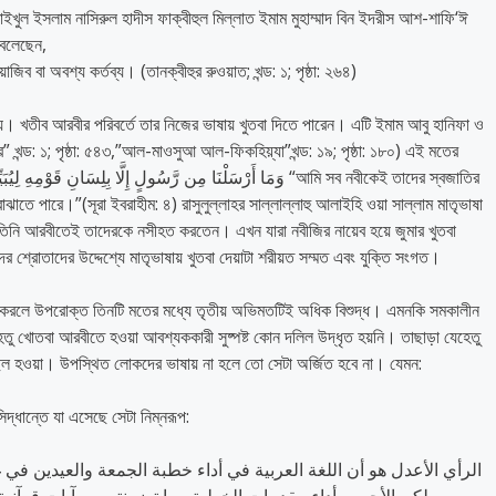
শাইখুল ইসলাম নাসিরুল হাদীস ফাক্বীহুল মিল্লাত ইমাম মুহাম্মাদ বিন ইদরীস আশ-শাফি‘ঈ
 বলেছেন,
াজিব বা অবশ্য কর্তব্য। (তানক্বীহুর রুওয়াত; খন্ড: ১; পৃষ্ঠা: ২৬৪)
নয়। খতীব আরবীর পরিবর্তে তার নিজের ভাষায় খুতবা দিতে পারেন। এটি ইমাম আবু হানিফা ও
” খন্ড: ১; পৃষ্ঠা: ৫৪৩,”আল-মাওসুআ আল-ফিকহিয়্যা”খন্ড: ১৯; পৃষ্ঠা: ১৮০) এই মতের
াতে পারে।”(সূরা ইবরাহীম: ৪) রাসুলুল্লাহর সাল্লাল্লাহু আলাইহি ওয়া সাল্লাম মাতৃভাষা
তিনি আরবীতেই তাদেরকে নসীহত করতেন। এখন যারা নবীজির নায়েব হয়ে জুমার খুতবা
শ্রোতাদের উদ্দেশ্যে মাতৃভাষায় খুতবা দেয়াটা শরীয়ত সম্মত এবং যুক্তি সংগত।
বনা করলে উপরোক্ত তিনটি মতের মধ্যে তৃতীয় অভিমতটিই অধিক বিশুদ্ধ। এমনকি সমকালীন
খোতবা আরবীতে হওয়া আবশ্যককারী সুষ্পষ্ট কোন দলিল উদ্ধৃত হয়নি। তাছাড়া যেহেতু
হাছিল হওয়া। উপস্থিত লোকদের ভাষায় না হলে তো সেটা অর্জিত হবে না। যেমন:
্ধান্তে যা এসেছে সেটা নিম্নরূপ: