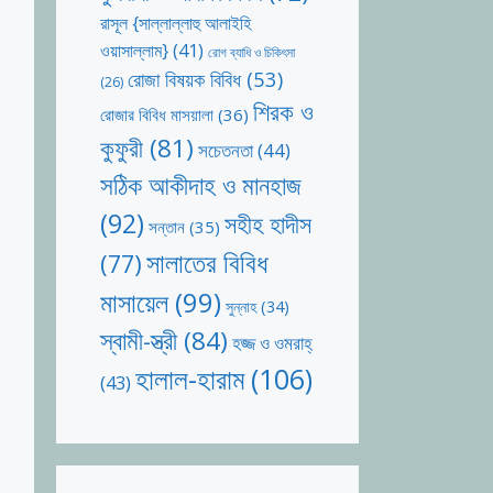
রাসূল {সাল্লাল্লাহু আলাইহি
ওয়াসাল্লাম}
(41)
রোগ ব্যাধি ও চিকিৎসা
রোজা বিষয়ক বিবিধ
(53)
(26)
শিরক ও
রোজার বিবিধ মাসয়ালা
(36)
কুফুরী
(81)
সচেতনতা
(44)
সঠিক আকীদাহ ও মানহাজ
(92)
সহীহ হাদীস
সন্তান
(35)
সালাতের বিবিধ
(77)
মাসায়েল
(99)
সুন্নাহ
(34)
স্বামী-স্ত্রী
(84)
হজ্জ ও ওমরাহ্‌
হালাল-হারাম
(106)
(43)