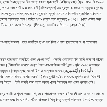
মাম ‘উবাইদুল্লাহ বিন ‘আব্দুস সালাম মুবারকপুরী (রাহিমাহুল্লাহ) [মৃত: ১৪১৪ হি./১৯৯৪
, হাসান আল বসরী এবং জাওবাসী (রাহিমাহুল্লাহ) মত ব্যক্ত করেছেন যে, জুমু‘আর খুতবাহ্
র দিনের খুতবার আবশ্যকতার উপর কুরআন-সুন্নাহ থেকে কোন দলীল প্রমাণিত হয়নি এবং
িকে দ্রুত যাওয়া উদ্দেশ্য।(মিশকাতুল মাসাবিহ হা/১৪০১ ব্যাখ্যা দষ্টব্য)
হওয়াই উত্তম। তবে আরবীতে হওয়া শর্ত কিনা এ ব্যাপারে তাদের মধ্যে মতানৈক্য
সক্ষম তার জন্য আরবীতে খুতবা দেওয়া শর্ত। এমনকি শ্রোতারা যদি আরবী ভাষা না জানেন
মত।(বিস্তারিত জানতে দেখুন: “আল-ফাওয়াকিহুদ দানী” খন্ড:১ পৃষ্ঠা: ৩০৬; কাশ্শাফুল
াল্লাল্লাহু ‘আলাইহি ওয়া সাল্লাম) বলেছেন,«صَلُّوا كَمَا رَأَيْتُمُونِي
াসূল (ﷺ) নিজে আরবিতে খুতবা দিতেন। তিনি আরবি ছাড়া অন্য ভাষায় খুতবা দিয়েছেন বলে কোন প্রমাণ নেই।
 জন্য আরবীতে খুতবা দেওয়া শর্ত; তবে শ্রোতাদের সকলে যদি আরবী ভাষা না জানেন তাহলে
হাবের আলেমদের নিকট এটাই সঠিক অভিমত। কিছু কিছু হাম্বলী আলেমও এ অভিমত ব্যক্ত