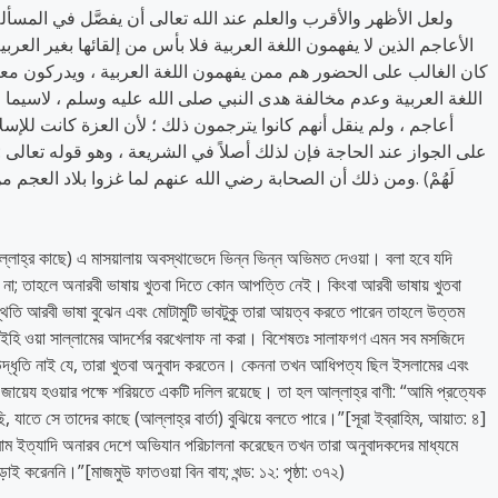
الأعاجم الذين لا يفهمون اللغة العربية فلا بأس من إلقائها بغير العربية
كان الغالب على الحضور هم ممن يفهمون اللغة العربية ، ويدركون معاني
اللغة العربية وعدم مخالفة هدى النبي صلى الله عليه وسلم ، لاسيم
أعاجم ، ولم ينقل أنهم كانوا يترجمون ذلك ؛ لأن العزة كانت للإسلا
على الجواز عند الحاجة فإن لذلك أصلاً في الشريعة ، وهو قوله تعالى : ( وَمَا أَرْسَلْ
لَهُمْ) .ومن ذلك أن الصحابة رضي الله عنهم لما غزوا بلاد العجم
্লাহ্‌র কাছে) এ মাসয়ালায় অবস্থাভেদে ভিন্ন ভিন্ন অভিমত দেওয়া। বলা হবে যদি
 না; তাহলে অনারবী ভাষায় খুতবা দিতে কোন আপত্তি নেই। কিংবা আরবী ভাষায় খুতবা
তি আরবী ভাষা বুঝেন এবং মোটামুটি ভাবটুকু তারা আয়ত্ব করতে পারেন তাহলে উত্তম
আলাইহি ওয়া সাল্লামের আদর্শের বরখেলাফ না করা। বিশেষতঃ সালাফগণ এমন সব মসজিদে
দ্ধৃতি নাই যে, তারা খুতবা অনুবাদ করতেন। কেননা তখন আধিপত্য ছিল ইসলামের এবং
জায়েয হওয়ার পক্ষে শরিয়তে একটি দলিল রয়েছে। তা হল আল্লাহ্‌র বাণী: “আমি প্রত্যেক
ি, যাতে সে তাদের কাছে (আল্লাহ্‌র বার্তা) বুঝিয়ে বলতে পারে।”[সূরা ইব্রাহিম, আয়াত: ৪]
রোম ইত্যাদি অনারব দেশে অভিযান পরিচালনা করেছেন তখন তারা অনুবাদকদের মাধ্যমে
ই করেননি।”[মাজমুউ ফাতওয়া বিন বায; খন্ড: ১২: পৃষ্ঠা: ৩৭২)