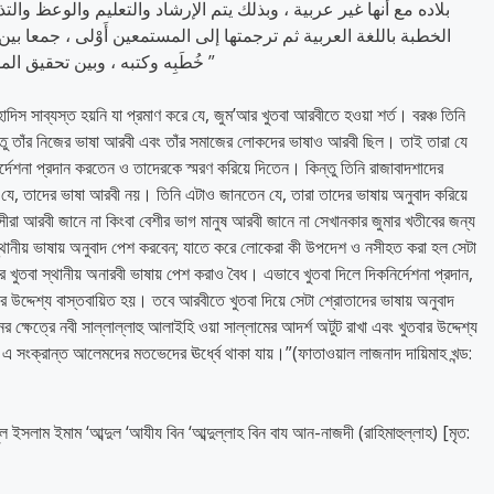
بلاده مع أنها غير عربية ، وبذلك يتم الإرشاد والتعليم والوعظ وال
الخطبة باللغة العربية ثم ترجمتها إلى المستمعين أَوْلى ، جمعا بي
خُطَبِه وكتبه ، وبين تحقيق المقصود من الخطبة خروجا من الخلاف في ذلك ”
দিস সাব্যস্ত হয়নি যা প্রমাণ করে যে, জুম’আর খুতবা আরবীতে হওয়া শর্ত। বরঞ্চ তিনি
েতু তাঁর নিজের ভাষা আরবী এবং তাঁর সমাজের লোকদের ভাষাও আরবী ছিল। তাই তারা যে
ির্দেশনা প্রদান করতেন ও তাদেরকে স্মরণ করিয়ে দিতেন। কিন্তু তিনি রাজাবাদশাদের
যে, তাদের ভাষা আরবী নয়। তিনি এটাও জানতেন যে, তারা তাদের ভাষায় অনুবাদ করিয়ে
রা আরবী জানে না কিংবা বেশীর ভাগ মানুষ আরবী জানে না সেখানকার জুমার খতীবের জন্য
্থানীয় ভাষায় অনুবাদ পেশ করবেন; যাতে করে লোকেরা কী উপদেশ ও নসীহত করা হল সেটা
ুতবা স্থানীয় অনারবী ভাষায় পেশ করাও বৈধ। এভাবে খুতবা দিলে দিকনির্দেশনা প্রদান,
ার উদ্দেশ্য বাস্তবায়িত হয়। তবে আরবীতে খুতবা দিয়ে সেটা শ্রোতাদের ভাষায় অনুবাদ
ক্ষেত্রে নবী সাল্লাল্লাহু আলাইহি ওয়া সাল্লামের আদর্শ অটুট রাখা এবং খুতবার উদ্দেশ্য
এ সংক্রান্ত আলেমদের মতভেদের ঊর্ধ্বে থাকা যায়।”(ফাতাওয়াল লাজনাদ দায়িমাহ খন্ড:
ল ইসলাম ইমাম ‘আব্দুল ‘আযীয বিন ‘আব্দুল্লাহ বিন বায আন-নাজদী (রাহিমাহুল্লাহ) [মৃত: