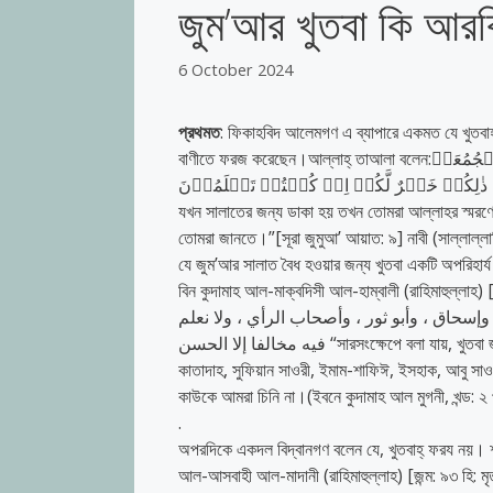
জুম’আর খুতবা কি আরব
6 October 2024
প্রথমত
: ফিকাহবিদ আলেমগণ এ ব্যাপারে একমত যে খুতবাহ 
বাণীতে ফরজ করেছেন।আল্লাহ্‌ তাআলা বলেন:یٰۤاَیُّهَا الَّذِیۡنَ اٰمَنُوۡۤا اِذَا نُوۡدِیَ لِلصَّلٰوۃِ مِنۡ یَّوۡمِ الۡجُمُعَۃِ
رُوا الۡبَیۡعَ ؕ ذٰلِكُمۡ خَیۡرٌ لَّكُمۡ اِنۡ كُنۡتُمۡ تَعۡلَمُوۡنَ
যখন সালাতের জন্য ডাকা হয় তখন তোমরা আল্লাহর স্মরণে
তোমরা জানতে।”[সূরা জুমুআ’ আয়াত: ৯] নাবী (সাল্লাল্ল
যে জুম’আর সালাত বৈধ হওয়ার জন্য খুতবা একটি অপরিহার্য 
বিন কুদামাহ আল-মাক্বদিসী আল-হাম্বালী (রাহিমাহুল্লাহ) [মৃত: ৬২০ হি.] বলেন,” ، لا تصح
وإسحاق ، وأبو ثور ، وأصحاب الرأي ، ولا نعلم
فيه مخالفا إلا الحسن “সারসংক্ষেপে বলা যায়, খুতবা জুমু‘আর একটি শর্ত এবং এটি ব্যতীত সালাত বৈধ নয়। যেমনটি বলেছেন আতা, আন-নাখায়ী,
কাতাদাহ, সুফিয়ান সাওরী, ইমাম-শাফিঈ, ইসহাক, আবু স
কাউকে আমরা চিনি না।(ইবনে কুদামাহ আল মুগনী, খন্ড: ২ পৃ
.
অপরদিকে একদল বিদ্বানগণ বলেন যে, খুতবাহ্ ফরয নয়। শাইখ
আল-আসবাহী আল-মাদানী (রাহিমাহুল্লাহ) [জন্ম: ৯৩ হি: ম