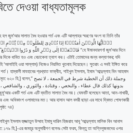
িতে দেওয়া বাধ্যতামূলক
হল জুম’আর সালাত বৈধ হওয়ার শর্ত এবং এটি আল্লাহর স্মরণের অংশ যা তিনি তাঁর
فَاسۡعَوۡا اِلٰی ذِكۡرِ اللّٰهِ وَ ذَ “হে ঈমানদারগণ! জুম’আর দিনে
র দিকে ধাবিত হও এবং বেচাকেনা ত্যাগ কর। এটাই তোমাদের জন্য কল্যাণকর; যদি
াহি ‘আলাইহি ওয়া সাল্লাম) নিজেও নিয়মিত খুতবাহ দিয়েছেন। সুতরাং এ সবই ইঙ্গিত করে
শর্ত। হাম্বালী মাযহাবের প্রখ্যাত ফাক্বীহ, শাইখুল ইসলাম, ইমাম ‘আব্দুল্লাহ বিন আহমাদ
وجملة ذلك أن الخطبة شرط في الجمعة 
بدونها كذلك قال عطاء ، والنخعي ، وقتادة ، والثوري ، والشافعي ، 
াওর এবং অধিকাংশ ওলামাদের মত। আর হাসান আল বসরী ছাড়া এর সাথে দ্বিমত পোষণকারী
ষ্ঠা: ৭৪)
ুল ইসলাম হুজ্জাতুল উম্মাহ ইমামু দারিল হিজরাহ আবূ ‘আব্দুল্লাহ মালিক বিন আনাস
ৃত: ১৭৯ হি.]-এর জমহূর অনুসারীগণ বলেনঃ সেটা ফরয, কিন্তু তা অগ্নিপূজকদের ওপর