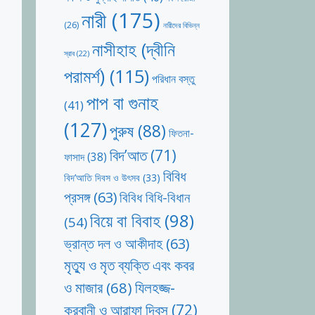
নারী
(175)
(26)
নারীদের বিভিন্ন
নাসীহাহ (দ্বীনি
স্রাব
(22)
পরামর্শ)
(115)
পরিধান বস্তু
পাপ বা গুনাহ
(41)
(127)
পুরুষ
(88)
ফিতনা-
বিদ’আত
(71)
ফাসাদ
(38)
বিবিধ
বিদ’আতি দিবস ও উৎসব
(33)
প্রসঙ্গ
(63)
বিবিধ বিধি-বিধান
বিয়ে বা বিবাহ
(98)
(54)
ভ্রান্ত দল ও আকীদাহ
(63)
মৃত্যু ও মৃত ব্যক্তি এবং কবর
যিলহজ্জ-
ও মাজার
(68)
কুরবানী ও আরাফা দিবস
(72)