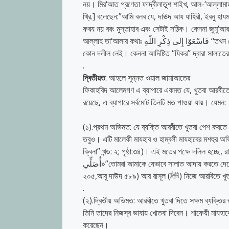
নয়। মির‘আত প্রণেতা ফাদ্বীলাতুশ শাইখ, আল-‘আল্লামাহ, ই
খ্রি.] বলেছেন:”আমি বলব যে, দাঊদ আয যাহিরী, ইবনু হাযম
ফরয নয় বরং মুস্তাহাব এবং সেটাই সঠিক। কেননা জুমু‘আ
আল্লাহ তা‘আলার কথাঃ فَاسْعَوْا إِلى ذِكْرِ اللّهِ ‘‘তখন তোমরা আল্লাহর স্মরণে ধাবিত হও’’- (সূরাহ্ আল জুমু‘আহ্ ৬২: ৯)। এখানে সেটার উপর
কোন দলীল নেই। কেননা আদিষ্টিত ‘‘যিকর’’ দ্বারা সালাতের দ
.
দ্বিতীয়ত
: আহলে সুন্নত ওয়াল জামাআতের
ফিকাহবিদ আলেমগণ এ ব্যাপারে একমত যে, খুতবা আরবীতে 
রয়েছে, এ ব্যাপারে সর্বমোট তিনটি মত পাওয়া যায়। যেমন:
(১).প্রথম অভিমত: যে ব্যক্তি আরবীতে খুতবা পেশ করতে 
তবুও। এটি মালেকী মাযহাব ও হাম্বলী মাযহাবের মশহুর অভি
ক্বিনা” খন্ড: ২; পৃষ্ঠা:৩৪)। এই মতের পক্ষে দলিল হচ্ছে, রাসূলুল্লাহ (স
أُصَلِّي»”তোমরা আমাকে যেভাবে সালাত আদায় করতে দেখেছ সেভাবে সালাত আদায় করবে”।(সহীহ বুখারী হা/৬২৮, ৬৩০, মুসলিম ৬৭৪, তিরমিযী
২০৫,আবূ দাউদ ৫৮৯) আর র
.
(২).দ্বিতীয় অভিমত: আরবীতে খুতবা দিতে সক্ষম ব্যক্তির
তিনি তাদের নিজস্ব ভাষায় খোতবা দিবেন। শাফেয়ী মায
করেছেন।