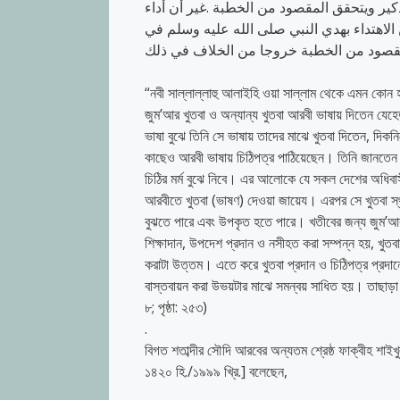
تذكير ويتحقق المقصود من الخطبة .غير أن أداء
ن الاهتداء بهدي النبي صلى الله عليه وسلم في
“নবী সাল্লাল্লাহু আলাইহি ওয়া সাল্লাম থেকে এমন কোন হা
জুম’আর খুতবা ও অন্যান্য খুতবা আরবী ভাষায় দিতেন যেহ
ভাষা বুঝে তিনি সে ভাষায় তাদের মাঝে খুতবা দিতেন, দিকন
কাছেও আরবী ভাষায় চিঠিপত্র পাঠিয়েছেন। তিনি জানতেন 
চিঠির মর্ম বুঝে নিবে। এর আলোকে যে সকল দেশের অধিবাসী
আরবীতে খুতবা (ভাষণ) দেওয়া জায়েয। এরপর সে খুতবা স
বুঝতে পারে এবং উপকৃত হতে পারে। খতীবের জন্য জুম’আর খ
শিক্ষাদান, উপদেশ প্রদান ও নসীহত করা সম্পন্ন হয়, খুতব
করাটা উত্তম। এতে করে খুতবা প্রদান ও চিঠিপত্র প্রদানের 
বাস্তবায়ন করা উভয়টার মাঝে সমন্বয় সাধিত হয়। তাছাড়া 
৮; পৃষ্ঠা: ২৫৩)
.
বিগত শতাব্দীর সৌদি আরবের অন্যতম শ্রেষ্ঠ ফাক্বীহ শাইখু
১৪২০ হি./১৯৯৯ খ্রি.] বলেছেন,