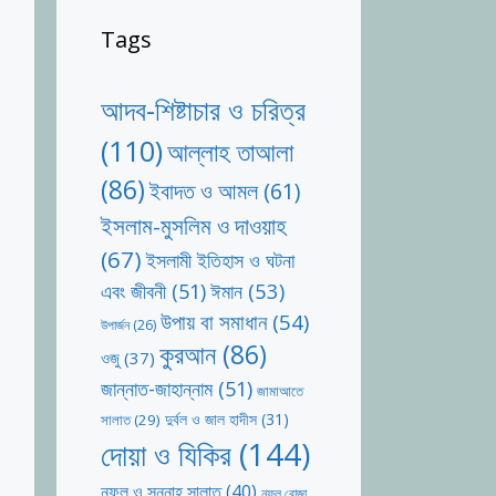
Tags
আদব-শিষ্টাচার ও চরিত্র
(110)
আল্লাহ তাআলা
(86)
ইবাদত ও আমল
(61)
ইসলাম-মুসলিম ও দাওয়াহ
(67)
ইসলামী ইতিহাস ও ঘটনা
ঈমান
(53)
এবং জীবনী
(51)
উপায় বা সমাধান
(54)
উপার্জন
(26)
কুরআন
(86)
ওজু
(37)
জান্নাত-জাহান্নাম
(51)
জামাআতে
দুর্বল ও জাল হাদীস
(31)
সালাত
(29)
দোয়া ও যিকির
(144)
নফল ও সুন্নাহ সালাত
(40)
নফল রোজা