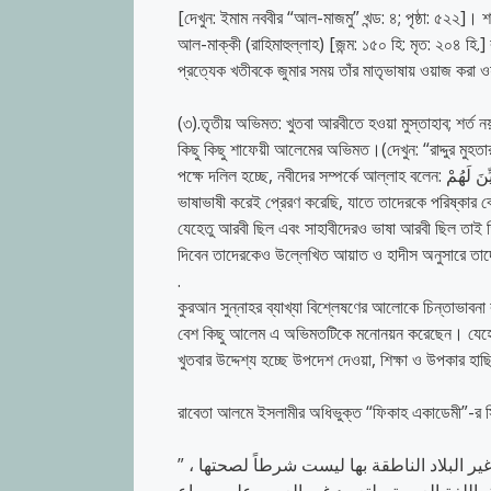
[দেখুন: ইমাম নববীর “আল-মাজমু” খন্ড: ৪; পৃষ্ঠা: ৫২২]। 
আল-মাক্কী (রাহিমাহুল্লাহ) [জন্ম: ১৫০ হি: মৃত: ২০৪ হি.]
প্রত্যেক খতীবকে জুমার সময় তাঁর মাতৃভাষায় ওয়াজ করা ওয়
(৩).তৃতীয় অভিমত: খুতবা আরবীতে হওয়া মুস্তাহাব; শর্ত 
কিছু কিছু শাফেয়ী আলেমের অভিমত।(দেখুন: “রাদ্দুর মুহতার
পক্ষে দলিল হচ্ছে, নবীদের সম্পর্কে আল্লাহ বলেন: وَمَا أَرْسَلْنَا مِن رَّسُولٍ إِلَّا بِلِسَانِ قَوْمِهِ لِيُبَيِّنَ لَهُمْ “আমি সব নবীকেই তাদের স্বজাতির
ভাষাভাষী করেই প্রেরণ করেছি, যাতে তাদেরকে পরিষ্কার বোঝ
যেহেতু আরবী ছিল এবং সাহাবীদেরও ভাষা আরবী ছিল তাই 
দিবেন তাদেরকেও উল্লেখিত আয়াত ও হাদীস অনুসারে তাদের 
.
কুরআন সুন্নাহর ব্যাখ্যা বিশ্লেষণের আলোকে চিন্তাভা
বেশ কিছু আলেম এ অভিমতটিকে মনোনয়ন করেছেন। যেহেতু 
খুতবার উদ্দেশ্য হচ্ছে উপদেশ দেওয়া, শিক্ষা ও উপকার 
রাবেতা আলমে ইসলামীর অধিভুক্ত “ফিকাহ একাডেমী”-র সিদ
” الرأي الأعدل هو أن اللغة العربية في أداء خطبة الجمعة والعيدين في غير البلاد الناطقة بها ليست شرطاً لصحتها ،