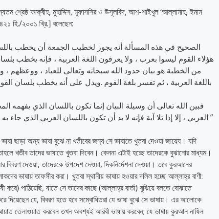
অন্যতম শ্রেষ্ঠ ফাক্বীহ, মুহাদ্দিস, মুফাসসির ও উসূলবিদ, আশ-শাইখুল ‘আল্লামাহ, ইমাম
 ১৪২১ হি./২০০১ খ্রি.] বলেছেন:
هؤلاء القوم ليسوا بعرب ، ولا يعرفون اللغة العربية ، فإنه يخطب بلسان
من الخطبة هو بيان حدود الله سبحانه وتعالى للعباد ، ووعظهم ، وإ
باللغة العربية ، ثم تفسر بلغة القوم .ويدل على أنه يخطب بلسان القو
فبين الله تعالى أن وسيلة البيان إنما تكون باللسان الذي يفهمه ا
العربي ، إلا إذا تلا آية فإنه لا بد أن تكون باللسان العربي الذي جاء به القرآن ، ثم بعد ذلك يفسر لهؤلاء القوم بلغتهم ”
ভাষা ছাড়া অন্য ভাষা বুঝে না খতীবের জন্য সে ভাষাতে খুতবা দেওয়া জায়েয। যদি
হলে খতীব তাদের ভাষাতে খুতবা দিবেন। কেননা এটাই হচ্ছে তাদেরকে বুঝানোর মাধ্যম।
খাগুলোর বিবরণ দেওয়া, তাদেরকে উপদেশ দেওয়া, দিকনির্দেশনা দেওয়া। তবে কুরআনের
র ভাষায় তাফসীর করা। খুতবা স্থানীয় ভাষায় হওয়ার দলিল হচ্ছে আল্লাহ্‌র বাণী:
ী করে) পাঠিয়েছি, যাতে সে তাদের কাছে (আল্লাহ্‌র বার্তা) বুঝিয়ে বলতে বোঝাতে
ট করে দিয়েছেন যে, বিবরণ হতে হবে সম্বোধিতরা যে ভাষা বুঝে সে ভাষায়। এর আলোকে
 আয়াত তেলাওয়াত করবেন তখন অবশ্যই আরবী ভাষায় করবেন; যে ভাষায় কুরআন নাযিল