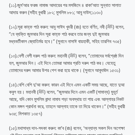
(১১).জুম’আর ফরজ নামাজ আদায়ের পর মসজিদে ৪ রাকা’আত সুন্নাত সালাত
আদায় করুন (সহীহ বুখারী ১৮২; মুসলিম ৮৮১; আবু দাউদ;১১৩০)
(১২).সূরা কাহ্‌ফ পাঠ করুন: আবু সাঈদ খুদরী (রাঃ) হতে বর্ণিত, নবী (ﷺ) বলেন,
“যে ব্যক্তি জুমআর দিন সূরা কাহ্‌ফ পাঠ করবে তার জন্য দুই জুমআর
মধ্যবর্তীকাল জ্যোতির্ময় হবে।” (সুনানে নাসাঈ বায়হাকী, সহিহ তারগিব ৭৩৫)
(১৩).বেশী বেশী দরুদ পাঠ করুন: মহানবী (ﷺ) বলেন, “তোমাদের সর্বশ্রেষ্ঠ দিন
হল, জুমআর দিন। এই দিনে তোমরা আমার প্রতি দরুদ পাঠ কর। যেহেতু
তোমাদের দরুদ আমার উপর পেশ করা হয়ে থাকে। (সুনানে আবূদাঊদ ১৫৩১)
(১৪).বেশি বেশি দু’আ করুন: কারন এই দিনে এমন একটি সময় আছে, যাতে দুআ
কবুল হয়। মহানবী (ﷺ) বলেন, “জুমআর দিনে এমন একটি (সামান্য) মুহূর্ত
আছে, যদি কোন মুসলিম বান্দা নামায পড়া অবস্থায় তা পায় এবং আল্লাহর নিকট
কোন মঙ্গল প্রার্থনা করে, তাহলে আল্লাহ তাকে তা দিয়ে থাকেন।” (সহীহ বুখারী
৯৩৫; মিশকাত ১৩৫৭)
(১৫).যথাসাধ্য দান-সদকা করুন: কা’ব (রাঃ) বলেন, ‘অন্যান্য সকল দিন অপেক্ষা