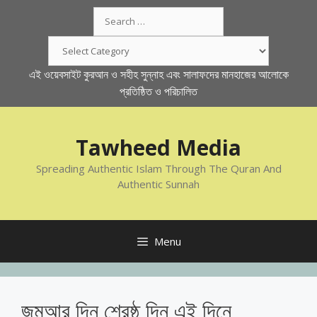
Skip
Search
to
for:
content
Categories
এই ওয়েবসাইট কুরআন ও সহীহ সুন্নাহ এবং সালাফদের মানহাজের আলোকে
প্রতিষ্ঠিত ও পরিচালিত
Tawheed Media
Spreading Authentic Islam Through The Quran And
Authentic Sunnah
Menu
জুমআর দিন শ্রেষ্ঠ দিন এই দিনে