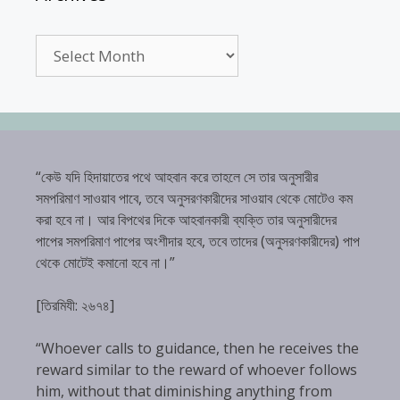
Archives
“কেউ যদি হিদায়াতের পথে আহবান করে তাহলে সে তার অনুসারীর
সমপরিমাণ সাওয়াব পাবে, তবে অনুসরণকারীদের সাওয়াব থেকে মোটেও কম
করা হবে না। আর বিপথের দিকে আহবানকারী ব্যক্তি তার অনুসারীদের
পাপের সমপরিমাণ পাপের অংশীদার হবে, তবে তাদের (অনুসরণকারীদের) পাপ
থেকে মোটেই কমানো হবে না।”
[তিরমিযী: ২৬৭৪]
“Whoever calls to guidance, then he receives the
reward similar to the reward of whoever follows
him, without that diminishing anything from