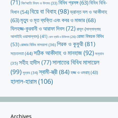
(71)
বিবিধ প্রসঙ্গ
(63)
বিবিধ বিধি-
বিদ’আতি দিবস ও উৎসব
(33)
বিয়ে বা বিবাহ
(98)
ভ্রান্ত দল ও আকীদাহ
বিধান
(54)
মৃত্যু ও মৃত ব্যক্তি এবং কবর ও মাজার
(68)
(63)
যিলহজ্জ-কুরবানী ও আরাফা দিবস
(72)
রাসূল {সাল্লাল্লাহু
রোজা বিষয়ক বিবিধ
আলাইহি ওয়াসাল্লাম}
(41)
রোগ ব্যাধি ও চিকিৎসা
(26)
শিরক ও কুফুরী
(81)
(53)
রোজার বিবিধ মাসয়ালা
(36)
সঠিক আকীদাহ ও মানহাজ
(92)
সচেতনতা
(44)
সন্তান
সালাতের বিবিধ মাসায়েল
সহীহ হাদীস
(77)
(35)
(99)
স্বামী-স্ত্রী
(84)
হজ্জ ও ওমরাহ্‌
(43)
সুন্নাহ
(34)
হালাল-হারাম
(106)
Archives