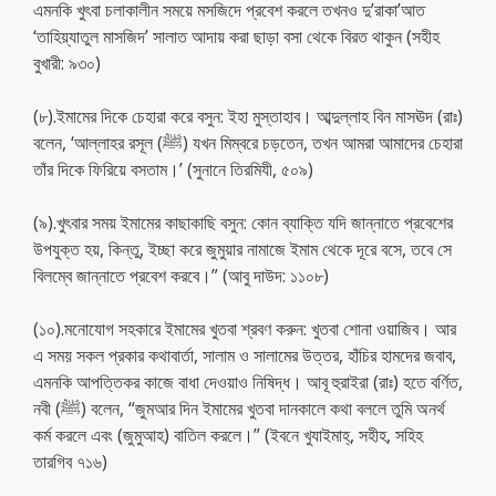
এমনকি খুৎবা চলাকালীন সময়ে মসজিদে প্রবেশ করলে তখনও দু’রাকা’আত
‘তাহিয়্যাতুল মাসজিদ’ সালাত আদায় করা ছাড়া বসা থেকে বিরত থাকুন (সহীহ
বুখারী: ৯৩০)
(৮).ইমামের দিকে চেহারা করে বসুন: ইহা মুস্তাহাব। আব্দুল্লাহ বিন মাসঊদ (রাঃ)
বলেন, ‘আল্লাহর রসূল (ﷺ) যখন মিম্বরে চড়তেন, তখন আমরা আমাদের চেহারা
তাঁর দিকে ফিরিয়ে বসতাম।’ (সুনানে তিরমিযী, ৫০৯)
(৯).খুৎবার সময় ইমামের কাছাকাছি বসুন: কোন ব্যাক্তি যদি জান্নাতে প্রবেশের
উপযুক্ত হয়, কিন্তু, ইচ্ছা করে জুমুয়ার নামাজে ইমাম থেকে দূরে বসে, তবে সে
বিলম্বে জান্নাতে প্রবেশ করবে।” (আবু দাউদ: ১১০৮)
(১০).মনোযোগ সহকারে ইমামের খুতবা শ্রবণ করুন: খুতবা শোনা ওয়াজিব। আর
এ সময় সকল প্রকার কথাবার্তা, সালাম ও সালামের উত্তর, হাঁচির হামদের জবাব,
এমনকি আপত্তিকর কাজে বাধা দেওয়াও নিষিদ্ধ। আবূ হুরাইরা (রাঃ) হতে বর্ণিত,
নবী (ﷺ) বলেন, “জুমআর দিন ইমামের খুতবা দানকালে কথা বললে তুমি অনর্থ
কর্ম করলে এবং (জুমুআহ) বাতিল করলে।” (ইবনে খুযাইমাহ্‌, সহীহ, সহিহ
তারগিব ৭১৬)