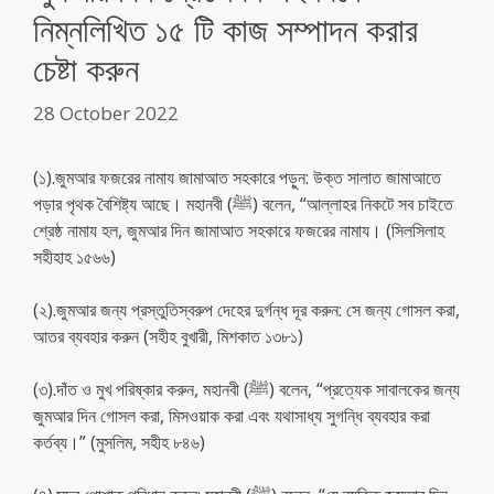
নিম্নলিখিত ১৫ টি কাজ সম্পাদন করার
চেষ্টা করুন
28 October 2022
(১).জুমআর ফজরের নামায জামাআত সহকারে পড়ুন: উক্ত সালাত জামাআতে
পড়ার পৃথক বৈশিষ্ট্য আছে। মহানবী (ﷺ) বলেন, “আল্লাহর নিকটে সব চাইতে
শ্রেষ্ঠ নামায হল, জুমআর দিন জামাআত সহকারে ফজরের নামায। (সিলসিলাহ
সহীহাহ ১৫৬৬)
(২).জুমআর জন্য প্রস্তুতিস্বরুপ দেহের দুর্গন্ধ দূর করুন: সে জন্য গোসল করা,
আতর ব্যবহার করুন (সহীহ বুখারী, মিশকাত ১৩৮১)
(৩).দাঁত ও মুখ পরিষ্কার করুন, মহানবী (ﷺ) বলেন, “প্রত্যেক সাবালকের জন্য
জুমআর দিন গোসল করা, মিসওয়াক করা এবং যথাসাধ্য সুগন্ধি ব্যবহার করা
কর্তব্য।” (মুসলিম, সহীহ ৮৪৬)