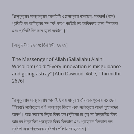
“রাসূলুল্লাহ সাল্লাল্লাহু আলাইহি ওয়াসাল্লাম বলেছেন, সাবধান! (ধর্মে)
প্রতিটি নব আবিষ্কার সম্পর্কে! কারণ প্রতিটি নব আবিষ্কার হলো বিদ‘আত
এবং প্রতিটি বিদ‘আত হলো ভ্রষ্টতা।”
[আবূ দাউদ: ৪৬০৭; তিরমিজী: ২৬৭৬]
The Messenger of Allah (Sallallahu Alaihi
Wasallam) said: “Every innovation is misguidance
and going astray” [Abu Dawood: 4607; Thirmidhi:
2676]
“রাসূলুল্লাহ সাল্লাল্লাহু আলাইহি ওয়াসাল্লাম তাঁর এক খুতবায় বলেছেন,
“নিশ্চয়ই সর্বোত্তম বাণী আল্লাহ্‌র কিতাব এবং সর্বোত্তম আদর্শ মুহাম্মদের
আদর্শ। আর সবচেয়ে নিকৃষ্ট বিষয় হল (দ্বীনের মধ্যে) নব উদ্ভাবিত বিষয়।
আর নব উদ্ভাবিত প্রত্যেক বিষয় বিদআত এবং প্রত্যেক বিদআত হল
ভ্রষ্টতা এবং প্রত্যেক ভ্রষ্টতার পরিণাম জাহান্নাম।”