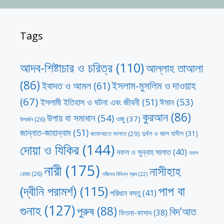
Tags
আদব-শিষ্টাচার ও চরিত্র
(110)
আল্লাহ তাআলা
(86)
ইসলাম-মুসলিম ও দাওয়াহ
ইবাদত ও আমল
(61)
(67)
ঈমান
(53)
ইসলামী ইতিহাস ও ঘটনা এবং জীবনী
(51)
কুরআন
(86)
উপায় বা সমাধান
(54)
ওজু
(37)
উপার্জন
(26)
জান্নাত-জাহান্নাম
(51)
দুর্বল ও জাল হাদীস
(31)
জামাআতে সালাত
(29)
দোয়া ও যিকির
(144)
নফল ও সুন্নাহ সালাত
(40)
নফল
নারী
(175)
নাসীহাহ
রোজা
(26)
নারীদের বিভিন্ন স্রাব
(22)
পাপ বা
(দ্বীনি পরামর্শ)
(115)
পরিধান বস্তু
(41)
গুনাহ
(127)
পুরুষ
(88)
বিদ’আত
ফিতনা-ফাসাদ
(38)