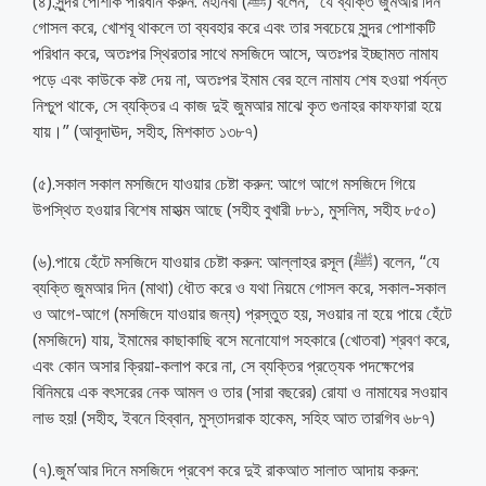
(৪).সুন্দর পোশাক পরিধান করুন: মহানবী (ﷺ) বলেন, “যে ব্যক্তি জুমআর দিন
গোসল করে, খোশবূ থাকলে তা ব্যবহার করে এবং তার সবচেয়ে সুন্দর পোশাকটি
পরিধান করে, অতঃপর স্থিরতার সাথে মসজিদে আসে, অতঃপর ইচ্ছামত নামায
পড়ে এবং কাউকে কষ্ট দেয় না, অতঃপর ইমাম বের হলে নামায শেষ হওয়া পর্যন্ত
নিশ্চুপ থাকে, সে ব্যক্তির এ কাজ দুই জুমআর মাঝে কৃত গুনাহর কাফফারা হয়ে
যায়।” (আবূদাঊদ, সহীহ, মিশকাত ১৩৮৭)
(৫).সকাল সকাল মসজিদে যাওয়ার চেষ্টা করুন: আগে আগে মসজিদে গিয়ে
উপস্থিত হওয়ার বিশেষ মাহাত্ম আছে (সহীহ বুখারী ৮৮১, মুসলিম, সহীহ ৮৫০)
(৬).পায়ে হেঁটে মসজিদে যাওয়ার চেষ্টা করুন: আল্লাহর রসূল (ﷺ) বলেন, “যে
ব্যক্তি জুমআর দিন (মাথা) ধৌত করে ও যথা নিয়মে গোসল করে, সকাল-সকাল
ও আগে-আগে (মসজিদে যাওয়ার জন্য) প্রস্তুত হয়, সওয়ার না হয়ে পায়ে হেঁটে
(মসজিদে) যায়, ইমামের কাছাকাছি বসে মনোযোগ সহকারে (খোতবা) শ্রবণ করে,
এবং কোন অসার ক্রিয়া-কলাপ করে না, সে ব্যক্তির প্রত্যেক পদক্ষেপের
বিনিময়ে এক বৎসরের নেক আমল ও তার (সারা বছরের) রোযা ও নামাযের সওয়াব
লাভ হয়! (সহীহ, ইবনে হিব্বান, মুস্তাদরাক হাকেম, সহিহ আত তারগিব ৬৮৭)
(৭).জুম’আর দিনে মসজিদে প্রবেশ করে দুই রাকআত সালাত আদায় করুন: