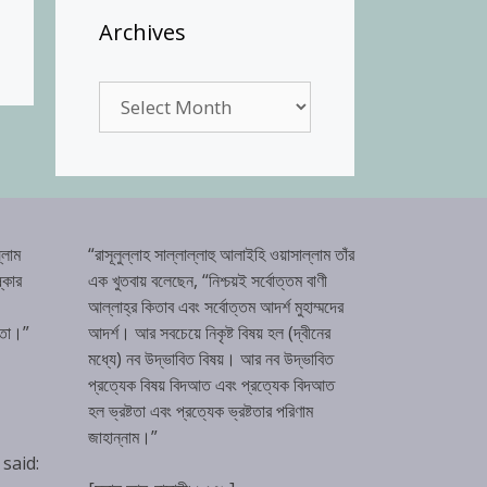
Archives
Archives
্লাম
“রাসূলুল্লাহ সাল্লাল্লাহু আলাইহি ওয়াসাল্লাম তাঁর
্কার
এক খুতবায় বলেছেন, “নিশ্চয়ই সর্বোত্তম বাণী
আল্লাহ্‌র কিতাব এবং সর্বোত্তম আদর্শ মুহাম্মদের
টতা।”
আদর্শ। আর সবচেয়ে নিকৃষ্ট বিষয় হল (দ্বীনের
মধ্যে) নব উদ্ভাবিত বিষয়। আর নব উদ্ভাবিত
প্রত্যেক বিষয় বিদআত এবং প্রত্যেক বিদআত
হল ভ্রষ্টতা এবং প্রত্যেক ভ্রষ্টতার পরিণাম
জাহান্নাম।”
 said: