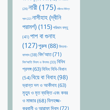
নারী
(175)
(26)
নারীদের বিভিন্ন
নাসীহাহ (দ্বীনি
স্রাব
(22)
পরামর্শ)
(115)
পরিধান বস্তু
পাপ বা গুনাহ
(41)
(127)
পুরুষ
(88)
ফিতনা-
বিদ’আত
(71)
ফাসাদ
(38)
বিবিধ
বিদ’আতি দিবস ও উৎসব
(33)
প্রসঙ্গ
(63)
বিবিধ বিধি-বিধান
বিয়ে বা বিবাহ
(98)
(54)
ভ্রান্ত দল ও আকীদাহ
(63)
মৃত্যু ও মৃত ব্যক্তি এবং কবর
যিলহজ্জ-
ও মাজার
(68)
কুরবানী ও আরাফা দিবস
(72)