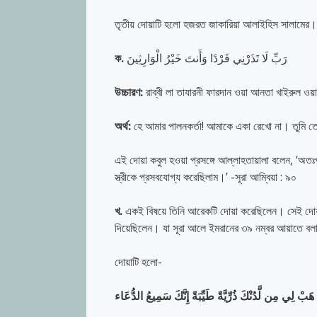
তৃতীয় দোয়াটি হলো হজরত জাকারিয়া আলাইহিস সালামের। 
ক.
رَبِّ لَا تَذَرْنِي فَرْدًا وَأَنتَ خَيْرُ الْوَارِثِينَ
উচ্চারণ:
রাব্বী লা তাযারনী ফারদান ওয়া আনতা খাইরুল ওয়
অর্থ:
হে আমার পালনকর্তা! আমাকে একা রেখো না। তুমি তে
এই দোয়া কবুল হওয়া প্রসঙ্গে আল্লাহতায়ালা বলেন, ‘অতঃ
স্ত্রীকে প্রসবযোগ্য করেছিলাম।’ -সূরা আম্বিয়া : ৯০
খ.
একই বিষয়ে তিনি আরেকটি দোয়া করেছিলেন। সেই দোয়া
দিয়েছিলেন। যা সূরা আলে ইমরানের ৩৯ নম্বর আয়াতে ব
দোয়াটি হলো-
هَبْ لِي مِن لَّدُنْكَ ذُرِّيَّةً طَيِّبَةً إِنَّكَ سَمِيعُ الدُّعَاء