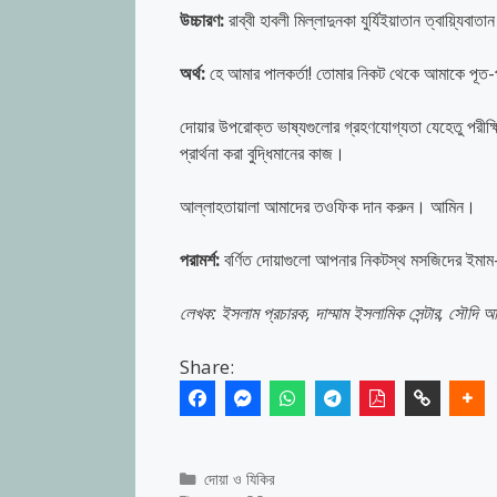
উচ্চারণ:
রাব্বী হাবলী মিল্লাদুনকা যুর্যিইয়াতান ত্বায়্যিবাত
অর্থ:
হে আমার পালকর্তা! তোমার নিকট থেকে আমাকে পূত-পবি
দোয়ার উপরোক্ত ভাষ্যগুলোর গ্রহণযোগ্যতা যেহেতু পরীক্ষি
প্রার্থনা করা বুদ্ধিমানের কাজ।
আল্লাহতায়ালা আমাদের তওফিক দান করুন। আমিন।
পরামর্শ:
বর্ণিত দোয়াগুলো আপনার নিকটস্থ মসজিদের ইমা
লেখক: ইসলাম প্রচারক, দাম্মাম ইসলামিক সেন্টার, সৌদি 
Share:
Categories
দোয়া ও যিকির