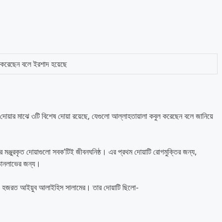
ল করেছেন বলে ইরশাদ হয়েছে
দোয়ার মাঝে ৩টি বিশেষ দোয়া রয়েছে, যেগুলো আল্লাহতায়ালা কবুল করেছেন বলে জানিয়ে
র মঞ্জুরকৃত দোয়াগুলো সবক’টিই জীবনঘনিষ্ঠ। এর প্রথম দোয়াটি রোগমুক্তির জন্য,
্তানলাভের জন্য।
বী হজরত আইয়ুব আলাইহিস সালামের। তার দোয়াটি ছিলো-