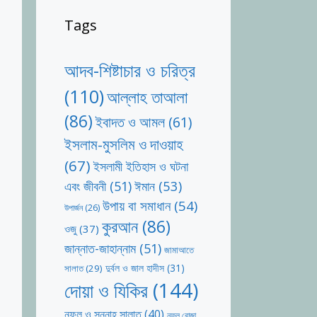
Tags
আদব-শিষ্টাচার ও চরিত্র
(110)
আল্লাহ তাআলা
(86)
ইবাদত ও আমল
(61)
ইসলাম-মুসলিম ও দাওয়াহ
(67)
ইসলামী ইতিহাস ও ঘটনা
ঈমান
(53)
এবং জীবনী
(51)
উপায় বা সমাধান
(54)
উপার্জন
(26)
কুরআন
(86)
ওজু
(37)
জান্নাত-জাহান্নাম
(51)
জামাআতে
দুর্বল ও জাল হাদীস
(31)
সালাত
(29)
দোয়া ও যিকির
(144)
নফল ও সুন্নাহ সালাত
(40)
নফল রোজা