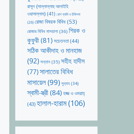
রাসূল {সাল্লাল্লাহু আলাইহি
ওয়াসাল্লাম}
(41)
রোগ ব্যাধি ও চিকিৎসা
রোজা বিষয়ক বিবিধ
(53)
(26)
শিরক ও
রোজার বিবিধ মাসয়ালা
(36)
কুফুরী
(81)
সচেতনতা
(44)
সঠিক আকীদাহ ও মানহাজ
(92)
সহীহ হাদীস
সন্তান
(35)
সালাতের বিবিধ
(77)
মাসায়েল
(99)
সুন্নাহ
(34)
স্বামী-স্ত্রী
(84)
হজ্জ ও ওমরাহ্‌
হালাল-হারাম
(106)
(43)