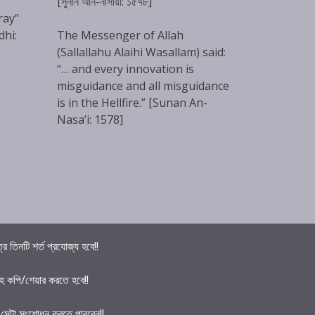
[সুনান আন-নাসায়ী: ১৫৭৮]
ray”
dhi:
The Messenger of Allah
(Sallallahu Alaihi Wasallam) said:
“… and every innovation is
misguidance and all misguidance
is in the Hellfire.” [Sunan An-
Nasa’i: 1578]
তিনটি শর্ত প্রযোজ্য হবে!!
হ কপি/শেয়ার করতে হবে!!
ে সেটা সংশোধন করতে পারবেন!!