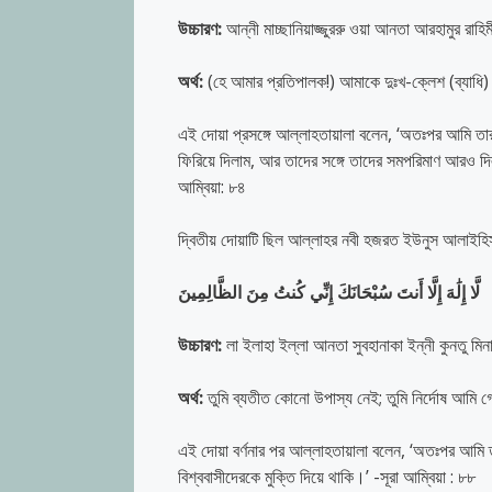
উচ্চারণ:
আন্নী মাচ্ছানিয়াজ্জুররু ওয়া আনতা আরহামুর রাহ
অর্থ:
(হে আমার প্রতিপালক!) আমাকে দুঃখ-ক্লেশ (ব্যাধি) স্
এই দোয়া প্রসঙ্গে আল্লাহতায়ালা বলেন, ‘অতঃপর আমি তার 
ফিরিয়ে দিলাম, আর তাদের সঙ্গে তাদের সমপরিমাণ আরও দ
আম্বিয়া: ৮৪
দ্বিতীয় দোয়াটি ছিল আল্লাহর নবী হজরত ইউনুস আলাইহ
لَّا إِلَٰهَ إِلَّا أَنتَ سُبْحَانَكَ إِنِّي كُنتُ مِنَ الظَّالِمِينَ
উচ্চারণ:
লা ইলাহা ইল্লা আনতা সুবহানাকা ইন্নী কুনতু ম
অর্থ:
তুমি ব্যতীত কোনো উপাস্য নেই; তুমি নির্দোষ আমি 
এই দোয়া বর্ণনার পর আল্লাহতায়ালা বলেন, ‘অতঃপর আমি ত
বিশ্ববাসীদেরকে মুক্তি দিয়ে থাকি।’ -সূরা আম্বিয়া : ৮৮