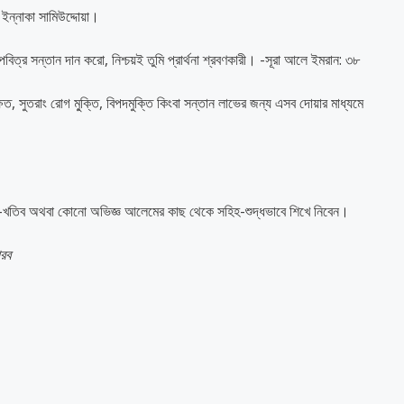
ান ইন্নাকা সামিউদ্দোয়া।
ত্র সন্তান দান করো, নিশ্চয়ই তুমি প্রার্থনা শ্রবণকারী। -সূরা আলে ইমরান: ৩৮
ত, সুতরাং রোগ মু্ক্তি, বিপদমুক্তি কিংবা সন্তান লাভের জন্য এসব দোয়ার মাধ্যমে
ম-খতিব অথবা কোনো অভিজ্ঞ আলেমের কাছ থেকে সহিহ-শুদ্ধভাবে শিখে নিবেন।
আরব