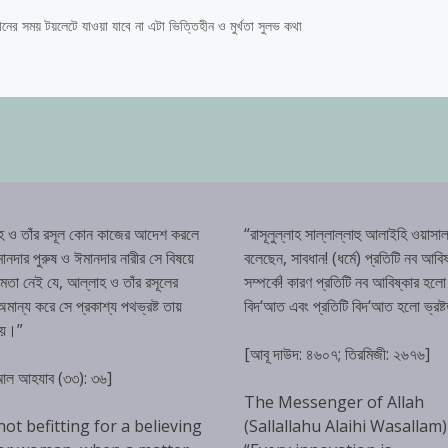
ের সময় টয়লেটে যাওয়া যাবে না এটা ভিত্তিহীন ও মুর্খতা সুলভ কথা
হ ও তাঁর রসূল কোন কাজের আদেশ করলে
“রাসূলুল্লাহ সাল্লাল্লাহু আলাইহি ওয়াসাল
ানদার পুরুষ ও ঈমানদার নারীর সে বিষয়ে
বলেছেন, সাবধান! (ধর্মে) প্রতিটি নব আবিষ
্ষমতা নেই যে, আল্লাহ ও তাঁর রসূলের
সম্পর্কে! কারণ প্রতিটি নব আবিষ্কার হলো
ান্য করে সে প্রকাশ্য পথভ্রষ্ট তায়
বিদ‘আত এবং প্রতিটি বিদ‘আত হলো ভ্রষ্
হয়।”
[আবূ দাউদ: ৪৬০৭; তিরমিজী: ২৬৭৬]
 আল আহযাব (৩৩): ৩৬]
The Messenger of Allah
 not befitting for a believing
(Sallallahu Alaihi Wasallam)