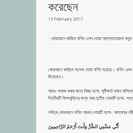
করেছেন
13 February 2017
কোরআনে কারিমে বর্ণিত এসব দোয়া আল্লাহতায়ালা কবু
কোরআনে কারিমে অনেক দোয়া বর্ণিত হয়েছে। বর্ণিত এসব 
দিয়েছেন।
আরও অবাক করার মতো বিষয় হলো, সৃষ্টিকর্তা মহান মালিকে
দ্বিতীয়টি বিপদমুক্তির জন্য আর তৃতীয় দোয়াটি হলো- সন
পবিত্র কোরআনে বর্ণিত প্রথম দোয়াটি হলো- আল্লাহর ন
أَنِّي مَسَّنِيَ الضُّرُّ وَأَنتَ أَرْحَمُ الرَّاحِمِينَ