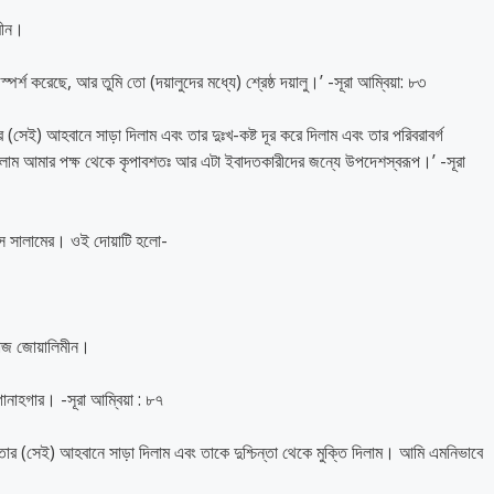
িমীন।
পর্শ করেছে, আর তুমি তো (দয়ালুদের মধ্যে) শ্রেষ্ঠ দয়ালু।’ -সূরা আম্বিয়া: ৮৩
(সেই) আহবানে সাড়া দিলাম এবং তার দুঃখ-কষ্ট দূর করে দিলাম এবং তার পরিবরাবর্গ
িলাম আমার পক্ষ থেকে কৃপাবশতঃ আর এটা ইবাদতকারীদের জন্যে উপদেশস্বরূপ।’ -সূরা
িস সালামের। ওই দোয়াটি হলো-
িনাজ জোয়ালিমীন।
গোনাহগার। -সূরা আম্বিয়া : ৮৭
ার (সেই) আহবানে সাড়া দিলাম এবং তাকে দুশ্চিন্তা থেকে মুক্তি দিলাম। আমি এমনিভাবে