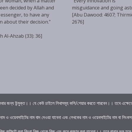
or woman, when a matter
“Every innovation is
een decided by Allah and
misguidance and going ast
essenger, to have any
[Abu Dawood: 4607; Thirmi
n about their decision.”
2676]
h Al-Ahzab (33): 36]
বার জন্য উন্মুক্ত।। যে কেউ চাইলে লিখাসমূহ কপি/শেয়ার করতে পারবেন।। তবে এক্ষেত্রে 
 নাম ও ওয়েবসাইটের নাম বাদ দেওয়া যাবেনা এবং লেখকের নাম ও ওয়েবসাইটের নাম বা লিংকস
কিছু কাটছাট করা কিংবা নিজ থেকে কিছু এড করে প্রচার করা যাবেনা।। তবে বানান ভুল হল