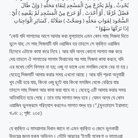
يُحْدِثْ , وَلَمْ يَخْرُجْ مِنْ الْمَسْجِدِ لِبَقَاءِ مَحَلِّهِ ( وَإِنْ طَالَ
فَصْلٌ عُرْفًا , أَوْ أَحْدَثَ , أَوْ خَرَجَ مِنْ الْمَسْجِدِ لَمْ يَقْضِهِ ) أَيْ :
السُّجُودَ لِفَوَاتِ مَحَلِّهِ ( وَصَحَّتْ ) صَلَاتُهُ , كَسَائِرِ الْوَاجِبَاتِ
إذَا تَرَكَهَا سَهْوًا “
“কেউ যদি সালামের আগে আদায় করা মুস্তাহাব এমন কোন সাহু সিজদা দিতে
ভুলে যায়; সে সাহু সিজদাটি যদি ওয়াজিব হয় তাহলে সে ব্যক্তি ওয়াজিব
হিসেবে এটাকে কাযা করে নিবে। আর যদি অন্য কোনো সালাত শুরু করে
দেয় তাহলে ঐ সালাতের সালাম ফিরানোর পর সাহু সিজদা কাযা করবে; যদি
এর মধ্যে বেশি বিলম্ব না হয়; ওজু না ভাঙ্গে এবং মসজিদ থেকে বের না হয়।
যেহেতু সিজদাটি আদায় করার সময় এখনো আছে। আর যদি প্রথা অনুযায়ী
খুব দেরী হয়ে যায়, কিংবা ওজু ছুটে যায় কিংবা মসজিদ থেকে বেরিয়ে যায়
তাহলে সাহু সিজদা আর কাযা করা যাবে না। যেহেতু এটি আদায় করার সময়
অতিবাহিত হয়ে গেছে। তবে তার সালাত শুদ্ধ হবে। যেমন অন্য যে কোন
ওয়াজিব ভুলক্রমে পরিত্যাগ করলেও সালাত শুদ্ধ হয়।”,(মুনতাহাল ইরাদাত;
খণ্ড: ১; পৃষ্ঠা: ২৩৫)
.
যে ব্যক্তি এ মাসয়ালার বিধান জানে না এমন ব্যক্তি ও জেনে ভুলকারী
উভয়ের জন্য হুকুম অভিন্ন। সৌদি আরবের ‘ইলমী গবেষণা ও ফাতাওয়া