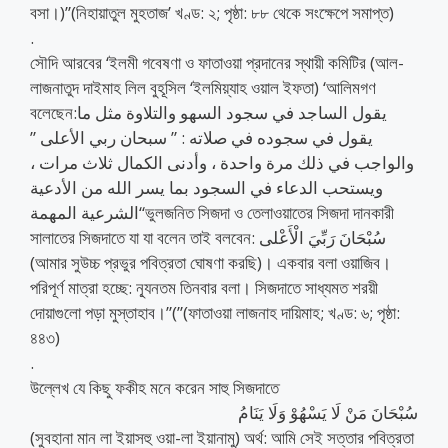
বসা।)”(নিহায়াতুল মুহতাজ’ খণ্ড: ২; পৃষ্ঠা: ৮৮ থেকে সংক্ষেপে সমাপ্ত)
.
সৌদি আরবের ‘ইলমী গবেষণা ও ফাতাওয়া প্রদানের স্থায়ী কমিটির (আল-
লাজনাতুদ দাইমাহ লিল বুহূসিল ‘ইলমিয়্যাহ ওয়াল ইফতা) ‘আলিমগণ
বলেছেন:يقول الساجد في سجود السهو والتلاوة مثل ما
يقول في سجوده في صلاته : ” سبحان ربي الأعلى ”
والواجب في ذلك مرة واحدة ، وأدنى الكمال ثلاث مرات ،
ويستحب الدعاء في السجود بما يسر الله من الأدعية
الشرعية المهمة“ভুলজনিত সিজদা ও তেলাওয়াতের সিজদা দানকারী
সালাতের সিজদাতে যা যা বলেন তাই বলবেন: سُبْحَانَ رَبِّيَ الْأَعْلى
(আমার সুউচ্চ প্রভুর পবিত্রতা ঘোষণা করছি)। একবার বলা ওয়াজিব।
পরিপূর্ণ মাত্রা হচ্ছে: ন্যূনতম তিনবার বলা। সিজদাতে সাধ্যমত শরয়ী
দোয়াগুলো পড়া মুস্তাহাব।”(”(ফাতাওয়া লাজনাহ দায়িমাহ; খণ্ড: ৬; পৃষ্ঠা:
৪৪৩)
.
উল্লেখ যে কিছু ফকীহ মনে করেন সাহু সিজদাতে
سُبْحَانَ مَنْ لَا يَسْهُوْ وَلَا يَنَامُ
(সুবহানা মান লা ইয়াসহু ওয়া-লা ইয়ানামু) অর্থ: আমি সেই সত্তার পবিত্রতা