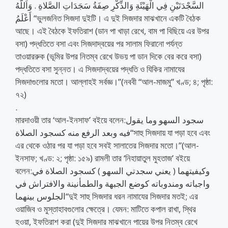
السَّجْدَتَيْنِ فِي الْهَيْئَةِ وَالذِّكْرِ صِفَةُ سَجَدَاتِ الصَّلاةِ . وَاَللَّهُ
أَعْلَمُ “ভুলজনিত সিজদা দুইটি। এ দুই সিজদার মাঝখানে একটি বৈঠক
আছে। এই বৈঠকে ইফতিরাশ (ডান পা খাড়া রেখে, বাম পা বিছিয়ে এর উপর
বসা) পদ্ধতিতে বসা এবং সিজদাদ্বয়ের পর সালাম ফিরানো পর্যন্ত
তাওয়াররুক (ভূমির উপর নিতম্ব রেখে উভয় পা ডান দিকে বের করে বসা)
পদ্ধতিতে বসা সুন্নত। এ সিজদাদ্বয়ের পদ্ধতি ও যিকির নামাযের
সিজদাগুলোর মতো। আল্লাহই সর্বজ্ঞ।”(নববী “আল-মাজমু” খণ্ড; ৪; পৃষ্ঠা:
৭২)
.
মারদাওয়ী তার ‘আল-ইনসাফ’ বইয়ে বলেন:سجود السهو وما يقول
فيه وبعد الرفع منه كسجود الصلاة“সাহু সিজদায় যা পড়া হবে এবং
এর থেকে ওঠার পর যা পড়া হবে সবই সালাতের সিজদার মতো।”(আল-
ইনসাফ; খণ্ড: ২; পৃষ্ঠা: ১৫৯) রামলী তার ‘নিহায়াতুল মুহতাজ’ বইয়ে
বলেন:وكيفيتهما ( يعني سجدتي السهو ) كسجود الصلاة في
واجباته ومندوباته كوضع الجبهة والطمأنينة والافتراش في
الجلوس بينهما“দুই সাহু সিজদার ধরন নামাযের সিজদার মতই; এর
ওয়াজিব ও মুস্তাহাবগুলোর ক্ষেত্রে। যেমন: মাটিতে কপাল রাখা, স্থির
হওয়া, ইফতিরাশ করা (দুই সিজদার মাঝখানে পায়ের উপর নিতম্ব রেখে