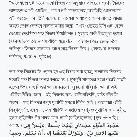
“আলেমদের দুই মতের মাঝে বিশুদ্ধ মত অনুসারে সালাতের প্রথম বৈঠকের
তাশাহ্‌হুদ একটি ওয়াজিব। কারণ নবী সাল্লাল্লাহু আলাইহি ওয়াসাল্লাম
এটা করতেন এবং তিনি বলেছেন: “তোমরা আমাকে যেভাবে সালাত আদায়
করতে দেখছ সেভাবে সালাত আদায় করো।” এবং যেহেতু তিনি এটা ছেড়ে
দেওয়ার প্রেক্ষিতে সাহু সিজদা দিয়েছিলেন। সুতরাং কেউ ইচ্ছাকৃত প্রথম
বৈঠক ছাড়লে তার নামায বাতিল হয়ে যাবে। আর ভুল করে ছেড়ে দিলে
ক্ষতিপূরণ হিসেবে সালামের আগে সাহু সিজদা দিবে।”(ফাতাওয়া লাজনাহ
দায়িমাহ; খণ্ড: ৭; পৃষ্ঠা: ৮)
.
আর সাহু সিজদায় কি পড়তে হয় এই বিষয়ে কথা হচ্ছে, সালাতের সিজদার
মতোই সাহু সিজদা আদায় করতে হয়। মুসল্লী সালাতের মতো করেই সাতটা
হাড়ের উপর সাহু সিজদা আদায় করবে। ‘সুবহানা রাব্বিয়াল আ‘লা’ এই
পরিচিত যিকির পড়বে। দুই সিজদার মঝে ‘রাব্বিগফিরলি, রাব্বিগফিরলি’
পড়বে। সাহু সিজদার জন্য সুনির্দিষ্ট কোনো যিকির নেই। আলেমরা এটাই
সিদ্ধান্ত দিয়েছেন। যেমন শাফি‘ঈ মাযহাবের প্রখ্যাত মুহাদ্দিস ও ফাক্বীহ,
ইমাম মুহিউদ্দীন বিন শারফ আন-নববী (রাহিমাহুল্লাহ) [মৃত: ৬৭৬ হি.]
বলেছেন;سُجُودُ السَّهْوِ سَجْدَتَانِ بَيْنَهُمَا جَلْسَةٌ , وَيُسَنُّ فِي
هَيْئَتِهَا الافْتِرَاشُ ، وَيَتَوَرَّكُ بَعْدَهُمَا إلَى أَنْ يُسَلِّمَ , وَصِفَةُ