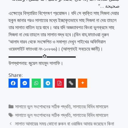
صحيحة …”
এক্ষেত্রে বিস্তারিত বিশ্লেষণ প্রয়োজন। যদি সে ব্যক্তি সাহু সিজদা দেয়ার
হুকুম জানার পরও সালাতের মধ্যে ইচ্ছাকৃতভাবে সাহু সিজদা না দেয় তাহলে
তার সালাত বাতিল হয়ে যাবে। আর যদি অজ্ঞতাবশত কিংবা ভুলক্রমে সাহু
সিজদা না দেয় তাহলে তার সালাত শুদ্ধ হবে।(বিন বায,ফাতাওয়া নূরুন
‘আলাদ দারব থেকে সংক্ষেপিত ও সমাপ্ত দেখুন শাইখের অফিসিয়াল
ওয়েবসাইট ফাতওয়া নং-১০৮৬৬)। (আল্লাহই সবচেয়ে জ্ঞানী)।
▬▬▬▬▬▬▬✿▬▬▬▬▬▬
উপস্থাপনায়: জুয়েল মাহমুদ সালাফি।
Share:
Categories
সালাতে ভুল সংশোধনের সঠিক পদ্ধতি
,
সালাতের বিবিধ মাসায়েল
Tags
সালাতে ভুল সংশোধনের সঠিক পদ্ধতি
,
সালাতের বিবিধ মাসায়েল
সালাত আদায়ের সময় কোনো রুকন বা ওয়াজিব আদায় করেছেন কিনা