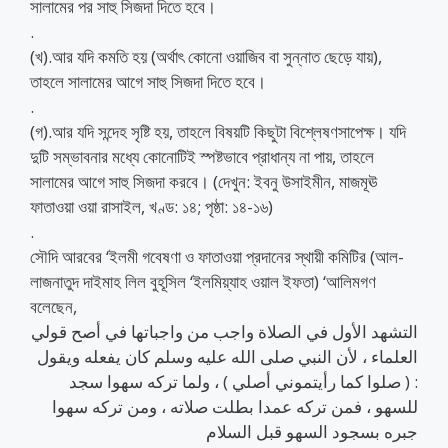
সালামের পর সাহু সিজদা দিতে হবে।
.
(খ).আর যদি কমতি হয় (অর্থাৎ কোনো ওয়াজিব বা সুন্নাত ছেড়ে যায়),
তাহলে সালামের আগে সাহু সিজদা দিতে হবে।
.
(গ).আর যদি সন্দেহ সৃষ্টি হয়, তাহলে বিষয়টি কিছুটা বিশ্লেষণসাপেক্ষ। যদি
দুটি সম্ভাবনার মধ্যে কোনোটিই স্পষ্টভাবে প্রাধান্য না পায়, তাহলে
সালামের আগে সাহু সিজদা করবে। (দেখুন: ইবনু উসাইমীন, মাজমূঊ
ফাতাওয়া ওয়া রাসাইল, খণ্ড: ১৪; পৃষ্ঠা: ১৪-১৬)
.
সৌদি আরবের ‘ইলমী গবেষণা ও ফাতাওয়া প্রদানের স্থায়ী কমিটির (আল-
লাজনাতুদ দাইমাহ লিল বুহূসিল ‘ইলমিয়্যাহ ওয়াল ইফতা) ‘আলিমগণ
বলেছেন,
التشهد الأول في الصلاة واجب من واجباتها في أصح قولي
العلماء ، لأن النبي صلى الله عليه وسلم كان يفعله ويقول
: ( صلوا كما رأيتموني أصلي ) ، ولما تركه سهوا سجد
للسهو ، فمن تركه عمدا بطلت صلاته ، ومن تركه سهوا
جبره بسجود السهو قبل السلام