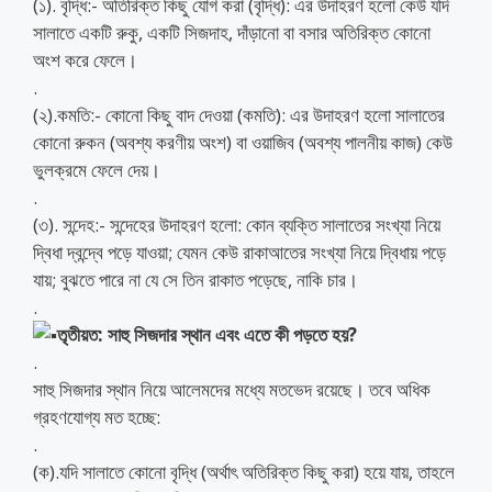
(১). বৃদ্ধি:- অতিরিক্ত কিছু যোগ করা (বৃদ্ধি): এর উদাহরণ হলো কেউ যদি
সালাতে একটি রুকু, একটি সিজদাহ, দাঁড়ানো বা বসার অতিরিক্ত কোনো
অংশ করে ফেলে।
.
(২).কমতি:- কোনো কিছু বাদ দেওয়া (কমতি): এর উদাহরণ হলো সালাতের
কোনো রুকন (অবশ্য করণীয় অংশ) বা ওয়াজিব (অবশ্য পালনীয় কাজ) কেউ
ভুলক্রমে ফেলে দেয়।
.
(৩). সন্দেহ:- সন্দেহের উদাহরণ হলো: কোন ব্যক্তি সালাতের সংখ্যা নিয়ে
দ্বিধা দ্বন্দ্বে পড়ে যাওয়া; যেমন কেউ রাকাআতের সংখ্যা নিয়ে দ্বিধায় পড়ে
যায়; বুঝতে পারে না যে সে তিন রাকাত পড়েছে, নাকি চার।
.
তৃতীয়ত: সাহু সিজদার স্থান এবং এতে কী পড়তে হয়?
.
সাহু সিজদার স্থান নিয়ে আলেমদের মধ্যে মতভেদ রয়েছে। তবে অধিক
গ্রহণযোগ্য মত হচ্ছে:
.
(ক).যদি সালাতে কোনো বৃদ্ধি (অর্থাৎ অতিরিক্ত কিছু করা) হয়ে যায়, তাহলে