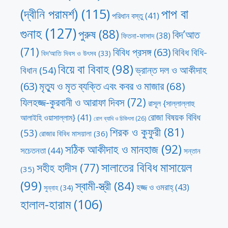
পাপ বা
(দ্বীনি পরামর্শ)
(115)
পরিধান বস্তু
(41)
গুনাহ
(127)
পুরুষ
(88)
বিদ’আত
ফিতনা-ফাসাদ
(38)
(71)
বিবিধ প্রসঙ্গ
(63)
বিবিধ বিধি-
বিদ’আতি দিবস ও উৎসব
(33)
বিয়ে বা বিবাহ
(98)
ভ্রান্ত দল ও আকীদাহ
বিধান
(54)
মৃত্যু ও মৃত ব্যক্তি এবং কবর ও মাজার
(68)
(63)
যিলহজ্জ-কুরবানী ও আরাফা দিবস
(72)
রাসূল {সাল্লাল্লাহু
রোজা বিষয়ক বিবিধ
আলাইহি ওয়াসাল্লাম}
(41)
রোগ ব্যাধি ও চিকিৎসা
(26)
শিরক ও কুফুরী
(81)
(53)
রোজার বিবিধ মাসয়ালা
(36)
সঠিক আকীদাহ ও মানহাজ
(92)
সচেতনতা
(44)
সন্তান
সালাতের বিবিধ মাসায়েল
সহীহ হাদীস
(77)
(35)
(99)
স্বামী-স্ত্রী
(84)
হজ্জ ও ওমরাহ্‌
(43)
সুন্নাহ
(34)
হালাল-হারাম
(106)