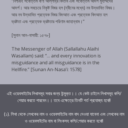
“নিশ্চয়ই সর্বোত্তম বাণী আল্লাহ্‌র কিতাব এবং সর্বোত্তম আদর্শ মুহাম্মদের
আদর্শ। আর সবচেয়ে নিকৃষ্ট বিষয় হল (দ্বীনের মধ্যে) নব উদ্ভাবিত বিষয়।
আর নব উদ্ভাবিত প্রত্যেক বিষয় বিদআত এবং প্রত্যেক বিদআত হল
ভ্রষ্টতা এবং প্রত্যেক ভ্রষ্টতার পরিণাম জাহান্নাম।”
[সুনান আন-নাসায়ী: ১৫৭৮]
The Messenger of Allah (Sallallahu Alaihi
Wasallam) said: “… and every innovation is
misguidance and all misguidance is in the
Hellfire.” [Sunan An-Nasa’i: 1578]
এই ওয়েবসাইটের লিখাসমূহ সবার জন্য উন্মুক্ত।। যে কেউ চাইলে লিখাসমূহ কপি/
শেয়ার করতে পারবেন।। তবে এক্ষেত্রে তিনটি শর্ত প্রযোজ্য হবে!!
(১). লিখা থেকে লেখকের নাম ও ওয়েবসাইটের নাম বাদ দেওয়া যাবেনা এবং লেখকের নাম
ও ওয়েবসাইটের নাম বা লিংকসহ কপি/শেয়ার করতে হবে!!