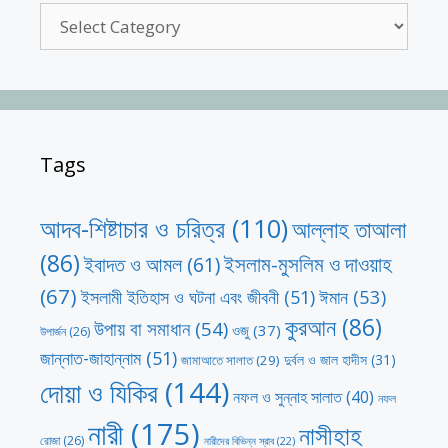
Categories
Tags
আদব-শিষ্টাচার ও চরিত্র
(110)
আল্লাহ তাআলা
(86)
ইসলাম-মুসলিম ও দাওয়াহ
ইবাদত ও আমল
(61)
(67)
ঈমান
(53)
ইসলামী ইতিহাস ও ঘটনা এবং জীবনী
(51)
কুরআন
(86)
উপায় বা সমাধান
(54)
ওজু
(37)
উপার্জন
(26)
জান্নাত-জাহান্নাম
(51)
দুর্বল ও জাল হাদীস
(31)
জামাআতে সালাত
(29)
দোয়া ও যিকির
(144)
নফল ও সুন্নাহ সালাত
(40)
নফল
নারী
(175)
নাসীহাহ
রোজা
(26)
নারীদের বিভিন্ন স্রাব
(22)