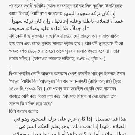
প্রদানের স্থায়ী কমিটির (আল-লাজনাতুদ দাইমাহ লিল বুহূসিল ‘ইলমিয়্যাহ
ওয়াল ইফতা) ‘আলিমগণ বলেছেন: إذا كان تركه سجود السهو
عمداً ، فصلاته باطلة وعليه إعادتها ، وإن كان تركه سهواً ،
أو جهلاً ، فلا إعادة عليه وصلاته صحيحة “
যদি কেউ ইচ্ছাকৃতভাবে সাহু সিজদা ছেড়ে দেয় তাহলে তার সালাত বাতিল
হয়ে যাবে এবং তাকে পুনরায় সালাত পড়তে হবে। আর যদি ভুলক্রমে কিংবা
অজ্ঞতাবশত ছেড়ে দেয় তাহলে তাকে পুনরায় সালাত পড়তে হবে না। তার
নামায সহিহ।”(ফাতাওয়া লাজনাহ দায়িমাহ; খণ্ড: ৬; পৃষ্ঠা: ১০)
.
বিগত শতাব্দীর সৌদি আরবের অন্যতম শ্রেষ্ঠ ফাক্বীহ শাইখুল ইসলাম ইমাম
‘আব্দুল ‘আযীয বিন ‘আব্দুল্লাহ বিন বায আন-নাজদী (রাহিমাহুল্লাহ) [মৃত:
১৪২০ হি./১৯৯৯ খ্রি.]-কে প্রশ্ন করা হয়েছিল যে,যদি কেউ নামাযের
রাকাতে বেশি করে কিংবা কম করে এবং সাহু সিজদা না দেয় তাহলে তার
সালাত কি বাতিল হয়ে যাবে?
তিনি জবাবে বলেন:
هذا فيه تفصيل : إذا كان عزم على ترك السجود وهو في
الصلاة ، فهذا إذا تعمد ذلك ، وهو يعلم الحكم الشرعي :
تبطل صلاته .أما إذا كان جاهلا أو ناسيا : ما تبطل ، وصلاته