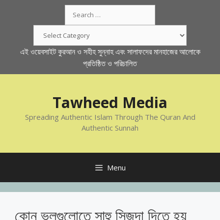
Skip
Search
to
for:
content
Categories
এই ওয়েবসাইট কুরআন ও সহীহ সুন্নাহ এবং সালাফদের মানহাজের আলোকে
প্রতিষ্ঠিত ও পরিচালিত
Tawheed Media
Spreading Authentic Islam Through The Quran And
Authentic Sunnah
Menu
কোন ভুলগুলোতে সাহু সিজদা দিতে হয়