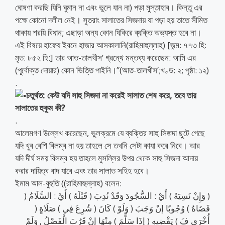
ঘোষণা করছি যিনি ঘুমান না এবং ভুলে যান না) পড়া মুস্তাহাব। কিন্তু এর
পক্ষে কোনো দলীল নেই। সুতরাং সালাতের সিজদায় যা পড়া হয় তাতে সীমিত
থাকায় শরয়ি বিধান; এছাড়া অন্য কোন যিকিরে ব্যক্তি অভ্যস্ত হবে না।
এই বিষয়ে হাফেয ইবনে হাজার আসকালানি(রাহিমাহুল্লাহ) [জন্ম: ৭৭৩ হি:
মৃত: ৮৫২ হি:] তার আত-তালখীস’ গ্রন্থে মন্তব্য করেছেন: আমি এর
(পূর্বোক্ত দোয়ার) কোন ভিত্তি পাইনি।”(আত-তালখীস’;খণ্ড: ২; পৃষ্ঠা: ১২)
.
চতুর্থত: কেউ যদি সাহু সিজদা না করেই সালাত শেষ করে, তবে তার
সালাতের হুকুম কী?
.
আলেমগণ উল্লেখ করেছেন, ভুলক্রমে যে ব্যক্তির সাহু সিজদা ছুটে গেছে
যদি খুব বেশি বিলম্ব না হয় তাহলে সে তখনি সেটা কাযা করে নিবে। আর
যদি দীর্ঘ সময় বিলম্ব হয় তাহলে মুসল্লির উপর থেকে সাহু সিজদা আদায়
করার দায়িত্ব বাদ যাবে এবং তার সালাত সহিহ হবে।
ইমাম আল-বুহুতি ((রাহিমাহুল্লাহ) বলেন:
( وَإِنْ نَسِيَهُ ) أَيْ : السُّجُودَ وَقَدْ نُدِبَ ( قَبْلَهُ ) أَيْ : السَّلَامُ (
قَضَاهُ ) وُجُوبًا إنْ وَجَبَ ( وَلَوْ ) كَانَ ( شُرِعَ فِي ) صَلَاةٍ (
أُخْرَى فَ ) يَقْضِيهِ ( إذَا سَلَّمَ ) مِنْهَا إنْ قَرُبَ الْفَصْلُ , وَلَمْ