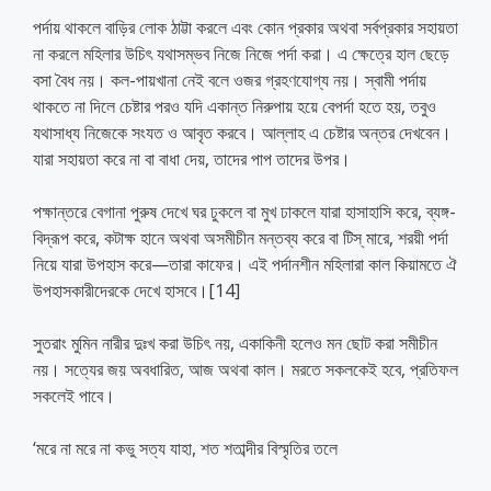
পর্দায় থাকলে বাড়ির লোক ঠাট্টা করলে এবং কোন প্রকার অথবা সর্বপ্রকার সহায়তা
না করলে মহিলার উচিৎ যথাসম্ভব নিজে নিজে পর্দা করা। এ ক্ষেত্রে হাল ছেড়ে
বসা বৈধ নয়। কল-পায়খানা নেই বলে ওজর গ্রহণযোগ্য নয়। স্বামী পর্দায়
থাকতে না দিলে চেষ্টার পরও যদি একান্ত নিরুপায় হয়ে বেপর্দা হতে হয়, তবুও
যথাসাধ্য নিজেকে সংযত ও আবৃত করবে। আল্লাহ এ চেষ্টার অন্তর দেখবেন।
যারা সহায়তা করে না বা বাধা দেয়, তাদের পাপ তাদের উপর।
পক্ষান্তরে বেগানা পুরুষ দেখে ঘর ঢুকলে বা মুখ ঢাকলে যারা হাসাহাসি করে, ব্যঙ্গ-
বিদ্রূপ করে, কটাক্ষ হানে অথবা অসমীচীন মন্তব্য করে বা টিস্ মারে, শরয়ী পর্দা
নিয়ে যারা উপহাস করে—তারা কাফের। এই পর্দানশীন মহিলারা কাল কিয়ামতে ঐ
উপহাসকারীদেরকে দেখে হাসবে।[14]
সুতরাং মুমিন নারীর দুঃখ করা উচিৎ নয়, একাকিনী হলেও মন ছোট করা সমীচীন
নয়। সত্যের জয় অবধারিত, আজ অথবা কাল। মরতে সকলকেই হবে, প্রতিফল
সকলেই পাবে।
‘মরে না মরে না কভু সত্য যাহা, শত শতাব্দীর বিস্মৃতির তলে