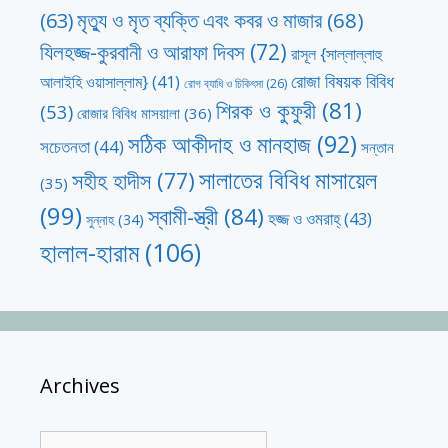
মৃত্যু ও মৃত ব্যক্তি এবং কবর ও মাজার
(68)
(63)
যিলহজ্জ-কুরবানী ও আরাফা দিবস
(72)
রাসূল {সাল্লাল্লাহু
রোজা বিষয়ক বিবিধ
আলাইহি ওয়াসাল্লাম}
(41)
রোগ ব্যাধি ও চিকিৎসা
(26)
শিরক ও কুফুরী
(81)
(53)
রোজার বিবিধ মাসয়ালা
(36)
সঠিক আকীদাহ ও মানহাজ
(92)
সচেতনতা
(44)
সন্তান
সালাতের বিবিধ মাসায়েল
সহীহ হাদীস
(77)
(35)
(99)
স্বামী-স্ত্রী
(84)
হজ্জ ও ওমরাহ্‌
(43)
সুন্নাহ
(34)
হালাল-হারাম
(106)
Archives
Archives