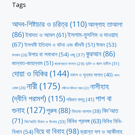
Tags
আদব-শিষ্টাচার ও চরিত্র
(110)
আল্লাহ তাআলা
(86)
ইসলাম-মুসলিম ও দাওয়াহ
ইবাদত ও আমল
(61)
(67)
ঈমান
(53)
ইসলামী ইতিহাস ও ঘটনা এবং জীবনী
(51)
কুরআন
(86)
উপায় বা সমাধান
(54)
ওজু
(37)
উপার্জন
(26)
জান্নাত-জাহান্নাম
(51)
দুর্বল ও জাল হাদীস
(31)
জামাআতে সালাত
(29)
দোয়া ও যিকির
(144)
নফল ও সুন্নাহ সালাত
(40)
নফল
নারী
(175)
নাসীহাহ
রোজা
(26)
নারীদের বিভিন্ন স্রাব
(22)
পাপ বা
(দ্বীনি পরামর্শ)
(115)
পরিধান বস্তু
(41)
গুনাহ
(127)
পুরুষ
(88)
বিদ’আত
ফিতনা-ফাসাদ
(38)
(71)
বিবিধ প্রসঙ্গ
(63)
বিবিধ বিধি-
বিদ’আতি দিবস ও উৎসব
(33)
বিয়ে বা বিবাহ
(98)
ভ্রান্ত দল ও আকীদাহ
বিধান
(54)