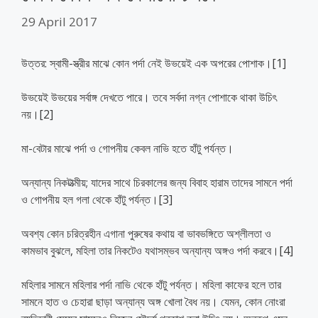
29 April 2017
উত্তর: স্বামী-স্ত্রীর মাঝে কোন পর্দা নেই উভয়েই এক অপরের পোশাক।[1]
উভয়েই উভয়ের সর্বাঙ্গ দেখতে পারে। তবে সর্বদা নগ্ন পোশাকে থাকা উচিৎ
নয়।[2]
মা-বেটার মাঝে পর্দা ও গোপনীয় কেবল নাভি হতে হাঁটু পর্যন্ত।
অন্যান্য নিকটাত্মীয়; যাদের সাথে চিরকালের জন্য বিবাহ হারাম তাদের সামনে পর্দা
ও গোপনীয় হল গলা থেকে হাঁটু পর্যন্ত।[3]
অবশ্য কোন চরিত্রহীন এগানা পুরুষের কথায় বা ভাবভঙ্গিতে অশ্লীলতা ও
কামভাব বুঝলে, মহিলা তার নিকটেও যথাসম্ভব অন্যান্য অঙ্গও পর্দা করবে।[4]
মহিলার সামনে মহিলার পর্দা নাভি থেকে হাঁটু পর্যন্ত। মহিলা কাফের হলে তার
সামনে হাত ও চেহারা ছাড়া অন্যান্য অঙ্গ খোলা বৈধ নয়। যেমন, কোন নোংরা