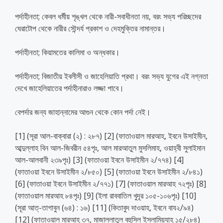
পর্দাহীনতা; কেবল ধর্মীয় শৃঙ্খল থেকে নারী-সবাধীনতা নয়, বরং সভ্য পরিচ্ছদের
ঘেরাটোপ থেকে নারীর সৌন্দর্য প্রকাশ ও দেহমুক্তির নামান্তর।
পর্দাহীনতা; কিয়ামতের কালিমা ও অন্ধকার।
পর্দাহীনতা; বিজাতীয় ইবলীসী ও জাহেলিয়াতি প্রথা। বরং সভ্য যুগের এই নগ্নতা
দেখে জাহেলিয়াতের পর্দাহীনারাও লজ্জা পাবে।
বেপর্দার জন্য জাহান্নামের আগুন থেকে কোন পর্দা নেই।
[1] (সূরা আল-বাক্বারা (২) : ২৮৭) [2] (ফাতাওয়াল মারআহ, ইবনে উসাইমীন,
আব্দুল্লাহ বিন আল-জিবরীন ৫৪পৃঃ, আল মারআতুল মুসলিমাহ, ওয়াহ্বী সুলাইমান
আল-আলবানী ২৩৯পৃঃ) [3] (ফাতাওয়া ইবনে উসাইমীন ২/৭৭৪) [4]
(ফাতাওয়া ইবনে উসাইমীন ২/৮৫০) [5] (ফাতাওয়া ইবনে উসাইমীন ২/৮৪১)
[6] (ফাতাওয়া ইবনে উসাইমীন ২/৭৭১) [7] (ফাতাওয়াল মারআহ ৭২পৃঃ) [8]
(ফাতাওয়াল মারআহ ৮৪পৃঃ) [9] (ইলা রাববাতিল খুদূর ১০৫-১০৬পৃঃ) [10]
(সূরা আত্-তাগাবুন (৬৪) : ১৬) [11] (কিতাবুদ দাওয়াহ, ইবনে বায২/৯৪)
[12] (ফাতাওয়াল মারআহ ৩৭, মাজাল্লাতুল বহুসিল ইসলামিয়্যাহ ১৫/২৮৪)