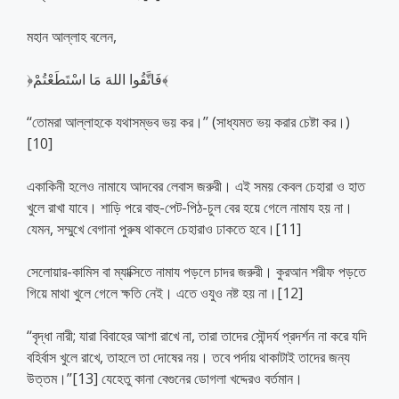
মহান আল্লাহ বলেন,
﴿فَاتَّقُوا اللهَ مَا اسْتَطَعْتُمْ﴾
‘‘তোমরা আল্লাহকে যথাসম্ভব ভয় কর।’’ (সাধ্যমত ভয় করার চেষ্টা কর।)
[10]
একাকিনী হলেও নামাযে আদবের লেবাস জরুরী। এই সময় কেবল চেহারা ও হাত
খুলে রাখা যাবে। শাড়ি পরে বাহু-পেট-পিঠ-চুল বের হয়ে গেলে নামায হয় না।
যেমন, সম্মুখে বেগানা পুরুষ থাকলে চেহারাও ঢাকতে হবে।[11]
সেলোয়ার-কামিস বা ম্যাক্সিতে নামায পড়লে চাদর জরুরী। কুরআন শরীফ পড়তে
গিয়ে মাথা খুলে গেলে ক্ষতি নেই। এতে ওযুও নষ্ট হয় না।[12]
‘‘বৃদ্ধা নারী; যারা বিবাহের আশা রাখে না, তারা তাদের সৌন্দর্য প্রদর্শন না করে যদি
বহির্বাস খুলে রাখে, তাহলে তা দোষের নয়। তবে পর্দায় থাকাটাই তাদের জন্য
উত্তম।’’[13] যেহেতু কানা বেগুনের ডোগলা খদ্দেরও বর্তমান।