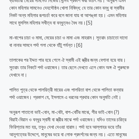
ব্যভিচারী মেয়ের সামনেও নিজের সৌন্দর্য প্রকাশ করা উচিৎ নয়। অনুরূপ এমন
কোন মহিলার সামনেও দেহসৌষ্ঠব খোলা নিষিদ্ধ; যে তার কোন বন্ধু বা স্বামীর
নিকট অন্য মহিলার রূপচর্চা করে বলে জানা যায় বা আশঙ্কা হয়। এমন মহিলার
সাথে মুসলিম মহিলার সখীত্ব বা বন্ধুত্বও বৈধ নয়।[5]
মা-বাপের চাচা ও মামা, মেয়ের চাচা ও মামা এবং মাহরাম। সুতরাং চাচাতো দাদো
বা নানার সামনে পর্দা গলা থেকে হাঁটু পর্যন্ত।[6]
তালাকের পর ইদ্দত পার হয়ে গেলে ঐ স্বামী এই স্ত্রীর জন্য বেগানা হয়ে যায়।
সুতরাং তার নিকটে পর্দা ওয়াজেব। তার ছেলে দেখতে এলে কোন অঙ্গ ঐ পুরুষকে
দেখাবে না।
পালিত পুত্র থেকে পালয়িত্রী মায়ের এবং পালয়িতা বাপ থেকে পালিতা কন্যার
পর্দা ওয়াজেব। প্রকাশ যে, ইসলামে এ ধরনের প্রথার কোন অনুমতি নেই।
অনুরূপ পাতানো ভাই-বোন, মা-বেটা, বাপ-বেটির মাঝে, পীর ভাই-বোন (?)
বিয়াই-বিয়ান ও বন্ধুর স্বামী বা স্ত্রীর মাঝে পর্দা ওয়াজেব। যদিও তাদের চরিত্র
ফিরিশ্তার মত হয়, তবুও দেখা দেওয়া হারাম। পর্দা হবে আল্লাহর ভয়ে তাঁর
আনুগত্যের উদ্দেশে, মানুষের ভয়ে বা লোক প্রদর্শনের জন্য নয়। এতে মানুষের