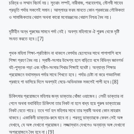
চরিত্র ও সম্মান বিচার্য নয়। সুতরাং লম্পট, নারীবাজ, পরহেযগার, মৌলবী সাহেব
প্রভৃতি পর্দায় সকলেই সমান। আল্লাহর ফরয মানতে কোন প্রকারের লৌকিকতা
ও সামাজিকতার খেয়াল অথবা কারো মনোরঞ্জনের খেয়াল নিশ্চয় বৈধ নয়।
দৃষ্টিহীন অন্ধ পুরুষের সামনে পর্দা নেই। অবশ্য মহিলাকে ঐ পুরুষ থেকে দৃষ্টি
সংযত করতে হবে।[7]
পৃথক মহিলা শিক্ষা-প্রতিষ্ঠান না থাকলে বেপর্দায় ছেলেদের সাথে পাশাপাশি বসে
শিক্ষা গ্রহণ বৈধ নয়। স্বামী-সংসার উদ্দেশ্য হলে বাড়িতে বসে বিভিন্ন জ্ঞানগর্ভ
বই-পুস্তক পড়া এবং দ্বীন-সংসার শিখার শিক্ষাই যথেষ্ট। অন্যান্য শিক্ষার
প্রয়োজনে যথাসম্ভব পর্দার সাথে শিখতে হবে। পর্দার চেষ্টা না করে গড্ডালিকা
প্রবাহে গা ভাসিয়ে দিলে অবশ্যই মেয়ে-অভিভাবক সকলেই পাপী হবে।[8]
চিকিৎসার প্রয়োজনে মহিলার জন্য ডাক্তার খোঁজা ওয়াজেব। লেডী ডাক্তার না
পেলে অথবা যথাবিহিত চিকিৎসা তার নিকট না হলে বাধ্য হয়ে পুরুষ ডাক্তারের
নিকট যেতে পারে। তবে শর্ত হল মহিলার সাথে তার স্বামী অথবা কোন মাহরাম
থাকবে। একাকিনী ডাক্তার-রুমে যাবে না। পরন্তু ডাক্তারকে কেবল সেই অঙ্গ
দেখাবে, যে অঙ্গ দেখানো প্রয়োজন। লজ্জাস্থান দেখলেও অন্যান্য অঙ্গ দেখানো
অপ্রয়োজনে বৈধ হবে না।[9]