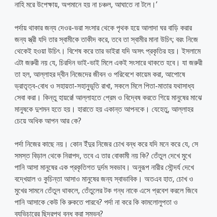
নাহি মরে উপেক্ষায়, অপমানে হয় না চঞ্চল, আঘাতে না টলে।’
পর্দায় থাকার জন্য দেওর-ভরা সংসার থেকে পৃথক হয়ে আলাদা ঘর বাড়ি করার
জন্য স্ত্রী যদি তার স্বামীকে তাকীদ করে, তবে তা স্বামীর মানা উচিৎ; বরং নিজে
থেকেই হওয়া উচিৎ। বিশেষ করে তার ভাইরা যদি অসৎ প্রকৃতির হয়। ইসলামে
এটা জরুরী নয় যে, চিরদিন ভাই-ভাই মিলে একই সংসারে থাকতে হবে। যা জরুরী
তা হল, আল্লাহর দ্বীন নিজেদের জীবন ও পরিবেশে কায়েম করা, আপোষে
ভ্রাতৃত্ব-বোধ ও সহায়তা-সহানুভূতি রাখা, সকলে মিলে পিতা-মাতার যথাসাধ্য
সেবা করা। কিন্তু হায়রে! আল্লাহতে প্রেম ও বিদ্বেষ করতে গিয়ে মানুষের মাঝে
মানুষকে দুশমন হতে হয়। হারাতে হয় একান্ত আপনকে। যেহেতু, আল্লাহর
চেয়ে অধিক আপন আর কে?
পর্দা নিজের কাছে নয়। কোন ইঁদুর নিজের চোখ বন্ধ করে যদি মনে করে যে, সে
সমস্ত বিড়াল থেকে নিরাপদ, তবে এ তার বোকামী নয় কি? তেঁতুল দেখে মুখে
পানি আসা মানুষের এক প্রকৃতিগত দুর্দম সবভাব। অনুরূপ নারীর সৌন্দর্য দেখে
বদ্খেয়াল ও কুচিন্তা আসাও মানুষের জন্য স্বাভাবিক। অতএব হাত, চোখ ও
মুখের সামনে তেঁতুল থাকলে, তেঁতুলের টক গন্ধ নাকে এসে প্রবেশ করলে জিবে
পানি আসাকে কেউ কি রুকতে পারবে? পর্দা না করে কি কামলোলুপতা ও
ব্যভিচারের ছিদ্রপথ বন্ধ করা সম্ভব?