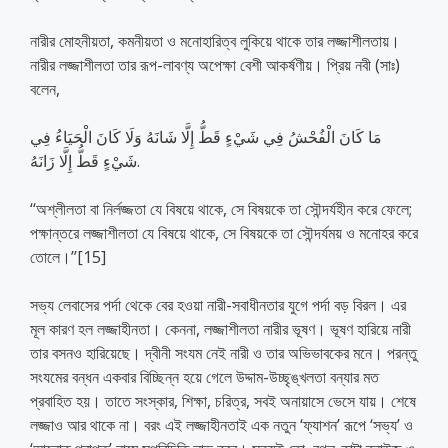
নারীর মোহনীয়তা, কমনীয়তা ও মনোহারিত্ব লুকিয়ে থাকে তার লজ্জাশীলতায়।
নারীর লজ্জাশীলতা তার রূপ-লাবণ্য অপেক্ষা বেশী আকর্ষণীয়। প্রিয় নবী (সাঃ)
বলেন,
مَا كَانَ الْفُحْشُ فِي شَيْءٍ قَطُّ إِلَّا شَانَهُ وَلَا كَانَ الْحَيَاءُ فِي
شَيْءٍ قَطُّ إِلَّا زَانَهُ.
‘‘অশ্লীলতা বা নির্লজ্জতা যে বিষয়ে থাকে, সে বিষয়কে তা সৌন্দর্যহীন করে ফেলে;
পক্ষান্তরে লজ্জাশীলতা যে বিষয়ে থাকে, সে বিষয়কে তা সৌন্দর্যময় ও মনোহর করে
তোলে।’’[15]
সভ্য লেবাসের পর্দা থেকে বের হওয়া নারী-সবাধীনতার যুগে পর্দা বড় বিরল। এর
মূল কারণ হল লজ্জাহীনতা। কেননা, লজ্জাশীলতা নারীর ভূষণ। ভূষণ হারিয়ে নারী
তার বসনও হারিয়েছে। দ্বীনী সংযম নেই নারী ও তার অভিভাবকের মনে। পরন্তু
সংযমের বন্ধন একবার বিচ্ছিন্ন হয়ে গেলে উদ্দাম-উচ্ছৃঙ্খলতা বন্যার মত
প্রবাহিত হয়। তাতে সংস্কার, শিক্ষা, চরিত্র, সবই অনায়াসে ভেসে যায়। শেষে
লজ্জাও আর থাকে না। বরং এই লজ্জাহীনতাই এক নতুন ‘ফ্যাশন’ রূপে ‘সভ্য’ ও