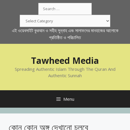
Skip
Search
to
for:
content
Categories
এই ওয়েবসাইট কুরআন ও সহীহ সুন্নাহ এবং সালাফদের মানহাজের আলোকে
প্রতিষ্ঠিত ও পরিচালিত
Tawheed Media
Spreading Authentic Islam Through The Quran And
Authentic Sunnah
Menu
কোন কোন অঙ্গ দেখানো চলবে