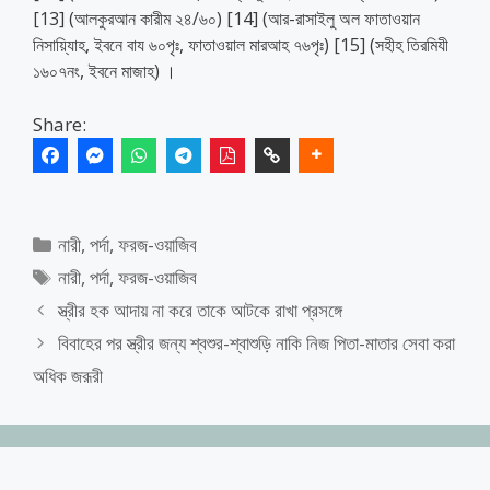
[13] (আলকুরআন কারীম ২৪/৬০) [14] (আর-রাসাইলু অল ফাতাওয়ান
নিসায়্যিাহ, ইবনে বায ৬০পৃঃ, ফাতাওয়াল মারআহ ৭৬পৃঃ) [15] (সহীহ তিরমিযী
১৬০৭নং, ইবনে মাজাহ) ।
Share:
Categories
নারী
,
পর্দা
,
ফরজ-ওয়াজিব
Tags
নারী
,
পর্দা
,
ফরজ-ওয়াজিব
স্ত্রীর হক আদায় না করে তাকে আটকে রাখা প্রসঙ্গে
বিবাহের পর স্ত্রীর জন্য শ্বশুর-শ্বাশুড়ি নাকি নিজ পিতা-মাতার সেবা করা
অধিক জরূরী