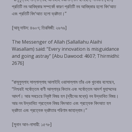
প্রতিটি নব আবিষ্কার সম্পর্কে! কারণ প্রতিটি নব আবিষ্কার হলো বিদ‘আত
এবং প্রতিটি বিদ‘আত হলো ভ্রষ্টতা।”
[আবূ দাউদ: ৪৬০৭; তিরমিজী: ২৬৭৬]
The Messenger of Allah (Sallallahu Alaihi
Wasallam) said: “Every innovation is misguidance
and going astray” [Abu Dawood: 4607; Thirmidhi:
2676]
“রাসূলুল্লাহ সাল্লাল্লাহু আলাইহি ওয়াসাল্লাম তাঁর এক খুতবায় বলেছেন,
“নিশ্চয়ই সর্বোত্তম বাণী আল্লাহ্‌র কিতাব এবং সর্বোত্তম আদর্শ মুহাম্মদের
আদর্শ। আর সবচেয়ে নিকৃষ্ট বিষয় হল (দ্বীনের মধ্যে) নব উদ্ভাবিত বিষয়।
আর নব উদ্ভাবিত প্রত্যেক বিষয় বিদআত এবং প্রত্যেক বিদআত হল
ভ্রষ্টতা এবং প্রত্যেক ভ্রষ্টতার পরিণাম জাহান্নাম।”
[সুনান আন-নাসায়ী: ১৫৭৮]