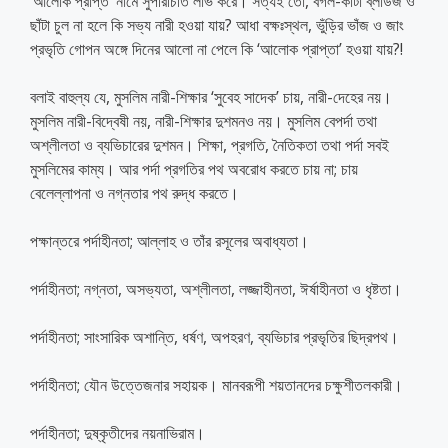
‘আলোক প্রাপ্ত’ নামে সুপরিচিতি লাভ করে। সত্যই তো, বগল-কাটা ব্লাউজ ও
ছাঁটা চুল না হলে কি সভ্য নারী হওয়া যায়? আধা বক্ষঃস্থল, ভুঁড়ির ভাঁজ ও জাং
প্রভৃতি গোপন অঙ্গে দিনের আলো না পেলে কি ‘আলোক প্রাপ্তা’ হওয়া যায়?!
বলাই বাহুল্য যে, মুসলিম নারী-শিক্ষার ‘সুবেহ সাদেক’ চায়, নারী-দেহের নয়।
মুসলিম নারী-বিদ্বেষী নয়, নারী-শিক্ষার দুশমনও নয়। মুসলিম বেপর্দা তথা
অশ্লীলতা ও ব্যভিচারের দুশমন। শিক্ষা, প্রগতি, নৈতিকতা তথা পর্দা সবই
মুসলিমের কাম্য। আর পর্দা প্রগতির পথ অবরোধ করতে চায় না; চায়
বেলেল্লাপনা ও নগ্নতার পথ রুদ্ধ করতে।
পক্ষান্তরে পর্দাহীনতা; আল্লাহ ও তাঁর রসূলের অবাধ্যতা।
পর্দাহীনতা; নগ্নতা, অসভ্যতা, অশ্লীলতা, লজ্জাহীনতা, ঈর্ষাহীনতা ও ধৃষ্টতা।
পর্দাহীনতা; সাংসারিক অশান্তি, ধর্ষণ, অপহরণ, ব্যভিচার প্রভৃতির ছিদ্রপথ।
পর্দাহীনতা; যৌন উত্তেজনার সহায়ক। মানবরূপী শয়তানদের চক্ষুশীতলকারী।
পর্দাহীনতা; দুষ্কৃতীদের নয়নাভিরাম।