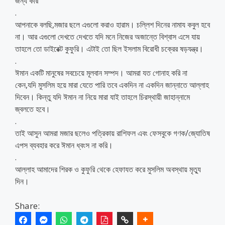
জন্য করি”
.
আপনাকে বলছি,মজার ছলে এগুলো করাও হারাম। চল্লিশ দিনের নামায কবুল হবে
না। আর এগুলো দেখতে দেখতে যদি মনে নিজের অজান্তে বিশ্বাস এসে যায়
তাহলে তো ডাইরেক্ট কুফুরি। এটাই তো ছিল ইসলাম বিরোধী চক্রের ষড়যন্ত্র।
.
ঈমান একটি মানুষের সবচেয়ে মূলবান সম্পদ। আমরা যত গোনাহ করি না
কেন,যদি মুসলিম হয়ে মারা যেতে পারি তবে একদিন না একদিন জান্নাতে আল্লাহ
দিবেন। কিন্তু যদি ঈমান না নিয়ে মারা যাই তাহলে চিরস্থায়ী জাহান্নামে
জ্বলতে হবে।
.
তাই আসুন আমরা মজার ছলেও পত্রিকায় রাশিফল এবং ফেসবুকে গণক/জ্যোতিষ
এপস ব্যবহার করে ঈমান ধ্বংস না করি।
.
আল্লাহ আমাদের শিরক ও কুফুরি থেকে হেফাযত করে মুসলিম অবস্থায় মৃত্যু
দিন।
Share: