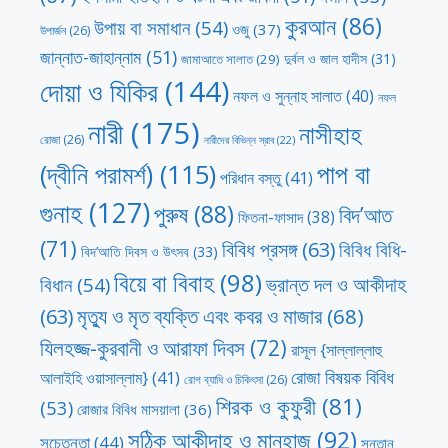
কুরআন
(86)
উপায় বা সমাধান
(54)
ওজু
(37)
উপার্জন
(26)
জান্নাত-জাহান্নাম
(51)
দুর্বল ও জাল হাদীস
(31)
জামাআতে সালাত
(29)
দোয়া ও যিকির
(144)
নফল ও সুন্নাহ সালাত
(40)
নফল
নারী
(175)
নাসীহাহ
রোজা
(26)
নারীদের বিভিন্ন স্রাব
(22)
পাপ বা
(দ্বীনি পরামর্শ)
(115)
পরিধান বস্তু
(41)
গুনাহ
(127)
পুরুষ
(88)
বিদ’আত
ফিতনা-ফাসাদ
(38)
(71)
বিবিধ প্রসঙ্গ
(63)
বিবিধ বিধি-
বিদ’আতি দিবস ও উৎসব
(33)
বিয়ে বা বিবাহ
(98)
ভ্রান্ত দল ও আকীদাহ
বিধান
(54)
মৃত্যু ও মৃত ব্যক্তি এবং কবর ও মাজার
(68)
(63)
যিলহজ্জ-কুরবানী ও আরাফা দিবস
(72)
রাসূল {সাল্লাল্লাহু
রোজা বিষয়ক বিবিধ
আলাইহি ওয়াসাল্লাম}
(41)
রোগ ব্যাধি ও চিকিৎসা
(26)
শিরক ও কুফুরী
(81)
(53)
রোজার বিবিধ মাসয়ালা
(36)
সঠিক আকীদাহ ও মানহাজ
(92)
সচেতনতা
(44)
সন্তান