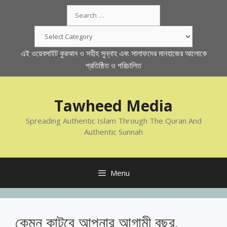
Skip
Search
to
for:
content
Categories
এই ওয়েবসাইট কুরআন ও সহীহ সুন্নাহ এবং সালাফদের মানহাজের আলোকে
প্রতিষ্ঠিত ও পরিচালিত
Tawheed Media
Spreading Authentic Islam Through The Quran And
Authentic Sunnah
Menu
কেমন কাটবে আপনার আগামী বছর,