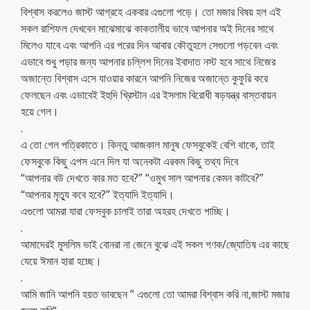
বিশ্বাস করলেও জাস্ট আগ্রহে একবার এগুলো পড়ে। তো মজার বিষয় হল এই
সকল রাশিফল দেখবেন মাঝেমাঝে কাকতালীয় ভাবে আপনার অই দিনের সাথে
মিলেও যাবে এবং আপনি এর পরের দিন আবার কৌতুহলে সেগুলো পড়বেন এবং
এভাবে শুধু পড়ার জন্য আপনার চল্লিশ দিনের ইবাদাত নস্ট হবে সাথে নিজের
অজান্তে বিশ্বাস এসে যাওয়ার কারনে আপনি নিজের অজান্তে কুফুরি করে
ফেলছেন এবং এভাবেই ইহুদি খ্রিস্টান এর ইসলাম বিরোধী ষড়যন্ত্র বাস্তবায়ন
হয়ে গেল।
.
এ তো গেল পত্রিকাতে। কিন্তু আজকাল মানুষ ফেসবুকেই বেশি থাকে, তাই
ফেসবুকে কিছু এপস এনে দিল যা অনেকটা এরকম কিছু তথ্য দিবে
“আপনার বউ দেখতে কার মত হবে?” “ওমুখ সাল আপনার কেমন কাটবে?”
“আপনার মৃত্যু কবে হবে?” ইত্যাদি ইত্যাদি।
এগুলো আমরা যারা ফেসবুক চালাই তারা অহরহ দেখতে পাচ্ছি।
.
আমাদেরই মুসলিম ভাই বোনরা না জেনে বুঝে এই সকল গণক/জ্যোতিষ এর কাছে
যেয়ে ঈমান হারা হচ্ছে।
.
আমি জানি আপনি হয়ত ভাবছেন ” এগুলো তো আমরা বিশ্বাস করি না,জাস্ট মজার