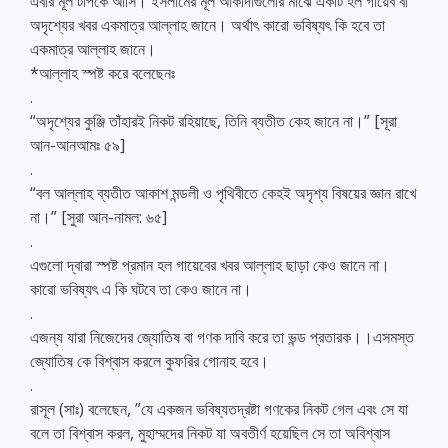
এবার মূল টপিকে আসি। ইসলামের মূল আকীদাগুলোর মাঝে একটি হল গায়েব বা
অদৃশ্যের খবর একমাত্র আল্লাহ জানে। অর্থাৎ কারো ভবিষ্যৎ কি হবে তা
একমাত্র আল্লাহ জানে।
*আল্লাহ স্পষ্ট করে বলেছেনঃ
.
“অদৃশ্যের কুঞ্জি তাঁহারই নিকট রহিয়াছে, তিনি ব্যতীত কেহ জানে না।” [সূরা
আন-আনআমঃ ৫৯]
.
“বল আল্লাহ ব্যতীত আকাশ মন্ডলী ও পৃথিবীতে কেহই অদৃশ্য বিষয়ের জ্ঞান রাখে
না।” [সুরা আন-নামল: ৬৫]
.
এগুলো দ্বারা স্পষ্ট প্রমান হল গায়েবের খবর আল্লাহ ছাড়া কেও জানে না।
কারো ভবিষ্যৎ এ কি ঘটবে তা কেও জানে না।
.
এজন্য যারা নিজেদের জ্যোতিষ বা গণক দাবি করে তা ভন্ড প্রতারক।।এসমস্ত
জ্যোতিষ কে বিশ্বাস করলে কুফরির গোনাহ হবে।
.
রাসূল (সাঃ) বলেছেন, ”যে একজন ভবিষ্যতদ্রষ্টা গণকের নিকট গেল এবং সে যা
বলে তা বিশ্বাস করল, মুহাম্মদের নিকট যা অবতীর্ণ হয়েছিল সে তা অবিশ্বাস