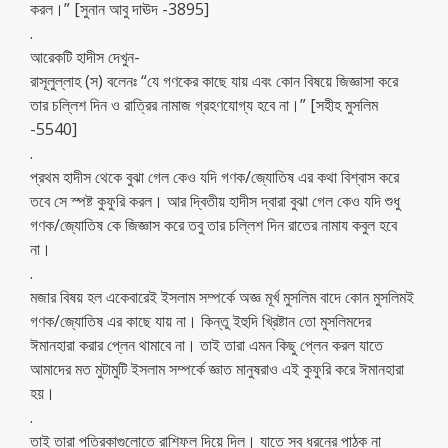
করল।” [সুনান আবু দাঊদ -3895]
.
আরেকটি হাদীস দেখুন-
রাসূলুল্লাহ (স) বলেনঃ “যে গণকের কাছে যায় এবং কোন বিষয়ে জিজ্ঞাসা করে
তার চল্লিশ দিন ও রাত্রির নামাজ গ্রহণযোগ্য হবে না।” [সহীহ মুসলিম
-5540]
.
প্রথম হাদীস থেকে বুঝা গেল কেও যদি গণক/জ্যোতিষ এর কথা বিশ্বাস করে
তবে সে স্পষ্ট কুফুরি করল। আর দ্বিতীয় হাদীস দ্বারা বুঝা গেল কেও যদি শুধু
গণক/জ্যোতিষ কে জিজ্ঞাস করে তবু তার চল্লিশ দিন রাতের নামায কবুল হবে
না।
.
মজার বিষয় হল একেবারেই ইসলাম সম্পর্কে অজ্ঞ মূর্খ মুসলিম বাদে কোন মুসলিমই
গণক/জ্যোতিষ এর কাছে যায় না। কিন্তু ইহুদি খ্রিষ্টান তো মুসলিমদের
ঈমানহারা করার প্লেন থামাবে না। তাই তারা এমন কিছু প্লেন করল যাতে
আমাদের মত মুটামুটি ইসলাম সম্পর্কে জ্ঞাত মানুষরাও এই কুফুরি করে ঈমানহারা
হয়।
.
তাই তারা পত্রিকাগুলোতে রাশিফল দিয়ে দিল। যাতে সব ধরনের পাঠক না