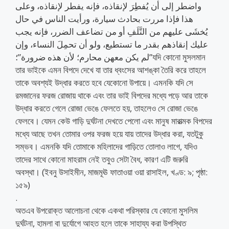
واضطر إلى أن يُفطِرَ لإنقاذه، فإنه يفطر لإنقاذه، وعلى
هذا فإذا مررت بحادث سيارة، ورأيت الناس في حال
يُخشَى عليهم من التَّلَفِ أو من تضاعف الضرر، فإنه يجب
عليك إنقاذهم بقدر ما تستطيع، ولو أن تحمِلَ النساء، وإن
لم يكن معهن محارم؛ لأن هذه ضرورة”؛”যদি কোনো মুসলমান
তার ভাইকে এমন বিপদে দেখে যা তার ধ্বংসের আশঙ্কা তৈরি করে তাহলে
তাকে অবশ্যই উদ্ধার করতে হবে যেকোনো উপায়ে। এমনকি যদি সে
রমজানের ফরজ রোজায় থাকে এবং তার ভাই বিপদের মধ্যে পড়ে আর তাকে
উদ্ধার করতে গেলে রোজা ভেঙে ফেলতে হয়, তাহলেও সে রোজা ভেঙে
ফেলবে। যেমন কেউ গাড়ি দুর্ঘটনা দেখতে পেলো এবং মানুষ মারাত্মক বিপদের
মধ্যে আছে তখন তোমার ওপর ফরজ হয়ে যায় তাদের উদ্ধার করা, যতটুকু
সম্ভব। এমনকি যদি তোমাকে মহিলাদের গাড়িতে তোলাও লাগে, যদিও
তাদের সাথে কোনো মাহরাম নেই তবুও সেটা বৈধ, কারণ এটি জরুরি
অবস্থা। (ইবনু উসাইমীন, মাজমূঊ ফাতাওয়া ওয়া রাসাইল, খণ্ড: ৯; পৃষ্ঠা:
১৫৯)
.
অতএব উপরোক্ত আলোচনা থেকে একথা পরিস্কার যে কোনো মুসলিম
দুর্ঘটনা, হামলা বা দুর্যোগে আহত হলে তাকে সাহায্য করা উপস্থিত