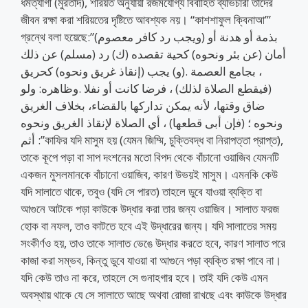
ধর্মত্যাগী (মুরতাদ), শরিয়ত অনুযায়ী রজমযোগ্য বিবাহিত ব্যভিচারী তাদের
জীবন রক্ষা করা শরিয়তের দৃষ্টিতে আবশ্যক নয়। “কাশশাফুল ক্বিনাআ’”
গ্রন্থে বলা হয়েছে:”(ويجب رد كافر معصوم) بذمة أو هدنة أو
أمان (عن بئر ونحوه) كحية تقصده (ك) رد (مسلم) عن ذلك
، بجامع العصمة .(و) يجب (إنقاذ غريق ونحوه) كحريق
(فيقطع الصلاة لذلك) ، فرضا كانت أو نفلا .وظاهره: ولو
ضاق وقتها، لأنه يمكن تداركها بالقضاء، بخلاف الغريق
ونحوه ؛ (فإن أبى قطعها) ، أي الصلاة لإنقاذ الغريق ونحوه
: أثم”কাফির যদি মাসুম হয় (যেমন জিম্মি, চুক্তিবদ্ধ বা নিরাপত্তা প্রাপ্ত),
তাকে কূপে পড়া বা সাপ দংশনের মতো বিপদ থেকে বাঁচানো ওয়াজিব যেমনটি
একজন মুসলমানকে বাঁচানো ওয়াজিব, কারণ উভয়ই মাসুম। এমনকি কেউ
যদি সালাতে থাকে, তবুও (যদি সে পারত) তাহলে ডুবে যাওয়া ব্যক্তি বা
আগুনে আটকে পড়া কাউকে উদ্ধার করা তার জন্য ওয়াজিব। সালাত ফরজ
হোক বা নফল, তাও কাটতে হবে এই উদ্ধারের জন্য। যদি সালাতের সময়
সংকীর্ণও হয়, তাও তাকে সালাত ভেঙে উদ্ধার করতে হবে, কারণ সালাত পরে
কাজা করা সম্ভব, কিন্তু ডুবে যাওয়া বা আগুনে পড়া ব্যক্তি রক্ষা পাবে না।
যদি কেউ তাও না করে, তাহলে সে গুনাহগার হবে। তাই যদি কেউ এমন
অবস্থায় থাকে যে সে সালাতে আছে অথবা রোজা রাখছে এবং কাউকে উদ্ধার