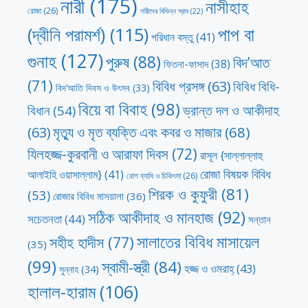
নারী
(175)
নাসীহাহ
রোজা
(26)
নারীদের বিভিন্ন স্রাব
(22)
পাপ বা
(দ্বীনি পরামর্শ)
(115)
পরিধান বস্তু
(41)
গুনাহ
(127)
পুরুষ
(88)
বিদ’আত
ফিতনা-ফাসাদ
(38)
(71)
বিবিধ প্রসঙ্গ
(63)
বিবিধ বিধি-
বিদ’আতি দিবস ও উৎসব
(33)
বিয়ে বা বিবাহ
(98)
ভ্রান্ত দল ও আকীদাহ
বিধান
(54)
মৃত্যু ও মৃত ব্যক্তি এবং কবর ও মাজার
(68)
(63)
যিলহজ্জ-কুরবানী ও আরাফা দিবস
(72)
রাসূল {সাল্লাল্লাহু
রোজা বিষয়ক বিবিধ
আলাইহি ওয়াসাল্লাম}
(41)
রোগ ব্যাধি ও চিকিৎসা
(26)
শিরক ও কুফুরী
(81)
(53)
রোজার বিবিধ মাসয়ালা
(36)
সঠিক আকীদাহ ও মানহাজ
(92)
সচেতনতা
(44)
সন্তান
সালাতের বিবিধ মাসায়েল
সহীহ হাদীস
(77)
(35)
(99)
স্বামী-স্ত্রী
(84)
হজ্জ ও ওমরাহ্‌
(43)
সুন্নাহ
(34)
হালাল-হারাম
(106)