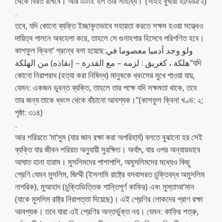
থেকে বিরত রাখবে। আর এটাই হল তার সাহায্য।”(সহিহ বুখারী হা/৬৯৫২)
.
তবে, যদি কোনো ব্যক্তি ইচ্ছাকৃতভাবে সহায়তা করতে সক্ষম হওয়া সত্ত্বেও
দায়িত্ব পালনে অবহেলা করে, তাহলে সে গুনাহগার হিসেবে পরিগণিত হবে।
কাশফুল ক্বিনা’ গ্রন্থে বলা হয়েছে:ولو وجد آدميا معصوما في
هلكة ، كغريق : لزمه – مع القدرة – إنقاذه) من الهلكة”যদি
কোনো নিরাপরাধ (হত্যা করা নিষিদ্ধ) মানুষকে ধ্বংসের মুখে পাওয়া যায়,
যেমন: একজন ডুবন্ত ব্যক্তি, তাহলে তার পক্ষে যদি সক্ষমতা থাকে, তবে
তার জন্য তাকে ধ্বংস থেকে বাঁচানো আবশ্যক।”(কাশফুল ক্বিনা খণ্ড: ২;
পৃষ্ঠা: ৩১৪)
.
আর শরিয়তে ‘মা‘সুম (যার জান রক্ষা করা অপরিহার্য) বলতে বুঝানো হয় সেই
ব্যক্তি যার জীবন শরিয়ত অনুযায়ী সুরক্ষিত। অর্থাৎ, যার ওপর অন্যায়ভাবে
আঘাত হানা হারাম। মুসলিমদের পাশাপাশি, অমুসলিমদের মধ্যেও কিছু
শ্রেণি যেমন মুসলিম, জিম্মী (ইসলামি রাষ্ট্রে বসবাসরত চুক্তিবদ্ধ অমুসলিম
নাগরিক), মুআহাদ (চুক্তিভিত্তিক শান্তিপূর্ণ কাফির) এবং মুস্তাআ’মান
(যাকে মুসলিম রাষ্ট্র নিরাপত্তা দিয়েছে)। এই শ্রেণির লোকদের প্রাণ রক্ষা
আবশ্যক। তবে যারা এই শ্রেণির অন্তর্ভুক্ত নয়। যেমন: কাফির শত্রু,