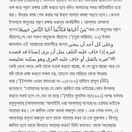
ভঙ্গ করে প্রাণ রক্ষার চেষ্টা করতে হবে যদিও সালাতের সময় অতিবাহিত হয়ে
যায়। উদ্ধার কাজ শেষ করার পর উক্ত সালাত কাজা পড়তে হবে। কেননা
ইসলামে মানুষের প্রাণ রক্ষার গুরুত্ব অপরিসীম। আল্লাহ তাআলা
বলেন:مَنْ أَحْيَاهَا فَكَأَنَّمَآ أَحْيَا النَّاسَ جَمِيعًا“আর যে মানুষের প্রাণ
বাঁচালো,সে যেন সকল মানুষকে বাঁচালো।”(সূরা মায়িদাহ: ৩২) ইমাম
জাসসাস এই আয়াতের তাফসীরে বলেন:وعلى كل أحد أن ينجي
غيره إذا خاف عليه التلف مثل أن يرى إنسانا قد قصده
غيره بالقتل أو خاف عليه الغرق وهو يمكنه تخليصه”যদি
কেউ দেখে অন্য কেউ তাকে হত্যা করতে যাচ্ছে, বা সে ডুবে যাচ্ছে আর সে
যদি তাকে রক্ষা করতে সক্ষম হয়, তাহলে তার দায়িত্ব তাকে উদ্ধার
করা।”(ইসলাম ওয়েব ফাতওয়া নং-১১৪৭৮৩) হাদিসে রাসূল (ﷺ)
বলেছেন: “তোমাদের মধ্যে যে কোন ব্যক্তি তার ভাইয়ের কোন উপকার
করতে সমর্থ হলে সে যেন তা করে।”(সহিহ মুসলিম হা/৫৬২২) অপর বর্ননায়
রসূলুল্লাহ্ (সাল্লাল্লাহু ‘আলাইহি ওয়া সাল্লাম) বলেছেনঃ তোমার ভাইকে
সাহায্য কর। সে জালিম হোক অথবা মজলুম হোক। এক লোক বলল, হে
আল্লাহ্‌র রসূল! মজলুম হলে তাকে সাহায্য করব তা তো বুঝলাম। কিন্তু
জালিম হলে তাকে কিভাবে সাহায্য করব? তিনি বললেন: তাকে অত্যাচার