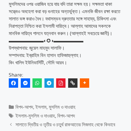
মুসলিমদের ওপর ওয়াজিব হয়ে যায় যদি তারা সক্ষম হয়। সক্ষমতা থাকা
সত্ত্বেও অবহেলা করা বড় গুনাহের অন্তর্ভুক্ত। এমনকি জীবন রক্ষা করতে
সালাত ভঙ্গ করাও বৈধ। যথাসম্ভব দ্রুততার সঙ্গে সাহায্য, চিকিৎসা এবং
নিরাপত্তা নিশ্চিত করা ইসলামী দায়িত্ব। আল্লাহ আমাদের সকলকে
মানবিক দায়িত্ব পালনে যত্নবান করুন। (আল্লাহই সবচেয়ে জ্ঞানী)।
▬▬▬▬▬▬▬◐✪◑▬▬▬▬▬▬
উপস্থাপনায়: জুয়েল মাহমুদ সালাফি।
সম্পাদনায়: ইব্রাহিম বিন হাসান হাফিজাহুল্লাহ।
কিং খালিদ ইউনিভার্সিটি, সৌদি আরব।
Share:
Categories
বিপদ-আপদ
,
ইসলাম, মুসলিম ও দাওয়াহ
Tags
ইসলাম-মুসলিম ও দাওয়াহ
,
বিপদ-আপদ
সালাতে দ্বিতীয় ও তৃতীয় ও চতুর্থ রাকআতের সিজদাহ থেকে কিভাবে