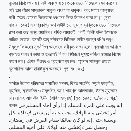
বুদ্ধির বিচারেও নয়। এই অবস্থায় সে তাকে ছেড়ে নিজেকে রক্ষা করবে।
চাই তার বাঁচার সম্ভাবনা থাকুক অথবা না থাকুক। বরং মহান আল্লাহর
বাণী: “আর তোমরা নিজেরকে ধ্বংসের দিকে নিক্ষেপ করো না।” (সূরা
বাকারা: ১৯৫) এর প্রকাশ্য অর্থ এটাই যে, ডুবন্ত ব্যক্তিকে ছেড়ে নিজেকে
রক্ষা করা তার জন্য ওয়াজিব। যদিও আয়াতটি একটি নির্দিষ্ট ঘটনা উপলক্ষে
নাজিল হয়েছে যেমনটি আবু দাউদসহ বিভিন্ন হাদীসগ্রন্থে বর্ণিত তবুও
উসূলুল ফিকহের মূলনীতির আলোকে স্বীকৃত সত্য হলো, কুরআনের আয়াতে
ব্যবহৃত সাধারণ ভাষা ও শব্দরূপই বিধান নির্ধারণে মুখ্য; নাজিল হওয়ার বিশেষ
কারণ নয়। এটাই বিশুদ্ধ ও গ্রহণযোগ্য মত।”(আস সাইলুল জাররা
মুন্তাফিক আলা হাদাইকুল আজহার, পৃষ্ঠা নং ৮৯২)
.
সর্বোচ্চ উলামা পরিষদের সম্মানিত সদস্য, বিগত শতাব্দীর শ্রেষ্ঠ ফাক্বীহ,
মুহাদ্দিস, মুফাসসির ও উসূলবিদ, আশ-শাইখুল আল্লামাহ, ইমাম মুহাম্মাদ
বিন সালিহ আল-উসাইমীন (রাহিমাহুল্লাহ) [মৃত: ১৪২১ হি./২০০১ খ্রি.]
বলেন:إنه يجب على المرء المسلم إذا رأى أخاه المسلم في
أمر يُخشَى منه الهلاك، يجب عليه أن يسعى لإنقاذه بكل
وسيلة،حتى إنه لو كان صائمًا صيام الفرض في رمضان،
وحصل شيء يُخشَى منه الهلاك على أخيه المسلم،