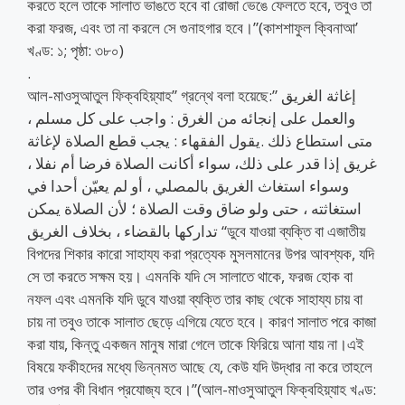
করতে হলে তাকে সালাত ভাঙতে হবে বা রোজা ভেঙে ফেলতে হবে, তবুও তা
করা ফরজ, এবং তা না করলে সে গুনাহগার হবে।”(কাশশাফুল ক্বিনাআ’
খণ্ড: ১; পৃষ্ঠা: ৩৮০)
.
আল-মাওসুআতুল ফিক্বহিয়্যাহ” গ্রন্থে বলা হয়েছে:” إغاثة الغريق
والعمل على إنجائه من الغرق : واجب على كل مسلم ،
متى استطاع ذلك .يقول الفقهاء : يجب قطع الصلاة لإغاثة
غريق إذا قدر على ذلك، سواء أكانت الصلاة فرضا أم نفلا ،
وسواء استغاث الغريق بالمصلي ، أو لم يعيّن أحدا في
استغاثته ، حتى ولو ضاق وقت الصلاة ؛ لأن الصلاة يمكن
تداركها بالقضاء ، بخلاف الغريق “ডুবে যাওয়া ব্যক্তি বা এজাতীয়
বিপদের শিকার কারো সাহায্য করা প্রত্যেক মুসলমানের উপর আবশ্যক, যদি
সে তা করতে সক্ষম হয়। এমনকি যদি সে সালাতে থাকে, ফরজ হোক বা
নফল এবং এমনকি যদি ডুবে যাওয়া ব্যক্তি তার কাছ থেকে সাহায্য চায় বা
চায় না তবুও তাকে সালাত ছেড়ে এগিয়ে যেতে হবে। কারণ সালাত পরে কাজা
করা যায়, কিন্তু একজন মানুষ মারা গেলে তাকে ফিরিয়ে আনা যায় না।এই
বিষয়ে ফকীহদের মধ্যে ভিন্নমত আছে যে, কেউ যদি উদ্ধার না করে তাহলে
তার ওপর কী বিধান প্রযোজ্য হবে।”(আল-মাওসুআতুল ফিক্বহিয়্যাহ খণ্ড: