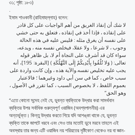
৩১; পৃষ্ঠা: ১৮৩)
.
ইমাম শাওকানী (রাহিমাহুল্লাহ) বলেন:
لا شك أن إنقاذ الغريق من أهم الواجبات على كل قادر
على إنقاذه ، فإذا أخذ في إنقاذه ، فتعلق به حتى خشي
على نفسه أن يغرق مثله : فليس عليه في هذه الحالة
وجوب ، لا شرعا ، ولا عقلا، فيخلص نفسه منه ، ويدعه،
سواء كان قد أشرف على النجاة أم لا، بل ظاهر قوله
تعالى: ( وَلا تُلْقُوا بِأَيْدِيكُمْ إِلَى التَّهْلُكَةِ ) [البقرة: 195]، أنه
يجب عليه تخليص نفسه.والآية هذه ، وإن كانت واردة على
سبب خاص ، كما في سن أبي داود وغيرهما ؛ فالاعتبار
بعموم اللفظ ، لا بخصوص السبب ، كما تقرر في الأصول ،
وهو الحق”
“এতে কোনো সন্দেহ নেই যে, ডুবন্ত ব্যক্তিকে উদ্ধার করা সামর্থবান
ব্যক্তির উপর সর্বাধিক গুরুত্বপূর্ণ ওয়াজিব (অবশ্যপালনীয়) এর
অন্তর্ভুক্ত। কিন্তু উদ্ধার করতে গিয়ে যদি আশঙ্কা থাকে যে, ডুবন্ত
ব্যক্তি তাকে জাপটে ধরবে এবং সেও তার মতোই ডুবে মরবে তাহলে এই
অবস্থায় তার জন্য এটি ওয়াজিব নয় শরিয়তের দৃষ্টিকোণ থেকেও নয় বা জ্ঞান-