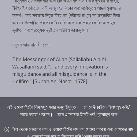
“রাসূলুল্লাহ সাল্লাল্লাহু আলাইহি ওয়াসাল্লাম তাঁর এক খুতবায় বলেছেন,
“নিশ্চয়ই সর্বোত্তম বাণী আল্লাহ্‌র কিতাব এবং সর্বোত্তম আদর্শ মুহাম্মদের
আদর্শ। আর সবচেয়ে নিকৃষ্ট বিষয় হল (দ্বীনের মধ্যে) নব উদ্ভাবিত বিষয়।
আর নব উদ্ভাবিত প্রত্যেক বিষয় বিদআত এবং প্রত্যেক বিদআত হল
ভ্রষ্টতা এবং প্রত্যেক ভ্রষ্টতার পরিণাম জাহান্নাম।”
[সুনান আন-নাসায়ী: ১৫৭৮]
The Messenger of Allah (Sallallahu Alaihi
Wasallam) said: “… and every innovation is
misguidance and all misguidance is in the
Hellfire.” [Sunan An-Nasa’i: 1578]
এই ওয়েবসাইটের লিখাসমূহ সবার জন্য উন্মুক্ত।। যে কেউ চাইলে লিখাসমূহ কপি/
শেয়ার করতে পারবেন।। তবে এক্ষেত্রে তিনটি শর্ত প্রযোজ্য হবে!!
(১). লিখা থেকে লেখকের নাম ও ওয়েবসাইটের নাম বাদ দেওয়া যাবেনা এবং লেখকের নাম
ও ওয়েবসাইটের নাম বা লিংকসহ কপি/শেয়ার করতে হবে!!