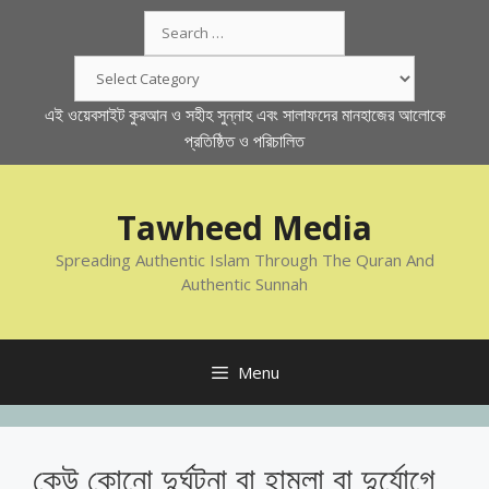
Skip
Search
to
for:
content
Categories
এই ওয়েবসাইট কুরআন ও সহীহ সুন্নাহ এবং সালাফদের মানহাজের আলোকে
প্রতিষ্ঠিত ও পরিচালিত
Tawheed Media
Spreading Authentic Islam Through The Quran And
Authentic Sunnah
Menu
কেউ কোনো দুর্ঘটনা বা হামলা বা দুর্যোগে