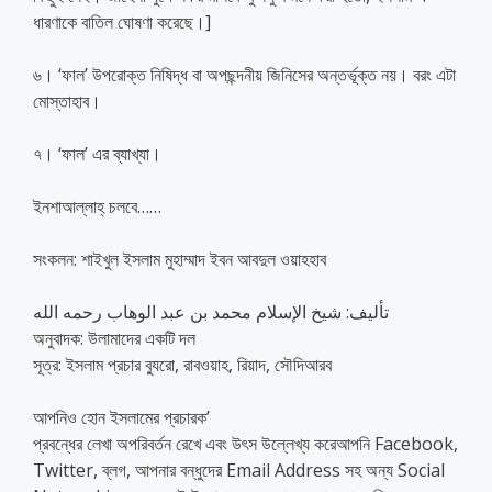
ধারণাকে বাতিল ঘোষণা করেছে।]
৬। ‘ফাল’ উপরোক্ত নিষিদ্ধ বা অপছন্দনীয় জিনিসের অন্তর্ভূক্ত নয়। বরং এটা
মোস্তাহাব।
৭। ‘ফাল’ এর ব্যাখ্যা।
ইনশাআল্লাহ্‌ চলবে……
সংকলন: শাইখুল ইসলাম মুহাম্মাদ ইবন আবদুল ওয়াহহাব
تأليف: شيخ الإسلام محمد بن عبد الوهاب رحمه الله
অনুবাদক: উলামাদের একটি দল
সূত্র: ইসলাম প্রচার ব্যুরো, রাবওয়াহ, রিয়াদ, সৌদিআরব
আপনিও হোন ইসলামের প্রচারক’
প্রবন্ধের লেখা অপরিবর্তন রেখে এবং উৎস উল্লেখ্য করেআপনি Facebook,
Twitter, ব্লগ, আপনার বন্ধুদের Email Address সহ অন্য Social