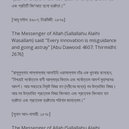
এবং প্রতিটি বিদ‘আত হলো ভ্রষ্টতা।”
[আবূ দাউদ: ৪৬০৭; তিরমিজী: ২৬৭৬]
The Messenger of Allah (Sallallahu Alaihi
Wasallam) said: “Every innovation is misguidance
and going astray” [Abu Dawood: 4607; Thirmidhi:
2676]
“রাসূলুল্লাহ সাল্লাল্লাহু আলাইহি ওয়াসাল্লাম তাঁর এক খুতবায় বলেছেন,
“নিশ্চয়ই সর্বোত্তম বাণী আল্লাহ্‌র কিতাব এবং সর্বোত্তম আদর্শ মুহাম্মদের
আদর্শ। আর সবচেয়ে নিকৃষ্ট বিষয় হল (দ্বীনের মধ্যে) নব উদ্ভাবিত বিষয়।
আর নব উদ্ভাবিত প্রত্যেক বিষয় বিদআত এবং প্রত্যেক বিদআত হল
ভ্রষ্টতা এবং প্রত্যেক ভ্রষ্টতার পরিণাম জাহান্নাম।”
[সুনান আন-নাসায়ী: ১৫৭৮]
The Messenger of Allah (Sallallahu Alaihi