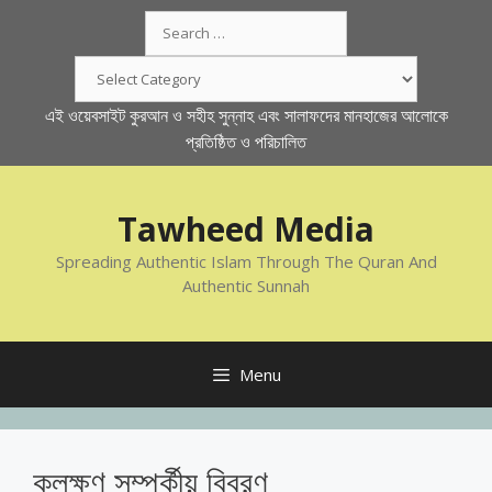
Skip
Search
to
for:
content
Categories
এই ওয়েবসাইট কুরআন ও সহীহ সুন্নাহ এবং সালাফদের মানহাজের আলোকে
প্রতিষ্ঠিত ও পরিচালিত
Tawheed Media
Spreading Authentic Islam Through The Quran And
Authentic Sunnah
Menu
কুলক্ষণ সম্পর্কীয় বিবরণ