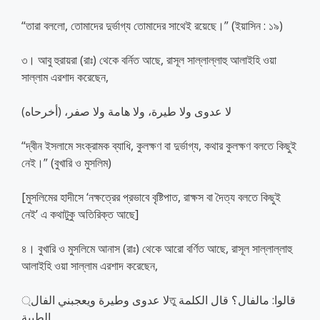
“তারা বললো, তোমাদের দুর্ভাগ্য তোমাদের সাথেই রয়েছে।” (ইয়াসিন : ১৯)
৩। আবু হুরায়রা (রাঃ) থেকে বর্নিত আছে, রাসূল সাল্লাল্লাহু আলাইহি ওয়া
সাল্লাম এরশাদ করেছেন,
لا عدوى ولا طيرة، ولا هامة ولا صفر، (أخرحاه)
“দ্বীন ইসলামে সংক্রামক ব্যাধি, কুলক্ষণ বা দুর্ভাগ্য, কথার কুলক্ষণ বলতে কিছুই
নেই।” (বুখারি ও মুসলিম)
[মুসলিমের হাদীসে ‘নক্ষত্রের প্রভাবে বৃষ্টিপাত, রাক্ষস বা দৈত্য বলতে কিছুই
নেই’ এ কথাটুকু অতিরিক্ত আছে]
৪। বুখারি ও মুসলিমে আনাস (রাঃ) থেকে আরো বর্ণিত আছে, রাসূল সাল্লাল্লাহু
আলাইহি ওয়া সাল্লাম এরশাদ করেছেন,
لا عدوى وطيرة ويعجبني الفال্তু قالوا: مالفال؟ قال الكلمة
الطيبة.