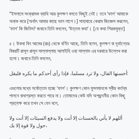
“ইসলামে সংক্রামক ব্যাধি আর কুলক্ষণ বলতে কিছুই নেই। তবে ‘ফাল’ আমাকে
অবাক করে [অর্থাৎ আমার কাছে ভাল লাগে।] সাহাবায়ে কেরাম জিজ্ঞেস করলেন,
‘ফাল’ কি জিনিস? জবাবে তিনি বললেন, ‘উত্তম কথা’। [যে কথা শিরকমুক্ত]
৫। উকবা বিন আমের (রাঃ) থেকে বর্ণিত আছে, তিনি বলেন, কুলক্ষণ বা দূর্ভাগ্যের
বিষয়টি রাসূল রাসূল সাল্লাল্লাহু আলাইহি ওয়া সাল্লাম এর দরবারে উল্লেখ করা
হলো। জবাবে তিনি বললেন,
أحسنها الفال، ولا ترد مسلما، فإذا رأى أحدكم ما يكره فليقل:
এগুলোর মধ্যে সর্বোত্তম হচ্ছে ‘ফাল’। কুলক্ষণ কোন মুসলমানকে স্বীয় কর্তব্য
পালনে বাধাগ্রস্ত করতে পারে না। তোমাদের কেউ যদি অপছন্দনীয় কোন কিছু
প্রত্যক্ষ করে তখন সে যেন বলে,
أللهم لا يأتي بالحسنات إلا أنت ولا يدفع السيئات إلا أنت ولا
حول ولا قوة إلا بك،