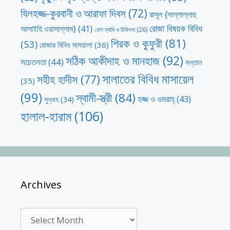
যিলহজ্জ-কুরবানী ও আরাফা দিবস
(72)
রাসূল {সাল্লাল্লাহু
রোজা বিষয়ক বিবিধ
আলাইহি ওয়াসাল্লাম}
(41)
রোগ ব্যাধি ও চিকিৎসা
(26)
শিরক ও কুফুরী
(81)
(53)
রোজার বিবিধ মাসয়ালা
(36)
সঠিক আকীদাহ ও মানহাজ
(92)
সচেতনতা
(44)
সন্তান
সালাতের বিবিধ মাসায়েল
সহীহ হাদীস
(77)
(35)
(99)
স্বামী-স্ত্রী
(84)
হজ্জ ও ওমরাহ্‌
(43)
সুন্নাহ
(34)
হালাল-হারাম
(106)
Archives
Archives