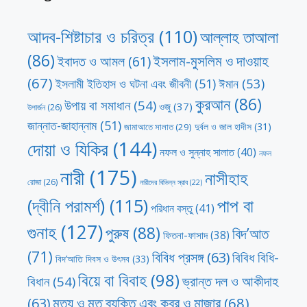
আদব-শিষ্টাচার ও চরিত্র
(110)
আল্লাহ তাআলা
(86)
ইসলাম-মুসলিম ও দাওয়াহ
ইবাদত ও আমল
(61)
(67)
ঈমান
(53)
ইসলামী ইতিহাস ও ঘটনা এবং জীবনী
(51)
কুরআন
(86)
উপায় বা সমাধান
(54)
ওজু
(37)
উপার্জন
(26)
জান্নাত-জাহান্নাম
(51)
দুর্বল ও জাল হাদীস
(31)
জামাআতে সালাত
(29)
দোয়া ও যিকির
(144)
নফল ও সুন্নাহ সালাত
(40)
নফল
নারী
(175)
নাসীহাহ
রোজা
(26)
নারীদের বিভিন্ন স্রাব
(22)
পাপ বা
(দ্বীনি পরামর্শ)
(115)
পরিধান বস্তু
(41)
গুনাহ
(127)
পুরুষ
(88)
বিদ’আত
ফিতনা-ফাসাদ
(38)
(71)
বিবিধ প্রসঙ্গ
(63)
বিবিধ বিধি-
বিদ’আতি দিবস ও উৎসব
(33)
বিয়ে বা বিবাহ
(98)
ভ্রান্ত দল ও আকীদাহ
বিধান
(54)
মৃত্যু ও মৃত ব্যক্তি এবং কবর ও মাজার
(68)
(63)