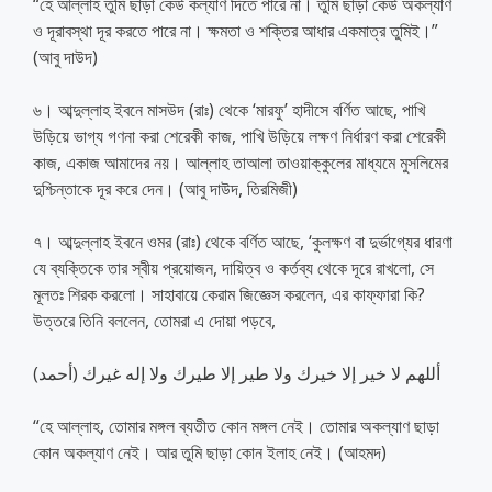
“হে আল্লাহ তুমি ছাড়া কেউ কল্যাণ দিতে পারে না। তুমি ছাড়া কেউ অকল্যাণ
ও দূরাবস্থা দূর করতে পারে না। ক্ষমতা ও শক্তির আধার একমাত্র তুমিই।”
(আবু দাউদ)
৬। আব্দুল্লাহ ইবনে মাসউদ (রাঃ) থেকে ‘মারফু’ হাদীসে বর্ণিত আছে, পাখি
উড়িয়ে ভাগ্য গণনা করা শেরেকী কাজ, পাখি উড়িয়ে লক্ষণ নির্ধারণ করা শেরেকী
কাজ, একাজ আমাদের নয়। আল্লাহ তাআলা তাওয়াক্কুলের মাধ্যমে মুসলিমের
দুশ্চিন্তাকে দূর করে দেন। (আবু দাউদ, তিরমিজী)
৭। আব্দুল্লাহ ইবনে ওমর (রাঃ) থেকে বর্ণিত আছে, ‘কুলক্ষণ বা দুর্ভাগ্যের ধারণা
যে ব্যক্তিকে তার স্বীয় প্রয়োজন, দায়িত্ব ও কর্তব্য থেকে দূরে রাখলো, সে
মূলতঃ শিরক করলো। সাহাবায়ে কেরাম জিজ্ঞেস করলেন, এর কাফ্‌ফারা কি?
উত্তরে তিনি বললেন, তোমরা এ দোয়া পড়বে,
أللهم لا خير إلا خيرك ولا طير إلا طيرك ولا إله غيرك (أحمد)
“হে আল্লাহ, তোমার মঙ্গল ব্যতীত কোন মঙ্গল নেই। তোমার অকল্যাণ ছাড়া
কোন অকল্যাণ নেই। আর তুমি ছাড়া কোন ইলাহ নেই। (আহমদ)