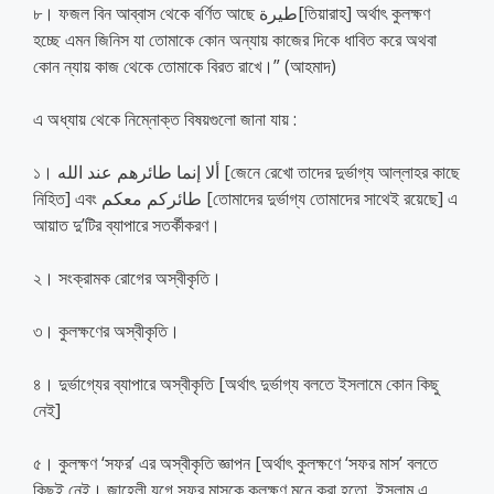
৮। ফজল বিন আব্বাস থেকে বর্ণিত আছে طيرة[তিয়ারাহ] অর্থাৎ কুলক্ষণ
হচ্ছে এমন জিনিস যা তোমাকে কোন অন্যায় কাজের দিকে ধাবিত করে অথবা
কোন ন্যায় কাজ থেকে তোমাকে বিরত রাখে।” (আহমাদ)
এ অধ্যায় থেকে নিম্নোক্ত বিষয়গুলো জানা যায় :
১। ألا إنما طائرهم عند الله [জেনে রেখো তাদের দুর্ভাগ্য আল্লাহর কাছে
নিহিত] এবং طائركم معكم [তোমাদের দুর্ভাগ্য তোমাদের সাথেই রয়েছে] এ
আয়াত দু’টির ব্যাপারে সতর্কীকরণ।
২। সংক্রামক রোগের অস্বীকৃতি।
৩। কুলক্ষণের অস্বীকৃতি।
৪। দুর্ভাগ্যের ব্যাপারে অস্বীকৃতি [অর্থাৎ দুর্ভাগ্য বলতে ইসলামে কোন কিছু
নেই]
৫। কুলক্ষণ ‘সফর’ এর অস্বীকৃতি জ্ঞাপন [অর্থাৎ কুলক্ষণে ‘সফর মাস’ বলতে
কিছুই নেই। জাহেলী যুগে সফর মাসকে কুলক্ষুণ মনে করা হতো, ইসলাম এ