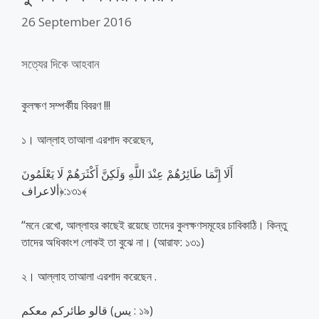
26 September 2016
সত্যের দিকে আহবান
কুলক্ষণ সম্পর্কীয় বিবরণ !!!
১। আল্লাহ তাআলা এরশাদ করেছেন,
أَلَا إِنَّمَا طَائِرُهُمْ عِنْدَ اللَّهِ وَلَكِنَّ أَكْثَرَهُمْ لَا يَعْلَمُونَ
﴿ألاعراف:১৩১﴾
“মনে রেখো, আল্লাহর কাছেই রয়েছে তাদের কুলক্ষণসমূহের চাবিকাঠি। কিন্তু
তাদের অধিকাংশ লোকই তা বুঝে না। (আরাফ: ১৩১)
২। আল্লাহ তাআলা এরশাদ করেছেন .
قالو طائركم معكم (يس : ১৯)