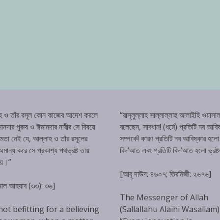
হ ও তাঁর রসূল কোন কাজের আদেশ করলে
“রাসূলুল্লাহ সাল্লাল্লাহু আলাইহি ওয়াসাল
ানদার পুরুষ ও ঈমানদার নারীর সে বিষয়ে
বলেছেন, সাবধান! (ধর্মে) প্রতিটি নব আবিষ
্ষমতা নেই যে, আল্লাহ ও তাঁর রসূলের
সম্পর্কে! কারণ প্রতিটি নব আবিষ্কার হলো
ান্য করে সে প্রকাশ্য পথভ্রষ্ট তায়
বিদ‘আত এবং প্রতিটি বিদ‘আত হলো ভ্রষ্
হয়।”
[আবূ দাউদ: ৪৬০৭; তিরমিজী: ২৬৭৬]
 আল আহযাব (৩৩): ৩৬]
The Messenger of Allah
 not befitting for a believing
(Sallallahu Alaihi Wasallam)