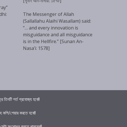
[সুনান আন-নাসায়ী: ১৫৭৮]
ray”
dhi:
The Messenger of Allah
(Sallallahu Alaihi Wasallam) said:
“… and every innovation is
misguidance and all misguidance
is in the Hellfire.” [Sunan An-
Nasa’i: 1578]
তিনটি শর্ত প্রযোজ্য হবে!!
হ কপি/শেয়ার করতে হবে!!
ে সেটা সংশোধন করতে পারবেন!!