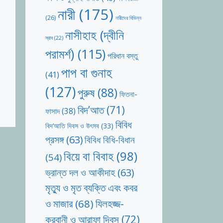
নারী
(175)
(26)
নারীদের বিভিন্ন
নাসীহাহ (দ্বীনি
স্রাব
(22)
পরামর্শ)
(115)
পরিধান বস্তু
পাপ বা গুনাহ
(41)
(127)
পুরুষ
(88)
ফিতনা-
বিদ’আত
(71)
ফাসাদ
(38)
বিবিধ
বিদ’আতি দিবস ও উৎসব
(33)
প্রসঙ্গ
(63)
বিবিধ বিধি-বিধান
বিয়ে বা বিবাহ
(98)
(54)
ভ্রান্ত দল ও আকীদাহ
(63)
মৃত্যু ও মৃত ব্যক্তি এবং কবর
যিলহজ্জ-
ও মাজার
(68)
কুরবানী ও আরাফা দিবস
(72)