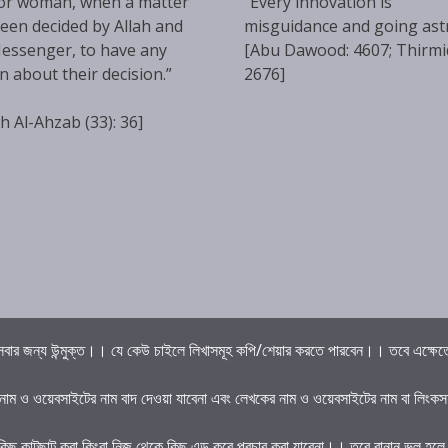
or woman, when a matter
“Every innovation is
een decided by Allah and
misguidance and going ast
essenger, to have any
[Abu Dawood: 4607; Thirmi
n about their decision.”
2676]
h Al-Ahzab (33): 36]
বার জন্য উন্মুক্ত।। যে কেউ চাইলে লিখাসমূহ কপি/শেয়ার করতে পারবেন।। তবে এক্ষেত্রে 
 নাম ও ওয়েবসাইটের নাম বাদ দেওয়া যাবেনা এবং লেখকের নাম ও ওয়েবসাইটের নাম বা লিংকস
কিছু কাটছাট করা কিংবা নিজ থেকে কিছু এড করে প্রচার করা যাবেনা।। তবে বানান ভুল হল