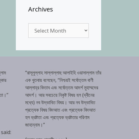
Archives
Archives
্লাম
“রাসূলুল্লাহ সাল্লাল্লাহু আলাইহি ওয়াসাল্লাম তাঁর
্কার
এক খুতবায় বলেছেন, “নিশ্চয়ই সর্বোত্তম বাণী
আল্লাহ্‌র কিতাব এবং সর্বোত্তম আদর্শ মুহাম্মদের
টতা।”
আদর্শ। আর সবচেয়ে নিকৃষ্ট বিষয় হল (দ্বীনের
মধ্যে) নব উদ্ভাবিত বিষয়। আর নব উদ্ভাবিত
প্রত্যেক বিষয় বিদআত এবং প্রত্যেক বিদআত
হল ভ্রষ্টতা এবং প্রত্যেক ভ্রষ্টতার পরিণাম
জাহান্নাম।”
 said: