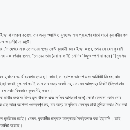
 ইচ্ছা বা সংকল্প করেছে তার জন্য ওয়াজিব; যুলহাজ্জ মাস প্রবেশের সাথে সাথে কুরাবানীর পশু
নখ ও চর্মাদি না কাটে।
সের চাঁদ দেখবে এবং তোমাদের মধ্যে কেউ কুরবানী করার ইচ্ছা করবে, তখন সে যেন কুরবানী
য এক বর্ণনায় বলেন, ‘‘সে যেন তার (মরা বা ফাটা) চর্মাদির কিছুও স্পর্শ না করে।’’[মুসলিম
ষেধ হারামের অর্থে ব্যবহার হয়েছে। কারণ, তা ব্যাপক আদেশ এবং অনির্দিষ্ট নিষেধ, যার
চ্ছা করেই চুল-নখ কাটে, তবে তার জন্য জরুরী যে, সে যেন আল্লাহর নিকট ইস্তিগফার
। সে সবাভাবিকভাবে কুরবানীই করবে।
ে বা মাথায় জখমের উপর চুল থাকলে এবং ক্ষতির আশঙ্কা হলে) কেটে ফেলতে কোন দোষ
েছে তার) অপেক্ষা গুরুত্বপূর্ণ নয়, যার জন্য অসুবিধার ক্ষেত্রে মাথা মুন্ডিত করাও বৈধ করা
আমলে মুহরিমের মতই। যেমন, কুরবানীর মাধ্যমে আল্লাহর নৈকট্যলাভ করা ইত্যাদি। তাই
ে আদিষ্ট হয়েছে।