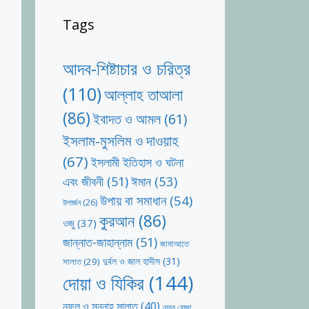
Tags
আদব-শিষ্টাচার ও চরিত্র
(110)
আল্লাহ তাআলা
(86)
ইবাদত ও আমল
(61)
ইসলাম-মুসলিম ও দাওয়াহ
(67)
ইসলামী ইতিহাস ও ঘটনা
ঈমান
(53)
এবং জীবনী
(51)
উপায় বা সমাধান
(54)
উপার্জন
(26)
কুরআন
(86)
ওজু
(37)
জান্নাত-জাহান্নাম
(51)
জামাআতে
দুর্বল ও জাল হাদীস
(31)
সালাত
(29)
দোয়া ও যিকির
(144)
নফল ও সুন্নাহ সালাত
(40)
নফল রোজা