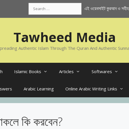
Search
এই ওয়েবসাইট কুরআন ও সহীহ স
for:
Tawheed Media
preading Authentic Islam Through The Quran And Authentic Sunn
th
Islamic Books
Articles
Softwares
nswers
Arabic Learning
Online Arabic Writing Links
 থাকলে কি করবেন?