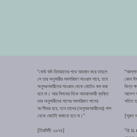
“কেউ যদি হিদায়াতের পথে আহবান করে তাহলে
“আল্লা
সে তার অনুসারীর সমপরিমাণ সাওয়াব পাবে, তবে
কোন ঈম
অনুসরণকারীদের সাওয়াব থেকে মোটেও কম করা
ভিন্ন ক
হবে না। আর বিপথের দিকে আহবানকারী ব্যক্তি
আদেশ অম
তার অনুসারীদের পাপের সমপরিমাণ পাপের
পতিত 
অংশীদার হবে, তবে তাদের (অনুসরণকারীদের) পাপ
থেকে মোটেই কমানো হবে না।”
[সূরাহ
[তিরমিযী: ২৬৭৪]
“It is