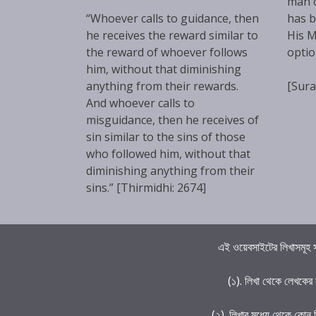
man 
“Whoever calls to guidance, then
has b
he receives the reward similar to
His M
the reward of whoever follows
optio
him, without that diminishing
anything from their rewards.
[Sura
And whoever calls to
misguidance, then he receives of
sin similar to the sins of those
who followed him, without that
diminishing anything from their
sins.” [Thirmidhi: 2674]
এই ওয়েবসাইটের লিখাসমূহ স
(১). লিখা থেকে লেখকের
(২). লিখার মধ্যে থেকে কোন 