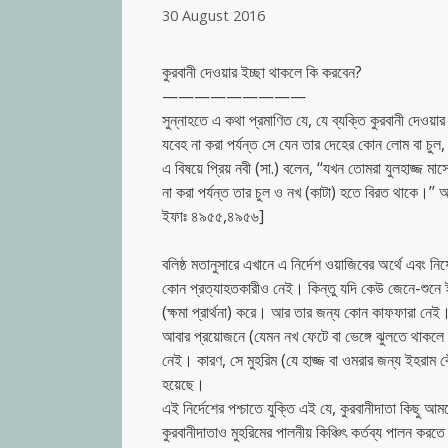
30 August 2016
কুরবানী দেওয়ার ইচ্ছা থাকলে কি করবেন?
—————————
সুন্নাহতে এ কথা প্রমাণিত যে, যে ব্যক্তি কুরবানী দেওয়ার
যবেহ না করা পর্যন্ত সে যেন তার দেহের কোন লোম বা চুল, 
এ বিষয়ে প্রিয় নবী (সা.) বলেন, ‘‘যখন তোমরা যুলহাজ্জ মা
না করা পর্যন্ত তার চুল ও নখ (কাটা) হতে বিরত থাকে।’’ অন্
ইফাঃ ৪৯৫৫,৪৯৫৬]
বলিষ্ঠ মতানুসারে এখানে এ নির্দেশ ওয়াজিবের অর্থে এবং নি
কোন প্রত্যাহতকারীও নেই। কিন্তু যদি কেউ জেনে-শুনে ই
(ক্ষমা প্রার্থনা) করে। আর তার জন্য কোন কাফফারা নেই
আবার প্রয়োজনে (যেমন নখ ফেটে বা ভেঙ্গে ঝুলতে থাকল
নেই। কারণ, সে মুহরিম (যে হাজ্জ বা ওমরার জন্য ইহরাম বেঁধ
হয়েছে।
এই নির্দেশের পশ্চাতে যুক্তি এই যে, কুরবানীদাতা কিছু 
কুরবানীদাতাও মুহরিমের পালনীয় কিঞ্চিৎ কর্তব্য পালন করত