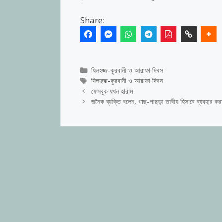
Share:
Categories
যিলহজ্জ-কুরবানী ও আরাফা দিবস
Tags
যিলহজ্জ-কুরবানী ও আরাফা দিবস
ফেসবুক যখন হারাম
জনৈক ব্যক্তি বলেন, গাছ-গাছড়া তাবীয হিসাবে ব্যবহার 