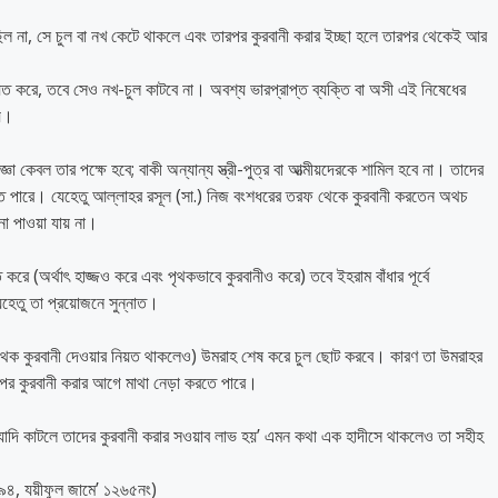
 ছিল না, সে চুল বা নখ কেটে থাকলে এবং তারপর কুরবানী করার ইচ্ছা হলে তারপর থেকেই আর
ত করে, তবে সেও নখ-চুল কাটবে না। অবশ্য ভারপ্রাপ্ত ব্যক্তি বা অসী এই নিষেধের
নয়।
া কেবল তার পক্ষে হবে; বাকী অন্যান্য স্ত্রী-পুত্র বা আত্মীয়দেরকে শামিল হবে না। তাদের
 কাটতে পারে। যেহেতু আল্লাহর রসূল (সা.) নিজ বংশধরের তরফ থেকে কুরবানী করতেন অথচ
না পাওয়া যায় না।
ত করে (অর্থাৎ হাজ্জও করে এবং পৃথকভাবে কুরবানীও করে) তবে ইহরাম বাঁধার পূর্বে
েহেতু তা প্রয়োজনে সুন্নাত।
ড়া পৃথক কুরবানী দেওয়ার নিয়ত থাকলেও) উমরাহ শেষ করে চুল ছোট করবে। কারণ তা উমরাহর
র পর কুরবানী করার আগে মাথা নেড়া করতে পারে।
 ইত্যাদি কাটলে তাদের কুরবানী করার সওয়াব লাভ হয়’ এমন কথা এক হাদীসে থাকলেও তা সহীহ
৪, যয়ীফুল জামে’ ১২৬৫নং)