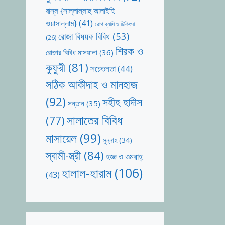
রাসূল {সাল্লাল্লাহু আলাইহি
ওয়াসাল্লাম}
(41)
রোগ ব্যাধি ও চিকিৎসা
রোজা বিষয়ক বিবিধ
(53)
(26)
শিরক ও
রোজার বিবিধ মাসয়ালা
(36)
কুফুরী
(81)
সচেতনতা
(44)
সঠিক আকীদাহ ও মানহাজ
(92)
সহীহ হাদীস
সন্তান
(35)
সালাতের বিবিধ
(77)
মাসায়েল
(99)
সুন্নাহ
(34)
স্বামী-স্ত্রী
(84)
হজ্জ ও ওমরাহ্‌
হালাল-হারাম
(106)
(43)