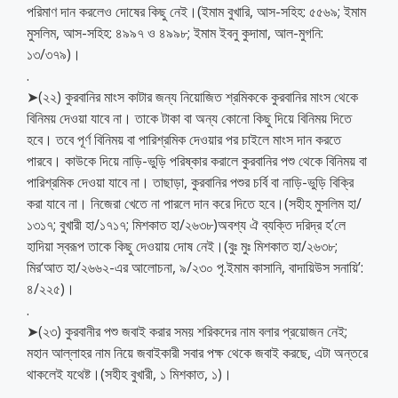
পরিমাণ দান করলেও দোষের কিছু নেই।(ইমাম বুখারি, আস-সহিহ: ৫৫৬৯; ইমাম
মুসলিম, আস-সহিহ: ৪৯৯৭ ও ৪৯৯৮; ইমাম ইবনু কুদামা, আল-মুগনি:
১৩/৩৭৯)।
.
➤(২২) কুরবানির মাংস কাটার জন্য নিয়োজিত শ্রমিককে কুরবানির মাংস থেকে
বিনিময় দেওয়া যাবে না। তাকে টাকা বা অন্য কোনো কিছু দিয়ে বিনিময় দিতে
হবে। তবে পূর্ণ বিনিময় বা পারিশ্রমিক দেওয়ার পর চাইলে মাংস দান করতে
পারবে। কাউকে দিয়ে নাড়ি-ভুড়ি পরিষ্কার করালে কুরবানির পশু থেকে বিনিময় বা
পারিশ্রমিক দেওয়া যাবে না। তাছাড়া, কুরবানির পশুর চর্বি বা নাড়ি-ভুড়ি বিক্রি
করা যাবে না। নিজেরা খেতে না পারলে দান করে দিতে হবে।(সহীহ মুসলিম হা/
১৩১৭; বুখারী হা/১৭১৭; মিশকাত হা/২৬৩৮)অবশ্য ঐ ব্যক্তি দরিদ্র হ’লে
হাদিয়া স্বরূপ তাকে কিছু দেওয়ায় দোষ নেই।(বুঃ মুঃ মিশকাত হা/২৬৩৮;
মির‘আত হা/২৬৬২-এর আলোচনা, ৯/২৩০ পৃ.ইমাম কাসানি, বাদায়িউস সনায়ি’:
৪/২২৫)।
.
➤(২৩) কুরবানীর পশু জবাই করার সময় শরিকদের নাম বলার প্রয়োজন নেই;
মহান আল্লাহর নাম নিয়ে জবাইকারী সবার পক্ষ থেকে জবাই করছে, এটা অন্তরে
থাকলেই যথেষ্ট।(সহীহ বুখারী, ১ মিশকাত, ১)।
.