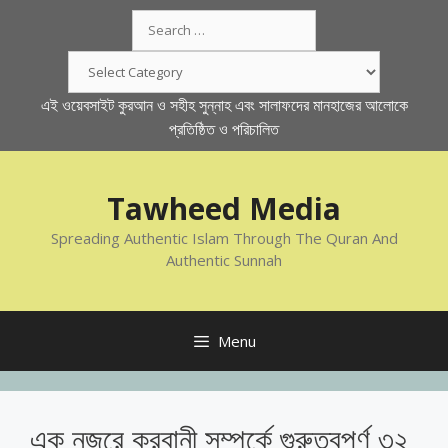
Skip
Search
to
for:
content
Categories
এই ওয়েবসাইট কুরআন ও সহীহ সুন্নাহ এবং সালাফদের মানহাজের আলোকে
প্রতিষ্ঠিত ও পরিচালিত
Tawheed Media
Spreading Authentic Islam Through The Quran And
Authentic Sunnah
Menu
এক নজরে কুরবানী সম্পর্কে গুরুত্বপূর্ণ ৩২