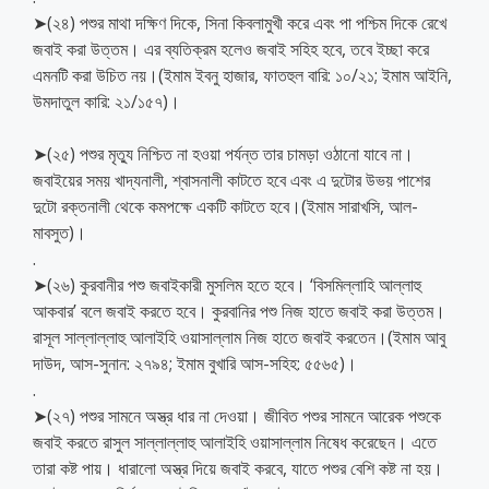
➤(২৪) পশুর মাথা দক্ষিণ দিকে, সিনা কিবলামুখী করে এবং পা পশ্চিম দিকে রেখে
জবাই করা উত্তম। এর ব্যতিক্রম হলেও জবাই সহিহ হবে, তবে ইচ্ছা করে
এমনটি করা উচিত নয়।(ইমাম ইবনু হাজার, ফাতহুল বারি: ১০/২১; ইমাম আইনি,
উমদাতুল কারি: ২১/১৫৭)।
➤(২৫) পশুর মৃত্যু নিশ্চিত না হওয়া পর্যন্ত তার চামড়া ওঠানো যাবে না।
জবাইয়ের সময় খাদ্যনালী, শ্বাসনালী কাটতে হবে এবং এ দুটোর উভয় পাশের
দুটো রক্তনালী থেকে কমপক্ষে একটি কাটতে হবে।(ইমাম সারাখসি, আল-
মাবসুত)।
.
➤(২৬) কুরবানীর পশু জবাইকারী মুসলিম হতে হবে। ‘বিসমিল্লাহি আল্লাহু
আকবার’ বলে জবাই করতে হবে। কুরবানির পশু নিজ হাতে জবাই করা উত্তম।
রাসূল সাল্লাল্লাহু আলাইহি ওয়াসাল্লাম নিজ হাতে জবাই করতেন।(ইমাম আবু
দাউদ, আস-সুনান: ২৭৯৪; ইমাম বুখারি আস-সহিহ: ৫৫৬৫)।
.
➤(২৭) পশুর সামনে অস্ত্র ধার না দেওয়া। জীবিত পশুর সামনে আরেক পশুকে
জবাই করতে রাসুল সাল্লাল্লাহু আলাইহি ওয়াসাল্লাম নিষেধ করেছেন। এতে
তারা কষ্ট পায়। ধারালো অস্ত্র দিয়ে জবাই করবে, যাতে পশুর বেশি কষ্ট না হয়।