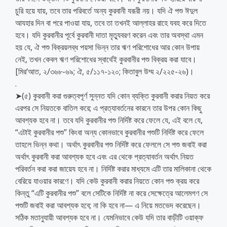
চুরি হয়ে যায়, তবে তার পরিবর্তে অন্য কুরবানী যরূরী নয়। যদি ঐ পশু ঈদুল
আযহার দিন বা পরে পাওয়া যায়, তবে তা তখনই আল্লাহর রাহে যবহ করে দিতে
হবে। যদি কুরবানীর পূর্বে কুরবানী দাতা মৃত্যুবরণ করেন এবং তার অবস্থা এমন
হয় যে, ঐ পশু বিক্রয়লব্ধ পয়সা ভিন্ন তার ঋণ পরিশোধের আর কোন উপায়
নেই, তখন কেবল ঋণ পরিশোধের স্বার্থেই কুরবানীর পশু বিক্রয় করা যাবে।
[মির‘আত, ২/৩৬৮-৬৯; ঐ, ৫/১১৭-১২০; কিতাবুল উম্ম ২/২২৫-২৬)।
.
➤(৫) কুরবানী করা গুরুত্বপূর্ণ সুন্নত যদি কোন ব্যক্তি কুরবানী করার নিয়ত করে
এরপর সে নিয়তকে বাতিল করে; এ প্রত্যাবর্তনের কারনে তার উপর কোন কিছু
আবশ্যক হবে না। তবে যদি কুরবানীর পশু নির্দিষ্ট করে ফেলে যে, এই বলে যে,
“এটাই কুরবানীর পশু” কিংবা অন্য কোনভাবে কুরবানীর পশুটি নির্দিষ্ট করে ফেলে
তাহলে ভিন্ন কথা। অর্থাৎ কুরবানীর পশু নির্দিষ্ট করে ফেললে সে পশু জবাই করা
অর্থাৎ কুরবানী করা আবশ্যক হবে এবং এর থেকে প্রত্যাবর্তন অর্থাৎ নিয়ত
পরিবর্তন করা করা জায়েয হবে না। নির্দিষ্ট করার মাধ্যমে এটি তার মালিকানা থেকে
বেরিয়ে যাওয়ার কারণে। যদি কেউ কুরবানী করার নিয়তে কোন পশু ক্রয় করে
কিন্তু “এটি কুরবানীর পশু” বলে সেটিকে নির্দিষ্ট না করে সেক্ষেত্রে আলেমগণ সে
পশুটি জবাই করা আবশ্যক হবে; না কি হবে না— এ নিয়ে মতভেদ করেছেন।
সঠিক মতানুযায়ী আবশ্যক হবে না। যেমনিভাবে কেউ যদি তার বাড়ীটি ওয়াক্‌ফ