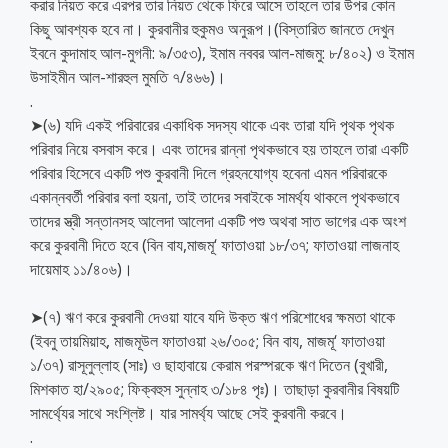
করার নিয়ত করে এরপর তার নিয়ত থেকে ফিরে আসে তাহলে তার উপর কোন
কিছু আবশ্যক হবে না। কুরবানীর হুকুমও অনুরূপ।(বিস্তারিত জানতে দেখুন
ইবনে কুদামাহ আল-মুগনী: ৯/৩৫৩), ইমাম নববর আল-মাজমু: ৮/৪০২) ও ইমাম
উসাইমীন আল-শারহুল মুমতি ৭/৪৬৬)।
.
➤(৬) যদি একই পরিবারের একাধিক সদস্য থাকে এবং তারা যদি পৃথক পৃথক
পরিবার নিয়ে বসবাস করে। এবং তাদের রান্না পৃথকভাবে হয় তাহলে তারা একটি
পরিবার হিসেবে একটি পশু কুরবানী দিলে গ্রহনযোগ্য হবেনা এমন পরিবারকে
একান্নবর্তী পরিবার বলা হয়না, তাই তাদের সবাইকে সামর্থ্য থাকলে পৃথকভাবে
তাদের স্ত্রী সন্তানসহ আলেদা আলেদা একটি পশু অথবা সাত ভাগের এক অংশ
করে কুরবানী দিতে হবে (বিন বায,মাজমূ‘ ফাতাওয়া ১৮/৩৭; ফাতাওয়া লাজনাহ
দায়েমাহ ১১/৪০৬)।
➤(৭) ঋণ করে কুরবানী দেওয়া যাবে যদি উক্ত ঋণ পরিশোধের ক্ষমতা থাকে
(ইবনু তায়মিয়াহ, মাজমূউল ফাতাওয়া ২৬/৩০৫; বিন বায, মাজমূ‘ ফাতাওয়া
১/৩৭) রাসূলুল্লাহ (সাঃ) ও ছাহাবায়ে কেরাম পরস্পরকে ঋণ দিতেন (বুখারী,
মিশকাত হা/২৯০৫; ফিক্বহুস সুন্নাহ ৩/১৮৪ পৃঃ)। তাছাড়া কুরবানীর বিষয়টি
সামর্থ্যের সাথে সংশ্লিষ্ট। যার সামর্থ্য আছে সেই কুরবানী করবে।
.