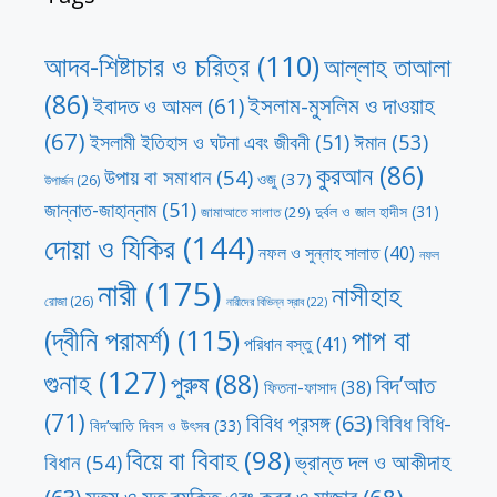
আদব-শিষ্টাচার ও চরিত্র
(110)
আল্লাহ তাআলা
(86)
ইসলাম-মুসলিম ও দাওয়াহ
ইবাদত ও আমল
(61)
(67)
ঈমান
(53)
ইসলামী ইতিহাস ও ঘটনা এবং জীবনী
(51)
কুরআন
(86)
উপায় বা সমাধান
(54)
ওজু
(37)
উপার্জন
(26)
জান্নাত-জাহান্নাম
(51)
দুর্বল ও জাল হাদীস
(31)
জামাআতে সালাত
(29)
দোয়া ও যিকির
(144)
নফল ও সুন্নাহ সালাত
(40)
নফল
নারী
(175)
নাসীহাহ
রোজা
(26)
নারীদের বিভিন্ন স্রাব
(22)
পাপ বা
(দ্বীনি পরামর্শ)
(115)
পরিধান বস্তু
(41)
গুনাহ
(127)
পুরুষ
(88)
বিদ’আত
ফিতনা-ফাসাদ
(38)
(71)
বিবিধ প্রসঙ্গ
(63)
বিবিধ বিধি-
বিদ’আতি দিবস ও উৎসব
(33)
বিয়ে বা বিবাহ
(98)
ভ্রান্ত দল ও আকীদাহ
বিধান
(54)
মৃত্যু ও মৃত ব্যক্তি এবং কবর ও মাজার
(68)