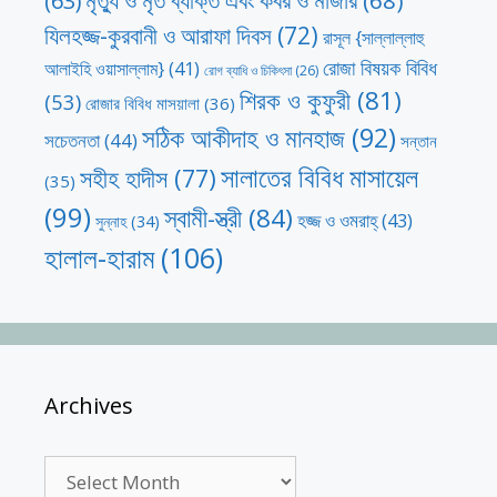
(63)
যিলহজ্জ-কুরবানী ও আরাফা দিবস
(72)
রাসূল {সাল্লাল্লাহু
রোজা বিষয়ক বিবিধ
আলাইহি ওয়াসাল্লাম}
(41)
রোগ ব্যাধি ও চিকিৎসা
(26)
শিরক ও কুফুরী
(81)
(53)
রোজার বিবিধ মাসয়ালা
(36)
সঠিক আকীদাহ ও মানহাজ
(92)
সচেতনতা
(44)
সন্তান
সালাতের বিবিধ মাসায়েল
সহীহ হাদীস
(77)
(35)
(99)
স্বামী-স্ত্রী
(84)
হজ্জ ও ওমরাহ্‌
(43)
সুন্নাহ
(34)
হালাল-হারাম
(106)
Archives
Archives