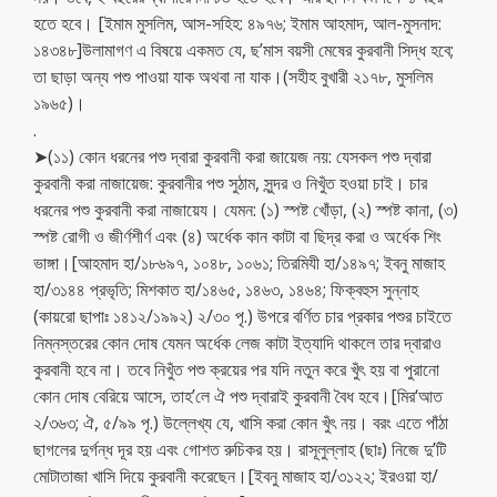
হতে হবে। [ইমাম মুসলিম, আস-সহিহ: ৪৯৭৬; ইমাম আহমাদ, আল-মুসনাদ:
১৪৩৪৮]উলামাগণ এ বিষয়ে একমত যে, ছ’মাস বয়সী মেষের কুরবানী সিদ্ধ হবে;
তা ছাড়া অন্য পশু পাওয়া যাক অথবা না যাক।(সহীহ বুখারী ২১৭৮, মুসলিম
১৯৬৫)।
.
➤(১১) কোন ধরনের পশু দ্বারা কুরবানী করা জায়েজ নয়: যেসকল পশু দ্বারা
কুরবানী করা নাজায়েজ: কুরবানীর পশু সুঠাম, সুন্দর ও নিখুঁত হওয়া চাই। চার
ধরনের পশু কুরবানী করা নাজায়েয। যেমন: (১) স্পষ্ট খোঁড়া, (২) স্পষ্ট কানা, (৩)
স্পষ্ট রোগী ও জীর্ণশীর্ণ এবং (৪) অর্ধেক কান কাটা বা ছিদ্র করা ও অর্ধেক শিং
ভাঙ্গা।[আহমাদ হা/১৮৬৯৭, ১০৪৮, ১০৬১; তিরমিযী হা/১৪৯৭; ইবনু মাজাহ
হা/৩১৪৪ প্রভৃতি; মিশকাত হা/১৪৬৫, ১৪৬৩, ১৪৬৪; ফিক্বহুস সুন্নাহ
(কায়রো ছাপাঃ ১৪১২/১৯৯২) ২/৩০ পৃ.) উপরে বর্ণিত চার প্রকার পশুর চাইতে
নিম্নস্তরের কোন দোষ যেমন অর্ধেক লেজ কাটা ইত্যাদি থাকলে তার দ্বারাও
কুরবানী হবে না। তবে নিখুঁত পশু ক্রয়ের পর যদি নতুন করে খুঁৎ হয় বা পুরানো
কোন দোষ বেরিয়ে আসে, তাহ’লে ঐ পশু দ্বারাই কুরবানী বৈধ হবে।[মির‘আত
২/৩৬৩; ঐ, ৫/৯৯ পৃ.) উল্লেখ্য যে, খাসি করা কোন খুঁৎ নয়। বরং এতে পাঁঠা
ছাগলের দুর্গন্ধ দূর হয় এবং গোশত রুচিকর হয়। রাসূলুল্লাহ (ছাঃ) নিজে দু’টি
মোটাতাজা খাসি দিয়ে কুরবানী করেছেন।[ইবনু মাজাহ হা/৩১২২; ইরওয়া হা/