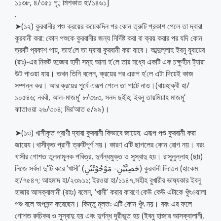
১১৩৮, ৪/৩৫১ পৃ.; মিশকাত হা/১৪৬১]
.
➤(১২) কুরবানীর পশু ক্রয়ের কয়েকদিন পর কোন ত্রুটি প্রকাশ পেলে তা দ্বারা
কুরবানী করা: কোন পশুকে কুরবানীর জন্য নির্দিষ্ট করা বা ক্রয় করার পর যদি কোন
ত্রুটি প্রকাশ পায়, তাহ’লে তা দ্বারা কুরবানী করা যাবে। আব্দুল্লাহ ইবনু যুবায়ের
(রাঃ)-এর নিকট হজ্জের হাদী সমূহ আনা হ’লে তার মধ্যে একটি এক চক্ষুহীন ট্যারা
উট পাওয়া যায়। তখন তিনি বলেন, ক্রয়ের পর এরূপ হ’লে এটা দিয়েই কাজ
সম্পন্ন কর। আর ক্রয়ের পূর্বে এরূপ পেলে তা পাল্টে নাও।(বায়হাক্বী হা/
১০৫৪৬; নববী, আল-মাজমূ‘ ৮/৩৬৩, সনদ ছহীহ; ইবনু তায়মিয়াহ মাজমূ‘
ফাতাওয়া ২৬/৩০৪; মির‘আত ৫/৯৯)।
➤(১৩) খাসীকৃত প্রাণী দ্বারা কুরবানী কিভাবে জায়েয: এরূপ পশু কুরবানী করা
জায়েয।খাসীকৃত প্রাণী ত্রুটিপূর্ণ নয়। কারণ এটি ছাগলের কোন রোগ নয়। বরং
খাসীর গোশত তুলনামূলক পবিত্র, দুর্গন্ধমুক্ত ও সুস্বাদু হয়। রাসূলুল্লাহ (ছাঃ)
নিজে সর্বদা দু’টি করে ‘খাসী’ (خَصِيَّيْنِ- مَوْجُوْئَيْنِ) কুরবানী দিতেন (হাকেম
হা/৭৫৪৭; আহমাদ হা/২৩৯১১; ইরওয়া হা/১১৪৭,সহীহ বুখারীর ভাষ্যকার ইবনু
হাজার আসক্বালানী (রহঃ) বলেন, ‘খাসী’ করার কারণে কেউ কেউ এটাকে খুঁৎওয়ালা
পশু বলে অপসন্দ করেছেন। কিন্তু মূলতঃ এটি কোন খুঁৎ নয়। বরং এর ফলে
গোশত রুচিকর ও সুস্বাদু হয় এবং দুর্গন্ধ দূরীভূত হয় (ইবনু হাজার আসক্বালানী,