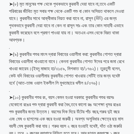
➤(৮) মৃত মানুষের পক্ষ থেকে পৃথকভাবে কুরবানী দেয়া যাবে না,তবে একটি
পরিবারের জীবিত মৃত সবার পক্ষ থেকে একটি পশু বা কোন অসিয়ত থাকলে দেওয়া
যাবে। কুরবানীর সাথে আক্বীকার নিয়ত করা যাবে না, রাসূল (ﷺ) এর জন্য
পৃথকভাবে কুরবানী দেয়া যাবে না কেন না রাসূল সাঃ এবং তার কোন সাহাবী এভাবে
কুরবানী করেছেন বলে প্রমাণ পাওয়া যায় না। অতএব এসব থেকে বিরত থাকা
আবশ্যক।
.
➤(৯) কুরবানীর পশুর মাংস দ্বারা বিবাহের ওয়ালীমা করা: কুরবানীর গোশত দ্বারা
বিবাহের ওয়ালীমা খাওয়ানো যাবে। কেননা কুরবানীর গোশত ঈদের পরে জমা রেখে
খাওয়া জায়েয।(ইবনু মাজাহ হা/৩১৫৯, মিশকাত হা/১৭৬২)। তুরতুসী বলেন,
কেউ যদি বিবাহের ওয়ালীমায় কুরবানীর গোশত খাওয়ায় সেটিই তার জন্য যথেষ্ট
হবে’ (আত-তাজ ওয়াল ইকলীল লি মুখতাছারে খলীল ৪/৩৭৬)।
.
➤(১০) কুরবানীর পশুর রং, বয়স কেমন হওয়া দরকার: কুরবানীর পশুর বয়সঃ
যেকোনো রঙের পশু দ্বারা কুরবানী করা বৈধ,তবে কালো রঙ অপেক্ষা ধূসর রঙের
পশু কুরবানীর জন্য উত্তম। বয়সের দিক দিয়ে উঁটের পাঁচ বছর,গরুর দুই বছর
এবং মেষ ও ছাগলের এক বছর হওয়া জরুরী। অবশ্য অসুবিধার ক্ষেত্রে ছয় মাস
বয়সী মেষ কুরবানী করা যায়। গরুর বয়স ২ বছর হওয়াই যথেষ্ট, দাঁত ওঠা জরুরি
নয়। তবে, ২ বছরের ব্যাপারে নিশ্চিত হতে হবে। আর ছাগল কমপক্ষে ১ বছর