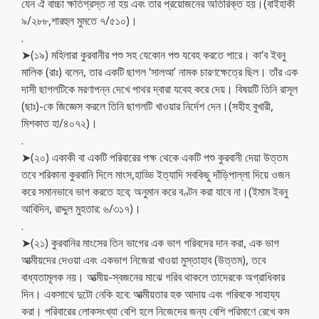
যেন ঐ বাচ্চা ক্ষতিগ্রস্ত না হয় এবং তার প্রয়োজনের অতিরিক্ত হয়।(বাইহাকী
৯/২৮৮,শারহুল মুমতে ৭/৫১০)।
.
➤(১৯) মহিলারা কুরবানীর পশু সহ যেকোন পশু যবেহ করতে পারে। কা‘ব ইবনু
মালিক (রাঃ) বলেন, তার একটি ছাগল ‘সালআ’ নামক চারণক্ষেত্রে ছিল। তাঁর এক
দাসী ছাগলটিকে মরণাপন্ন দেখে পাথর দ্বারা যবেহ করে দেয়। বিষয়টি তিনি রাসূল
(ছাঃ)-কে জিজ্ঞেস করলে তিনি ছাগলটি খাওয়ার নির্দেশ দেন।(সহীহ বুখারী,
মিশকাত হা/৪০৭২)।
.
➤(২০) একাকী বা একটি পরিবারের পক্ষ থেকে একটি পশু কুরবানী দেয়া উত্তম
তবে শরিকানা কুরবানি দিলে মাংস,হাড্ডি ইত্যাদি সবকিছু দাঁড়িপাল্লা দিয়ে ওজন
করে সমানভাবে ভাগ করতে হবে; অনুমান করে বণ্টন করা যাবে না।(ইমাম ইবনু
আবিদিন, রাদ্দুল মুহতার: ৬/৩১৭)।
.
➤(২১) কুরবানির মাংসের তিন ভাগের এক ভাগ গরিবদের দান করা, এক ভাগ
আত্মীয়দের দেওয়া এবং একভাগ নিজেরা খাওয়া মুস্তাহাব (উত্তম), তবে
বাধ্যতামূলক নয়। আত্মীয়-স্বজনের মাঝে গরিব থাকলে তাদেরকে অগ্রাধিকার
দিন। একসাথে দুটো নেকি হবে: আত্মীয়তার হক আদায় এবং গরিবকে সাহায্য
করা। পরিবারের লোকসংখ্যা বেশি হলে নিজেদের জন্য বেশি পরিমাণে রেখে কম