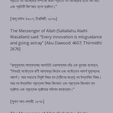
প্রতিটি নব আবিষ্কার সম্পর্কে! কারণ প্রতিটি নব আবিষ্কার হলো বিদ‘আত
এবং প্রতিটি বিদ‘আত হলো ভ্রষ্টতা।”
[আবূ দাউদ: ৪৬০৭; তিরমিজী: ২৬৭৬]
The Messenger of Allah (Sallallahu Alaihi
Wasallam) said: “Every innovation is misguidance
and going astray” [Abu Dawood: 4607; Thirmidhi:
2676]
“রাসূলুল্লাহ সাল্লাল্লাহু আলাইহি ওয়াসাল্লাম তাঁর এক খুতবায় বলেছেন,
“নিশ্চয়ই সর্বোত্তম বাণী আল্লাহ্‌র কিতাব এবং সর্বোত্তম আদর্শ মুহাম্মদের
আদর্শ। আর সবচেয়ে নিকৃষ্ট বিষয় হল (দ্বীনের মধ্যে) নব উদ্ভাবিত বিষয়।
আর নব উদ্ভাবিত প্রত্যেক বিষয় বিদআত এবং প্রত্যেক বিদআত হল
ভ্রষ্টতা এবং প্রত্যেক ভ্রষ্টতার পরিণাম জাহান্নাম।”
[সুনান আন-নাসায়ী: ১৫৭৮]