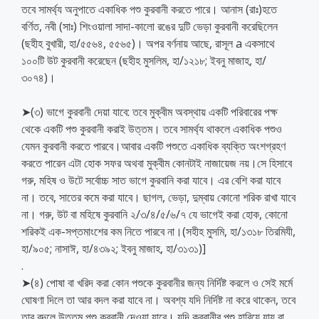
তবে সামর্থ্য অনুপাতে একাধিক পশু কুরবানী করতে পারে। আনাস (রাঃ)হতে
বর্ণিত, নবী (সাঃ) শিংওয়ালা সাদা-কালো রঙের দুটি ভেড়া কুরবানী করেছিলেন
(ছহীহ বুখারী, হা/৫৫৬৪, ৫৫৬৫)। অপর বর্ণনায় আছে, রাসূল a একসাথে
১০০টি উট কুরবানী করেছেন (ছহীহ মুসলিম, হা/১২১৮; ইবনু মাজাহ, হা/
৩০৭৪)।
➤(৩) ভাগে কুরবানী দেয়া যাবে: তবে মুক্বীম অবস্থায় একটি পরিবারের পক্ষ
থেকে একটি পশু কুরবানী করাই উত্তম। তবে সামর্থ্য থাকলে একাধিক পশুও
যেমন কুরবানী করতে পারবে।আবার একটি পশুতে একাধিক ব্যক্তি অংশগ্রহণ
করতে পারেন এটা হোক সফর অথবা মুক্বীম কোনটাই নাজায়েজ নয়।সে হিসাবে
গরু, মহিষ ও উটে সর্বোচ্চ সাত ভাগে কুরবানি করা যাবে। এর বেশি করা যাবে
না। তবে, সাতের কমে করা যাবে। ছাগল, ভেড়া, দুম্বায় কোনো শরিক রাখা যাবে
না। গরু, উট বা মহিষে কুরবানি ২/৩/৪/৫/৬/৭ যে ভাগেই করা হোক, কোনো
শরিকই এক-সপ্তমাংশের কম নিতে পারবে না।(সহীহ মুসমি, হা/১৩১৮ তিরমিযী,
হা/৯০৫; নাসাঈ, হা/৪৩৯২; ইবনু মাজাহ, হা/৩১৩১)]
.
➤(৪) পোষা বা খরিদ করা কোন পশুকে কুরবানীর জন্য নির্দিষ্ট করলে ও সেই মর্মে
ঘোষণা দিলে তা আর বদল করা যাবে না। অবশ্য যদি নির্দিষ্ট না করে থাকেন, তবে
তার বদলে উত্তম পশু কুরবানী দেওয়া যাবে। যদি কুরবানীর পশু হারিয়ে যায় বা