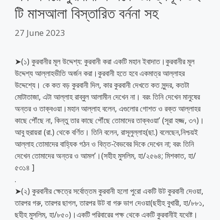
টি মাসআলা বিস্তারিত বর্ননা সহ
27 June 2023
➤(১) কুরবানীর মূল উদ্দেশ্য: কুরবানী করা একটি মহান ইবাদাত।কুরবানীর মূল
উদ্দেশ্য আল্লাহভীতি অর্জন করা।কুরবানী হতে হবে একমাত্র আল্লাহর
উদ্দেশ্যে। কে কত বড় কুরবানী দিল, কার কুরবানী দেখতে কত সুন্দর, কতটা
মোটাতাজা, এটা আল্লাহ রাব্বুল আলামীন দেখেন না। বরং তিনি দেখেন মানুষের
অন্তর ও তাক্বওয়া।মহান আল্লাহ বলেন, এগুলোর গোশত ও রক্ত আল্লাহর
কাছে পৌঁছে না, কিন্তু তার কাছে পৌঁছে তোমাদের তাক্বওয়া’ (সূরা হজ্জ, ৩৭)।
আবু হুরায়রা (রা.) থেকে বর্ণিত। তিনি বলেন, রাসূলুল্লাহ(ছা.) বলেছেন,নিশ্চয়ই
আল্লাহ তোমাদের বাহ্যিক গঠন ও বিত্ত-বৈভবের দিকে দেখেন না; বরং তিনি
দেখেন তোমাদের অন্তর ও আমল’।(সহীহ মুসলিম, হা/২৫৬৪; মিশকাত, হা/
৫৩১৪ ]
.
➤(২) কুরবানীর ক্ষেত্রে সর্বোত্তম কুরবানী হলো পুরো একটি উট কুরবানী দেওয়া,
তারপর গরু, তারপর ছাগল, তারপর উট বা গরু ভাগ দেওয়া(ছহীহ বুখারী, হা/৮৮১,
ছহীহ মুসলিম, হা/৮৫০)।একটি পরিবারের পক্ষ থেকে একটি কুরবানীই যথেষ্ট।