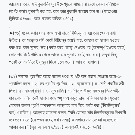
জায়েয। তবে, যদি কুরবানির মূল উদ্দেশ্যকে সামনে না রেখে কেবল ওলিমাকে
টার্গেট করেই কুরবানি করা হয়, তবে তার কুরবানি জায়েয হবে না।(ফাতাওয়া
হিন্দিয়া: ৫/৩০০; আল-বাহরুর রায়িক: ৩/৭১)।
.
➤(৩১) যবেহ করার সময় পশুর মাথা যাতে বিচ্ছিন্ন না হয় তার খেয়াল রাখা
উচিত। তা সত্ত্বেও যদি কেটে বিচ্ছিন্ন হয়েই যায়, তাহলে তা হালাল হওয়ার
ব্যাপারে কোন সন্দেহ নেই।যবাই করে ছেড়ে দেওয়ার পর (অসম্পূর্ণ হওয়ার ফলে)
কোন পশু উঠে পালিয়ে গেলে তাকে ধরে পুনরায় যবাই করা যায়। নতুবা কিছু
পরেই সে এমনিতেই মৃত্যুর দিকে ঢলে পড়ে। আর তা হালাল।
(৩২) সমাজে প্রচলিত আছে হালাল পশুর যে ৭টি অঙ্গ হারাম সেগুলো হলো-১-
প্রবাহিত রক্ত। ২- নর প্রাণীর পুং লিঙ্গ। ৩- অন্ডকোষ। ৪- মাদী প্রাণীর স্ত্রী
লিঙ্গ। ৫- মাংসগ্রন্থি। ৬- মুত্রথলি। ৭- পিত্ত উক্ত বক্তব্য ভিত্তিহীন
যার কোন দলিল নেই হালাল পশুর শুধু মাএ রক্ত ছাড়া বাকি সব হালাল সুতরাং
যেকোন হালাল প্রাণী যবেহকালে আল্লাহর নাম নিয়ে যবাই করা (‘বিসমিল্লাহ’
বলা) ওয়াজিব। আল্লাহ তাআলা বলেন, ‘‘যদি তোমরা তাঁর নিদর্শনসমূহের বিশ্বাসী
হও তবে যাতে (যে পশুর যবেহ করার সময়) আল্লাহর নাম নেওয়া হয়েছে তা
আহার কর।’’ (সূরা আনআম ৬/১১৮) আল্লাহই সবচেয়ে জ্ঞানী)।
__________________________