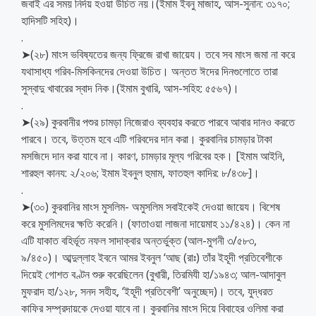
জবাই এর সময় নির্দয় হওয়া উচিত নয়।(ইমাম ইবনু মাজাহ, আস-সুনান: ৩১৭০;
হাদিসটি সহিহ)।
.
➤(২৮) মাংস ভবিষ্যতের জন্য ফ্রিজে রাখা জায়েয। তবে সব মাংস জমা না করে
যথাসাধ্য গরিব-মিসকিনদের দেওয়া উচিত। অন্তত ঈদের দিনগুলোতে তারা
সুস্বাদু খাবারের স্বাদ নিক।(ইমাম বুখারি, আস-সহিহ: ৫৫৬৭)।
.
➤(২৯) কুরবানীর পশুর চামড়া নিজেরাও ব্যবহার করতে পারবে আবার দানও করতে
পারবে। তবে, উত্তম হবে এটি গরিবদের দান করা। কুরবানির চামড়ার টাকা
মসজিদে দান করা যাবে না। কারণ, চামড়ার মূল্য গরিবের হক। [ইমাম আইনি,
শারহুল কানয: ২/২০৬; ইমাম ইবনুল হুমাম, ফাতহুল কাদির: ৮/৪৩৮]।
.
➤(৩০) কুরবানির মাংস মুসলিম- অমুসলিম সবাইকেই দেওয়া জায়েয। বিশেষ
করে মুসলিমদের ক্ষতি করেনি। (ফাতাওয়া লাজনা দায়েমাহ ১১/৪২৪)। কেন না
এটি যাকাত বহির্ভূত নফল সাদাক্বার অন্তর্ভুক্ত (আল-মুগনী ৩/৫৮৩,
৯/৪৫০)। আব্দুল্লাহ ইবনে আমর ইবনুল ‘আছ (রাঃ) তাঁর ইহূদী প্রতিবেশীকে
দিয়েই গোশত বণ্টন শুরু করেছিলেন (বুখারী, তিরমিযী হা/১৯৪৩; আল-আদাবুল
মুফরাদ হা/১২৮, সনদ সহীহ, ‘ইহূদী প্রতিবেশী’ অনুচ্ছেদ)। তবে, যুদ্ধরত
কাফির সম্প্রদায়কে দেওয়া যাবে না। কুরবানির মাংস দিয়ে বিবাহের ওলিমা করা