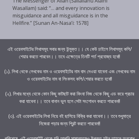
The Messenger of Allah (Sallallahu Alaihi
Wasallam) said: “… and every innovation is
misguidance and all misguidance is in the
Hellfire.” [Sunan An-Nasa’i: 1578]
এই ওয়েবসাইটের লিখাসমূহ সবার জন্য উন্মুক্ত।। যে কেউ চাইলে লিখাসমূহ কপি/
শেয়ার করতে পারবেন।। তবে এক্ষেত্রে তিনটি শর্ত প্রযোজ্য হবে!!
(১). লিখা থেকে লেখকের নাম ও ওয়েবসাইটের নাম বাদ দেওয়া যাবেনা এবং লেখকের নাম
ও ওয়েবসাইটের নাম বা লিংকসহ কপি/শেয়ার করতে হবে!!
(২). লিখার মধ্যে থেকে কোন কিছু কাটছাট করা কিংবা নিজ থেকে কিছু এড করে প্রচার
করা যাবেনা।। তবে বানান ভুল হলে সেটা সংশোধন করতে পারবেন!!
(৩). এই ওয়েবসাইটের লিখা নিয়ে বই ছাপিয়ে বিক্রি করা যাবেনা।। তবে শুধুমাত্র
নিজেরা পড়ার জন্য প্রিন্ট করতে পারবেন!!
পরিশেষে,,এই ওয়েবসাইট থেকে যদি আপনি সামান্যতমও উপকৃত হউন তাহলে অনুরোধ