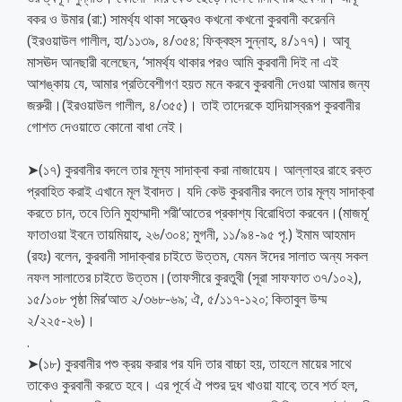
বকর ও উমার (রা:) সামর্থ্য থাকা সত্ত্বেও কখনো কখনো কুরবানী করেননি
(ইরওয়াউল গালীল, হা/১১৩৯, ৪/৩৫৪; ফিক্বহুস সুন্নাহ, ৪/১৭৭)। আবূ
মাসঊদ আনছারী বলেছেন, ‘সামর্থ্য থাকার পরও আমি কুরবানী দিই না এই
আশঙ্কায় যে, আমার প্রতিবেশীগণ হয়ত মনে করবে কুরবানী দেওয়া আমার জন্য
জরুরী।(ইরওয়াউল গালীল, ৪/৩৫৫)। তাই তাদেরকে হাদিয়াস্বরূপ কুরবানীর
গোশত দেওয়াতে কোনো বাধা নেই।
➤(১৭) কুরবানীর বদলে তার মূল্য সাদাক্বা করা নাজায়েয। আল্লাহর রাহে রক্ত
প্রবাহিত করাই এখানে মূল ইবাদত। যদি কেউ কুরবানীর বদলে তার মূল্য সাদাক্বা
করতে চান, তবে তিনি মুহাম্মাদী শরী‘আতের প্রকাশ্য বিরোধিতা করবেন।(মাজমূ‘
ফাতাওয়া ইবনে তায়মিয়াহ, ২৬/৩০৪; মুগনী, ১১/৯৪-৯৫ পৃ.) ইমাম আহমাদ
(রহঃ) বলেন, কুরবানী সাদাক্বার চাইতে উত্তম, যেমন ঈদের সালাত অন্য সকল
নফল সালাতের চাইতে উত্তম।(তাফসীরে কুরতুবী (সূরা সাফফাত ৩৭/১০২),
১৫/১০৮ পৃষ্ঠা মির‘আত ২/৩৬৮-৬৯; ঐ, ৫/১১৭-১২০; কিতাবুল উম্ম
২/২২৫-২৬)।
.
➤(১৮) কুরবানীর পশু ক্রয় করার পর যদি তার বাচ্চা হয়, তাহলে মায়ের সাথে
তাকেও কুরবানী করতে হবে। এর পূর্বে ঐ পশুর দুধ খাওয়া যাবে; তবে শর্ত হল,