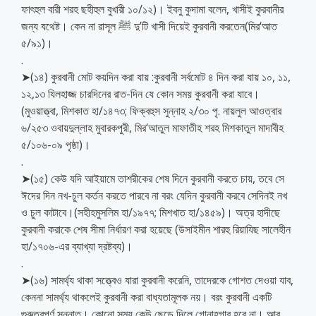
ফাৎহুল বারী শরহ ছহীহুল বুখারী ১০/১২)। ইবনু কুদামা বলেন, খাসীই কুরবানীর
জন্য যথেষ্ট। কেন না রাসূল ﷺ দু’টি খাসী দিয়েই কুরবানী করতেন(মির‘আত
৫/৯১)।
.
➤(১৪) কুরবানী মোট কয়দিন করা যায় :কুরবানী সর্বমোট ৪ দিন করা যায় ১০, ১১,
১২,১৩ যিলহাজ্জ চারদিনের রাত-দিন যে কোন সময় কুরবানী করা যাবে।
(মুওয়াত্ত্বা, মিশকাত হা/১৪৭৩; ফিক্বহুস সুন্নাহ ২/৩০ পৃ. নায়লুল আওত্বার
৬/২৫৩ ওবায়দুল্লাহ মুবারকপুরী, মির‘আতুল মাফাতীহ শরহ মিশকাতুল মাদাবীহ
৫/১০৬-০৯ পৃষ্ঠা)।
.
➤(১৫) কেউ যদি আইয়ামে তাশরীকের শেষ দিনে কুরবানী করতে চায়, তবে সে
ঈদের দিন নখ-চুল কর্তন করতে পারবে না বরং যেদিন কুরবানী করবে সেদিনই নখ
ও চুল কাটাবে।(সহীহমুসলিম হা/১৯৭৭; মিশখাত হা/১৪৫৯)। অত্র হাদীছে
কুরবানী করাকে শেষ সীমা নির্ধারণ করা হয়েছে (উসাইমীন শারহু রিয়াযিছ সালেহীন
হা/১৭০৬-এর ব্যাখ্যা দ্রষ্টব্য)।
.
➤(১৬) সামর্থ্য থাকা সত্ত্বেও যারা কুরবানী করেনি, তাদেরকে গোশত দেওয়া যাব,
কেননা সামর্থ্য থাকলেই কুরবানী করা বাধ্যতামূলক নয়। বরং কুরবানী একটি
গুরুত্বপূর্ণ সুন্নাত। কোনো সময় কেউ ছেড়ে দিলে গোনাহগার হবে না। আবূ